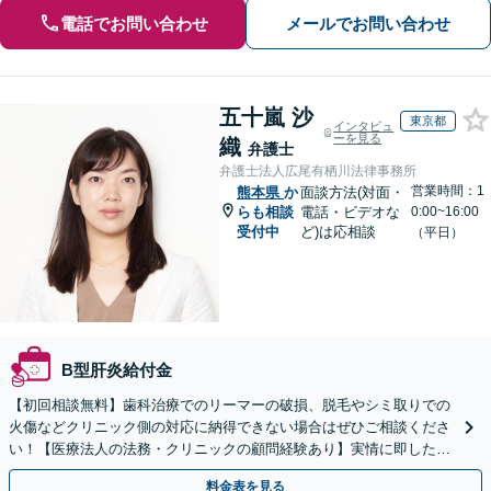
電話でお問い合わせ
メールでお問い合わせ
五十嵐 沙
東京都
インタビュ
ーを見る
織
弁護士
弁護士法人広尾有栖川法律事務所
営業時間：1
熊本県
か
面談方法(対面・
らも相談
電話・ビデオな
0:00~16:00
受付中
ど)は応相談
（平日）
B型肝炎給付金
【初回相談無料】歯科治療でのリーマーの破損、脱毛やシミ取りでの
火傷などクリニック側の対応に納得できない場合はぜひご相談くださ
い！【医療法人の法務・クリニックの顧問経験あり】実情に即したア
ドバイスで、納得のできるトラブルの解決を目指します。
料金表を見る