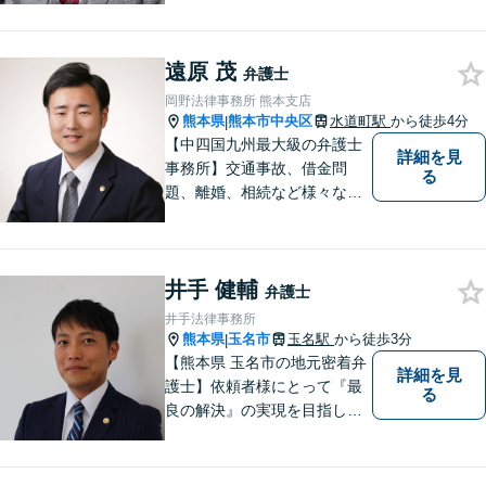
た最善策をご提案【労働・雇
用】証拠集めから手厚くサポ
ート。企業からのご相談も承
遠原 茂
弁護士
ります【交通事故】弁護士費
岡野法律事務所 熊本支店
用特約の利用可【夜間・休日
熊本県
熊本市中央区
水道町駅
から徒歩4分
|
面談可】
【中四国九州最大級の弁護士
詳細を見
事務所】交通事故、借金問
る
題、離婚、相続など様々な問
題について、「何度でも無
料」の相談を行っています！
まずはお気軽にご相談くださ
井手 健輔
い！
弁護士
井手法律事務所
熊本県
玉名市
玉名駅
から徒歩3分
|
【熊本県 玉名市の地元密着弁
詳細を見
護士】依頼者様にとって『最
る
良の解決』の実現を目指しま
す。お悩みの方はお気軽にご
相談ください。