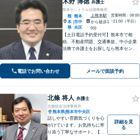
木野 博徳
弁護士
熊本セントラル法律事務所
上熊本駅
営業時間：08:00
熊
熊本
~21:00（平日）
本
市中
から徒歩1
|
県
央区
0分
【土日電話予約受付可】熊本市で相
続、不動産問題、交通事故、中小企業
法務で弁護士をお探しなら熊本セント
ラル法律事務所(Tel: 096-288-2193)
へ。【LINE公式アカウント24時間予約
受付可】【休日・夜間相談可】
電話でお問い合わせ
メールで面談予約
北條 将人
弁護士
北條総合法律事務所
熊本県
熊本市中央区
|
話しやすい雰囲気づくりを心
詳細を見
がけています。お気持ちに寄
る
り添う丁寧なサポート。【借
金・債務整理】将来を見据え