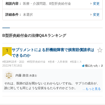
相談内容
医療・介護問題、B型肝炎給付金
変更
詳細条件
未選択
変更
B型肝炎給付金の法律Q&Aランキング
1
サプリメントによる肝機能障害で損害賠償請求は
できるのか
#慰謝料請求・訴訟
#B型肝炎給付金
#患者・入所者側
#投薬ミス
2022年7月18日
役にたった
2
内藤 政信
弁護士
それは、医師の話を聞かないとわからないですね。 サプリの成分が、
誰に対しても同じような症状をもたらすのかどうか。