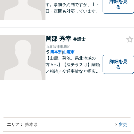
詳細を見
す。事前予約制ですが、土・
る
日・夜間も対応しています。
岡部 秀幸
弁護士
山鹿法律事務所
熊本県
山鹿市
|
【山鹿、菊池、県北地域の
詳細を見
方々へ】【法テラス可】離婚
る
／相続／交通事故など幅広く
対応◎新しく生まれ変わった
「山鹿法律事務所」は、いっ
そう地域に法的サービスを提
供してまいります。お気軽に
ご相談を！
エリア
熊本県
変更