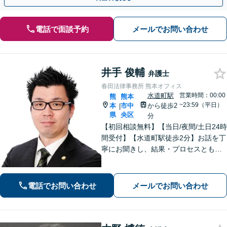
電話で面談予約
メールでお問い合わせ
井手 俊輔
弁護士
春田法律事務所 熊本オフィス
水道町駅
営業時間：00:00
熊
熊本
~23:59（平日）
本
市中
から徒歩2
|
県
央区
分
【初回相談無料】【当日/夜間/土日24時
間受付】【水道町駅徒歩2分】お話を丁
寧にお聞きし、結果・プロセスともに
ご満足していただけるサービスを提供
いたします。
電話でお問い合わせ
メールでお問い合わせ