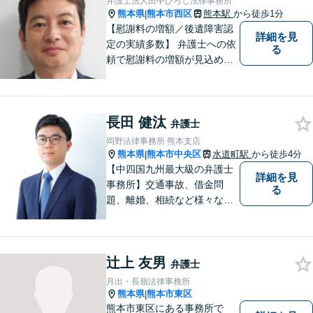
弁護士法人田中ひろし法律事務所
ます。お気軽にご相談くださ
熊本県
熊本市西区
熊本駅
から徒歩1分
|
い。
【慰謝料の増額／後遺障害認
詳細を見
定の実績多数】 弁護士への依
る
頼で慰謝料の増額が見込めま
す【破産・任意整理・個人再
生に対応】ご希望に沿った債
務整理をご提案【遺産相続の
長田 健汰
ノウハウ多数】相続手続きか
弁護士
ら遺言書までトータルサポー
岡野法律事務所 熊本支店
ト【JR熊本駅から徒歩1分】
熊本県
熊本市中央区
水道町駅
から徒歩4分
|
【中四国九州最大級の弁護士
詳細を見
事務所】交通事故、借金問
る
題、離婚、相続など様々な問
題について、「何度でも無
料」の相談を行っています！
まずはお気軽にご相談くださ
辻上 友男
い！
弁護士
月出・長嶺法律事務所
熊本県
熊本市東区
|
熊本市東区にある事務所で