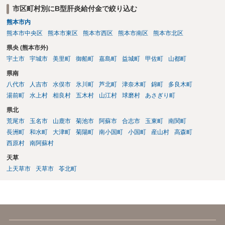
市区町村別にB型肝炎給付金で絞り込む
熊本市内
熊本市中央区
熊本市東区
熊本市西区
熊本市南区
熊本市北区
県央 (熊本市外)
宇土市
宇城市
美里町
御船町
嘉島町
益城町
甲佐町
山都町
県南
八代市
人吉市
水俣市
氷川町
芦北町
津奈木町
錦町
多良木町
湯前町
水上村
相良村
五木村
山江村
球磨村
あさぎり町
県北
荒尾市
玉名市
山鹿市
菊池市
阿蘇市
合志市
玉東町
南関町
長洲町
和水町
大津町
菊陽町
南小国町
小国町
産山村
高森町
西原村
南阿蘇村
天草
上天草市
天草市
苓北町