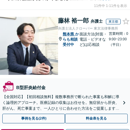
11件中 1-11件を表示
藤林 裕一郎
弁護士
東京都
弁護士法人クローバー 東京法律事務所
営業時間：0
熊本県
か
面談方法(対面・
らも相談
電話・ビデオな
9:00~23:00
受付中
ど)は応相談
（平日）
B型肝炎給付金
【全国対応】【初回相談無料】複数事務所で断られた事案も和解に導
く論理的アプローチ。医療記録の収集はお任せを。無症状から肝炎、
肝がん、死亡事案まで、一人ひとりに合わせた方法をご提案します。
手続きの負担を減らし、権利を守ります。
事例を見る(2件)
料金表を見る