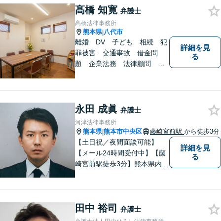
髙橋 知寛
弁護士
髙橋法律事務所
熊本県
八代市
|
離婚 DV 子ども 相続 犯
詳細を見
罪被害 交通事故 借金問
る
題 企業法務 法律顧問
各種法律問題取扱有 【女性
スタッフ常駐】【個室相談】
【バリアフリー】
永田 成眞
弁護士
河津法律事務所
熊本県
熊本市中央区
藤崎宮前駅
から徒歩3分
|
【土日祝／夜間面談可能】
詳細を見
【メール24時間受付中】【藤
る
崎宮前駅徒歩3分】熊本県内及
び周辺地域から法律相談受付
中です。交通事故・男女関係
等の問題から、刑事、経営者
田中 裕司
の方の契約関係トラブルまで
弁護士
幅広くご相談いただいており