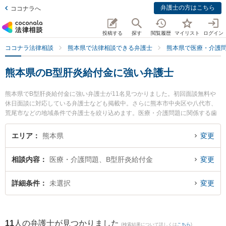
弁護士の方はこちら
ココナラへ
投稿する
探す
閲覧履歴
マイリスト
ログイン
ココナラ法律相談
熊本県で法律相談できる弁護士
熊本県で医療・介護
熊本県のB型肝炎給付金に強い弁護士
熊本県でB型肝炎給付金に強い弁護士が11名見つかりました。初回面談無料や
休日面談に対応している弁護士なども掲載中。さらに熊本市中央区や八代市、
荒尾市などの地域条件で弁護士を絞り込めます。医療・介護問題に関係する歯
科治療ミスや美容整形のトラブル、産婦人科の訴訟等の細かな分野での絞り込
み検索もでき便利です。特に春田法律事務所 熊本オフィスの井手 俊輔弁護士や
エリア
熊本県
変更
熊本セントラル法律事務所の木野 博徳弁護士、北條総合法律事務所の北條 将人
弁護士のプロフィール情報や弁護士費用、強みなどが注目されています。『熊
相談内容
医療・介護問題、B型肝炎給付金
変更
本県で土日や夜間に発生したB型肝炎給付金のトラブルを今すぐに弁護士に相談
したい』『B型肝炎給付金のトラブル解決の実績豊富な近くの弁護士を検索した
い』『初回相談無料でB型肝炎給付金を法律相談できる熊本県内の弁護士に相談
詳細条件
未選択
変更
予約したい』などでお困りの相談者さんにおすすめです。
11
人の弁護士が見つかりました
(検索結果について詳しくは
こちら
)