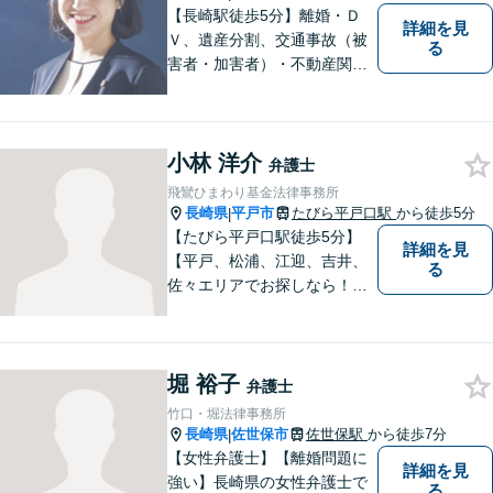
【長崎駅徒歩5分】離婚・Ｄ
詳細を見
Ｖ、遺産分割、交通事故（被
る
害者・加害者）・不動産関連
の問題ならお一人で悩まずお
気軽にご相談ください。依頼
者様と共に全力で戦います。
小林 洋介
弁護士
飛鸞ひまわり基金法律事務所
長崎県
平戸市
たびら平戸口駅
から徒歩5分
|
【たびら平戸口駅徒歩5分】
詳細を見
【平戸、松浦、江迎、吉井、
る
佐々エリアでお探しなら！】
少人数体制で、皆様に手厚い
対応を心掛けています。リモ
ート相談／休日・夜間対応な
堀 裕子
ど、相談しやすい環境完備◎
弁護士
地域の皆様のために活動する
竹口・堀法律事務所
弁護士。【駐車場あり】
長崎県
佐世保市
佐世保駅
から徒歩7分
|
【女性弁護士】【離婚問題に
詳細を見
強い】長崎県の女性弁護士で
る