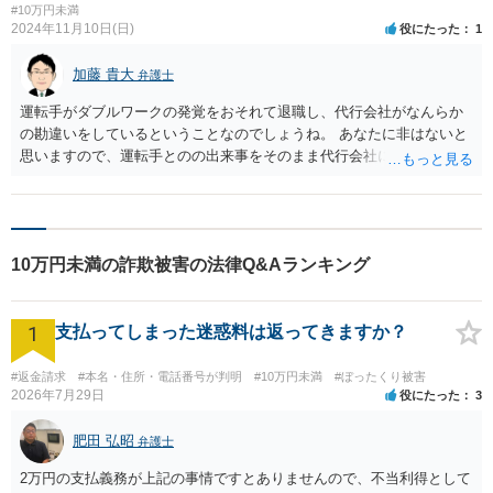
#10万円未満
2024年11月10日(日)
役にたった
1
加藤 貴大
弁護士
運転手がダブルワークの発覚をおそれて退職し、代行会社がなんらか
の勘違いをしているということなのでしょうね。 あなたに非はないと
思いますので、運転手とのの出来事をそのまま代行会社に伝えるとよ
いと思います。 ただ、あなたに事実確認をせずに出禁にするという対
応をしたことから考えると、あなたの弁明が合理的であったとして
も、代行会社は自らの非を認めない可能性もある程度高そうです。 あ
なたに非があるかどうかに関係なく、誰に利用させるかは代行会社が
10万円未満の詐欺被害の法律Q&Aランキング
決めてよいものですので、合理的な弁明をしても利用させてもらえな
い可能性もあります。 いったんは説明を試みて、それでもダメそうで
あれば他の代行業者を探したほうが建設的かもしれません。
1
支払ってしまった迷惑料は返ってきますか？
#返金請求
#本名・住所・電話番号が判明
#10万円未満
#ぼったくり被害
2026年7月29日
役にたった
3
肥田 弘昭
弁護士
2万円の支払義務が上記の事情ですとありませんので、不当利得として