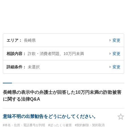
んでいます。 安心してご相談
いただける存在を目指し、丁
寧にお話を伺うことを大切に
しています。
エリア
長崎県
変更
相談内容
詐欺・消費者問題、10万円未満
変更
詳細条件
未選択
変更
長崎県の表示中の弁護士が回答した10万円未満の詐欺被害
に関する法律Q&A
意味不明の出禁勧告をどうにかしてください。
#本名・住所・電話番号が判明
#ぼったくり被害
#契約解除・契約取消