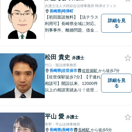
弁護士法人大村綜合法律事務所 時津オフィス
長崎県
時津町
|
【初回面談無料】【法テラス
詳細を見
利用可】長崎県全域に対応。
る
刑事事件、離婚問題、借金・
債務整理など。ご依頼者さま
のお悩み、そして心に寄り添
い丁寧にサポートいたしま
す。どんな些細なことでも構
松田 貴史
弁護士
いません。お気軽にご相談く
竹口・堀法律事務所
ださい【完全個室】
長崎県
佐世保市
佐世保駅
から徒歩7分
|
【佐世保駅徒歩7分】【子連れ
詳細を見
相談可】開設以来、12000件
る
以上の相談実績あり！佐世保
市を中心に、長崎・佐賀県・
福岡の法律問題に取り組みま
す。離婚問題・交通事故問
平山 愛
題・企業法務等、お困りごと
弁護士
はなんでもご相談ください。
青野・平山法律事務所
【他士業連携】
長崎県
長崎市
長崎駅
から徒歩5分
|