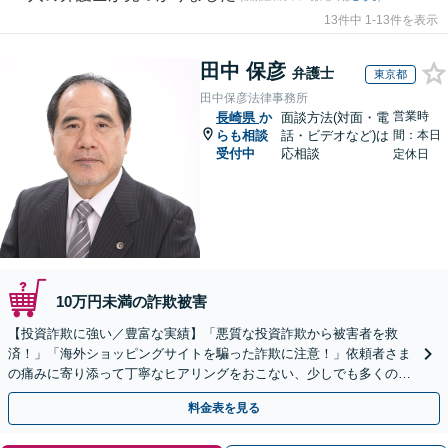
13件中 1-13件を表示
田中 保彦
弁護士
東京都
田中保彦法律事務所
営業時
長崎県
か
面談方法(対面・電
らも相談
話・ビデオなど)は
間：本日
受付中
応相談
定休日
10万円未満の詐欺被害
【投資詐欺に強い／豊富な実績】「悪質な投資詐欺から被害者を救
済！」「海外ショッピングサイトを騙った詐欺に注意！」依頼者さま
の痛みに寄り添って丁寧なヒアリングをおこない、少しでも多くの返
金が得られるよう尽力します！
料金表を見る