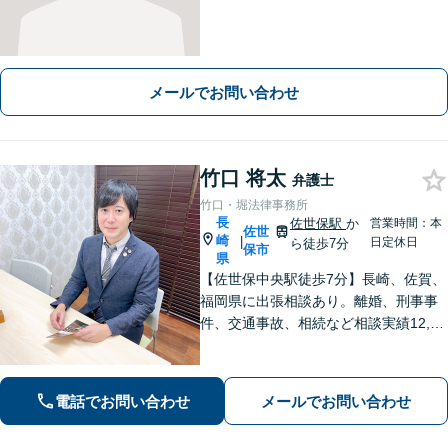
メールでお問い合わせ
竹口 将太
弁護士
竹口・堀法律事務所
長
佐世保駅
か
営業時間：本
佐世
崎
|
日定休日
ら徒歩7分
保市
県
【佐世保中央駅徒歩7分】長崎、佐賀、
福岡県に出張相談あり。離婚、刑事事
件、交通事故、相続など相談実績12,00
0件以上、メール問合せも可能です。
【まちの法律家】ぜひ、お気軽にご相
談ください。
電話でお問い合わせ
メールでお問い合わせ