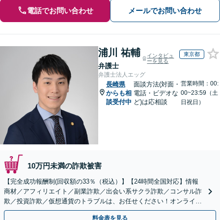
電話でお問い合わせ
メールでお問い合わせ
浦川 祐輔
東京都
インタビュ
ーを見る
弁護士
弁護士法人エッグ
営業時間：00:
長崎県
面談方法(対面・
からも相
電話・ビデオな
00~23:59（土
談受付中
ど)は応相談
日祝日）
10万円未満の詐欺被害
【完全成功報酬制(回収額の33％（税込）】【24時間全国対応】情報
商材／アフィリエイト／副業詐欺／出会い系サクラ詐欺／コンサル詐
欺／投資詐欺／仮想通貨のトラブルは、お任せください！オンライン
のみで解決も可能！
料金表を見る