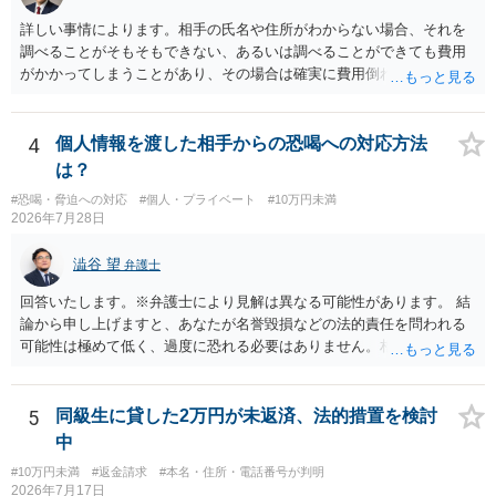
詳しい事情によります。相手の氏名や住所がわからない場合、それを
調べることがそもそもできない、あるいは調べることができても費用
がかかってしまうことがあり、その場合は確実に費用倒れになりそう
です（調査費用は相手に請求できないのが原則だからです）。
4
個人情報を渡した相手からの恐喝への対応方法
は？
#恐喝・脅迫への対応
#個人・プライベート
#10万円未満
2026年7月28日
澁谷 望
弁護士
回答いたします。※弁護士により見解は異なる可能性があります。 結
論から申し上げますと、あなたが名誉毀損などの法的責任を問われる
可能性は極めて低く、過度に恐れる必要はありません。相手の行為こ
そが恐喝や脅迫にあたる悪質な手口です。相手がブロックしてきたの
は警察の介入を恐れて逃げた可能性が高いと考えられます。 今後の具
体的な対応は以下の通りです。 ・相手の要求は無視する（1対1のやり
5
同級生に貸した2万円が未返済、法的措置を検討
取りで「詐欺か」と聞いただけで名誉毀損は成立しません） ・マイナ
中
ンバー総合フリーダイヤルへ連絡し、カードの一時停止と再発行手続
#10万円未満
#返金請求
#本名・住所・電話番号が判明
きを行う ・万が一に備え、会社には「個人情報を悪用されたトラブル
2026年7月17日