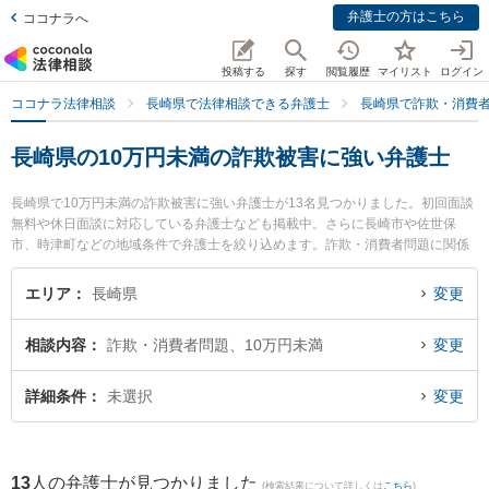
弁護士の方はこちら
ココナラへ
投稿する
探す
閲覧履歴
マイリスト
ログイン
ココナラ法律相談
長崎県で法律相談できる弁護士
長崎県で詐欺・消費
長崎県の10万円未満の詐欺被害に強い弁護士
長崎県で10万円未満の詐欺被害に強い弁護士が13名見つかりました。初回面談
無料や休日面談に対応している弁護士なども掲載中。さらに長崎市や佐世保
市、時津町などの地域条件で弁護士を絞り込めます。詐欺・消費者問題に関係
する投資詐欺や副業詐欺、FX詐欺等の細かな分野での絞り込み検索もでき便利
です。特に弁護士法人大村綜合法律事務所 早岐オフィスの古市 寛弁護士や弁護
エリア
長崎県
変更
士法人山本・坪井綜合法律事務所 長崎オフィスの寺町 直人弁護士、さた法律事
務所の佐田 英二弁護士のプロフィール情報や弁護士費用、強みなどが注目され
相談内容
詐欺・消費者問題、10万円未満
変更
ています。『長崎県で土日や夜間に発生した10万円未満の詐欺被害のトラブル
を今すぐに弁護士に相談したい』『10万円未満の詐欺被害のトラブル解決の実
績豊富な近くの弁護士を検索したい』『初回相談無料で10万円未満の詐欺被害
詳細条件
未選択
変更
を法律相談できる長崎県内の弁護士に相談予約したい』などでお困りの相談者
さんにおすすめです。
13
人の弁護士が見つかりました
(検索結果について詳しくは
こちら
)