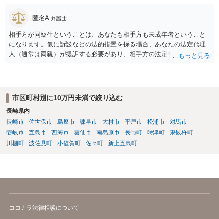
に巻き込まれた」と事前伝えておく すでに警察へ相談済みとのことで
すので、今後別のアカウントから連絡が来ても一切応じず、警察へ追
匿名A
弁護士
加の報告を行ってください。
相手方が同級生ということは、あなたも相手方も未成年者ということ
になります。仮に訴訟などの法的措置を採る場合、あなたの法定代理
人（通常は両親）が提訴する必要があり、相手方の法定代理人（通常
は両親）へ訴状を送る必要があります。訴訟よりも学校や親を交えて
話し合いで解決した方がよい問題だと思います。
市区町村別に10万円未満で絞り込む
長崎県内
長崎市
佐世保市
島原市
諫早市
大村市
平戸市
松浦市
対馬市
壱岐市
五島市
西海市
雲仙市
南島原市
長与町
時津町
東彼杵町
川棚町
波佐見町
小値賀町
佐々町
新上五島町
ココナラ法律相談について