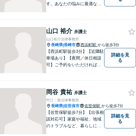
す。あなたの悩みに最適なリ
ーガルサービスを提供させて
いただきます。
山口 裕介
弁護士
山口裕介法律事務所
長崎県
長崎市
西浜町駅
から徒歩3分
|
【西浜町駅徒歩3分】【近隣駐
詳細を見
車場あり】【夜間／休日相談
る
可】ご予約をいただければ、
土日祝日・夜間でも対応いた
します。個人・法人問わず、
お困りの方はお気軽に弁護士
岡谷 貴祐
にご相談ください。
弁護士
竹口・堀法律事務所
長崎県
佐世保市
佐世保駅
から徒歩7分
|
【佐世保駅徒歩7分】【出張相
詳細を見
談対応可】家庭や福祉、地域
る
のトラブルなど、暮らしに根
ざしたご相談を中心に取り組