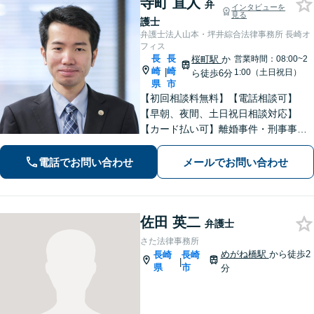
寺町 直人
弁
インタビューを
見る
護士
弁護士法人山本・坪井綜合法律事務所 長崎オ
フィス
長
長
桜町駅
か
営業時間：08:00~2
崎
崎
|
1:00（土日祝日）
ら徒歩6分
県
市
【初回相談料無料】【電話相談可】
【早朝、夜間、土日祝日相談対応】
【カード払い可】離婚事件・刑事事
件・交通事故の専門弁護士があなたの
お悩みを解決いたします。一人で悩ま
電話でお問い合わせ
メールでお問い合わせ
ずに新たな一歩をわたしたちと。
佐田 英二
弁護士
さた法律事務所
めがね橋駅
から徒歩2
長崎
長崎
|
県
市
分