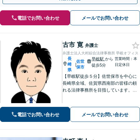
電話でお問い合わせ
メールでお問い合わせ
古市 寛
弁護士
弁護士法人大村綜合法律事務所 早岐オフィス
長
早岐駅
から
営業時間：本
佐世
崎
|
日定休日
徒歩5分
保市
県
【早岐駅徒歩５分】佐世保市を中心に
長崎県全域、佐賀県西南部の皆様の頼
れる法律事務所を目指しています。相
続・遺言、借金・債務整理、離婚・男
女問題等の身近な法律問題に注力して
います。早期解決には、早めのご相談
電話でお問い合わせ
メールでお問い合わせ
が肝要です。