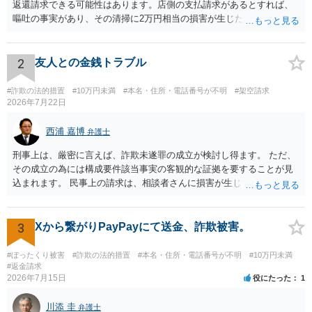
返還請求できる可能性はあります。店側の支払請求があるとすれば、
嘔吐の事実があり、その清掃に2万円相当の損害が生じた場合です。ご
参考にしてください。
2
友人との金銭トラブル
#詐欺の法的措置
#10万円未満
#本名・住所・電話番号が不明
#架空請求
2026年7月22日
西浦 嘉博
弁護士
刑事上は、厳密に言えば、詐欺未遂罪の成立が検討し得ます。 ただ、
その成立の為には構成要件該当事実の客観的な証拠を要することが見
込まれます。 民事上の請求は、相談者さんに損害が生じていない以
上、困難な様に思われます。 より詳細な事項についてお聞きになりた
い場合、最寄りの法律事務所での相談を検討ください。 上記、ご参考
ください。
3
Xから繋がりPayPayにて送金、詐欺被害。
#ぼったくり被害
#詐欺の法的措置
#本名・住所・電話番号が不明
#10万円未満
#返金請求
2026年7月15日
役にたった
1
川添 圭
弁護士