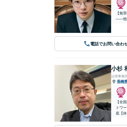
【無罪
——他
電話でお問い合わ
小杉 
法律事務
長崎
【全国
トワー
底【休