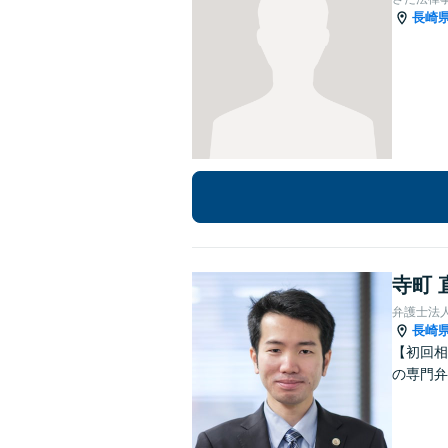
長崎
寺町 
弁護士法
長崎
【初回相
の専門弁