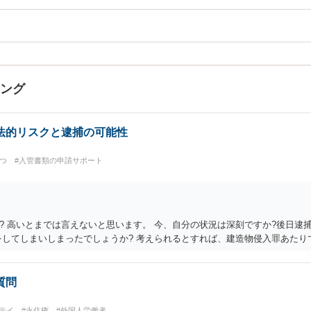
キング
法的リスクと逮捕の可能性
つ
#入管書類の申請サポート
? 高いとまでは言えないと思います。 今、自分の状況は深刻ですか?後日逮捕
をしてしまいしまったでしょうか? 考えられるとすれば、建造物侵入罪あたり
質問
テイ
#永住権
#外国人労働者