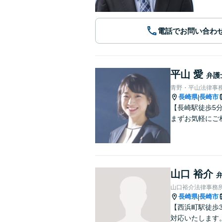
電話でお問い合わ
平山 愛
弁護
青野・平山法律事
長崎県
長崎市
|
【長崎駅徒歩5
まずお気軽にご
山口 裕介
山口裕介法律事務
長崎県
長崎市
|
【西浜町駅徒歩
対応いたします