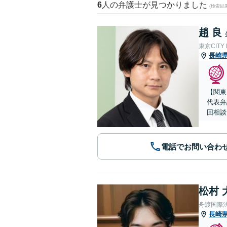
6
人の弁護士が見つかりました
(検索結
趙 良
東京CITY
長崎
【関東
代表弁
回相談
電話でお問い合わ
松村 
舟渡国際
長崎