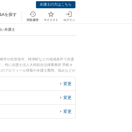
弁護士の方はこちら
&Aを探す
閲覧履歴
マイリスト
ログイン
強い弁護士
長崎市や佐世保市、時津町などの地域条件で弁護
。特に弁護士法人大村綜合法律事務所 早岐オ
護士のプロフィール情報や弁護士費用、強みなどが
トラブル解決の実績豊富な近くの弁護士を検索し
めです。
変更
変更
変更