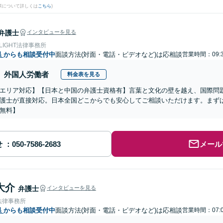
果について詳しくは
こちら
)
弁護士
インタビューを見る
 LIGHT法律事務所
県
からも相談受付中
面談方法(対面・電話・ビデオなど)は応相談
営業時間：09:3
外国人労働者
料金表を見る
エリア対応】【日本と中国の弁護士資格有】言葉と文化の壁を越え、国際問
護士が直接対応。日本全国どこからでも安心してご相談いただけます。まず
無料】
せ
メール
大介
弁護士
インタビューを見る
法律事務所
県
からも相談受付中
面談方法(対面・電話・ビデオなど)は応相談
営業時間：07:0