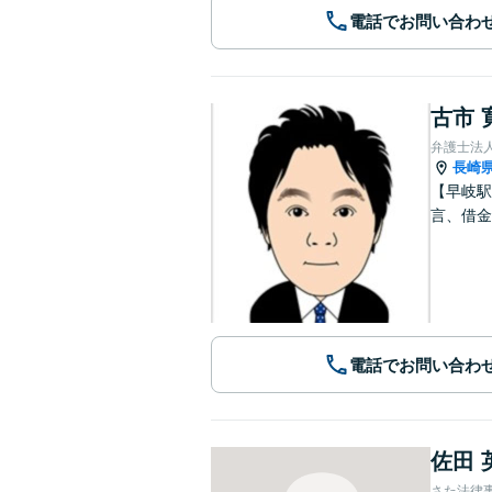
電話でお問い合わ
古市 
弁護士法
長崎
【早岐駅
言、借金
電話でお問い合わ
佐田 
さた法律