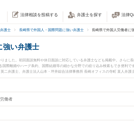
法律相談を投稿する
弁護士を探す
法律Q
弁護士
長崎県で外国人・国際問題に強い弁護士
長崎県で外国人労働者に
に強い弁護士
かりました。初回面談無料や休日面談に対応している弁護士なども掲載中。さらに
る国際離婚やハーグ条約、国際結婚等の細かな分野での絞り込み検索もでき便利です
 英二弁護士、弁護士法人山本・坪井綜合法律事務所 長崎オフィスの寺町 直人弁
生した外国人労働者のトラブルを今すぐに弁護士に相談したい』『外国人労働者の
談できる長崎県内の弁護士に相談予約したい』などでお困りの相談者さんにおすす
労働者