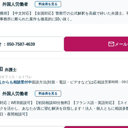
外国人労働者
料金表を見る
獲得】【中文対応】【全国対応】警察庁の公式解釈を高裁で砕いた弁護士。
事務所に断られた案件も徹底的に闘い抜く。
せ
メール
和
弁護士
所オフィス・エトワレ
県
からも相談受付中
面談方法(対面・電話・ビデオなど)は応相談
営業時間：09:0
外国人労働者
料金表を見る
対応｜WEB面談可】【初回相談60分無料】【フランス語・英語対応】【ス
クを活かし、あなたが真に望む解決を目指します！法人・個人ともに相談多
日・夜間相談可】