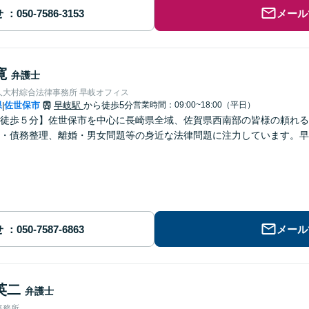
せ
メール
寛
弁護士
人大村綜合法律事務所 早岐オフィス
県
佐世保市
早岐駅
から徒歩5分
営業時間：09:00~18:00（平日）
|
徒歩５分】佐世保市を中心に長崎県全域、佐賀県西南部の皆様の頼れる
・債務整理、離婚・男女問題等の身近な法律問題に注力しています。早
せ
メール
英二
弁護士
事務所