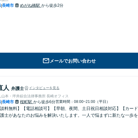
県
長崎市
めがね橋駅
から徒歩2分
|
メールでお問い合わせ
直人
弁護士
インタビューを見る
人山本・坪井綜合法律事務所 長崎オフィス
県
長崎市
桜町駅
から徒歩6分
営業時間：08:00~21:00（平日）
|
談料無料】【電話相談可】【早朝、夜間、土日祝日相談対応】【カード
護士があなたのお悩みを解決いたします。一人で悩まずに新たな一歩を