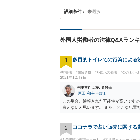
詳細条件
未選択
外国人労働者の法律Q&Aラン
1
多目的トイレでの行為による
#加害者
#在留資格
#外国人労働者
#公然わいせ
2021年12月8日
刑事事件に強い弁護士
原田 和幸
弁護士
この場合、通報された可能性が高いですか
言えないと思います。 また、どんな犯罪
2
ココナラで占い販売に関する
#入管書類の申請サポート
#不法滞在・オーバース