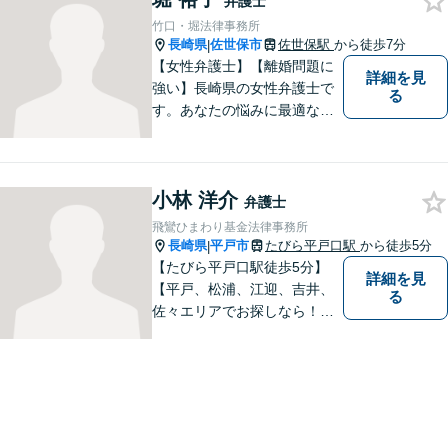
弁護士
しています。
竹口・堀法律事務所
長崎県
佐世保市
佐世保駅
から徒歩7分
|
【女性弁護士】【離婚問題に
詳細を見
強い】長崎県の女性弁護士で
る
す。あなたの悩みに最適なリ
ーガルサービスを提供させて
いただきます。
小林 洋介
弁護士
飛鸞ひまわり基金法律事務所
長崎県
平戸市
たびら平戸口駅
から徒歩5分
|
【たびら平戸口駅徒歩5分】
詳細を見
【平戸、松浦、江迎、吉井、
る
佐々エリアでお探しなら！】
少人数体制で、皆様に手厚い
対応を心掛けています。リモ
ート相談／休日・夜間対応な
ど、相談しやすい環境完備◎
地域の皆様のために活動する
弁護士。【駐車場あり】