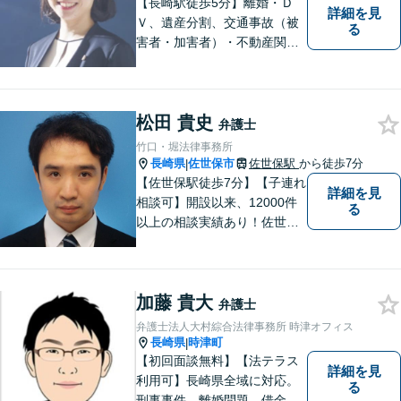
【長崎駅徒歩5分】離婚・Ｄ
詳細を見
Ｖ、遺産分割、交通事故（被
る
害者・加害者）・不動産関連
の問題ならお一人で悩まずお
気軽にご相談ください。依頼
者様と共に全力で戦います。
松田 貴史
弁護士
竹口・堀法律事務所
長崎県
佐世保市
佐世保駅
から徒歩7分
|
【佐世保駅徒歩7分】【子連れ
詳細を見
相談可】開設以来、12000件
る
以上の相談実績あり！佐世保
市を中心に、長崎・佐賀県・
福岡の法律問題に取り組みま
す。離婚問題・交通事故問
加藤 貴大
題・企業法務等、お困りごと
弁護士
はなんでもご相談ください。
弁護士法人大村綜合法律事務所 時津オフィス
【他士業連携】
長崎県
時津町
|
【初回面談無料】【法テラス
詳細を見
利用可】長崎県全域に対応。
る
刑事事件、離婚問題、借金・