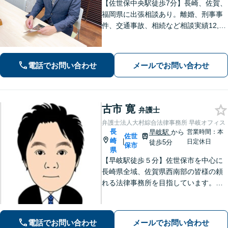
【佐世保中央駅徒歩7分】長崎、佐賀、
福岡県に出張相談あり。離婚、刑事事
件、交通事故、相続など相談実績12,00
0件以上、メール問合せも可能です。
【まちの法律家】ぜひ、お気軽にご相
談ください。
電話でお問い合わせ
メールでお問い合わせ
古市 寛
弁護士
弁護士法人大村綜合法律事務所 早岐オフィス
長
早岐駅
から
営業時間：本
佐世
崎
|
日定休日
徒歩5分
保市
県
【早岐駅徒歩５分】佐世保市を中心に
長崎県全域、佐賀県西南部の皆様の頼
れる法律事務所を目指しています。相
続・遺言、借金・債務整理、離婚・男
女問題等の身近な法律問題に注力して
います。早期解決には、早めのご相談
電話でお問い合わせ
メールでお問い合わせ
が肝要です。