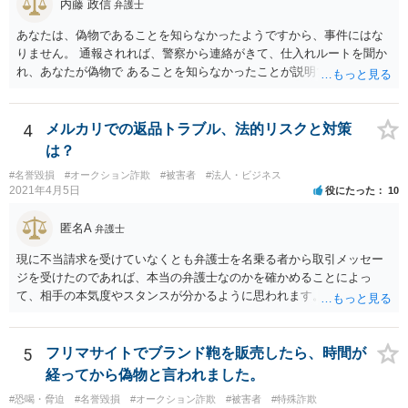
内藤 政信
弁護士
あなたは、偽物であることを知らなかったようですから、事件にはな
りません。 通報されれば、警察から連絡がきて、仕入れルートを聞か
れ、あなたが偽物で あることを知らなかったことが説明できれば、事
件にはなりません。 個数が多くなければ、通報されることもないでし
ょう。
4
メルカリでの返品トラブル、法的リスクと対策
は？
#名誉毀損
#オークション詐欺
#被害者
#法人・ビジネス
2021年4月5日
役にたった
10
匿名A
弁護士
現に不当請求を受けていなくとも弁護士を名乗る者から取引メッセー
ジを受けたのであれば、本当の弁護士なのかを確かめることによっ
て、相手の本気度やスタンスが分かるように思われます。
5
フリマサイトでブランド鞄を販売したら、時間が
経ってから偽物と言われました。
#恐喝・脅迫
#名誉毀損
#オークション詐欺
#被害者
#特殊詐欺