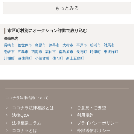
もっとみる
市区町村別にオークション詐欺で絞り込む
長崎県内
長崎市
佐世保市
島原市
諫早市
大村市
平戸市
松浦市
対馬市
壱岐市
五島市
西海市
雲仙市
南島原市
長与町
時津町
東彼杵町
川棚町
波佐見町
小値賀町
佐々町
新上五島町
ココナラ法律相談について
ココナラ法律相談とは
ご意見・ご要望
法律Q&A
利用規約
法律相談コラム
プライバシーポリシー
ココナラとは
外部送信ポリシー