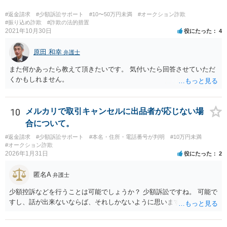
#返金請求
#少額訴訟サポート
#10〜50万円未満
#オークション詐欺
#振り込め詐欺
#詐欺の法的措置
2021年10月30日
役にたった
4
原田 和幸
弁護士
また何かあったら教えて頂きたいです。 気付いたら回答させていただ
くかもしれません。
10
メルカリで取引キャンセルに出品者が応じない場
合について。
#返金請求
#少額訴訟サポート
#本名・住所・電話番号が判明
#10万円未満
#オークション詐欺
2026年1月31日
役にたった
2
匿名A
弁護士
少額控訴などを行うことは可能でしょうか？ 少額訴訟ですね。 可能で
すし、話が出来ないならば、それしかないように思います。