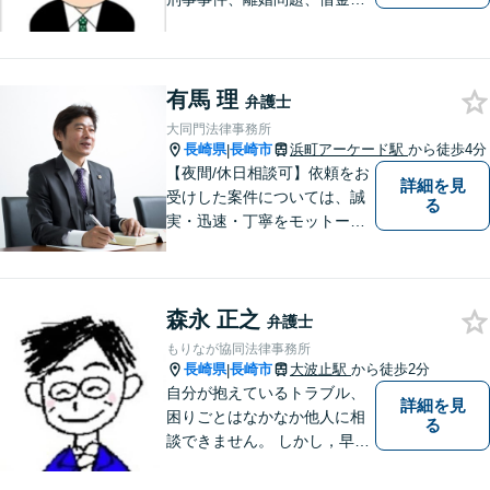
債務整理など。ご依頼者さま
のお悩み、そして心に寄り添
い丁寧にサポートいたしま
す。どんな些細なことでも構
有馬 理
弁護士
いません。お気軽にご相談く
大同門法律事務所
ださい【完全個室】
長崎県
長崎市
浜町アーケード駅
から徒歩4分
|
【夜間/休日相談可】依頼をお
詳細を見
受けした案件については、誠
る
実・迅速・丁寧をモットーに
処理致します。早めのご相談
が早期解決につながりますの
でお困りの方は、お気軽に相
森永 正之
談にお越しください。
弁護士
もりなが協同法律事務所
長崎県
長崎市
大波止駅
から徒歩2分
|
自分が抱えているトラブル、
詳細を見
困りごとはなかなか他人に相
る
談できません。 しかし，早め
の相談によって、よりよい解
決につながることもありま