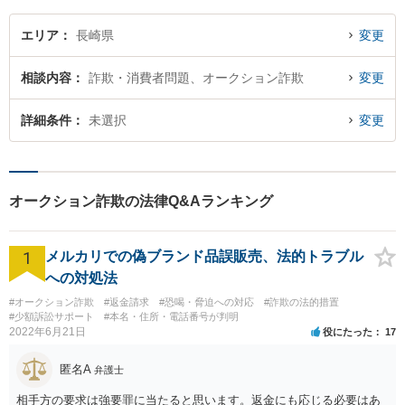
エリア
長崎県
変更
相談内容
詐欺・消費者問題、オークション詐欺
変更
詳細条件
未選択
変更
オークション詐欺の法律Q&Aランキング
1
メルカリでの偽ブランド品誤販売、法的トラブル
への対処法
#オークション詐欺
#返金請求
#恐喝・脅迫への対応
#詐欺の法的措置
#少額訴訟サポート
#本名・住所・電話番号が判明
2022年6月21日
役にたった
17
匿名A
弁護士
相手方の要求は強要罪に当たると思います。返金にも応じる必要はあ