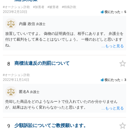
ト名や事件の概要等を伝えれば十分事件を特定できるかと存じます。
#オークション詐欺
#加害者
#被害者
#特殊詐欺
ポイントは相手から聞いた弁護士の連絡先ではなりすましたニセ弁護
2023年2月10日
役にたった
5
士が応対する可能性があるので、必ずご自身で日弁連の弁護士検索ペ
ージで検索して表示された電話番号にかけて確認することです。 いず
内藤 政信
弁護士
れにせよ、先方に対して個人情報を不用意に開示することはおすすめ
しません。弁護士に電話する際も基本的には非通知でかけて電話番号
放置していいですよ。 偽物の証明責任は、相手にあります。 弁護士を
等は教えない方が良いかと存じます。
付けて裁判をして来ることはないでしょう。 一種のおどしと思います
ね。
8
商標法違反の刑罰について
#オークション詐欺
2022年11月14日
役にたった
3
匿名A
弁護士
売却した商品をどのようなルートで仕入れていたのか分かりません
が、結果はおそらく変わらなかったと思います。
9
少額訴訟についてご教授願います。