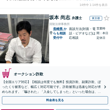
14件中 1-14件を表示
坂本 尚志
弁護士
東京都
清陵法律事務所
営業時
長崎県
か
面談方法(対面・電
らも相談
話・ビデオなど)は
間：本日
受付中
応相談
定休日
オークション詐欺
【全国エリア対応】【相談は何度でも無料】投資詐欺、副業詐欺、ぼ
ったくり被害など、幅広く対応可能です。詐欺被害は迅速な対応が求
められます。「騙された」「入金してしまった」といった場合は、お
早めにご相談ください。【電話・メール・WEB相談可】
料金表を見る