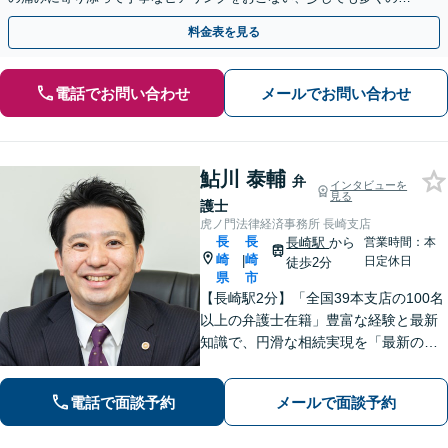
金が得られるよう尽力します！
料金表を見る
電話でお問い合わせ
メールでお問い合わせ
鮎川 泰輔
弁
インタビューを
見る
護士
虎ノ門法律経済事務所 長崎支店
長
長
長崎駅
から
営業時間：本
崎
崎
|
日定休日
徒歩2分
県
市
【長崎駅2分】「全国39本支店の100名
以上の弁護士在籍」豊富な経験と最新
知識で、円滑な相続実現を「最新の法
改正にもキャッチアップ」保険会社と
交渉して賠償金アップに努めます。後
電話で面談予約
メールで面談予約
遺障害等級認定を一からサポート【夜
間・休日面談可】