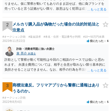
りません。仮に警察が動いてもありのまま話せば、他に偽ブランドを
売っていると言う証拠がない限り、故意はなく犯罪は成立しないと判
断してもらえるでしょう。 そもそも鑑定も本当にしているか疑問で
す。本当にブランド品がほしくて損したと思うだけなら元の金額の返
金しか求めないはずですし、靴の機能性に問題がないなら「ブランド
2
メルカリ購入品が偽物だった場合の法的対処法と
品じゃないから履いていかなかった」という主張もまず通りません。
注意点
#オークション詐欺
#返金請求
#本名・住所・電話番号が判明
#10〜50万円未満
2023年11月22日
役にたった
6
詐欺・消費者問題に強い弁護士
泉 亮介
弁護士
詐欺として警察が動く可能性は今回のご相談のケースでは低いと思わ
れます。 弁護士費用については、相手と合意が取れない限り基本的に
負担させることはできません。なお、相手の行為を不法行為として損
害賠償請求をするのであれば、請求金額の1割を弁護士費用分の損害と
して請求することも可能です。
3
商標法違反。フリマアプリから警察に通報はあり
うるのか。
#オークション詐欺
2022年8月4日
役にたった
5