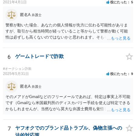
2021年4月1日
役にたった
5
匿名A
弁護士
警察が動いた場合、あなたの個人情報が先方に伝わる可能性がありま
すが、取引から相当時間が経っていること等からして警察が動く可能
性は必ずしも高くないのではないかと思われます。そもそも虚偽の事
実で警察に被害申告をした場合、先方が虚偽告訴罪に問われることを
考えますと、先方が勘違いしている等の事情がないかぎり、先方が警
察に被害申告することはあまり考えにくいのではないかと存じます。
6
ゲームトレードで詐欺
いずれにせよ、万が一警察が動いた場合のことを考え、販売した鞄の
入手先等を明らかにできる資料等をまとめておかれることをおすすめ
#オークション詐欺
いたします。 先方の脅し文句等がエスカレートするようでしたら、や
2025年5月31日
役にたった
9
りとりが分かる資料、鞄の入手先に関する資料等をまとめて警察に強
要罪や詐欺罪等で被害届を出せないか相談されることも考えられるか
匿名A
弁護士
と存じます。 なお、一般論として、不当請求について、相手が弁護士
そのメアドがGmailなどのフリーメールであれば、特定は事実上不可能
を持ち出してきた場合は、弁護士の氏名と登録番号を聞いた上で、日
です（Gmailなら米国裁判所のディスカバリー手続を使えば特定できる
弁連の弁護士検索ページで実在するか確認し、仮に実在する場合であ
かもしれませんが、当然ながら莫大な弁護士費用も覚悟しなければな
ってもなりすましの可能性もあるので、日弁連の弁護士検索ページで
りません）。国内プロバイダのメールアドレスや携帯電話のキャリア
表示された電話番号に当該事件を受任しているかどうか確認するよう
メールである場合は弁護士会照会で判明する可能性がありますが、見
にしてください。弁護士に確認する際であっても、あなたの個人情報
通しや費用感については弁護士へ直接おたずねいただいた方がよいで
7
ヤフオクでのブランド品トラブル、偽物主張への
についてはできるだけ伏せる形の方が良いかと存じます。今回の場合
しょう。
でいえば、あなたの本名を名乗らなくともフリマアプリ上のアカウン
法的対応策