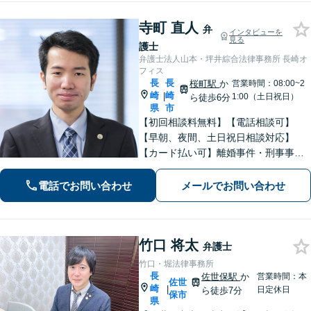
寺町 直人
弁
インタビューを
見る
護士
弁護士法人山本・坪井綜合法律事務所 長崎オ
フィス
長
長
桜町駅
か
営業時間：08:00~2
崎
崎
|
1:00（土日祝日）
ら徒歩6分
県
市
【初回相談料無料】【電話相談可】
【早朝、夜間、土日祝日相談対応】
【カード払い可】離婚事件・刑事事
件・交通事故の専門弁護士があなたの
お悩みを解決いたします。一人で悩ま
電話でお問い合わせ
メールでお問い合わせ
ずに新たな一歩をわたしたちと。
竹口 将太
弁護士
竹口・堀法律事務所
長
佐世保駅
か
営業時間：本
佐世
崎
|
日定休日
ら徒歩7分
保市
県