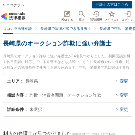
弁護士の方はこちら
ココナラへ
投稿する
探す
閲覧履歴
マイリスト
ログイン
ココナラ法律相談
長崎県で法律相談できる弁護士
長崎県で詐欺・消費
長崎県のオークション詐欺に強い弁護士
長崎県でオークション詐欺に強い弁護士が14名見つかりました。初回面談無料
や休日面談に対応している弁護士なども掲載中。さらに長崎市や佐世保市、時
津町などの地域条件で弁護士を絞り込めます。詐欺・消費者問題に関係する投
資詐欺や副業詐欺、FX詐欺等の細かな分野での絞り込み検索もでき便利です。
特に虎ノ門法律経済事務所 長崎支店の鮎川 泰輔弁護士や弁護士法人山本・坪井
エリア
長崎県
変更
綜合法律事務所 長崎オフィスの寺町 直人弁護士、竹口・堀法律事務所の竹口
将太弁護士のプロフィール情報や弁護士費用、強みなどが注目されています。
相談内容
詐欺・消費者問題、オークション詐欺
変更
『長崎県で土日や夜間に発生したオークション詐欺のトラブルを今すぐに弁護
士に相談したい』『オークション詐欺のトラブル解決の実績豊富な近くの弁護
士を検索したい』『初回相談無料でオークション詐欺を法律相談できる長崎県
詳細条件
未選択
変更
内の弁護士に相談予約したい』などでお困りの相談者さんにおすすめです。
14
人の弁護士が見つかりました
(検索結果について詳しくは
こちら
)