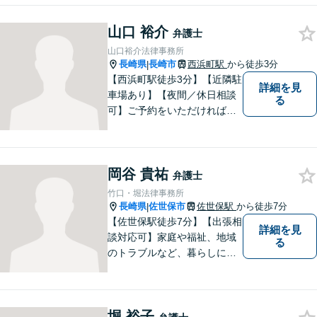
す。 ひとりで抱えこまずに相
山口 裕介
談してみませんか。
弁護士
山口裕介法律事務所
長崎県
長崎市
西浜町駅
から徒歩3分
|
【西浜町駅徒歩3分】【近隣駐
詳細を見
車場あり】【夜間／休日相談
る
可】ご予約をいただければ、
土日祝日・夜間でも対応いた
します。個人・法人問わず、
お困りの方はお気軽に弁護士
岡谷 貴祐
にご相談ください。
弁護士
竹口・堀法律事務所
長崎県
佐世保市
佐世保駅
から徒歩7分
|
【佐世保駅徒歩7分】【出張相
詳細を見
談対応可】家庭や福祉、地域
る
のトラブルなど、暮らしに根
ざしたご相談を中心に取り組
んでいます。 安心してご相談
いただける存在を目指し、丁
堀 裕子
寧にお話を伺うことを大切に