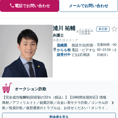
電話でお問い合わせ
メールでお問い合わせ
浦川 祐輔
東京都
インタビュ
ーを見る
弁護士
弁護士法人エッグ
営業時間：00:
長崎県
面談方法(対面・
からも相
電話・ビデオな
00~23:59（土
談受付中
ど)は応相談
日祝日）
オークション詐欺
【完全成功報酬制(回収額の33％（税込）】【24時間全国対応】情報
商材／アフィリエイト／副業詐欺／出会い系サクラ詐欺／コンサル詐
欺／投資詐欺／仮想通貨のトラブルは、お任せください！オンライン
のみで解決も可能！
料金表を見る