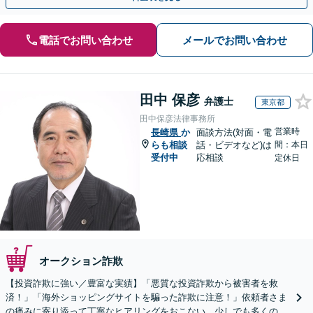
電話でお問い合わせ
メールでお問い合わせ
田中 保彦
弁護士
東京都
田中保彦法律事務所
営業時
長崎県
か
面談方法(対面・電
らも相談
話・ビデオなど)は
間：本日
受付中
応相談
定休日
オークション詐欺
【投資詐欺に強い／豊富な実績】「悪質な投資詐欺から被害者を救
済！」「海外ショッピングサイトを騙った詐欺に注意！」依頼者さま
の痛みに寄り添って丁寧なヒアリングをおこない、少しでも多くの返