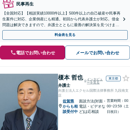
民事再生
【全国対応】【相談実績10000件以上】500件以上の自己破産や民事再
生案件に対応、企業倒産にも精通。初回から代表弁護士が対応。借金
問題は解決できますので、弁護士とともに最善の解決策を見つけまし
ょう【初回相談無料】【法テラス利用可】
料金表を見る
電話でお問い合わせ
メールでお問い合わせ
榎本 哲也
東京都
インタビュ
ーを見る
弁護士
弁護士法人エクセル国際法律事務所 九段南支
店
営業時間：00:
佐賀県
面談方法(対面・
からも相
電話・ビデオな
00~23:59（土
談受付中
ど)は応相談
日祝日）