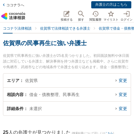
弁護士の方はこちら
ココナラへ
投稿する
探す
閲覧履歴
マイリスト
ログイン
ココナラ法律相談
佐賀県で法律相談できる弁護士
佐賀県で借金・債務
佐賀県の民事再生に強い弁護士
佐賀県で民事再生に強い弁護士が25名見つかりました。初回面談無料や休日面
談に対応している弁護士、解決事例を持つ弁護士なども掲載中。さらに佐賀市
や鳥栖市、武雄市などの地域条件で弁護士を絞り込めます。借金・債務整理に
関係する消費者金融の債務整理やクレジット会社の債務整理、リボ払いの債務
整理等の細かな分野での絞り込み検索もでき便利です。特にありあけ法律事務
エリア
佐賀県
変更
所の富永 洋一弁護士や西九州総合法律事務所の行武 謙一弁護士、小畑法律事務
所の野口 大弁護士のプロフィール情報や弁護士費用、強みなどが注目されてい
相談内容
借金・債務整理、民事再生
変更
ます。『佐賀県で土日や夜間に発生した民事再生のトラブルを今すぐに弁護士
に相談したい』『民事再生のトラブル解決の実績豊富な近くの弁護士を検索し
たい』『初回相談無料で民事再生を法律相談できる佐賀県内の弁護士に相談予
詳細条件
未選択
変更
約したい』などでお困りの相談者さんにおすすめです。
25
人の弁護士が見つかりました
(検索結果について詳しくは
こちら
)