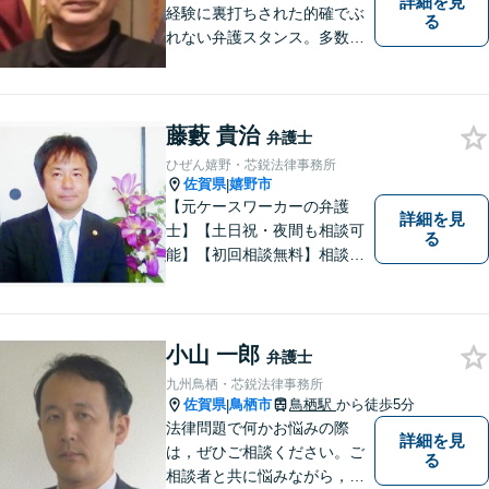
詳細を見
経験に裏打ちされた的確でぶ
る
れない弁護スタンス。多数の
著書・メディア出演あり。
【借金・債務整理】約2000件
の解決実績。【相続遺言】司
藤藪 貴治
法書士などとも連携しワンス
弁護士
トップで解決。難事件には他
ひぜん嬉野・芯鋭法律事務所
弁護士と協力も。元調停委
佐賀県
嬉野市
|
員。
【元ケースワーカーの弁護
詳細を見
士】【土日祝・夜間も相談可
る
能】【初回相談無料】相談者
さまの声にしっかり耳を傾
け、解決まで丁寧にサポート
します。相続／離婚・男女問
題／交通事故／債務整理／労
小山 一郎
弁護士
働問題など幅広く対応可能で
九州鳥栖・芯鋭法律事務所
す。
佐賀県
鳥栖市
鳥栖駅
から徒歩5分
|
法律問題で何かお悩みの際
詳細を見
は，ぜひご相談ください。ご
る
相談者と共に悩みながら，い