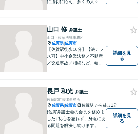
に適切に応え、多くの人々の
助けとなるために、日々、弁
護活動に努めております。 依
頼者さまの心が少しでも和ら
山口 修
ぐように、丁寧にお悩みをお
弁護士
伺いいたします。
山口・佐藤法律事務所
佐賀県
佐賀市
|
【佐賀駅徒歩16分】【法テラ
詳細を見
ス可】中小企業法務／不動産
る
／交通事故／相続など、幅広
いお困りごとに対応！依頼者
様のお気持ちやご事情に寄り
添い、適切な解決へと導きま
す。まずはお気軽にご相談く
長戸 和光
弁護士
ださい。【初回面談無料】
佐賀駅前法律事務所
佐賀県
佐賀市
佐賀駅
から徒歩1分
|
{佐賀弁護士会の会長を務めま
詳細を見
した} 初心を忘れず、身近にあ
る
る問題を解決し続けます。