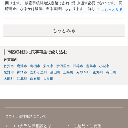
回ります。 破産手続開始決定後であれば引き渡す必要はないです。 同
時廃止になるかは破産に至る事情にもよります。 詳しい話はお問い合
わせください。
もっとみる
市区町村別に民事再生で絞り込む
佐賀県内
佐賀市
唐津市
鳥栖市
多久市
伊万里市
武雄市
鹿島市
小城市
嬉野市
神埼市
吉野ヶ里町
基山町
上峰町
みやき町
玄海町
有田町
大町町
江北町
白石町
太良町
ココナラ法律相談について
ココナラ法律相談とは
ご意見・ご要望