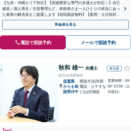
【九州・沖縄エリア対応】【実績豊富な専門の弁護士が対応！】自己
破産／個人再生／任意整理など、依頼者さま一人ひとりの状況にあっ
た最善の解決策をご提案します【初回面談無料】【夜間・土日祝対応
可】【ビデオ面談可】
料金表を見る
電話で面談予約
メールで面談予約
秋和 雄一
弁護士
東京都
秋和法律事務所
営業時間：09:
佐賀県
面談方法(対面・
からも相
電話・ビデオな
00~23:59（土
談受付中
ど)は応相談
日祝日）