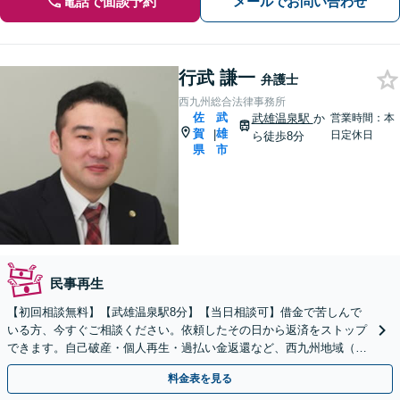
電話で面談予約
メールでお問い合わせ
行武 謙一
弁護士
西九州総合法律事務所
佐
武
武雄温泉駅
か
営業時間：本
賀
雄
|
日定休日
ら徒歩8分
県
市
民事再生
【初回相談無料】【武雄温泉駅8分】【当日相談可】借金で苦しんで
いる方、今すぐご相談ください。依頼したその日から返済をストップ
できます。自己破産・個人再生・過払い金返還など、西九州地域（佐
賀・長崎）に根ざした弁護士が借金問題を解決へ導きます。
料金表を見る