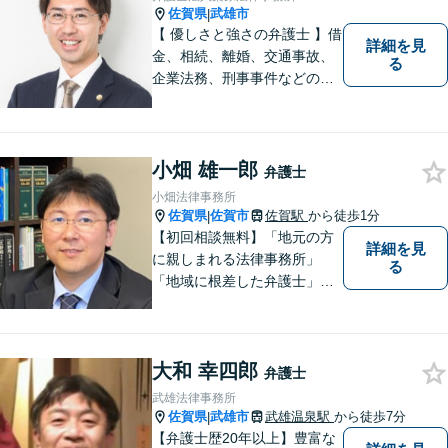
佐賀県
武雄市
|
【 優しさと強さの弁護士 】借
詳細を見
金、相続、離婚、交通事故、
る
企業法務、刑事事件などのご
相談を承っております。まず
はお気軽にご相談ください。
チーム体制による迅速で最適
なリーガルサービスを提供い
小畑 雄一郎
弁護士
たします。
小畑法律事務所
佐賀県
佐賀市
佐賀駅
から徒歩1分
|
【初回相談無料】「地元の方
詳細を見
に親しまれる法律事務所」
る
「地域に根差した弁護士」を
目指して活動しております。
企業法務から、離婚や交通事
故、金銭トラブル、刑事事件
大和 幸四郎
など幅広く対応しております
弁護士
ので、まずはお気軽にご相談
武雄法律事務所
下さい。【JR佐賀駅1分】
佐賀県
武雄市
武雄温泉駅
から徒歩7分
|
【子連れ相談可】
【弁護士歴20年以上】豊富な