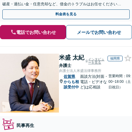
破産・過払い金・任意売却など、借金のトラブルはお任せください。
【初回相談無料】【全国対応可能】
料金表を見る
電話でお問い合わせ
メールでお問い合わせ
米盛 太紀
福岡県
インタビュ
ーを見る
弁護士
弁護士法人米盛法律事務所
営業時間：09:
佐賀県
面談方法(対面・
からも相
電話・ビデオな
00~18:00（土
談受付中
ど)は応相談
日祝日）
民事再生