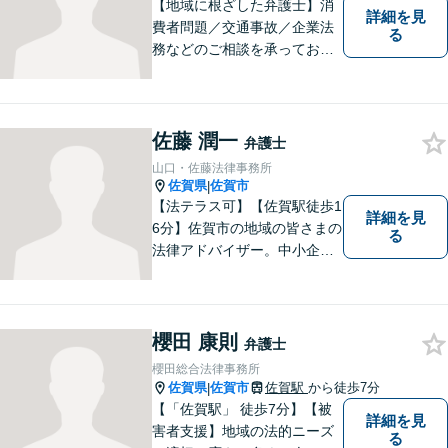
可】
【地域に根ざした弁護士】消
詳細を見
費者問題／交通事故／企業法
る
務などのご相談を承っており
ます。土曜・日曜・夜間につ
いては事前にご予約をいただ
ければ可能な限り相談をお受
けしております。まずはお気
佐藤 潤一
弁護士
軽にお問い合わせください。
山口・佐藤法律事務所
佐賀県
佐賀市
|
【法テラス可】【佐賀駅徒歩1
詳細を見
6分】佐賀市の地域の皆さまの
る
法律アドバイザー。中小企業
法務 ・不動産・交通事故な
ど、お気軽にご相談くださ
い。人生が良い方向に向くよ
う、最善を尽くさせていただ
櫻田 康則
弁護士
きます。【土日夜間対応】
櫻田総合法律事務所
佐賀県
佐賀市
佐賀駅
から徒歩7分
|
【「佐賀駅」 徒歩7分】【被
詳細を見
害者支援】地域の法的ニーズ
る