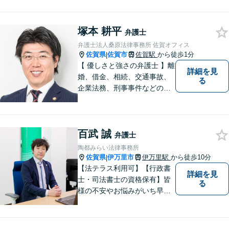
塚本 耕平
弁護士
弁護士法人桑原法律事務所 佐賀オフィス
佐賀県
佐賀市
佐賀駅
から徒歩1分
|
【 優しさと強さの弁護士 】離
詳細を見
婚、借金、相続、交通事故、
る
企業法務、刑事事件などのご
相談を承っております。まず
はお気軽にご相談ください。
チーム体制による迅速で最適
百武 誠
なリーガルサービスを提供い
弁護士
たします。
陶都みらい法律事務所
佐賀県
伊万里市
伊万里駅
から徒歩10分
|
【法テラス利用可】【行政書
詳細を見
士・司法書士の資格保有】皆
る
様の不安やお悩みがいち早く
解決できるよう、これまでの
司法書士、行政書士の経験を
活かし、誠心誠意サポートい