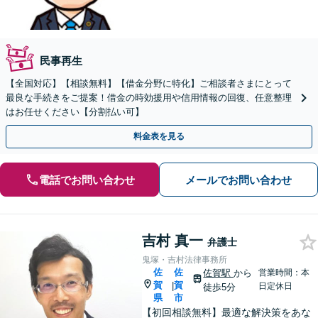
民事再生
【全国対応】【相談無料】【借金分野に特化】ご相談者さまにとって
最良な手続きをご提案！借金の時効援用や信用情報の回復、任意整理
はお任せください【分割払い可】
料金表を見る
電話でお問い合わせ
メールでお問い合わせ
吉村 真一
弁護士
鬼塚・吉村法律事務所
佐
佐
佐賀駅
から
営業時間：本
賀
賀
|
日定休日
徒歩5分
県
市
【初回相談無料】最適な解決策をあな