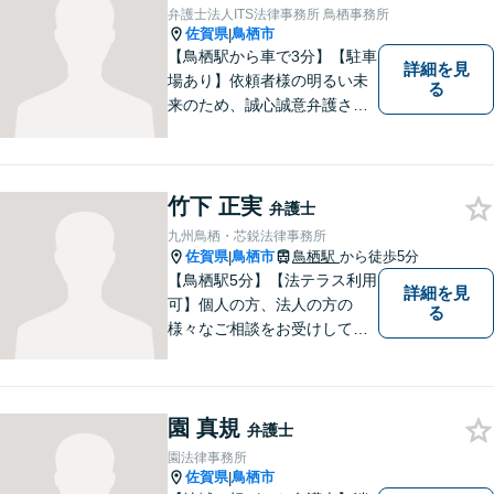
す。ぜひお気軽にご相談くだ
弁護士法人ITS法律事務所 鳥栖事務所
さい！【プライバシー完備】
佐賀県
鳥栖市
|
【鳥栖駅から車で3分】【駐車
詳細を見
場あり】依頼者様の明るい未
る
来のため、誠心誠意弁護させ
ていただきます。弁護士とし
て、毅然とした対応を行いま
す。インターネット／刑事／
相続など、幅広い困りごとに
竹下 正実
弁護士
対応可能！【完全個室で対
九州鳥栖・芯鋭法律事務所
応】
佐賀県
鳥栖市
鳥栖駅
から徒歩5分
|
【鳥栖駅5分】【法テラス利用
詳細を見
可】個人の方、法人の方の
る
様々なご相談をお受けしてお
ります。依頼者様のお話をし
っかりお聞きし、お気持ちや
ご事情に沿った解決策をご提
園 真規
案いたします。【債務整理・
弁護士
残業代請求については初回面
園法律事務所
談無料】【土日祝・夜間相談
佐賀県
鳥栖市
|