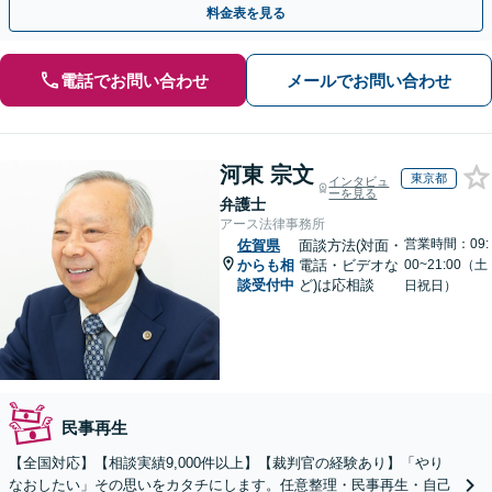
料金表を見る
電話でお問い合わせ
メールでお問い合わせ
河東 宗文
東京都
インタビュ
ーを見る
弁護士
アース法律事務所
営業時間：09:
佐賀県
面談方法(対面・
からも相
電話・ビデオな
00~21:00（土
談受付中
ど)は応相談
日祝日）
民事再生
【全国対応】【相談実績9,000件以上】【裁判官の経験あり】「やり
なおしたい」その思いをカタチにします。任意整理・民事再生・自己