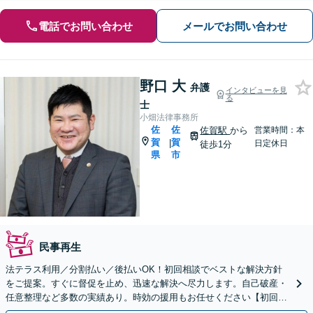
電話でお問い合わせ
メールでお問い合わせ
野口 大
弁護
インタビューを見
る
士
小畑法律事務所
佐
佐
佐賀駅
から
営業時間：本
賀
賀
|
日定休日
徒歩1分
県
市
民事再生
法テラス利用／分割払い／後払いOK！初回相談でベストな解決方針
をご提案。すぐに督促を止め、迅速な解決へ尽力します。自己破産・
任意整理など多数の実績あり。時効の援用もお任せください【初回相
談無料】【佐賀駅1分】