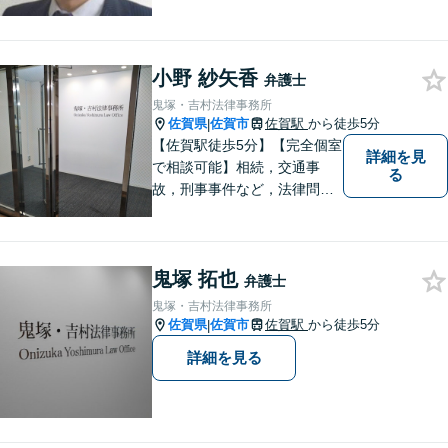
い解決を目指したいと思って
おります
小野 紗矢香
弁護士
鬼塚・吉村法律事務所
佐賀県
佐賀市
佐賀駅
から徒歩5分
|
【佐賀駅徒歩5分】【完全個室
詳細を見
で相談可能】相続，交通事
る
故，刑事事件など，法律問題
でお困りの方は，是非私たち
にご相談下さい。 悩みは私た
ちにお預けいただき，笑顔を
鬼塚 拓也
お持ち帰りいただけるよう，
弁護士
全力を尽くします。
鬼塚・吉村法律事務所
佐賀県
佐賀市
佐賀駅
から徒歩5分
|
詳細を見る