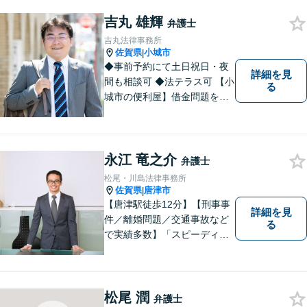
吉丸 雄輝
弁護士
吉丸法律事務所
佐賀県
小城市
|
◆事前予約にて土日祝日・夜
詳細を見
間も相談可 ◆法テラス可 【小
る
城市の便利屋】借金問題を中
心に取り組んでおります。
永江 竜之介
弁護士
松尾・川島法律事務所
佐賀県
唐津市
|
【唐津駅徒歩12分】【刑事事
詳細を見
件／離婚問題／交通事故など
る
で実績多数】「スピーディで
的確な判断」がモットーで
す。皆様に寄り添い、目線を
合わせながらどのような解決
が望ましいのかを共に考えま
松尾 潤
弁護士