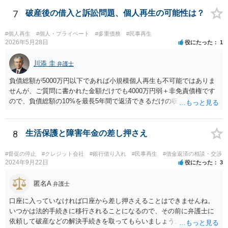
たが連帯保証人になった時期は、この民法改正後の可能性がありま
す。 そのため、連帯保証人になった際に締結した（署名や捺印をし
7
破産後の借入と訴訟問題、個人再生の可能性は？
た）契約書がお手もとにある場合には、その契約書を持参の上、お住
まいの地域の弁護士に直接相談し、適切なアドバイスを受けてみるこ
#個人再生
#個人・プライベート
#多重債務
#民事再生
とをご検討下さい（改正民法が適用される事案の場合、参考のパンフ
2026年5月28日
役にたった
1
レットに記載されているように、極度額（上限額）の定めのない個人
の根保証契約にあたり、無効となる可能性もあります）。 なお、手
川添 圭
弁護士
もとに契約書がない場合には、相手の弁護士に、あなたが連帯保証人
負債総額が5000万円以下であれば小規模個人再生も不可能ではありま
と記載されている契約書のコピーの提供を求めてみましょう。 （参
せんが、ご質問に書かれた金額だけでも4000万円弱＋非免責債権です
考）民法改正のパンフレット（保証乃ルール）法務省 https://www.moj.
ので、負債総額の10%を最長5年間で返済できるだけの収入があるのか
go.jp/content/001254262.pdf
どうか、そして（小規模個人再生なので）債権者の書面決議の要件を
クリアできるか（具体的には負債総額の過半数を占める債権者がいる
かどうか、債権者が力を合わせて不同意に持っていく可能性がないか
8
生活保護と障害年金の差し押さえ
どうか）が問題でしょう。公開の相談では詳しい事情がわかりません
ので、弁護士へ直接相談した方がよいと思います。
#督促の停止
#クレジット会社
#銀行借り入れ
#民事再生
#借金返済の相談・交渉
2024年9月22日
役にたった
3
匿名A
弁護士
口座に入っていなければ口座から差し押さえることはできませんね。
いつかは法的手続きに移行されることになるので、その前に弁護士に
依頼して破産などの解決手続きを取ってもらいましょう。