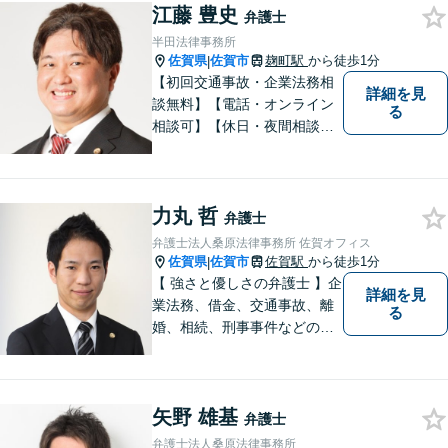
江藤 豊史
たします。また、依頼者様が
弁護士
お悩みを話しやすい環境作り
半田法律事務所
を心がけております。
佐賀県
佐賀市
麹町駅
から徒歩1分
|
【初回交通事故・企業法務相
詳細を見
談無料】【電話・オンライン
る
相談可】【休日・夜間相談
可】適正・迅速、そして親身
なサービスの提供を心がけて
います。
力丸 哲
弁護士
弁護士法人桑原法律事務所 佐賀オフィス
佐賀県
佐賀市
佐賀駅
から徒歩1分
|
【 強さと優しさの弁護士 】企
詳細を見
業法務、借金、交通事故、離
る
婚、相続、刑事事件などのご
相談を承っております。まず
はお気軽にご相談ください。
チーム体制による迅速で最適
矢野 雄基
なリーガルサービスを提供い
弁護士
たします。
弁護士法人桑原法律事務所