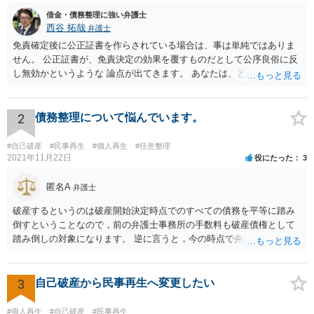
借金・債務整理に強い弁護士
西谷 拓哉
弁護士
免責確定後に公正証書を作らされている場合は、事は単純ではありま
せん。 公正証書が、免責決定の効果を覆すものだとして公序良俗に反
し無効かというような 論点が出てきます。 あなたは、どこかできちん
と一度、法律相談や、前回の弁護士の事件処理について相談する機会
を設けてもらう必要が高いと思います。 ネットで広告を出しているよ
うな法律事務所だと、またまずい処理をする法律事務所に相談してし
2
債務整理について悩んでいます。
まう恐れがあるので まずは、下記のURLを参考に、弁護士会が設置・
開催している、債務整理等の相談を受けて今回の一連の流れを踏まえ
#自己破産
#民事再生
#個人再生
#任意整理
て相談されることをお勧め致します。 https://www.horitsu-sodan.jp/so
2021年11月22日
役にたった
3
udan/syakkin.html
匿名A
弁護士
破産するというのは破産開始決定時点でのすべての債務を平等に踏み
倒すということなので，前の弁護士事務所の手数料も破産債権として
踏み倒しの対象になります。 逆に言うと，今の時点で弁護士手数料を
払うと「偏頗弁済（不公平な弁済）」として破産手続きの中で問題に
なるので，方針が決まるまでは支払わない方がいいでしょう。 費用は
法テラスを利用できるなら分割払いができるはずですが，収入や資力
3
自己破産から民事再生へ変更したい
が一定以上だと利用できません。 また，破産にあたって破産管財人と
いうのが付く管財事件になる可能性もありますので，その場合は予納
#個人再生
#自己破産
#民事再生