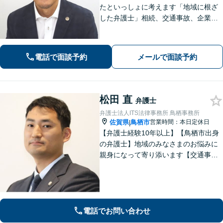
たといっしょに考えます「地域に根ざ
した弁護士」相続、交通事故、企業法
務など様々な分野で解決実績も豊富
【休日夜間対応可能】丁寧で分かりや
すい説明、寄り添った対応、依頼者に
電話で面談予約
メールで面談予約
とってベストな提案をすることに心掛
けております
松田 直
弁護士
弁護士法人ITS法律事務所 鳥栖事務所
佐賀県
鳥栖市
営業時間：本日定休日
|
【弁護士経験10年以上】【鳥栖市出身
の弁護士】地域のみなさまのお悩みに
親身になって寄り添います【交通事
故】正当な権利を主張して正当な賠償
金を獲得します【離婚・男女問題】慰
謝料、財産分与、親権など幅広いトラ
ブルに対応【初回のご相談30分無料】
電話でお問い合わせ