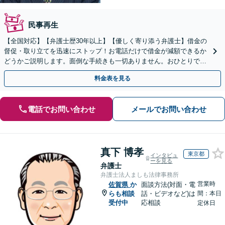
民事再生
【全国対応】【弁護士歴30年以上】【優しく寄り添う弁護士】借金の
督促・取り立てを迅速にストップ！お電話だけで借金が減額できるか
どうかご説明します。面倒な手続きも一切ありません。おひとりで悩
まず、お気軽にご相談ください。【電話相談可】
料金表を見る
電話でお問い合わせ
メールでお問い合わせ
真下 博孝
東京都
インタビュ
ーを見る
弁護士
弁護士法人ましも法律事務所
営業時
佐賀県
か
面談方法(対面・電
らも相談
話・ビデオなど)は
間：本日
受付中
応相談
定休日