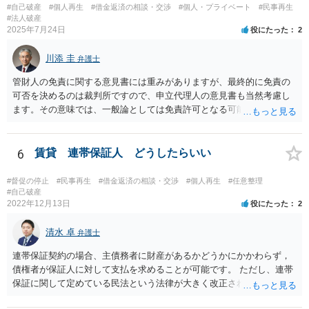
#自己破産
#個人再生
#借金返済の相談・交渉
#個人・プライベート
#民事再生
#法人破産
2025年7月24日
役にたった
2
川添 圭
弁護士
管財人の免責に関する意見書には重みがありますが、最終的に免責の
可否を決めるのは裁判所ですので、申立代理人の意見書も当然考慮し
ます。その意味では、一般論としては免責許可となる可能性が全くな
いとはいえないでしょう。ただ、本件で裁量免責の可能性がどの程度
あるのかといった個別事案の問題については、詳しい情報がないため
回答できません。最も事情をよく知っているのは申立代理人だと思い
6
賃貸 連帯保証人 どうしたらいい
ますので、申立代理人から見通しを聞き、あとは代理人を信じましょ
う。
#督促の停止
#民事再生
#借金返済の相談・交渉
#個人再生
#任意整理
#自己破産
2022年12月13日
役にたった
2
清水 卓
弁護士
連帯保証契約の場合、主債務者に財産があるかどうかにかかわらず，
債権者が保証人に対して支払を求めることが可能です。 ただし、連帯
保証に関して定めている民法という法律が大きく改正され、2020年4月
1日から、保証に関する民法のルールが大きく変わっています。 あな