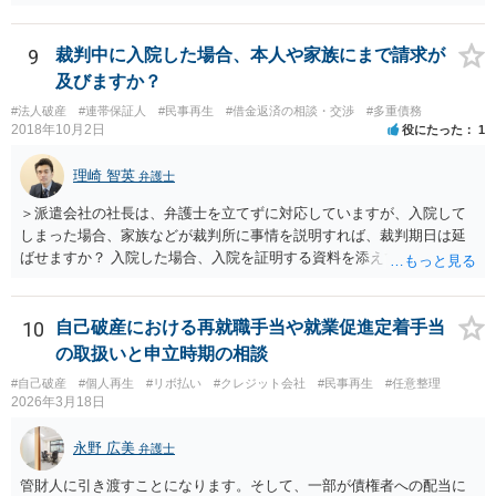
9
裁判中に入院した場合、本人や家族にまで請求が
及びますか？
#法人破産
#連帯保証人
#民事再生
#借金返済の相談・交渉
#多重債務
2018年10月2日
役にたった
1
理崎 智英
弁護士
＞派遣会社の社長は、弁護士を立てずに対応していますが、入院して
しまった場合、家族などが裁判所に事情を説明すれば、裁判期日は延
ばせますか？ 入院した場合、入院を証明する資料を添えて、裁判所に
対して期日変更の上申をすれば良いと思います。 ＞口がきけず、字も
書けない、意識が無い場合など、弁護士ではなく家族などの代理人が
裁判延期を申請できますか？ ご家族であっても訴訟代理権はありませ
10
自己破産における再就職手当や就業促進定着手当
んので、ご本人に代わって裁判延期の申請することは出来ません。た
の取扱いと申立時期の相談
だ、事実上、裁判所に対して事情を説明すれば、裁判手続は中止され
#自己破産
#個人再生
#リボ払い
#クレジット会社
#民事再生
#任意整理
ると思います。 ＞本人が出廷できないことを理由に、財産の差し押さ
2026年3月18日
えなどされることはございますでしょうか？ ご本人の状態が回復する
までの間は裁判が中止されるでしょうから、そのような心配はないと
永野 広美
弁護士
思います。
管財人に引き渡すことになります。そして、一部が債権者への配当に