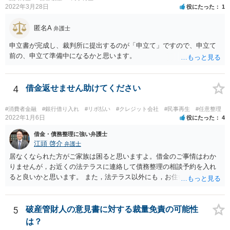
金という管財人に係る費用（20万円が目安）を別途裁判所に払い込む
2022年3月28日
役にたった
1
必要がありますが，予納金は法テラスが立て替えてくれないので，自
分で用立てる必要があります。
匿名A
弁護士
申立書が完成し、裁判所に提出するのが「申立て」ですので、申立て
前の、申立て準備中になるかと思います。
4
借金返せません助けてください
#消費者金融
#銀行借り入れ
#リボ払い
#クレジット会社
#民事再生
#任意整理
2022年1月6日
役にたった
4
借金・債務整理に強い弁護士
江頭 啓介
弁護士
居なくなられた方がご家族は困ると思いますよ。借金のご事情はわか
りませんが，お近くの法テラスに連絡して債務整理の相談予約を入れ
ると良いかと思います。 また，法テラス以外にも，お住いの都道府県
弁護士会でも相談窓口があると思いますので，インターネットで検索
してみてください。
5
破産管財人の意見書に対する裁量免責の可能性
は？