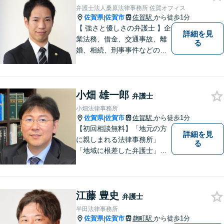
す。ぜひお気軽にご相談くだ
弁護士法人桑原法律事務所 佐賀オフィス
さい！【プライバシー完備】
佐賀県
佐賀市
佐賀駅
から徒歩1分
|
【 強さと優しさの弁護士 】企
詳細を見
業法務、借金、交通事故、離
る
婚、相続、刑事事件などのご
相談を承っております。まず
はお気軽にご相談ください。
チーム体制による迅速で最適
小畑 雄一郎
なリーガルサービスを提供い
弁護士
たします。
小畑法律事務所
佐賀県
佐賀市
佐賀駅
から徒歩1分
|
【初回相談無料】「地元の方
詳細を見
に親しまれる法律事務所」
る
「地域に根差した弁護士」を
目指して活動しております。
企業法務から、離婚や交通事
故、金銭トラブル、刑事事件
江藤 豊史
など幅広く対応しております
弁護士
ので、まずはお気軽にご相談
半田法律事務所
下さい。【JR佐賀駅1分】
佐賀県
佐賀市
麹町駅
から徒歩1分
|