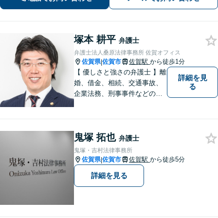
お悩みをしっかり受け止めます！
塚本 耕平
弁護士
弁護士法人桑原法律事務所 佐賀オフィス
佐賀県
佐賀市
佐賀駅
から徒歩1分
|
【 優しさと強さの弁護士 】離
詳細を見
婚、借金、相続、交通事故、
る
企業法務、刑事事件などのご
相談を承っております。まず
はお気軽にご相談ください。
チーム体制による迅速で最適
鬼塚 拓也
なリーガルサービスを提供い
弁護士
たします。
鬼塚・吉村法律事務所
佐賀県
佐賀市
佐賀駅
から徒歩5分
|
詳細を見る