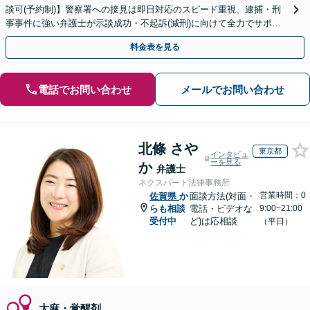
談可(予約制)】警察署への接見は即日対応のスピード重視、逮捕・刑
事事件に強い弁護士が示談成功・不起訴(減刑)に向けて全力でサポー
トします。【加害者側の相談専門】
料金表を見る
電話でお問い合わせ
メールでお問い合わせ
北條 さや
東京都
インタビュ
ーを見る
か
弁護士
ネクスパート法律事務所
営業時間：0
佐賀県
か
面談方法(対面・
らも相談
電話・ビデオな
9:00~21:00
受付中
ど)は応相談
（平日）
大麻・覚醒剤