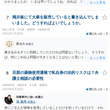
かかりましたが、 いまは早いでしょうね。 出れば、スマホの押収と家
宅捜索ですね。
7
掲示板にて大麻を販売していると書き込んでしま
いました。どうすればよいでしょうか。
#炎上対策
#大麻・覚醒剤
#薬物犯罪
2021年7月28日
役にたった
3
匿名A
弁護士
書き込みをすぐに削除していただければ問題ないでしょう。 そうすれ
ば、特にこれ以上問題が大きくなることはないと思いますよ。
8
旦那の薬物使用通報で私自身の法的リスクは？弁
護士相談の必要性
#薬物犯罪
#被害者
#大麻・覚醒剤
2025年6月29日
役にたった
1
刑事事件に強い弁護士
泉 義孝
弁護士
単にご主人が薬物を使用していることだけを知っているだけで、それ