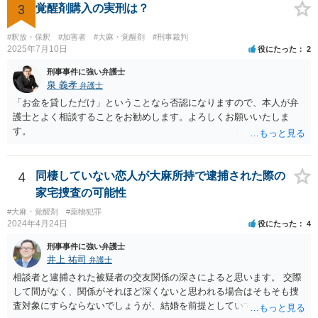
3
覚醒剤購入の実刑は？
#釈放・保釈
#加害者
#大麻・覚醒剤
#刑事裁判
2025年7月10日
役にたった
2
刑事事件に強い弁護士
泉 義孝
弁護士
「お金を貸しただけ」ということなら否認になりますので、本人が弁
護士とよく相談することをお勧めします。よろしくお願いいたしま
す。
4
同棲していない恋人が大麻所持で逮捕された際の
家宅捜査の可能性
#大麻・覚醒剤
#薬物犯罪
2024年4月24日
役にたった
4
刑事事件に強い弁護士
井上 祐司
弁護士
相談者と逮捕された被疑者の交友関係の深さによると思います。 交際
して間がなく、関係がそれほど深くないと思われる場合はそもそも捜
査対象にすらならないでしょうが、結婚を前提としていて、頻繁にLIN