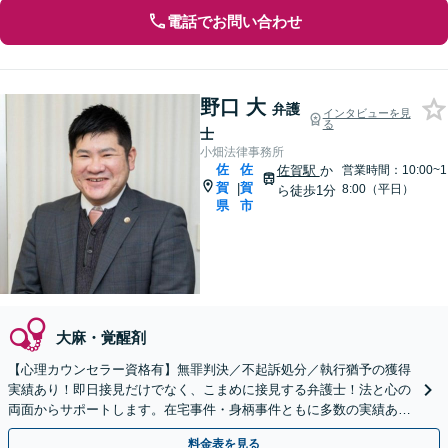
電話でお問い合わせ
野口 大
弁護
インタビューを見
る
士
小畑法律事務所
佐
佐
佐賀駅
か
営業時間：10:00~1
賀
賀
|
8:00（平日）
ら徒歩1分
県
市
大麻・覚醒剤
【心理カウンセラー資格有】無罪判決／不起訴処分／執行猶予の獲得
実績あり！即日接見だけでなく、こまめに接見する弁護士！法と心の
両面からサポートします。在宅事件・身柄事件ともに多数の実績あり
【初回相談無料】【佐賀駅1分】
料金表を見る