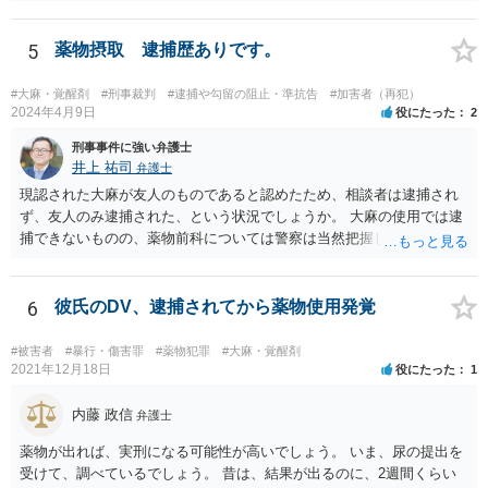
E等のやり取りをしており、そのやり取りの中に薬物の存在を疑わせる
ものがある、という事情が存在する場合、まずは任意での参考人聴取
が行われ、その結果を受けて捜索差押許可状の発布を検討する、とい
5
薬物摂取 逮捕歴ありです。
う流れになるでしょう。 恋人にあたる方とのやり取り中に薬物の存在
を疑われるやり取りが一切なく、共同所持が疑われる状況にないので
#大麻・覚醒剤
#刑事裁判
#逮捕や勾留の阻止・準抗告
#加害者（再犯）
あれば、心配は特に必要ないかと思われます。
2024年4月9日
役にたった
2
刑事事件に強い弁護士
井上 祐司
弁護士
現認された大麻が友人のものであると認めたため、相談者は逮捕され
ず、友人のみ逮捕された、という状況でしょうか。 大麻の使用では逮
捕できないものの、薬物前科については警察は当然把握しているた
め、共同所持や譲渡の有無等について、参考人として警察から話を聞
かれることはありるると思います。
6
彼氏のDV、逮捕されてから薬物使用発覚
#被害者
#暴行・傷害罪
#薬物犯罪
#大麻・覚醒剤
2021年12月18日
役にたった
1
内藤 政信
弁護士
薬物が出れば、実刑になる可能性が高いでしょう。 いま、尿の提出を
受けて、調べているでしょう。 昔は、結果が出るのに、2週間くらい