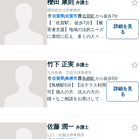
櫻田 康則
弁護士
櫻田総合法律事務所
佐賀県
佐賀市
佐賀駅
から徒歩7分
|
【「佐賀駅」 徒歩7分】【被
詳細を見
害者支援】地域の法的ニーズ
る
に適切に応え、多くの人々の
助けとなるために、日々、弁
護活動に努めております。 依
頼者さまの心が少しでも和ら
竹下 正実
ぐように、丁寧にお悩みをお
弁護士
伺いいたします。
九州鳥栖・芯鋭法律事務所
佐賀県
鳥栖市
鳥栖駅
から徒歩5分
|
【鳥栖駅5分】【法テラス利用
詳細を見
可】個人の方、法人の方の
る
様々なご相談をお受けしてお
ります。依頼者様のお話をし
っかりお聞きし、お気持ちや
ご事情に沿った解決策をご提
佐藤 潤一
案いたします。【債務整理・
弁護士
残業代請求については初回面
山口・佐藤法律事務所