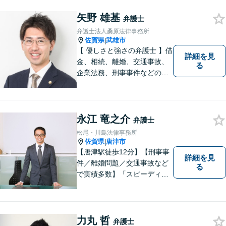
矢野 雄基
弁護士
弁護士法人桑原法律事務所
佐賀県
武雄市
|
【 優しさと強さの弁護士 】借
詳細を見
金、相続、離婚、交通事故、
る
企業法務、刑事事件などのご
相談を承っております。まず
はお気軽にご相談ください。
チーム体制による迅速で最適
なリーガルサービスを提供い
永江 竜之介
弁護士
たします。
松尾・川島法律事務所
佐賀県
唐津市
|
【唐津駅徒歩12分】【刑事事
詳細を見
件／離婚問題／交通事故など
る
で実績多数】「スピーディで
的確な判断」がモットーで
す。皆様に寄り添い、目線を
合わせながらどのような解決
が望ましいのかを共に考えま
力丸 哲
弁護士