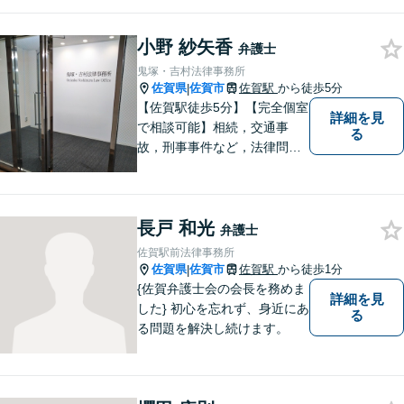
おります
小野 紗矢香
弁護士
鬼塚・吉村法律事務所
佐賀県
佐賀市
佐賀駅
から徒歩5分
|
【佐賀駅徒歩5分】【完全個室
詳細を見
で相談可能】相続，交通事
る
故，刑事事件など，法律問題
でお困りの方は，是非私たち
にご相談下さい。 悩みは私た
ちにお預けいただき，笑顔を
長戸 和光
お持ち帰りいただけるよう，
弁護士
全力を尽くします。
佐賀駅前法律事務所
佐賀県
佐賀市
佐賀駅
から徒歩1分
|
{佐賀弁護士会の会長を務めま
詳細を見
した} 初心を忘れず、身近にあ
る
る問題を解決し続けます。