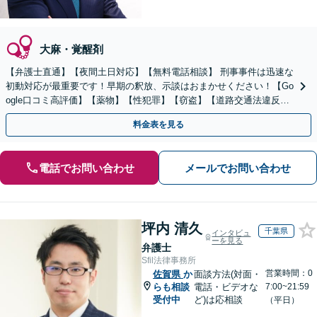
大麻・覚醒剤
【弁護士直通】【夜間土日対応】【無料電話相談】 刑事事件は迅速な
初動対応が最重要です！早期の釈放、示談はおまかせください！【Go
ogle口コミ高評価】【薬物】【性犯罪】【窃盗】【道路交通法違反】
示談、釈放、不起訴、全力で弁護します！！
料金表を見る
電話でお問い合わせ
メールでお問い合わせ
坪内 清久
千葉県
インタビュ
ーを見る
弁護士
Sfil法律事務所
営業時間：0
佐賀県
か
面談方法(対面・
らも相談
電話・ビデオな
7:00~21:59
受付中
ど)は応相談
（平日）