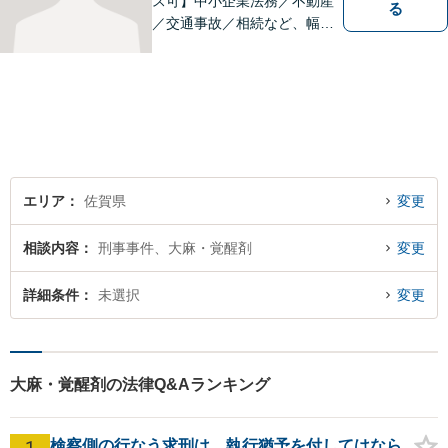
ス可】中小企業法務／不動産
る
／交通事故／相続など、幅広
いお困りごとに対応！依頼者
様のお気持ちやご事情に寄り
添い、適切な解決へと導きま
す。まずはお気軽にご相談く
ださい。【初回面談無料】
エリア
佐賀県
変更
相談内容
刑事事件、大麻・覚醒剤
変更
詳細条件
未選択
変更
大麻・覚醒剤の法律Q&Aランキング
1
検察側の行なう求刑は、執行猶予を付してはなら