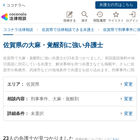
弁護士の方はこちら
ココナラへ
投稿する
探す
閲覧履歴
マイリスト
ログイン
ココナラ法律相談
佐賀県で法律相談できる弁護士
佐賀県で刑事事件に
佐賀県の大麻・覚醒剤に強い弁護士
佐賀県で大麻・覚醒剤に強い弁護士が23名見つかりました。初回面談無料や休
日面談に対応している弁護士、解決事例を持つ弁護士なども掲載中。さらに佐
賀市や鳥栖市、武雄市などの地域条件で弁護士を絞り込めます。刑事事件に関
係する加害者側や少年事件、再犯・前科あり等の細かな分野での絞り込み検索
もでき便利です。特に弁護士法人ITS法律事務所 鳥栖事務所の松田 直弁護士や
エリア
佐賀県
変更
小畑法律事務所の野口 大弁護士、筑紫野基山法律事務所の尾関 大雅弁護士のプ
ロフィール情報や弁護士費用、強みなどが注目されています。『佐賀県で土日
相談内容
刑事事件、大麻・覚醒剤
変更
や夜間に発生した大麻・覚醒剤のトラブルを今すぐに弁護士に相談したい』
『大麻・覚醒剤のトラブル解決の実績豊富な近くの弁護士を検索したい』『初
回相談無料で大麻・覚醒剤を法律相談できる佐賀県内の弁護士に相談予約した
詳細条件
未選択
変更
い』などでお困りの相談者さんにおすすめです。
23
人の弁護士が見つかりました
(検索結果について詳しくは
こちら
)