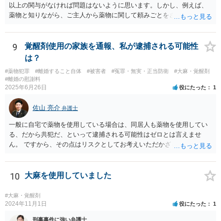
以上の関与がなければ問題はないように思います。しかし、例えば、
薬物と知りながら、ご主人から薬物に関して頼みごとをされてそれに
応じたなどの事情があれば頼み事の内容如何では共犯を疑わる可能性
があると思います。少なくとも警察から参考人として事情聴取は受け
ると思います。 思うということ以上に確定的な回答をすることは難し
9
覚醒剤使用の家族を通報、私が逮捕される可能性
いです。 回答になっているかどうか不明ですが、よろしくお願いいた
は？
します。
#薬物犯罪
#離婚すること自体
#被害者
#冤罪・無実・正当防衛
#大麻・覚醒剤
#離婚の慰謝料
2025年6月26日
役にたった
1
佐山 亮介
弁護士
一般に自宅で薬物を使用している場合は、同居人も薬物を使用してい
る、だから共犯だ、といって逮捕される可能性はゼロとは言えませ
ん。 ですから、その点はリスクとしてお考えいただかざるを得ないと
思います。 離婚を見越し、かつ通報もしたいということであれば、弁
護士の支援はほぼ必須と思っていただいた方が良いと考えます。 弁護
士費用の確保（場合によっては法テラスの利用）、ご主人が逮捕され
10
大麻を使用していました
た後に身を隠すためのシェルターや転居先の確保調整を行い、タイミ
ングを見計らって弁護士同席で警察に相談しに行き、以後はシェルタ
#大麻・覚醒剤
ーに身を隠しながら離婚調停・離婚訴訟を進めていくのが良いと考え
2024年11月1日
役にたった
1
ます。
刑事事件に強い弁護士