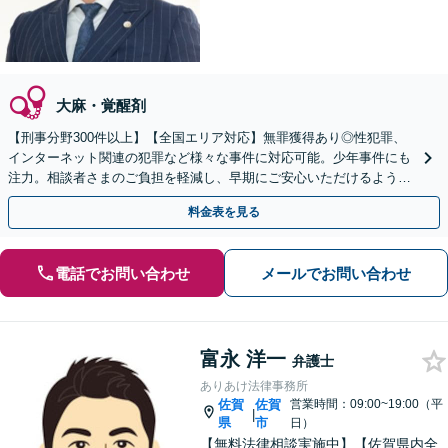
大麻・覚醒剤
【刑事分野300件以上】【全国エリア対応】無罪獲得あり◎性犯罪、
インターネット関連の犯罪など様々な事件に対応可能。少年事件にも
注力。相談者さまのご負担を軽減し、早期にご安心いただけるよう尽
力します【遠方のご依頼可】【裁判員裁判の経験あり】
料金表を見る
電話でお問い合わせ
メールでお問い合わせ
富永 洋一
弁護士
ありあけ法律事務所
佐賀
佐賀
営業時間：09:00~19:00（平
|
県
市
日）
【無料法律相談実施中】【佐賀県内全