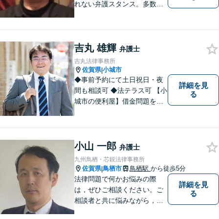
れない弁護スタンス。多数の
著書・メディア出演あり。
【借金・債務整理】約2000件
の解決実績。【相続遺言】司
吉丸 雄輝
法書士などとも連携しワンス
弁護士
トップで解決。難事件には他
吉丸法律事務所
弁護士と協力も。元調停委
佐賀県
小城市
|
員。
◆事前予約にて土日祝日・夜
詳細を見
間も相談可 ◆法テラス可 【小
る
城市の便利屋】借金問題を中
心に取り組んでおります。
小山 一郎
弁護士
九州鳥栖・芯鋭法律事務所
佐賀県
鳥栖市
鳥栖駅
から徒歩5分
|
法律問題で何かお悩みの際
詳細を見
は，ぜひご相談ください。ご
る
相談者と共に悩みながら，い
い解決を目指したいと思って