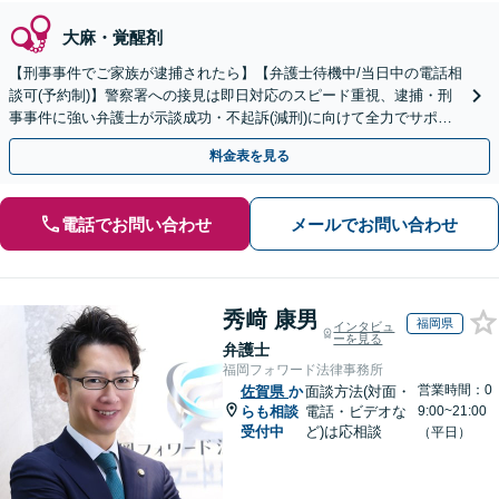
大麻・覚醒剤
【刑事事件でご家族が逮捕されたら】【弁護士待機中/当日中の電話相
談可(予約制)】警察署への接見は即日対応のスピード重視、逮捕・刑
事事件に強い弁護士が示談成功・不起訴(減刑)に向けて全力でサポー
トします。【加害者側の相談専門】
料金表を見る
電話でお問い合わせ
メールでお問い合わせ
秀﨑 康男
福岡県
インタビュ
ーを見る
弁護士
福岡フォワード法律事務所
営業時間：0
佐賀県
か
面談方法(対面・
らも相談
電話・ビデオな
9:00~21:00
受付中
ど)は応相談
（平日）