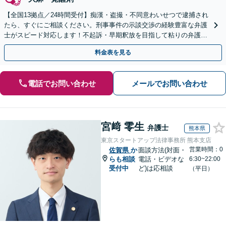
【全国13拠点／24時間受付】痴漢・盗撮・不同意わいせつで逮捕され
たら、すぐにご相談ください。刑事事件の示談交渉の経験豊富な弁護
士がスピード対応します！不起訴・早期釈放を目指して粘りの弁護活
動を行います。
料金表を見る
電話でお問い合わせ
メールでお問い合わせ
宮﨑 零生
弁護士
熊本県
東京スタートアップ法律事務所 熊本支店
営業時間：0
佐賀県
か
面談方法(対面・
らも相談
電話・ビデオな
6:30~22:00
受付中
ど)は応相談
（平日）