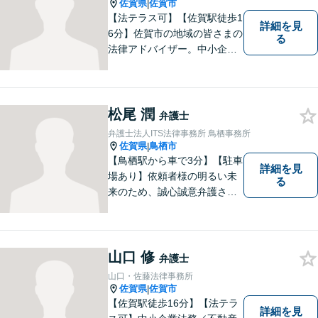
談無料】【土日祝・夜間相談
佐賀県
佐賀市
|
可】
【法テラス可】【佐賀駅徒歩1
詳細を見
6分】佐賀市の地域の皆さまの
る
法律アドバイザー。中小企業
法務 ・不動産・交通事故な
ど、お気軽にご相談くださ
い。人生が良い方向に向くよ
う、最善を尽くさせていただ
松尾 潤
弁護士
きます。【土日夜間対応】
弁護士法人ITS法律事務所 鳥栖事務所
佐賀県
鳥栖市
|
【鳥栖駅から車で3分】【駐車
詳細を見
場あり】依頼者様の明るい未
る
来のため、誠心誠意弁護させ
ていただきます。弁護士とし
て、毅然とした対応を行いま
す。インターネット／刑事／
相続など、幅広い困りごとに
山口 修
弁護士
対応可能！【完全個室で対
山口・佐藤法律事務所
応】
佐賀県
佐賀市
|
【佐賀駅徒歩16分】【法テラ
詳細を見