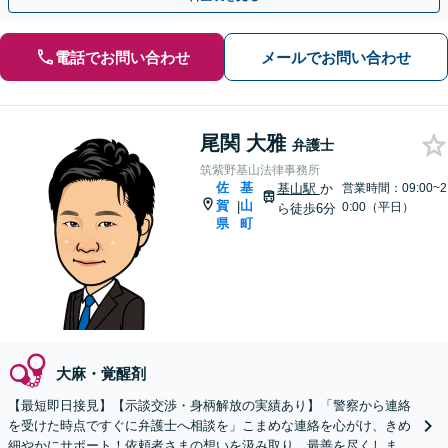
電話でお問い合わせ
メールでお問い合わせ
尾関 大雅
弁護士
筑紫野基山法律事務所
佐
基
基山駅
か
営業時間：09:00~2
賀
山
|
0:00（平日）
ら徒歩6分
県
町
大麻・覚醒剤
【最短即日接見】【示談交渉・身柄解放の実績あり】「警察から連絡
を受けた時点ですぐに弁護士へ相談を」こまめな連絡を心がけ、きめ
細やかにサポート！依頼者さまの想いを汲み取り、最善を尽くします