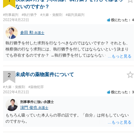
ないのですか？
#刑事裁判
#執行猶予
#大麻・覚醒剤
#裁判員裁判
2022年8月22日
役にたった
4
倉田 勲
弁護士
執行猶予を付した求刑を行なうべきなのではないですか？ それとも、
検察側の行なう求刑には、執行猶予を付してはならないという決まり
でも存在するのですか？ →執行猶予を付してはならないという決まり
はないはずです。 逆に決まりがない以上検察が行う求刑内容ついては
検察サイドに裁量があります。検察側に裁量がある求刑内容について
どうすべきかをこの場で尋ねられても、弁護人サイドとしてはお答え
2
未成年の薬物案件について
しようがありません。
#大麻・覚醒剤
#薬物犯罪
2022年4月21日
役にたった
3
刑事事件に強い弁護士
濵門 俊也
弁護士
もちろん吸っていた本人らの罪の話です。「自分」は何もしていない
のですから。