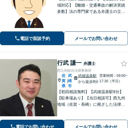
域対応】【離婚・交通事故の解決実績
多数】法の専門家である弁護士の立場
から、依頼者様にとって最も利益とな
ることを第一に考えます。
電話で面談予約
メールでお問い合わせ
行武 謙一
弁護士
西九州総合法律事務所
佐
武
武雄温泉駅
営業時間：09:00~
賀
雄
|
17:30（平日）
から徒歩8分
県
市
【初回相談無料】【武雄温泉駅8分】
【駐車場あり】【当日相談可】西九州
地域（佐賀・長崎）に根ざした法律事
務所です。まずはお気軽にご相談くだ
さい。離婚・借金・相続など、地元の
親しみやすい弁護士として、あなたの
電話でお問い合わせ
メールでお問い合わせ