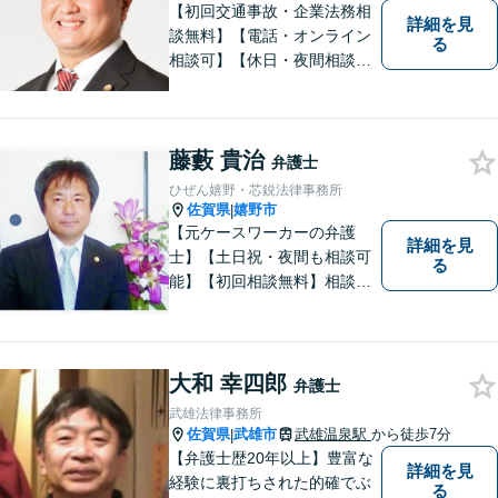
【子連れ相談可】
【初回交通事故・企業法務相
詳細を見
談無料】【電話・オンライン
る
相談可】【休日・夜間相談
可】適正・迅速、そして親身
なサービスの提供を心がけて
います。
藤藪 貴治
弁護士
ひぜん嬉野・芯鋭法律事務所
佐賀県
嬉野市
|
【元ケースワーカーの弁護
詳細を見
士】【土日祝・夜間も相談可
る
能】【初回相談無料】相談者
さまの声にしっかり耳を傾
け、解決まで丁寧にサポート
します。相続／離婚・男女問
題／交通事故／債務整理／労
大和 幸四郎
弁護士
働問題など幅広く対応可能で
武雄法律事務所
す。
佐賀県
武雄市
武雄温泉駅
から徒歩7分
|
【弁護士歴20年以上】豊富な
詳細を見
経験に裏打ちされた的確でぶ
る