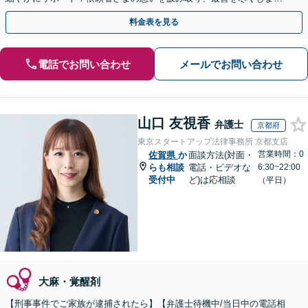
【完全個室対応／守秘義務厳守】【土日祝・夜間相談可】
料金表を見る
電話でお問い合わせ
メールでお問い合わせ
山口 友視香
弁護士
京都府
東京スタートアップ法律事務所 京都支店
営業時間：0
佐賀県
か
面談方法(対面・
らも相談
電話・ビデオな
6:30~22:00
受付中
ど)は応相談
（平日）
大麻・覚醒剤
【刑事事件でご家族が逮捕されたら】【弁護士待機中/当日中の電話相