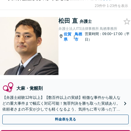
23件中 1-23件を表示
松田 直
弁護士
弁護士法人ITS法律事務所 鳥栖事務所
佐賀
鳥栖
営業時間：09:00~17:00（平
|
県
市
日）
大麻・覚醒剤
【弁護士経験12年以上】【数百件以上の実績】軽微な事件から殺人な
どの重大事件まで幅広く対応可能！無罪判決を勝ち取った実績あり。
依頼者さまの不安が少しでも軽くなるよう、気持ちに寄り添った丁寧
な説明を心がけています【初回相談無料】
料金表を見る