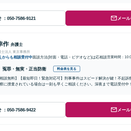
せ
メール
幸作
弁護士
護士法人 東京事務所
県
からも相談受付中
面談方法(対面・電話・ビデオなど)は応相談
営業時間：10:
冤罪・無実・正当防衛
料金表を見る
相談無料】【最短即日！緊急対応可】刑事事件はスピード解決が鍵！不起訴
察に捜査されている場合は一刻も早くご相談ください。深夜まで電話受付中
せ
メール