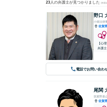
23
人の弁護士が見つかりました
(検索
野口 
小畑法律
佐賀
【心理
弁護士
電話でお問い合わ
尾関 
筑紫野基
佐賀