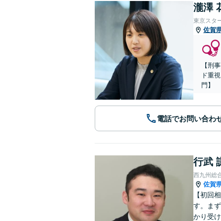
瀧澤 
東京スタ
佐賀
【刑事
ド重視
門】
電話でお問い合わ
行武 
西九州総
佐賀
【初回相
す。まず
かり受け