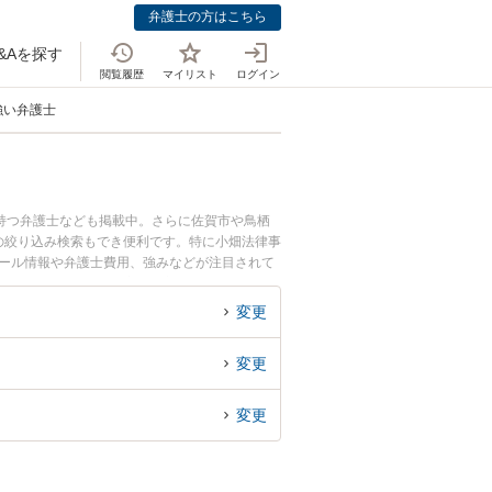
弁護士の方はこちら
&Aを探す
閲覧履歴
マイリスト
ログイン
強い弁護士
持つ弁護士なども掲載中。さらに佐賀市や鳥栖
の絞り込み検索もでき便利です。特に小畑法律事
フィール情報や弁護士費用、強みなどが注目されて
防衛のトラブル解決の実績豊富な近くの弁護士を
者さんにおすすめです。
変更
変更
変更