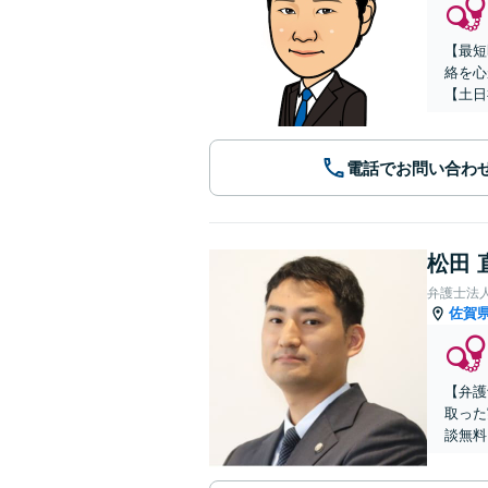
【最短
絡を心
【土日
電話でお問い合わ
松田 
弁護士法人
佐賀
【弁護
取った
談無料