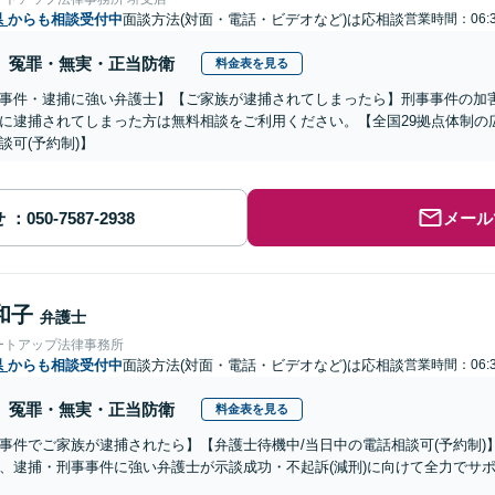
県
からも相談受付中
面談方法(対面・電話・ビデオなど)は応相談
営業時間：06:
冤罪・無実・正当防衛
料金表を見る
事件・逮捕に強い弁護士】【ご家族が逮捕されてしまったら】刑事事件の加
に逮捕されてしまった方は無料相談をご利用ください。【全国29拠点体制の
談可(予約制)】
せ
メール
和子
弁護士
ートアップ法律事務所
県
からも相談受付中
面談方法(対面・電話・ビデオなど)は応相談
営業時間：06:
冤罪・無実・正当防衛
料金表を見る
事件でご家族が逮捕されたら】【弁護士待機中/当日中の電話相談可(予約制
、逮捕・刑事事件に強い弁護士が示談成功・不起訴(減刑)に向けて全力でサ