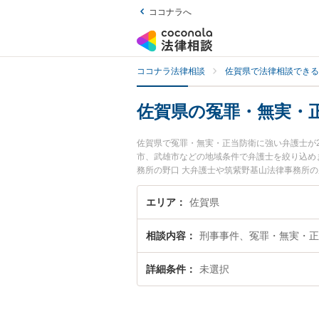
ココナラへ
ココナラ法律相談
佐賀県で法律相談できる
佐賀県の冤罪・無実・
佐賀県で冤罪・無実・正当防衛に強い弁護士が
市、武雄市などの地域条件で弁護士を絞り込め
務所の野口 大弁護士や筑紫野基山法律事務所の
います。『佐賀県で土日や夜間に発生した冤罪
検索したい』『初回相談無料で冤罪・無実・正
エリア
佐賀県
相談内容
刑事事件、冤罪・無実・正
詳細条件
未選択