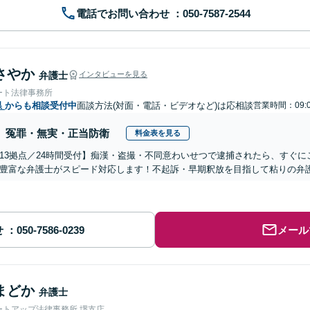
電話でお問い合わせ
さやか
弁護士
インタビューを見る
ート法律事務所
県
からも相談受付中
面談方法(対面・電話・ビデオなど)は応相談
営業時間：09:
冤罪・無実・正当防衛
料金表を見る
13拠点／24時間受付】痴漢・盗撮・不同意わいせつで逮捕されたら、すぐ
豊富な弁護士がスピード対応します！不起訴・早期釈放を目指して粘りの弁
せ
メール
まどか
弁護士
ートアップ法律事務所 堺支店