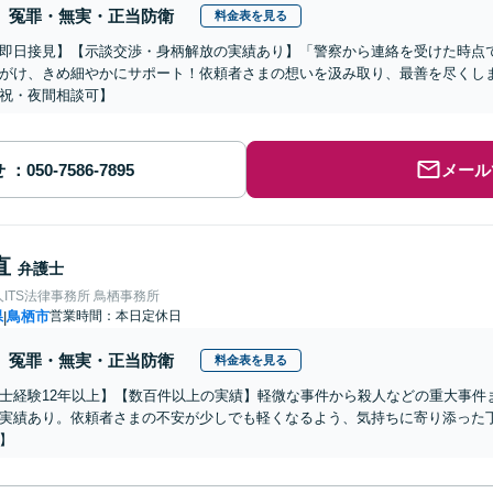
冤罪・無実・正当防衛
料金表を見る
即日接見】【示談交渉・身柄解放の実績あり】「警察から連絡を受けた時点
がけ、きめ細やかにサポート！依頼者さまの想いを汲み取り、最善を尽くし
祝・夜間相談可】
せ
メール
直
弁護士
ITS法律事務所 鳥栖事務所
県
鳥栖市
営業時間：本日定休日
|
冤罪・無実・正当防衛
料金表を見る
士経験12年以上】【数百件以上の実績】軽微な事件から殺人などの重大事件
実績あり。依頼者さまの不安が少しでも軽くなるよう、気持ちに寄り添った
】