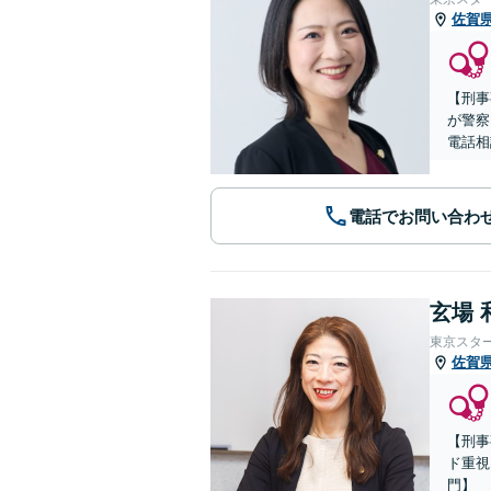
佐賀
【刑事
が警察
電話相
電話でお問い合わ
玄場 
東京スタ
佐賀
【刑事
ド重視
門】