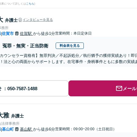
結果について詳しくは
こちら
)
大
弁護士
インタビューを見る
事務所
県
佐賀市
佐賀駅
から徒歩1分
営業時間：本日定休日
|
冤罪・無実・正当防衛
料金表を見る
カウンセラー資格有】無罪判決／不起訴処分／執行猶予の獲得実績あり！即
！法と心の両面からサポートします。在宅事件・身柄事件ともに多数の実績
せ
メール
大雅
弁護士
山法律事務所
県
基山町
基山駅
から徒歩6分
営業時間：09:00~20:00（土日祝日）
|