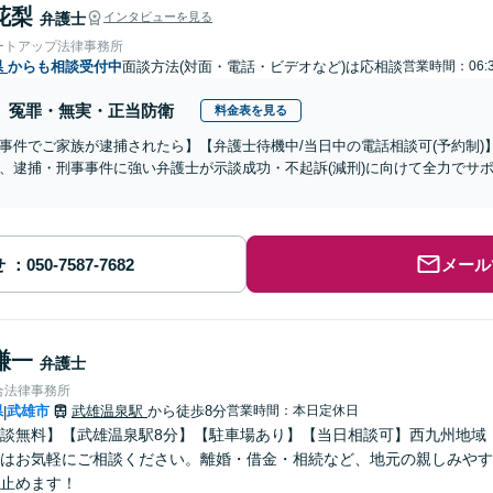
花梨
弁護士
インタビューを見る
ートアップ法律事務所
県
からも相談受付中
面談方法(対面・電話・ビデオなど)は応相談
営業時間：06:
冤罪・無実・正当防衛
料金表を見る
事件でご家族が逮捕されたら】【弁護士待機中/当日中の電話相談可(予約制
、逮捕・刑事事件に強い弁護士が示談成功・不起訴(減刑)に向けて全力でサ
せ
メール
謙一
弁護士
合法律事務所
県
武雄市
武雄温泉駅
から徒歩8分
営業時間：本日定休日
|
談無料】【武雄温泉駅8分】【駐車場あり】【当日相談可】西九州地域
はお気軽にご相談ください。離婚・借金・相続など、地元の親しみやす
止めます！