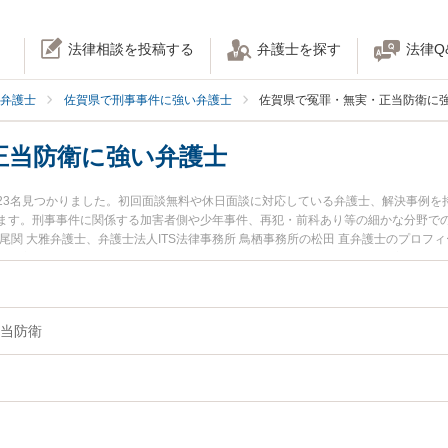
法律相談を投稿する
弁護士を探す
法律Q
弁護士
佐賀県で刑事事件に強い弁護士
佐賀県で冤罪・無実・正当防衛に
正当防衛に強い弁護士
23名見つかりました。初回面談無料や休日面談に対応している弁護士、解決事例を
ます。刑事事件に関係する加害者側や少年事件、再犯・前科あり等の細かな分野で
尾関 大雅弁護士、弁護士法人ITS法律事務所 鳥栖事務所の松田 直弁護士のプロ
・無実・正当防衛のトラブルを今すぐに弁護士に相談したい』『冤罪・無実・正当
当防衛を法律相談できる佐賀県内の弁護士に相談予約したい』などでお困りの相談
当防衛