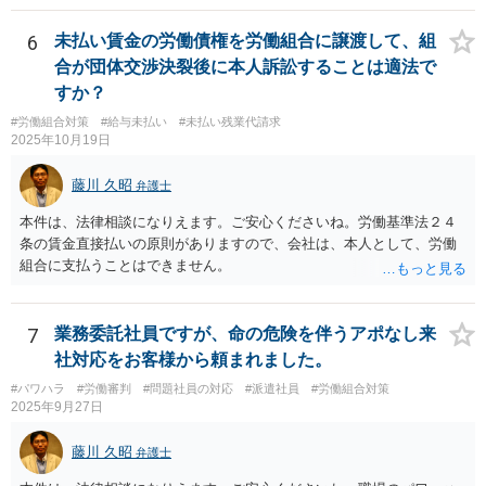
しい案件です。労働組合への相談も有効です。就業規則の変更では変
更できない労働条件の場合（労働契約法１０条但書）は、労働者の同
6
未払い賃金の労働債権を労働組合に譲渡して、組
意が必要です。この場合、真の同意がいるとされる場合も十分にあり
合が団体交渉決裂後に本人訴訟することは適法で
ます。就業規則の不利益変更問題であれば労働契約法１０条本文に基
すか？
づいて判断されます。周知性と合理性の要件の有無が問題となりま
#労働組合対策
#給与未払い
#未払い残業代請求
す。合理性は必要性、不利益性、相当性、その他の要素から判断され
2025年10月19日
ます。良い解決になりますよう祈念しております。法的責任をきちん
と追及されたい場合には、労働法にかなり詳しく、上記に関係した法
藤川 久昭
弁護士
理等にも通じた弁護士等に相談し、法的に正確に分析してもらい、今
後の対応を検討するべきです。
本件は、法律相談になりえます。ご安心くださいね。労働基準法２４
条の賃金直接払いの原則がありますので、会社は、本人として、労働
組合に支払うことはできません。
7
業務委託社員ですが、命の危険を伴うアポなし来
社対応をお客様から頼まれました。
#パワハラ
#労働審判
#問題社員の対応
#派遣社員
#労働組合対策
2025年9月27日
藤川 久昭
弁護士