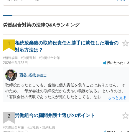
労働組合対策の法律Q&Aランキング
1
相続放棄後の取締役責任と勝手に就任した場合の
対応方法は？
#相続放棄
#労働審判
#労働組合対策
2026年5月28日
役にたった
2
西谷 拓哉
弁護士
取締役だったとしても、当然に個人責任を負うことはありません。 そ
のため、「母が会社の取締役だから支払い義務がある」 というのは、
「有限会社の代取であった夫が死亡したとしても、なお、母は有限会
社の取締役として存在しているのだから、会社の債務の支払処理を代
わりにする必要がある」という趣旨なのではないかと思われます。 相
続放棄したとしても、取締役である母には残された有限会社の後始末
2
労働組合の顧問弁護士選びのポイント
をどうするのかという問題が残ります。 一度、司法書士や弁護士等の
専門家に相談されることをオススメ致します。
#労働組合対策
#正社員・契約社員