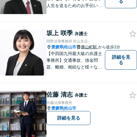
る
人生を送るためのお手伝いを
したいと思います。お気軽に
ご相談ください。
坂上 咲季
弁護士
岡野法律事務所 松山支店
愛媛県
松山市
勝山町駅
から徒歩1分
|
【中四国九州最大級の弁護士
詳細を見
事務所】交通事故、借金問
る
題、離婚、相続など様々な問
題について、「何度でも無
料」の相談を行っています！
まずはお気軽にご相談くださ
佐藤 清志
い！
弁護士
佐藤法律事務所
愛媛県
松山市
|
詳細を見る