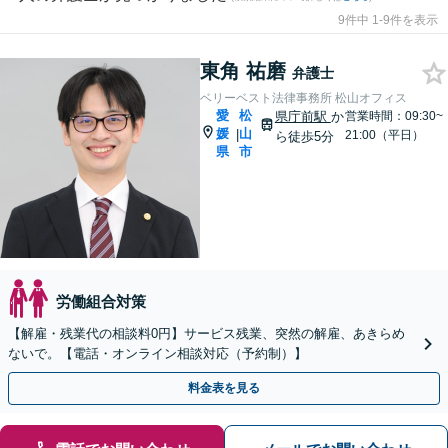
9件中 1-9件を表示
東角 祐磨
弁護士
ベリーベスト法律事務所 松山オフィス
愛
松
県庁前駅
か
営業時間：09:30~
媛
山
|
21:00（平日）
ら徒歩5分
県
市
労働組合対策
【解雇・残業代の相談料0円】サービス残業、突然の解雇、あきらめ
ないで。【電話・オンライン相談対応（予約制）】
料金表を見る