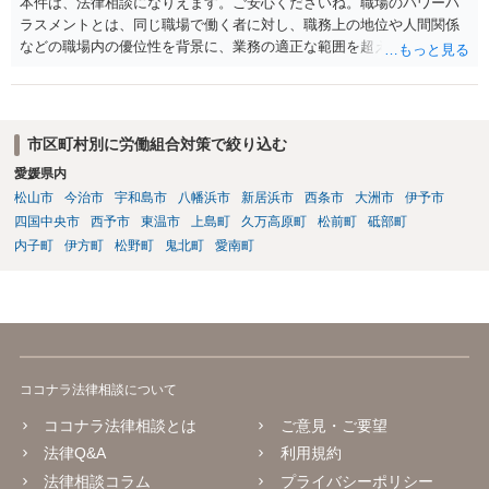
本件は、法律相談になりえます。ご安心くださいね。職場のパワーハ
ラスメントとは、同じ職場で働く者に対し、職務上の地位や人間関係
などの職場内の優位性を背景に、業務の適正な範囲を超えて、精神
的・身体的苦痛を与える又は職場環境を悪化させる行為をいいます。
本件の言動が、これらに該当するかどうか、証拠に基づいて、子細な
分析と慎重な対応が必要です。客観的証拠が不可欠です。法的責任を
きちんと追及されたい場合には、労働法にかなり詳しく、上記に関係
市区町村別に労働組合対策で絞り込む
した法理等にも通じた弁護士等に相談し、法的に正確に分析してもら
愛媛県内
い、今後の対応を検討するべきです。
松山市
今治市
宇和島市
八幡浜市
新居浜市
西条市
大洲市
伊予市
四国中央市
西予市
東温市
上島町
久万高原町
松前町
砥部町
内子町
伊方町
松野町
鬼北町
愛南町
ココナラ法律相談について
ココナラ法律相談とは
ご意見・ご要望
法律Q&A
利用規約
法律相談コラム
プライバシーポリシー