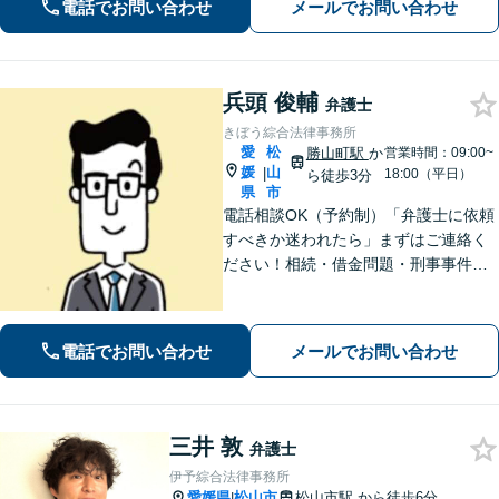
電話でお問い合わせ
メールでお問い合わせ
い。【弁護士歴20年以上】
兵頭 俊輔
弁護士
きぼう綜合法律事務所
愛
松
勝山町駅
か
営業時間：09:00~
媛
山
|
18:00（平日）
ら徒歩3分
県
市
電話相談OK（予約制）「弁護士に依頼
すべきか迷われたら」まずはご連絡く
ださい！相続・借金問題・刑事事件・
訴訟事件など実績多数！弁護士保険の
ご利用も可能です。個人・企業のご相
談に対応。お気軽にご連絡ください。
電話でお問い合わせ
メールでお問い合わせ
【勝山町駅3分】
三井 敦
弁護士
伊予綜合法律事務所
愛媛県
松山市
松山市駅
から徒歩6分
|