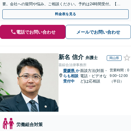
要。会社への疑問や悩み、ご相談ください。予約は24時間受付。【初
回面談無料】【夜間・休日対応可】
料金表を見る
電話でお問い合わせ
メールでお問い合わせ
新名 信介
弁護士
岡山県
葵綜合法律事務所
営業時間：0
愛媛県
か
面談方法(対面・
らも相談
電話・ビデオな
9:00~12:00
受付中
ど)は応相談
（平日）
労働組合対策