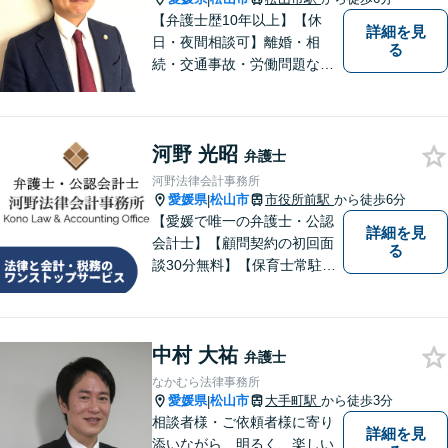
【弁護士歴10年以上】【休
詳細を見
日・夜間相談可】離婚・相
る
続・交通事故・労働問題など
幅広く対応。丁寧な対話と確
かな専門性で、一人ひとりに
寄り添い納得できる解決を目
河野 光昭
指します【オンライン相談
弁護士
可】【松山市駅徒歩8分】
河野法律会計事務所
愛媛県
松山市
市役所前駅
から徒歩6分
|
【愛媛で唯一の弁護士・公認
詳細を見
会計士】【顧問契約の初回面
る
談30分無料】【保育士常駐】
法律及び会計・税務のワンス
トップサービスを提供しま
す。まずは、お気軽にお問合
中村 大祐
せください。
弁護士
なかむら法律事務所
愛媛県
松山市
大手町駅
から徒歩3分
|
相談者様・ご依頼者様に寄り
詳細を見
添いながら、明るく、楽しい