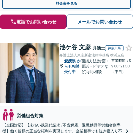
料金表を見る
電話でお問い合わせ
メールでお問い合わせ
池ケ谷 文彦
弁護士
神奈川県
弁護士法人東京新宿法律事務所 横浜支店
営業時間：0
愛媛県
か
面談方法(対面・
らも相談
電話・ビデオな
9:00~21:00
受付中
ど)は応相談
（平日）
労働組合対策
【全国対応】【未払い残業代請求 /不当解雇、退職勧奨等労働者側専
従】働く皆様の正当な権利を実現します。企業相手でも泣き寝入り不