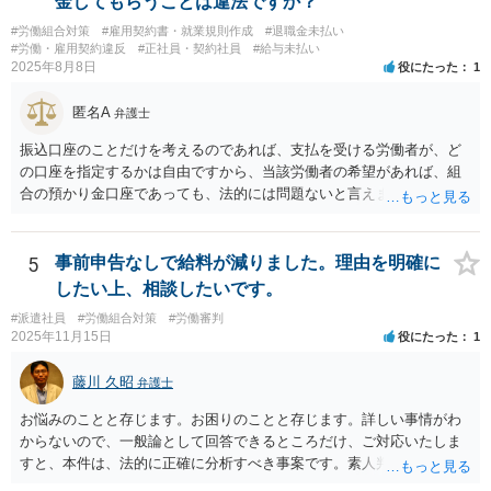
金してもらうことは違法ですか？
法的責任をきちんと追及されたい場合には、労務管理と労働法にかな
#労働組合対策
#雇用契約書・就業規則作成
#退職金未払い
り詳しく、上記に関係した法理等にも通じた弁護士等に相談し、法的
#労働・雇用契約違反
#正社員・契約社員
#給与未払い
に正確に分析してもらい、今後の対応を検討するべきです。良い解決
2025年8月8日
役にたった
1
になりますよう祈念しております。
匿名A
弁護士
振込口座のことだけを考えるのであれば、支払を受ける労働者が、ど
の口座を指定するかは自由ですから、当該労働者の希望があれば、組
合の預かり金口座であっても、法的には問題ないと言えます。 ただ
し、そこから、何らかの天引きをして労働者に支払うということにな
ると、場合によっては非弁の問題が生じる可能性が考えられます。
5
事前申告なしで給料が減りました。理由を明確に
したい上、相談したいです。
#派遣社員
#労働組合対策
#労働審判
2025年11月15日
役にたった
1
藤川 久昭
弁護士
お悩みのことと存じます。お困りのことと存じます。詳しい事情がわ
からないので、一般論として回答できるところだけ、ご対応いたしま
すと、本件は、法的に正確に分析すべき事案です。素人判断は大いに
危険です。本相談は、ネットでのやりとりだけでは、正確な回答が難