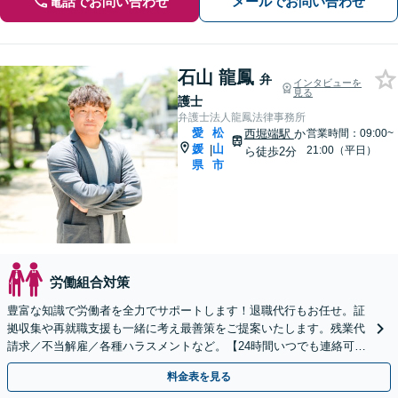
電話でお問い合わせ
メールでお問い合わせ
石山 龍鳳
弁
インタビューを
見る
護士
弁護士法人龍鳳法律事務所
愛
松
西堀端駅
か
営業時間：09:00~
媛
山
|
21:00（平日）
ら徒歩2分
県
市
労働組合対策
豊富な知識で労働者を全力でサポートします！退職代行もお任せ。証
拠収集や再就職支援も一緒に考え最善策をご提案いたします。残業代
請求／不当解雇／各種ハラスメントなど。【24時間いつでも連絡可】
【完全個室対応】【子連れ相談可】
料金表を見る