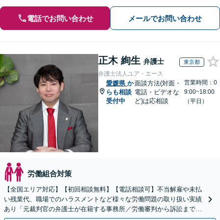
電話でお問い合わせ
メールでお問い合わせ
正木 絢生
弁護士
東京都
弁護士法人ユア・エース
営業時間：0
愛媛県
か
面談方法(対面・
らも相談
電話・ビデオな
9:00~18:00
受付中
ど)は応相談
（平日）
労働組合対策
【全国エリア対応】【初回相談無料】【電話相談可】不当解雇や未払
い残業代、職場でのハラスメントなど様々な労働問題の取り扱い実績
あり「元裁判官の弁護士が在籍する事務所／労働審判から訴訟まで、
裁判官経験を活かした最適な戦略を立案」