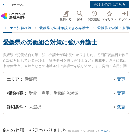
弁護士の方はこちら
ココナラへ
投稿する
探す
閲覧履歴
マイリスト
ログイン
ココナラ法律相談
愛媛県で法律相談できる弁護士
愛媛県で労働・雇用
愛媛県の労働組合対策に強い弁護士
愛媛県で労働組合対策に強い弁護士が9名見つかりました。初回面談無料や休日
面談に対応している弁護士、解決事例を持つ弁護士なども掲載中。さらに松山
市や伊予市、今治市などの地域条件で弁護士を絞り込めます。労働・雇用に関
係する不当解雇や退職勧奨、内定取消等の細かな分野での絞り込み検索もでき
便利です。特にベリーベスト法律事務所 松山オフィスの東角 祐磨弁護士や弁護
エリア
愛媛県
変更
士法人龍鳳法律事務所の石山 龍鳳弁護士、きぼう綜合法律事務所の兵頭 俊輔弁
護士のプロフィール情報や弁護士費用、強みなどが注目されています。『愛媛
相談内容
労働・雇用、労働組合対策
変更
県で土日や夜間に発生した労働組合対策のトラブルを今すぐに弁護士に相談し
たい』『労働組合対策のトラブル解決の実績豊富な近くの弁護士を検索した
い』『初回相談無料で労働組合対策を法律相談できる愛媛県内の弁護士に相談
詳細条件
未選択
変更
予約したい』などでお困りの相談者さんにおすすめです。
9
人の弁護士が見つかりました
(検索結果について詳しくは
こちら
)