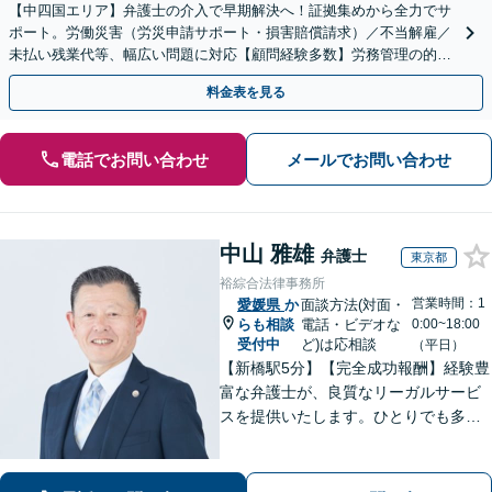
【中四国エリア】弁護士の介入で早期解決へ！証拠集めから全力でサ
ポート。労働災害（労災申請サポート・損害賠償請求）／不当解雇／
未払い残業代等、幅広い問題に対応【顧問経験多数】労務管理の的確
なアドバイスに注力【夜間・休日対応】【岡山駅10分】
料金表を見る
電話でお問い合わせ
メールでお問い合わせ
中山 雅雄
弁護士
東京都
裕綜合法律事務所
営業時間：1
愛媛県
か
面談方法(対面・
らも相談
電話・ビデオな
0:00~18:00
受付中
ど)は応相談
（平日）
【新橋駅5分】【完全成功報酬】経験豊
富な弁護士が、良質なリーガルサービ
スを提供いたします。ひとりでも多く
の方が笑顔で未来を歩めるよう、丁寧
にアドバイス・サポートをいたしま
す。お困りの際は、ぜひご相談くださ