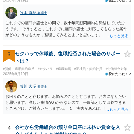
2026年7月29日
役にたった
2
竹本 真紀
弁護士
これまでの顧問弁護士との間で，数十年間顧問契約を締結していたよ
うです。 そうすると，これまでに顧問弁護士に対応してもらった案件
がどのようなものか，整理してみるとよいと思います。 これにより，
どのような案件で依頼することが多いのかわかると思います。 複数の
事務所を比較した上で，弁護士と面談をする際，そのような案件に対
応してもらえるのかが重要だと思います。 ただ，組合員の相談内容に
3
セクハラで休職後、復職拒否された場合のサポー
ついて，分野を絞っているのか，それともどのような分野でもよいと
トは？
いうことで法律相談を依頼しているかの観点も重要です。 組合員とす
#労働・雇用契約違反
#セクハラ
#退職勧奨
#正社員・契約社員
#労働組合対策
れば，相談だけではなく，できれば受任まで考えている場合も多いと
2025年9月19日
役にたった
2
思います。 そうすると，労働組合としての相談だけではなく，基本的
に全ての分野を対象にして考える必要もあるかもしれません。 そうで
藤川 久昭
弁護士
ないと，相談内容によって，対応が変わってしまうこともあると思い
ます。 組合員の相談についても，基本的に受任まで考えてもらえるこ
お困りのことと存じます。お悩みのことと存じます。お力になりたい
とができるのかも検討要素の一つかもしれません。
と思います。詳しい事情がわからないので、一般論として回答できる
ところだけ、ご対応いたしますね。 １ 実害があれば、損害賠償請求
できる可能性はあります。ただ、請求額通りが法的に認められるとは
限らないです。損害賠償請求は可能ですが、損害との因果関係の立証
が容易ではないと思われます。客観的証拠が不可欠です。 ２ 休職期
4
会社から労働組合の預り金口座に未払い賃金を入
間満了による退職・解雇について無効だと争える可能性が高いです。