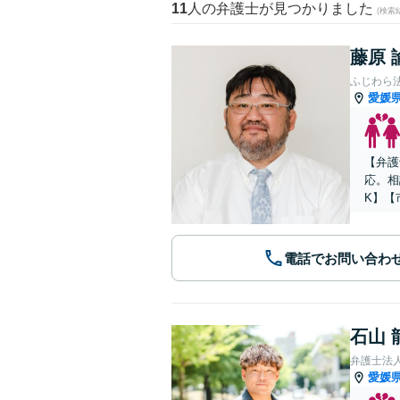
11
人の弁護士が見つかりました
(検索
藤原 
ふじわら
愛媛
【弁護
応。相
K】【
電話でお問い合わ
石山 
弁護士法
愛媛