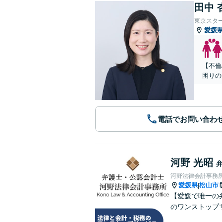
田中 
東京スタ
愛媛
【不倫
困りの
電話でお問い合わ
河野 光昭
河野法律会計事務
愛媛県
松山市
|
【愛媛で唯一の
のワンストップ