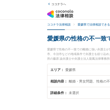
ココナラへ
ココナラ法律相談
愛媛県で法律相談できる
愛媛県の性格の不一致
愛媛県で性格の不一致での離婚に強い弁護士が
市、今治市などの地域条件で弁護士を絞り込め
所の藤原 諭弁護士や弁護士法人龍鳳法律事務所
れています。『愛媛県で土日や夜間に発生した
士を検索したい』『初回相談無料で性格の不一
エリア
愛媛県
相談内容
離婚・男女問題、性格の不
詳細条件
未選択