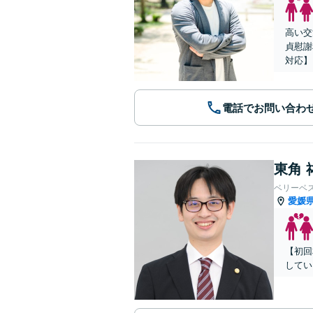
高い交
貞慰謝
対応】
電話でお問い合わ
東角 
ベリーベ
愛媛
【初回
してい