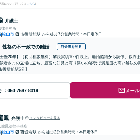
結果について詳しくは
こちら
)
諭
弁護士
法律事務所
県
松山市
市役所前駅
から徒歩7分
営業時間：本日定休日
|
性格の不一致での離婚
料金表を見る
士歴20年】【初回相談無料】解決実績100件以上。離婚協議から調停、裁判
談者さまの立場に立ち、豊富な知見と寄り添いの姿勢で満足度の高い解決の
市役所前駅6分】
せ
メール
龍鳳
弁護士
インタビューを見る
人龍鳳法律事務所
県
松山市
西堀端駅
から徒歩2分
営業時間：本日定休日
|