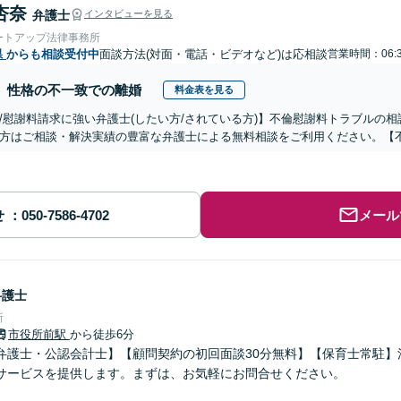
杏奈
弁護士
インタビューを見る
ートアップ法律事務所
県
からも相談受付中
面談方法(対面・電話・ビデオなど)は応相談
営業時間：06:
性格の不一致での離婚
料金表を見る
/慰謝料請求に強い弁護士(したい方/されている方)】不倫慰謝料トラブルの相
方はご相談・解決実績の豊富な弁護士による無料相談をご利用ください。【
せ
メール
弁護士
所
市役所前駅
から徒歩6分
弁護士・公認会計士】【顧問契約の初回面談30分無料】【保育士常駐】
サービスを提供します。まずは、お気軽にお問合せください。