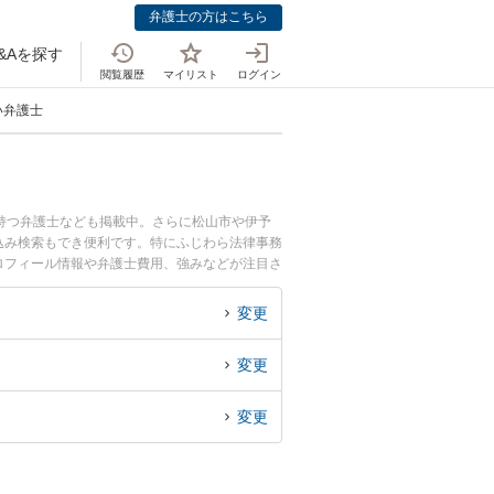
弁護士の方はこちら
&Aを探す
閲覧履歴
マイリスト
ログイン
い弁護士
持つ弁護士なども掲載中。さらに松山市や伊予
込み検索もでき便利です。特にふじわら法律事務
プロフィール情報や弁護士費用、強みなどが注目さ
での離婚のトラブル解決の実績豊富な近くの弁護
相談者さんにおすすめです。
変更
変更
変更