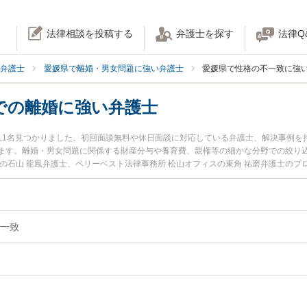
法律相談を投稿する
弁護士を探す
法律Q
弁護士
愛媛県で離婚・男女問題に強い弁護士
愛媛県で性格の不一致に強
での離婚に強い弁護士
11名見つかりました。初回面談無料や休日面談に対応している弁護士、解決事例を
ます。離婚・男女問題に関係する財産分与や養育費、親権等の細かな分野での絞り
の石山 龍鳳弁護士、ベリーベスト法律事務所 松山オフィスの東角 祐磨弁護士の
性格の不一致での離婚のトラブルを今すぐに弁護士に相談したい』『性格の不一致
致での離婚を法律相談できる愛媛県内の弁護士に相談予約したい』などでお困りの
一致