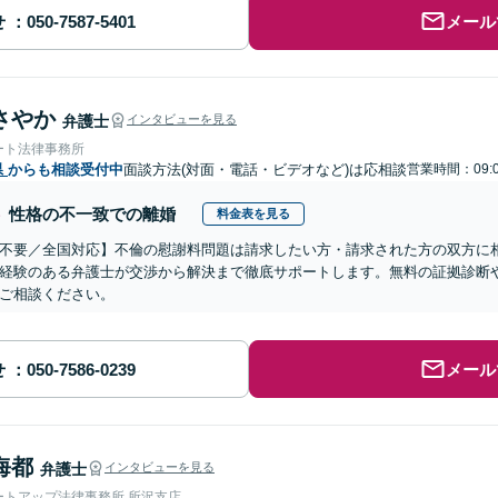
せ
メール
さやか
弁護士
インタビューを見る
ート法律事務所
県
からも相談受付中
面談方法(対面・電話・ビデオなど)は応相談
営業時間：09:
性格の不一致での離婚
料金表を見る
不要／全国対応】不倫の慰謝料問題は請求したい方・請求された方の双方に
経験のある弁護士が交渉から解決まで徹底サポートします。無料の証拠診断
ご相談ください。
せ
メール
海都
弁護士
インタビューを見る
ートアップ法律事務所 所沢支店