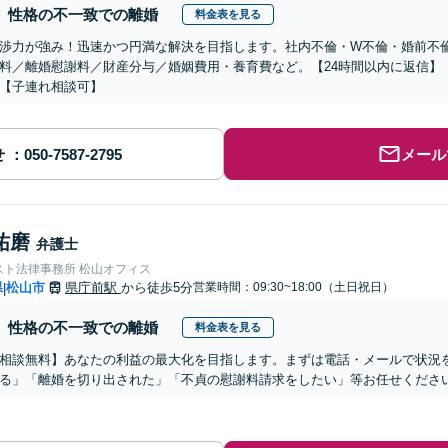
性格の不一致での離婚
料金表を見る
渉力が強み！迅速かつ円満な解決を目指します。社内不倫・W不倫・婚前不
料／離婚慰謝料／財産分与／婚姻費用・養育費など。【24時間以内に返信】
【子連れ相談可】
せ
メール
祐磨
弁護士
スト法律事務所 松山オフィス
県
松山市
県庁前駅
から徒歩5分
営業時間：09:30~18:00（土日祝日）
|
性格の不一致での離婚
料金表を見る
相談無料】あなたの利益の最大化を目指します。まずは電話・メールで状況
る」「離婚を切り出された」「不貞の慰謝料請求をしたい」等お任せくださ