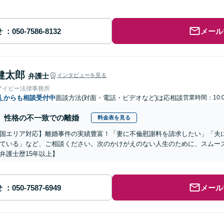
せ
メール
健太郎
弁護士
インタビューを見る
アイビー法律事務所
県
からも相談受付中
面談方法(対面・電話・ビデオなど)は応相談
営業時間：10:
性格の不一致での離婚
料金表を見る
国エリア対応】離婚事件の実績豊富！「妻に不倫慰謝料を請求したい」「夫
ている」など、ご相談ください。次のかけがえのない人生のために、スムー
弁護士歴15年以上】
せ
メール