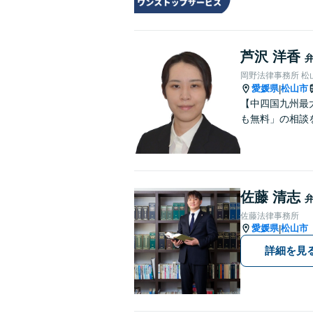
芦沢 洋香
岡野法律事務所 松
愛媛県
松山市
|
【中四国九州最
も無料」の相談
佐藤 清志
佐藤法律事務所
愛媛県
松山市
|
詳細を見