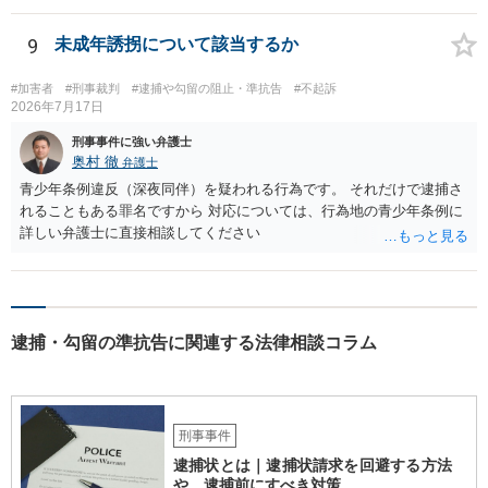
9
未成年誘拐について該当するか
#加害者
#刑事裁判
#逮捕や勾留の阻止・準抗告
#不起訴
2026年7月17日
刑事事件に強い弁護士
奥村 徹
弁護士
青少年条例違反（深夜同伴）を疑われる行為です。 それだけで逮捕さ
れることもある罪名ですから 対応については、行為地の青少年条例に
詳しい弁護士に直接相談してください
逮捕・勾留の準抗告に関連する法律相談コラム
刑事事件
逮捕状とは｜逮捕状請求を回避する方法
や、逮捕前にすべき対策