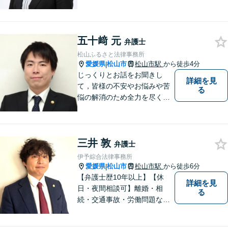
題について、「何度でも無
料」の相談を行っています！
まずはお気軽にご相談くださ
五十﨑 元
い！
弁護士
松山ふるさと法律事務所
愛媛県
松山市
松山市駅
から徒歩4分
|
じっくりとお話をお聞きし
詳細を見
て，皆様の不安やお悩みや苦
る
悩の解消のため全力を尽くし
ます。
三井 敦
弁護士
伊予綜合法律事務所
愛媛県
松山市
松山市駅
から徒歩6分
|
【弁護士歴10年以上】【休
詳細を見
日・夜間相談可】離婚・相
る
続・交通事故・労働問題など
幅広く対応。丁寧な対話と確
かな専門性で、一人ひとりに