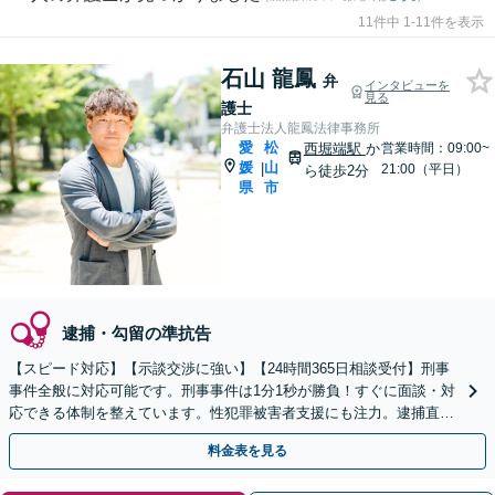
11件中 1-11件を表示
石山 龍鳳
弁
インタビューを
見る
護士
弁護士法人龍鳳法律事務所
愛
松
西堀端駅
か
営業時間：09:00~
媛
山
|
21:00（平日）
ら徒歩2分
県
市
逮捕・勾留の準抗告
【スピード対応】【示談交渉に強い】【24時間365日相談受付】刑事
事件全般に対応可能です。刑事事件は1分1秒が勝負！すぐに面談・対
応できる体制を整えています。性犯罪被害者支援にも注力。逮捕直後
の接見・示談・裁判まで徹底サポートします。
料金表を見る