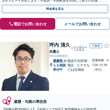
士がスピード対応します！不起訴・早期釈放を目指して粘りの弁護活
動を行います。
料金表を見る
電話でお問い合わせ
メールでお問い合わせ
坪内 清久
千葉県
インタビュ
ーを見る
弁護士
Sfil法律事務所
営業時間：0
愛媛県
か
面談方法(対面・
らも相談
電話・ビデオな
7:00~21:59
受付中
ど)は応相談
（平日）
逮捕・勾留の準抗告
【刑事分野300件以上】【全国エリア対応】無罪獲得あり◎性犯罪、