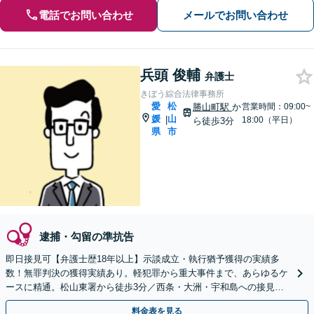
電話でお問い合わせ
メールでお問い合わせ
兵頭 俊輔
弁護士
きぼう綜合法律事務所
愛
松
勝山町駅
か
営業時間：09:00~
媛
山
|
18:00（平日）
ら徒歩3分
県
市
逮捕・勾留の準抗告
即日接見可【弁護士歴18年以上】示談成立・執行猶予獲得の実績多
数！無罪判決の獲得実績あり。軽犯罪から重大事件まで、あらゆるケ
ースに精通。松山東署から徒歩3分／西条・大洲・宇和島への接見も
可能。豊富な経験をもとに、事件の解決を目指します
料金表を見る