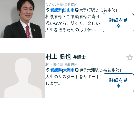
なかむら法律事務所
愛媛県
松山市
大手町駅
から徒歩3分
|
相談者様・ご依頼者様に寄り
詳細を見
添いながら、明るく、楽しい
る
人生を送るためのお手伝いを
したいと思います。お気軽に
ご相談ください。
村上 勝也
弁護士
村上勝也法律事務所
愛媛県
大洲市
伊予大洲駅
から徒歩2分
|
人生のリスタートをサポート
詳細を見
します。
る