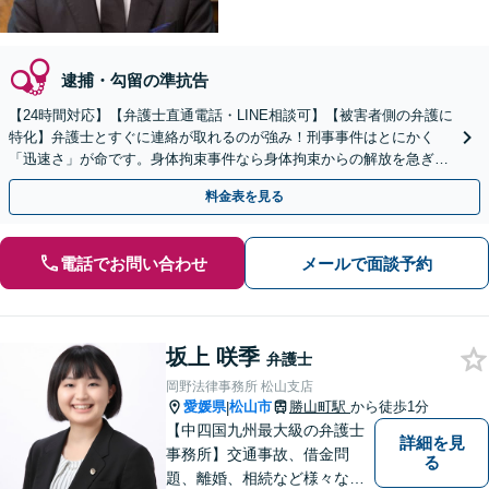
逮捕・勾留の準抗告
【24時間対応】【弁護士直通電話・LINE相談可】【被害者側の弁護に
特化】弁護士とすぐに連絡が取れるのが強み！刑事事件はとにかく
「迅速さ」が命です。身体拘束事件なら身体拘束からの解放を急ぎま
す。示談交渉はお任せください。
料金表を見る
電話でお問い合わせ
メールで面談予約
坂上 咲季
弁護士
岡野法律事務所 松山支店
愛媛県
松山市
勝山町駅
から徒歩1分
|
【中四国九州最大級の弁護士
詳細を見
事務所】交通事故、借金問
る
題、離婚、相続など様々な問