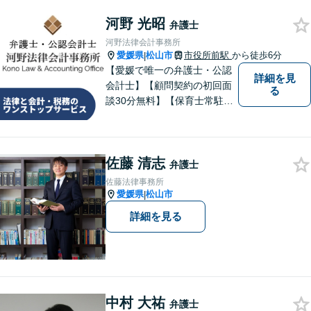
寄り添い納得できる解決を目
河野 光昭
指します【オンライン相談
弁護士
可】【松山市駅徒歩8分】
河野法律会計事務所
愛媛県
松山市
市役所前駅
から徒歩6分
|
【愛媛で唯一の弁護士・公認
詳細を見
会計士】【顧問契約の初回面
る
談30分無料】【保育士常駐】
法律及び会計・税務のワンス
トップサービスを提供しま
す。まずは、お気軽にお問合
佐藤 清志
せください。
弁護士
佐藤法律事務所
愛媛県
松山市
|
詳細を見る
中村 大祐
弁護士