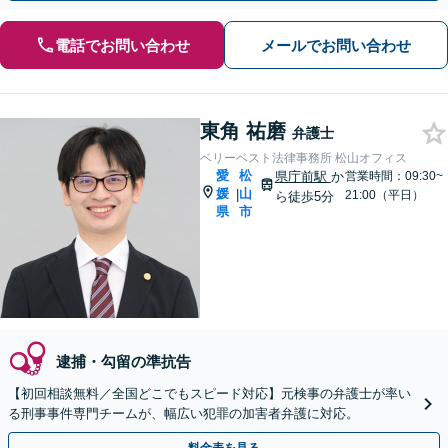
電話でお問い合わせ
メールでお問い合わせ
東角 祐磨
弁護士
ベリーベスト法律事務所 松山オフィス
愛
松
県庁前駅
か
営業時間：09:30~
媛
山
|
21:00（平日）
ら徒歩5分
県
市
逮捕・勾留の準抗告
【初回相談無料／全国どこでもスピード対応】元検事の弁護士が率い
る刑事事件専門チームが、幅広い犯罪の加害者弁護に対応。