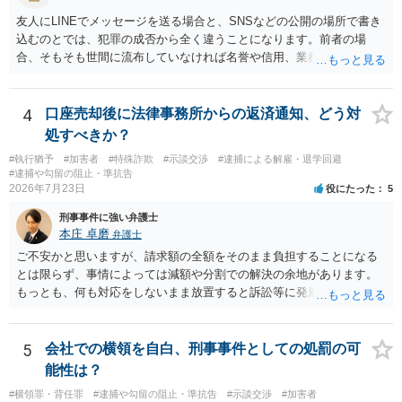
友人にLINEでメッセージを送る場合と、SNSなどの公開の場所で書き
込むのとでは、犯罪の成否から全く違うことになります。前者の場
合、そもそも世間に流布していなければ名誉や信用、業務にかかる犯
罪は成立しないことになります。
4
口座売却後に法律事務所からの返済通知、どう対
処すべきか？
#執行猶予
#加害者
#特殊詐欺
#示談交渉
#逮捕による解雇・退学回避
#逮捕や勾留の阻止・準抗告
2026年7月23日
役にたった
5
刑事事件に強い弁護士
本庄 卓磨
弁護士
ご不安かと思いますが、請求額の全額をそのまま負担することになる
とは限らず、事情によっては減額や分割での解決の余地があります。
もっとも、何も対応をしないまま放置すると訴訟等に発展してしまう
可能性がありますので、お早めに弁護士にご相談されることをおすす
めします。
5
会社での横領を自白、刑事事件としての処罰の可
能性は？
#横領罪・背任罪
#逮捕や勾留の阻止・準抗告
#示談交渉
#加害者