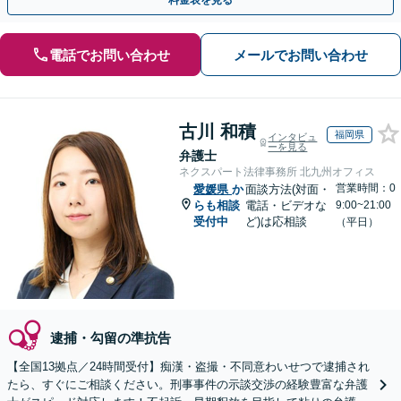
料金表を見る
電話でお問い合わせ
メールでお問い合わせ
古川 和積
福岡県
インタビュ
ーを見る
弁護士
ネクスパート法律事務所 北九州オフィス
営業時間：0
愛媛県
か
面談方法(対面・
らも相談
電話・ビデオな
9:00~21:00
受付中
ど)は応相談
（平日）
逮捕・勾留の準抗告
【全国13拠点／24時間受付】痴漢・盗撮・不同意わいせつで逮捕され
たら、すぐにご相談ください。刑事事件の示談交渉の経験豊富な弁護