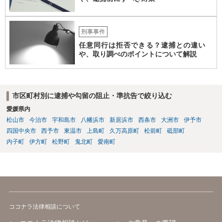
刑事事件
任意同行は拒否できる？逮捕との違い
や、取り調べのポイントについて解説
市区町村別に逮捕や勾留の阻止・準抗告で絞り込む
愛媛県内
松山市
今治市
宇和島市
八幡浜市
新居浜市
西条市
大洲市
伊予市
四国中央市
西予市
東温市
上島町
久万高原町
松前町
砥部町
内子町
伊方町
松野町
鬼北町
愛南町
ココナラ法律相談について