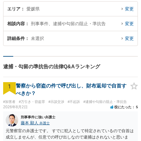
エリア
愛媛県
変更
相談内容
刑事事件、逮捕や勾留の阻止・準抗告
変更
詳細条件
未選択
変更
逮捕・勾留の準抗告の法律Q&Aランキング
1
警察から窃盗の件で呼び出し、財布返却で自首す
べきか？
#加害者
#万引き・窃盗罪
#示談交渉
#不起訴
#逮捕や勾留の阻止・準抗告
2026年8月2日
役にたった
5
刑事事件に強い弁護士
藤本 顯人
弁護士
元警察官の弁護士です。 すでに犯人として特定されているので自首は
成立しませんが、任意での呼び出しなので逮捕はされないと思いま