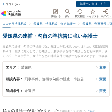
弁護士の方はこちら
ココナラへ
投稿する
探す
閲覧履歴
マイリスト
ログイン
ココナラ法律相談
愛媛県で法律相談できる弁護士
愛媛県で刑事事件に
愛媛県の逮捕・勾留の準抗告に強い弁護士
愛媛県で逮捕・勾留の準抗告に強い弁護士が11名見つかりました。初回面談無
料や休日面談に対応している弁護士、解決事例を持つ弁護士なども掲載中。さ
らに松山市や伊予市、今治市などの地域条件で弁護士を絞り込めます。刑事事
件に関係する加害者側や少年事件、再犯・前科あり等の細かな分野での絞り込
み検索もでき便利です。特に弁護士法人龍鳳法律事務所の石山 龍鳳弁護士やき
エリア
愛媛県
変更
ぼう綜合法律事務所の兵頭 俊輔弁護士、nac刑事法律事務所の中村 元起弁護士
のプロフィール情報や弁護士費用、強みなどが注目されています。『愛媛県で
相談内容
刑事事件、逮捕や勾留の阻止・準抗告
変更
土日や夜間に発生した逮捕・勾留の準抗告のトラブルを今すぐに弁護士に相談
したい』『逮捕・勾留の準抗告のトラブル解決の実績豊富な近くの弁護士を検
索したい』『初回相談無料で逮捕・勾留の準抗告を法律相談できる愛媛県内の
詳細条件
未選択
変更
弁護士に相談予約したい』などでお困りの相談者さんにおすすめです。
11
人の弁護士が見つかりました
(検索結果について詳しくは
こちら
)