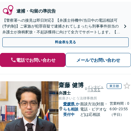
逮捕・勾留の準抗告
【警察署への接見は即日対応】【弁護士待機中/当日中の電話相談可
(予約制)】ご家族が犯罪容疑で逮捕されてしまったら刑事事件担当の
弁護士が身柄釈放・不起訴獲得に向けて全力でサポートします。【毎
月100名以上の相談実績】【全国対応】
料金表を見る
電話でお問い合わせ
メールでお問い合わせ
齋藤 健博
東京都
インタビュ
ーを見る
弁護士
銀座さいとう法律事務所
営業時間：0
愛媛県
か
面談方法(対面・
らも相談
電話・ビデオな
6:00~23:55
受付中
ど)は応相談
（平日）