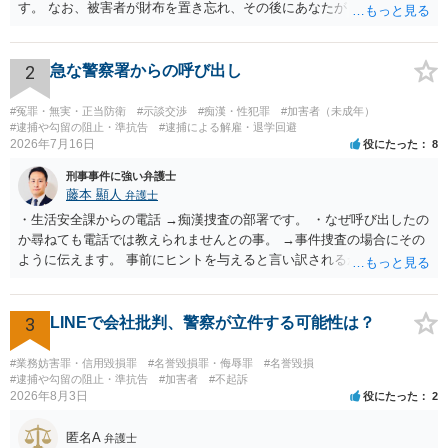
す。 なお、被害者が財布を置き忘れ、その後にあなたがトイレに入
り、再び被害者がトイレに戻ったら財布が無かったような事情がある
と言い逃れはかなり厳しいものと思います。
2
急な警察署からの呼び出し
#冤罪・無実・正当防衛
#示談交渉
#痴漢・性犯罪
#加害者（未成年）
#逮捕や勾留の阻止・準抗告
#逮捕による解雇・退学回避
2026年7月16日
役にたった
8
刑事事件に強い弁護士
藤本 顯人
弁護士
・生活安全課からの電話 →痴漢捜査の部署です。 ・なぜ呼び出したの
か尋ねても電話では教えられませんとの事。 →事件捜査の場合にその
ように伝えます。 事前にヒントを与えると言い訳されるからです。 ・
満員電車の中でかなり女性と密着してしまった可能性があるとの心当
たり →やはり痴漢として疑われているのでは。 そもそも痴漢をやって
ないのであれば、何も疑われる筋合いは無いわけですし狼狽える必要
3
LINEで会社批判、警察が立件する可能性は？
はないですね。
#業務妨害罪・信用毀損罪
#名誉毀損罪・侮辱罪
#名誉毀損
#逮捕や勾留の阻止・準抗告
#加害者
#不起訴
2026年8月3日
役にたった
2
匿名A
弁護士