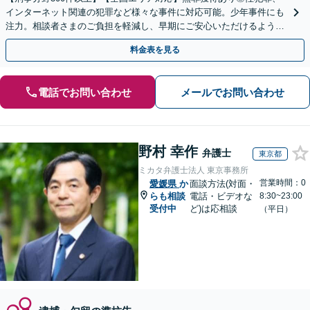
インターネット関連の犯罪など様々な事件に対応可能。少年事件にも
注力。相談者さまのご負担を軽減し、早期にご安心いただけるよう尽
力します【遠方のご依頼可】【裁判員裁判の経験あり】
料金表を見る
電話でお問い合わせ
メールでお問い合わせ
野村 幸作
弁護士
東京都
ミカタ弁護士法人 東京事務所
営業時間：0
愛媛県
か
面談方法(対面・
らも相談
電話・ビデオな
8:30~23:00
受付中
ど)は応相談
（平日）