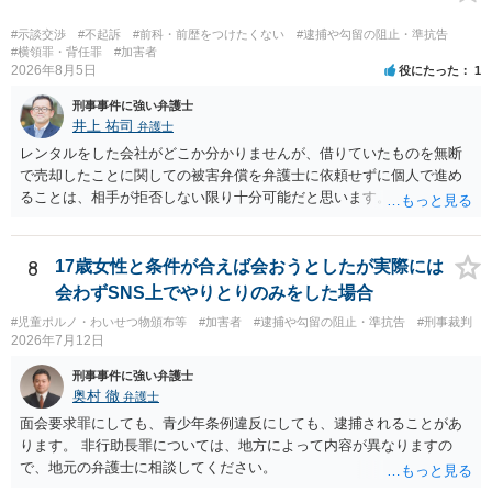
#示談交渉
#不起訴
#前科・前歴をつけたくない
#逮捕や勾留の阻止・準抗告
#横領罪・背任罪
#加害者
2026年8月5日
役にたった
1
刑事事件に強い弁護士
井上 祐司
弁護士
レンタルをした会社がどこか分かりませんが、借りていたものを無断
で売却したことに関しての被害弁償を弁護士に依頼せずに個人で進め
ることは、相手が拒否しない限り十分可能だと思います。 見積を出し
てもらって、それが妥当か（正規品の市場価格と大きく齟齬がない
か）、弁護士に法律相談において助言をもらえば足りるでしょう。
8
17歳女性と条件が合えば会おうとしたが実際には
会わずSNS上でやりとりのみをした場合
#児童ポルノ・わいせつ物頒布等
#加害者
#逮捕や勾留の阻止・準抗告
#刑事裁判
2026年7月12日
刑事事件に強い弁護士
奥村 徹
弁護士
面会要求罪にしても、青少年条例違反にしても、逮捕されることがあ
ります。 非行助長罪については、地方によって内容が異なりますの
で、地元の弁護士に相談してください。