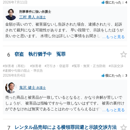
2026年7月11日
役にたった
4
刑事事件に強い弁護士
三村 勇人
弁護士
金額が高いので、被害届ないし告訴された場合、逮捕されたり、起訴
されて裁判になる可能性があります。 早い段階で、示談をしたほうが
良いかと思います。 水増し分は詳しいご事情をお聞きしなければお答
えできません。
6
窃盗 執行猶予中 冤罪
#加害者（再犯）
#加害者
#万引き・窃盗罪
#冤罪・無実・正当防衛
#示談交渉
#逮捕や勾留の阻止・準抗告
2026年8月4日
役にたった
3
鬼沢 健士
弁護士
売った商品と被害品が一致しているとなると、かなり弁解が苦しいで
しょうが、 被害品は指輪ですから一致しないはずです。 被害の裏付け
ができなければ無実であることはわかってもらえるはずです。
7
レンタル品売却による横領罪回避と示談交渉方法