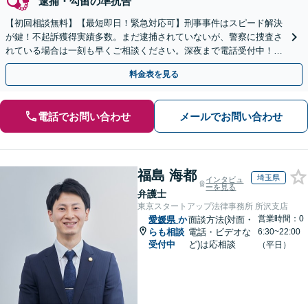
逮捕・勾留の準抗告
【初回相談無料】【最短即日！緊急対応可】刑事事件はスピード解決
が鍵！不起訴獲得実績多数。まだ逮捕されていないが、警察に捜査さ
れている場合は一刻も早くご相談ください。深夜まで電話受付中！痴
漢／盗撮／のぞき／その他性犯罪など
料金表を見る
電話でお問い合わせ
メールでお問い合わせ
福島 海都
埼玉県
インタビュ
ーを見る
弁護士
東京スタートアップ法律事務所 所沢支店
営業時間：0
愛媛県
か
面談方法(対面・
らも相談
電話・ビデオな
6:30~22:00
受付中
ど)は応相談
（平日）