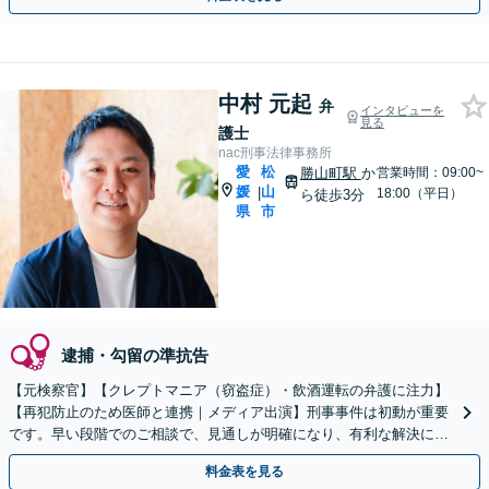
中村 元起
弁
インタビューを
見る
護士
nac刑事法律事務所
愛
松
勝山町駅
か
営業時間：09:00~
媛
山
|
18:00（平日）
ら徒歩3分
県
市
逮捕・勾留の準抗告
【元検察官】【クレプトマニア（窃盗症）・飲酒運転の弁護に注力】
【再犯防止のため医師と連携｜メディア出演】刑事事件は初動が重要
です。早い段階でのご相談で、見通しが明確になり、有利な解決に繋
がる可能性あり。一人で抱え込まずまずはご相談ください
料金表を見る