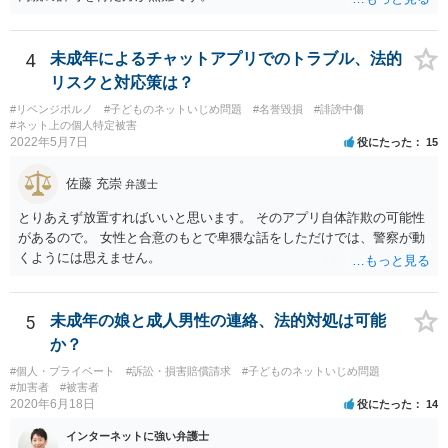
4
未成年によるチャットアプリでのトラブル、法的
リスクと対応策は？
#リベンジポルノ
#子どものネットいじめ問題
#名誉毀損
#誹謗中傷
#ネット上の個人特定被害
2022年5月7日
役にたった
15
佐藤 充崇
弁護士
とりあえず放置すればいいと思います。 そのアプリ自体詐欺の可能性
があるので。 女性と合意のもとで卑猥な話をしただけでは、警察が動
くようには思えません。
5
未成年の娘と成人男性の連絡、法的対処は可能
か？
#個人・プライベート
#訴訟・損害賠償請求
#子どものネットいじめ問題
#加害者
#被害者
2020年6月18日
役にたった
14
インターネットに強い弁護士