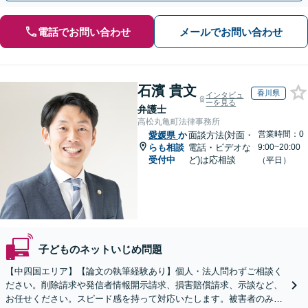
電話でお問い合わせ
メールでお問い合わせ
石濱 貴文
香川県
インタビュ
ーを見る
弁護士
高松丸亀町法律事務所
営業時間：0
愛媛県
か
面談方法(対面・
らも相談
電話・ビデオな
9:00~20:00
受付中
ど)は応相談
（平日）
子どものネットいじめ問題
【中四国エリア】【論文の執筆経験あり】個人・法人問わずご相談く
ださい。削除請求や発信者情報開示請求、損害賠償請求、示談など、
お任せください。スピード感を持って対応いたします。被害者のみな