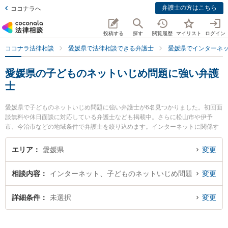
弁護士の方はこちら
ココナラへ
投稿する
探す
閲覧履歴
マイリスト
ログイン
ココナラ法律相談
愛媛県で法律相談できる弁護士
愛媛県でインターネ
愛媛県の子どものネットいじめ問題に強い弁護
士
愛媛県で子どものネットいじめ問題に強い弁護士が6名見つかりました。初回面
談無料や休日面談に対応している弁護士なども掲載中。さらに松山市や伊予
市、今治市などの地域条件で弁護士を絞り込めます。インターネットに関係す
る誹謗中傷や名誉毀損、個人特定等の細かな分野での絞り込み検索もでき便利
です。特に弁護士法人龍鳳法律事務所の石山 龍鳳弁護士や愛媛まこと法律事務
エリア
愛媛県
変更
所の横川 主磨弁護士、なかむら法律事務所の中村 大祐弁護士のプロフィール情
報や弁護士費用、強みなどが注目されています。『愛媛県で土日や夜間に発生
相談内容
インターネット、子どものネットいじめ問題
変更
した子どものネットいじめ問題のトラブルを今すぐに弁護士に相談したい』
『子どものネットいじめ問題のトラブル解決の実績豊富な近くの弁護士を検索
したい』『初回相談無料で子どものネットいじめ問題を法律相談できる愛媛県
詳細条件
未選択
変更
内の弁護士に相談予約したい』などでお困りの相談者さんにおすすめです。