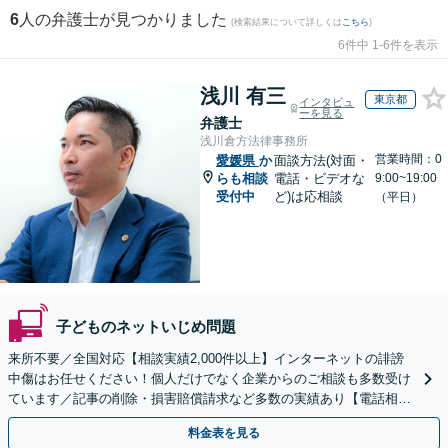
6
人の弁護士が見つかりました
(検索結果について詳しくは
こちら
)
6件中 1-6件を表示
浅川 有三
東京都
インタビュ
ーを見る
弁護士
浅川倉方法律事務所
営業時間：0
愛媛県
か
面談方法(対面・
らも相談
電話・ビデオな
9:00~19:00
受付中
ど)は応相談
（平日）
子どものネットいじめ問題
来所不要／全国対応【相談実績2,000件以上】インターネットの誹謗
中傷はお任せください！個人だけでなく企業からのご相談も多数受け
ています／記事の削除・損害賠償請求など多数の実績あり【電話相談
可】【初回相談無料】【夜間休日面談可】
料金表を見る