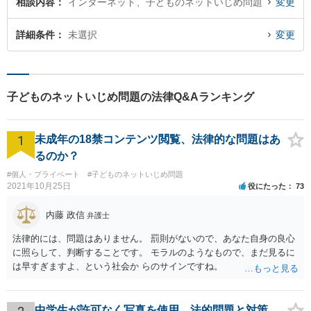
相談内容
インターネット、子どものネットいじめ問題
変更
詳細条件
未選択
変更
子どものネットいじめ問題の法律Q&Aランキング
1
未成年の18禁コンテンツ閲覧、法律的な問題はあ
るのか？
#個人・プライベート
#子どものネットいじめ問題
2021年10月25日
役にたった
73
内藤 政信
弁護士
法律的には、問題はありません。 罰則がないので、あなた自身の良心
に照らして、判断することです。 モラルのようなもので、まだ見るに
は早すぎますよ、という社会か らのサインですね。
中学生が許可なく写真を使用、法的問題と対策