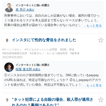
公然性という要件を欠き、名誉毀損とならないでしょう。また、「私
インターネットに強い弁護士
の親が浮気してるって聞いた」「間違った」というメールが送信され
泉 亮介
弁護士
た状況は、プライバシー権侵害とはならないでしょう。
刑事事件においては、自白のみしか証拠がない場合、裁判の場でひっ
くり返されるリスクを考え起訴まで至らないケースが多いでしょう。
民事の場合は相手が認めている場合争いがないものとして請求が認め
られる可能性はありますが、上記のリスクは同様にあるかと思われま
す。
8
インスタにて性的な脅迫をされました
#リベンジポルノ
#子どものネットいじめ問題
#恐喝・脅迫
#発信者情報開示請求
#児童ポルノ・わいせつ物頒布等
#被害者
2022年9月28日
インターネットに強い弁護士
稲葉 進太郎
弁護士
①インスタのログ保存期間が過ぎていても、DMに残っているpaypay
のURLを辿れば、特定は可能なのでしょうか？ ②もしpaypayのアカウ
ントを彼が消していた場合、特定は不可能なんでしょうか？ →少なく
とも弁護士には困難でしょう。警察等、捜査機関に対し、恐喝事件と
して被害申述し、捜査してもらうことができれば、特定してもらえる
可能性はあるでしょう。もっとも、相談者様がDMのやり取りについて
9
"ネット犯罪による自殺の場合、殺人罪が適用さ
保存していなければ、捜査の取っ掛かりがなく、捜査してもらえない
れるのか？事例はあるか？"