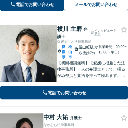
電話でお問い合わせ
メールでお問い合わせ
事件】刑事事件は１分１秒が勝負で
す。迅速に対応します。
横川 主磨
弁
インタビューを
見る
護士
愛媛まこと法律事務所
愛
松
勝山町駅
か
営業時間：09:00~
媛
山
|
18:00（平日）
ら徒歩2分
県
市
【初回相談無料】【愛媛に根差した法
律事務所】一人の弁護士として、揺る
がぬ視点と覚悟を持って臨みます。依
頼者様のお気持ちに寄り添い、目の前
の問題だけでなく、その先の暮らしも
電話でお問い合わせ
見据えて、一人ひとりに合った解決を
目指します。【勝山町駅2分】
中村 大祐
弁護士
なかむら法律事務所