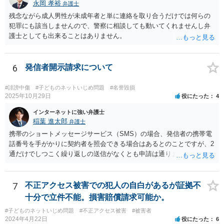
永岡 孝裕
弁護士
残念ながら成人男性が未成年者と単に連絡を取り合うだけでは何らの
犯罪にも該当しませんので、警察に相談しても動いてくれませんし弁
護士としても出来ることはありません。
6
発信者開示請求について
#誹謗中傷
#子どものネットいじめ問題
#名誉毀損
2025年10月29日
役にたった
4
インターネットに強い弁護士
稲葉 進太郎
弁護士
携帯のショートメッセージサービス（SMS）の場合、発信者の携帯電
話番号を手がかりに契約者を照会できる場合はあるとのことですが、2
通だけでしつこく繰り返しの送信がなくとも申請は通りますか？ →内
容によっては、弁護士会照会により、相手方を特定できる可能性があ
るでしょう。 また内容が過激でなくても、弁護士さんに依頼できます
か？ →過激かどうかではなく、権利侵害がある場合、弁護士が依頼に
7
不正アクセス被害での犯人の自白があるが証拠不
応じるでしょう。個々の弁護士が具体的内容を伺って決めることとな
十分で立件不能。損害賠償請求可能か。
ります。 私の親が浮気してるって聞いたというメールがきて、そのあ
#子どものネットいじめ問題
#不正アクセス被害
#被害者
とに間違ったという内容です。 これは名誉毀損やプライバシーに触り
2024年4月22日
役にたった
6
ますかか？ →まず、１対１でSMSが送信されたという状況であれば、