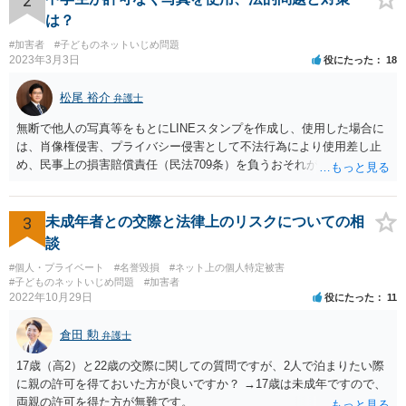
2
は？
#加害者
#子どものネットいじめ問題
2023年3月3日
役にたった
18
松尾 裕介
弁護士
無断で他人の写真等をもとにLINEスタンプを作成し、使用した場合に
は、肖像権侵害、プライバシー侵害として不法行為により使用差し止
め、民事上の損害賠償責任（民法709条）を負うおそれがあります。
また、LINEスタンプの内容や使用方法によっては、名誉毀損罪、侮
辱罪などの刑事責任を追及されるおそれもあると考えられます。
3
未成年者との交際と法律上のリスクについての相
談
#個人・プライベート
#名誉毀損
#ネット上の個人特定被害
#子どものネットいじめ問題
#加害者
2022年10月29日
役にたった
11
倉田 勲
弁護士
17歳（高2）と22歳の交際に関しての質問ですが、2人で泊まりたい際
に親の許可を得ておいた方が良いですか？ →17歳は未成年ですので、
両親の許可を得た方が無難です。