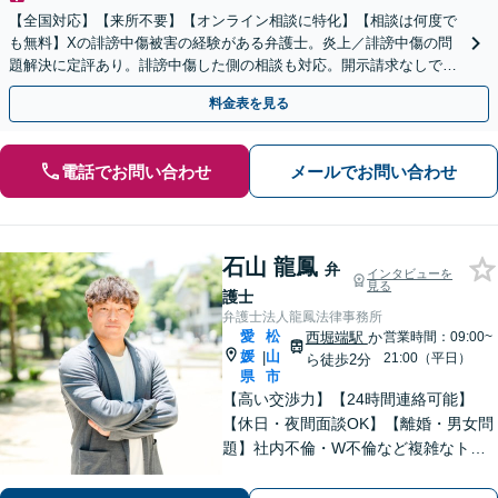
【全国対応】【来所不要】【オンライン相談に特化】【相談は何度で
も無料】Xの誹謗中傷被害の経験がある弁護士。炎上／誹謗中傷の問
題解決に定評あり。誹謗中傷した側の相談も対応。開示請求なしで本
人の特定ができる場合もあり。
料金表を見る
電話でお問い合わせ
メールでお問い合わせ
石山 龍鳳
弁
インタビューを
見る
護士
弁護士法人龍鳳法律事務所
愛
松
西堀端駅
か
営業時間：09:00~
媛
山
|
21:00（平日）
ら徒歩2分
県
市
【高い交渉力】【24時間連絡可能】
【休日・夜間面談OK】【離婚・男女問
題】社内不倫・W不倫など複雑なトラ
ブルもお任せ。【労働問題】残業代請
求や退職代行もお受けします。【刑事