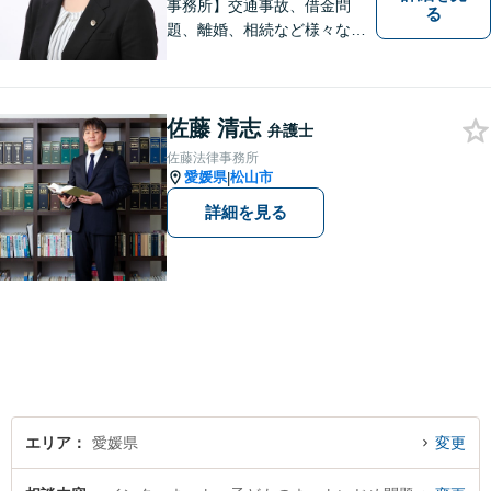
事務所】交通事故、借金問
る
題、離婚、相続など様々な問
題について、「何度でも無
料」の相談を行っています！
まずはお気軽にご相談くださ
佐藤 清志
い！
弁護士
佐藤法律事務所
愛媛県
松山市
|
詳細を見る
エリア
愛媛県
変更