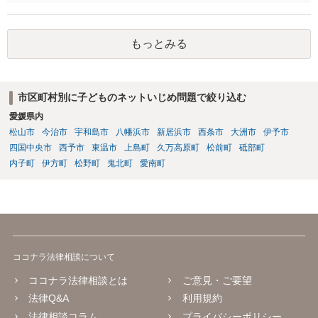
のか、それとも質問者様の自主退学という形をとっているのか、元い
た学校は公立か私立か、など詳細がわからなければ何とも言えませ
ん。 また、ここに書かれている事情だけでは詳細を把握するにも限界
もっとみる
がありますし、被害者側がどのような主張を警察にされているのかも
わかりませんので、何ともいえません。 事態がそこまで深刻化してい
るというのであれば、速やかに弁護士に正式にご依頼いただくべきで
ある旨、保護者の方にお伝えするのがよいかと思います。。
市区町村別に子どものネットいじめ問題で絞り込む
愛媛県内
松山市
今治市
宇和島市
八幡浜市
新居浜市
西条市
大洲市
伊予市
四国中央市
西予市
東温市
上島町
久万高原町
松前町
砥部町
内子町
伊方町
松野町
鬼北町
愛南町
ココナラ法律相談について
ココナラ法律相談とは
ご意見・ご要望
法律Q&A
利用規約
法律相談コラム
プライバシーポリシー