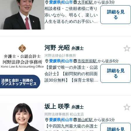
愛媛県
松山市
大手町駅
から徒歩3分
|
相談者様・ご依頼者様に寄り
詳細を見
添いながら、明るく、楽しい
る
人生を送るためのお手伝いを
したいと思います。お気軽に
ご相談ください。
河野 光昭
弁護士
河野法律会計事務所
愛媛県
松山市
市役所前駅
から徒歩6分
|
【愛媛で唯一の弁護士・公認
詳細を見
会計士】【顧問契約の初回面
る
談30分無料】【保育士常駐】
法律及び会計・税務のワンス
トップサービスを提供しま
す。まずは、お気軽にお問合
坂上 咲季
せください。
弁護士
岡野法律事務所 松山支店
愛媛県
松山市
勝山町駅
から徒歩1分
|
【中四国九州最大級の弁護士
詳細を見