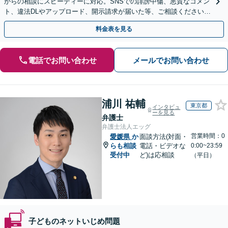
からの相談にスピーディーに対応。SNSでの誹謗中傷、悪質なコメン
ト、違法DLやアップロード、開示請求が届いた等、ご相談ください
【WEB面談OK&解決実績豊富】【千葉中央駅4分】
料金表を見る
電話でお問い合わせ
メールでお問い合わせ
浦川 祐輔
東京都
インタビュ
ーを見る
弁護士
弁護士法人エッグ
営業時間：0
愛媛県
か
面談方法(対面・
らも相談
電話・ビデオな
0:00~23:59
受付中
ど)は応相談
（平日）
子どものネットいじめ問題