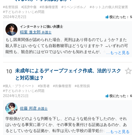
可能性があるでしょう。
#名誉毀損
#誹謗中傷
#肖像権侵害
#リベンジポルノ
#ネット上の個人特定被害
#子どものネットいじめ問題
2024年2月2日
役にたった
5
インターネットに強い弁護士
稲葉 進太郎
弁護士
もし因果関係が認められた場合、死刑はあり得るのでしょうか？また
殺人罪とはいかなくても自殺教唆罪はどうなりますか？ →いずれの可
能性も、観念的にはゼロではないのかも知れませんが、そもそもネッ
ト上で書き込むことが人を死に至らしめる危険があるかという実行行
為性の問題、そしてそれを認識していたかという故意の問題もあり、
現実的に殺人とされる可能性はほぼ考えられないように思います。自
10
未成年によるディープフェイク作成、法的リスク
殺教唆もあり得なくはないですが、直接的かつ執拗な態様でないと、
と対応策は？
やはり実行行為性とか因果関係とかが認められづらいように思いま
#個人・プライベート
#加害者
#肖像権侵害
#名誉毀損
す。
#子どものネットいじめ問題
2024年1月21日
役にたった
6
佐藤 邦彦
弁護士
学校側がどのような判断を下し、どのような処分を下したのか、それ
はいかなる事実に基づくか、その事実を裏付ける証拠はあるのか、あ
るとしていかなる証拠か、転学は元いた学校の退学処分によるものな