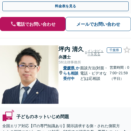
らず加害者のご相談も可能です【夜間・休日面談可】
料金表を見る
電話でお問い合わせ
メールでお問い合わせ
坪内 清久
千葉県
インタビュ
ーを見る
弁護士
Sfil法律事務所
営業時間：0
愛媛県
か
面談方法(対面・
らも相談
電話・ビデオな
7:00~21:59
受付中
ど)は応相談
（平日）
子どものネットいじめ問題
全国エリア対応【ITの専門知識あり】開示請求する側・された側双方