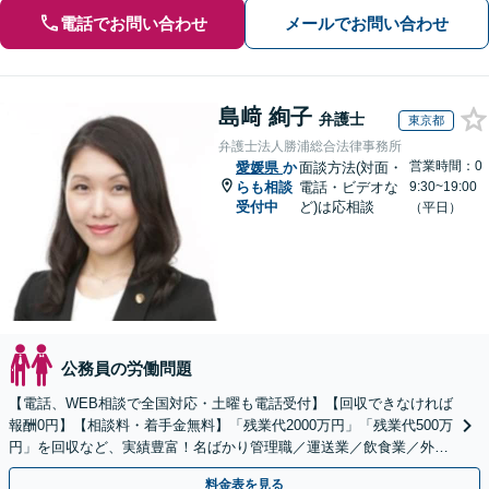
電話でお問い合わせ
メールでお問い合わせ
島﨑 絢子
弁護士
東京都
弁護士法人勝浦総合法律事務所
営業時間：0
愛媛県
か
面談方法(対面・
らも相談
電話・ビデオな
9:30~19:00
受付中
ど)は応相談
（平日）
公務員の労働問題
【電話、WEB相談で全国対応・土曜も電話受付】【回収できなければ
報酬0円】【相談料・着手金無料】「残業代2000万円」「残業代500万
円」を回収など、実績豊富！名ばかり管理職／運送業／飲食業／外資
系など妥協せずに交渉！他で断られた方も対応。
料金表を見る