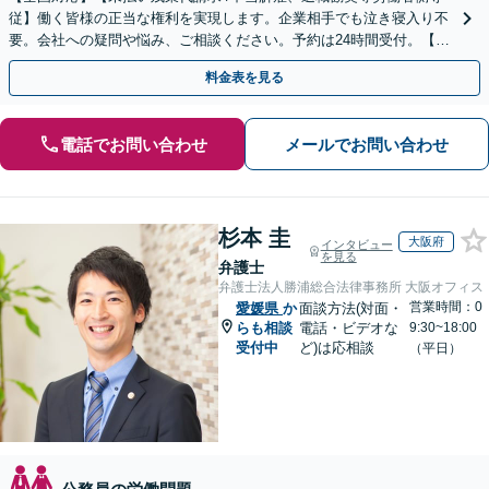
従】働く皆様の正当な権利を実現します。企業相手でも泣き寝入り不
要。会社への疑問や悩み、ご相談ください。予約は24時間受付。【初
回面談無料】【夜間・休日対応可】
料金表を見る
電話でお問い合わせ
メールでお問い合わせ
杉本 圭
大阪府
インタビュー
を見る
弁護士
弁護士法人勝浦総合法律事務所 大阪オフィス
営業時間：0
愛媛県
か
面談方法(対面・
らも相談
電話・ビデオな
9:30~18:00
受付中
ど)は応相談
（平日）