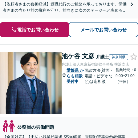
【依頼者さまの負担軽減】退職代行のご相談を承っております。労働
者さまの当たり前の権利を守り、前向きに次のステージへと歩めるよ
う全力でサポートいたします。
電話でお問い合わせ
メールでお問い合わせ
池ケ谷 文彦
弁護士
神奈川県
弁護士法人東京新宿法律事務所 横浜支店
営業時間：0
愛媛県
か
面談方法(対面・
らも相談
電話・ビデオな
9:00~21:00
受付中
ど)は応相談
（平日）
公務員の労働問題
【全国対応】【未払い残業代請求 /不当解雇、退職勧奨等労働者側専