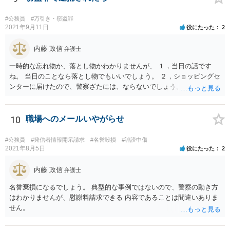
#公務員
#万引き・窃盗罪
2021年9月11日
役にたった
2
内藤 政信
弁護士
一時的な忘れ物か、落とし物かわかりませんが、 １，当日の話です
ね。 当日のことなら落とし物でもいいでしょう。 ２，ショッピングセ
ンターに届けたので、警察ざたには、ならないでしょう。 職場に知ら
れることはありません。
10
職場へのメールいやがらせ
#公務員
#発信者情報開示請求
#名誉毀損
#誹謗中傷
2021年8月5日
役にたった
2
内藤 政信
弁護士
名誉棄損になるでしょう。 典型的な事例ではないので、警察の動き方
はわかりませんが、慰謝料請求できる 内容であることは間違いありま
せん。