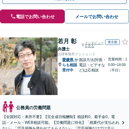
電話でお問い合わせ
メールでお問い合わせ
若月 彰
東京都
インタビュー
を見る
弁護士
法律事務所クレシェンド
営業時間：1
愛媛県
か
面談方法(対面・
らも相談
電話・ビデオな
0:00~18:00
受付中
ど)は応相談
（平日）
公務員の労働問題
【全国対応・来所不要】【完全成功報酬制】相談料0、着手金0。電
話・メール・WEB相談可能。【労働問題に特化】「残業代が支払われ
ない」「労災保険を使わせてもらえない」「労災保険だけでは足りな