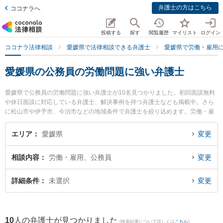
弁護士の方はこちら
ココナラへ
投稿する
探す
閲覧履歴
マイリスト
ログイン
ココナラ法律相談
愛媛県で法律相談できる弁護士
愛媛県で労働・雇用
愛媛県の公務員の労働問題に強い弁護士
愛媛県で公務員の労働問題に強い弁護士が10名見つかりました。初回面談無料
や休日面談に対応している弁護士、解決事例を持つ弁護士なども掲載中。さら
に松山市や伊予市、今治市などの地域条件で弁護士を絞り込めます。労働・雇
用に関係する不当解雇や退職勧奨、内定取消等の細かな分野での絞り込み検索
もでき便利です。特に弁護士法人龍鳳法律事務所の石山 龍鳳弁護士やふじわら
エリア
愛媛県
変更
法律事務所の藤原 諭弁護士、きぼう綜合法律事務所の兵頭 俊輔弁護士のプロフ
ィール情報や弁護士費用、強みなどが注目されています。『愛媛県で土日や夜
相談内容
労働・雇用、公務員
変更
間に発生した公務員の労働問題のトラブルを今すぐに弁護士に相談したい』
『公務員の労働問題のトラブル解決の実績豊富な近くの弁護士を検索したい』
『初回相談無料で公務員の労働問題を法律相談できる愛媛県内の弁護士に相談
詳細条件
未選択
変更
予約したい』などでお困りの相談者さんにおすすめです。
10
人の弁護士が見つかりました
(検索結果について詳しくは
こちら
)