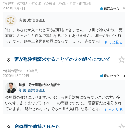
#被害者
#万引き・窃盗罪
#公務員
#冤罪・無実・正当防衛
2023年3月2日
役にたった
5
内藤 政信
弁護士
逆に、あなたが入ったと言う証明もできません。 水掛け論ですね。 更
衣室に入ったこと自体で罪になることもありません。 相手がわざと行
ったなら、刑事上名誉棄損罪になるでしょう。 過失でも民事では、慰
謝料請求が可能でしょう。
8
妻が慰謝料請求することでの夫の処分について
#離婚の慰謝料
#公務員
2020年12月10日
役にたった
1
離婚・男女問題に強い弁護士
加藤 寛崇
弁護士
公務員の種類によりますが、むしろ処分対象にならないことの方が多
いです。あくまでプライベートの問題ですので。 警察官だと処分され
ています。 処分されないまでも出世の妨げになることはあります。 不
倫相手に慰謝料請求することがきっかけで職場に知られて処分につな
がることもあり得るとは言えます。
9
窃盗罪で逮捕されたら