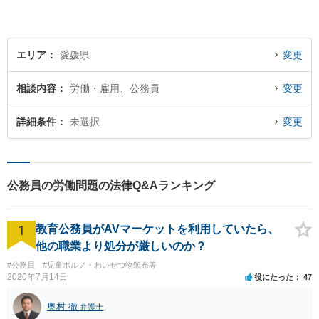
エリア
愛媛県
変更
相談内容
労働・雇用、公務員
変更
詳細条件
未選択
変更
公務員の労働問題の法律Q&Aランキング
1
教育公務員がAVマーケットを利用していたら、
他の職業より処分が厳しいのか？
#公務員
#児童ポルノ・わいせつ物頒布等
2020年7月14日
役にたった
47
奥村 徹
弁護士