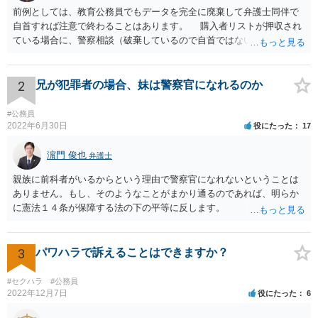
前例としては、教育公務員でもデータを完全に廃棄して弁護士同伴で
自首すれば注意で終わることはあります。 購入者リストが押収され
ている場合に、警察相談（破棄しているので自首ではない）でやぶ蛇
になることはありません。
2
兄が犯罪者の場合、妹は警察官になれるのか
#公務員
2022年6月30日
役にたった
17
濵門 俊也
弁護士
親族に前科者がいるからという理由で警察官になれないということは
ありません。もし、そのようなことがまかり通るのであれば、明らか
に憲法１４条が保障する法の下の平等に反します。
3
パワハラで訴えることはできますか？
#セクハラ
#公務員
2022年12月7日
役にたった
6