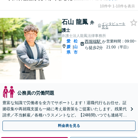
10件中 1-10件を表示
石山 龍鳳
弁
インタビューを
見る
護士
弁護士法人龍鳳法律事務所
愛
松
西堀端駅
か
営業時間：09:00~
媛
山
|
21:00（平日）
ら徒歩2分
県
市
公務員の労働問題
豊富な知識で労働者を全力でサポートします！退職代行もお任せ。証
拠収集や再就職支援も一緒に考え最善策をご提案いたします。残業代
請求／不当解雇／各種ハラスメントなど。【24時間いつでも連絡可】
【完全個室対応】【子連れ相談可】
料金表を見る