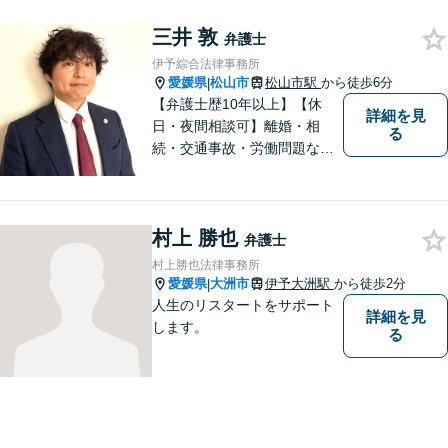
まずはお気軽にご相談くださ
三井 敦
い！
弁護士
伊予綜合法律事務所
愛媛県
松山市
松山市駅
から徒歩6分
|
【弁護士歴10年以上】【休
詳細を見
日・夜間相談可】離婚・相
る
続・交通事故・労働問題など
幅広く対応。丁寧な対話と確
かな専門性で、一人ひとりに
寄り添い納得できる解決を目
村上 勝也
指します【オンライン相談
弁護士
可】【松山市駅徒歩8分】
村上勝也法律事務所
愛媛県
大洲市
伊予大洲駅
から徒歩2分
|
人生のリスタートをサポート
詳細を見
します。
る