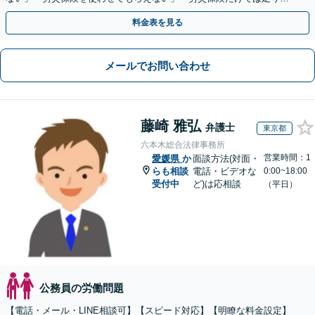
い。損害賠償請求したい」など労働問題はお任せを。
料金表を見る
メールでお問い合わせ
藤崎 雅弘
弁護士
東京都
六本木総合法律事務所
営業時間：1
愛媛県
か
面談方法(対面・
らも相談
電話・ビデオな
0:00~18:00
受付中
ど)は応相談
（平日）
公務員の労働問題
【電話・メール・LINE相談可】【スピード対応】【明瞭な料金設定】