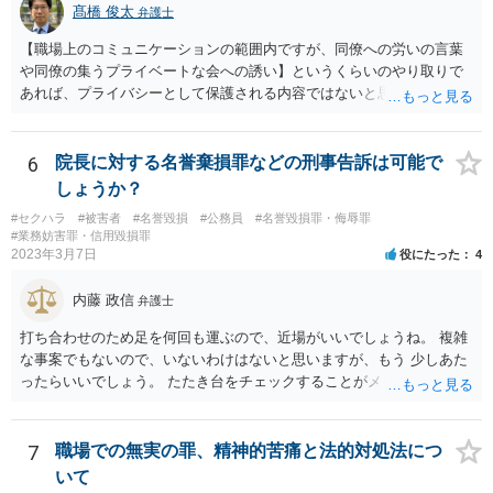
髙橋 俊太
弁護士
【職場上のコミュニケーションの範囲内ですが、同僚への労いの言葉
や同僚の集うプライベートな会への誘い】というくらいのやり取りで
あれば、プライバシーとして保護される内容ではないと思います。 一
方、「つきまとい」と評価される行為だとも思えないので、相手が単
に過剰反応しているだけであるような印象も受けます。
6
院長に対する名誉棄損罪などの刑事告訴は可能で
しょうか？
#セクハラ
#被害者
#名誉毀損
#公務員
#名誉毀損罪・侮辱罪
#業務妨害罪・信用毀損罪
2023年3月7日
役にたった
4
内藤 政信
弁護士
打ち合わせのため足を何回も運ぶので、近場がいいでしょうね。 複雑
な事案でもないので、いないわけはないと思いますが、もう 少しあた
ったらいいでしょう。 たたき台をチェックすることがメインなので、
若い弁護士でもい いと思いますよ。
7
職場での無実の罪、精神的苦痛と法的対処法につ
いて