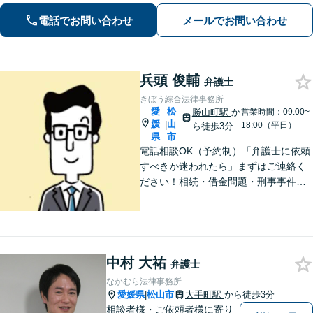
婚協議から調停、裁判まで、あらゆる
電話でお問い合わせ
メールでお問い合わせ
フェーズに対応【市役所前駅6分】
兵頭 俊輔
弁護士
きぼう綜合法律事務所
愛
松
勝山町駅
か
営業時間：09:00~
媛
山
|
18:00（平日）
ら徒歩3分
県
市
電話相談OK（予約制）「弁護士に依頼
すべきか迷われたら」まずはご連絡く
ださい！相続・借金問題・刑事事件・
訴訟事件など実績多数！弁護士保険の
ご利用も可能です。個人・企業のご相
談に対応。お気軽にご連絡ください。
【勝山町駅3分】
中村 大祐
弁護士
なかむら法律事務所
愛媛県
松山市
大手町駅
から徒歩3分
|
相談者様・ご依頼者様に寄り