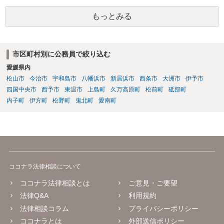
もっとみる
市区町村別に公務員で絞り込む
愛媛県内
松山市
今治市
宇和島市
八幡浜市
新居浜市
西条市
大洲市
伊予市
四国中央市
西予市
東温市
上島町
久万高原町
松前町
砥部町
内子町
伊方町
松野町
鬼北町
愛南町
ココナラ法律相談について
ココナラ法律相談とは
ご意見・ご要望
法律Q&A
利用規約
法律相談コラム
プライバシーポリシー
ココナラとは
外部送信ポリシー