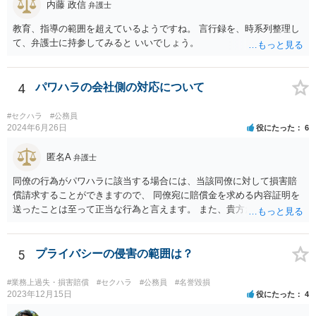
内藤 政信
弁護士
教育、指導の範囲を超えているようですね。 言行録を、時系列整理し
て、弁護士に持参してみると いいでしょう。
4
パワハラの会社側の対応について
#セクハラ
#公務員
2024年6月26日
役にたった
6
匿名A
弁護士
同僚の行為がパワハラに該当する場合には、当該同僚に対して損害賠
償請求することができますので、 同僚宛に賠償金を求める内容証明を
送ったことは至って正当な行為と言えます。 また、貴方だけが異動さ
せられ同僚はお咎め無しとした対応、その後の前所属の上司の対応
等、 会社の対応が不適切であると思われますので、会社に対して賠償
請求することも視野に入ると思われます。 同僚からされた行為やその
5
プライバシーの侵害の範囲は？
後の会社の対応などを時系列などに整理した上、お近くの弁護士にパ
ワハラに該当するか否か、するとした場合実際に損害賠償請求が可能
#業務上過失・損害賠償
#セクハラ
#公務員
#名誉毀損
な事案か否かを相談することをおすすめします。
2023年12月15日
役にたった
4