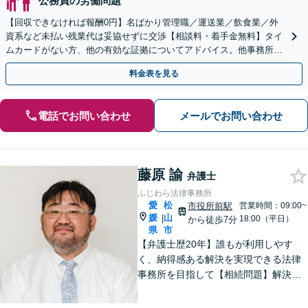
公務員の労働問題
【回収できなければ報酬0円】名ばかり管理職／運送業／飲食業／外
資系など未払い残業代は妥協せずに交渉【相談料・着手金無料】タイ
ムカードがない方、他の有効な証拠についてアドバイス。他事務所で
断られた方もご相談ください。あなたの権利を守ります！
料金表を見る
電話でお問い合わせ
メールでお問い合わせ
藤原 諭
弁護士
ふじわら法律事務所
愛
松
市役所前駅
営業時間：09:00~
媛
山
|
18:00（平日）
から徒歩7分
県
市
【弁護士歴20年】誰もが利用しやす
く、納得感ある解決を実現できる法律
事務所を目指して【相続問題】解決実
績100件以上。経験で培ったノウハウを
もとに最善策をご提案【離婚問題】離