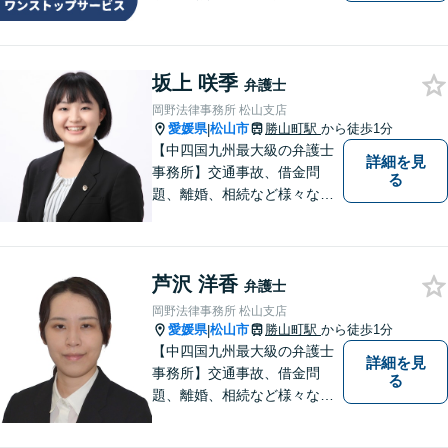
法律及び会計・税務のワンス
トップサービスを提供しま
す。まずは、お気軽にお問合
坂上 咲季
せください。
弁護士
岡野法律事務所 松山支店
愛媛県
松山市
勝山町駅
から徒歩1分
|
【中四国九州最大級の弁護士
詳細を見
事務所】交通事故、借金問
る
題、離婚、相続など様々な問
題について、「何度でも無
料」の相談を行っています！
まずはお気軽にご相談くださ
芦沢 洋香
い！
弁護士
岡野法律事務所 松山支店
愛媛県
松山市
勝山町駅
から徒歩1分
|
【中四国九州最大級の弁護士
詳細を見
事務所】交通事故、借金問
る
題、離婚、相続など様々な問
題について、「何度でも無
料」の相談を行っています！