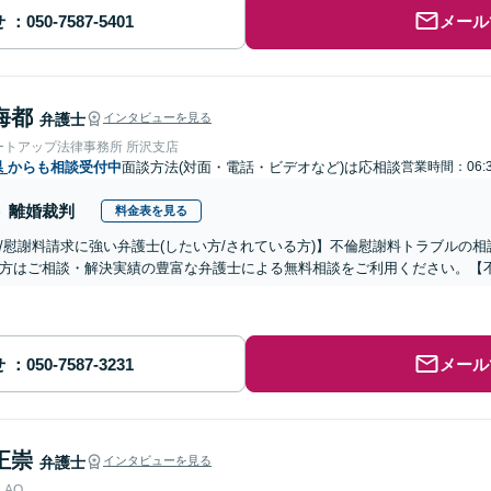
せ
メール
海都
弁護士
インタビューを見る
ートアップ法律事務所 所沢支店
県
からも相談受付中
面談方法(対面・電話・ビデオなど)は応相談
営業時間：06:3
離婚裁判
料金表を見る
/慰謝料請求に強い弁護士(したい方/されている方)】不倫慰謝料トラブルの相
方はご相談・解決実績の豊富な弁護士による無料相談をご利用ください。【
せ
メール
正崇
弁護士
インタビューを見る
AO