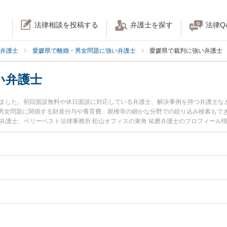
法律相談を投稿する
弁護士を探す
法律Q
弁護士
愛媛県で離婚・男女問題に強い弁護士
愛媛県で裁判に強い弁護士
い弁護士
りました。初回面談無料や休日面談に対応している弁護士、解決事例を持つ弁護士な
男女問題に関係する財産分与や養育費、親権等の細かな分野での絞り込み検索もでき
鳳弁護士、ベリーベスト法律事務所 松山オフィスの東角 祐磨弁護士のプロフィール
のトラブルを今すぐに弁護士に相談したい』『離婚裁判のトラブル解決の実績豊富
相談予約したい』などでお困りの相談者さんにおすすめです。