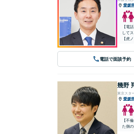
愛媛
【電話
してス
【虎ノ
電話で面談予約
幾野 
東京スタ
愛媛
【不倫
た側の