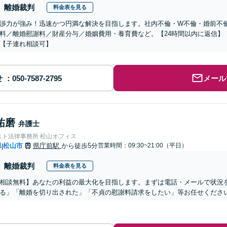
離婚裁判
料金表を見る
渉力が強み！迅速かつ円満な解決を目指します。社内不倫・W不倫・婚前不
料／離婚慰謝料／財産分与／婚姻費用・養育費など。【24時間以内に返信】
【子連れ相談可】
せ
メール
祐磨
弁護士
スト法律事務所 松山オフィス
県
松山市
県庁前駅
から徒歩5分
営業時間：09:30~21:00（平日）
|
離婚裁判
料金表を見る
相談無料】あなたの利益の最大化を目指します。まずは電話・メールで状況
る」「離婚を切り出された」「不貞の慰謝料請求をしたい」等お任せくださ