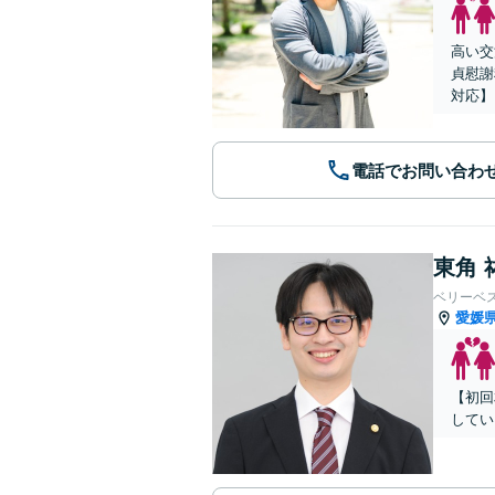
高い交
貞慰謝
対応】
電話でお問い合わ
東角 
ベリーベ
愛媛
【初回
してい