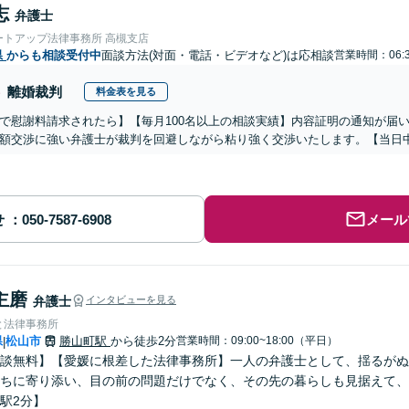
志
弁護士
ートアップ法律事務所 高槻支店
県
からも相談受付中
面談方法(対面・電話・ビデオなど)は応相談
営業時間：06:3
離婚裁判
料金表を見る
で慰謝料請求されたら】【毎月100名以上の相談実績】内容証明の通知が届
額交渉に強い弁護士が裁判を回避しながら粘り強く交渉いたします。【当日中
せ
メール
主磨
弁護士
インタビューを見る
と法律事務所
県
松山市
勝山町駅
から徒歩2分
営業時間：09:00~18:00（平日）
|
談無料】【愛媛に根差した法律事務所】一人の弁護士として、揺るがぬ
ちに寄り添い、目の前の問題だけでなく、その先の暮らしも見据えて、
駅2分】