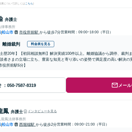
結果について詳しくは
こちら
)
諭
弁護士
法律事務所
県
松山市
市役所前駅
から徒歩7分
営業時間：09:00~18:00（平日）
|
離婚裁判
料金表を見る
士歴20年】【初回相談無料】解決実績100件以上。離婚協議から調停、裁判
談者さまの立場に立ち、豊富な知見と寄り添いの姿勢で満足度の高い解決の
市役所前駅6分】
せ
メール
龍鳳
弁護士
インタビューを見る
人龍鳳法律事務所
県
松山市
西堀端駅
から徒歩2分
営業時間：09:00~21:00（平日）
|