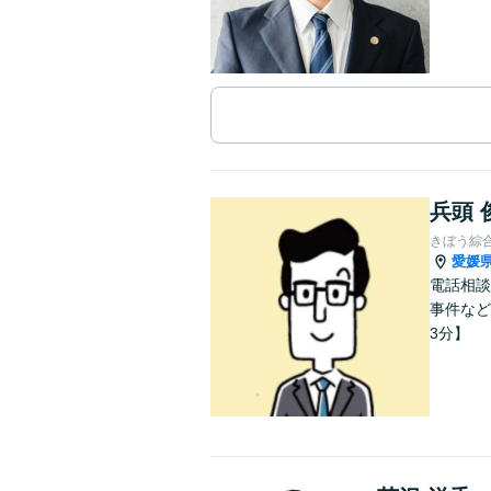
兵頭 
きぼう綜
愛媛
電話相談
事件など
3分】