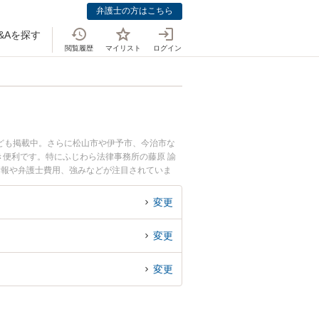
弁護士の方はこちら
&Aを探す
閲覧履歴
マイリスト
ログイン
ども掲載中。さらに松山市や伊予市、今治市な
便利です。特にふじわら法律事務所の藤原 諭
情報や弁護士費用、強みなどが注目されていま
な近くの弁護士を検索したい』『初回相談無料で
変更
変更
変更