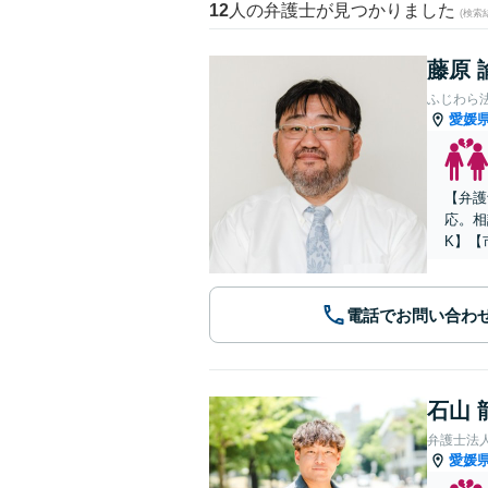
12
人の弁護士が見つかりました
(検索
藤原 
ふじわら
愛媛
【弁護
応。相
K】【
電話でお問い合わ
石山 
弁護士法
愛媛