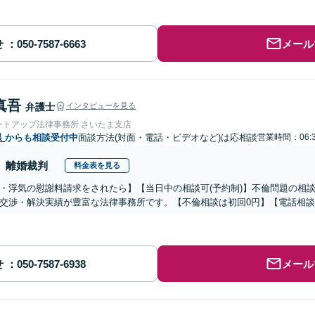
せ
メール
真吾
弁護士
インタビューを見る
ートアップ法律事務所 さいたま支店
県
からも相談受付中
面談方法(対面・電話・ビデオなど)は応相談
営業時間：06:3
離婚裁判
料金表を見る
・浮気の慰謝料請求をされたら】【当日中の相談可(予約制)】不倫問題の相談
交渉・解決実績が豊富な法律事務所です。【不倫相談は初回0円】【電話相談
せ
メール