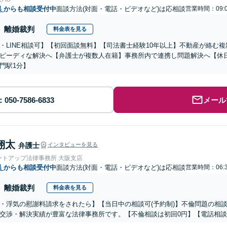
県
からも相談受付中
面談方法(対面・電話・ビデオなど)は応相談
営業時間：09:0
離婚裁判
料金表を見る
・LINE相談可】【初回面談無料】【司法書士経験10年以上】不動産が絡む
ピーディな解決へ【弁護士が複数人在籍】事務所内で連携し問題解決へ【休
門駅1分】
メール
翔太
弁護士
インタビューを見る
ートアップ法律事務所 大阪支店
県
からも相談受付中
面談方法(対面・電話・ビデオなど)は応相談
営業時間：06:3
離婚裁判
料金表を見る
・浮気の慰謝料請求をされたら】【当日中の相談可(予約制)】不倫問題の相談
交渉・解決実績が豊富な法律事務所です。【不倫相談は初回0円】【電話相談