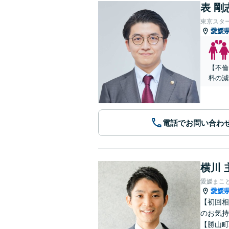
表 剛
東京スタ
愛媛
【不倫
料の減
電話でお問い合わ
横川 
愛媛まこ
愛媛
【初回相
のお気持
【勝山町