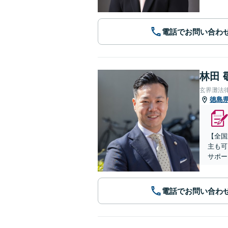
電話でお問い合わ
林田 
玄界灘法
徳島
【全国
主も可
サポー
電話でお問い合わ