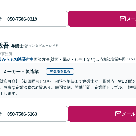
せ
メー
敬吾
弁護士
インタビューを見る
律事務所
県
からも相談受付中
面談方法(対面・電話・ビデオなど)は応相談
営業時間：09:
メーカー・製造業
料金表を見る
対応可◎】【初回問合せ無料｜相談〜解決まで弁護士が一貫対応｜WEB面談
。豊富な企業法務の経験あり。顧問契約、労働問題、企業間トラブル、債権
トします。
せ
メール