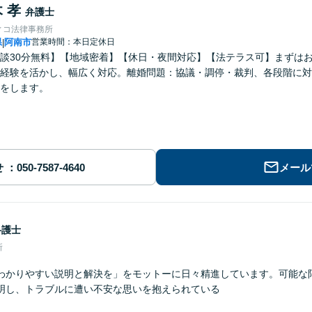
 孝
弁護士
ィコ法律事務所
県
阿南市
営業時間：本日定休日
|
談30分無料】【地域密着】【休日・夜間対応】【法テラス可】まずは
経験を活かし、幅広く対応。離婚問題：協議・調停・裁判、各段階に対
をします。
せ
メール
弁護士
所
わかりやすい説明と解決を」をモットーに日々精進しています。可能な
明し、トラブルに遭い不安な思いを抱えられている