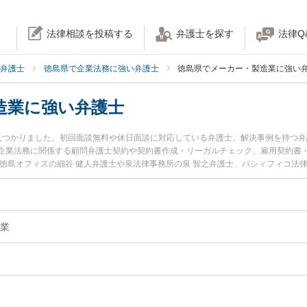
法律相談を投稿する
弁護士を探す
法律Q
弁護士
徳島県で企業法務に強い弁護士
徳島県でメーカー・製造業に強い
造業に強い弁護士
見つかりました。初回面談無料や休日面談に対応している弁護士、解決事例を持つ
企業法務に関係する顧問弁護士契約や契約書作成・リーガルチェック、雇用契約書
徳島オフィスの細谷 健人弁護士や泉法律事務所の泉 智之弁護士、パシィフィコ法
徳島県で土日や夜間に発生したメーカー・製造業のトラブルを今すぐに弁護士に相
相談無料でメーカー・製造業を法律相談できる徳島県内の弁護士に相談予約したい
業