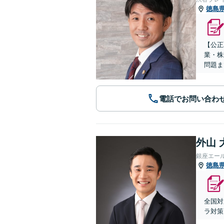
徳島
【公正
業・株
問題ま
電話でお問い合わ
外山 
銀座エー
徳島
全国対
ラ対策