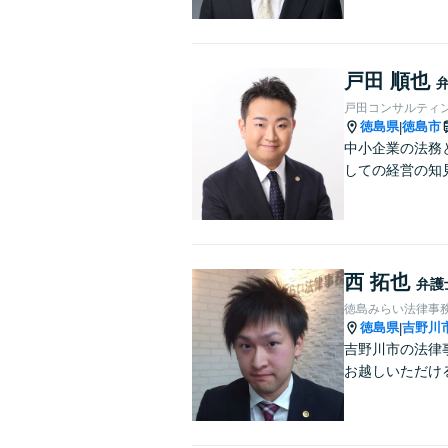
戸田 順也
戸田コンサルティ
徳島県
徳島市
|
中小企業の法務
しての経営の知
西 拓也
弁護
徳島みらい法律事
徳島県
吉野川
|
吉野川市の法律
お越しいただけ