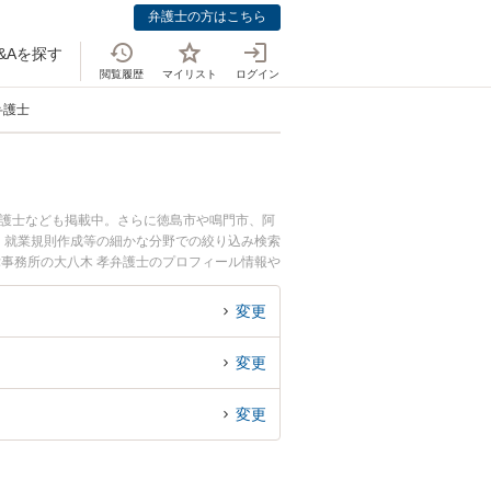
弁護士の方はこちら
&Aを探す
閲覧履歴
マイリスト
ログイン
弁護士
弁護士なども掲載中。さらに徳島市や鳴門市、阿
・就業規則作成等の細かな分野での絞り込み検索
律事務所の大八木 孝弁護士のプロフィール情報や
談したい』『メーカー・製造業のトラブル解決の
』などでお困りの相談者さんにおすすめです。
変更
変更
変更