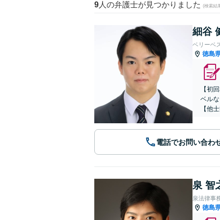
9
人の弁護士が見つかりました
(検索結
細谷 
ベリーベ
徳島
【初回
ベルな
【他士
電話でお問い合わ
泉 智
泉法律事
徳島