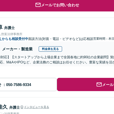
メールでお問い合わせ
卓
弁護士
人啓葉法律事務所
県
からも相談受付中
面談方法(対面・電話・ビデオなど)は応相談
営業時間：本
メーカー・製造業
料金表を見る
B対応】【スタートアップから上場企業まで全国各地に約90社の企業顧問】
応、M&AやIPOなど、企業法務のご相談はお任せください。豊富な実績を
せ
メール
佳久
弁護士
インタビューを見る
イン法律事務所