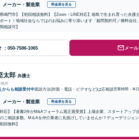
メーカー・製造業
料金表を見る
県鳴門市】【初回相談無料】【Zoom・LINE対応】徳島で生まれ育った弁
ポート！地域社会ならではのお悩みに寄り添います「顧問契約可／燃料会社、
間相談可】
せ
メール
堅太郎
弁護士
事務所
県
からも相談受付中
面談方法(対面・電話・ビデオなど)は応相談
営業時間：本
メーカー・製造業
料金表を見る
対応】【著書2作がM&Aフォーラム賞正賞受賞】上場企業、スタートアップ
のご相談多数。M＆Aを仲介業者に丸投げしていませんか？デューデリジェ
初回無料】