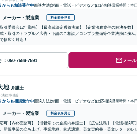
県
からも相談受付中
面談方法(対面・電話・ビデオなど)は応相談
営業時間：本
メーカー・製造業
料金表を見る
取引委員会12年勤務】【最高裁決定獲得実績】【企業法務案件の解決多数】
式・取引のトラブル／広告・下請のご相談／コンプラ整備等企業法務に強み
で幅広く対応！
せ
メール
大地
弁護士
ル法律事務所
県
からも相談受付中
面談方法(対面・電話・ビデオなど)は応相談
営業時間：本
メーカー・製造業
料金表を見る
応可【Web面談可】【博報堂での企業内弁護士】【広告法務】【電話相談可】Yo
、新規事業の立ち上げ、事業承継、株式譲渡、英文契約書・英文レターのレ