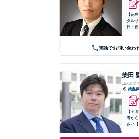
【徳島
タルサ
日・夜
電話でお問い合わ
柴田 
LBX法律
徳島
【全国
者から
さい【