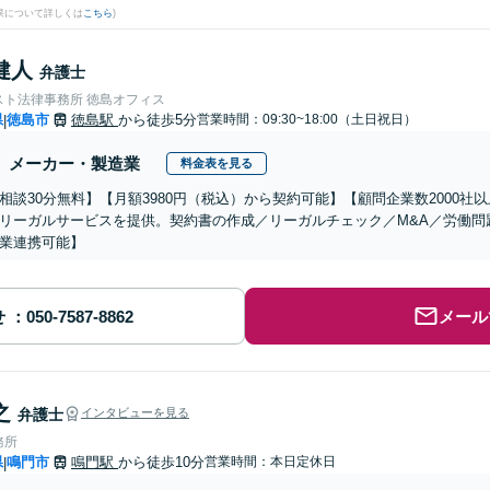
果について詳しくは
こちら
)
健人
弁護士
スト法律事務所 徳島オフィス
県
徳島市
徳島駅
から徒歩5分
営業時間：09:30~18:00（土日祝日）
|
メーカー・製造業
料金表を見る
相談30分無料】【月額3980円（税込）から契約可能】【顧問企業数2000
リーガルサービスを提供。契約書の作成／リーガルチェック／M&A／労働問
業連携可能】
せ
メール
之
弁護士
インタビューを見る
務所
県
鳴門市
鳴門駅
から徒歩10分
営業時間：本日定休日
|