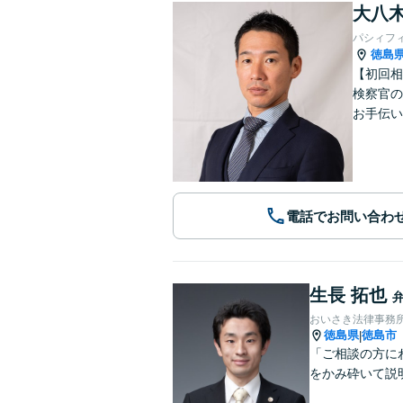
大八木
パシィフ
徳島
【初回相
検察官の
お手伝い
電話でお問い合わ
生長 拓也
おいさき法律事務
徳島県
徳島市
|
「ご相談の方に
をかみ砕いて説