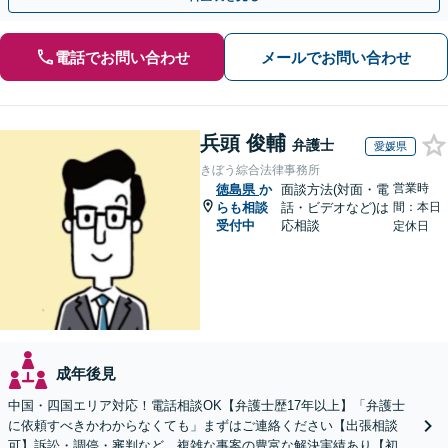
電話でお問い合わせ
メールでお問い合わせ
兵頭 俊輔
弁護士
愛媛県
きぼう綜合法律事務所
営業時
徳島県
か
面談方法(対面・電
らも相談
話・ビデオなど)は
間：本日
受付中
応相談
定休日
成年後見
中国・四国エリア対応！電話相談OK【弁護士歴17年以上】「弁護士
に依頼すべきかわからなくても」まずはご連絡ください【出張相談
可】訴訟・調停・審判など、複雑な事案の豊富な解決実績あり【初回