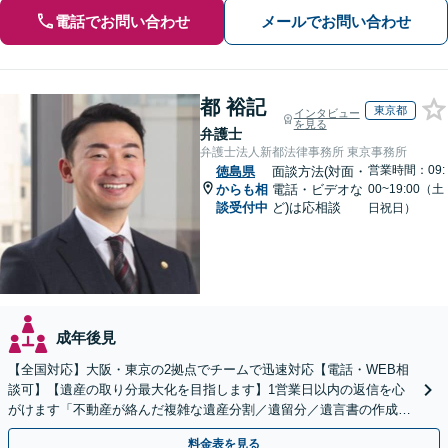
電話でお問い合わせ
メールでお問い合わせ
都 裕記
東京都
インタビュー
を見る
弁護士
弁護士法人新都法律事務所 東京事務所
営業時間：09:
徳島県
面談方法(対面・
からも相
電話・ビデオな
00~19:00（土
談受付中
ど)は応相談
日祝日）
成年後見
【全国対応】大阪・東京の2拠点でチームで迅速対応【電話・WEB相
談可】【遺産の取り分最大化を目指します】1営業日以内の返信を心
がけます「不動産が絡んだ複雑な遺産分割／遺留分／遺言書の作成・
執行／事業承継など、お任せください」【休日相談あり】
料金表を見る