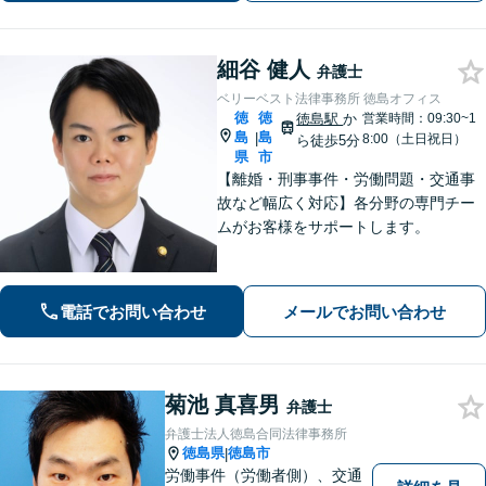
細谷 健人
弁護士
ベリーベスト法律事務所 徳島オフィス
徳
徳
徳島駅
か
営業時間：09:30~1
島
島
|
8:00（土日祝日）
ら徒歩5分
県
市
【離婚・刑事事件・労働問題・交通事
故など幅広く対応】各分野の専門チー
ムがお客様をサポートします。
電話でお問い合わせ
メールでお問い合わせ
菊池 真喜男
弁護士
弁護士法人徳島合同法律事務所
徳島県
徳島市
|
労働事件（労働者側）、交通