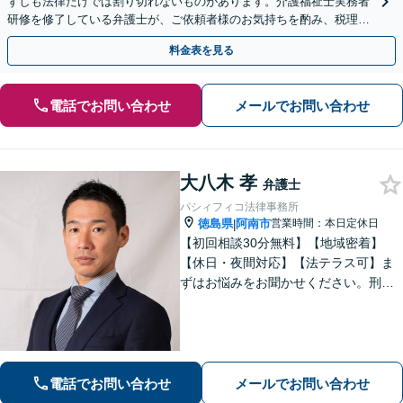
ずしも法律だけでは割り切れないものがあります。介護福祉士実務者
研修を修了している弁護士が、ご依頼者様のお気持ちを酌み、税理士
など他士業とも密接に連携しながら丁寧に対応いたします。
料金表を見る
電話でお問い合わせ
メールでお問い合わせ
大八木 孝
弁護士
パシィフィコ法律事務所
徳島県
阿南市
営業時間：本日定休日
|
【初回相談30分無料】【地域密着】
【休日・夜間対応】【法テラス可】ま
ずはお悩みをお聞かせください。刑事
事件：元検察官の経験を活かし、幅広
く対応。離婚問題：協議・調停・裁
判、各段階に対応。債務整理：苦しい
状況から抜け出すお手伝いをします。
電話でお問い合わせ
メールでお問い合わせ