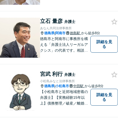
民の生活に関わる身近な事件
（労働問題/交通事故/不動産賃
貸借/消費者問題/離婚/相続/債
務整理など）を中心に、社会
立石 量彦
弁護士
的事件にも対応いたします。
あなん共同法律事務所
お気軽にご相談ください。
徳島県
阿南市
徳島駅
から徒歩8分
|
徳島市と阿南市に事務所を構
詳細を見
える「弁護士法人リーガルア
る
クシス」の代表です。相談い
ただいた方の親族のつもりで
親身になり、本音ベースの相
談を心がけています。最近の
宮武 利行
中心的取扱分野は遺産分割事
弁護士
件。徳島県出身。東京大学法
小松島みなと法律事務所
学部卒。
徳島県
小松島市
中田駅
から徒歩8分
|
【小松島市と近郊地域密着の
詳細を見
弁護士】【実務経験15年以
る
上】債務整理／破産／離婚／
相続／遺言／交通事故／刑事
など幅広く対応。小松島市、