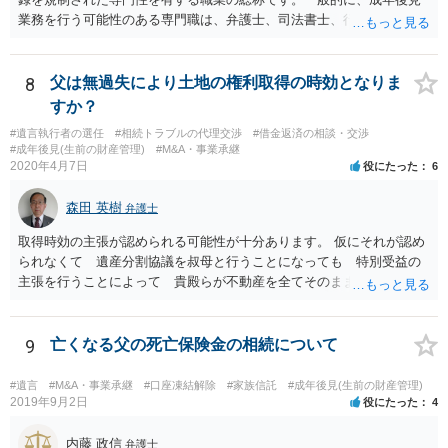
業務を行う可能性のある専門職は、弁護士、司法書士、行政書士、税
理士、社会福祉士、精神保健福祉士等が挙げられます。 精神保健福祉
士はほぼ無条件で成年後見人に選任されるわけではなく、基幹研修を
受講して継続研修を受講し続ける必要がありますが、家庭裁判所から
8
父は無過失により土地の権利取得の時効となりま
選任された場合には専門職後見人と呼ぶことになるでしょう。
すか？
#遺言執行者の選任
#相続トラブルの代理交渉
#借金返済の相談・交渉
#成年後見(生前の財産管理)
#M&A・事業承継
2020年4月7日
役にたった
6
森田 英樹
弁護士
取得時効の主張が認められる可能性が十分あります。 仮にそれが認め
られなくて 遺産分割協議を叔母と行うことになっても 特別受益の
主張を行うことによって 貴殿らが不動産を全てそのまま取得できる
ことが可能でしょう。
9
亡くなる父の死亡保険金の相続について
#遺言
#M&A・事業承継
#口座凍結解除
#家族信託
#成年後見(生前の財産管理)
2019年9月2日
役にたった
4
内藤 政信
弁護士