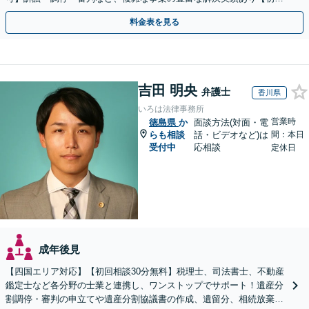
相談無料】初回面談のみで解決できるケースもあります
料金表を見る
吉田 明央
弁護士
香川県
いろは法律事務所
営業時
徳島県
か
面談方法(対面・電
らも相談
話・ビデオなど)は
間：本日
受付中
応相談
定休日
成年後見
【四国エリア対応】【初回相談30分無料】税理士、司法書士、不動産
鑑定士など各分野の士業と連携し、ワンストップでサポート！遺産分
割調停・審判の申立てや遺産分割協議書の作成、遺留分、相続放棄、