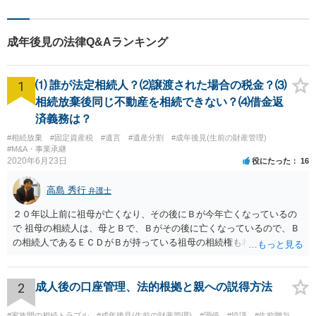
成年後見の法律Q&Aランキング
1
⑴ 誰が法定相続人？⑵譲渡された場合の税金？⑶
相続放棄後同じ不動産を相続できない？⑷借金返
済義務は？
#相続放棄
#固定資産税
#遺言
#遺産分割
#成年後見(生前の財産管理)
#M&A・事業承継
2020年6月23日
役にたった
16
高島 秀行
弁護士
２０年以上前に祖母が亡くなり、その後にＢが今年亡くなっているの
で 祖母の相続人は、母とＢで、Ｂがその後に亡くなっているので、Ｂ
の相続人であるＥＣＤがＢが持っている祖母の相続権も相続すること
となります。 したがって、遺産分割協議するにも、相続放棄するにも
Ｅも行う必要があります。 Ｂの配偶者であるＥは常にＢの相続人とな
ります。
2
成人後の口座管理、法的根拠と親への説得方法
#家族間の相続トラブル
#成年後見(生前の財産管理)
#調停
#協議
#生前贈与