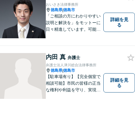
おいさき法律事務所
徳島県
徳島市
|
「ご相談の方にわかりやすい
詳細を見
説明と解決を」をモットーに
る
日々精進しています。可能な
限り難解な専門用語をかみ砕
いて説明し、トラブルに遭い
不安な思いを抱えられている
内田 真
弁護士
弁護士法人津川総合法律事務所
徳島県
徳島市
|
【駐車場有り】【完全個室で
詳細を見
相談可能】市民の皆様の正当
る
な権利や利益を守り、実現す
るために市民の皆さんに寄り
添って、一つ一つの事案に丁
寧に対応してまいります。ご
相談者様のお話をじっくり聴
き、最適な解決方法をご提案
いたします。