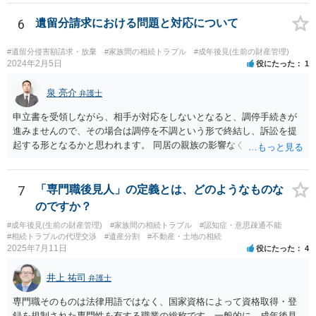
立て、お母さんに特別代理人をつけるという方法も考えられますが、
遺産分割だけでなく、その後の取得した遺産の管理もありますので
6
遺留分請求における問題と対応について
遺産分割審判や遺産分割調停を申し立て、お母さんに特別代理人をつ
けるということでは解決できなさそうなので 後見人をつけるよう求め
#遺留分侵害額請求・放棄
#家族間の相続トラブル
#成年後見(生前の財産管理)
られると思います。 弁護士に面談で相談された方がよいと思いま
2024年2月5日
役にたった
1
す。
泉 亮介
弁護士
申立書を受領しながら、相手が対応をしないとなると、調停手続きが
進みませんので、その場合は調停を不調という形で終結し、訴訟を提
起する形となるかと思われます。 同居の親族の影響なく、というのは
難しいでしょう。ただ、裁判や調停の中では主張等が書面で残るた
め、後からひっくり返すということは難しくなってくるかと思われま
す。 公開相談の場でのご相談については、どうしても限界が出てしま
7
「専門職後見人」の定義とは、どのようなものな
うため、一度個別にご相談をされることをお勧めいたします。
のですか？
#成年後見(生前の財産管理)
#家族間の相続トラブル
#認知症・意思疎通不能
#相続トラブルの代理交渉
#遺産分割
#不動産・土地の相続
2025年7月11日
役にたった
4
井上 祐司
弁護士
専門職そのものは法律用語ではなく、国家資格によって資格取得・登
録を規制された専門性を有する職業の総称です。一般的に、成年後見