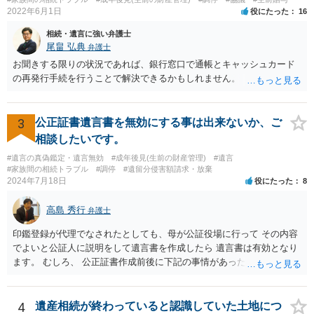
2022年6月1日
役にたった
16
相続・遺言に強い弁護士
尾畠 弘典
弁護士
お聞きする限りの状況であれば、銀行窓口で通帳とキャッシュカード
の再発行手続を行うことで解決できるかもしれません。
3
公正証書遺言書を無効にする事は出来ないか、ご
相談したいです。
#遺言の真偽鑑定・遺言無効
#成年後見(生前の財産管理)
#遺言
#家族間の相続トラブル
#調停
#遺留分侵害額請求・放棄
2024年7月18日
役にたった
8
高島 秀行
弁護士
印鑑登録が代理でなされたとしても、母が公証役場に行って その内容
でよいと公証人に説明をして遺言書を作成したら 遺言書は有効となり
ます。 むしろ、 公正証書作成前後に下記の事情があったことが証明で
きれば判断能力がなく 無効だったと主張することが可能です。 翌年1
月に携帯が新しくなった母からの第一声は「ここにいたら殺される」
「面会に来てくれ」で、長男に聞くと「面会は出来ない。俺は携帯電
4
遺産相続が終わっていると認識していた土地につ