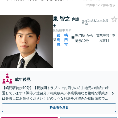
12件中 1-12件を表示
泉 智之
弁護
インタビューを見
る
士
泉法律事務所
徳
鳴
鳴門駅
から
営業時間：本
島
門
|
日定休日
徒歩10分
県
市
成年後見
【鳴門駅徒歩10分】【親族間トラブルでお困りの方】地元の相続に精
通しています！調停／遺留分／相続放棄／事業承継など複雑な手続き
は弁護士にお任せください！どのような解決をお望みか初回面談でし
っかりヒアリング。遺言作成もお気軽にご相談ください。
料金表を見る