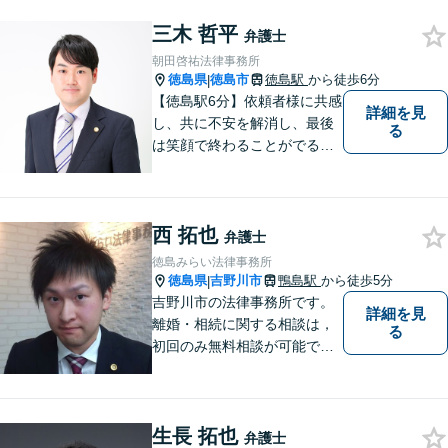
徳島市、阿南市、勝浦町など
三木 哲平
幅広くご相談を受付中。実務
弁護士
経験15年以上の弁護士が誠
朝田啓祐法律事務所
実、丁寧に対応致します。
徳島県
徳島市
徳島駅
から徒歩6分
|
【無料相談あり】
【徳島駅6分】依頼者様に共感
詳細を見
し、共に不安を解消し、最後
る
は笑顔で終わることがでるよ
うに取り組んで参ります。 じ
っくりとご相談者のお話しを
聴くことを第一と考えて、ご
西 拓也
相談にのっています。 まずは
弁護士
ご相談ください。
徳島みらい法律事務所
徳島県
吉野川市
鴨島駅
から徒歩5分
|
吉野川市の法律事務所です。
詳細を見
離婚・相続に関する相談は，
る
初回のみ無料相談が可能です
（要予約，事務所にお越しい
ただける方のみ。電話相談不
可。）。
生長 拓也
弁護士