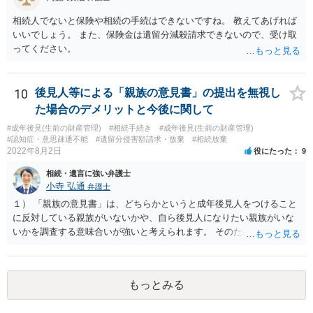
相続人でないと保険や相続の手続はできないですね。 教えてあげれば
いいでしょう。 また、保険金は遺留分減殺請求できないので、受け取
ってください。
10
後見人等による「親族の意見書」の提出を無視し
た場合のデメリットと今後に関して
#成年後見(生前の財産管理)
#相続手続き
#成年後見(生前の財産管理)
#認知症・意思疎通不能
#遺留分侵害額請求・放棄
#相続放棄
2022年8月2日
役にたった
9
相続・遺言に強い弁護士
小寺 弘通
弁護士
１） 「親族の意見書」は、どちらかというと成年後見人をつけること
に反対している親族がいないかや、自ら後見人になりたい親族がいな
いかを調査する意味合いが強いと考えられます。 そのため、ご相談の
ご事情であれば無視してしまっても特に不都合はないと考えられま
す。 ２） 場合によっては、介護や被後見人の財産の処分等に関して、
後見人から相談があることも考えられます。 また、お祖母さんがお亡
もっとみる
くなりになった場合、相続人となる可能性がありますが、 その場合は
相続放棄されれば問題ありません。 ３） 完全に拒否する方法はないか