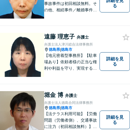
詳細を見
事故事件は初回相談無料。そ
る
の他、相続事件／離婚事件／
債務整理／行政事件など、幅
広い問題に対応可能！完全個
室対応でプライバシーが守ら
れます。【無料駐車場】
遠藤 理恵子
弁護士
弁護士法人津川総合法律事務所
徳島県
徳島市
|
【地元密着型事務所】【駐車
詳細を見
場あり】依頼者様の正当な権
る
利や利益を守り、実現するた
め、あらゆる努力を惜しみま
せん。寄り添い、細心の注意
を払い、丁寧に対処してまい
ります。個人・法人問わずあ
堀金 博
弁護士
らゆる問題に対応可能！
弁護士法人徳島合同法律事務所
徳島県
徳島市
|
【法テラス利用可能】【労働
詳細を見
問題（労働者側）、交通事故
る
に注力（初回相談無料）】市