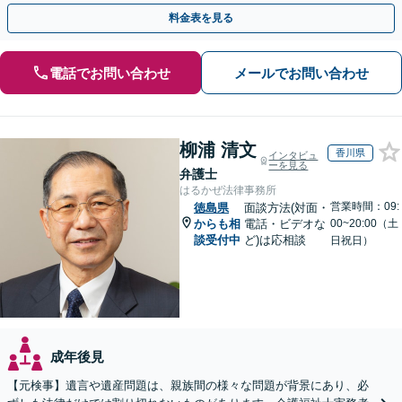
遺言書など幅広いご相談に対応【オンライン面談OK】
料金表を見る
電話でお問い合わせ
メールでお問い合わせ
柳浦 清文
香川県
インタビュ
ーを見る
弁護士
はるかぜ法律事務所
営業時間：09:
徳島県
面談方法(対面・
からも相
電話・ビデオな
00~20:00（土
談受付中
ど)は応相談
日祝日）
成年後見
【元検事】遺言や遺産問題は、親族間の様々な問題が背景にあり、必