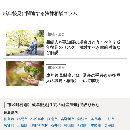
もしれませんが、 関わりを持ちたくないとのことでしたら、親族の意
見書にその旨を記載して提出しておけば良いかも知れません。 後見人
としても、関わりを拒否している親族にあえて連絡をしてくる可能性
成年後見に関連する法律相談コラム
は低いと考えられます。 以上、ご参考になさってください。
相続・遺言
相続人が認知症の場合はどうすべき？成
年後見のリスク、検討すべき生前対策な
ど解説
相続・遺言
成年後見制度とは│選任の手続きや後見
人の職務・権限について解説
市区町村別に成年後見(生前の財産管理)で絞り込む
徳島県内
徳島市
鳴門市
小松島市
阿南市
吉野川市
阿波市
美馬市
三好市
勝浦町
上勝町
佐那河内村
石井町
神山町
那賀町
牟岐町
美波町