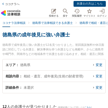
弁護士の方はこちら
ココナラへ
投稿する
探す
閲覧履歴
マイリスト
ログイン
ココナラ法律相談
徳島県で法律相談できる弁護士
徳島県で相続・遺言
徳島県の成年後見に強い弁護士
徳島県で成年後見に強い弁護士が12名見つかりました。初回面談無料や休日面
談に対応している弁護士、解決事例を持つ弁護士なども掲載中。さらに徳島市
や鳴門市、阿南市などの地域条件で弁護士を絞り込めます。相続・遺言に関係
する家族間の相続トラブルや認知症の相続、遺産分割等の細かな分野での絞り
込み検索もでき便利です。特に泉法律事務所の泉 智之弁護士やパシィフィコ法
エリア
徳島県
変更
律事務所の大八木 孝弁護士、ベリーベスト法律事務所 徳島オフィスの細谷 健
人弁護士のプロフィール情報や弁護士費用、強みなどが注目されています。
相談内容
相続・遺言、成年後見(生前の財産管理)
変更
『徳島県で土日や夜間に発生した成年後見のトラブルを今すぐに弁護士に相談
したい』『成年後見のトラブル解決の実績豊富な近くの弁護士を検索したい』
『初回相談無料で成年後見を法律相談できる徳島県内の弁護士に相談予約した
詳細条件
未選択
変更
い』などでお困りの相談者さんにおすすめです。
12
人の弁護士が見つかりました
(検索結果について詳しくは
こちら
)