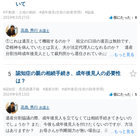
話の使い方を教える為に会っている」「母の話は聞かなくて良い」と
いて
電話が切れました。その後の電話でも「食事に毒が入っている」「体
#不動産・土地の相続
#成年後見(生前の財産管理)
#協議
にチップが埋められている」等、おかしかったです。 当時の診療記
2019年3月27日
役にたった
8
録、介護認定の資料、介護記録を取得して 弁護士に面談で相談された
方がよいと思います。
高島 秀行
弁護士
①これは遺言として機能するのか？ 祖父の口頭の遺言は無効です。
②精神を病んでいたとは言え、夫が法定代理人になれるのか？ 遺産
分割当時成年後見人として裁判所から選任されていれば 法定代理人
となります。 ③相続を認めていないのに何故120万円を返さないの
か？ 返せという主張は、取り消し又は無効を認める主張になるので
そのような主張はこちらからしない方がよいと思います。 ④財産分
5
認知症の親の相続手続き、成年後見人の必要性
与が終わったと認識しているのに今更土地の相続をやり直せるのか？
は？
２０００年４月ということだと１９年前の話です。 その当時、成
#認知症・意思疎通不能
#遺産分割
#成年後見(生前の財産管理)
年後見人に選任されていたのかわかりませんが 成年後見人が選任さ
2024年9月13日
役にたった
5
れていなければ 遺産分割協議は有効の可能性があります。 無効で
も時効取得あるいは消滅時効にかかっている 可能性があります。
高島 秀行
弁護士
弁護士に詳しい事情を説明して面談で相談した方がよいと思いま
す。
遺産分割協議の際、成年後見人を立てなくては相続手続きてきないの
でしょうか？ また、今後も成年後見人を付けたくないのですが、方法
はありますか？ お母さんが判断能力が無い場合は、基本的に成年後
見人をつけるほかありません。 遺産分割審判や遺産分割調停を申し