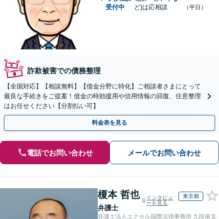
受付中
ど)は応相談
（平日）
詐欺被害での債務整理
【全国対応】【相談無料】【借金分野に特化】ご相談者さまにとって
最良な手続きをご提案！借金の時効援用や信用情報の回復、任意整理
はお任せください【分割払い可】
料金表を見る
電話でお問い合わせ
メールでお問い合わせ
榎本 哲也
東京都
インタビュ
ーを見る
弁護士
弁護士法人エクセル国際法律事務所 九段南支