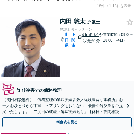
18件中 1-18件を表示
内田 悠太
弁護士
弁護士法人ラグーン
山
下
銀山町駅
か
営業時間：09:00~
口
関
|
18:00（平日）
ら徒歩1分
県
市
詐欺被害での債務整理
【初回相談無料】「債務整理の解決実績多数／経験豊富な事務所」お
一人おひとりから丁寧にヒアリングをおこない、最善の解決策をご提
案いたします。「二度目の破産／解決実績あり」【休日・夜間相談
可】
料金表を見る