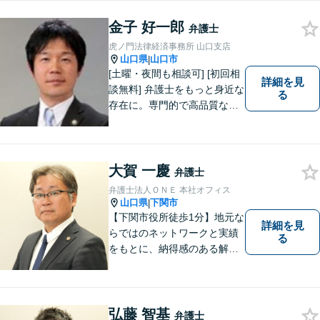
応。「人生・企業運営のパー
金子 好一郎
トナー」として、お客さまに
弁護士
寄り添いますので、お気軽に
虎ノ門法律経済事務所 山口支店
ご相談ください。
山口県
山口市
|
[土曜・夜間も相談可] [初回相
詳細を見
談無料] 弁護士をもっと身近な
る
存在に。専門的で高品質なリ
ーガルサービスを提供しま
す。
大賀 一慶
弁護士
弁護士法人ＯＮＥ 本社オフィス
山口県
下関市
|
【下関市役所徒歩1分】地元な
詳細を見
らではのネットワークと実績
る
をもとに、納得感のある解決
策をサポート！お悩みの方は
お気軽にご相談ください。
弘藤 智基
弁護士