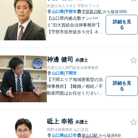
弁護士法人ＯＮＥ 宇部オフィス
山口県
宇部市
宇部新川駅
から徒歩10分
|
【山口県内拠点数ナンバー
詳細を見
１”旧大賀綜合法律事務所"】
る
【宇部市役所徒歩５分】ネッ
トワークを活かし、寄り添い
ながらサポートをいたしま
す。お困りの方はお気軽にご
神邊 健司
相談ください。
弁護士
弁護士法人関門総合法律事務所
山口県
下関市
|
【下関エリア地域密着型の法
詳細を見
律事務所】【離婚／相続／不
る
動産問題はお任せください】
法テラス可！小さな問題であ
っても、不安は抱え込まずご
相談ください。お一人おひと
りの声を大切にし、適切な解
砥上 幸裕
弁護士
決方法をご提案いたします。
岡野法律事務所 山口支店
山口県
山口市
新山口駅
から徒歩6分
|