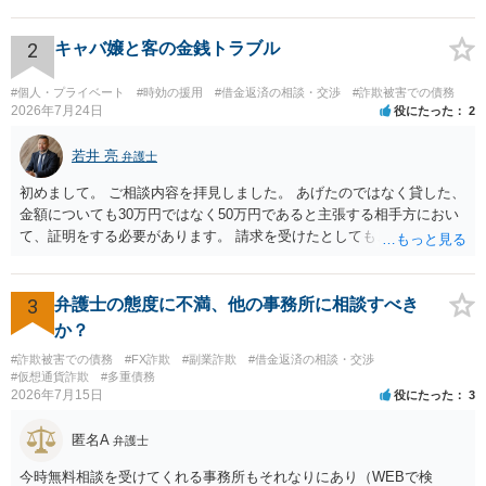
と思います。
2
キャバ嬢と客の金銭トラブル
#個人・プライベート
#時効の援用
#借金返済の相談・交渉
#詐欺被害での債務
2026年7月24日
役にたった
2
若井 亮
弁護士
初めまして。 ご相談内容を拝見しました。 あげたのではなく貸した、
金額についても30万円ではなく50万円であると主張する相手方におい
て、証明をする必要があります。 請求を受けたとしても、もらったも
のであることを伝え、貸したというのであれば証拠を出すよう申し入
れることになるでしょう。 請求があるまでは、こちらからアクション
を起こす必要はないかと思います。
3
弁護士の態度に不満、他の事務所に相談すべき
か？
#詐欺被害での債務
#FX詐欺
#副業詐欺
#借金返済の相談・交渉
#仮想通貨詐欺
#多重債務
2026年7月15日
役にたった
3
匿名A
弁護士
今時無料相談を受けてくれる事務所もそれなりにあり（WEBで検