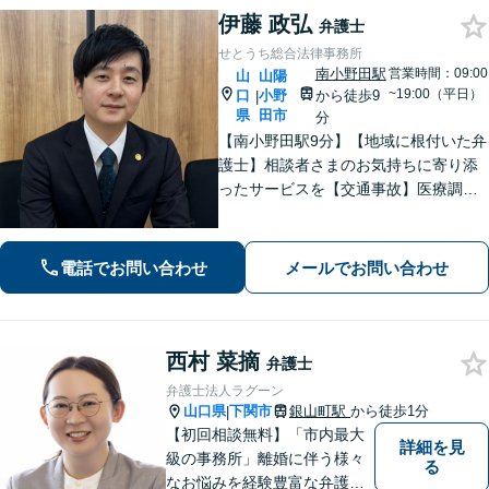
伊藤 政弘
弁護士
せとうち総合法律事務所
南小野田駅
営業時間：09:00
山
山陽
~19:00（平日）
口
小野
から徒歩9
|
県
田市
分
【南小野田駅9分】【地域に根付いた弁
護士】相談者さまのお気持ちに寄り添
ったサービスを【交通事故】医療調査
を徹底的に行い、然るべき補償を受け
られるようサポートします【相続】事
実調査と判例をリサーチし、不公平感
電話でお問い合わせ
メールでお問い合わせ
のない相続を実現【WEB面談】
西村 菜摘
弁護士
弁護士法人ラグーン
山口県
下関市
銀山町駅
から徒歩1分
|
【初回相談無料】「市内最大
詳細を見
級の事務所」離婚に伴う様々
る
なお悩みを経験豊富な弁護士