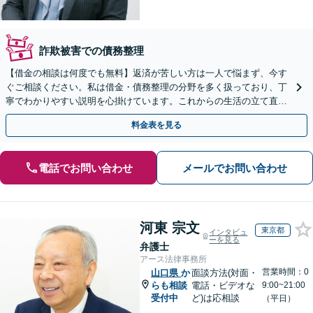
詐欺被害での債務整理
【借金の相談は何度でも無料】返済が苦しい方は一人で悩まず、今す
ぐご相談ください。私は借金・債務整理の分野を多く扱っており、丁
寧でわかりやすい説明を心掛けています。これからの生活の立て直し
を全力で支えます【山口駅徒歩13分】【駐車場完備】
料金表を見る
電話でお問い合わせ
メールでお問い合わせ
河東 宗文
東京都
インタビュ
ーを見る
弁護士
アース法律事務所
営業時間：0
山口県
か
面談方法(対面・
らも相談
電話・ビデオな
9:00~21:00
受付中
ど)は応相談
（平日）