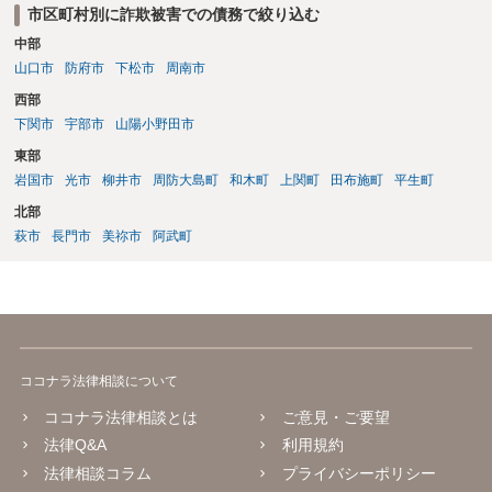
せない事情もあるかもしれないのでおひとりで行ってもらうほうがい
市区町村別に詐欺被害での債務で絞り込む
いかもしれません。 配偶者の債務がある状態で配偶者が亡くなると債
中部
務を相談者様が相続するという状態になる（相続放棄などの亡くなっ
山口市
防府市
下松市
周南市
てからの方法もありますが）ため、相談者様にも関係することだとし
て相談にいくようにお話してみてはどうでしょうか。
西部
下関市
宇部市
山陽小野田市
東部
岩国市
光市
柳井市
周防大島町
和木町
上関町
田布施町
平生町
北部
萩市
長門市
美祢市
阿武町
ココナラ法律相談について
ココナラ法律相談とは
ご意見・ご要望
法律Q&A
利用規約
法律相談コラム
プライバシーポリシー