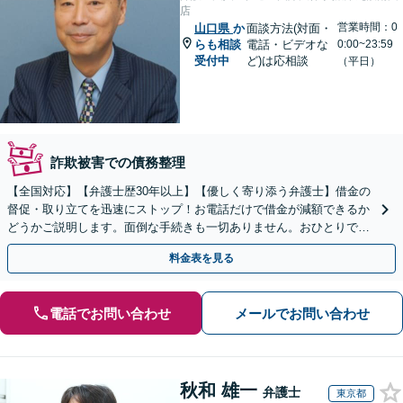
店
営業時間：0
山口県
か
面談方法(対面・
らも相談
電話・ビデオな
0:00~23:59
受付中
ど)は応相談
（平日）
詐欺被害での債務整理
【全国対応】【弁護士歴30年以上】【優しく寄り添う弁護士】借金の
督促・取り立てを迅速にストップ！お電話だけで借金が減額できるか
どうかご説明します。面倒な手続きも一切ありません。おひとりで悩
まず、お気軽にご相談ください。【電話相談可】
料金表を見る
電話でお問い合わせ
メールでお問い合わせ
秋和 雄一
弁護士
東京都