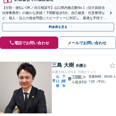
【分割・後払いOK／当日相談可】山口県内拠点数No.1（旧大賀総合
法律事務所）の確かな実績！下関駅徒歩5分。自己破産・任意整理な
ど、個人・法人の借金問題にスピーディーに対応し、最適な手段で生
活再建を手厚くサポートいたします。
料金表を見る
電話でお問い合わせ
メールでお問い合わせ
三島 大樹
弁護士
弁護士法人ＯＮＥ 下関オフィス
山
下
下関駅
か
営業時間：09:00~1
口
関
|
7:00（平日）
ら徒歩5分
県
市