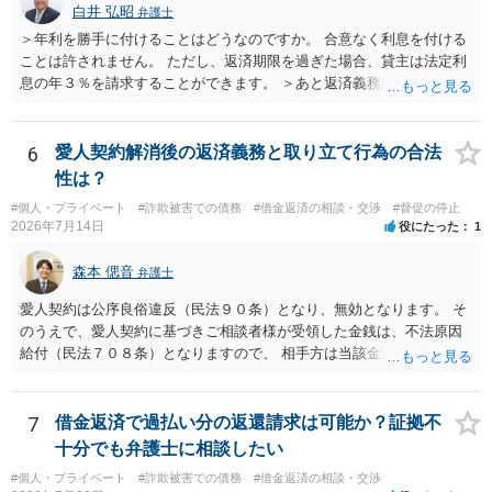
分賠償に回すことも考えられるので、 兼ね合いは考えてみましょう。
白井 弘昭
弁護士
＞年利を勝手に付けることはどうなのですか。 合意なく利息を付ける
ことは許されません。 ただし、返済期限を過ぎた場合、貸主は法定利
息の年３％を請求することができます。 ＞あと返済義務はありますか
借りたお金の返済か、勝手につけられた利息がが分かりませんが、借
りたお金は返さなければいけませんし、勝手につけた利息は返済不要
です。 以上、ご参考まで。
6
愛人契約解消後の返済義務と取り立て行為の合法
性は？
#個人・プライベート
#詐欺被害での債務
#借金返済の相談・交渉
#督促の停止
2026年7月14日
役にたった
1
森本 偲音
弁護士
愛人契約は公序良俗違反（民法９０条）となり、無効となります。 そ
のうえで、愛人契約に基づきご相談者様が受領した金銭は、不法原因
給付（民法７０８条）となりますので、 相手方は当該金銭の返還請求
をすることはできません。 以上、ご参考までに。
7
借金返済で過払い分の返還請求は可能か？証拠不
十分でも弁護士に相談したい
#個人・プライベート
#詐欺被害での債務
#借金返済の相談・交渉