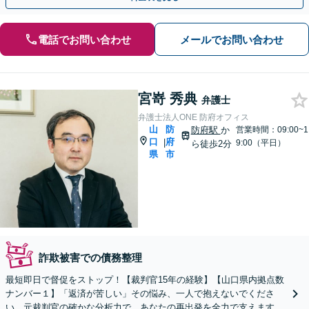
電話でお問い合わせ
メールでお問い合わせ
宮嵜 秀典
弁護士
弁護士法人ONE 防府オフィス
山
防
防府駅
か
営業時間：09:00~1
口
府
|
9:00（平日）
ら徒歩2分
県
市
詐欺被害での債務整理
最短即日で督促をストップ！【裁判官15年の経験】【山口県内拠点数
ナンバー１】「返済が苦しい」その悩み、一人で抱えないでくださ
い。元裁判官の確かな分析力で、あなたの再出発を全力で支えます｜