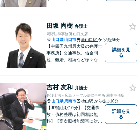
が解決に導きます。女性スタ
ッフ在籍／男性に話しづらい
内容でも安心「相続に関する
田坂 尚樹
相談・年間150件以上」【子
弁護士
連れ相談可】【休日・夜間相
岡野法律事務所 山口支店
談対応】
山口県
山口市
新山口駅
から徒歩6分
|
【中四国九州最大級の弁護士
詳細を見
事務所】交通事故、借金問
る
題、離婚、相続など様々な問
題について、「何度でも無
料」の相談を行っています！
まずはお気軽にご相談くださ
吉村 友和
い！
弁護士
弁護士法人広島メープル法律事務所 周南事務所
山口県
周南市
徳山駅
から徒歩10分
|
【JR徳山駅10分】【交通事
詳細を見
故・債務整理は初回相談無
る
料】【高次脳機能障害に対応
可】依頼者の希望や気持ちを
真摯に受け止め、粘り強く対