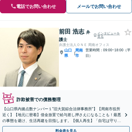
電話でお問い合わせ
メールでお問い合わせ
前田 浩志
弁
インタビューを
見る
護士
弁護士法人ＯＮＥ 周南オフィス
山口
周南
営業時間：09:00~18:00（平
|
県
市
日）
詐欺被害での債務整理
【山口県内拠点数ナンバー１"旧大賀綜合法律事務所"】【周南市役所
近く】【地元に密着】借金放置で給与差し押さえになることも！最悪
の事態を避け、生活再建を目指します。【個人再生】「自宅は守りた
い」などご要望があればお気軽にお申し出ください。
料金表を見る