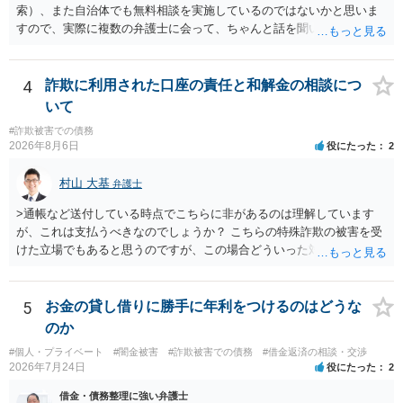
索）、また自治体でも無料相談を実施しているのではないかと思いま
すので、実際に複数の弁護士に会って、ちゃんと話を聞いてくれる
方、高圧的ではない方に相談した方が良いでしょう。その弁護士の方
はそもそも事案を把握できていないようですので、御相談の案件につ
いては弁護士として能力不足なのかもしれません。相手にしない方が
4
詐欺に利用された口座の責任と和解金の相談につ
良いと思います。ただ、仮想通貨詐欺の被害回復は現実的には難しい
いて
かもしれません。
#詐欺被害での債務
2026年8月6日
役にたった
2
村山 大基
弁護士
>通帳など送付している時点でこちらに非があるのは理解しています
が、これは支払うべきなのでしょうか？ こちらの特殊詐欺の被害を受
けた立場でもあると思うのですが、この場合どういった対処が必要で
しょうか？ →依頼するかどうかは別にして、弁護士に相談に行った方
がいいとは思います。 そもそも、特殊詐欺関係なく旦那さんの行為
は法に触れる可能性もあります。 ＞100万を支払わず穏便に和解する
5
お金の貸し借りに勝手に年利をつけるのはどうな
ことは可能でしょうか？ →一般的には難しいです。相談者さんも１０
のか
０万円の被害を受けたとして、１円も払わないで和解したいと言われ
#個人・プライベート
#闇金被害
#詐欺被害での債務
#借金返済の相談・交渉
たら、 できるだけ重い刑罰を与えて欲しい、と思われるのではない
2026年7月24日
役にたった
2
でしょうか。 ＞弁護士さんに入ってもらうことで支払額が下がること
はありますか？ そこはあり得ます、ただ、弁護士費用かけるならその
借金・債務整理に強い弁護士