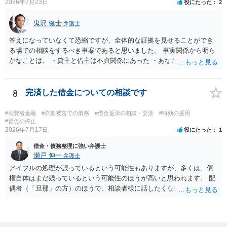
2026年7月23日
役にたった
2
鬼沢 健士
弁護士
答えになっていなくて恐縮ですが、全体的な証拠を見せることができ
る場での相談をするべき事案であると思いました。 事実関係から明ら
かなことは、 ・貸主と借主は不貞関係にあった ・あなたから相手に金
銭を振り込んだ形跡がある ということでしょう。 相手の反論として予
想されるのは、 ・もらったものだ ・貸したかもしれないが、不法原因
給付ではない でしょう。 書かれた情報だけからは、不法原因給付であ
8
完済した借金についての相談です
るといえそうなものはありませんでした。 不貞当事者間での貸金だか
らといって不法原因給付になるわけではありません。 あなたが性行為
#消費者金融
#詐欺被害での債務
#借金返済の相談・交渉
#時効の援用
をしたくてお金を払ってお願いしていたという事情などが必要です。
#督促の停止
2026年7月17日
役にたった
1
借金・債務整理に強い弁護士
瀬戸 伸一
弁護士
アイフルの処理が誤っているという可能性もありますが、多くは、債
権自体はまだ残っているという可能性のほうが高いと思われます。 配
偶者（「旦那」の方）のほうで、相談者様に話したくない事情等もあ
るのではないかと推察いたします。 長期間経過していれば、消滅時効
援用という方法も取れる可能性があるため、御主人に法律事務所に相
談にいくように説得されてはどうでしょうか。相談者様が一緒だと話