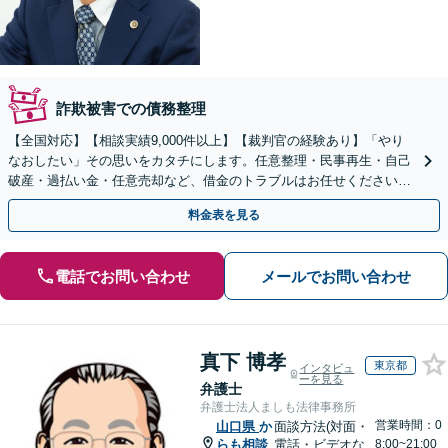
詐欺被害での債務整理
【全国対応】【相談実績9,000件以上】【裁判官の経験あり】「やり
なおしたい」その思いをカタチにします。任意整理・民事再生・自己
破産・過払い金・任意売却など、借金のトラブルはお任せください。
【初回相談無料】【全国対応可能】
料金表を見る
電話でお問い合わせ
メールでお問い合わせ
真下 博孝
東京都
インタビュ
ーを見る
弁護士
弁護士法人ましも法律事務所
営業時間：0
山口県
か
面談方法(対面・
らも相談
電話・ビデオな
8:00~21:00