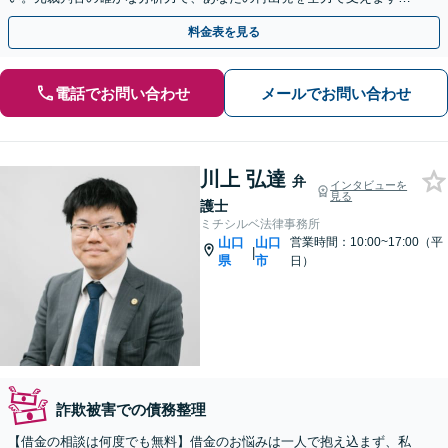
自己破産・任意整理・時効のご相談にも対応
料金表を見る
電話でお問い合わせ
メールでお問い合わせ
川上 弘達
弁
インタビューを
見る
護士
ミチシルベ法律事務所
山口
山口
営業時間：10:00~17:00（平
|
県
市
日）
詐欺被害での債務整理
【借金の相談は何度でも無料】借金のお悩みは一人で抱え込まず、私