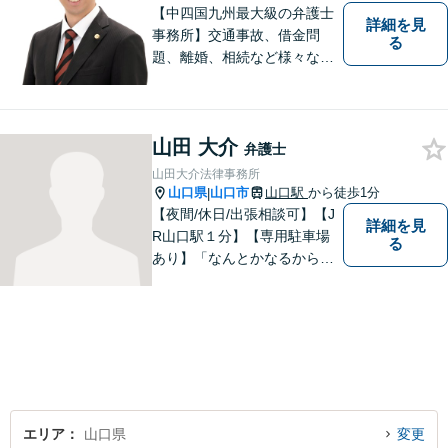
【中四国九州最大級の弁護士
詳細を見
事務所】交通事故、借金問
る
題、離婚、相続など様々な問
題について、「何度でも無
料」の相談を行っています！
まずはお気軽にご相談くださ
山田 大介
い！
弁護士
山田大介法律事務所
山口県
山口市
山口駅
から徒歩1分
|
【夜間/休日/出張相談可】【J
詳細を見
R山口駅１分】【専用駐車場
る
あり】「なんとかなるから大
丈夫」ではなく、まずはその
お悩みをお聞かせください。
個人・法人問わず、お困りの
方はお気軽にご相談くださ
い。
エリア
山口県
変更