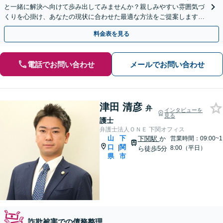
と一緒に解決へ向けて歩み出してみませんか？親しみやすい雰囲気づ
くりを心掛け、あなたの現状に合わせた最適な方法をご提案します。
【山口駅徒歩13分】【駐車場完備】
料金表を見る
電話でお問い合わせ
メールでお問い合わせ
津田 清彦
弁
インタビューを
見る
護士
弁護士法人ＯＮＥ 下関オフィス
山
下
下関駅
か
営業時間：09:00~1
口
関
|
8:00（平日）
ら徒歩5分
県
市
詐欺被害での債務整理