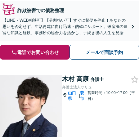
詐欺被害での債務整理
【LINE・WEB相談可】【分割払い可】すぐに督促を停止！あなたの
思いを否定せず、生活再建に向け迅速・的確にサポート。破産法の豊
富な知識と経験、事務所の総合力を活かし、手続き後の人生を見据え
たプランをご提案します【完全個室】【下関駅5分】
電話でお問い合わせ
メールで面談予約
木村 高康
弁護士
弁護士法人サリュ
山口
萩
営業時間：10:00~17:00（平
|
県
市
日）