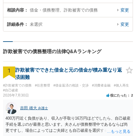
相談内容
借金・債務整理、詐欺被害での債務
変更
詳細条件
未選択
変更
詐欺被害での債務整理の法律Q&Aランキング
1
詐欺被害でできた借金と元の借金が積み重なり返
済困難
#詐欺被害での債務
#任意整理
#借金返済の相談・交渉
#消費者金融
#個人再生
#自己破産
2026年7月30日
役にたった
2
吉田 雄大
弁護士
400万円近く負債があり、収入が手取り16万円ほどでしたら、自己破産
手続を選ぶのが最善と思います。夫さんが債務整理中であるならば尚
更ですし、場合によってはご夫婦とも自己破産を選択する方法もある