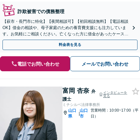
詐欺被害での債務整理
【萩市・長門市に特化】【夜間相談可】【初回相談無料】【電話相談
OK】借金の相談や、母子家庭のための養育費支援にも注力していま
す。お気軽にご相談ください。亡くなった方に借金があったケースも
柔軟な解決を図ります。
料金表を見る
電話でお問い合わせ
メールでお問い合わせ
富岡 杏奈
弁
インタビューを
見る
護士
ミチシルベ法律事務所
山口
山口
営業時間：10:00~17:00（平
|
県
市
日）