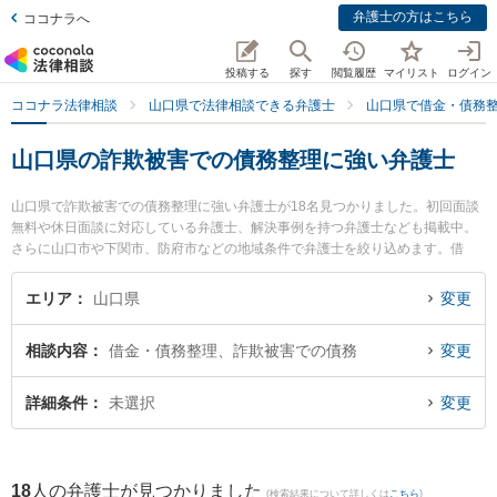
弁護士の方はこちら
ココナラへ
投稿する
探す
閲覧履歴
マイリスト
ログイン
ココナラ法律相談
山口県で法律相談できる弁護士
山口県で借金・債務
山口県の詐欺被害での債務整理に強い弁護士
山口県で詐欺被害での債務整理に強い弁護士が18名見つかりました。初回面談
無料や休日面談に対応している弁護士、解決事例を持つ弁護士なども掲載中。
さらに山口市や下関市、防府市などの地域条件で弁護士を絞り込めます。借
金・債務整理に関係する消費者金融の債務整理やクレジット会社の債務整理、
リボ払いの債務整理等の細かな分野での絞り込み検索もでき便利です。特に弁
エリア
山口県
変更
護士法人ラグーンの内田 悠太弁護士や弁護士法人ＯＮＥ 周南オフィスの前田
浩志弁護士、弁護士法人ONE 防府オフィスの宮嵜 秀典弁護士のプロフィール情
相談内容
借金・債務整理、詐欺被害での債務
変更
報や弁護士費用、強みなどが注目されています。『山口県で土日や夜間に発生
した詐欺被害での債務整理のトラブルを今すぐに弁護士に相談したい』『詐欺
被害での債務整理のトラブル解決の実績豊富な近くの弁護士を検索したい』
詳細条件
未選択
変更
『初回相談無料で詐欺被害での債務整理を法律相談できる山口県内の弁護士に
相談予約したい』などでお困りの相談者さんにおすすめです。
18
人の弁護士が見つかりました
(検索結果について詳しくは
こちら
)