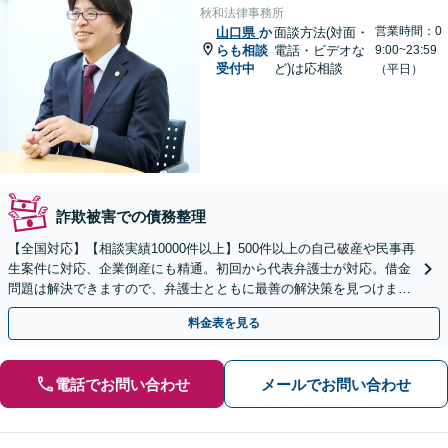
秋和法律事務所
営業時間：0
山口県
か
面談方法(対面・
らも相談
電話・ビデオな
9:00~23:59
受付中
ど)は応相談
（平日）
詐欺被害での債務整理
【全国対応】【相談実績10000件以上】500件以上の自己破産や民事再
生案件に対応、企業倒産にも精通。初回から代表弁護士が対応。借金
問題は解決できますので、弁護士とともに最善の解決策を見つけまし
ょう【初回相談無料】【法テラス利用可】
料金表を見る
電話でお問い合わせ
メールでお問い合わせ