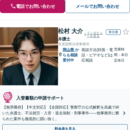
電話でお問い合わせ
メールでお問い合わせ
松村 大介
東京都
インタビュ
ーを見る
弁護士
舟渡国際法律事務所
営業時
岡山県
か
面談方法(対面・電
らも相談
話・ビデオなど)は
間：本日
受付中
応相談
定休日
入管書類の申請サポート
【無罪獲得】【中文対応】【全国対応】警察庁の公式解釈を高裁で砕
いた弁護士。不法就労・入管・退去強制・刑事事件——他事務所に断
られた案件も徹底的に闘い抜く。
料金表を見る