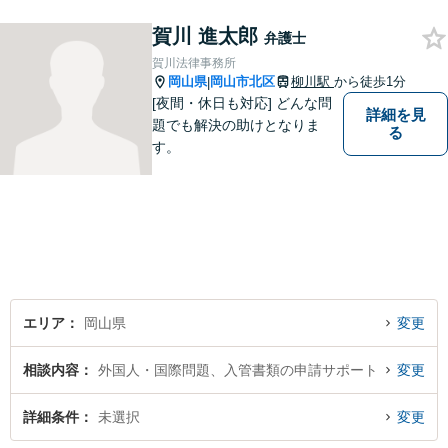
案件に取り掛かることができ
るように準備していますので
賀川 進太郎
弁護士
お気軽にご相談ください。
賀川法律事務所
岡山県
岡山市北区
柳川駅
から徒歩1分
|
[夜間・休日も対応] どんな問
詳細を見
題でも解決の助けとなりま
る
す。
エリア
岡山県
変更
相談内容
外国人・国際問題、入管書類の申請サポート
変更
詳細条件
未選択
変更