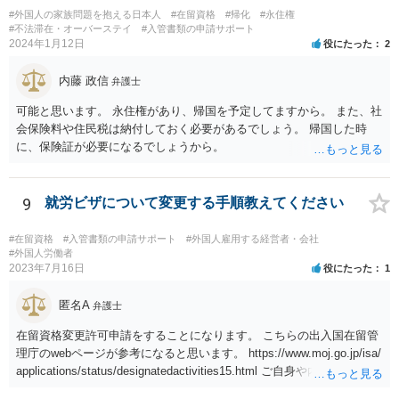
#外国人の家族問題を抱える日本人
#在留資格
#帰化
#永住権
#不法滞在・オーバーステイ
#入管書類の申請サポート
2024年1月12日
役にたった
2
内藤 政信
弁護士
可能と思います。 永住権があり、帰国を予定してますから。 また、社
会保険料や住民税は納付しておく必要があるでしょう。 帰国した時
に、保険証が必要になるでしょうから。
9
就労ビザについて変更する手順教えてください
#在留資格
#入管書類の申請サポート
#外国人雇用する経営者・会社
#外国人労働者
2023年7月16日
役にたった
1
匿名A
弁護士
在留資格変更許可申請をすることになります。 こちらの出入国在留管
理庁のwebページが参考になると思います。 https://www.moj.go.jp/isa/
applications/status/designatedactivities15.html ご自身や内定先企業で
の申請ができない又は難しいのであれば、申請取次者の承認を受けて