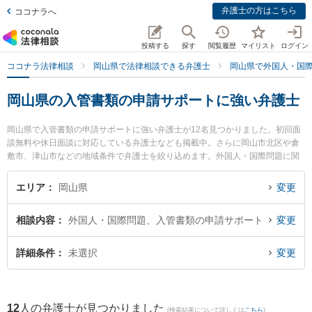
弁護士の方はこちら
ココナラへ
投稿する
探す
閲覧履歴
マイリスト
ログイン
ココナラ法律相談
岡山県で法律相談できる弁護士
岡山県で外国人・国
岡山県の入管書類の申請サポートに強い弁護士
岡山県で入管書類の申請サポートに強い弁護士が12名見つかりました。初回面
談無料や休日面談に対応している弁護士なども掲載中。さらに岡山市北区や倉
敷市、津山市などの地域条件で弁護士を絞り込めます。外国人・国際問題に関
係する国際離婚やハーグ条約、国際結婚等の細かな分野での絞り込み検索もで
き便利です。特に中岡・安彦法律事務所の中岡 宏文弁護士や弁護士法人山本・
エリア
岡山県
変更
坪井綜合法律事務所 岡山オフィスの坪井 智之弁護士、岡山南法律事務所の安井
健二弁護士のプロフィール情報や弁護士費用、強みなどが注目されています。
相談内容
外国人・国際問題、入管書類の申請サポート
変更
『岡山県で土日や夜間に発生した入管書類の申請サポートのトラブルを今すぐ
に弁護士に相談したい』『入管書類の申請サポートのトラブル解決の実績豊富
な近くの弁護士を検索したい』『初回相談無料で入管書類の申請サポートを法
詳細条件
未選択
変更
律相談できる岡山県内の弁護士に相談予約したい』などでお困りの相談者さん
におすすめです。
12
人の弁護士が見つかりました
(検索結果について詳しくは
こちら
)