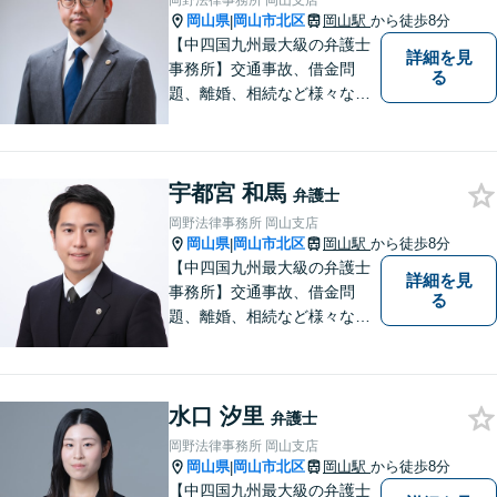
岡野法律事務所 岡山支店
ように全力を尽くします。
岡山県
岡山市北区
岡山駅
から徒歩8分
|
【中四国九州最大級の弁護士
詳細を見
事務所】交通事故、借金問
る
題、離婚、相続など様々な問
題について、「何度でも無
料」の相談を行っています！
まずはお気軽にご相談くださ
宇都宮 和馬
い！
弁護士
岡野法律事務所 岡山支店
岡山県
岡山市北区
岡山駅
から徒歩8分
|
【中四国九州最大級の弁護士
詳細を見
事務所】交通事故、借金問
る
題、離婚、相続など様々な問
題について、「何度でも無
料」の相談を行っています！
まずはお気軽にご相談くださ
水口 汐里
い！
弁護士
岡野法律事務所 岡山支店
岡山県
岡山市北区
岡山駅
から徒歩8分
|
【中四国九州最大級の弁護士