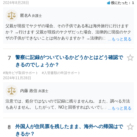
2024年8月28日
役にたった
1
匿名A
弁護士
父親が現役でヤクザの場合、その子供である私は海外旅行に行けます
か？ →行けます 父親が現役のヤクザだった場合、法律的に現役のヤク
ザの子供ができないことは何かありますか？ →法律的に、ということ
であれば、ないかと思います。
7
警察に記録がついているかどうかとはどう確認で
きるのでしょうか？
#海外ビザ取得サポート
#入管書類の申請サポート
2024年11月28日
内藤 政信
弁護士
注意では、処分ではないので記録に残りませんね。 また、調べる方法
もありません。 したがって、NOと回答すればいいでしょう。
8
外国人が住民票を残したまま、海外への帰国はで
きるか？