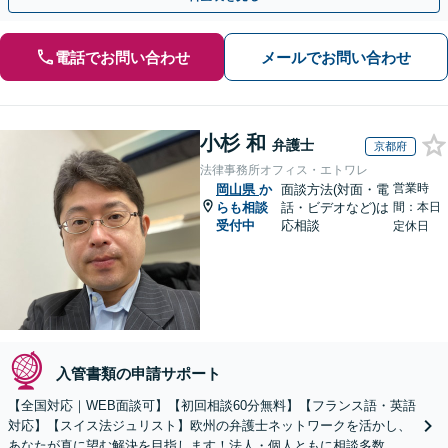
電話でお問い合わせ
メールでお問い合わせ
小杉 和
弁護士
京都府
法律事務所オフィス・エトワレ
営業時
岡山県
か
面談方法(対面・電
らも相談
話・ビデオなど)は
間：本日
受付中
応相談
定休日
入管書類の申請サポート
【全国対応｜WEB面談可】【初回相談60分無料】【フランス語・英語
対応】【スイス法ジュリスト】欧州の弁護士ネットワークを活かし、
あなたが真に望む解決を目指します！法人・個人ともに相談多数。細