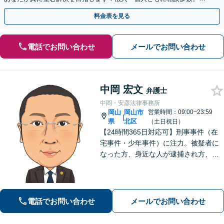
やかな連絡と粘り強い交渉を徹底【休日・夜間相談可】
料金表を見る
電話でお問い合わせ
メールでお問い合わせ
中岡 宏文
弁護士
中岡・安彦法律事務所
岡山
岡山市
営業時間：09:00~23:59
|
県
北区
（土日祝日）
【24時間365日対応可】刑事事件（在
宅事件・少年事件）に注力。被疑者に
なった方、身近な人が逮捕され方、す
ぐにご相談ください。刑事事件はスピ
ード勝負、初回の接見は即時駆けつけ
ます。事件解決後のアフターケアもい
たします。
電話でお問い合わせ
メールでお問い合わせ