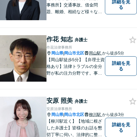
詳細を見
事務所】交通事故、借金問
る
題、離婚、相続など様々な問
題について、「何度でも無
料」の相談を行っています！
まずはお気軽にご相談くださ
作花 知志
い！
弁護士
作花法律事務所
岡山県
岡山市北区
岡山駅
から徒歩5分
|
【岡山駅徒歩5分】【弁理士資
詳細を見
格あり】法律トラブルの全分
る
野が私の注力分野です。事務
所の理念は、ご相談の後には
心の中に花が咲いたようにな
っていただけること。【法テ
安原 照美
ラス対応】【後払い対応】
弁護士
【日弁連国際人権問題委員会
安原法律事務所
所属】お困りの方は、お気軽
岡山県
岡山市北区
柳川駅
から徒歩3分
|
にご相談下さい。
【柳川駅近く】【地域に根ざ
詳細を見
した弁護士】皆様のお話を懇
る
切丁寧に伺い、法律的に整理