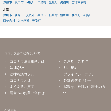
赤磐市
浅口市
和気町
早島町
里庄町
矢掛町
吉備中央町
北部
津山市
新見市
真庭市
美作市
新庄村
鏡野町
勝央町
奈義町
西粟倉村
久米南町
美咲町
ココナラ法律相談について
ココナラ法律相談とは
ご意見・ご要望
法律Q&A
利用規約
法律相談コラム
プライバシーポリシー
ココナラとは
外部送信ポリシー
よくあるご質問
掲載をご検討の弁護士の方
へ
運営へのお問い合わせ
会社情報