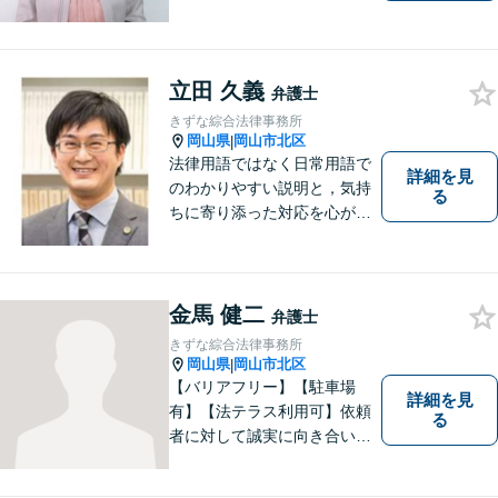
して、わかりやすい言葉でご
説明いたします。【24時間予
約受付可】皆様方のお悩みが
立田 久義
少しでも解決されますよう，
弁護士
誠心誠意努力いたす所存で
きずな綜合法律事務所
す。皆様方のご来所をお待ち
岡山県
岡山市北区
|
しております。
法律用語ではなく日常用語で
詳細を見
のわかりやすい説明と，気持
る
ちに寄り添った対応を心がけ
ています。
金馬 健二
弁護士
きずな綜合法律事務所
岡山県
岡山市北区
|
【バリアフリー】【駐車場
詳細を見
有】【法テラス利用可】依頼
る
者に対して誠実に向き合い、
寄り添うことを心がけており
ます。 どんなときでもすぐに