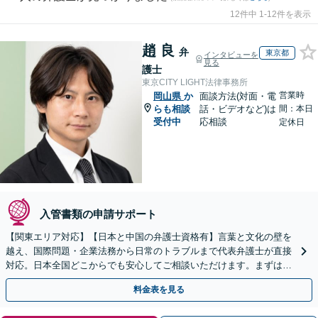
12件中 1-12件を表示
趙 良
弁
東京都
インタビューを
見る
護士
東京CITY LIGHT法律事務所
営業時
岡山県
か
面談方法(対面・電
らも相談
話・ビデオなど)は
間：本日
受付中
応相談
定休日
入管書類の申請サポート
【関東エリア対応】【日本と中国の弁護士資格有】言葉と文化の壁を
越え、国際問題・企業法務から日常のトラブルまで代表弁護士が直接
対応。日本全国どこからでも安心してご相談いただけます。まずは一
歩を踏み出してみませんか。【初回相談無料】
料金表を見る