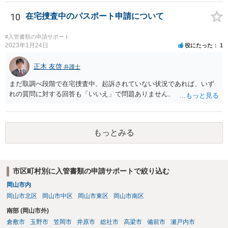
いる弁護士や行政書士に相談されるのが良いです。
10
在宅捜査中のパスポート申請について
#入管書類の申請サポート
2023年1月24日
役にたった
1
正木 友啓
弁護士
まだ取調べ段階で在宅捜査中、起訴されていない状況であれば、いず
れの質問に対する回答も「いいえ」で問題ありません。
もっとみる
市区町村別に入管書類の申請サポートで絞り込む
岡山市内
岡山市北区
岡山市中区
岡山市東区
岡山市南区
南部 (岡山市外)
倉敷市
玉野市
笠岡市
井原市
総社市
高梁市
備前市
瀬戸内市