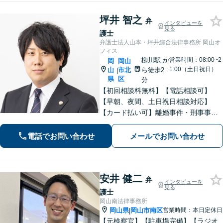
坪井 智之
弁
インタビューを
見る
護士
弁護士法人山本・坪井綜合法律事務所 岡山オ
フィス
柳川駅
か
営業時間：08:00~2
岡
岡山
1:00（土日祝日）
山
市北
ら徒歩2
|
県
区
分
【初回相談料無料】【電話相談可】
【早朝、夜間、土日祝日相談対応】
【カード払い可】離婚事件・刑事事
件・交通事故の専門弁護士があなたの
お悩みを解決いたします。一人で悩ま
電話でお問い合わせ
メールでお問い合わせ
ずに新たな一歩をわたしたちと。
安井 健二
弁
インタビューを
見る
護士
岡山南法律事務所
岡山県
岡山市南区
営業時間：本日定休日
|
【元検察官】【駐車場完備】【ラジオ