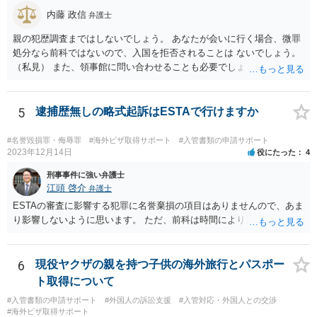
内藤 政信
弁護士
親の犯歴調査まではしないでしょう。 あなたが会いに行く場合、微罪
処分なら前科ではないので、入国を拒否されることは ないでしょう。
（私見） また、領事館に問い合わせることも必要でしょう。
5
逮捕歴無しの略式起訴はESTAで行けますか
#名誉毀損罪・侮辱罪
#海外ビザ取得サポート
#入管書類の申請サポート
2023年12月14日
役にたった
4
刑事事件に強い弁護士
江頭 啓介
弁護士
ESTAの審査に影響する犯罪に名誉棄損の項目はありませんので、あま
り影響しないように思います。 ただ、前科は時間により消えません。
6
現役ヤクザの親を持つ子供の海外旅行とパスポー
ト取得について
#入管書類の申請サポート
#外国人の訴訟支援
#入管対応・外国人との交渉
#海外ビザ取得サポート