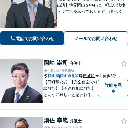
出演】地元岡山を中心に、幅広い法律
トラブルを承っております。理不尽な
思いをされている方が「明るい未来」
を歩んでいけるよう、親切丁寧にサポ
ートいたします。お困りの方はお早め
にご相談ください【WEB面談｜夜間面
電話でお問い合わせ
メールでお問い合わせ
談可】
岡﨑 崇司
弁護士
ゆうあい法律事務所
岡山県
岡山市北区
田町駅
から徒歩2分
|
【田町駅2分】【完全個室で相
詳細を見
談可能】【子連れ相談可能】
る
どんなに難しいと思われる案
件でも、あきらめずに解決策
を探していきたいと考えてい
ます。トラブルに巻き込まれ
畑佐 幸範
ている皆さまの現状を良い方
弁護士
向に変化させることができる