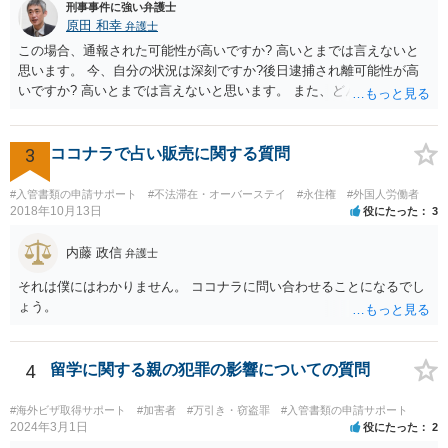
刑事事件に強い弁護士
原田 和幸
弁護士
この場合、通報された可能性が高いですか? 高いとまでは言えないと
思います。 今、自分の状況は深刻ですか?後日逮捕され離可能性が高
いですか? 高いとまでは言えないと思います。 また、どんな犯罪をし
てしまいしまったでしょうか? 考えられるとすれば、建造物侵入罪あ
たりでしょうか。
3
ココナラで占い販売に関する質問
#入管書類の申請サポート
#不法滞在・オーバーステイ
#永住権
#外国人労働者
2018年10月13日
役にたった
3
内藤 政信
弁護士
それは僕にはわかりません。 ココナラに問い合わせることになるでし
ょう。
4
留学に関する親の犯罪の影響についての質問
#海外ビザ取得サポート
#加害者
#万引き・窃盗罪
#入管書類の申請サポート
2024年3月1日
役にたった
2