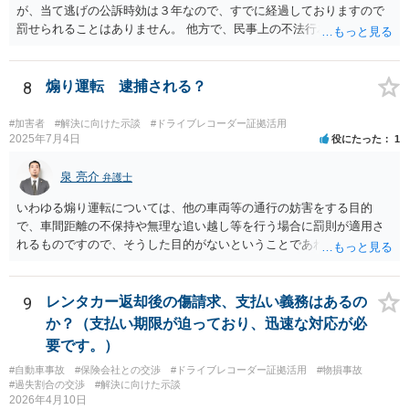
が、当て逃げの公訴時効は３年なので、すでに経過しておりますので
罰せられることはありません。 他方で、民事上の不法行為にあたって
おり、これについては、加害者と損害を知ってから３年または不法行
為から２０年なのですが、すでに不法行為から３年は経過しているも
のの、相手方は加害者を知らないと思いますので、こちらの時効には
8
煽り運転 逮捕される？
かかっていないかと思います 相手方へ償いたいという気持ちが強くあ
るのであれば、一度警察へ当時の日時や場所、事故状況をお伝えして
#加害者
#解決に向けた示談
#ドライブレコーダー証拠活用
いただき、調査依頼した方が良いです。
2025年7月4日
役にたった
1
泉 亮介
弁護士
いわゆる煽り運転については、他の車両等の通行の妨害をする目的
で、車間距離の不保持や無理な追い越し等を行う場合に罰則が適用さ
れるものですので、そうした目的がないということであれば煽り運転
として刑事責任を問われる可能性は低いかと思われます。
9
レンタカー返却後の傷請求、支払い義務はあるの
か？（支払い期限が迫っており、迅速な対応が必
要です。）
#自動車事故
#保険会社との交渉
#ドライブレコーダー証拠活用
#物損事故
#過失割合の交渉
#解決に向けた示談
2026年4月10日