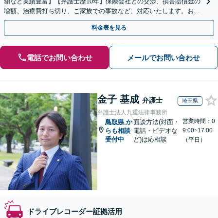
額など実績豊富】【弁護士歴10年】保険会社との交渉、損害賠償金の
増額、治療費打ち切り、ご家族での事故など、対応いたします。お早
めにご相談ください【初回相談・着手金無料】
料金表を見る
電話でお問い合わせ
メールでお問い合わせ
金子 基成
弁護士
埼玉県
弁護士法人九重法律事務所
営業時間：0
鳥取県
か
面談方法(対面・
らも相談
電話・ビデオな
9:00~17:00
受付中
ど)は応相談
（平日）
ドライブレコーダー証拠活用