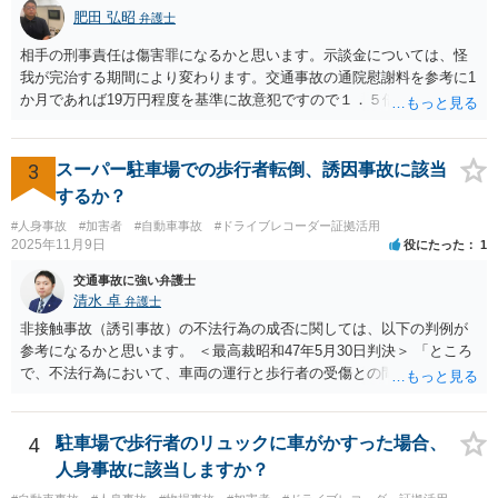
と、過失運転致傷罪に問われる可能性もあります。 これらのことを
肥田 弘昭
弁護士
前提に、今後の対応を検討するとすれば、例えば、以下のような対応
相手の刑事責任は傷害罪になるかと思います。示談金については、怪
が考えられます。 ① お姉様は足の小指を骨折されており、今回の事故
我が完治する期間により変わります。交通事故の通院慰謝料を参考に1
の被害者にあたります（お姉様が被害者の人身事故）。そして、自動
か月であれば19万円程度を基準に故意犯ですので１．５倍か2倍程度す
車の運転手は、お姉様に怪我をさせ、救護•警察への報告をせずに事故
る金額が相場かと思います。完治の期間が延びればその分慰謝料額も
現場を去っており、過失運転致傷罪、報告義務違反等に該当する可能
上がるかと思います。ご参考にしてください。
性があります（お姉様が罪に問われることはないでしょうから、ご不
3
スーパー駐車場での歩行者転倒、誘因事故に該当
安になり過ぎることはないでしょう）。 ② そのため、自動車の運転手
を被疑者として警察は必要な捜査を行い、検察庁に事件を送致するも
するか？
のと思わます。お姉様としては、捜査にしっかり協力なさるべきでし
#人身事故
#加害者
#自動車事故
#ドライブレコーダー証拠活用
ょう。 ③ さらに、自動車の運転手の所在が明らかとなった場合、自動
2025年11月9日
役にたった
1
車の運転手の加入している任意保険会社からお怪我に関する損害賠償
交通事故に強い弁護士
をしっかりとしてもらうべきでしょう（運転手から渡された２万円は
清水 卓
弁護士
損害賠償の一部としてもらっておいて特に問題はないかと思いま
す）。 ③ ご自身での対応が難しければ、お住まいの地域等の弁護士に
非接触事故（誘引事故）の不法行為の成否に関しては、以下の判例が
相談•依頼し、事故相手との示談交渉等をしてもらうこともご検討くだ
参考になるかと思います。 ＜最高裁昭和47年5月30日判決＞ 「ところ
さい。 ④ お姉様又はお姉様のご家族（同居，別居を問いません）が加
で、不法行為において、車両の運行と歩行者の受傷との間に相当因果
入している自転車保険、自動車の任意保険、自宅の火災保険等に弁護
関係があるとされる場合は、車両が被害者に直接接触したり、または
士費用特約がついているか否か確認してみて下さい。自転車に乗って
車両が衝突した物体等がさらに被害者に接触したりするときが普通で
いる際に交通事故に遭った場合にも適用がある場合があります。 弁
あるが、これに限られるものではなく、このような接触がないときで
4
駐車場で歩行者のリュックに車がかすった場合、
護士費用特約がついている場合、相談料や依頼する弁護士費用を弁護
あつても、車両の運行が被害者の予測を裏切るような常軌を逸したも
人身事故に該当しますか？
士費用特約から支払ってもらえます。
のであつて、歩行者がこれによつて危難を避けるべき方法を見失い転