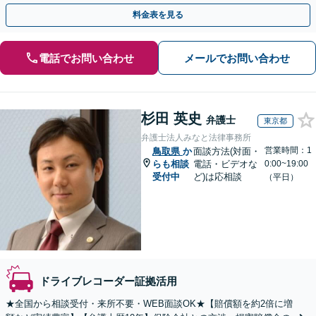
13拠点】お気軽にご相談ください。
料金表を見る
電話でお問い合わせ
メールでお問い合わせ
杉田 英史
弁護士
東京都
弁護士法人みなと法律事務所
営業時間：1
鳥取県
か
面談方法(対面・
らも相談
電話・ビデオな
0:00~19:00
受付中
ど)は応相談
（平日）
ドライブレコーダー証拠活用
★全国から相談受付・来所不要・WEB面談OK★【賠償額を約2倍に増