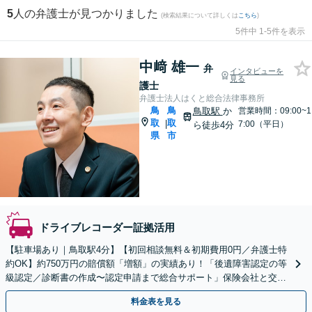
5
人の弁護士が見つかりました
(検索結果について詳しくは
こちら
)
5件中 1-5件を表示
中﨑 雄一
弁
インタビューを
見る
護士
弁護士法人はくと総合法律事務所
鳥
鳥
鳥取駅
か
営業時間：09:00~1
取
取
|
7:00（平日）
ら徒歩4分
県
市
ドライブレコーダー証拠活用
【駐車場あり｜鳥取駅4分】【初回相談無料＆初期費用0円／弁護士特
約OK】約750万円の賠償額「増額」の実績あり！「後遺障害認定の等
級認定／診断書の作成〜認定申請まで総合サポート」保険会社と交渉
し、最大限の賠償金獲得を目指します。
料金表を見る