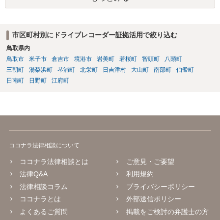
市区町村別にドライブレコーダー証拠活用で絞り込む
鳥取県内
鳥取市
米子市
倉吉市
境港市
岩美町
若桜町
智頭町
八頭町
三朝町
湯梨浜町
琴浦町
北栄町
日吉津村
大山町
南部町
伯耆町
日南町
日野町
江府町
ココナラ法律相談について
ココナラ法律相談とは
ご意見・ご要望
法律Q&A
利用規約
法律相談コラム
プライバシーポリシー
ココナラとは
外部送信ポリシー
よくあるご質問
掲載をご検討の弁護士の方