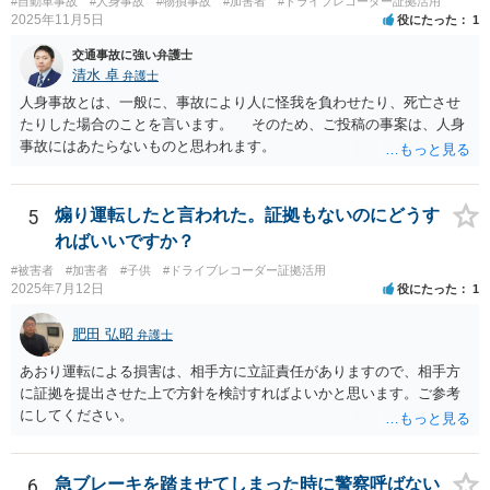
#自動車事故
#人身事故
#物損事故
#加害者
#ドライブレコーダー証拠活用
倒して受傷するなど、衝突にも比すべき事態によつて傷害が生じた場
2025年11月5日
役にたった
1
合には、その運行と歩行者の受傷との間に相当因果関係を認めるのが
相当である。」 → この判例の考え方からしますと、あなたのご事案で
交通事故に強い弁護士
は、歩行者側の予想を裏切るような運行をしてないこと、歩行者側が
清水 卓
弁護士
危険を避けるべき方法を見失ったような事情も特に見受けられないこ
人身事故とは、一般に、事故により人に怪我を負わせたり、死亡させ
と等からすれば、衝突にも比すべき事態とは言えないように思われま
たりした場合のことを言います。 そのため、ご投稿の事案は、人身
す。 なお、もしものために、①ドライブレコーダーの映像等があ
事故にはあたらないものと思われます。
る場合には上書き等で消失しないように保存しておく、②ご自身加入
の保険会社に念のために報告しておく（時間が経ってからの報告の場
合、保険対応をしてもらうのに苦慮する可能性があります）こと等が
5
煽り運転したと言われた。証拠もないのにどうす
考えられます。 【参考】裁判所サイト https://www.courts.go.jp/app/ha
ればいいですか？
nrei_jp/detail2?id=52040
#被害者
#加害者
#子供
#ドライブレコーダー証拠活用
2025年7月12日
役にたった
1
肥田 弘昭
弁護士
あおり運転による損害は、相手方に立証責任がありますので、相手方
に証拠を提出させた上で方針を検討すればよいかと思います。ご参考
にしてください。
6
急ブレーキを踏ませてしまった時に警察呼ばない