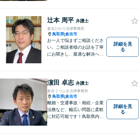
です。 お客様の気持ちに寄り
添い、柔軟かつスムーズな解
辻本 周平
決を目指します。 どんな些細
弁護士
なことでもお気軽にご相談く
倉吉ひかり法律事務所
ださい。【弁護士歴15年以
鳥取県
倉吉市
|
上】
お一人で悩まずご相談くださ
詳細を見
い。ご相談者様のお話を丁寧
る
にお聞きし、最適な解決へと
導きます。
濵田 卓志
弁護士
倉吉うつぶき法律事務所
鳥取県
倉吉市
|
離婚・交通事故・相続・企業
詳細を見
法務など、幅広い問題に柔軟
る
に対応可能です！鳥取県内の
皆さまのお役に立てるよう尽
力いたします。「こんな相談
をしてもいいのか」と迷われ