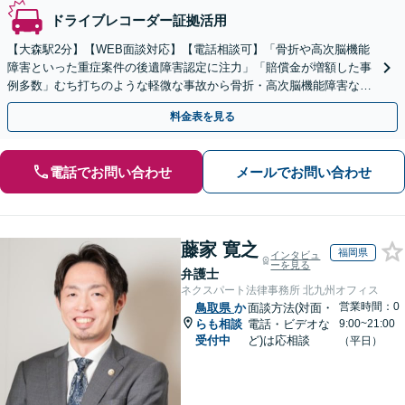
ドライブレコーダー証拠活用
【大森駅2分】【WEB面談対応】【電話相談可】「骨折や高次脳機能
障害といった重症案件の後遺障害認定に注力」「賠償金が増額した事
例多数」むち打ちのような軽微な事故から骨折・高次脳機能障害など
の重症事故まで、事故の規模に関わらず対応いたします
料金表を見る
電話でお問い合わせ
メールでお問い合わせ
藤家 寛之
福岡県
インタビュ
ーを見る
弁護士
ネクスパート法律事務所 北九州オフィス
営業時間：0
鳥取県
か
面談方法(対面・
らも相談
電話・ビデオな
9:00~21:00
受付中
ど)は応相談
（平日）