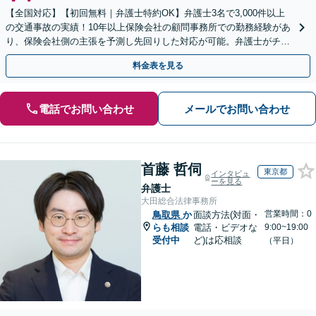
【全国対応】【初回無料｜弁護士特約OK】弁護士3名で3,000件以上
の交通事故の実績！10年以上保険会社の顧問事務所での勤務経験があ
り、保険会社側の主張を予測し先回りした対応が可能。弁護士がチー
ムとなり示談交渉、休業損害、後遺障害等に対応。
料金表を見る
電話でお問い合わせ
メールでお問い合わせ
首藤 哲伺
東京都
インタビュ
ーを見る
弁護士
大田総合法律事務所
営業時間：0
鳥取県
か
面談方法(対面・
らも相談
電話・ビデオな
9:00~19:00
受付中
ど)は応相談
（平日）