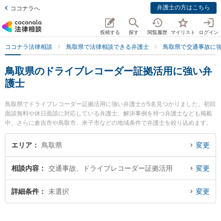
弁護士の方はこちら
ココナラへ
投稿する
探す
閲覧履歴
マイリスト
ログイン
ココナラ法律相談
鳥取県で法律相談できる弁護士
鳥取県で交通事故に
鳥取県のドライブレコーダー証拠活用に強い弁
護士
鳥取県でドライブレコーダー証拠活用に強い弁護士が5名見つかりました。初回
面談無料や休日面談に対応している弁護士、解決事例を持つ弁護士なども掲載
中。さらに倉吉市や鳥取市、米子市などの地域条件で弁護士を絞り込めます。
交通事故に関係する自動車事故やバイク事故、自転車事故等の細かな分野での
絞り込み検索もでき便利です。特に弁護士法人はくと総合法律事務所の中﨑 雄
エリア
鳥取県
変更
一弁護士やWaSay法律事務所の魚谷 和世弁護士、倉吉ひかり法律事務所の辻本
周平弁護士のプロフィール情報や弁護士費用、強みなどが注目されています。
相談内容
交通事故、ドライブレコーダー証拠活用
変更
『鳥取県で土日や夜間に発生したドライブレコーダー証拠活用のトラブルを今
すぐに弁護士に相談したい』『ドライブレコーダー証拠活用のトラブル解決の
実績豊富な近くの弁護士を検索したい』『初回相談無料でドライブレコーダー
詳細条件
未選択
変更
証拠活用を法律相談できる鳥取県内の弁護士に相談予約したい』などでお困り
の相談者さんにおすすめです。