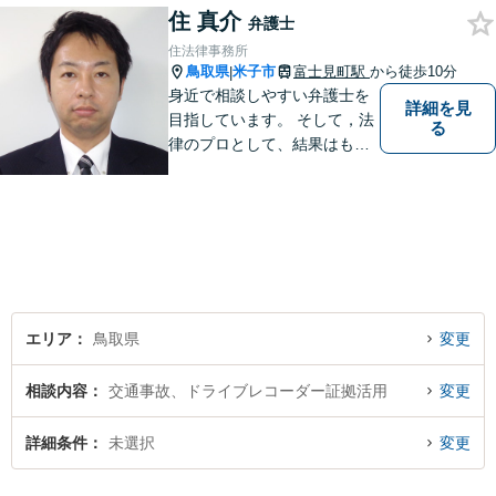
ている方も、お気軽にご相談
住 真介
弁護士
ください！【駐車場有】
住法律事務所
鳥取県
米子市
富士見町駅
から徒歩10分
|
身近で相談しやすい弁護士を
詳細を見
目指しています。 そして，法
る
律のプロとして、結果はもち
ろん，解決に至る過程にこだ
わり，質の高いサービスを提
供します。 また，相談者様、
依頼者様の心を理解し，寄り
添いながら問題い解決のサポ
ートを心がけています。
エリア
鳥取県
変更
相談内容
交通事故、ドライブレコーダー証拠活用
変更
詳細条件
未選択
変更