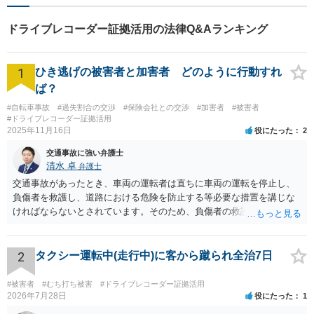
ドライブレコーダー証拠活用の法律Q&Aランキング
1
ひき逃げの被害者と加害者 どのように行動すれ
ば？
#自転車事故
#過失割合の交渉
#保険会社との交渉
#加害者
#被害者
#ドライブレコーダー証拠活用
2025年11月16日
役にたった
2
交通事故に強い弁護士
清水 卓
弁護士
交通事故があったとき、車両の運転者は直ちに車両の運転を停止し、
負傷者を救護し、道路における危険を防止する等必要な措置を講じな
ければならないとされています。そのため、負傷者の救護や道路にお
ける危険を防止する措置を講じずに逃走すれば、「危険防止措置義務
違反」が問題になります。 また、交通事故があったときは、警察官
が現場にいるときはその警察官に、警察官が現場にいなければ直ちに
2
タクシー運転中(走行中)に客から蹴られ全治7日
最寄りの警察署等に、事故の発生日時・場所、死傷者の数及び負傷者
の負傷の程度並びに損害した物及び損壊の程度等を報告しなければな
#被害者
#むち打ち被害
#ドライブレコーダー証拠活用
らないとされています。そのため、警察署等への報告を怠ると、「報
2026年7月28日
役にたった
1
告義務違反」が問題になります。 なお、事故によって人が負傷する