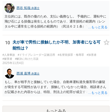
西谷 拓哉
弁護士
主位的には、既存の傷のため、支払い義務なし。 予備的に、運転中に
飛び石による損傷は発生しえるものであり、通常損耗の範囲内（レン
タル中に通常生じ得る損耗の範囲内）（民法６２１条）であり、原状
回復義務なし。 のため、一切支払いには応じられない。 と返答するこ
とが考えられます。 （参考） 民法（賃借人の原状回復義務） 第六百
二十一条 賃借人は、賃借物を受け取った後にこれに生じた損傷（通
10
夫が車で男性に接触したか不明、加害者になる可
常の使用及び収益によって生じた賃借物の損耗並びに賃借物の経年変
能性は？
化を除く。以下この条において同じ。）がある場合において、賃貸借
#人身事故
#ドライブレコーダー証拠活用
#名誉毀損罪・侮辱罪
#加害者
が終了したときは、その損傷を原状に復する義務を負う。ただし、そ
#被害者
#解決に向けた示談
の損傷が賃借人の責めに帰することができない事由によるものである
2025年11月4日
ときは、この限りでない。
西浦 嘉博
弁護士
もし、車が相手方と接触していた場合、自動車運転過失傷害罪の嫌疑
が発生する可能性があります。 接触していなかった場合、相談者さん
が記載された内容からは、特段、刑法上の犯罪が成立する様には見受
けられませんでした。 ご不安でしたら、最寄りの法律事務所での相談
も検討ください。 上記、ご参考ください。
もっとみる