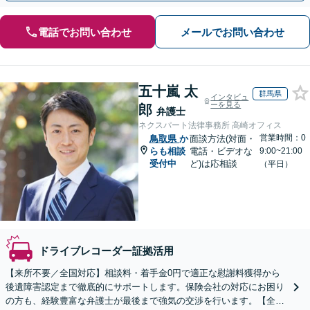
電話でお問い合わせ
メールでお問い合わせ
五十嵐 太
群馬県
インタビュ
ーを見る
郎
弁護士
ネクスパート法律事務所 高崎オフィス
営業時間：0
鳥取県
か
面談方法(対面・
らも相談
電話・ビデオな
9:00~21:00
受付中
ど)は応相談
（平日）
ドライブレコーダー証拠活用
【来所不要／全国対応】相談料・着手金0円で適正な慰謝料獲得から
後遺障害認定まで徹底的にサポートします。保険会社の対応にお困り
の方も、経験豊富な弁護士が最後まで強気の交渉を行います。【全国