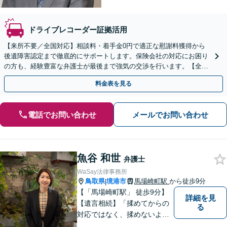
ドライブレコーダー証拠活用
【来所不要／全国対応】相談料・着手金0円で適正な慰謝料獲得から
後遺障害認定まで徹底的にサポートします。保険会社の対応にお困り
の方も、経験豊富な弁護士が最後まで強気の交渉を行います。【全国
13拠点】お気軽にご相談ください。
料金表を見る
電話でお問い合わせ
メールでお問い合わせ
魚谷 和世
弁護士
WaSay法律事務所
鳥取県
境港市
馬場崎町駅
から徒歩9分
|
【「馬場崎町駅」 徒歩9分】
詳細を見
【遺言相続】「揉めてからの
る
対応ではなく、揉めないよう
にする」ことを目指す弁護士