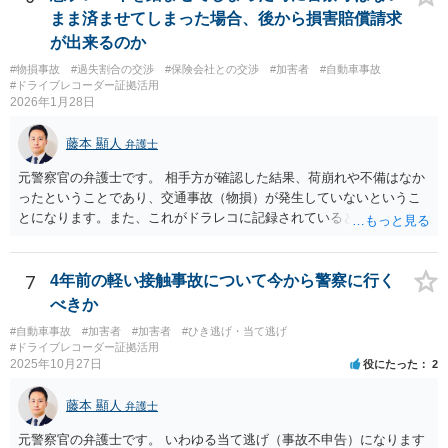
まま済ませてしまった場合、後から損害賠償請求
が出来るのか
#物損事故
#過失割合の交渉
#保険会社との交渉
#加害者
#自動車事故
#ドライブレコーダー証拠活用
2026年1月28日
藤本 顯人
弁護士
元警察官の弁護士です。 相手方が確認した結果、荷崩れや不備はなか
ったということであり、交通事故（物損）が発生していないというこ
とになります。また、これがドラレコに記録されているということな
ので証拠もある所です。 ただ、相手がドラレコを出さずにきた場合、
実際に損害賠償ができるかどうか、またそれが適正な請求かどうかは
さておき（証拠がないのと、ではなぜその場で確認したのに気づかな
7
4年前の軽い接触事故について今から警察に行く
かったのかということが問題になるため）、請求されるリスクはあり
べきか
ます。 この場合には、警察の方では、物損の事実が不明確であるとし
#自動車事故
#加害者
#加害者
#ひき逃げ・当て逃げ
て届出を受理しない可能性もあり得ますが、本人が物損したの述べて
#ドライブレコーダー証拠活用
おり、そのことを写真などで示してきた場合には、受理する可能性も
2025年10月27日
役にたった
2
あります。
藤本 顯人
弁護士
元警察官の弁護士です。 いわゆる当て逃げ（事故不申告）になります