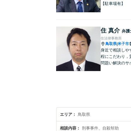
【駐車場有】
住 真介
弁護
住法律事務所
鳥取県
米子市
|
身近で相談しや
程にこだわり，
問題い解決のサ
エリア
鳥取県
相談内容
刑事事件、自殺幇助