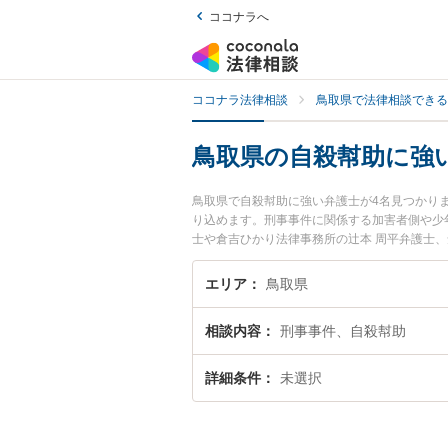
ココナラへ
ココナラ法律相談
鳥取県で法律相談できる
鳥取県の自殺幇助に強
鳥取県で自殺幇助に強い弁護士が4名見つかり
り込めます。刑事事件に関係する加害者側や少
士や倉吉ひかり法律事務所の辻本 周平弁護士
間に発生した自殺幇助のトラブルを今すぐに弁
る鳥取県内の弁護士に相談予約したい』などで
エリア
鳥取県
相談内容
刑事事件、自殺幇助
詳細条件
未選択