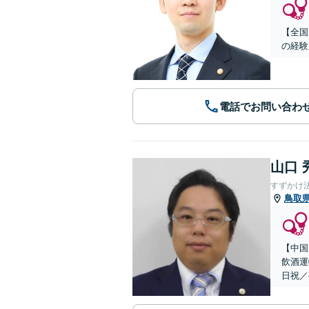
【全国
の経験
電話でお問い合わ
山口 
すずかけ
鳥取
【中国
飲酒運
日祝／