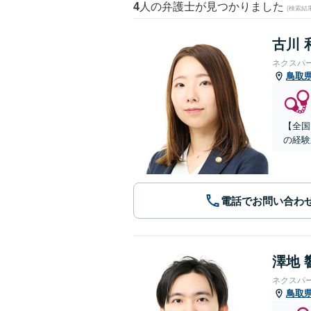
4
人の弁護士が見つかりました
(検索結
古川 
ネクスパ
鳥取
【全国
の経験
電話でお問い合わ
澤地 
ネクスパ
鳥取