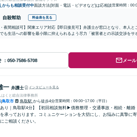
県
からも相談受付中
面談方法(対面・電話・ビデオなど)は応相談
営業時間：00:0
自殺幇助
料金表を見る
・夜間相談可】関東エリア対応【即日接見可】弁護士が窓口となり、本人と
でも生活への影響を最小限に抑えられるよう尽力「被害者との示談交渉をサ
せ
メール
雄一
弁護士
インタビューを見る
人はくと総合法律事務所
県
鳥取市
鳥取駅
から徒歩4分
営業時間：09:00~17:00（平日）
|
あり｜鳥取駅4分】【初回相談無料▶︎債務整理・交通事故・相続・離婚
を承っております。コミュニケーションを大切にし、お悩みに真摯に寄
にご相談ください。