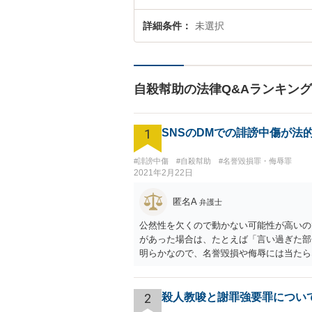
詳細条件
未選択
自殺幇助の法律Q&Aランキング
1
SNSのDMでの誹謗中傷が法
#誹謗中傷
#自殺幇助
#名誉毀損罪・侮辱罪
2021年2月22日
匿名A
弁護士
公然性を欠くので動かない可能性が高いの
があった場合は、たとえば「言い過ぎた部
明らかなので、名誉毀損や侮辱には当たら
してきたのか尋ねることが考えられます。
2
殺人教唆と謝罪強要罪につい