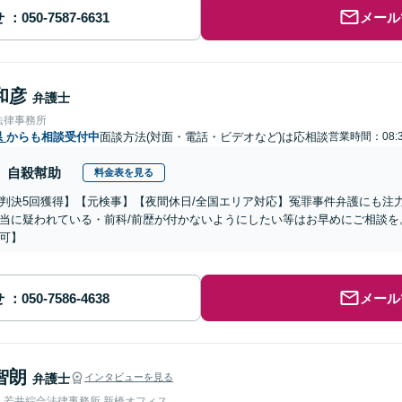
せ
メール
和彦
弁護士
法律事務所
県
からも相談受付中
面談方法(対面・電話・ビデオなど)は応相談
営業時間：08:3
自殺幇助
料金表を見る
判決5回獲得】【元検事】【夜間休日/全国エリア対応】冤罪事件弁護にも注
当に疑われている・前科/前歴が付かないようにしたい等はお早めにご相談を
可】
せ
メール
智朗
弁護士
インタビューを見る
人若井綜合法律事務所 新橋オフィス