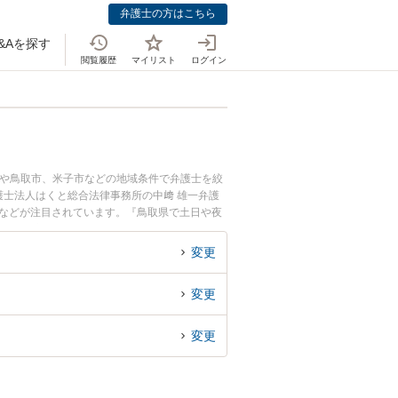
弁護士の方はこちら
&Aを探す
閲覧履歴
マイリスト
ログイン
市や鳥取市、米子市などの地域条件で弁護士を絞
士法人はくと総合法律事務所の中﨑 雄一弁護
みなどが注目されています。『鳥取県で土日や夜
たい』『初回相談無料で自殺幇助を法律相談でき
変更
変更
変更