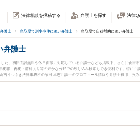
法律相談を投稿する
弁護士を探す
法律Q
弁護士
鳥取県で刑事事件に強い弁護士
鳥取県で自殺幇助に強い弁護士
い弁護士
ました。初回面談無料や休日面談に対応している弁護士なども掲載中。さらに倉吉
年犯罪、再犯・前科あり等の細かな分野での絞り込み検索もでき便利です。特に弁護
、倉吉うつぶき法律事務所の濵田 卓志弁護士のプロフィール情報や弁護士費用、強
護士に相談したい』『自殺幇助のトラブル解決の実績豊富な近くの弁護士を検索し
お困りの相談者さんにおすすめです。