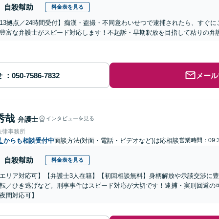
自殺幇助
料金表を見る
13拠点／24時間受付】痴漢・盗撮・不同意わいせつで逮捕されたら、すぐ
豊富な弁護士がスピード対応します！不起訴・早期釈放を目指して粘りの弁
せ
メール
秀哉
弁護士
インタビューを見る
法律事務所
県
からも相談受付中
面談方法(対面・電話・ビデオなど)は応相談
営業時間：09:3
自殺幇助
料金表を見る
エリア対応可】【弁護士3人在籍】【初回相談無料】身柄解放や示談交渉に
転／ひき逃げなど。刑事事件はスピード対応が大切です！逮捕・実刑回避の
夜間対応可】