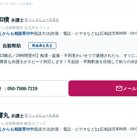
果について詳しくは
こちら
)
和積
弁護士
インタビューを見る
ート法律事務所 北九州オフィス
県
からも相談受付中
面談方法(対面・電話・ビデオなど)は応相談
営業時間：09:0
自殺幇助
料金表を見る
13拠点／24時間受付】痴漢・盗撮・不同意わいせつで逮捕されたら、すぐ
豊富な弁護士がスピード対応します！不起訴・早期釈放を目指して粘りの弁
せ
メール
響丸
弁護士
インタビューを見る
ート法律事務所 横浜オフィス
県
からも相談受付中
面談方法(対面・電話・ビデオなど)は応相談
営業時間：09:0