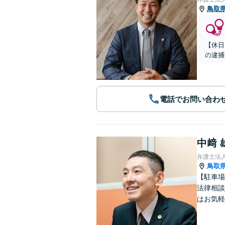
鳥取
【休日
の逮捕
電話でお問い合わ
中﨑 
弁護士法
鳥取
【駐車場
法律相談
はお気軽