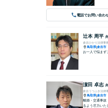
電話でお問い合わ
辻本 周平
倉吉ひかり法律事
鳥取県
倉吉市
|
お一人で悩まず
濵田 卓志
倉吉うつぶき法律
鳥取県
倉吉市
|
離婚・交通事故
るよう尽力いた