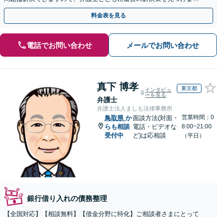
ょう【初回相談無料】【法テラス利用可】
料金表を見る
電話でお問い合わせ
メールでお問い合わせ
真下 博孝
東京都
インタビュ
ーを見る
弁護士
弁護士法人ましも法律事務所
営業時間：0
鳥取県
か
面談方法(対面・
らも相談
電話・ビデオな
8:00~21:00
受付中
ど)は応相談
（平日）
銀行借り入れの債務整理
【全国対応】【相談無料】【借金分野に特化】ご相談者さまにとって