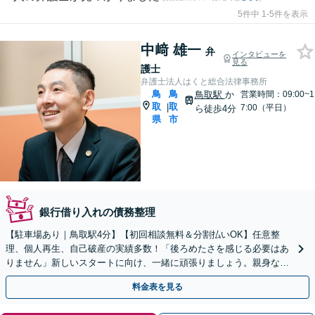
5件中 1-5件を表示
中﨑 雄一
弁
インタビューを
見る
護士
弁護士法人はくと総合法律事務所
鳥
鳥
鳥取駅
か
営業時間：09:00~1
取
取
|
7:00（平日）
ら徒歩4分
県
市
銀行借り入れの債務整理
【駐車場あり｜鳥取駅4分】【初回相談無料＆分割払いOK】任意整
理、個人再生、自己破産の実績多数！「後ろめたさを感じる必要はあ
りません」新しいスタートに向け、一緒に頑張りましょう。親身な対
応◎安心してご相談ください。
料金表を見る