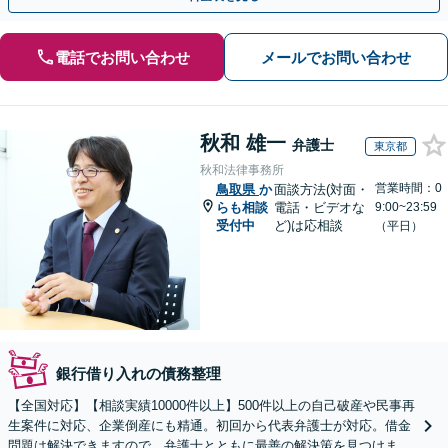
電話でお問い合わせ
メールでお問い合わせ
秋和 雄一
弁護士
東京都
秋和法律事務所
営業時間：0
鳥取県
か
面談方法(対面・
らも相談
電話・ビデオな
9:00~23:59
受付中
ど)は応相談
（平日）
銀行借り入れの債務整理
【全国対応】【相談実績10000件以上】500件以上の自己破産や民事再
生案件に対応、企業倒産にも精通。初回から代表弁護士が対応。借金
問題は解決できますので、弁護士とともに最善の解決策を見つけまし