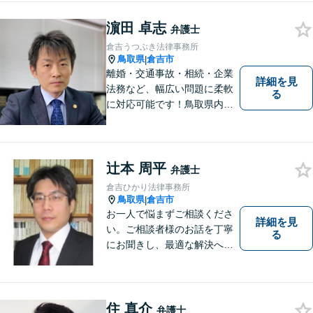
添い、柔軟かつスムーズな解
濵田 卓志
決を目指します。 どんな些細
弁護士
なことでもお気軽にご相談く
倉吉うつぶき法律事務所
ださい。【弁護士歴15年以
鳥取県
倉吉市
|
上】
離婚・交通事故・相続・企業
詳細を見
法務など、幅広い問題に柔軟
る
に対応可能です！鳥取県内の
皆さまのお役に立てるよう尽
力いたします。「こんな相談
をしてもいいのか」と迷われ
ている方も、お気軽にご相談
辻本 周平
弁護士
ください！【駐車場有】
倉吉ひかり法律事務所
鳥取県
倉吉市
|
お一人で悩まずご相談くださ
詳細を見
い。ご相談者様のお話を丁寧
る
にお聞きし、最適な解決へと
導きます。
住 真介
弁護士