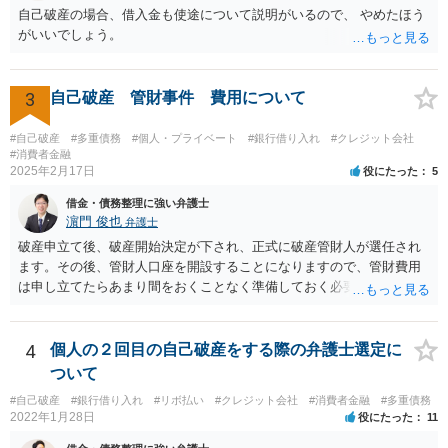
自己破産の場合、借入金も使途について説明がいるので、 やめたほう
がいいでしょう。
3
自己破産 管財事件 費用について
#自己破産
#多重債務
#個人・プライベート
#銀行借り入れ
#クレジット会社
#消費者金融
2025年2月17日
役にたった
5
借金・債務整理に強い弁護士
濵門 俊也
弁護士
破産申立て後、破産開始決定が下され、正式に破産管財人が選任され
ます。その後、管財人口座を開設することになりますので、管財費用
は申し立てたらあまり間をおくことなく準備しておく必要がありま
す。
4
個人の２回目の自己破産をする際の弁護士選定に
ついて
#自己破産
#銀行借り入れ
#リボ払い
#クレジット会社
#消費者金融
#多重債務
2022年1月28日
役にたった
11