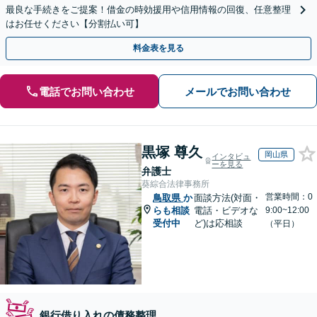
最良な手続きをご提案！借金の時効援用や信用情報の回復、任意整理
はお任せください【分割払い可】
料金表を見る
電話でお問い合わせ
メールでお問い合わせ
黒塚 尊久
岡山県
インタビュ
ーを見る
弁護士
葵綜合法律事務所
営業時間：0
鳥取県
か
面談方法(対面・
らも相談
電話・ビデオな
9:00~12:00
受付中
ど)は応相談
（平日）
銀行借り入れの債務整理