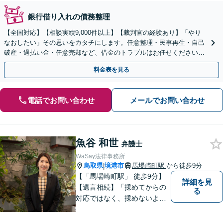
銀行借り入れの債務整理
【全国対応】【相談実績9,000件以上】【裁判官の経験あり】「やり
なおしたい」その思いをカタチにします。任意整理・民事再生・自己
破産・過払い金・任意売却など、借金のトラブルはお任せください。
【初回相談無料】【全国対応可能】
料金表を見る
電話でお問い合わせ
メールでお問い合わせ
魚谷 和世
弁護士
WaSay法律事務所
鳥取県
境港市
馬場崎町駅
から徒歩9分
|
【「馬場崎町駅」 徒歩9分】
詳細を見
【遺言相続】「揉めてからの
る
対応ではなく、揉めないよう
にする」ことを目指す弁護士
です。 お客様の気持ちに寄り