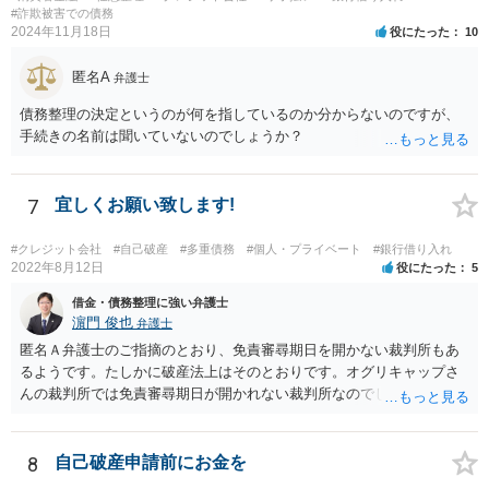
#詐欺被害での債務
2024年11月18日
役にたった
10
匿名A
弁護士
債務整理の決定というのが何を指しているのか分からないのですが、
手続きの名前は聞いていないのでしょうか？
7
宜しくお願い致します!
#クレジット会社
#自己破産
#多重債務
#個人・プライベート
#銀行借り入れ
2022年8月12日
役にたった
5
借金・債務整理に強い弁護士
濵門 俊也
弁護士
匿名Ａ弁護士のご指摘のとおり、免責審尋期日を開かない裁判所もあ
るようです。たしかに破産法上はそのとおりです。オグリキャップさ
んの裁判所では免責審尋期日が開かれない裁判所なのでしょう。東京
（本庁）基準で回答していました。申し訳ございません。
8
自己破産申請前にお金を