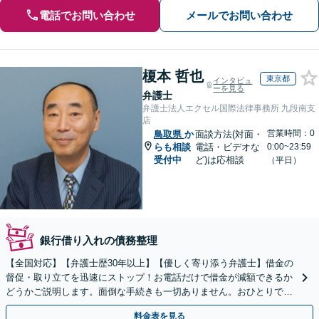
電話でお問い合わせ
メールでお問い合わせ
榎本 哲也
東京都
インタビュ
ーを見る
弁護士
弁護士法人エクセル国際法律事務所 九段南支
店
営業時間：0
鳥取県
か
面談方法(対面・
らも相談
電話・ビデオな
0:00~23:59
受付中
ど)は応相談
（平日）
銀行借り入れの債務整理
【全国対応】【弁護士歴30年以上】【優しく寄り添う弁護士】借金の
督促・取り立てを迅速にストップ！お電話だけで借金が減額できるか
どうかご説明します。面倒な手続きも一切ありません。おひとりで悩
まず、お気軽にご相談ください。【電話相談可】
料金表を見る