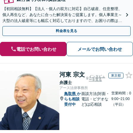
【初回相談無料】【法人・個人の双方に対応】自己破産、任意整理、
個人再生など、あなたに合った解決策をご提案します。個人事業主～
大型の法人破産等にも幅広く対応しておりますので、お困りの際はご
相談ください。新たなスタートを丁寧に支援いたします。
料金表を見る
電話でお問い合わせ
メールでお問い合わせ
河東 宗文
東京都
インタビュ
ーを見る
弁護士
アース法律事務所
営業時間：0
鳥取県
か
面談方法(対面・
らも相談
電話・ビデオな
9:00~21:00
受付中
ど)は応相談
（平日）