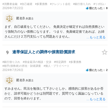
#消費者金融
#自己破産
#多重債務
#クレジット会社
#銀行借り入れ
#リボ払い
2026年7月22日
役にたった
8
匿名B
弁護士
まず、自己破産をしてください。 免責決定が確定すれば自然債務とい
う強制力のない債務になります。 つまり、免責確定後であれば、お姉
さんにだけ２万円支払っても問題ありません。
9
連帯保証人との調停や損害賠償請求
#銀行借り入れ
#借金返済の相談・交渉
#特定調停
#多重債務
#相手(債務者)の所在・財産調査
#個人・プライベート
2024年7月26日
役にたった
2
匿名B
弁護士
すみません。民法を勉強して下さいとしか。感情的に損害があるか否
かと、請求可能かどうかは別問題です。質問でなく議論になっている
ので、回答を終わります。