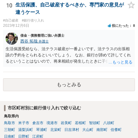
10
生活保護、自己破産するべきか、専門家の意見が
違うケース
#自己破産
#銀行借り入れ
2023年12月6日
役にたった
8
借金・債務整理に強い弁護士
西谷 拓哉
弁護士
生活保護受給なら、法テラス破産が一番よいです。法テラスの出張相
談の予約をとられるといいでしょう。 なお、銀行が諦めて許してくれ
るということはないので、将来相続が発生したときに子供が負債を相
続する可能性があります。もちろん、子供がその時相続放棄という手
段をとることもありますが、今の世代のうちに借金は処理することが
望ましいです。
もっとみる
市区町村別に銀行借り入れで絞り込む
鳥取県内
鳥取市
米子市
倉吉市
境港市
岩美町
若桜町
智頭町
八頭町
三朝町
湯梨浜町
琴浦町
北栄町
日吉津村
大山町
南部町
伯耆町
日南町
日野町
江府町