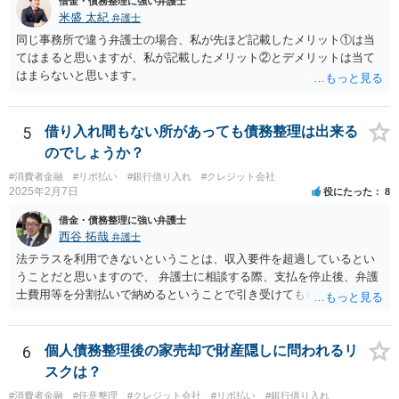
借金・債務整理に強い弁護士
米盛 太紀
弁護士
同じ事務所で違う弁護士の場合、私が先ほど記載したメリット①は当
てはまると思いますが、私が記載したメリット②とデメリットは当て
はまらないと思います。
5
借り入れ間もない所があっても債務整理は出来る
のでしょうか？
#消費者金融
#リボ払い
#銀行借り入れ
#クレジット会社
2025年2月7日
役にたった
8
借金・債務整理に強い弁護士
西谷 拓哉
弁護士
法テラスを利用できないということは、収入要件を超過しているとい
うことだと思いますので、 弁護士に相談する際、支払を停止後、弁護
士費用等を分割払いで納めるということで引き受けてもらえないか確
認するとよいでしょう。 「借り入れ出来る限界」までの生活というの
は、負債が拡大するだけになるのでお勧めできませんが あとは、相談
者様のご判断になると思いますので、私からのアドバイスは一旦これ
6
個人債務整理後の家売却で財産隠しに問われるリ
で終わりとさせていただきます。
スクは？
#消費者金融
#任意整理
#クレジット会社
#リボ払い
#銀行借り入れ