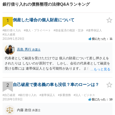
銀行借り入れの債務整理の法律Q&Aランキング
1
倒産した場合の個人財産について
#銀行借り入れ
#個人・プライベート
#借金返済の相談・交渉
#連帯保証人
#法人破産
2019年1月29日
役にたった
11
高島 秀行
弁護士
代表者として融資を受けただけでは 個人の財産について差し押さえを
されたりは しないのが原則です。 しかし、会社の代表者として融資を
受ける際には 連帯保証人となる可能性があります。 また、返済が厳し
いのに融資を受けた場合も 代表取締役として責任を追及される可能性
があります。 個人の財産について責任を免れたいのであれば 連帯保証
人にもならず、 返済計画が確実であると言える場合のみ 融資を受ける
2
自己破産で妻名義の車も没収？車のローンは？
ことにする他ないと思います。
#自己破産
#銀行借り入れ
#連帯保証人
#多重債務
#法人・ビジネス
2018年3月9日
役にたった
10
内藤 政信
弁護士