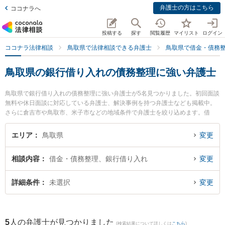
弁護士の方はこちら
ココナラへ
投稿する
探す
閲覧履歴
マイリスト
ログイン
ココナラ法律相談
鳥取県で法律相談できる弁護士
鳥取県で借金・債務
鳥取県の銀行借り入れの債務整理に強い弁護士
鳥取県で銀行借り入れの債務整理に強い弁護士が5名見つかりました。初回面談
無料や休日面談に対応している弁護士、解決事例を持つ弁護士なども掲載中。
さらに倉吉市や鳥取市、米子市などの地域条件で弁護士を絞り込めます。借
金・債務整理に関係する消費者金融の債務整理やクレジット会社の債務整理、
リボ払いの債務整理等の細かな分野での絞り込み検索もでき便利です。特に弁
エリア
鳥取県
変更
護士法人はくと総合法律事務所の中﨑 雄一弁護士やWaSay法律事務所の魚谷
和世弁護士、倉吉うつぶき法律事務所の濵田 卓志弁護士のプロフィール情報や
相談内容
借金・債務整理、銀行借り入れ
変更
弁護士費用、強みなどが注目されています。『鳥取県で土日や夜間に発生した
銀行借り入れの債務整理のトラブルを今すぐに弁護士に相談したい』『銀行借
り入れの債務整理のトラブル解決の実績豊富な近くの弁護士を検索したい』
詳細条件
未選択
変更
『初回相談無料で銀行借り入れの債務整理を法律相談できる鳥取県内の弁護士
に相談予約したい』などでお困りの相談者さんにおすすめです。
5
人の弁護士が見つかりました
(検索結果について詳しくは
こちら
)