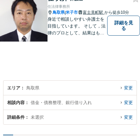
住法律事務所
鳥取県
米子市
富士見町駅
から徒歩10分
|
身近で相談しやすい弁護士を
詳細を見
目指しています。 そして，法
る
律のプロとして、結果はもち
ろん，解決に至る過程にこだ
わり，質の高いサービスを提
供します。 また，相談者様、
依頼者様の心を理解し，寄り
添いながら問題い解決のサポ
ートを心がけています。
エリア
鳥取県
変更
相談内容
借金・債務整理、銀行借り入れ
変更
詳細条件
未選択
変更