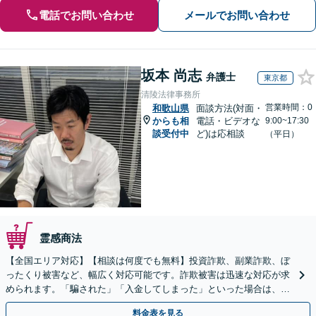
電話でお問い合わせ
メールでお問い合わせ
坂本 尚志
弁護士
東京都
清陵法律事務所
営業時間：0
和歌山県
面談方法(対面・
からも相
電話・ビデオな
9:00~17:30
談受付中
ど)は応相談
（平日）
霊感商法
【全国エリア対応】【相談は何度でも無料】投資詐欺、副業詐欺、ぼ
ったくり被害など、幅広く対応可能です。詐欺被害は迅速な対応が求
められます。「騙された」「入金してしまった」といった場合は、お
早めにご相談ください。【電話・メール・WEB相談可】
料金表を見る