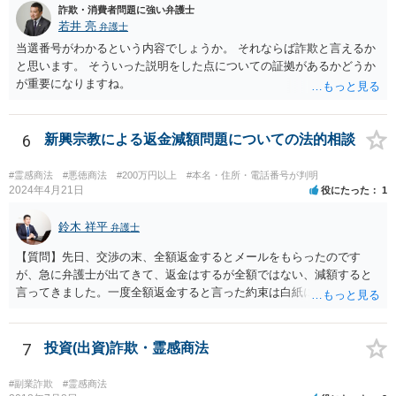
詐欺・消費者問題に強い弁護士
若井 亮
弁護士
当選番号がわかるという内容でしょうか。 それならば詐欺と言えるか
と思います。 そういった説明をした点についての証拠があるかどうか
が重要になりますね。
6
新興宗教による返金減額問題についての法的相談
#霊感商法
#悪徳商法
#200万円以上
#本名・住所・電話番号が判明
2024年4月21日
役にたった
1
鈴木 祥平
弁護士
【質問】先日、交渉の末、全額返金するとメールをもらったのです
が、急に弁護士が出てきて、返金はするが全額ではない、減額すると
言ってきました。一度全額返金すると言った約束は白紙に戻ってしま
うのでしょうか？減額の返金を受けざるを得ないのでしょうか？ 【回
答】弁護士が出てくることによって、当初言っていたことが覆るとい
うことは、よくあることであると思います。最終的な合意が締結され
7
投資(出資)詐欺・霊感商法
ていない以上は、交渉の途中で以前提示していた案を撤回をすること
は自由にすることができます。 法的に返金を求める請求が可能である
#副業詐欺
#霊感商法