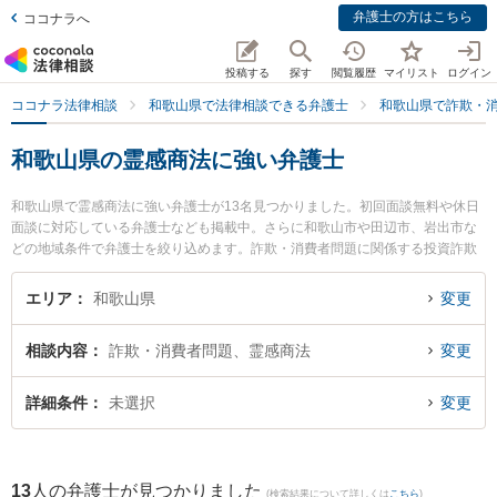
弁護士の方はこちら
ココナラへ
投稿する
探す
閲覧履歴
マイリスト
ログイン
ココナラ法律相談
和歌山県で法律相談できる弁護士
和歌山県で詐欺・
和歌山県の霊感商法に強い弁護士
和歌山県で霊感商法に強い弁護士が13名見つかりました。初回面談無料や休日
面談に対応している弁護士なども掲載中。さらに和歌山市や田辺市、岩出市な
どの地域条件で弁護士を絞り込めます。詐欺・消費者問題に関係する投資詐欺
や副業詐欺、FX詐欺等の細かな分野での絞り込み検索もでき便利です。特に佐
藤生空法律事務所の佐藤 生空弁護士や廣谷法律事務所の廣谷 行敏弁護士、三浦
エリア
和歌山県
変更
法律事務所の三浦 孝司弁護士のプロフィール情報や弁護士費用、強みなどが注
目されています。『和歌山県で土日や夜間に発生した霊感商法のトラブルを今
相談内容
詐欺・消費者問題、霊感商法
変更
すぐに弁護士に相談したい』『霊感商法のトラブル解決の実績豊富な近くの弁
護士を検索したい』『初回相談無料で霊感商法を法律相談できる和歌山県内の
弁護士に相談予約したい』などでお困りの相談者さんにおすすめです。
詳細条件
未選択
変更
13
人の弁護士が見つかりました
(検索結果について詳しくは
こちら
)