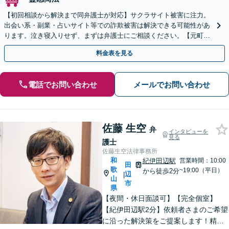
【初回相談から解決まで同弁護士が対応】サクラサイト被害に注力。
出会い系・副業・占いサイト等での詐欺被害は解決できる可能性があ
ります。泣き寝入りせず、まずは弁護士にご相談ください。【元町駅
1分・土日夜間の相談歓迎】
料金表を見る
電話でお問い合わせ
メールでお問い合わせ
佐藤 生空
弁
インタビューを
見る
護士
佐藤生空法律事務所
和
紀伊田辺駅
営業時間：10:00
田
歌
~19:00（平日）
から徒歩2分
辺
|
山
市
県
【夜間・休日面談可】【完全個室】
【紀伊田辺駅2分】依頼者さまのご希望
に沿った解決策をご提案します！精神