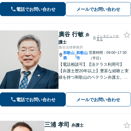
面への配慮も大切に【交通事故】示談
交渉の豊富な経験を活かし、賠償金の
電話でお問い合わせ
メールでお問い合わせ
増額を目指します【相続問題】不動産
鑑定士等と連携し、最良の相続実現に
向けサポート
廣谷 行敏
弁
インタビューを
見る
護士
廣谷法律事務所
和歌山
和歌山
営業時間：09:00~17:30
|
県
市
（平日）
【電話相談可】【法テラス利用可】
【弁護士歴20年以上】豊富な経験と実
績を持つ和歌山のベテラン弁護士。
【相続・遺言】他士業との連携でスピ
ーディーに解決【離婚・男女問題】女
性弁護士も在籍。DV／モラハラ・お子
電話でお問い合わせ
メールでお問い合わせ
さまの問題も親身に取り組む【夜間・
休日面談可】
三浦 孝司
弁護士