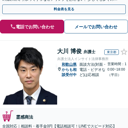
金が得られるよう尽力します！
料金表を見る
電話でお問い合わせ
メールでお問い合わせ
大川 博俊
弁護士
東京都
弁護士法人インサイト法律事務所
営業時間：1
和歌山県
面談方法(対面・
からも相
電話・ビデオな
0:00~18:00
談受付中
ど)は応相談
（平日）
霊感商法
全国対応｜相談料・着手金0円【電話相談可！LINEでスピード対応】