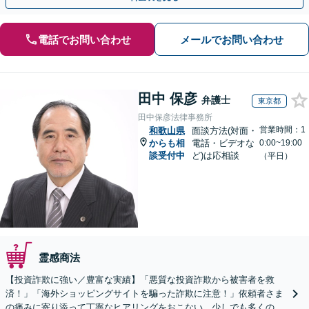
電話でお問い合わせ
メールでお問い合わせ
田中 保彦
弁護士
東京都
田中保彦法律事務所
営業時間：1
和歌山県
面談方法(対面・
からも相
電話・ビデオな
0:00~19:00
談受付中
ど)は応相談
（平日）
霊感商法
【投資詐欺に強い／豊富な実績】「悪質な投資詐欺から被害者を救
済！」「海外ショッピングサイトを騙った詐欺に注意！」依頼者さま
の痛みに寄り添って丁寧なヒアリングをおこない、少しでも多くの返