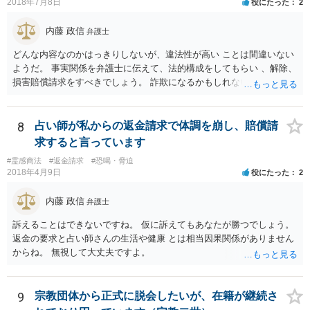
のかについては、お金を出した経緯などをもう少し詳細に弁護士にヒ
2018年7月8日
役にたった
2
アリングをしてもらって交渉の戦略も立てることが必要になってくる
と思います。
内藤 政信
弁護士
どんな内容なのかはっきりしないが、違法性が高い ことは間違いない
ようだ。 事実関係を弁護士に伝えて、法的構成をしてもらい 、解除、
損害賠償請求をすべきでしょう。 詐欺になるかもしれないですしね。
お話だけでは要領を得ません。 弁護士に持ち込んだほうがいい事案で
す。 費用は後回しでいいでしょう。 勝てる事案かどうかの見極めが先
ですから。
8
占い師が私からの返金請求で体調を崩し、賠償請
求すると言っています
#霊感商法
#返金請求
#恐喝・脅迫
2018年4月9日
役にたった
2
内藤 政信
弁護士
訴えることはできないですね。 仮に訴えてもあなたが勝つでしょう。
返金の要求と占い師さんの生活や健康 とは相当因果関係がありません
からね。 無視して大丈夫ですよ。
9
宗教団体から正式に脱会したいが、在籍が継続さ