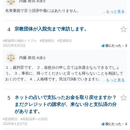
内藤 政信
弁護士
名誉棄損で言う誹謗中傷にはあたりません。
4
宗教団体が入院先まで来訪します。
#家族間の相続トラブル
#悪徳商法
#霊感商法
2022年8月2日
役にたった
2
内藤 政信
弁護士
１，裁判官です。 ２，仮処分の申し立ては弁護士ならできるでしょ
う。 ３，事前に、帰ってくださいと言っても帰らないことを相談して
おくのです。 ４，人格権です。民法719条でいきますね。 これでおわ
ります。
5
ネットの占いで支払ったお金を取り戻せますか？
まだクレジットの請求が、来ない分と支払済の分
があります。
#霊感商法
#高額請求への対応
2020年1月27日
役にたった
2