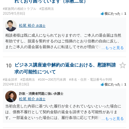
れており困っています（宗教二世）
#家族間の相続トラブル
#霊感商法
2025年5月8日
役にたった
1
松尾 裕介
弁護士
相談者様は既に成人になられておりますので、ご本人の退会届は当然
有効ですし、脱退を誓約するのはご指摘のとおり信教の自由に反し、
またご本人の退会届を親御さんに転送してそれが理由で本部が退会に
応じないのであれば、プライバシー権侵害でもあると思います。 その
ような理由で、誠実に対応いただけなければ損害賠償請求も検討する
旨申し入れたうえで、弁護士名義等で、退会証明等を依頼する内容証
10
ビジネス講座途中解約の返金における、慰謝料請
明郵便を本部宛に送付することが考えられるかと思います。
求の可能性について
#返金請求
#霊感商法
#100〜200万円未満
#本名・住所・電話番号が判明
2024年12月19日
役にたった
1
詐欺・消費者問題に強い弁護士
松尾 裕介
弁護士
当初合意した内容に基づいた履行が全くされていないといった場合に
は、債務不履行として契約金額の返金を請求できる可能性がありま
す。一部返金といった場合には、履行条項に応じて判断することも考
えられますが、主には交渉次第といったところかと存じます。また、