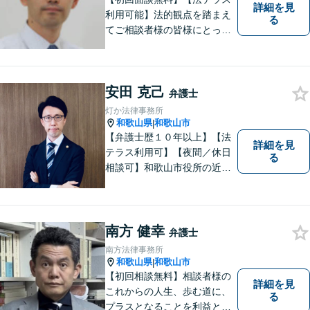
詳細を見
利用可能】法的観点を踏まえ
る
てご相談者様の皆様にとって
最良の解決を図ることに常に
心がけています。創設55年を
超える歴史ある事務所です。
安田 克己
【当日／夜間／応相談】お悩
弁護士
み事がございましたら、お気
灯か法律事務所
軽にご相談下さい。
和歌山県
和歌山市
|
【弁護士歴１０年以上】【法
詳細を見
テラス利用可】【夜間／休日
る
相談可】和歌山市役所の近
く、京橋親水公園そばにある
親しみやすい法律事務所で
す。一人で悩まず、まずはご
相談ください。あなたの灯り
南方 健幸
弁護士
となれるよう誠心誠意努めま
南方法律事務所
す。
和歌山県
和歌山市
|
【初回相談無料】相談者様の
詳細を見
これからの人生、歩む道に、
る
プラスとなることを利益と考