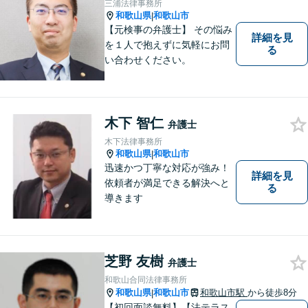
三浦法律事務所
和歌山県
和歌山市
|
【元検事の弁護士】 その悩み
詳細を見
を１人で抱えずに気軽にお問
る
い合わせください。
木下 智仁
弁護士
木下法律事務所
和歌山県
和歌山市
|
迅速かつ丁寧な対応が強み！
詳細を見
依頼者が満足できる解決へと
る
導きます
芝野 友樹
弁護士
和歌山合同法律事務所
和歌山県
和歌山市
和歌山市駅
から徒歩8分
|
【初回面談無料】【法テラス