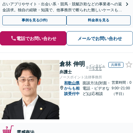
占いアプリやサイト・出会い系・競馬・競艇詐欺などの事業者への返
金請求。独自の経験・知識で、他事務所で断られた難しいケースも解
決に導いた実績あり。まずはお気軽にご相談ください
事例を見る(3件)
料金表を見る
電話でお問い合わせ
メールでお問い合わせ
倉林 伸明
兵庫県
インタビュ
ーを見る
弁護士
ノースポイント法律事務所
営業時間：0
和歌山県
面談方法(対面・
からも相
電話・ビデオな
9:00~21:00
談受付中
ど)は応相談
（平日）
霊感商法