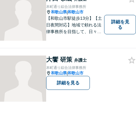
本町通り綜合法律事務所
和歌山県
和歌山市
|
【和歌山市駅徒歩13分】【土
詳細を見
日夜間対応】地域で頼れる法
る
律事務所を目指して、日々尽
力しています。刑事事件／交
通事故／相続／その他一般の
民事事件など、幅広く対応可
能です。まずはお気軽にご相
大饗 研策
弁護士
談ください。
本町通り綜合法律事務所
和歌山県
和歌山市
|
詳細を見る