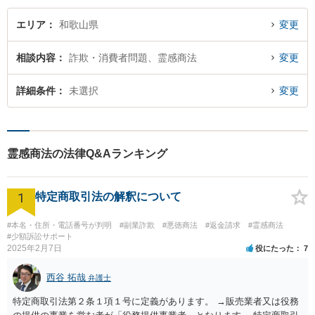
エリア
和歌山県
変更
相談内容
詐欺・消費者問題、霊感商法
変更
詳細条件
未選択
変更
霊感商法の法律Q&Aランキング
1
特定商取引法の解釈について
#本名・住所・電話番号が判明
#副業詐欺
#悪徳商法
#返金請求
#霊感商法
#少額訴訟サポート
2025年2月7日
役にたった
7
西谷 拓哉
弁護士
特定商取引法第２条１項１号に定義があります。 →販売業者又は役務