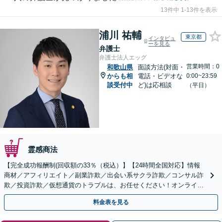
13件中 1-13件を表示
浦川 祐輔
東京都
インタビュ
ーを見る
弁護士
弁護士法人エッグ
営業時間：0
和歌山県
面談方法(対面・
からも相
電話・ビデオな
0:00~23:59
談受付中
ど)は応相談
（平日）
霊感商法
【完全成功報酬制(回収額の33％（税込）】【24時間全国対応】情報
商材／アフィリエイト／副業詐欺／出会い系サクラ詐欺／コンサル詐
欺／投資詐欺／仮想通貨のトラブルは、お任せください！オンライン
のみで解決も可能！
料金表を見る