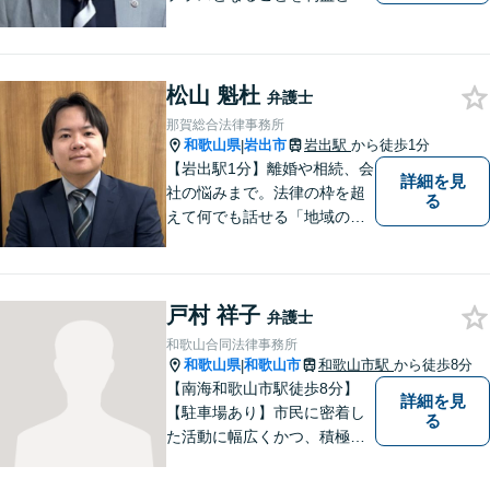
え、相談者の人生を背負って
活動してまいります。和歌山
はもちろん、関西・関東から
ご相談いただくこともありま
松山 魁杜
弁護士
す。
那賀総合法律事務所
和歌山県
岩出市
岩出駅
から徒歩1分
|
【岩出駅1分】離婚や相続、会
詳細を見
社の悩みまで。法律の枠を超
る
えて何でも話せる「地域のか
かりつけ弁護士」として、一
歩前へ進む安心を。一つひと
つのご縁を大切に、紀の川市
戸村 祥子
育ちの私が丁寧にサポートし
弁護士
ます。【丁寧なヒアリング】
和歌山合同法律事務所
【休日や夜間相談も柔軟に対
和歌山県
和歌山市
和歌山市駅
から徒歩8分
|
応】
【南海和歌山市駅徒歩8分】
詳細を見
【駐車場あり】市民に密着し
る
た活動に幅広くかつ、積極的
に取り組んでいます。離婚問
題／相続問題／刑事事件／借