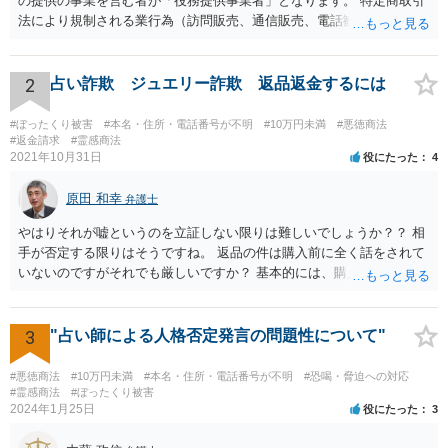
の提供の事業を営む者が「役務提供事業者」となります。 特定商取引
法により規制される業行為（訪問販売、通信販売、電話勧誘販売な
ど）を行うものは、広く同法の事業者に該当し、同法に定めるルール
を守る必要があります。
2
占い詐欺 ジュエリー詐欺 返品返金するには
#ぼったくり被害
#本名・住所・電話番号が不明
#10万円未満
#悪徳商法
#返金請求
#霊感商法
2021年10月31日
役にたった
4
原田 和幸
弁護士
やはりそれが嘘というのを立証しない限りは難しいでしょうか？？ 相
手が否定する限りはそうですね。 返品の件は購入前に全く話をされて
いないのですがそれでも厳しいですか？ 基本的には、購入したのであ
れば、返品できないのが原則だと思います。
3
"占い師による人格否定発言の問題性について"
#悪徳商法
#10万円未満
#本名・住所・電話番号が不明
#恐喝・脅迫への対応
#霊感商法
#ぼったくり被害
2024年1月25日
役にたった
3