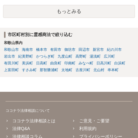
単に契約違反ということになると、慰謝料請求などは法的には認めら
れない可能性が高いと考えられます。 結局のところ相手方が遅々と
もっとみる
して容易に返金に応じない、微々たる金額しか返金に応じないといっ
た場合には、返金交渉について、直接資料を持ち寄り弁護士にご相談
するといったことが考えられます。
市区町村別に霊感商法で絞り込む
和歌山県内
和歌山市
海南市
橋本市
有田市
御坊市
田辺市
新宮市
紀の川市
岩出市
紀美野町
かつらぎ町
九度山町
高野町
湯浅町
広川町
有田川町
美浜町
日高町
由良町
印南町
みなべ町
日高川町
白浜町
上富田町
すさみ町
那智勝浦町
太地町
古座川町
北山村
串本町
ココナラ法律相談について
ココナラ法律相談とは
ご意見・ご要望
法律Q&A
利用規約
法律相談コラム
プライバシーポリシー