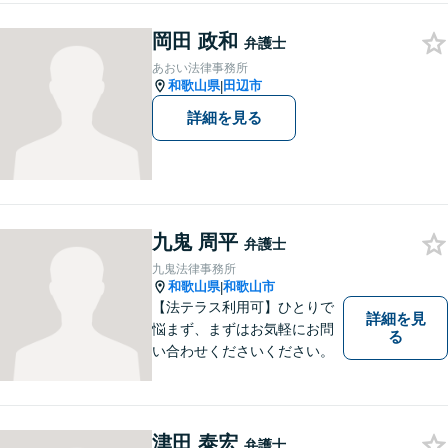
金問題／労働問題など、幅広
岡田 政和
く対応可能。【地域に根ざし
弁護士
た弁護士】法律トラブルでお
あおい法律事務所
悩みの方は、お気軽にご相談
和歌山県
田辺市
|
ください。
詳細を見る
九鬼 周平
弁護士
九鬼法律事務所
和歌山県
和歌山市
|
【法テラス利用可】ひとりで
詳細を見
悩まず、まずはお気軽にお問
る
い合わせくださいください。
津田 泰宏
弁護士