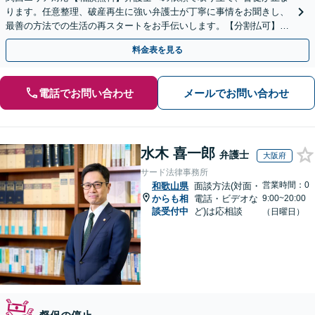
ります。任意整理、破産再生に強い弁護士が丁寧に事情をお聞きし、
最善の方法での生活の再スタートをお手伝いします。【分割払可】
【夜間休日対応可】【完全個室】
料金表を見る
電話でお問い合わせ
メールでお問い合わせ
水木 喜一郎
弁護士
大阪府
サード法律事務所
営業時間：0
和歌山県
面談方法(対面・
からも相
電話・ビデオな
9:00~20:00
談受付中
ど)は応相談
（日曜日）