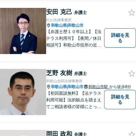
まずはご相談ください。適切
安田 克己
な解決策を提案させていただ
弁護士
きます。
灯か法律事務所
和歌山県
和歌山市
|
【弁護士歴１０年以上】【法
詳細を見
テラス利用可】【夜間／休日
る
相談可】和歌山市役所の近
く、京橋親水公園そばにある
親しみやすい法律事務所で
す。一人で悩まず、まずはご
相談ください。あなたの灯り
芝野 友樹
弁護士
となれるよう誠心誠意努めま
和歌山合同法律事務所
す。
和歌山県
和歌山市
和歌山市駅
から徒歩8分
|
【初回面談無料】【法テラス
詳細を見
利用可能】法的観点を踏まえ
る
てご相談者様の皆様にとって
最良の解決を図ることに常に
心がけています。創設55年を
超える歴史ある事務所です。
岡田 政和
【当日／夜間／応相談】お悩
弁護士