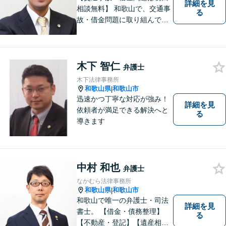
詳細を見
相談無料】 和歌山で、交通事
る
故・借金問題に取り組んでて
います。 田邊和喜法律事務所
（和歌山弁護士会所属）に、
お気軽にご相談下さい。
木下 智仁
弁護士
木下法律事務所
和歌山県
和歌山市
|
迅速かつ丁寧な対応が強み！
詳細を見
依頼者が満足できる解決へと
る
導きます
中村 和也
弁護士
なかむら法律事務所
和歌山県
和歌山市
|
和歌山で唯一の弁護士・司法
詳細を見
書士。 【借金・債務整理】
る
【不動産・登記】【遺産相