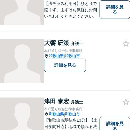
ください。
【法テラス利用可】ひとりで
詳細を見
悩まず、まずはお気軽にお問
る
い合わせくださいください。
大饗 研策
弁護士
本町通り綜合法律事務所
和歌山県
和歌山市
|
詳細を見る
津田 泰宏
弁護士
本町通り綜合法律事務所
和歌山県
和歌山市
|
【和歌山市駅徒歩13分】【土
詳細を見
日夜間対応】地域で頼れる法
る