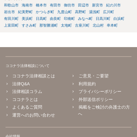
和歌山市
海南市
橋本市
有田市
御坊市
田辺市
新宮市
紀の川市
岩出市
紀美野町
かつらぎ町
九度山町
高野町
湯浅町
広川町
有田川町
美浜町
日高町
由良町
印南町
みなべ町
日高川町
白浜町
上富田町
すさみ町
那智勝浦町
太地町
古座川町
北山村
串本町
ココナラ法律相談について
ココナラ法律相談とは
ご意見・ご要望
法律Q&A
利用規約
法律相談コラム
プライバシーポリシー
ココナラとは
外部送信ポリシー
よくあるご質問
掲載をご検討の弁護士の方
へ
運営へのお問い合わせ
会社情報