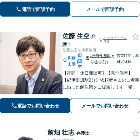
電話で面談予約
メールで面談予約
佐藤 生空
弁
インタビューを
見る
護士
佐藤生空法律事務所
田
紀伊田辺駅
か
営業時間：本
和歌
辺
|
日定休日
ら徒歩2分
山県
市
【夜間・休日面談可】【完全個室】
【紀伊田辺駅2分】依頼者さまのご希望
に沿った解決策をご提案します！精神
面への配慮も大切に【交通事故】示談
交渉の豊富な経験を活かし、賠償金の
電話でお問い合わせ
メールでお問い合わせ
増額を目指します【相続問題】不動産
鑑定士等と連携し、最良の相続実現に
向けサポート
前畑 壮志
弁護士