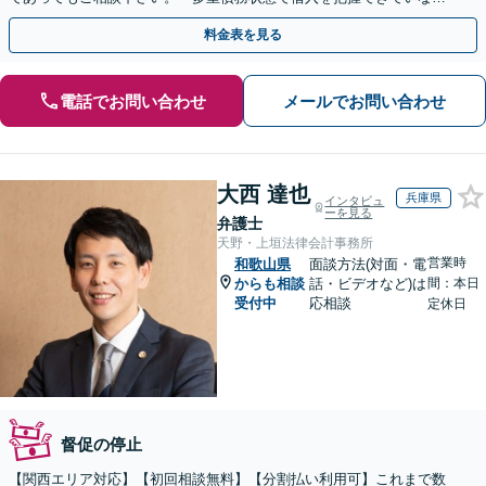
い」「マイホームを手放したくない」など【分割払い可】
料金表を見る
電話でお問い合わせ
メールでお問い合わせ
大西 達也
兵庫県
インタビュ
ーを見る
弁護士
天野・上垣法律会計事務所
営業時
和歌山県
面談方法(対面・電
からも相談
話・ビデオなど)は
間：本日
受付中
応相談
定休日
督促の停止
【関西エリア対応】【初回相談無料】【分割払い利用可】これまで数