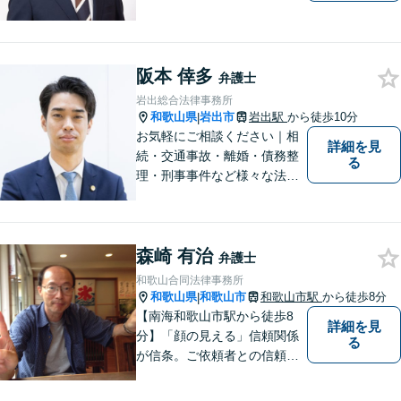
続】【離婚】を得意とする事
務所です。 初回の相談無料。
土曜日曜祝日も予約可。
阪本 倖多
弁護士
岩出総合法律事務所
和歌山県
岩出市
岩出駅
から徒歩10分
|
お気軽にご相談ください｜相
詳細を見
続・交通事故・離婚・債務整
る
理・刑事事件など様々な法律
問題に対応｜相続、交通事
故、不貞問題については初回3
0分無料相談あり｜夜間・休
森崎 有治
日・オンライン相談OK（要予
弁護士
約）｜丁寧な報告とスピード
和歌山合同法律事務所
対応で安心をお届けします
和歌山県
和歌山市
和歌山市駅
から徒歩8分
|
【南海和歌山市駅から徒歩8
詳細を見
分】「顔の見える」信頼関係
る
が信条。ご依頼者との信頼関
係を大切にしています。お悩
みのことがございましたら、