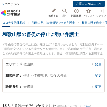
弁護士の方はこちら
ココナラへ
投稿する
探す
閲覧履歴
マイリスト
ログイン
ココナラ法律相談
和歌山県で法律相談できる弁護士
和歌山県で借金・
和歌山県の督促の停止に強い弁護士
和歌山県で督促の停止に強い弁護士が18名見つかりました。初回面談無料や休
日面談に対応している弁護士なども掲載中。さらに和歌山市や田辺市、岩出市
などの地域条件で弁護士を絞り込めます。借金・債務整理に関係する消費者金
融の債務整理やクレジット会社の債務整理、リボ払いの債務整理等の細かな分
野での絞り込み検索もでき便利です。特に廣谷法律事務所の廣谷 行敏弁護士や
エリア
和歌山県
変更
紀州石原法律事務所の石原 詢二弁護士、佐藤生空法律事務所の佐藤 生空弁護士
のプロフィール情報や弁護士費用、強みなどが注目されています。『和歌山県
相談内容
借金・債務整理、督促の停止
変更
で土日や夜間に発生した督促の停止のトラブルを今すぐに弁護士に相談した
い』『督促の停止のトラブル解決の実績豊富な近くの弁護士を検索したい』
『初回相談無料で督促の停止を法律相談できる和歌山県内の弁護士に相談予約
詳細条件
未選択
変更
したい』などでお困りの相談者さんにおすすめです。
18
人の弁護士が見つかりました
(検索結果について詳しくは
こちら
)