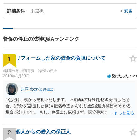
詳細条件
未選択
変更
督促の停止の法律Q&Aランキング
1
リフォームした家の借金の負担について
#財産分与
#養育費
#督促の停止
2019年1月30日
役にたった
23
井澤 わかな
弁護士
1点だけ、横から失礼いたします。 不動産(の持分)を財産分与した場
合、(持分を)譲渡した側(＝匿名希望さん)に税金(譲渡所得税)がかかる
場合があります。 もし、弁護士に依頼せず、調停手続きを匿名希望さ
んご自身が行われる場合には、税金面は一度税理士さんに相談されて
おいた方が安心ではないかと思いました。
2
個人からの借入の保証人