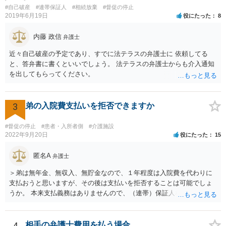
#自己破産
#連帯保証人
#相続放棄
#督促の停止
2019年6月19日
役にたった
8
内藤 政信
弁護士
近々自己破産の予定であり、すでに法テラスの弁護士に 依頼してる
と、答弁書に書くといいでしょう。 法テラスの弁護士からも介入通知
を出してもらってください。
3
弟の入院費支払いを拒否できますか
#督促の停止
#患者・入所者側
#介護施設
2022年9月20日
役にたった
15
匿名A
弁護士
＞弟は無年金、無収入、無貯金なので、１年程度は入院費を代わりに
支払おうと思いますが、その後は支払いを拒否することは可能でしょ
うか。 本来支払義務はありませんので、（連帯）保証人などにならな
ければ、支払いを拒絶することは可能です。
4
相手の弁護士費用を払う場合。