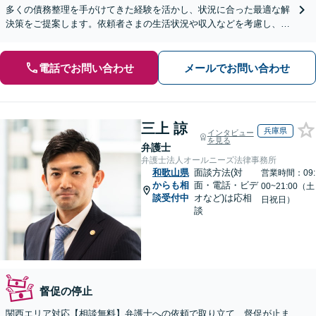
多くの債務整理を手がけてきた経験を活かし、状況に合った最適な解
決策をご提案します。依頼者さまの生活状況や収入などを考慮し、長
期的な視点をもって丁寧にご説明【休日・夜間相談可】
電話でお問い合わせ
メールでお問い合わせ
三上 諒
兵庫県
インタビュー
を見る
弁護士
弁護士法人オールニーズ法律事務所
和歌山県
面談方法(対
営業時間：09:
からも相
面・電話・ビデ
00~21:00（土
談受付中
オなど)は応相
日祝日）
談
督促の停止
関西エリア対応【相談無料】弁護士への依頼で取り立て、督促が止ま