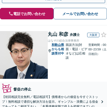
電話でお問い合わせ
メールでお問い合わせ
丸山 和彦
弁護士
大阪府
はなぞの綜合法律事務所
和歌山県
面談方法(対
営業時間：00:
からも相
面・電話・ビデ
00~23:59（土
談受付中
オなど)は応相
日祝日）
談
督促の停止
【初回相談完全無料／電話相談可】債権者からの催促を今すぐストッ
プ！無料相談で適切な解決方法を提示。ギャンブル・浪費による借金
であってもご相談下さい。「多重債務状態で借入を把握できていな