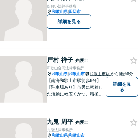
み事がございましたら、お気
あおい法律事務所
軽にご相談下さい。
和歌山県
田辺市
|
詳細を見る
戸村 祥子
弁護士
和歌山合同法律事務所
和歌山県
和歌山市
和歌山市駅
から徒歩8分
|
【南海和歌山市駅徒歩8分】
詳細を見
【駐車場あり】市民に密着し
る
た活動に幅広くかつ、積極的
に取り組んでいます。離婚問
題／相続問題／刑事事件／借
金問題／労働問題など、幅広
九鬼 周平
く対応可能。【地域に根ざし
弁護士
た弁護士】法律トラブルでお
九鬼法律事務所
悩みの方は、お気軽にご相談
和歌山県
和歌山市
|