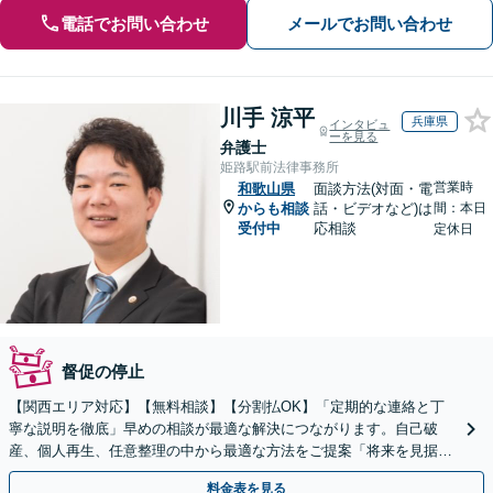
電話でお問い合わせ
メールでお問い合わせ
川手 涼平
兵庫県
インタビュ
ーを見る
弁護士
姫路駅前法律事務所
営業時
和歌山県
面談方法(対面・電
からも相談
話・ビデオなど)は
間：本日
受付中
応相談
定休日
督促の停止
【関西エリア対応】【無料相談】【分割払OK】「定期的な連絡と丁
寧な説明を徹底」早めの相談が最適な解決につながります。自己破
産、個人再生、任意整理の中から最適な方法をご提案「将来を見据え
た生活再建のサポートが充実」【完全個室相談】
料金表を見る