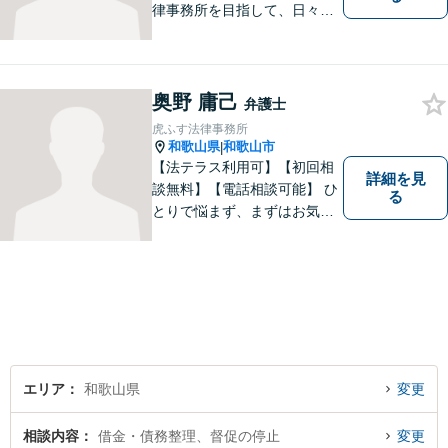
律事務所を目指して、日々尽
力しています。刑事事件／交
通事故／相続／その他一般の
民事事件など、幅広く対応可
能です。まずはお気軽にご相
奥野 庸己
弁護士
談ください。
虎ふす法律事務所
和歌山県
和歌山市
|
【法テラス利用可】【初回相
詳細を見
談無料】【電話相談可能】 ひ
る
とりで悩まず、まずはお気軽
にご相談ください。 早い段階
でのご相談が、有利で納得し
た解決につながります。
エリア
和歌山県
変更
相談内容
借金・債務整理、督促の停止
変更