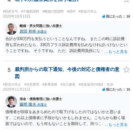
#財産分与
#不倫慰謝料
#離婚の慰謝料
#調停
#督促の停止
2020年10月13日
役にたった
16
離婚・男女問題に強い弁護士
原田 和幸
弁護士
合計が330万円を支払うということなんですね。 またこの時に訴訟費
用も言われたなら、330万プラス訴訟費用を払わなければいけないとい
うことですね。 そうですね。 ただ、訴訟費用負担になっても、実際に
訴訟費用まで請求されるケースは多くないと思います。
5
裁判所からの取下通知、今後の対応と債権者の意
図
#督促の停止
#任意整理
#多重債務
#自己破産
#借金返済の相談・交渉
2020年11月21日
役にたった
15
借金・債務整理に強い弁護士
藤岡 隆夫
弁護士
債権者が回収をあきらめたので取下げをしたのではないかと思いま
す。これ以上債権者に手段がないかもしれません。こちらから動く場
面ではないので、もう何もないことを期待して、待つことになるでし
ょう。