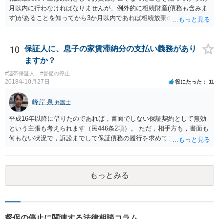
月以内に行わなければなりませんが、例外的に相続財産(債務も含みま
す)があることを知ってから3か月以内であれば相続放棄の申述が認め
られる可能性もありますので、通知が届いたのが3か月以内の話なので
したら、早急に家裁に行って相続放棄の申述をしたい旨告げて必要な
書類を提出されることをおすすめいたします。 なお、お父様の債務が
10
保証人に、息子の家賃滞納分の支払い義務があり
他にもあるかもしれないというリスクを考えますと、相続放棄の申述
ますか？
にあたっては、法テラスの無料相談等を利用して弁護士に相談するこ
#連帯保証人
#督促の停止
とも十分考えられるかと存じます。また、ご記載いただいた事実関係
2018年10月27日
役にたった
11
を拝見するかぎり、再婚相手のかたは既に相続放棄をされている可能
性があるかもしれません。
峰岸 泉
弁護士
平成16年以降に借りたのであれば，書面でしない保証契約として無効
という主張も考えられます（民446条2項）。 ただ，相手方も，書面も
何もない状況で，訴訟までして保証債務の履行を求めてこないので，
おそらく，書面はあるのでしょう（息子さんが代筆したとか）。保証
契約書は必ず自署でなければならないというわけでもないので，息子
さんに代筆権限を与えたのかどうかが問題になるかも知れません。
もっとみる
督促の停止に関連する法律相談コラム