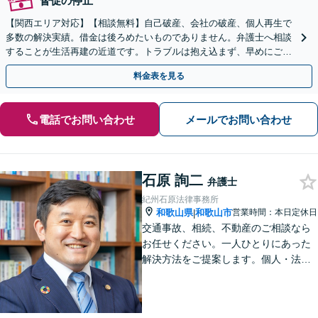
督促の停止
【関西エリア対応】【相談無料】自己破産、会社の破産、個人再生で
多数の解決実績。借金は後ろめたいものでありません。弁護士へ相談
することが生活再建の近道です。トラブルは抱え込まず、早めにご相
談を。
料金表を見る
電話でお問い合わせ
メールでお問い合わせ
石原 詢二
弁護士
紀州石原法律事務所
和歌山県
和歌山市
営業時間：本日定休日
|
交通事故、相続、不動産のご相談なら
お任せください。一人ひとりにあった
解決方法をご提案します。個人・法人
問わず、お困りの方は弁護士にお気軽
にご相談ください。