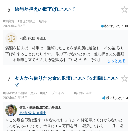
6
給与差押えの取下げについて
#養育費
#督促の停止
#調停
2020年4月3日
役にたった
10
内藤 政信
弁護士
満額を払えば、相手は、受領したことを裁判所に連絡し、その後 取り
下げをすることになります。 取り下げないときは、差し押さえの書類
に、不服申し立ての方法 が記載されているので、そのようにするとい
いでしょう。
7
友人から借りたお金の返済についての問題につい
て
#借金返済の相談・交渉
#個人・プライベート
#督促の停止
2024年2月15日
役にたった
4
借金・債務整理に強い弁護士
髙橋 俊太
弁護士
＞この場合2万は返すべきなのでしょうか？ 背景等よく分からないと
ころがあるのですが、借りた１４万円を既に返済しており、１月に返