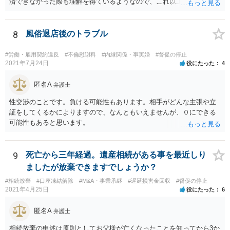
済できなかった際も理解を得ているようなので、これ以上払う必要は
ないでしょう。 確かに、法的には遅延損害金は発生し得ますが、そも
そも【一括で返済か1月2月の分割で返済】ということで履行期限も曖
昧ですし、遅延損害金の利率は年３％ですので２万円ということには
8
風俗退店後のトラブル
ならないはずです。 ＞借用書等は書いておりませんし借りたお金を銀
行振込で返済したらダメというルールでもあるのでしょうか？ そのよ
#労働・雇用契約違反
#不倫慰謝料
#内縁関係・事実婚
#督促の停止
うなルールはありません。
2021年7月24日
役にたった
4
匿名A
弁護士
性交渉のことです。負ける可能性もあります。相手がどんな主張や立
証をしてくるかによりますので、なんともいえませんが、０にできる
可能性もあると思います。
9
死亡から三年経過。遺産相続がある事を最近しり
ましたが放棄できますでしょうか？
#相続放棄
#口座凍結解除
#M&A・事業承継
#遅延損害金回収
#督促の停止
2021年4月25日
役にたった
6
匿名A
弁護士
相続放棄の申述は原則としてお父様が亡くなったことを知ってから3か