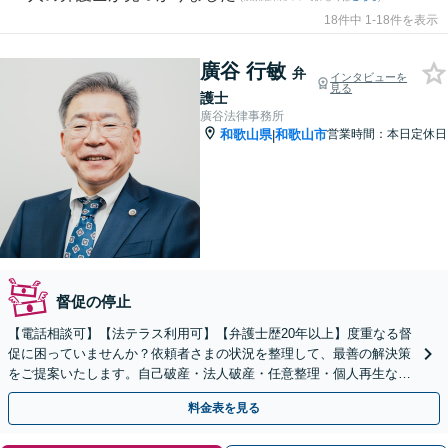
18件中 1-18件を表示
廣谷 行敏
弁
インタビューを
見る
護士
廣谷法律事務所
和歌山県
和歌山市
営業時間：本日定休日
|
督促の停止
【電話相談可】【法テラス利用可】【弁護士歴20年以上】度重なる督
促に困っていませんか？依頼者さまの状況を整理して、最善の解決策
をご提案いたします。自己破産・法人破産・任意整理・個人再生な
ど、お気軽にご連絡を！【完全個室】【和歌山駅15分】
料金表を見る