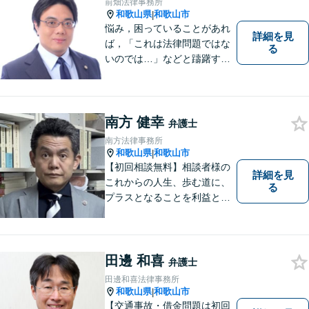
前畑法律事務所
和歌山県
和歌山市
|
悩み，困っていることがあれ
詳細を見
ば，「これは法律問題ではな
る
いのでは…」などと躊躇する
ことなく，「まずは相談して
みよう」と法律相談にお越し
いただける事務所を目指して
おります。弁護士前畑壮志は
南方 健幸
弁護士
全力で，最善の答えを探せる
南方法律事務所
ようお手伝いいたします。
和歌山県
和歌山市
|
【初回相談無料】相談者様の
詳細を見
これからの人生、歩む道に、
る
プラスとなることを利益と考
え、相談者の人生を背負って
活動してまいります。和歌山
はもちろん、関西・関東から
ご相談いただくこともありま
田邊 和喜
弁護士
す。
田邊和喜法律事務所
和歌山県
和歌山市
|
【交通事故・借金問題は初回