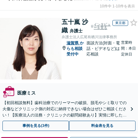
10件中 1-10件を表示
五十嵐 沙
東京都
インタビュ
ーを見る
織
弁護士
弁護士法人広尾有栖川法律事務所
営業時
滋賀県
か
面談方法(対面・電
らも相談
話・ビデオなど)は
間：本日
受付中
応相談
定休日
医療ミス
【初回相談無料】歯科治療でのリーマーの破損、脱毛やシミ取りでの
火傷などクリニック側の対応に納得できない場合はぜひご相談くださ
い！【医療法人の法務・クリニックの顧問経験あり】実情に即したア
ドバイスで、納得のできるトラブルの解決を目指します。
事例を見る(3件)
料金表を見る