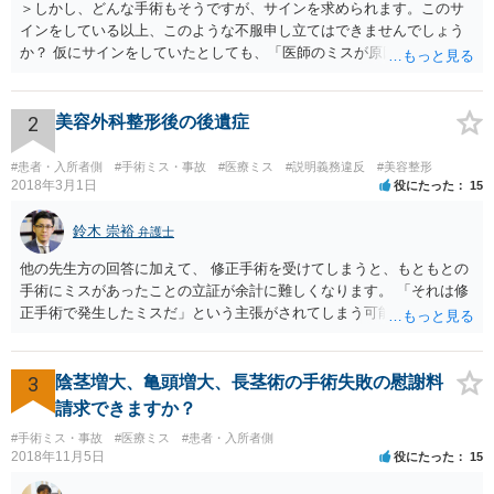
＞しかし、どんな手術もそうですが、サインを求められます。このサ
インをしている以上、このような不服申し立てはできませんでしょう
か？ 仮にサインをしていたとしても、「医師のミスが原因で老眼がひ
どくなったといえるような場合」や「白内障の手術の合併症として老
眼が悪化することがあるにもかかわらず、全く説明されなかったよう
な場合」には、請求することは可能です。
2
美容外科整形後の後遺症
#患者・入所者側
#手術ミス・事故
#医療ミス
#説明義務違反
#美容整形
2018年3月1日
役にたった
15
鈴木 崇裕
弁護士
他の先生方の回答に加えて、 修正手術を受けてしまうと、もともとの
手術にミスがあったことの立証が余計に難しくなります。 「それは修
正手術で発生したミスだ」という主張がされてしまう可能性があるか
らです。 心身の苦痛はあるでしょうけれども、損害賠償請求などをご
検討なさっているのであれば、修正手術を受けるまえに弁護士に相談
して対応を決めることを強くお勧めいたします。
3
陰茎増大、亀頭増大、長茎術の手術失敗の慰謝料
請求できますか？
#手術ミス・事故
#医療ミス
#患者・入所者側
2018年11月5日
役にたった
15