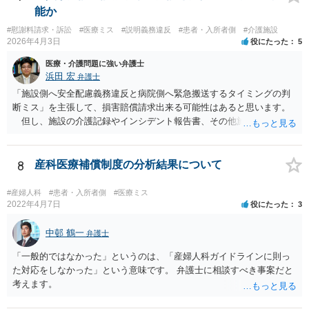
能か
#慰謝料請求・訴訟
#医療ミス
#説明義務違反
#患者・入所者側
#介護施設
2026年4月3日
役にたった
5
医療・介護問題に強い弁護士
浜田 宏
弁護士
「施設側へ安全配慮義務違反と病院側へ緊急搬送するタイミングの判
断ミス」を主張して、損害賠償請求出来る可能性はあると思います。
但し、施設の介護記録やインシデント報告書、その他施設内で作成
された誤飲事故に関する資料、搬送先の病院の医療記録、救急搬送さ
れているのであれば消防の記録等を調査してみなければ、裁判で勝て
る可能性があるかどうかまでは判断できません。これはどの介護事
8
産科医療補償制度の分析結果について
故・医療事故でも同様です。 一度弁護士にご相談の上、まずは調査
事件として依頼された方が良いと思います。
#産婦人科
#患者・入所者側
#医療ミス
2022年4月7日
役にたった
3
中邨 鶴一
弁護士
「一般的ではなかった」というのは、「産婦人科ガイドラインに則っ
た対応をしなかった」という意味です。 弁護士に相談すべき事案だと
考えます。