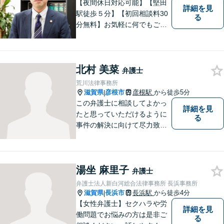
【夜間休日対応可能】【堅田
詳細を見
駅徒歩５分】【初回相談料30
る
分無料】お気軽に何でもご相
談ください。弁護士は、あな
たの味方です。
北村 美菜
弁護士
荒川法律事務所
滋賀県
彦根市
彦根駅
から徒歩5分
|
この弁護士に相談してよかっ
詳細を見
たと思っていただけるように
る
事件の解決に向けて尽力致し
ます。
湯坐 麻里子
弁護士
弁護士法人新白河総合法律事務所 長浜事務所
滋賀県
長浜市
長浜駅
から徒歩4分
|
【女性弁護士】セクハラや労
詳細を見
働問題でお悩みの方は是非ご
る