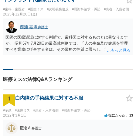
#歯科・歯医者
#医療ミス
#説明義務違反
#慰謝料請求・訴訟
#患者・入所者側
2025年12月26日(金)
西浦 嘉博
弁護士
医師の医療過誤に対する判断で、歯科医に対するものとは異なります
が、 昭和57年7月20日の最高裁判例では、「人の生命及び健康を管理
すべき業務に従事する者は、その業務の性質に照らし、危険防止のた
めに実験上必要とされる最善の注意義務を要求されるが」「右注意義
務の基準となるべきものは、診療当時のいわゆる臨床医学の実践にお
ける医療水準である」と判示されています。 したがって一般論とし
て、少なくとも医師に対する医療過誤の責任を追及する場合、「診療
医療ミスの法律Q&Aランキング
当時のいわゆる臨床医学の実践における医療水準」に照らして判断さ
れることになります。 また、歯科医と相談者さんの間の診療契約に基
づく説明義務を果たさず（患者への十分な説明義務を果たさなかっ
1
白内障の手術結果に対する不服
た）、契約上の債務を履行しなかったという債務不履行に基づく構成
を検討することも可能です。 他方、いずれの請求の場合も、証拠等の
準備が必要となりますので、最寄りの法律事務所で相談されることを
#示談
#医療ミス
#患者・入所者側
#慰謝料請求・訴訟
2022年3月1日
役にたった
13
検討ください。 上記、ご参考ください。
匿名A
弁護士