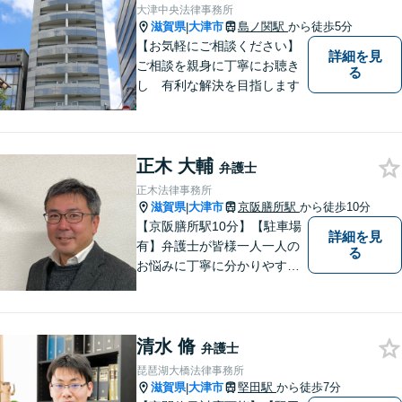
に合った解決を図ってまいり
大津中央法律事務所
ます。お気軽にご相談くださ
滋賀県
大津市
島ノ関駅
から徒歩5分
|
い。
【お気軽にご相談ください】
詳細を見
ご相談を親身に丁寧にお聴き
る
し 有利な解決を目指します
正木 大輔
弁護士
正木法律事務所
滋賀県
大津市
京阪膳所駅
から徒歩10分
|
【京阪膳所駅10分】【駐車場
詳細を見
有】弁護士が皆様一人一人の
る
お悩みに丁寧に分かりやすく
お応えいたします。専門家に
よる適切なアドバイスや手続
により、問題解決に向けて前
清水 脩
進できることがございます。
弁護士
どうぞ当事務所にご相談くだ
琵琶湖大橋法律事務所
さい。
滋賀県
大津市
堅田駅
から徒歩7分
|