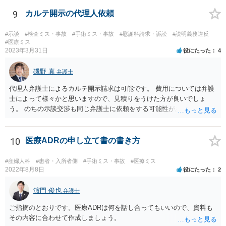
9
カルテ開示の代理人依頼
#示談
#検査ミス・事故
#手術ミス・事故
#慰謝料請求・訴訟
#説明義務違反
#医療ミス
2023年3月31日
役にたった
4
磯野 真
弁護士
代理人弁護士によるカルテ開示請求は可能です。 費用については弁護
士によって様々かと思いますので、見積りをうけた方が良いでしょ
う。 のちの示談交渉も同じ弁護士に依頼をする可能性がある場合に
は、それが必要になった場合の費用のことも含めて、予め相談してお
いたほうが良いと思われます。
10
医療ADRの申し立て書の書き方
#産婦人科
#患者・入所者側
#手術ミス・事故
#医療ミス
2022年8月8日
役にたった
2
濵門 俊也
弁護士
ご指摘のとおりです。医療ADRは何を話し合ってもいいので、資料も
その内容に合わせて作成しましょう。