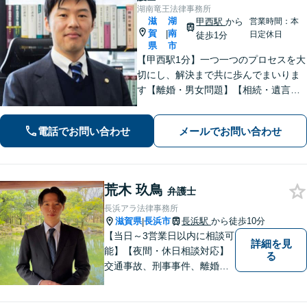
湖南竜王法律事務所
滋
湖
甲西駅
から
営業時間：本
賀
南
|
日定休日
徒歩1分
県
市
【甲西駅1分】一つ一つのプロセスを大
切にし、解決まで共に歩んでまいりま
す【離婚・男女問題】【相続・遺言】
はもちろん【インターネット：削除請
求、開示請求、損害賠償請求】【労
電話でお問い合わせ
メールでお問い合わせ
働・雇用：事業会社での勤務経験あ
り】まで幅広くご相談に応じます【We
b面談OK】
荒木 玖鳥
弁護士
長浜アラ法律事務所
滋賀県
長浜市
長浜駅
から徒歩10分
|
【当日～3営業日以内に相談可
詳細を見
能】【夜間・休日相談対応】
る
交通事故、刑事事件、離婚・
男女問題に注力しておりま
す。まずはお気軽にご相談く