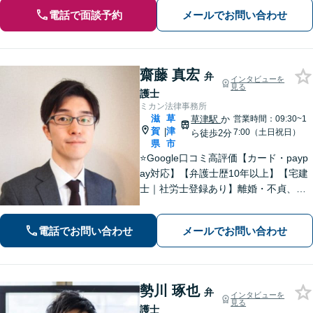
電話で面談予約
メールでお問い合わせ
齋藤 真宏
弁
インタビューを
見る
護士
ミカン法律事務所
滋
草
草津駅
か
営業時間：09:30~1
賀
津
|
7:00（土日祝日）
ら徒歩2分
県
市
⭐️Google口コミ高評価【カード・payp
ay対応】【弁護士歴10年以上】【宅建
士｜社労士登録あり】離婚・不貞、破
産、不動産、相続、行政事件に注力！
リラックスしてお越しください。丁寧
電話でお問い合わせ
メールでお問い合わせ
にお話をお聴きします【草津駅2分｜駐
車場あり】【土日祝対応】
勢川 琢也
弁
インタビューを
見る
護士