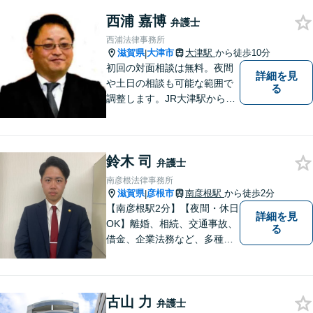
ださい。
西浦 嘉博
弁護士
西浦法律事務所
滋賀県
大津市
大津駅
から徒歩10分
|
初回の対面相談は無料。夜間
詳細を見
や土日の相談も可能な範囲で
る
調整します。JR大津駅から徒
歩10分、京阪大津線上栄町駅
から徒歩4分、大津赤十字病院
の前になります。 【滋賀県２
鈴木 司
位 弁護士ドットコムランキ
弁護士
ング（2024年7月-2026年7月
南彦根法律事務所
現在）】
滋賀県
彦根市
南彦根駅
から徒歩2分
|
【南彦根駅2分】【夜間・休日
詳細を見
OK】離婚、相続、交通事故、
る
借金、企業法務など、多種多
様なご相談にお応えしており
ます。スピード感を持った対
応と密なコミュニケーション
古山 力
をモットーに、皆様それぞれ
弁護士