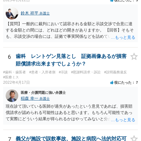
2025年1月22日
役にたった
3
鈴木 祥平
弁護士
【質問】一般的に裁判において認容される金額と示談交渉で合意に達
する金額との間には、どれほどの開きがありますか。 【回答】そもそ
も、示談交渉の場合には、証拠で事実関係などを詰めていないことが
あることから、一概には言えませんが、裁判で認められる６割～７割
程度にはなると思います。
6
歯科 レントゲン見落とし 証拠画像あるが損害
賠償請求出来ますでしょうか？
#歯科・歯医者
#患者・入所者側
#示談
#慰謝料請求・訴訟
#説明義務違反
#医療ミス
2022年4月17日
役にたった
7
医療・介護問題に強い弁護士
稲森 幸一
弁護士
現在診て頂いている医師が過失があったという意見であれば、損害賠
償請求が認められる可能性はあると思います。もちろん可能性であっ
て実際にどういう結果が得られるかはやってみないと分かりません
が。 損害としては、その過失によって生じた症状の治療にかかった治
療費や精神的苦痛を受けた分の慰謝料や仕事に影響があれば休業損害
などが考えられます。 頑張ってください。
7
義父が施設で誤飲事故、施設と病院へ法的対応可