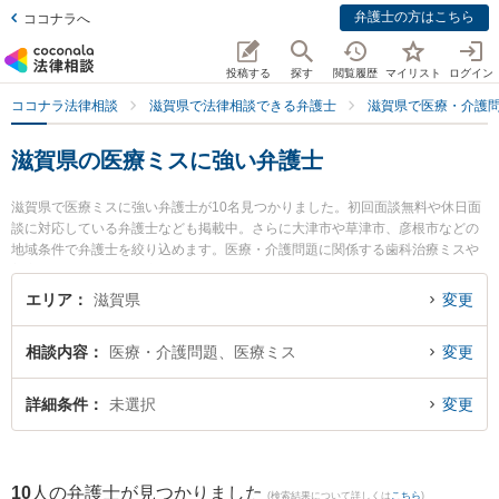
弁護士の方はこちら
ココナラへ
投稿する
探す
閲覧履歴
マイリスト
ログイン
ココナラ法律相談
滋賀県で法律相談できる弁護士
滋賀県で医療・介護
滋賀県の医療ミスに強い弁護士
滋賀県で医療ミスに強い弁護士が10名見つかりました。初回面談無料や休日面
談に対応している弁護士なども掲載中。さらに大津市や草津市、彦根市などの
地域条件で弁護士を絞り込めます。医療・介護問題に関係する歯科治療ミスや
美容整形のトラブル、産婦人科の訴訟等の細かな分野での絞り込み検索もでき
便利です。特にミカン法律事務所の齋藤 真宏弁護士や湖南竜王法律事務所の勢
エリア
滋賀県
変更
川 琢也弁護士、長浜アラ法律事務所の荒木 玖鳥弁護士のプロフィール情報や弁
護士費用、強みなどが注目されています。『滋賀県で土日や夜間に発生した医
相談内容
医療・介護問題、医療ミス
変更
療ミスのトラブルを今すぐに弁護士に相談したい』『医療ミスのトラブル解決
の実績豊富な近くの弁護士を検索したい』『初回相談無料で医療ミスを法律相
談できる滋賀県内の弁護士に相談予約したい』などでお困りの相談者さんにお
詳細条件
未選択
変更
すすめです。
10
人の弁護士が見つかりました
(検索結果について詳しくは
こちら
)