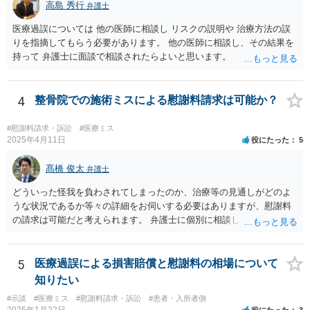
高島 秀行
弁護士
医療過誤については 他の医師に相談し リスクの説明や 治療方法の誤
りを指摘してもらう必要があります。 他の医師に相談し、その結果を
持って 弁護士に面談で相談されたらよいと思います。
4
整骨院での施術ミスによる慰謝料請求は可能か？
#慰謝料請求・訴訟
#医療ミス
2025年4月11日
役にたった
5
髙橋 俊太
弁護士
どういった怪我を負わされてしまったのか、治療等の見通しがどのよ
うな状況であるか等々の詳細をお伺いする必要はありますが、慰謝料
の請求は可能だと考えられます。 弁護士に個別に相談した方がよいケ
ースであると思いますので、最寄りの弁護士やココナラで弁護士を探
してみるとよいでしょう。
5
医療過誤による損害賠償と慰謝料の相場について
知りたい
#示談
#医療ミス
#慰謝料請求・訴訟
#患者・入所者側