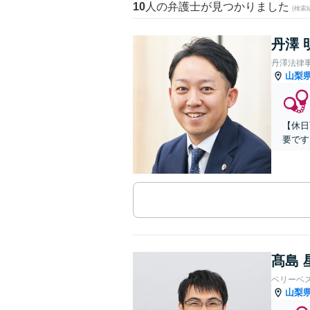
10
人の弁護士が見つかりました
(検索
丹澤 
丹澤法律
山梨
【休日
要です
髙島 
ベリーベ
山梨