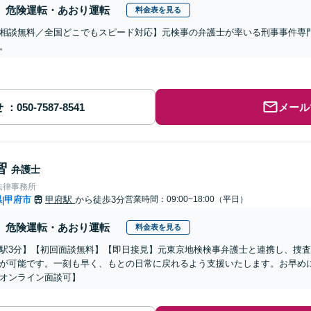
危険運転・あおり運転
料金表を見る
相談無料／全国どこでもスピード対応】元検事の弁護士が率いる刑事事件専
。
せ
メール
智
弁護士
法律事務所
県
甲府市
甲府駅
から徒歩3分
営業時間：09:00~18:00（平日）
|
危険運転・あおり運転
料金表を見る
駅3分】【初回面談無料】【即日接見】元東京地検検事弁護士と連携し、捜
が可能です。一刻も早く、もとの日常に戻れるよう支援いたします。お早め
オンライン面談可】