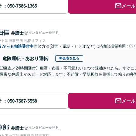
せ
メール
由佳
弁護士
インタビューを見る
ート法律事務所 札幌オフィス
県
からも相談受付中
面談方法(対面・電話・ビデオなど)は応相談
営業時間：09:0
危険運転・あおり運転
料金表を見る
13拠点／24時間受付】痴漢・盗撮・不同意わいせつで逮捕されたら、すぐ
豊富な弁護士がスピード対応します！不起訴・早期釈放を目指して粘りの弁
せ
メール
卓郎
弁護士
インタビューを見る
ートアップ法律事務所 静岡支店