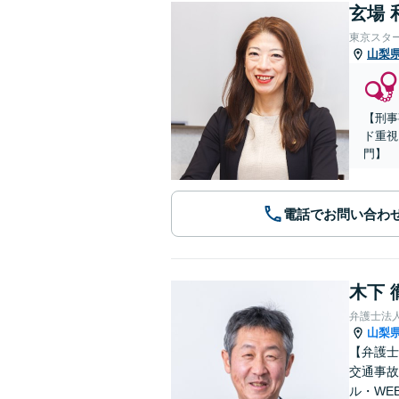
玄場 
東京スタ
山梨
【刑事
ド重視
門】
電話でお問い合わ
木下 
弁護士法人
山梨
【弁護士
交通事故
ル・WE