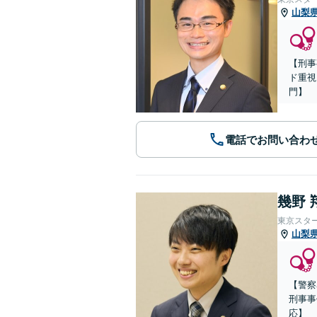
山梨
【刑事
ド重視
門】
電話でお問い合わ
幾野 
東京スタ
山梨
【警察
刑事事
応】