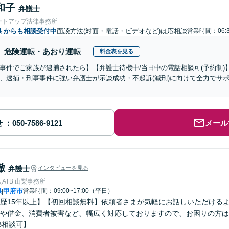
和子
弁護士
ートアップ法律事務所
県
からも相談受付中
面談方法(対面・電話・ビデオなど)は応相談
営業時間：06:3
危険運転・あおり運転
料金表を見る
事件でご家族が逮捕されたら】【弁護士待機中/当日中の電話相談可(予約制
、逮捕・刑事事件に強い弁護士が示談成功・不起訴(減刑)に向けて全力でサ
せ
メール
徹
弁護士
インタビューを見る
ATB 山梨事務所
県
甲府市
営業時間：09:00~17:00（平日）
|
歴15年以上】【初回相談無料】依頼者さまが気軽にお話しいただける
や借金、消費者被害など、幅広く対応しておりますので、お困りの方は
B相談可】