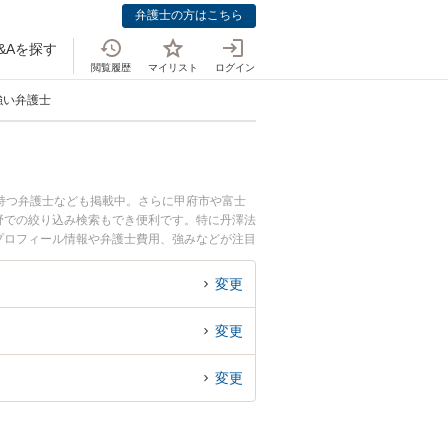
弁護士の方はこちら
&Aを探す
閲覧履歴
マイリスト
ログイン
強い弁護士
持つ弁護士なども掲載中。さらに甲府市や富士
野での絞り込み検索もでき便利です。特に丹澤法
のプロフィール情報や弁護士費用、強みなどが注目
あおり運転のトラブル解決の実績豊富な近くの弁
の相談者さんにおすすめです。
変更
変更
変更