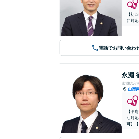
【初回
に対応
電話でお問い合わ
永淵 
永淵総合
山梨
【甲府
な対応
可】【