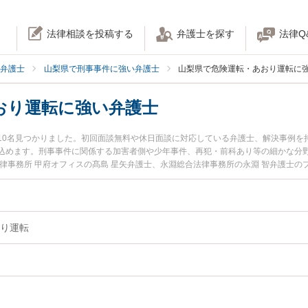
法律相談を投稿する
弁護士を探す
法律Q
弁護士
山梨県で刑事事件に強い弁護士
山梨県で危険運転・あおり運転に
おり運転に強い弁護士
10名見つかりました。初回面談無料や休日面談に対応している弁護士、解決事例を
込めます。刑事事件に関係する加害者側や少年事件、再犯・前科あり等の細かな分
律事務所 甲府オフィスの髙島 星矢弁護士、永淵総合法律事務所の永淵 智弁護士
た危険運転・あおり運転のトラブルを今すぐに弁護士に相談したい』『危険運転・
・あおり運転を法律相談できる山梨県内の弁護士に相談予約したい』などでお困り
り運転