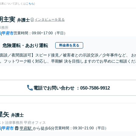
結果について詳しくは
こちら
)
明主実
弁護士
インタビューを見る
事務所
県
甲府市
営業時間：09:00~17:00（平日）
|
危険運転・あおり運転
料金表を見る
面談／夜間面談可】スピード接見／被害者との示談交渉／少年事件など、 お
。フットワーク軽く対応し、早期解 決を目指しますのでお早めにご相談くだ
電話でお問い合わせ
星矢
弁護士
スト法律事務所 甲府オフィス
県
甲府市
甲府駅
から徒歩6分
営業時間：09:30~21:00（平日）
|