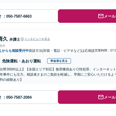
せ
メール
清久
弁護士
インタビューを見る
事務所
県
からも相談受付中
面談方法(対面・電話・ビデオなど)は応相談
営業時間：07:0
危険運転・あおり運転
料金表を見る
分野300件以上】【全国エリア対応】無罪獲得あり◎性犯罪、インターネッ
年事件にも注力。相談者さまのご負担を軽減し、早期にご安心いただけるよ
判の経験あり】
せ
メール