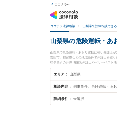
ココナラへ
ココナラ法律相談
山梨県で法律相談できる
山梨県の危険運転・あ
山梨県で危険運転・あおり運転に強い弁護士が
吉田市、都留市などの地域条件で弁護士を絞り
律事務所の丹澤 明主実弁護士やベリーベスト法
されています。『山梨県で土日や夜間に発生し
護士を検索したい』『初回相談無料で危険運転
エリア
山梨県
相談内容
刑事事件、危険運転・あお
詳細条件
未選択