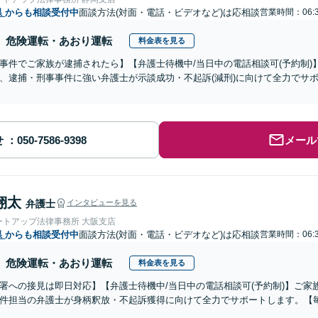
県
からも相談受付中
面談方法(対面・電話・ビデオなど)は応相談
営業時間：06:3
危険運転・あおり運転
料金表を見る
事件でご家族が逮捕されたら】【弁護士待機中/当日中の電話相談可(予約制
、逮捕・刑事事件に強い弁護士が示談成功・不起訴(減刑)に向けて全力でサ
せ
メール
翔太
弁護士
インタビューを見る
ートアップ法律事務所 大阪支店
県
からも相談受付中
面談方法(対面・電話・ビデオなど)は応相談
営業時間：06:3
危険運転・あおり運転
料金表を見る
署への接見は即日対応】【弁護士待機中/当日中の電話相談可(予約制)】ご
件担当の弁護士が身柄釈放・不起訴獲得に向けて全力でサポートします。【毎