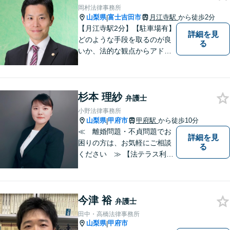
岡村法律事務所
山梨県
富士吉田市
月江寺駅
から徒歩2分
|
【月江寺駅2分】【駐車場有】
詳細を見
どのような手段を取るのが良
る
いか、法的な観点からアドバ
イスさせていただきます。お
気軽にご相談ください。
杉本 理紗
弁護士
小野法律事務所
山梨県
甲府市
甲府駅
から徒歩10分
|
≪ 離婚問題・不貞問題でお
詳細を見
困りの方は、お気軽にご相談
る
ください ≫ 【法テラス利用
可能】【個室での相談】 離
婚・不貞の問題は、他人に相
談しにくいと思いますが、弁
今津 裕
護士には、守秘義務がありま
弁護士
すので、ご安心してご相談を
田中・高橋法律事務所
いただければと思います。
山梨県
甲府市
|