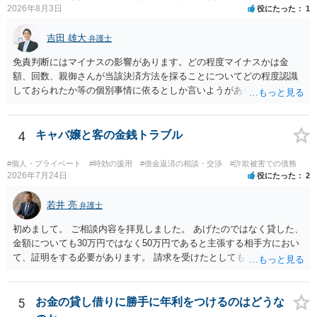
2026年8月3日
役にたった
1
吉田 雄大
弁護士
免責判断にはマイナスの影響があります。どの程度マイナスかは金
額、回数、親御さんが当該決済方法を採ることについてどの程度認識
しておられたか等の個別事情に依るとしか言いようがありません。 と
もあれ、依頼しておられる弁護士さんに直ちに具体的状況をお伝えに
なって相談し、善後策を考えることをお勧めします。
4
キャバ嬢と客の金銭トラブル
#個人・プライベート
#時効の援用
#借金返済の相談・交渉
#詐欺被害での債務
2026年7月24日
役にたった
2
若井 亮
弁護士
初めまして。 ご相談内容を拝見しました。 あげたのではなく貸した、
金額についても30万円ではなく50万円であると主張する相手方におい
て、証明をする必要があります。 請求を受けたとしても、もらったも
のであることを伝え、貸したというのであれば証拠を出すよう申し入
れることになるでしょう。 請求があるまでは、こちらからアクション
を起こす必要はないかと思います。
5
お金の貸し借りに勝手に年利をつけるのはどうな