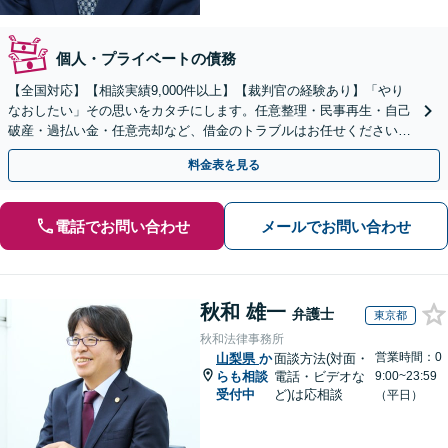
個人・プライベートの債務
【全国対応】【相談実績9,000件以上】【裁判官の経験あり】「やり
なおしたい」その思いをカタチにします。任意整理・民事再生・自己
破産・過払い金・任意売却など、借金のトラブルはお任せください。
【初回相談無料】【全国対応可能】
料金表を見る
電話でお問い合わせ
メールでお問い合わせ
秋和 雄一
弁護士
東京都
秋和法律事務所
営業時間：0
山梨県
か
面談方法(対面・
らも相談
電話・ビデオな
9:00~23:59
受付中
ど)は応相談
（平日）