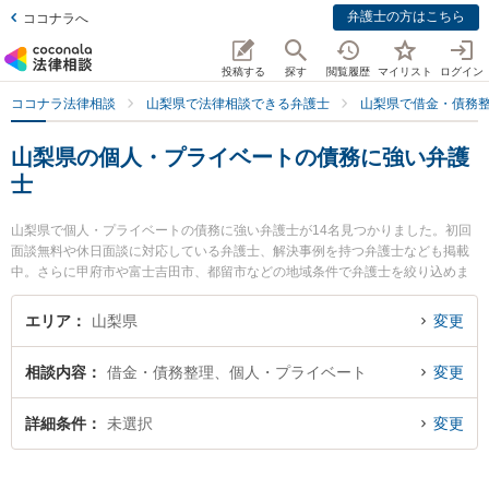
弁護士の方はこちら
ココナラへ
投稿する
探す
閲覧履歴
マイリスト
ログイン
ココナラ法律相談
山梨県で法律相談できる弁護士
山梨県で借金・債務
山梨県の個人・プライベートの債務に強い弁護
士
山梨県で個人・プライベートの債務に強い弁護士が14名見つかりました。初回
面談無料や休日面談に対応している弁護士、解決事例を持つ弁護士なども掲載
中。さらに甲府市や富士吉田市、都留市などの地域条件で弁護士を絞り込めま
す。借金・債務整理に関係する消費者金融の債務整理やクレジット会社の債務
整理、リボ払いの債務整理等の細かな分野での絞り込み検索もでき便利です。
エリア
山梨県
変更
特に小野法律事務所の馬場 健治弁護士や舞鶴法律事務所の斉藤 圭弁護士、丹澤
法律事務所の丹澤 明主実弁護士のプロフィール情報や弁護士費用、強みなどが
相談内容
借金・債務整理、個人・プライベート
変更
注目されています。『山梨県で土日や夜間に発生した個人・プライベートの債
務のトラブルを今すぐに弁護士に相談したい』『個人・プライベートの債務の
トラブル解決の実績豊富な近くの弁護士を検索したい』『初回相談無料で個
詳細条件
未選択
変更
人・プライベートの債務を法律相談できる山梨県内の弁護士に相談予約した
い』などでお困りの相談者さんにおすすめです。