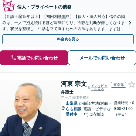
個人・プライベートの債務
【弁護士歴15年以上】【初回相談無料】【個人・法人対応】借金の悩
みは、一人で抱え続けるほど深刻になり、冷静な判断が難しくなりま
す。状況を整理し、生活を立て直すための方法はあります。まずは当
事務所へ、今の不安をそのままお聞かせください。
料金表を見る
電話でお問い合わせ
メールでお問い合わせ
河東 宗文
東京都
インタビュ
ーを見る
弁護士
アース法律事務所
営業時間：0
山梨県
か
面談方法(対面・
らも相談
電話・ビデオな
9:00~21:00
受付中
ど)は応相談
（平日）