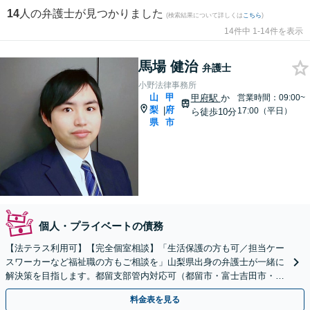
14
人の弁護士が見つかりました
(検索結果について詳しくは
こちら
)
14件中 1-14件を表示
馬場 健治
弁護士
小野法律事務所
山
甲
甲府駅
か
営業時間：09:00~
梨
府
|
17:00（平日）
ら徒歩10分
県
市
個人・プライベートの債務
【法テラス利用可】【完全個室相談】「生活保護の方も可／担当ケー
スワーカーなど福祉職の方もご相談を」山梨県出身の弁護士が一緒に
解決策を目指します。都留支部管内対応可（都留市・富士吉田市・大
月市・上野原市・富士河口湖町・西桂町ほか）
料金表を見る