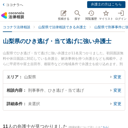
弁護士の方はこちら
ココナラへ
投稿する
探す
閲覧履歴
マイリスト
ログイン
ココナラ法律相談
山梨県で法律相談できる弁護士
山梨県で刑事事件に
山梨県のひき逃げ・当て逃げに強い弁護士
山梨県でひき逃げ・当て逃げに強い弁護士が11名見つかりました。初回面談無
料や休日面談に対応している弁護士、解決事例を持つ弁護士なども掲載中。さ
らに甲府市や富士吉田市、都留市などの地域条件で弁護士を絞り込めます。刑
事事件に関係する加害者側や少年事件、再犯・前科あり等の細かな分野での絞
り込み検索もでき便利です。特に丹澤法律事務所の丹澤 明主実弁護士や永淵総
エリア
山梨県
変更
合法律事務所の永淵 智弁護士、ベリーベスト法律事務所 甲府オフィスの髙島
星矢弁護士のプロフィール情報や弁護士費用、強みなどが注目されています。
相談内容
刑事事件、ひき逃げ・当て逃げ
変更
『山梨県で土日や夜間に発生したひき逃げ・当て逃げのトラブルを今すぐに弁
護士に相談したい』『ひき逃げ・当て逃げのトラブル解決の実績豊富な近くの
弁護士を検索したい』『初回相談無料でひき逃げ・当て逃げを法律相談できる
詳細条件
未選択
変更
山梨県内の弁護士に相談予約したい』などでお困りの相談者さんにおすすめで
す。
11
人の弁護士が見つかりました
(検索結果について詳しくは
こちら
)