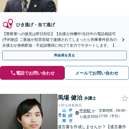
ひき逃げ・当て逃げ
【警察署への接見は即日対応】【弁護士待機中/当日中の電話相談可
(予約制)】ご家族が犯罪容疑で逮捕されてしまったら刑事事件担当の
弁護士が身柄釈放・不起訴獲得に向けて全力でサポートします。【毎
月100名以上の相談実績】【全国対応】
料金表を見る
電話でお問い合わせ
メールでお問い合わせ
馬場 健治
弁護士
小野法律事務所
山
甲
甲府駅
か
営業時間：09:00~
梨
府
|
17:00（平日）
ら徒歩10分
県
市
遺言書を作成しませんか？【遺言書作