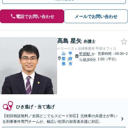
電話でお問い合わせ
メールでお問い合わせ
髙島 星矢
弁護士
ベリーベスト法律事務所 甲府オフィス
山
甲
甲府駅
か
営業時間：09:30~2
梨
府
|
1:00（平日）
ら徒歩6分
県
市
ひき逃げ・当て逃げ
【初回相談無料／全国どこでもスピード対応】元検事の弁護士が率い
る刑事事件専門チームが、幅広い犯罪の加害者弁護に対応。