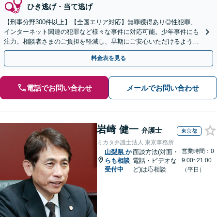
ひき逃げ・当て逃げ
【刑事分野300件以上】【全国エリア対応】無罪獲得あり◎性犯罪、
インターネット関連の犯罪など様々な事件に対応可能。少年事件にも
注力。相談者さまのご負担を軽減し、早期にご安心いただけるよう尽
力します【遠方のご依頼可】【裁判員裁判の経験あり】
料金表を見る
電話でお問い合わせ
メールでお問い合わせ
岩崎 健一
弁護士
東京都
ミカタ弁護士法人 東京事務所
営業時間：0
山梨県
か
面談方法(対面・
らも相談
電話・ビデオな
9:00~21:00
受付中
ど)は応相談
（平日）