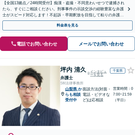
【全国13拠点／24時間受付】痴漢・盗撮・不同意わいせつで逮捕され
たら、すぐにご相談ください。刑事事件の示談交渉の経験豊富な弁護
士がスピード対応します！不起訴・早期釈放を目指して粘りの弁護活
動を行います。
料金表を見る
電話でお問い合わせ
メールでお問い合わせ
坪内 清久
千葉県
インタビュ
ーを見る
弁護士
Sfil法律事務所
営業時間：0
山梨県
か
面談方法(対面・
らも相談
電話・ビデオな
7:00~21:59
受付中
ど)は応相談
（平日）