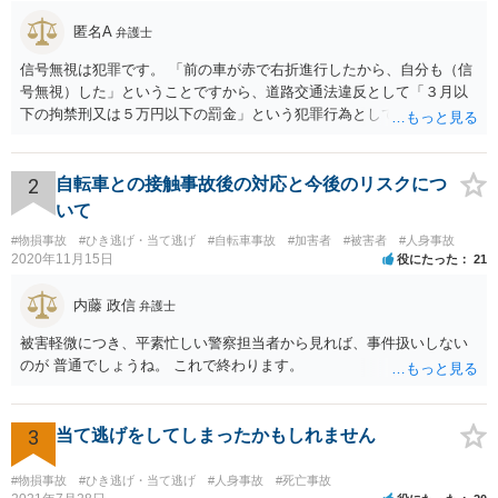
匿名A
弁護士
信号無視は犯罪です。 「前の車が赤で右折進行したから、自分も（信
号無視）した」ということですから、道路交通法違反として「３月以
下の拘禁刑又は５万円以下の罰金」という犯罪行為として処罰される
可能性がありました。 となると、警察官としては、あなたがサインし
ようとしまいと現行犯逮捕できるわけです。 そこを、「サインをしな
いと逮捕する」というのは、「現行犯逮捕して刑事処分（罰金でも前
2
自転車との接触事故後の対応と今後のリスクにつ
科になる）にできるが、認めてサインすれば反則処理（何千円程度の
いて
反則金があっても前科にならない）ですませてあげる」という意味で
#物損事故
#ひき逃げ・当て逃げ
#自転車事故
#加害者
#被害者
#人身事故
す。 あなたはこの警察官を非難するのではなく、感謝すべきというこ
2020年11月15日
役にたった
21
とです。 警察官の「こんな事を言うのだったら免許証返した方がい
い」との発言ですが、実際「前の車が赤で右折進行したから、自分も
内藤 政信
弁護士
（信号無視）した」というあなたと同じ考えの人が運転をしている公
道は、きちんと交通ルールを守っている人や歩行者らにとってとても
被害軽微につき、平素忙しい警察担当者から見れば、事件扱いしない
危険なものであり怖いので、そのような人には是非とも運転免許を返
のが 普通でしょうね。 これで終わります。
納してほしいと思うのが社会の大勢です。 実際「交通違反を繰り返せ
ば免許停止や取消（強制返納）になる」のはそういうことです。 たま
たま（あなたにとって）いい警察官にあたったことをきっかけに、む
3
当て逃げをしてしまったかもしれません
しろ今回を苦い薬（良い教訓）として反省し、次回から「前の車は赤
で右折進行したけど、自分は右折進行を思いとどまった」と交通ルー
#物損事故
#ひき逃げ・当て逃げ
#人身事故
#死亡事故
ルを遵守するドライバーになってほしいと期待しています。