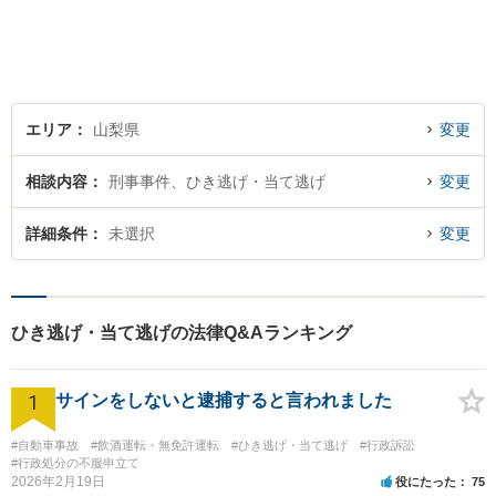
ます。
エリア
山梨県
変更
相談内容
刑事事件、ひき逃げ・当て逃げ
変更
詳細条件
未選択
変更
ひき逃げ・当て逃げの法律Q&Aランキング
1
サインをしないと逮捕すると言われました
#自動車事故
#飲酒運転・無免許運転
#ひき逃げ・当て逃げ
#行政訴訟
#行政処分の不服申立て
2026年2月19日
役にたった
75