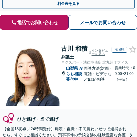
料金表を見る
電話でお問い合わせ
メールでお問い合わせ
古川 和積
福岡県
インタビュ
ーを見る
弁護士
ネクスパート法律事務所 北九州オフィス
営業時間：0
山梨県
か
面談方法(対面・
らも相談
電話・ビデオな
9:00~21:00
受付中
ど)は応相談
（平日）
ひき逃げ・当て逃げ
【全国13拠点／24時間受付】痴漢・盗撮・不同意わいせつで逮捕され
たら、すぐにご相談ください。刑事事件の示談交渉の経験豊富な弁護