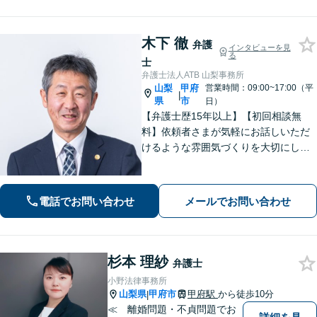
木下 徹
弁護
インタビューを見
る
士
弁護士法人ATB 山梨事務所
山梨
甲府
営業時間：09:00~17:00（平
|
県
市
日）
【弁護士歴15年以上】【初回相談無
料】依頼者さまが気軽にお話しいただ
けるような雰囲気づくりを大切にして
います。交通事故や借金、消費者被害
など、幅広く対応しておりますので、
お困りの方はぜひ一度ご相談くださ
電話でお問い合わせ
メールでお問い合わせ
い。【電話・メール・WEB相談可】
杉本 理紗
弁護士
小野法律事務所
山梨県
甲府市
甲府駅
から徒歩10分
|
≪ 離婚問題・不貞問題でお