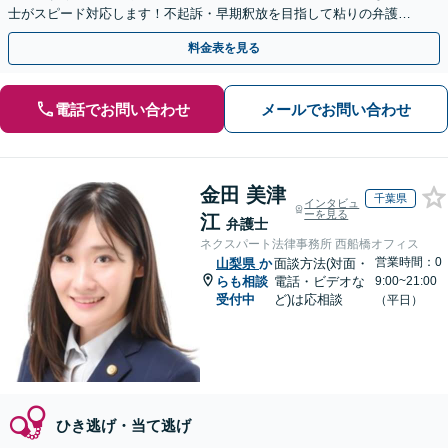
士がスピード対応します！不起訴・早期釈放を目指して粘りの弁護活
動を行います。
料金表を見る
電話でお問い合わせ
メールでお問い合わせ
金田 美津
千葉県
インタビュ
ーを見る
江
弁護士
ネクスパート法律事務所 西船橋オフィス
営業時間：0
山梨県
か
面談方法(対面・
らも相談
電話・ビデオな
9:00~21:00
受付中
ど)は応相談
（平日）
ひき逃げ・当て逃げ