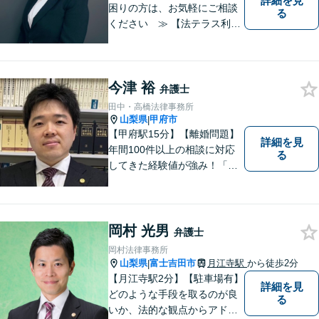
詳細を見
困りの方は、お気軽にご相談
る
ください ≫ 【法テラス利用
可能】【個室での相談】 離
婚・不貞の問題は、他人に相
談しにくいと思いますが、弁
今津 裕
護士には、守秘義務がありま
弁護士
すので、ご安心してご相談を
田中・高橋法律事務所
いただければと思います。
山梨県
甲府市
|
【甲府駅15分】【離婚問題】
詳細を見
年間100件以上の相談に対応
る
してきた経験値が強み！「離
婚する決意が固まっていな
い」という方のご相談もお待
ちしています【相続】遺言書
の作成や相続人の紛争解決ま
岡村 光男
弁護士
で幅広く対応できます【初回
岡村法律事務所
面談無料】
山梨県
富士吉田市
月江寺駅
から徒歩2分
|
【月江寺駅2分】【駐車場有】
詳細を見
どのような手段を取るのが良
る
いか、法的な観点からアドバ