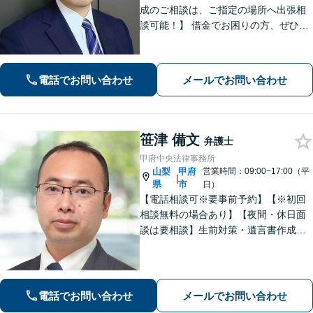
成のご相談は、ご指定の場所へ出張相
談可能！】 借金でお困りの方、ぜひご
相談ください。【法テラス相談制度利
用可（法人不可）】 法人破産にも対応
可能。借金問題で困ったらまず相談
電話でお問い合わせ
メールでお問い合わせ
を！
笹津 備文
弁護士
甲府中央法律事務所
山梨
甲府
営業時間：09:00~17:00（平
|
県
市
日）
【電話相談可※要事前予約】【※初回
相談無料の場合あり】【夜間・休日面
談は要相談】生前対策・遺言書作成は
「出張サービスあり！」他士業連携に
よる不動産を含む財産分与・遺産分割
／債務整理で生活再建も／交通事故の
示談交渉【法テラス相談利用可※事件
電話でお問い合わせ
メールでお問い合わせ
による】