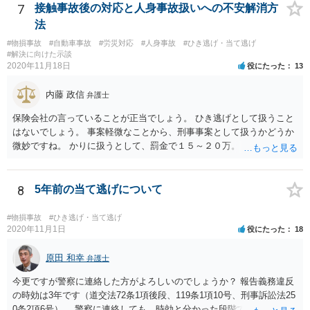
7
接触事故後の対応と人身事故扱いへの不安解消方
法
#物損事故
#自動車事故
#労災対応
#人身事故
#ひき逃げ・当て逃げ
#解決に向けた示談
2020年11月18日
役にたった
13
内藤 政信
弁護士
保険会社の言っていることが正当でしょう。 ひき逃げとして扱うこと
はないでしょう。 事案軽微なことから、刑事事案として扱うかどうか
微妙ですね。 かりに扱うとして、罰金で１５～２０万。 行政処分は、
3点どまりでしょう。
8
5年前の当て逃げについて
#物損事故
#ひき逃げ・当て逃げ
2020年11月1日
役にたった
18
原田 和幸
弁護士
今更ですが警察に連絡した方がよろしいのでしょうか？ 報告義務違反
の時効は3年です（道交法72条1項後段、119条1項10号、刑事訴訟法25
0条2項6号）。 警察に連絡しても、時効と分かった段階で、警察も対