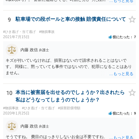
応できなくなると思います。
9
駐車場での段ボールと車の接触 賠償責任について
#ひき逃げ・当て逃げ
#物損事故
2021年7月15日
役にたった
7
内藤 政信
弁護士
キズが付いていなければ、損害はないので請求されることはないで
す。 同様に、黙っていても事件ではないので、犯罪になることはあり
ません。
10
本当に被害届を出せるのでしょうか？出されたら
私はどうなってしまうのでしょうか？
#物損事故
#ひき逃げ・当て逃げ
#損害賠償増額
2020年1月25日
役にたった
9
内藤 政信
弁護士
そうですね。 費目のはっきりしないお金は不要ですね。