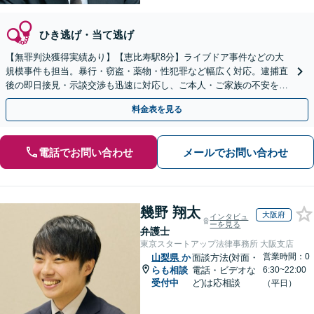
ひき逃げ・当て逃げ
【無罪判決獲得実績あり】【恵比寿駅8分】ライブドア事件などの大
規模事件も担当。暴行・窃盗・薬物・性犯罪など幅広く対応。逮捕直
後の即日接見・示談交渉も迅速に対応し、ご本人・ご家族の不安を最
小限に抑えます。【初回相談可能】【WEB面談可能】
料金表を見る
電話でお問い合わせ
メールでお問い合わせ
幾野 翔太
大阪府
インタビュ
ーを見る
弁護士
東京スタートアップ法律事務所 大阪支店
営業時間：0
山梨県
か
面談方法(対面・
らも相談
電話・ビデオな
6:30~22:00
受付中
ど)は応相談
（平日）