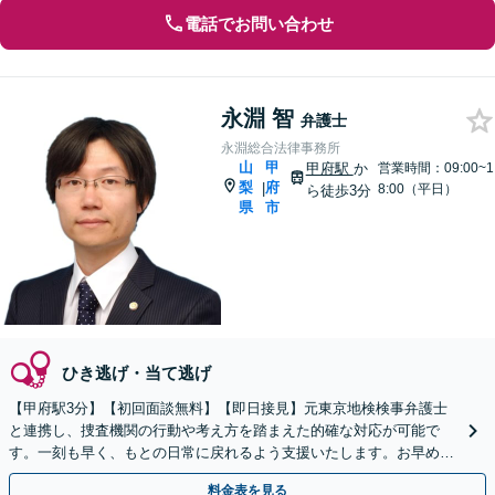
電話でお問い合わせ
永淵 智
弁護士
永淵総合法律事務所
山
甲
甲府駅
か
営業時間：09:00~1
梨
府
|
8:00（平日）
ら徒歩3分
県
市
ひき逃げ・当て逃げ
【甲府駅3分】【初回面談無料】【即日接見】元東京地検検事弁護士
と連携し、捜査機関の行動や考え方を踏まえた的確な対応が可能で
す。一刻も早く、もとの日常に戻れるよう支援いたします。お早めに
ご相談ください【休日・夜間面談可】【オンライン面談可】
料金表を見る