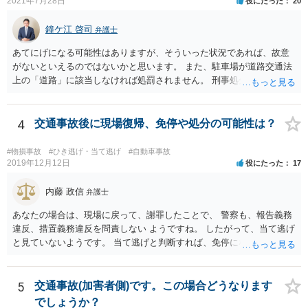
2021年7月28日
役にたった
20
鐘ケ江 啓司
弁護士
あてにげになる可能性はありますが、そういった状況であれば、故意
がないといえるのではないかと思います。 また、駐車場が道路交通法
上の「道路」に該当しなければ処罰されません。 刑事処分がなされる
かどうかは、その駐車場が道路交通法の「道路（一般交通の用に供す
るその他の場所）」にあたるかが重要です。 駐車場が「道路」にあた
るかは難しい問題で、私が経験した事例でも、コインパーキングで警
4
交通事故後に現場復帰、免停や処分の可能性は？
察官は「道路」と判断して道路交通法違反で立件したものの、検察官
は「道路」にあたらないとして不起訴処分にしたものがあります（検
#物損事故
#ひき逃げ・当て逃げ
#自動車事故
察官に意見書を出しました）。コンビニやスーパーの駐車場では「道
2019年12月12日
役にたった
17
路」とした裁判例もあります。 「一般交通の用に供するその他の場
所」とは、道路法に規定する道路及び道路運送法に規定する自動車道
内藤 政信
弁護士
以外で不特定の人や車が自由に通行することができる場所をいうとさ
あなたの場合は、現場に戻って、謝罪したことで、 警察も、報告義務
れています。 この判断にあたっては、「道路の体裁の有無」、「客
違反、措置義務違反を問責しない ようですね。 したがって、当て逃げ
観性・継続性・反復性の有無」、「公開性の有無」及び「道路性の有
と見ていないようです。 当て逃げと判断すれば、免停になります。
無」を検討するのが一般的です（道路交通執務研究会編著『執務資料
道路交通法解説（１８訂版）』（東京法令出版、２０２０年１１月）
７頁）。つまり、総合判断が必要になります。
5
交通事故(加害者側)です。この場合どうなります
でしょうか？