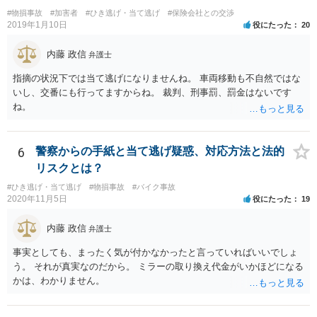
#物損事故
#加害者
#ひき逃げ・当て逃げ
#保険会社との交渉
2019年1月10日
役にたった
20
内藤 政信
弁護士
指摘の状況下では当て逃げになりませんね。 車両移動も不自然ではな
いし、交番にも行ってますからね。 裁判、刑事罰、罰金はないです
ね。
6
警察からの手紙と当て逃げ疑惑、対応方法と法的
リスクとは？
#ひき逃げ・当て逃げ
#物損事故
#バイク事故
2020年11月5日
役にたった
19
内藤 政信
弁護士
事実としても、まったく気が付かなかったと言っていればいいでしょ
う。 それが真実なのだから。 ミラーの取り換え代金がいかほどになる
かは、わかりません。