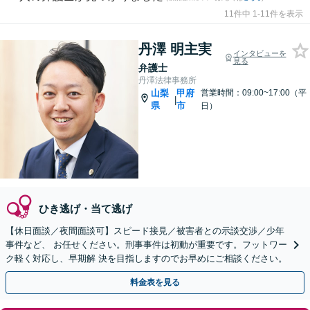
11件中 1-11件を表示
丹澤 明主実
インタビューを
見る
弁護士
丹澤法律事務所
山梨
甲府
営業時間：09:00~17:00（平
|
県
市
日）
ひき逃げ・当て逃げ
【休日面談／夜間面談可】スピード接見／被害者との示談交渉／少年
事件など、 お任せください。刑事事件は初動が重要です。フットワー
ク軽く対応し、早期解 決を目指しますのでお早めにご相談ください。
料金表を見る