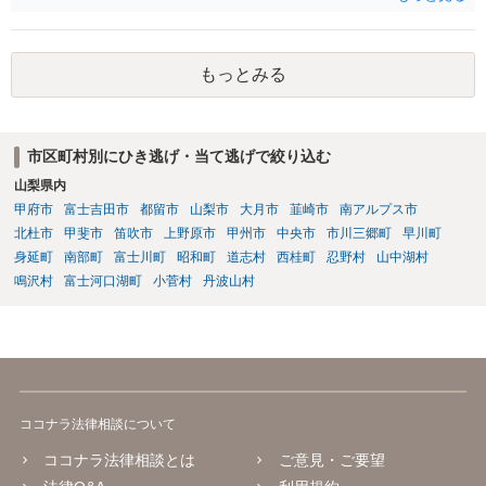
もっとみる
市区町村別にひき逃げ・当て逃げで絞り込む
山梨県内
甲府市
富士吉田市
都留市
山梨市
大月市
韮崎市
南アルプス市
北杜市
甲斐市
笛吹市
上野原市
甲州市
中央市
市川三郷町
早川町
身延町
南部町
富士川町
昭和町
道志村
西桂町
忍野村
山中湖村
鳴沢村
富士河口湖町
小菅村
丹波山村
ココナラ法律相談について
ココナラ法律相談とは
ご意見・ご要望