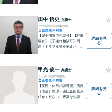
イスさせていただきます。お
気軽にご相談ください。
田中 悟史
弁護士
アウル総合法律事務所
山梨県
甲府市
|
【完全個室で相談可】【駐車
詳細を見
場有】【子連れ相談可】問
る
題・トラブル等を抱えた、ま
たは、未然に防ぎたいとお考
えの場合には、お気軽にご相
談ください。 法的な観点から
分析し、解決に向けてどのよ
甲光 俊一
弁護士
うな方法・手段を取ることが
こうみつ法律事務所
良いのか等を助言させていた
山梨県
甲府市
|
だきます。
【夜間・休日相談可能】債務
詳細を見
（借金）整理・過払金回収お
る
任せください。豊富な知識・
経験を生かしてあなたの生活
再建を全力でサポートいたし