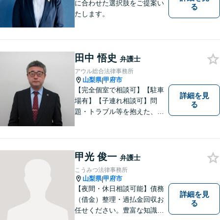
に合わせた選択肢をご提案い
る
たします。
田中 悟史
弁護士
アウル総合法律事務所
山梨県
甲府市
|
【完全個室で相談可】【駐車
詳細を見
場有】【子連れ相談可】問
る
題・トラブル等を抱えた、ま
たは、未然に防ぎたいとお考
えの場合には、お気軽にご相
談ください。 法的な観点から
分析し、解決に向けてどのよ
甲光 俊一
弁護士
うな方法・手段を取ることが
こうみつ法律事務所
良いのか等を助言させていた
山梨県
甲府市
|
だきます。
【夜間・休日相談可能】債務
詳細を見
（借金）整理・過払金回収お
る
任せください。豊富な知識・