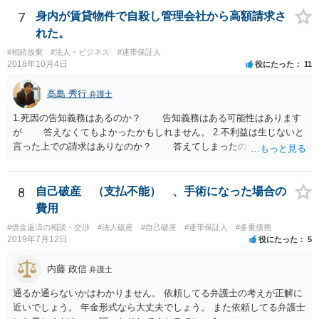
7
身内が賃貸物件で自殺し管理会社から高額請求さ
れた。
#相続放棄
#法人・ビジネス
#連帯保証人
2018年10月4日
役にたった
11
高島 秀行
弁護士
1.死因の告知義務はあるのか？ 告知義務はある可能性はあります
が 答えなくてもよかったかもしれません。 2.不利益は生じないと
言った上での請求はありなのか？ 答えてしまったので請求されて
も仕方がありません。 ただ、不利益は生じないと言ったことが証
明できれば 信義則違反という主張をすることができる可能性があ
ります。 3.請求額は妥当なのか？ 自殺した場合、約２年分の賃料
8
自己破産 （支払不能） 、手術になった場合の
が損害となるというのが判例です。
費用
#借金返済の相談・交渉
#法人破産
#自己破産
#連帯保証人
#多重債務
2019年7月12日
役にたった
5
内藤 政信
弁護士
通るか通らないかはわかりません。 依頼してる弁護士の考えが正解に
近いでしょう。 年金形式なら大丈夫でしょう。 また依頼してる弁護士