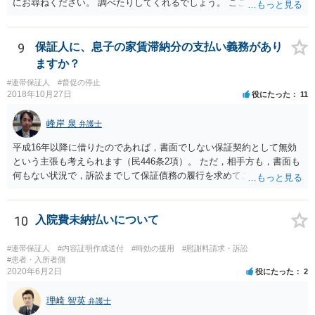
にお尋ねください。 調べたりしてくれるでしょう。 ここでは以上で
す。
9
保証人に、息子の家賃滞納分の支払い義務があり
ますか？
#連帯保証人
#督促の停止
2018年10月27日
役にたった
11
峰岸 泉
弁護士
平成16年以降に借りたのであれば，書面でしない保証契約として無効
という主張も考えられます（民446条2項）。 ただ，相手方も，書面も
何もない状況で，訴訟までして保証債務の履行を求めてこないので，
おそらく，書面はあるのでしょう（息子さんが代筆したとか）。保証
契約書は必ず自署でなければならないというわけでもないので，息子
さんに代筆権限を与えたのかどうかが問題になるかも知れません。
10
入院費未納払いについて
#連帯保証人
#内容証明作成送付
#時効の援用
#慰謝料請求・訴訟
#患者・入所者側
2020年6月2日
役にたった
2
理崎 智英
弁護士