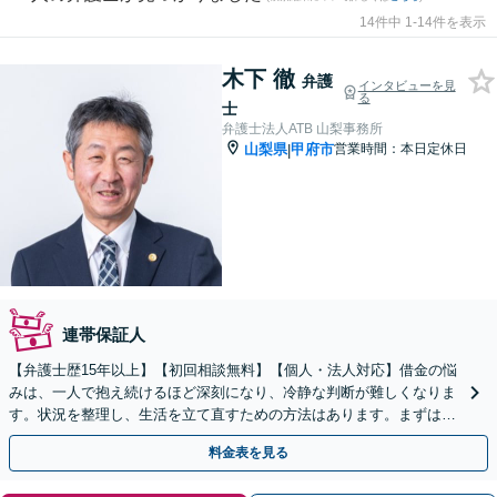
14件中 1-14件を表示
木下 徹
弁護
インタビューを見
る
士
弁護士法人ATB 山梨事務所
山梨県
甲府市
営業時間：本日定休日
|
連帯保証人
【弁護士歴15年以上】【初回相談無料】【個人・法人対応】借金の悩
みは、一人で抱え続けるほど深刻になり、冷静な判断が難しくなりま
す。状況を整理し、生活を立て直すための方法はあります。まずは当
事務所へ、今の不安をそのままお聞かせください。
料金表を見る