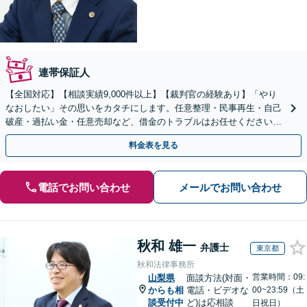
連帯保証人
【全国対応】【相談実績9,000件以上】【裁判官の経験あり】「やり
なおしたい」その思いをカタチにします。任意整理・民事再生・自己
破産・過払い金・任意売却など、借金のトラブルはお任せください。
【初回相談無料】【全国対応可能】
料金表を見る
電話でお問い合わせ
メールでお問い合わせ
秋和 雄一
弁護士
東京都
秋和法律事務所
営業時間：09:
山梨県
面談方法(対面・
からも相
電話・ビデオな
00~23:59（土
談受付中
ど)は応相談
日祝日）