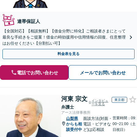
連帯保証人
【全国対応】【相談無料】【借金分野に特化】ご相談者さまにとって
最良な手続きをご提案！借金の時効援用や信用情報の回復、任意整理
はお任せください【分割払い可】
料金表を見る
電話でお問い合わせ
メールでお問い合わせ
河東 宗文
東京都
インタビュ
ーを見る
弁護士
アース法律事務所
営業時間：09:
山梨県
面談方法(対面・
からも相
電話・ビデオな
00~21:00（土
談受付中
ど)は応相談
日祝日）