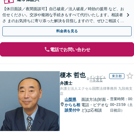
【休日面談／夜間面談可】自己破産／法人破産／時効の援用 など、お
任せください。交渉や複雑な手続きもすべて代行いたします。相談者
さ まのお気持ちに寄り添った解決を目指しますので、ぜひご相談くだ
さい。
料金表を見る
電話でお問い合わせ
榎本 哲也
東京都
インタビュ
ーを見る
弁護士
弁護士法人エクセル国際法律事務所 九段南支
店
営業時間：00:
山梨県
面談方法(対面・
からも相
電話・ビデオな
00~23:59（土
談受付中
ど)は応相談
日祝日）