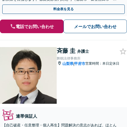
月市・上野原市・富士河口湖町・西桂町ほか）
料金表を見る
電話でお問い合わせ
メールでお問い合わせ
斉藤 圭
弁護士
舞鶴法律事務所
山梨県
甲府市
営業時間：本日定休日
|
連帯保証人
【自己破産・任意整理・個人再生】問題解決の意志があれば、ほとん