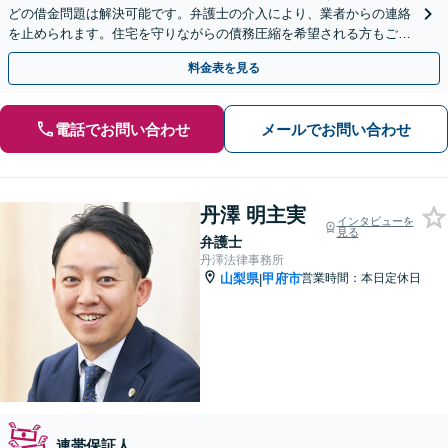
どの借金問題は解決可能です。弁護士の介入により、業者からの連絡
を止められます。住宅を守りながらの債務圧縮を希望される方もご相
談ください。【初回面談無料】
料金表を見る
電話でお問い合わせ
メールでお問い合わせ
丹澤 明主実
インタビューを
見る
弁護士
丹澤法律事務所
山梨県
甲府市
営業時間：本日定休日
|
連帯保証人