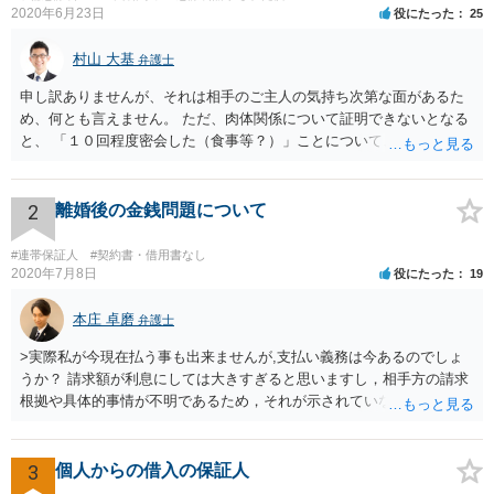
2020年6月23日
役にたった
25
村山 大基
弁護士
申し訳ありませんが、それは相手のご主人の気持ち次第な面があるた
め、何とも言えません。 ただ、肉体関係について証明できないとなる
と、 「１０回程度密会した（食事等？）」ことについて、そこまで多
額の慰謝料が認められる可能性は低いと思います。 可能なら、メール
履歴等を持参して、詳しい事情を伝えての面談相談をお勧めします。
2
離婚後の金銭問題について
#連帯保証人
#契約書・借用書なし
2020年7月8日
役にたった
19
本庄 卓磨
弁護士
>実際私が今現在払う事も出来ませんが,支払い義務は今あるのでしょ
うか？ 請求額が利息にしては大きすぎると思いますし，相手方の請求
根拠や具体的事情が不明であるため，それが示されていない現段階で
対応する必要はないと思います。 相手方が単に要求だけを続けてくる
場合は無視でいいと思いますし，仮に相手方が生活保護の担当者に話
をしても，相手にされない可能性が高いと思います。 おそらく裁判な
3
個人からの借入の保証人
どをしてくる可能性も低いです。 ＞それと,消滅時効とかはどうなるん