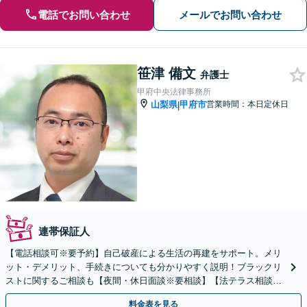
電話でお問い合わせ
メールでお問い合わせ
笹津 備文
弁護士
甲府中央法律事務所
山梨県
甲府市
営業時間：本日定休日
|
連帯保証人
【電話相談可※要予約】自己破産による生活の再建をサポート。メリ
ット・デメリット、手続きについても分かりやすく説明！ブラックリ
ストに関するご相談も【夜間・休日面談※要相談】【法テラス相談は
利用可※複雑事案除く】
料金表を見る