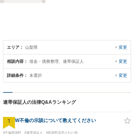
経験を生かしてあなたの生活
再建を全力でサポートいたし
ます。
エリア
山梨県
変更
相談内容
借金・債務整理、連帯保証人
変更
詳細条件
未選択
変更
連帯保証人の法律Q&Aランキング
1
W不倫の示談について教えてください
#不倫慰謝料
#連帯保証人
#慰謝料請求された側