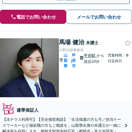
電話でお問い合わせ
メールでお問い合わせ
馬場 健治
弁護士
小野法律事務所
山
甲
甲府駅
から
営業時間：本
梨
府
|
日定休日
徒歩10分
県
市
連帯保証人
【法テラス利用可】【完全個室相談】「生活保護の方も可／担当ケー
スワーカーなど福祉職の方もご相談を」山梨県出身の弁護士が一緒に
解決策を目指します。都留支部管内対応可（都留市・富士吉田市・大