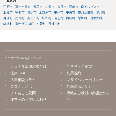
山梨県内
甲府市
富士吉田市
都留市
山梨市
大月市
韮崎市
南アルプス市
北杜市
甲斐市
笛吹市
上野原市
甲州市
中央市
市川三郷町
早川町
身延町
南部町
富士川町
昭和町
道志村
西桂町
忍野村
山中湖村
鳴沢村
富士河口湖町
小菅村
丹波山村
ココナラ法律相談について
ココナラ法律相談とは
ご意見・ご要望
法律Q&A
利用規約
法律相談コラム
プライバシーポリシー
ココナラとは
外部送信ポリシー
よくあるご質問
掲載をご検討の弁護士の方
へ
運営へのお問い合わせ