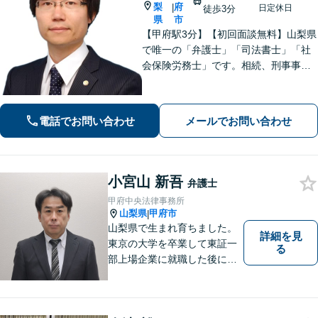
梨
府
|
日定休日
徒歩3分
県
市
【甲府駅3分】【初回面談無料】山梨県
で唯一の「弁護士」「司法書士」「社
会保険労務士」です。相続、刑事事
件、不動産など、ぜひお任せくださ
い。専門的な知識と豊富な経験を活か
し、最善の解決策をご提案いたしま
電話でお問い合わせ
メールでお問い合わせ
す。【休日・夜間面談可】【オンライ
ン面談可】
小宮山 新吾
弁護士
甲府中央法律事務所
山梨県
甲府市
|
山梨県で生まれ育ちました。
詳細を見
東京の大学を卒業して東証一
る
部上場企業に就職した後に司
法試験を志し、社会人と受験
生の二足のわらじを履いてい
た時期もあります。 平成16年