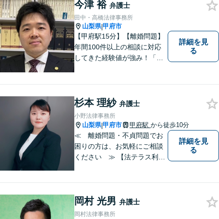
に弁護士登録した後は、山梨
今津 裕
弁護士
県内を中心に様々な案件を取
田中・高橋法律事務所
り扱ってきました。
山梨県
甲府市
|
【甲府駅15分】【離婚問題】
詳細を見
年間100件以上の相談に対応
る
してきた経験値が強み！「離
婚する決意が固まっていな
い」という方のご相談もお待
ちしています【相続】遺言書
の作成や相続人の紛争解決ま
杉本 理紗
弁護士
で幅広く対応できます【初回
小野法律事務所
面談無料】
山梨県
甲府市
甲府駅
から徒歩10分
|
≪ 離婚問題・不貞問題でお
詳細を見
困りの方は、お気軽にご相談
る
ください ≫ 【法テラス利用
可能】【個室での相談】 離
婚・不貞の問題は、他人に相
談しにくいと思いますが、弁
岡村 光男
護士には、守秘義務がありま
弁護士
すので、ご安心してご相談を
岡村法律事務所