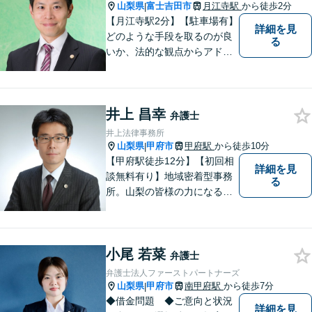
いただければと思います。
山梨県
富士吉田市
月江寺駅
から徒歩2分
|
【月江寺駅2分】【駐車場有】
詳細を見
どのような手段を取るのが良
る
いか、法的な観点からアドバ
イスさせていただきます。お
気軽にご相談ください。
井上 昌幸
弁護士
井上法律事務所
山梨県
甲府市
甲府駅
から徒歩10分
|
【甲府駅徒歩12分】【初回相
詳細を見
談無料有り】地域密着型事務
る
所。山梨の皆様の力になるべ
く、日々研鑽を積み重ねてお
ります。交通事故、遺産相
続、債務など、お困りごとは
小尾 若菜
なんでもご相談ください。将
弁護士
来を見据えた適切なソリュー
弁護士法人ファーストパートナーズ
ションをご提案いたします。
山梨県
甲府市
南甲府駅
から徒歩7分
|
◆借金問題 ◆ご意向と状況
詳細を見