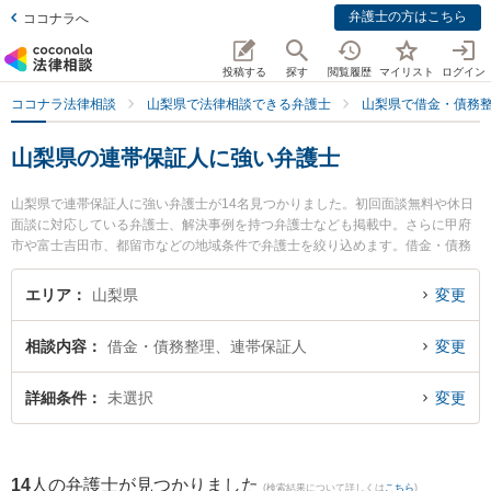
弁護士の方はこちら
ココナラへ
投稿する
探す
閲覧履歴
マイリスト
ログイン
ココナラ法律相談
山梨県で法律相談できる弁護士
山梨県で借金・債務
山梨県の連帯保証人に強い弁護士
山梨県で連帯保証人に強い弁護士が14名見つかりました。初回面談無料や休日
面談に対応している弁護士、解決事例を持つ弁護士なども掲載中。さらに甲府
市や富士吉田市、都留市などの地域条件で弁護士を絞り込めます。借金・債務
整理に関係する消費者金融の債務整理やクレジット会社の債務整理、リボ払い
の債務整理等の細かな分野での絞り込み検索もでき便利です。特に弁護士法人A
エリア
山梨県
変更
TB 山梨事務所の木下 徹弁護士や甲府中央法律事務所の笹津 備文弁護士、小野
法律事務所の馬場 健治弁護士のプロフィール情報や弁護士費用、強みなどが注
相談内容
借金・債務整理、連帯保証人
変更
目されています。『山梨県で土日や夜間に発生した連帯保証人のトラブルを今
すぐに弁護士に相談したい』『連帯保証人のトラブル解決の実績豊富な近くの
弁護士を検索したい』『初回相談無料で連帯保証人を法律相談できる山梨県内
詳細条件
未選択
変更
の弁護士に相談予約したい』などでお困りの相談者さんにおすすめです。
14
人の弁護士が見つかりました
(検索結果について詳しくは
こちら
)