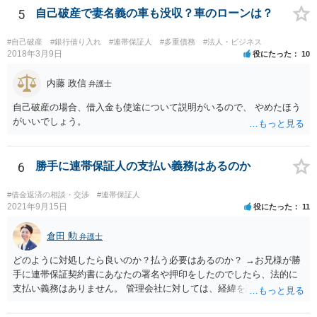
人にもならず、 返済計画が確実であると言える場合のみ 融資を受ける
5
自己破産で妻名義の車も没収？車のローンは？
ことにする他ないと思います。
#自己破産
#銀行借り入れ
#連帯保証人
#多重債務
#法人・ビジネス
2018年3月9日
役にたった
10
内藤 政信
弁護士
自己破産の場合、借入金も使途について説明がいるので、 やめたほう
がいいでしょう。
6
勝手に連帯保証人の支払い義務はあるのか
#借金返済の相談・交渉
#連帯保証人
2021年9月15日
役にたった
11
倉田 勲
弁護士
どのように対処したら良いのか？払う必要はあるのか？ →お兄様が勝
手に連帯保証契約書にあなたの署名や押印をしたのでしたら、法的に
支払い義務はありません。 管理会社に対しては、経緯を説明して自身
に支払い義務がない旨説明されるのがよろしいかと思います。