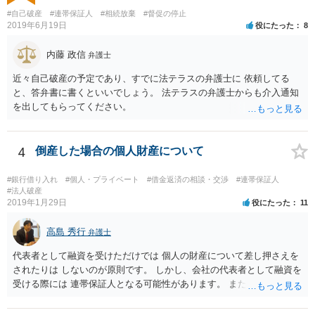
でしょうか？ 時効が主張できる可能性はあり得ますが，相手方の主張
#自己破産
#連帯保証人
#相続放棄
#督促の停止
内容が明らかでないため判断できません。
2019年6月19日
役にたった
8
内藤 政信
弁護士
近々自己破産の予定であり、すでに法テラスの弁護士に 依頼してる
と、答弁書に書くといいでしょう。 法テラスの弁護士からも介入通知
を出してもらってください。
4
倒産した場合の個人財産について
#銀行借り入れ
#個人・プライベート
#借金返済の相談・交渉
#連帯保証人
#法人破産
2019年1月29日
役にたった
11
高島 秀行
弁護士
代表者として融資を受けただけでは 個人の財産について差し押さえを
されたりは しないのが原則です。 しかし、会社の代表者として融資を
受ける際には 連帯保証人となる可能性があります。 また、返済が厳し
いのに融資を受けた場合も 代表取締役として責任を追及される可能性
があります。 個人の財産について責任を免れたいのであれば 連帯保証