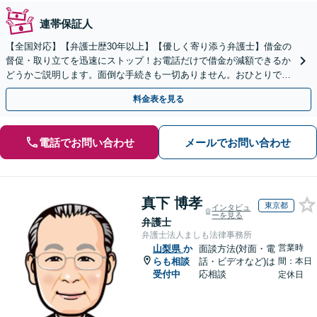
連帯保証人
【全国対応】【弁護士歴30年以上】【優しく寄り添う弁護士】借金の
督促・取り立てを迅速にストップ！お電話だけで借金が減額できるか
どうかご説明します。面倒な手続きも一切ありません。おひとりで悩
まず、お気軽にご相談ください。【電話相談可】
料金表を見る
電話でお問い合わせ
メールでお問い合わせ
真下 博孝
東京都
インタビュ
ーを見る
弁護士
弁護士法人ましも法律事務所
営業時
山梨県
か
面談方法(対面・電
らも相談
話・ビデオなど)は
間：本日
受付中
応相談
定休日