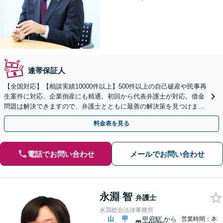
連帯保証人
【全国対応】【相談実績10000件以上】500件以上の自己破産や民事再
生案件に対応、企業倒産にも精通。初回から代表弁護士が対応。借金
問題は解決できますので、弁護士とともに最善の解決策を見つけまし
ょう【初回相談無料】【法テラス利用可】
料金表を見る
電話でお問い合わせ
メールでお問い合わせ
永淵 智
弁護士
永淵総合法律事務所
山
甲
甲府駅
から
営業時間：本