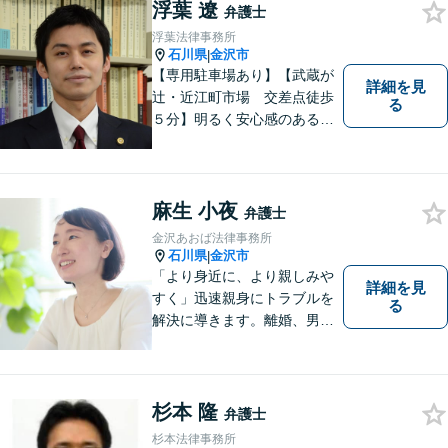
浮葉 遼
軽にご相談ください。土日祝
弁護士
も対応可能です。【法テラス
浮葉法律事務所
可】
石川県
金沢市
|
【専用駐車場あり】【武蔵が
詳細を見
辻・近江町市場 交差点徒歩
る
５分】明るく安心感のある事
務所です。
麻生 小夜
弁護士
金沢あおば法律事務所
石川県
金沢市
|
「より身近に、より親しみや
詳細を見
すく」迅速親身にトラブルを
る
解決に導きます。離婚、男女
間トラブル、借金、相続等の
問題から事業の問題まで幅広
く取り組んでいます。お気軽
にご相談ください。
杉本 隆
弁護士
杉本法律事務所