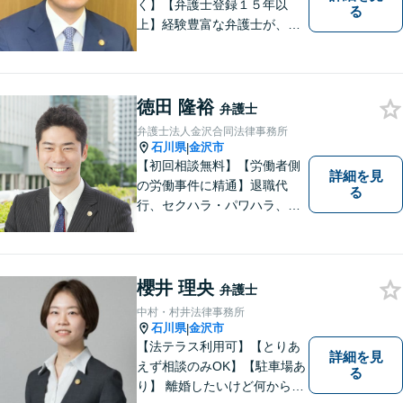
く】【弁護士登録１５年以
る
上】経験豊富な弁護士が、誠
実、丁寧に、フットワーク軽
く対応します
徳田 隆裕
弁護士
弁護士法人金沢合同法律事務所
石川県
金沢市
|
【初回相談無料】【労働者側
詳細を見
の労働事件に精通】退職代
る
行、セクハラ・パワハラ、労
災、未払い給与請求はお任せ
ください！【弁護士歴10年以
上】離婚問題、不動産トラブ
ルも対応可能【メール相談／
櫻井 理央
弁護士
ビデオ面談可】【土曜日も対
中村・村井法律事務所
応】
石川県
金沢市
|
【法テラス利用可】【とりあ
詳細を見
えず相談のみOK】【駐車場あ
る
り】 離婚したいけど何から始