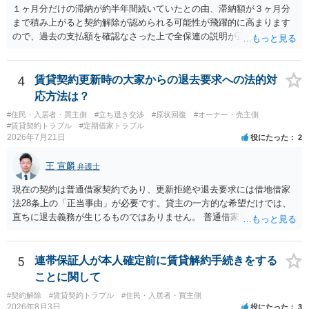
されるのが確実かと思います。
１ヶ月分だけの滞納が約半年間続いていたとの由、滞納額が３ヶ月分
まで積み上がると契約解除が認められる可能性が飛躍的に高まります
ので、過去の支払額を確認なさった上で全保連の説明が正しければ、
全部又は一部を支払うのが最善の方法です。 約半年間も放置されてい
た理由は気になるところですが、中身のある返答は期待できないと思
います。
4
賃貸契約更新時の大家からの退去要求への法的対
応方法は？
#住民・入居者・買主側
#立ち退き交渉
#原状回復
#オーナー・売主側
#賃貸契約トラブル
#定期借家トラブル
2026年7月21日
役にたった
2
王 宣麟
弁護士
現在の契約は普通借家契約であり、更新拒絶や退去要求には借地借家
法28条上の「正当事由」が必要です。貸主の一方的な希望だけでは、
直ちに退去義務が生じるものではありません。 普通借家契約から定期
借家契約への切り替えは、既存の普通借家契約を合意解約したうえで
新たな定期借家契約を締結する形になりますが、これは任意の合意が
前提であり、借主が同意しなければ成立しません。 12年間の居住実
5
連帯保証人が本人確定前に賃貸解約手続きをする
績、子どもの学校や地域とのつながり、転居費用の準備が困難な事情
ことに関して
などは、借主側の強い居住継続の必要性として正当事由判断において
#契約解除
#賃貸契約トラブル
#住民・入居者・買主側
重視される要素ですので、貸主側にかなり具体的な事情と立退料など
2026年8月3日
役にたった
3