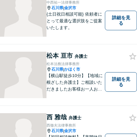
中西祐一法律事務所
石川県
金沢市
|
{土日祝日相談可能} 依頼者に
詳細を見
とって最適な選択肢をご提案
る
いたします。
松本 亘市
弁護士
松本法務法律事務所
石川県
かほく市
|
【横山駅徒歩10分】【地域に
詳細を見
根ざした弁護士】ご相談いた
る
だきましたお客様お一人お一
人の幸せの為に力を尽くしま
す。交通事故／借金問題／離
婚問題／相続問題／刑事事件
など、幅広く対応可能。【夜
西 雅哉
弁護士
間／休日対応可能】どうぞお
西徹夫法律事務所
気軽にご相談ください。
石川県
金沢市
|