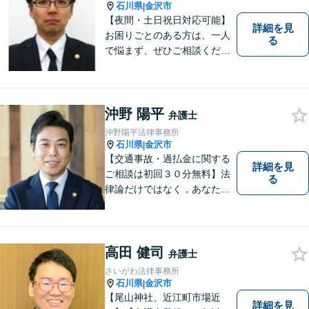
石川県
金沢市
|
【夜間・土日祝日対応可能】
詳細を見
お困りごとのある方は、一人
る
で悩まず、ぜひご相談くださ
い。香林坊に事務所がありま
すので、お気軽にご相談くだ
さい（相談料：１時間５5００
円(税込））
沖野 陽平
弁護士
沖野陽平法律事務所
石川県
金沢市
|
【交通事故・過払金に関する
詳細を見
ご相談は初回３０分無料】法
る
律論だけではなく，あなたの
お気持ちを踏まえて最善の解
決へ導きます
高田 健司
弁護士
さいがわ法律事務所
石川県
金沢市
|
【尾山神社、近江町市場近
詳細を見