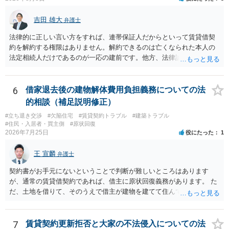
がない限り、更新拒絶が認められるハードルは一般的に高いと考えら
れます。 建物が未登記であること自体は、賃貸借契約の有効性を直ち
吉田 雄大
弁護士
に否定するものではなく、引渡しがされていれば賃貸借の効力は原則
有効とされています。 今後の交渉では、①現在は普通借家契約が継続
法律的に正しい言い方をすれば、連帯保証人だからといって賃貸借契
しており定期借家への変更に合意していないこと、②貸主側の事情
約を解約する権限はありません。解約できるのは亡くなられた本人の
（誰が所有者で誰が実際に住む予定か等）を具体的に書面で説明して
法定相続人だけであるのが一応の建前です。他方、法律論はさてお
ほしいこと、③自分たちの居住継続の必要性を丁寧に伝えること、を
き、事実上であれ明渡が完了すれば賃貸人としてはそれ以上のことを
基本方針としたうえで、仮に一定時期の退去を検討する場合には、立
する動機づけがなくなります。 今回進められつつある手続はあくまで
退料・引越費用・原状回復費用負担などの条件を明確にした書面を作
も、建物を賃貸人に一日も早く明け渡すための便宜的方法として理解
6
借家退去後の建物解体費用負担義務についての法
成することが重要です。 契約書では、更新条項・解除条項・期間の定
するのが良いと思います。またその方法で進めた方が、連帯保証人で
的相談（補足説明修正）
め・定期借家に関する記載の有無、これまでの更新時の合意内容
あるお知り合いさんにとっても、自身の経済的負担を最小限に食い止
（「今回で最後」などの文言）が、借主不利な特約として無効になり
#立ち退き交渉
#欠陥住宅
#賃貸契約トラブル
#建築トラブル
められるため望ましいやり方だといえます。
#住民・入居者・買主側
#原状回復
得るかどうかも含めて検討ポイントになりますので、署名押印前に内
2026年7月25日
役にたった
1
容を十分に確認し、不明点は弁護士に相談することをおすすめしま
す。
王 宣麟
弁護士
契約書がお手元にないということで判断が難しいところはあります
が、通常の賃貸借契約であれば、借主に原状回復義務があります。 た
だ、土地を借りて、そのうえで借主が建物を建てて住んでいたケース
とは異なり、地付き一戸建て住宅（貸主所有）自体を賃借していたの
であれば、建物を収去して土地を明渡す義務は原則生じないはずで
す。 その後、建物を平屋に立て替えた場合であっても、貸主の承諾を
7
賃貸契約更新拒否と大家の不法侵入についての法