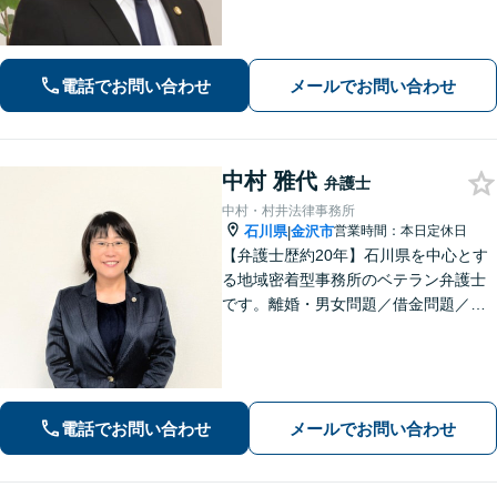
ください。離婚・相続のお悩みは解決
へと導きます【地域密着の法律事務
所】【夜間・土日祝相談可】
電話でお問い合わせ
メールでお問い合わせ
中村 雅代
弁護士
中村・村井法律事務所
石川県
金沢市
営業時間：本日定休日
|
【弁護士歴約20年】石川県を中心とす
る地域密着型事務所のベテラン弁護士
です。離婚・男女問題／借金問題／刑
事事件など、依頼者さまのお困りごと
に、親身になって解決してまいりま
す。【法テラス利用可】【専用駐車場
あり】
電話でお問い合わせ
メールでお問い合わせ