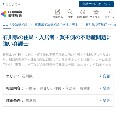
弁護士の方はこちら
ココナラへ
投稿する
探す
閲覧履歴
マイリスト
ログイン
ココナラ法律相談
石川県で法律相談できる弁護士
石川県で不動産・住
石川県の住民・入居者・買主側の不動産問題に
強い弁護士
石川県で住民・入居者・買主側の不動産問題に強い弁護士が32名見つかりまし
た。初回面談無料や休日面談に対応している弁護士なども掲載中。さらに金沢
市や野々市市、小松市などの地域条件で弁護士を絞り込めます。不動産・住ま
いに関係する立ち退き交渉や家賃交渉、不動産契約解除等の細かな分野での絞
り込み検索もでき便利です。特に中澤法律事務所の中澤 彰孝弁護士や太田法律
エリア
石川県
変更
事務所の太田 博久弁護士、中村・村井法律事務所の村井 充弁護士のプロフィー
ル情報や弁護士費用、強みなどが注目されています。『石川県で土日や夜間に
相談内容
不動産・住まい、住民・入居者・買主側
変更
発生した住民・入居者・買主側の不動産問題のトラブルを今すぐに弁護士に相
談したい』『住民・入居者・買主側の不動産問題のトラブル解決の実績豊富な
近くの弁護士を検索したい』『初回相談無料で住民・入居者・買主側の不動産
詳細条件
未選択
変更
問題を法律相談できる石川県内の弁護士に相談予約したい』などでお困りの相
談者さんにおすすめです。