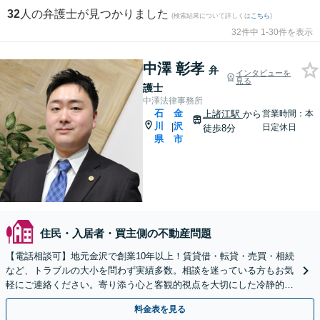
32
人の弁護士が見つかりました
(検索結果について詳しくは
こちら
)
32件中 1-30件を表示
中澤 彰孝
弁
インタビューを
見る
護士
中澤法律事務所
石
金
上諸江駅
から
営業時間：本
川
沢
|
日定休日
徒歩8分
県
市
住民・入居者・買主側の不動産問題
【電話相談可】地元金沢で創業10年以上！賃貸借・転貸・売買・相続
など、トラブルの大小を問わず実績多数。相談を迷っている方もお気
軽にご連絡ください。寄り添う心と客観的視点を大切にした冷静的確
なサポートが強み【出張対応】駐車場完備／上諸江駅8分
料金表を見る