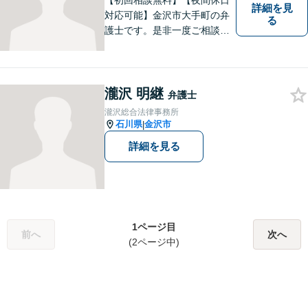
【初回相談無料】【夜間休日
詳細を見
対応可能】金沢市大手町の弁
る
護士です。是非一度ご相談く
ださい。
瀧沢 明継
弁護士
瀧沢総合法律事務所
石川県
金沢市
|
詳細を見る
1ページ目
前へ
次へ
(2ページ中)