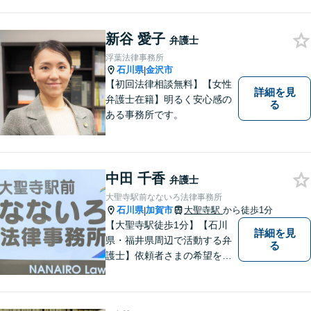
新谷 愛子
弁護士
浮葉法律事務所
石川県
金沢市
|
【初回法律相談無料】【女性
詳細を見
弁護士在籍】明るく安心感の
る
ある事務所です。
中田 千香
弁護士
大聖寺駅前なないろ法律事務所
石川県
加賀市
大聖寺駅
から徒歩1分
|
【大聖寺駅徒歩1分】【石川
詳細を見
県・福井県周辺で活動する弁
る
護士】依頼者さまの希望を尊
重し、それぞれの状況に応じ
た法的手段を遂行します。お
一人で抱えることなく、お気