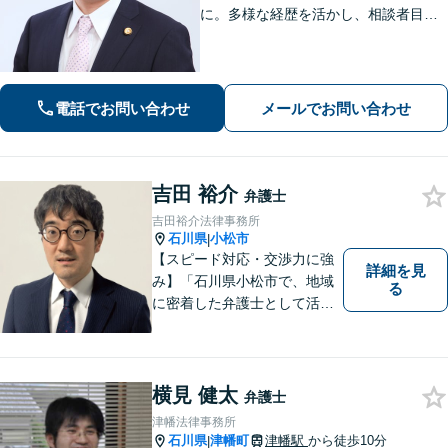
に。多様な経歴を活かし、相談者目線
を忘れません。相続、離婚、交通事故
の解決事例は多数あり、個人や企業様
の多くの方から喜ばれております。
【初回３０分間相談無料】
電話でお問い合わせ
メールでお問い合わせ
吉田 裕介
弁護士
吉田裕介法律事務所
石川県
小松市
|
【スピード対応・交渉力に強
詳細を見
み】「石川県小松市で、地域
る
に密着した弁護士として活動
しています。」債務整理で新
たな人生のスタートをお手伝
い！刑事事件の示談交渉も私
にお任せください【完全個室
横見 健太
弁護士
／プライバシー配慮】
津幡法律事務所
石川県
津幡町
津幡駅
から徒歩10分
|