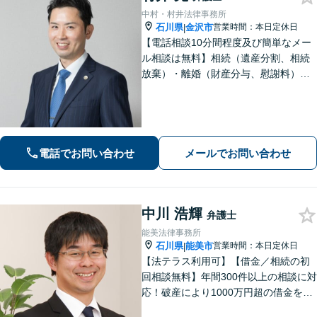
中村・村井法律事務所
石川県
金沢市
営業時間：本日定休日
|
【電話相談10分間程度及び簡単なメー
ル相談は無料】相続（遺産分割、相続
放棄）・離婚（財産分与、慰謝料）・
男女問題・刑事（身体拘束からの釈
放、不起訴等）【弁護士歴10年以上】
話しやすい雰囲気を作ること・わかり
やすい言葉での説明を心がけていま
す。
電話でお問い合わせ
メールでお問い合わせ
中川 浩輝
弁護士
能美法律事務所
石川県
能美市
営業時間：本日定休日
|
【法テラス利用可】【借金／相続の初
回相談無料】年間300件以上の相談に対
応！破産により1000万円超の借金をゼ
ロにした実績あり！借金問題はお任せ