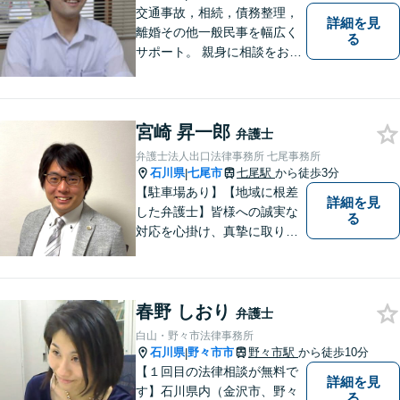
交通事故，相続，債務整理，
詳細を見
離婚その他一般民事を幅広く
る
サポート。 親身に相談をお聞
きします。
宮崎 昇一郎
弁護士
弁護士法人出口法律事務所 七尾事務所
石川県
七尾市
七尾駅
から徒歩3分
|
【駐車場あり】【地域に根差
詳細を見
した弁護士】皆様への誠実な
る
対応を心掛け、真摯に取り組
みたいと思います。法律トラ
ブルでお悩みの方は、お気軽
にご相談ください。充実した
春野 しおり
法的サービスを提供しており
弁護士
ますので，どうぞ宜しくお願
白山・野々市法律事務所
い申し上げます。
石川県
野々市市
野々市駅
から徒歩10分
|
【１回目の法律相談が無料で
詳細を見
す】石川県内（金沢市、野々
る