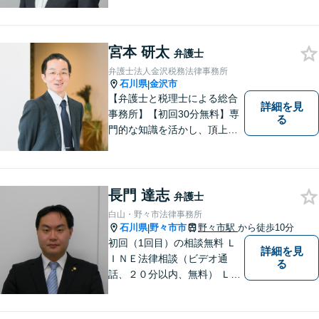
めていいか分からない方、借
金の悩みでつらい方、ぜひ一
度ご相談ください。
宮本 研太
弁護士
弁護士法人金沢税務法律事務所
石川県
金沢市
|
【弁護士と税理士による総合
詳細を見
事務所】【初回30分無料】専
る
門的な知識を活かし、頂上＝
「目標とすべき適切な解決」
までしっかりガイド、サポー
トします。 事務所ホームペー
ジあります。
長門 達志
弁護士
白山・野々市法律事務所
石川県
野々市市
野々市駅
から徒歩10分
|
初回（1回目）の相談無料 Ｌ
詳細を見
ＩＮＥ法律相談（ビデオ通
る
話、２０分以内、無料） ＬＩ
ＮＥ予約可（ホームページか
ら友だち追加） 法テラス（法