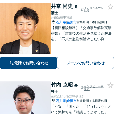
井奈 尚史
弁
インタビューを
見る
護士
井奈法律事務所
石川県
金沢市
営業時間：本日定休日
|
【初回相談無料】「交通事故解決実績
多数」「離婚後の生活を見据えた解決
を」「不貞の慰謝料請求したい側・さ
れた側どちらも対応」「株式や不動産
の評価が絡む複雑な事案もお任せくだ
さい」「相続問題に関する解決実績が
豊富」【完全個室】【子連れ相談可】
電話でお問い合わせ
メールでお問い合わせ
竹内 克昭
弁
インタビューを
見る
護士
金沢たけうち法律事務所
石川県
金沢市
営業時間：本日定休日
|
「不安」「困った」「どうしよう」と
いう気持ちを「相談してよかった」