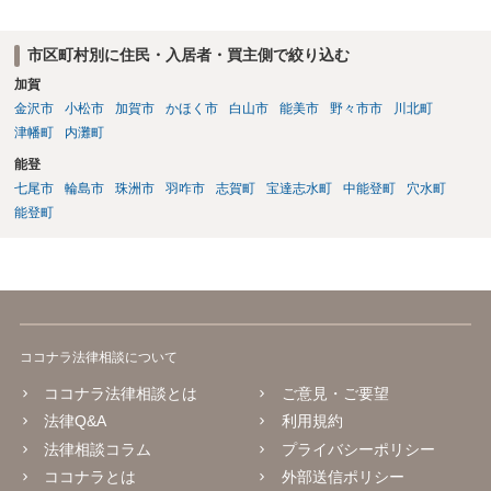
市区町村別に住民・入居者・買主側で絞り込む
加賀
金沢市
小松市
加賀市
かほく市
白山市
能美市
野々市市
川北町
津幡町
内灘町
能登
七尾市
輪島市
珠洲市
羽咋市
志賀町
宝達志水町
中能登町
穴水町
能登町
ココナラ法律相談について
ココナラ法律相談とは
ご意見・ご要望
法律Q&A
利用規約
法律相談コラム
プライバシーポリシー
ココナラとは
外部送信ポリシー