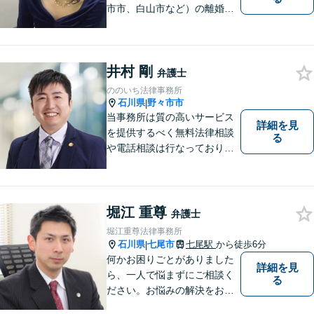
市市、白山市など）の離婚、
相続、交通事故や慰謝料など
のトラブルについて、お気軽
にご相談ください。女性の方
井村 剛
のお悩みも、女性の弁護士が
弁護士
相談にのることができます。
ののいち法律事務所
【女性弁護士在籍】
石川県
野々市市
|
当事務所は質の高いサービス
詳細を見
を提供するべく無料法律相談
る
や電話相談は行なっておりま
せん。相談者さまと共に歩む
弁護士として、法的サポート
をします。相続・遺言／債権
回収「スピード対応」／企業
堀江 重尊
弁護士
法務「顧問契約も可能」【夜
堀江重尊法律事務所
間・休日面談可】【完全個
石川県
七尾市
七尾駅
から徒歩6分
|
室】
何かお困りごとがありました
詳細を見
ら、一人で悩まずにご相談く
る
ださい。お悩みの解決をお手
伝いします。