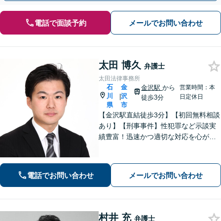
電話で面談予約
メールでお問い合わせ
太田 博久
弁護士
太田法律事務所
石
金
金沢駅
から
営業時間：本
川
沢
|
日定休日
徒歩3分
県
市
【金沢駅直結徒歩3分】【初回無料相談
あり】【刑事事件】性犯罪など示談実
績豊富！迅速かつ適切な対応を心がけ
ています【離婚・男女問題】感情的に
なりがちな場面でも冷静かつ戦略的な
対応で、適切な解決へと導きます。
電話でお問い合わせ
メールでお問い合わせ
村井 充
弁護士