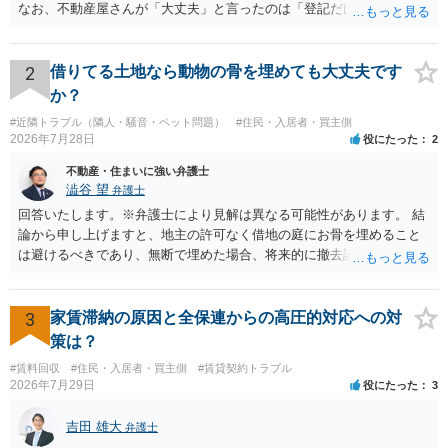
なお、不動産屋さんが「大丈夫」と言ったのは「登記だけなら実務上
トラブルになることは少ない」という経験則に基づいたものと推測さ
れますが、これは法的な保証ではありません。 ただ、解除まで認めら
れるかどうかについては信頼関係が破壊されたかどうかで判断されま
2
借りてる土地なら動物の骨を埋めても大丈夫です
すので、建物を事務所・店舗用に大きく改築する等までなさらない限
か？
り、リスクはそれほど大きくないかもしれません。 しかしそれでも、
#近隣トラブル（隣人・騒音・ペット問題）
#住民・入居者・買主側
大家さんが契約違反を口実に、将来の更新時に更新料の上乗せを要求
2026年7月28日
役にたった
2
したり、立ち退きを迫る材料に使ったりする可能性は否定できませ
ん。
不動産・住まいに強い弁護士
澁谷 望
弁護士
回答いたします。※弁護士により見解は異なる可能性があります。 結
論から申し上げますと、地主の許可なく借地の庭にお骨を埋めること
は避けるべきであり、無断で埋めた場合、将来的に撤去請求や退去時
の損害賠償（原状回復費用）を求められるリスクがあります。 法律
上、自分のペットの遺骨を埋める行為自体は墓地埋葬法違反や不法投
棄には該当しないため、犯罪になるわけではありません。しかし、建
3
家賃滞納の原因と全保連からの高圧的対応への対
物の所有者は質問者様であっても、土地の所有権はあくまで地主にあ
策は？
ります。そのため、地主に無断でお骨を埋める行為は、他人の所有権
#賃料回収
#住民・入居者・買主側
#賃貸契約トラブル
を侵害する行為や、借地人としての善管注意義務違反とみなされる可
2026年7月29日
役にたった
3
能性が高いのが私見です。 どうしてもお近くで供養されたい場合は、
事前に地主へ相談して許可を得るか、土地に直接埋めずに大きめの鉢
吉田 雄大
弁護士
植え等で供養する「プランター葬」や、ペット霊園等への納骨を検討