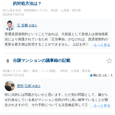
得ているのであれば、単純に費用を捻出した側に平屋の所有権が帰属
的対処方法は？
する、という話になるわけでもないように思います。 そのため、現
#立ち退き交渉
#賃貸契約トラブル
#住民・入居者・買主側
状、解体費用を負担することが明確な案件ではないため、まずは相手
2026年7月27日
に請求の根拠（なぜ当方が平屋の解体費用を負担しなければならない
のか）を確認されてみてはいかがでしょうか。
王 宣麟
弁護士
普通賃貸借契約ということであれば、大前提として賃借人は借地借家
法により保護されているため「正当事由」がなければ、賃貸借契約の
更新を家主側は拒否することができません。 上記を拝見する限り、通
常どおり賃料を支払い続けている状況であれば、単に「部屋の内部を
定期確認させてもらないこと」が直ちに正当事由に当たるとは思えま
せんので、更新拒絶を拒否される方向性でよろしいかと存じます。 そ
8
分譲マンションの議事録の記載
の交渉の中で、一定の金銭をもらえれば退去には応じる旨交渉をして
みるのはいかがでしょうか。 過去に賃借人の許可なく無断で賃貸人が
#近隣トラブル（隣人・騒音・ペット問題）
#住民・入居者・買主側
入室する行為自体は不法行為となり、また刑事的にも住居侵入罪が成
2026年7月13日
役にたった
1
立する可能性がありますので、これを理由に一定の金銭賠償を求める
のも一つでしょう。
肥田 弘昭
弁護士
特に法的には問題がないかと思います。ただ別の問題として、嫌がら
せ行為をしている者がマンション住民の中に高い確率でいることが懸
念されますので、その予防についても注意喚起等して貰うと良いかと
思います。ご参考にしてください。