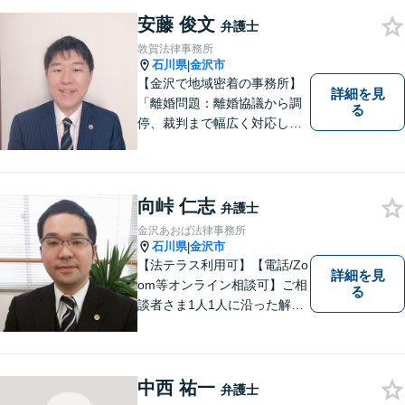
律扶助）利用可 借金問題（破
安藤 俊文
産、個人再生、任意整理）
弁護士
や、 離婚、相続、交通事故、
敦賀法律事務所
慰謝料などの問題解決をお手
石川県
金沢市
|
伝いします
【金沢で地域密着の事務所】
詳細を見
「離婚問題：離婚協議から調
る
停、裁判まで幅広く対応し、
豊富な実績を活かして最適な
解決策をご提案いたします」
「交通事故：24時間受付可／
弁護士が介入することで賠償
向峠 仁志
弁護士
金の大幅な増額が実現できる
金沢あおば法律事務所
ケースあり」【休日・夜間相
石川県
金沢市
|
談可】
【法テラス利用可】【電話/Zo
詳細を見
om等オンライン相談可】ご相
る
談者さま1人1人に沿った解決
案を一緒に探し解決へと導き
ます。「より身近に、より親
しみやすく」をモットーに気
軽に相談できる弁護士を目指
中西 祐一
弁護士
します。