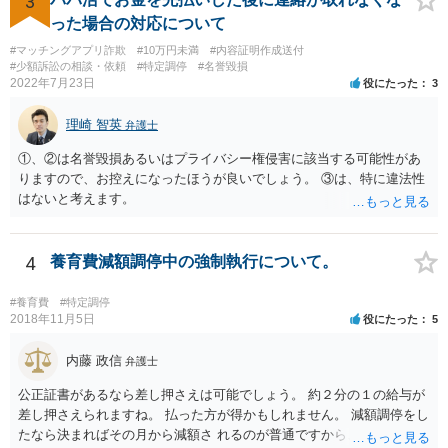
3
った場合の対応について
#マッチングアプリ詐欺
#10万円未満
#内容証明作成送付
#少額訴訟の相談・依頼
#特定調停
#名誉毀損
2022年7月23日
役にたった
3
理崎 智英
弁護士
①、②は名誉毀損あるいはプライバシー権侵害に該当する可能性があ
りますので、お控えになったほうが良いでしょう。 ③は、特に違法性
はないと考えます。
4
養育費減額調停中の強制執行について。
#養育費
#特定調停
2018年11月5日
役にたった
5
内藤 政信
弁護士
公正証書があるなら差し押さえは可能でしょう。 約２分の１の給与が
差し押さえられますね。 払った方が得かもしれません。 減額調停をし
たなら決まればその月から減額さ れるのが普通ですから、取られ過ぎ