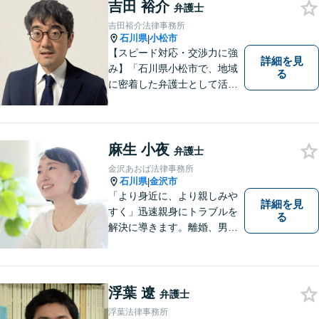
吉田 裕介
弁護士
吉田裕介法律事務所
石川県
小松市
|
【スピード対応・交渉力に強
詳細を見
み】「石川県小松市で、地域
る
に密着した弁護士として活動
しています。」債務整理で新
たな人生のスタートをお手伝
い！刑事事件の示談交渉も私
にお任せください【完全個室
麻生 小夜
弁護士
／プライバシー配慮】
金沢あおば法律事務所
石川県
金沢市
|
「より身近に、より親しみや
詳細を見
すく」迅速親身にトラブルを
る
解決に導きます。離婚、男女
間トラブル、借金、相続等の
問題から事業の問題まで幅広
く取り組んでいます。お気軽
にご相談ください。
浮葉 遼
弁護士
浮葉法律事務所