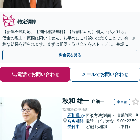
特定調停
【新潟全域対応】【初回相談無料】【分割払い可】個人・法人対応。
借金の理由・原因は問いません。お早めにご相談いただくことで、有
利な結果を得られます。まずは督促・取り立てをストップし、弁護士
とともに最善の解決策を話し合いましょう。【駐車場有】
料金表を見る
電話でお問い合わせ
メールでお問い合わせ
秋和 雄一
弁護士
東京都
秋和法律事務所
営業時間：0
石川県
か
面談方法(対面・
らも相談
電話・ビデオな
9:00~23:59
受付中
ど)は応相談
（平日）