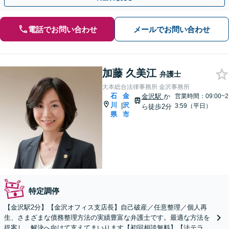
電話でお問い合わせ
メールでお問い合わせ
加藤 久美江
弁護士
大本総合法律事務所 金沢事務所
石
金
金沢駅
か
営業時間：09:00~2
川
沢
|
3:59（平日）
ら徒歩2分
県
市
特定調停
【金沢駅2分】【金沢オフィス支店長】自己破産／任意整理／個人再
生、さまざまな債務整理方法の実績豊富な弁護士です。最適な方法を
提案し、解決へ向けて支えてまいります【初回相談無料】【法テラス