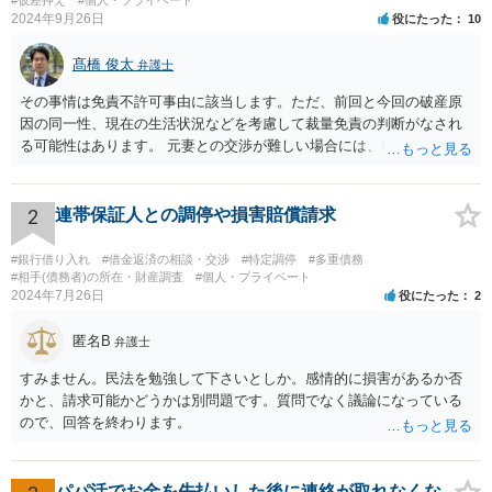
#仮差押え
#個人・プライベート
2024年9月26日
役にたった
10
髙橋 俊太
弁護士
その事情は免責不許可事由に該当します。ただ、前回と今回の破産原
因の同一性、現在の生活状況などを考慮して裁量免責の判断がなされ
る可能性はあります。 元妻との交渉が難しい場合には、破産も検討な
さるとよいでしょう。なお、住所変更は元妻に伝える事柄であり、公
証役場に伝える事柄ではありません。
2
連帯保証人との調停や損害賠償請求
#銀行借り入れ
#借金返済の相談・交渉
#特定調停
#多重債務
#相手(債務者)の所在・財産調査
#個人・プライベート
2024年7月26日
役にたった
2
匿名B
弁護士
すみません。民法を勉強して下さいとしか。感情的に損害があるか否
かと、請求可能かどうかは別問題です。質問でなく議論になっている
ので、回答を終わります。
パパ活でお金を先払いした後に連絡が取れなくな