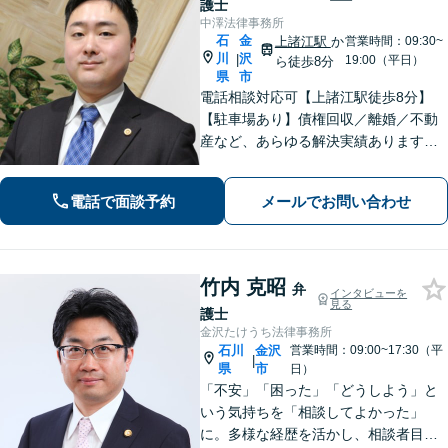
護士
中澤法律事務所
石
金
上諸江駅
か
営業時間：09:30~
川
沢
|
19:00（平日）
ら徒歩8分
県
市
電話相談対応可【上諸江駅徒歩8分】
【駐車場あり】債権回収／離婚／不動
産など、あらゆる解決実績あります！
皆さまの状況に合った解決方法をご提
案します。個人事務所で手厚い対応◎
電話で面談予約
メールでお問い合わせ
【完全個室】お困りの際はお早めにご
相談ください！
竹内 克昭
弁
インタビューを
見る
護士
金沢たけうち法律事務所
石川
金沢
営業時間：09:00~17:30（平
|
県
市
日）
「不安」「困った」「どうしよう」と
いう気持ちを「相談してよかった」
に。多様な経歴を活かし、相談者目線