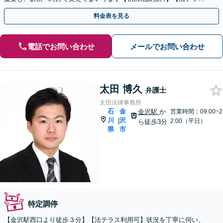
利用可】申立て費用の不安もご相談ください
料金表を見る
電話でお問い合わせ
メールでお問い合わせ
太田 博久
弁護士
太田法律事務所
石
金
金沢駅
か
営業時間：09:00~2
川
沢
|
2:00（平日）
ら徒歩3分
県
市
特定調停
【金沢駅西口より徒歩３分】【法テラス利用可】状況を丁寧に伺い、