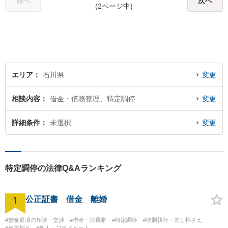
前へ
次へ
(2ページ中)
金の大幅な増額が実現できる
ケースあり」【休日・夜間相
談可】
エリア
石川県
変更
相談内容
借金・債務整理、特定調停
変更
詳細条件
未選択
変更
特定調停の法律Q&Aランキング
1
公正証書 借金 離婚
#借金返済の相談・交渉
#借金・浪費癖
#特定調停
#強制執行・差し押さえ