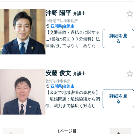
律扶助）利用可 借金問題（破
沖野 陽平
産、個人再生、任意整理）
弁護士
や、 離婚、相続、交通事故、
沖野陽平法律事務所
慰謝料などの問題解決をお手
石川県
金沢市
|
伝いします
【交通事故・過払金に関する
詳細を見
ご相談は初回３０分無料】法
る
律論だけではなく，あなたの
お気持ちを踏まえて最善の解
決へ導きます
安藤 俊文
弁護士
敦賀法律事務所
石川県
金沢市
|
【金沢で地域密着の事務所】
詳細を見
「離婚問題：離婚協議から調
る
停、裁判まで幅広く対応し、
豊富な実績を活かして最適な
解決策をご提案いたします」
「交通事故：24時間受付可／
1ページ目
弁護士が介入することで賠償