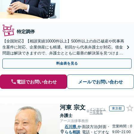
特定調停
【全国対応】【相談実績10000件以上】500件以上の自己破産や民事再
生案件に対応、企業倒産にも精通。初回から代表弁護士が対応。借金
問題は解決できますので、弁護士とともに最善の解決策を見つけまし
ょう【初回相談無料】【法テラス利用可】
料金表を見る
電話でお問い合わせ
メールでお問い合わせ
河東 宗文
東京都
インタビュ
ーを見る
弁護士
アース法律事務所
営業時間：0
石川県
か
面談方法(対面・
らも相談
電話・ビデオな
9:00~21:00