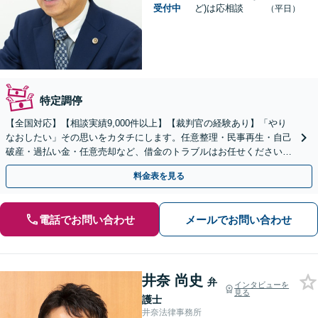
受付中
ど)は応相談
（平日）
特定調停
【全国対応】【相談実績9,000件以上】【裁判官の経験あり】「やり
なおしたい」その思いをカタチにします。任意整理・民事再生・自己
破産・過払い金・任意売却など、借金のトラブルはお任せください。
【初回相談無料】【全国対応可能】
料金表を見る
電話でお問い合わせ
メールでお問い合わせ
井奈 尚史
弁
インタビューを
見る
護士
井奈法律事務所