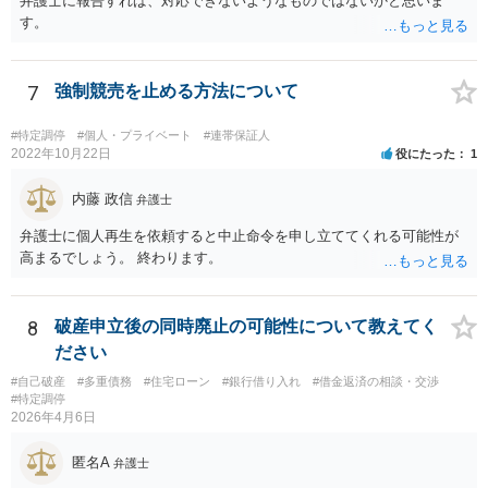
弁護士に報告すれば、対応できないようなものではないかと思いま
す。
7
強制競売を止める方法について
#特定調停
#個人・プライベート
#連帯保証人
2022年10月22日
役にたった
1
内藤 政信
弁護士
弁護士に個人再生を依頼すると中止命令を申し立ててくれる可能性が
高まるでしょう。 終わります。
8
破産申立後の同時廃止の可能性について教えてく
ださい
#自己破産
#多重債務
#住宅ローン
#銀行借り入れ
#借金返済の相談・交渉
#特定調停
2026年4月6日
匿名A
弁護士