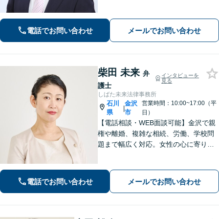
を忘れません。相続、離婚、交通事故
の解決事例は多数あり、個人や企業様
の多くの方から喜ばれております。
電話でお問い合わせ
メールでお問い合わせ
【初回３０分間相談無料】
柴田 未来
弁
インタビューを
見る
護士
しばた未来法律事務所
石川
金沢
営業時間：10:00~17:00（平
|
県
市
日）
【電話相談・WEB面談可能】金沢で親
権や離婚、複雑な相続、労働、学校問
題まで幅広く対応。女性の心に寄り添
う深い共感力と、相手の心理を熟知し
た戦略で、涙の後に前を向けるよう全
力でサポートします。お子様連れも歓
電話でお問い合わせ
メールでお問い合わせ
迎。まずはじっくりとお話をお聞かせ
ください。