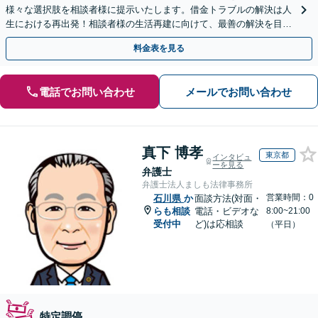
様々な選択肢を相談者様に提示いたします。借金トラブルの解決は人
生における再出発！相談者様の生活再建に向けて、最善の解決を目指
します【初回面談無料】お気軽にご相談ください。
料金表を見る
電話でお問い合わせ
メールでお問い合わせ
真下 博孝
東京都
インタビュ
ーを見る
弁護士
弁護士法人ましも法律事務所
営業時間：0
石川県
か
面談方法(対面・
らも相談
電話・ビデオな
8:00~21:00
受付中
ど)は応相談
（平日）
特定調停