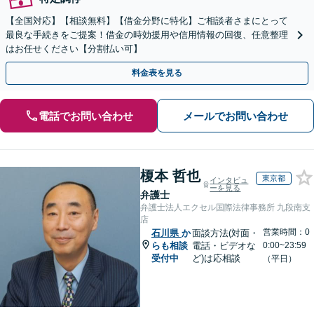
【全国対応】【相談無料】【借金分野に特化】ご相談者さまにとって
最良な手続きをご提案！借金の時効援用や信用情報の回復、任意整理
はお任せください【分割払い可】
料金表を見る
電話でお問い合わせ
メールでお問い合わせ
榎本 哲也
東京都
インタビュ
ーを見る
弁護士
弁護士法人エクセル国際法律事務所 九段南支
店
営業時間：0
石川県
か
面談方法(対面・
らも相談
電話・ビデオな
0:00~23:59
受付中
ど)は応相談
（平日）