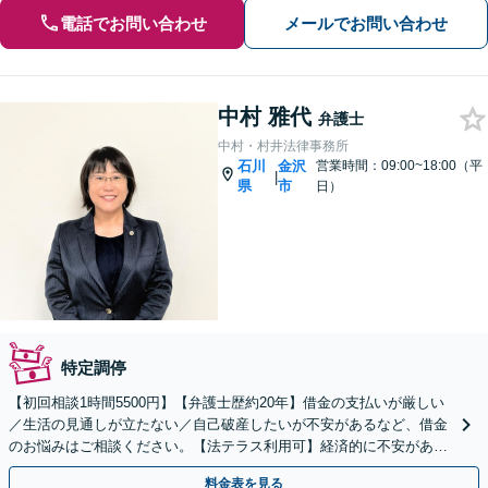
電話でお問い合わせ
メールでお問い合わせ
中村 雅代
弁護士
中村・村井法律事務所
石川
金沢
営業時間：09:00~18:00（平
|
県
市
日）
特定調停
【初回相談1時間5500円】【弁護士歴約20年】借金の支払いが厳しい
／生活の見通しが立たない／自己破産したいが不安があるなど、借金
のお悩みはご相談ください。【法テラス利用可】経済的に不安がある
方もご相談ください。任意整理／個人再生も対応
料金表を見る