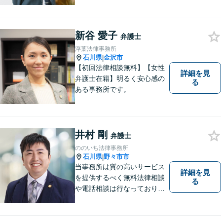
「目標とすべき適切な解決」
までしっかりガイド、サポー
トします。 事務所ホームペー
ジあります。
新谷 愛子
弁護士
浮葉法律事務所
石川県
金沢市
|
【初回法律相談無料】【女性
詳細を見
弁護士在籍】明るく安心感の
る
ある事務所です。
井村 剛
弁護士
ののいち法律事務所
石川県
野々市市
|
当事務所は質の高いサービス
詳細を見
を提供するべく無料法律相談
る
や電話相談は行なっておりま
せん。相談者さまと共に歩む
弁護士として、法的サポート