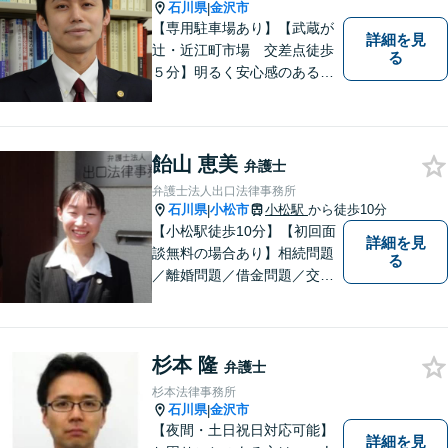
石川県
金沢市
|
【専用駐車場あり】【武蔵が
詳細を見
辻・近江町市場 交差点徒歩
る
５分】明るく安心感のある事
務所です。
飴山 恵美
弁護士
弁護士法人出口法律事務所
石川県
小松市
小松駅
から徒歩10分
|
【小松駅徒歩10分】【初回面
詳細を見
談無料の場合あり】相続問題
る
／離婚問題／借金問題／交通
事故に注力しています。その
他、幅広く取り扱っておりま
すので、お困りごとがござい
杉本 隆
ましたら、まずはお気軽にご
弁護士
相談ください。
杉本法律事務所
石川県
金沢市
|
【夜間・土日祝日対応可能】
詳細を見