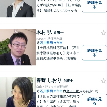
詳細を見
えず相談のみOK】【駐車場あ
る
り】 離婚したいけど何から始
めていいか分からない方、借
金の悩みでつらい方、ぜひ一
度ご相談ください。
木村 弘
弁護士
ののいち法律事務所
石川県
野々市市
|
【土日祝日対応可能】【石川
詳細を見
県庁勤務経験有り】野々市市
る
最初の法律事務所，地域密着
型，お気軽にご相談くださ
い。
春野 しおり
弁護士
白山・野々市法律事務所
石川県
野々市市
野々市駅
から徒歩10分
|
【１回目の法律相談が無料で
詳細を見
す】石川県内（金沢市、野々
る
市市、白山市など）の離婚、