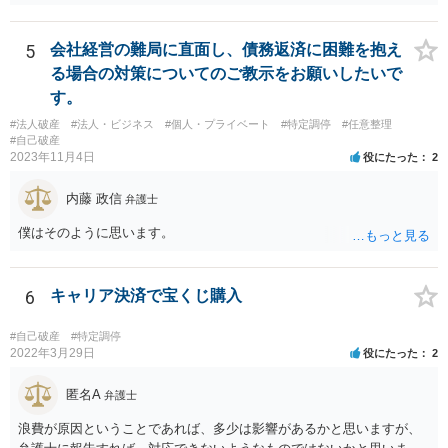
た金額は 返還請求できますね。 また相手は取下げをする事になりま
す。 他には特定調停を申し立ててあわせて執行停止の 申立てをする方
法がありますが、これは弁護士と 協議したほうがいいでしょう。
5
会社経営の難局に直面し、債務返済に困難を抱え
る場合の対策についてのご教示をお願いしたいで
す。
#法人破産
#法人・ビジネス
#個人・プライベート
#特定調停
#任意整理
#自己破産
2023年11月4日
役にたった
2
内藤 政信
弁護士
僕はそのように思います。
6
キャリア決済で宝くじ購入
#自己破産
#特定調停
2022年3月29日
役にたった
2
匿名A
弁護士
浪費が原因ということであれば、多少は影響があるかと思いますが、