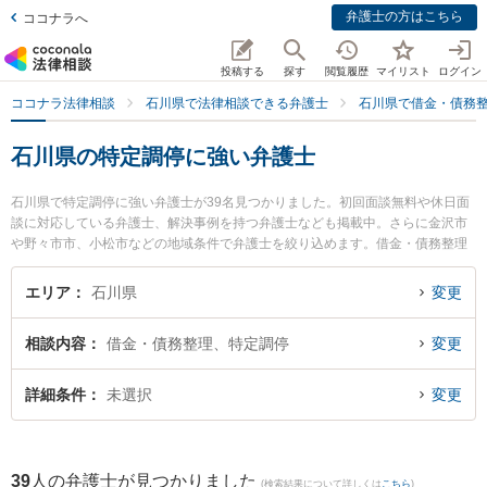
弁護士の方はこちら
ココナラへ
投稿する
探す
閲覧履歴
マイリスト
ログイン
ココナラ法律相談
石川県で法律相談できる弁護士
石川県で借金・債務
石川県の特定調停に強い弁護士
石川県で特定調停に強い弁護士が39名見つかりました。初回面談無料や休日面
談に対応している弁護士、解決事例を持つ弁護士なども掲載中。さらに金沢市
や野々市市、小松市などの地域条件で弁護士を絞り込めます。借金・債務整理
に関係する消費者金融の債務整理やクレジット会社の債務整理、リボ払いの債
務整理等の細かな分野での絞り込み検索もでき便利です。特に能美法律事務所
エリア
石川県
変更
の中川 浩輝弁護士や中村・村井法律事務所の中村 雅代弁護士、大本総合法律事
務所 金沢事務所の加藤 久美江弁護士のプロフィール情報や弁護士費用、強みな
相談内容
借金・債務整理、特定調停
変更
どが注目されています。『石川県で土日や夜間に発生した特定調停のトラブル
を今すぐに弁護士に相談したい』『特定調停のトラブル解決の実績豊富な近く
の弁護士を検索したい』『初回相談無料で特定調停を法律相談できる石川県内
詳細条件
未選択
変更
の弁護士に相談予約したい』などでお困りの相談者さんにおすすめです。
39
人の弁護士が見つかりました
(検索結果について詳しくは
こちら
)