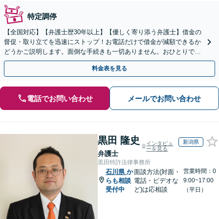
特定調停
【全国対応】【弁護士歴30年以上】【優しく寄り添う弁護士】借金の
督促・取り立てを迅速にストップ！お電話だけで借金が減額できるか
どうかご説明します。面倒な手続きも一切ありません。おひとりで悩
まず、お気軽にご相談ください。【電話相談可】
料金表を見る
電話でお問い合わせ
メールでお問い合わせ
黒田 隆史
新潟県
インタビュ
ーを見る
弁護士
黒田特許法律事務所
営業時間：0
石川県
か
面談方法(対面・
らも相談
電話・ビデオな
9:00~17:00
受付中
ど)は応相談
（平日）