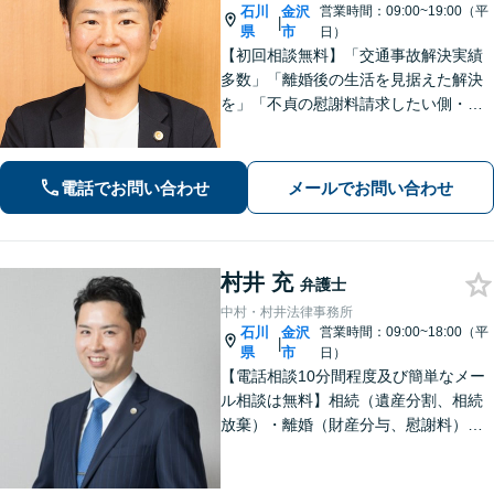
石川
金沢
営業時間：09:00~19:00（平
|
県
市
日）
【初回相談無料】「交通事故解決実績
多数」「離婚後の生活を見据えた解決
を」「不貞の慰謝料請求したい側・さ
れた側どちらも対応」「株式や不動産
の評価が絡む複雑な事案もお任せくだ
さい」「相続問題に関する解決実績が
電話でお問い合わせ
メールでお問い合わせ
豊富」【完全個室】【子連れ相談可】
村井 充
弁護士
中村・村井法律事務所
石川
金沢
営業時間：09:00~18:00（平
|
県
市
日）
【電話相談10分間程度及び簡単なメー
ル相談は無料】相続（遺産分割、相続
放棄）・離婚（財産分与、慰謝料）・
男女問題・刑事（身体拘束からの釈
放、不起訴等）【弁護士歴10年以上】