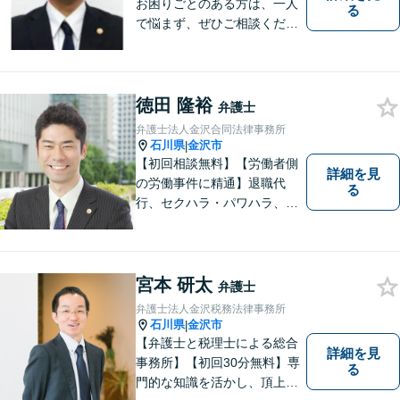
お困りごとのある方は、一人
る
で悩まず、ぜひご相談くださ
い。香林坊に事務所がありま
すので、お気軽にご相談くだ
さい（相談料：１時間５5００
円(税込））
徳田 隆裕
弁護士
弁護士法人金沢合同法律事務所
石川県
金沢市
|
【初回相談無料】【労働者側
詳細を見
の労働事件に精通】退職代
る
行、セクハラ・パワハラ、労
災、未払い給与請求はお任せ
ください！【弁護士歴10年以
上】離婚問題、不動産トラブ
ルも対応可能【メール相談／
宮本 研太
弁護士
ビデオ面談可】【土曜日も対
弁護士法人金沢税務法律事務所
応】
石川県
金沢市
|
【弁護士と税理士による総合
詳細を見
事務所】【初回30分無料】専
る
門的な知識を活かし、頂上＝