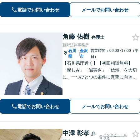
話しやすい雰囲気を作ること・わかり
やすい言葉での説明を心がけていま
電話でお問い合わせ
メールでお問い合わせ
す。
角藤 佑樹
弁護士
藤野法律事務所
石川
金沢
営業時間：09:00~17:00（平
|
県
市
日）
【石川県庁近く】【初回相談無料】
「親しみ」「誠実さ」「信頼」を大切
に、一つひとつの案件に真摯に向き合
っています。依頼者さまが抱える不安
に寄り添い、丁寧にお話を伺います。
解決の見通しや弁護士費用もわかりや
すく説明しますので、安心してご相談
電話でお問い合わせ
メールでお問い合わせ
ください。
中澤 彰孝
弁
インタビューを
見る