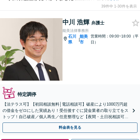
39件中 1-30件を表示
中川 浩輝
弁護士
能美法律事務所
石川
能美
営業時間：09:00~18:00（平
|
県
市
日）
特定調停
【法テラス可】【初回相談無料│電話相談可】破産により1000万円超
の借金をゼロにした実績あり！受任後すぐに貸金業者の取り立てをス
トップ！自己破産／個人再生／任意整理など【夜間・土日祝相談可】
【駐車場完備】【オンライン相談可】
料金表を見る