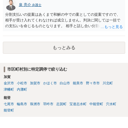
泉 亮介
れていればあなた自身が相続人となります。 この場合には，お兄様
弁護士
の借金も相続してしまいますから，そうならないように相続放棄の手
分割支払いの提案はあくまで和解の中での案としての提案ですので、
続をするべきこととなります。 上述のとおりお兄様との縁を切ると
相手が受け入れてくれなければ成立しません。判決に関しては一括で
いう法的な制度がありませんから，ご自身にお兄様の借金が及ばない
の支払いを命じるものとなります。 相手と話し合い分割の返済に合意
ようにするためには以上のように整理をした上で，例えばお兄様から
してもらえるよう交渉する必要があるでしょう。
の借金の懇願や連帯保証人の依頼等は一切拒絶する，不審な書類に安
易にサインしたりせず，また，特に実印の管理については注意を徹底
する，などの対応を個別にとっていくことにならざるを得ないと思い
もっとみる
ます。
市区町村別に特定調停で絞り込む
加賀
金沢市
小松市
加賀市
かほく市
白山市
能美市
野々市市
川北町
津幡町
内灘町
能登
七尾市
輪島市
珠洲市
羽咋市
志賀町
宝達志水町
中能登町
穴水町
能登町