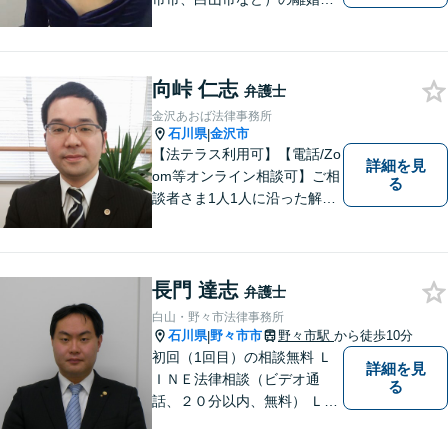
相続、交通事故や慰謝料など
のトラブルについて、お気軽
にご相談ください。女性の方
向峠 仁志
のお悩みも、女性の弁護士が
弁護士
相談にのることができます。
金沢あおば法律事務所
【女性弁護士在籍】
石川県
金沢市
|
【法テラス利用可】【電話/Zo
詳細を見
om等オンライン相談可】ご相
る
談者さま1人1人に沿った解決
案を一緒に探し解決へと導き
ます。「より身近に、より親
しみやすく」をモットーに気
軽に相談できる弁護士を目指
長門 達志
弁護士
します。
白山・野々市法律事務所
石川県
野々市市
野々市駅
から徒歩10分
|
初回（1回目）の相談無料 Ｌ
詳細を見
ＩＮＥ法律相談（ビデオ通
る
話、２０分以内、無料） ＬＩ
ＮＥ予約可（ホームページか
ら友だち追加） 法テラス（法