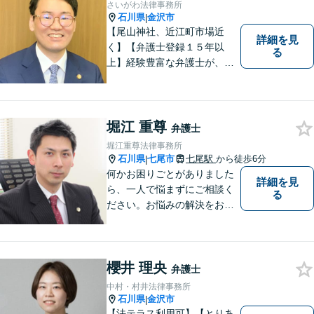
さいがわ法律事務所
石川県
金沢市
|
【尾山神社、近江町市場近
詳細を見
く】【弁護士登録１５年以
る
上】経験豊富な弁護士が、誠
実、丁寧に、フットワーク軽
く対応します
堀江 重尊
弁護士
堀江重尊法律事務所
石川県
七尾市
七尾駅
から徒歩6分
|
何かお困りごとがありました
詳細を見
ら、一人で悩まずにご相談く
る
ださい。お悩みの解決をお手
伝いします。
櫻井 理央
弁護士
中村・村井法律事務所
石川県
金沢市
|
【法テラス利用可】【とりあ