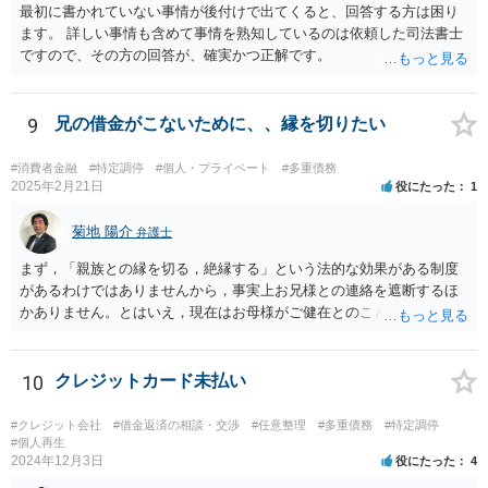
最初に書かれていない事情が後付けで出てくると、回答する方は困り
ます。 詳しい事情も含めて事情を熟知しているのは依頼した司法書士
ですので、その方の回答が、確実かつ正解です。
9
兄の借金がこないために、、縁を切りたい
#消費者金融
#特定調停
#個人・プライベート
#多重債務
2025年2月21日
役にたった
1
菊地 陽介
弁護士
まず，「親族との縁を切る，絶縁する」という法的な効果がある制度
があるわけではありませんから，事実上お兄様との連絡を遮断するほ
かありません。とはいえ，現在はお母様がご健在とのことですから，
実際に連絡を断つことができるようになるのはお母様についての相続
が終わった後，というようになることが多いでしょう。 一番の御懸念
はお兄様の借金があなたご自身やあなたのご家族に及ぶことかと思い
10
クレジットカード未払い
ます。 この点については，例えば ・あなた自身があなたの意思でお兄
様のために借金をしたり，お兄様の借入の（連帯）保証人とならない
#クレジット会社
#借金返済の相談・交渉
#任意整理
#多重債務
#特定調停
限り，お兄様の借金についてあなた自身に返済が求められることはあ
#個人再生
2024年12月3日
役にたった
4
りません。 ・お兄様があなたよりも先にお亡くなりになった場合，お
兄様に子がいない場合には，お母様又はその時点でお母様も亡くなら