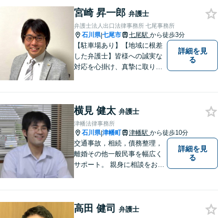
をします。相続・遺言／債権
回収「スピード対応」／企業
宮崎 昇一郎
弁護士
法務「顧問契約も可能」【夜
弁護士法人出口法律事務所 七尾事務所
間・休日面談可】【完全個
石川県
七尾市
七尾駅
から徒歩3分
|
室】
【駐車場あり】【地域に根差
詳細を見
した弁護士】皆様への誠実な
る
対応を心掛け、真摯に取り組
みたいと思います。法律トラ
ブルでお悩みの方は、お気軽
にご相談ください。充実した
横見 健太
法的サービスを提供しており
弁護士
ますので，どうぞ宜しくお願
津幡法律事務所
い申し上げます。
石川県
津幡町
津幡駅
から徒歩10分
|
交通事故，相続，債務整理，
詳細を見
離婚その他一般民事を幅広く
る
サポート。 親身に相談をお聞
きします。
高田 健司
弁護士