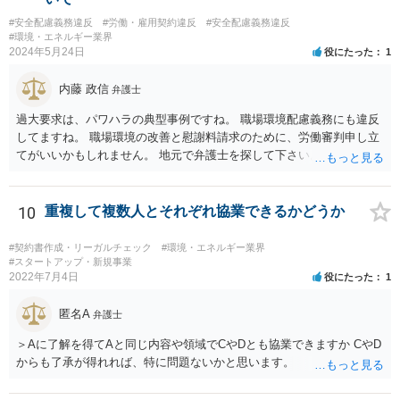
#安全配慮義務違反
#労働・雇用契約違反
#安全配慮義務違反
#環境・エネルギー業界
2024年5月24日
役にたった
1
内藤 政信
弁護士
過大要求は、パワハラの典型事例ですね。 職場環境配慮義務にも違反
してますね。 職場環境の改善と慰謝料請求のために、労働審判申し立
てがいいかもしれません。 地元で弁護士を探して下さい。
10
重複して複数人とそれぞれ協業できるかどうか
#契約書作成・リーガルチェック
#環境・エネルギー業界
#スタートアップ・新規事業
2022年7月4日
役にたった
1
匿名A
弁護士
＞Aに了解を得てAと同じ内容や領域でCやDとも協業できますか CやD
からも了承が得れれば、特に問題ないかと思います。