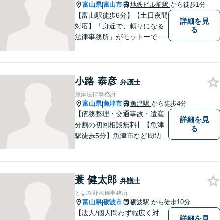
富山県
富山市
地鉄ビル前駅
から徒歩1分
|
【富山駅徒歩6分】【土日夜間
詳細を見
対応】「身近で、頼りになる
る
法律事務所」がモットーで
す。交通事故・刑事事件・離
婚問題を中心に、幅広いお困
りごとに対応していおりま
小路 泰彦
す。お悩みになる前に、ご相
弁護士
談ください。【24Hメール受
魚津法律事務所
付】
富山県
魚津市
魚津駅
から徒歩4分
|
【債務整理・交通事故・遺産
詳細を見
分割の初回相談無料】【魚津
る
駅徒歩5分】魚津市など周辺地
域に密着した法律事務所で
す。お気軽にご相談ください
ませ。
蓑 健太郎
弁護士
となみ野法律事務所
富山県
砺波市
砺波駅
から徒歩10分
|
【法人/個人問わず幅広く対
詳細を見