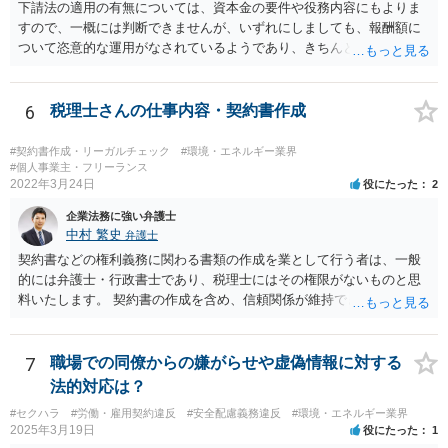
てはいかがでしょうか。
下請法の適用の有無については、資本金の要件や役務内容にもよりま
すので、一概には判断できませんが、いずれにしましても、報酬額に
ついて恣意的な運用がなされているようであり、きちんとした契約書
を締結するべきであると考えられます。報酬額については、下請法の
適用がある場合には、著しく低い下請代金を不当に定めることは禁止
されますが、そうでない場合には、基本的には、双方の合意に基づく
6
税理士さんの仕事内容・契約書作成
ことになります。 恣意的な運用による報酬の減額分については、当
初の合意に基づき報酬額の支払いが認められる余地があると考えられ
#契約書作成・リーガルチェック
#環境・エネルギー業界
ます。
#個人事業主・フリーランス
2022年3月24日
役にたった
2
企業法務に強い弁護士
中村 繁史
弁護士
契約書などの権利義務に関わる書類の作成を業として行う者は、一般
的には弁護士・行政書士であり、税理士にはその権限がないものと思
料いたします。 契約書の作成を含め、信頼関係が維持できないのであ
れば、解約をして他の弁護士等に依頼されるのがよいと考えます。
7
職場での同僚からの嫌がらせや虚偽情報に対する
法的対応は？
#セクハラ
#労働・雇用契約違反
#安全配慮義務違反
#環境・エネルギー業界
2025年3月19日
役にたった
1