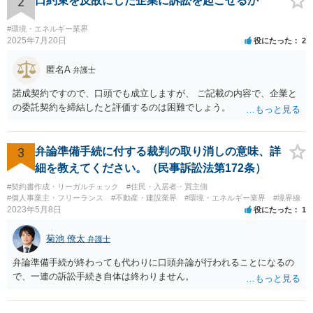
2
口約束を反故にした企業に訴訟を起こせるか
は避けた方が良いかと存じます。警察は親からの虐待があると分かっ
た場合であっても、必ずしもあなたに味方するわけではないかと存じ
#環境・エネルギー業界
ます。児童相談所に通告すべきであったと窘められる程度であればよ
2025年7月20日
役にたった
2
いですが、交際されているということであればたとえばわいせつ目的
で自らの支配下に置きたかったのではないかと疑われる可能性さえあ
匿名A
弁護士
ります。
諾成契約ですので、口頭でも成立しますが、 ご記載の内容で、企業と
の委託契約を締結したと評価するのは困難でしょう。
3
弁論準備手続に付する裁判の取り消しの意味、詳
細を教えてください。（民事訴訟法第172条）
#契約書作成・リーガルチェック
#住民・入居者・買主側
#個人事業主・フリーランス
#不動産・建設業界
#環境・エネルギー業界
#境界線
2023年5月8日
役にたった
1
菊池 僚太
弁護士
弁論準備手続が終わっても代わりに口頭弁論が行われることになるの
で、一連の訴訟手続き自体は終わりません。