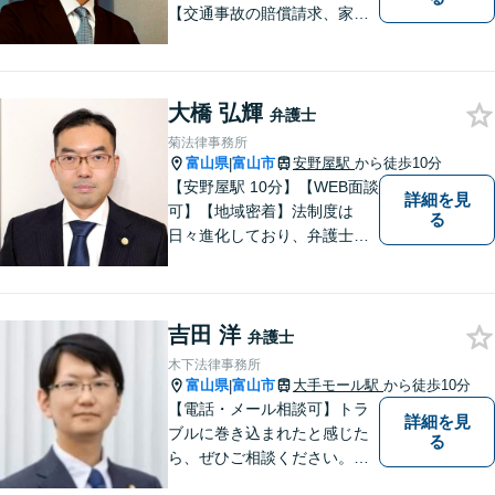
【交通事故の賠償請求、家族
問題、刑事事件も】【富山県
砺波地域を中心に富山県・石
川県に対応】 訴訟、調停、
大橋 弘輝
交渉などの代理人活動を行い
弁護士
ます。顧問契約先の法律相
菊法律事務所
談、個人の方の法律相談対応
富山県
富山市
安野屋駅
から徒歩10分
|
も。
【安野屋駅 10分】【WEB面談
詳細を見
可】【地域密着】法制度は
る
日々進化しており、弁護士に
も柔軟かつ迅速な対応が求め
られる時代です。 電子化やAI
の活用が進む中でも、依頼者
吉田 洋
の声にしっかり耳を傾ける姿
弁護士
勢は変わりません。
木下法律事務所
富山県
富山市
大手モール駅
から徒歩10分
|
【電話・メール相談可】トラ
詳細を見
ブルに巻き込まれたと感じた
る
ら、ぜひご相談ください。離
婚・相続・刑事・労働・企業