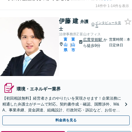
14件中 1-14件を表示
伊藤 建
弁護
インタビューを見
る
士
法律事務所Z 富山オフィス
富
富
広貫堂前駅
か
営業時間：本
山
山
|
日定休日
ら徒歩9分
県
市
環境・エネルギー業界
【初回相談無料】経営者さまのやりたいを実現させます！企業法務に
精通した弁護士がチームで対応。契約書作成・確認、国際渉外、M&
A、事業承継、資金調達、組織設計、行政対応・訴訟など、お任せく
ださい【5つの顧問契約プランあり】【英語対応】
料金表を見る