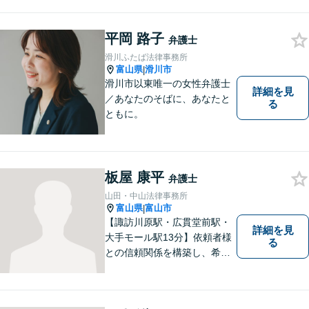
法務など、幅広い分野に対応
しています。あなたのお悩み
平岡 路子
を解決するため、迅速かつ丁
弁護士
寧にサポートいたします。
滑川ふたば法律事務所
【夜間対応可能】
富山県
滑川市
|
滑川市以東唯一の女性弁護士
詳細を見
／あなたのそばに、あなたと
る
ともに。
板屋 康平
弁護士
山田・中山法律事務所
富山県
富山市
|
【諏訪川原駅・広貫堂前駅・
詳細を見
大手モール駅13分】依頼者様
る
との信頼関係を構築し、希望
を尊重した解決になるよう尽
力してまいります。ちょっと
したことでも、ぜひお気軽に