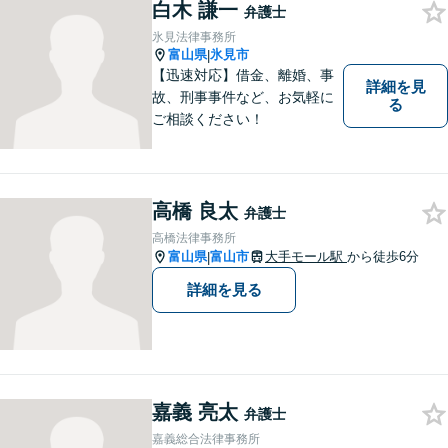
ご相談ください。平日夜間相
白木 謙一
弁護士
談OK！【複数弁護士在籍】
氷見法律事務所
富山県
氷見市
|
【迅速対応】借金、離婚、事
詳細を見
故、刑事事件など、お気軽に
る
ご相談ください！
高橋 良太
弁護士
高橋法律事務所
富山県
富山市
大手モール駅
から徒歩6分
|
詳細を見る
嘉義 亮太
弁護士
嘉義総合法律事務所