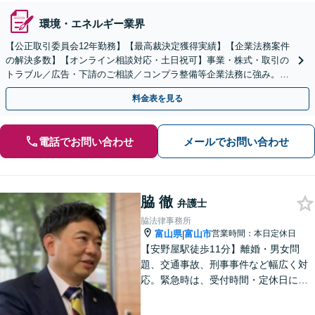
環境・エネルギー業界
【公正取引委員会12年勤務】【最高裁決定獲得実績】【企業法務案件
の解決多数】【オンライン相談対応・土日祝可】事業・株式・取引の
トラブル／広告・下請のご相談／コンプラ整備等企業法務に強み。株
式の相続／誹謗中傷対策／不動産問題まで幅広く対応！
料金表を見る
電話でお問い合わせ
メールでお問い合わせ
脇 徹
弁護士
脇法律事務所
富山県
富山市
営業時間：本日定休日
|
【安野屋駅徒歩11分】離婚・男女問
題、交通事故、刑事事件など幅広く対
応。緊急時は、受付時間・定休日に関
係なくお電話ください。お気軽にご相
談ください。【夜間・土日対応可】