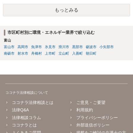
もっとみる
市区町村別に環境・エネルギー業界で絞り込む
富山
富山市
高岡市
魚津市
氷見市
滑川市
黒部市
砺波市
小矢部市
南砺市
射水市
舟橋村
上市町
立山町
入善町
朝日町
ココナラ法律相談について
ココナラ法律相談とは
ご意見・ご要望
法律Q&A
利用規約
法律相談コラム
プライバシーポリシー
ココナラとは
外部送信ポリシー
よくあるご質問
掲載をご検討の弁護士の方