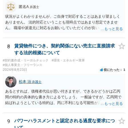
匿名A
弁護士
状況がよくわかりませんが、ご自身で対応することはあまり望ましく
ありません。 法的対応ということも現時点ではあまり想定できませ
ん。 職場や派遣元に対応をお願いしていただくのが良いのではないで
しょうか。
8
賃貸物件につき、契約関係にない売主に直接請求
する法的根拠について
#契約書作成・リーガルチェック
#環境・エネルギー業界
#個人事業主・フリーランス
2024年8月23日
役にたった
1
松本 治
弁護士
あるとすれば、債権者代位が思い付きますが、できるかどうかは乙丙
間の特約の具体的な書き方によるでしょう。 一般論ですが、乙丙間で
結ばれようとしている特約は、丙に不利になる可能性が高いです。
9
パワーハラスメントと認定される過度な要求につ
いて