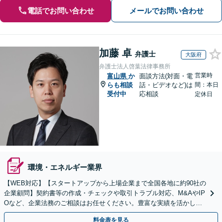
電話でお問い合わせ
メールでお問い合わせ
加藤 卓
弁護士
大阪府
弁護士法人啓葉法律事務所
営業時
富山県
か
面談方法(対面・電
らも相談
話・ビデオなど)は
間：本日
受付中
応相談
定休日
環境・エネルギー業界
【WEB対応】【スタートアップから上場企業まで全国各地に約90社の
企業顧問】契約書等の作成・チェックや取引トラブル対応、M&AやIP
Oなど、企業法務のご相談はお任せください。豊富な実績を活かし的
確に対応を進めてまいります。
料金表を見る