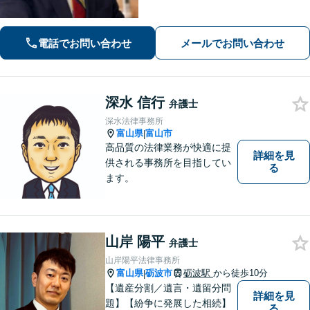
【電話相談可】【完全個室】【子連れ
相談可】
電話でお問い合わせ
メールでお問い合わせ
深水 信行
弁護士
深水法律事務所
富山県
富山市
|
高品質の法律業務が快適に提
詳細を見
供される事務所を目指してい
る
ます。
山岸 陽平
弁護士
山岸陽平法律事務所
富山県
砺波市
砺波駅
から徒歩10分
|
【遺産分割／遺言・遺留分問
詳細を見
題】【紛争に発展した相続】
る