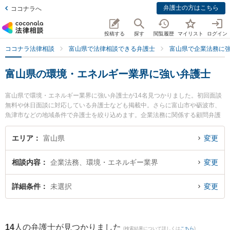
弁護士の方はこちら
ココナラへ
投稿する
探す
閲覧履歴
マイリスト
ログイン
ココナラ法律相談
富山県で法律相談できる弁護士
富山県で企業法務に
富山県の環境・エネルギー業界に強い弁護士
富山県で環境・エネルギー業界に強い弁護士が14名見つかりました。初回面談
無料や休日面談に対応している弁護士なども掲載中。さらに富山市や砺波市、
魚津市などの地域条件で弁護士を絞り込めます。企業法務に関係する顧問弁護
士契約や契約書作成・リーガルチェック、雇用契約書・就業規則作成等の細か
な分野での絞り込み検索もでき便利です。特に法律事務所Z 富山オフィスの伊
エリア
富山県
変更
藤 建弁護士や脇法律事務所の脇 徹弁護士、深水法律事務所の深水 信行弁護士
のプロフィール情報や弁護士費用、強みなどが注目されています。『富山県で
相談内容
企業法務、環境・エネルギー業界
変更
土日や夜間に発生した環境・エネルギー業界のトラブルを今すぐに弁護士に相
談したい』『環境・エネルギー業界のトラブル解決の実績豊富な近くの弁護士
を検索したい』『初回相談無料で環境・エネルギー業界を法律相談できる富山
詳細条件
未選択
変更
県内の弁護士に相談予約したい』などでお困りの相談者さんにおすすめです。
14
人の弁護士が見つかりました
(検索結果について詳しくは
こちら
)