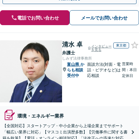
電話でお問い合わせ
メールでお問い合わせ
清水 卓
東京都
インタビュー
を見る
弁護士
しみず法律事務所
営業時
富山県
か
面談方法(対面・電
らも相談
話・ビデオなど)は
間：本日
受付中
応相談
定休日
環境・エネルギー業界
【全国対応】スタートアップ・中小企業から上場企業までサポート
「幅広い業界に対応」【マスコミ出演歴多数】【労働事件に関する書
籍を執筆】【電話・オンライン相談対応】「法改正への迅速な対応」