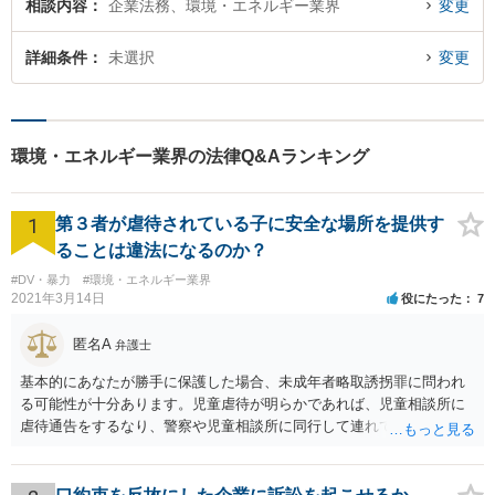
相談内容
企業法務、環境・エネルギー業界
変更
詳細条件
未選択
変更
環境・エネルギー業界の法律Q&Aランキング
1
第３者が虐待されている子に安全な場所を提供す
ることは違法になるのか？
#DV・暴力
#環境・エネルギー業界
2021年3月14日
役にたった
7
匿名A
弁護士
基本的にあなたが勝手に保護した場合、未成年者略取誘拐罪に問われ
る可能性が十分あります。児童虐待が明らかであれば、児童相談所に
虐待通告をするなり、警察や児童相談所に同行して連れていくなり、
公的機関が主導する形での解決が望まれます。 ご本人が警察や児童相
談所の関与を望んでいないケースでは難しい判断にはなるとは思いま
すが、少なくともあなたが保護者の承諾を得ずに勝手に保護すること