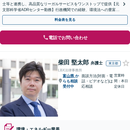
士等と連携し、高品質なリーガルサービスをワンストップで提供【元
文部科学省ADRセンター勤務】行政機関での経験、環境法への豊富な
知識を活かし、事業者さまの抱える問題を解決へ導きます
料金表を見る
電話でお問い合わせ
柴田 堅太郎
弁護士
東京都
LBX法律事務所
営業時
富山県
か
面談方法(対面・電
らも相談
話・ビデオなど)は
間：本日
受付中
応相談
定休日
環境・エネルギー業界