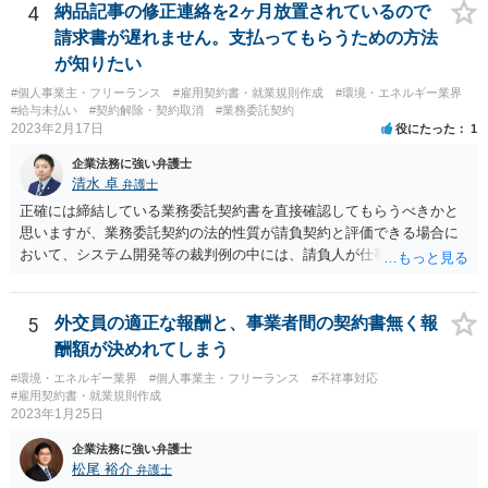
4
納品記事の修正連絡を2ヶ月放置されているので
請求書が遅れません。支払ってもらうための方法
が知りたい
#個人事業主・フリーランス
#雇用契約書・就業規則作成
#環境・エネルギー業界
#給与未払い
#契約解除・契約取消
#業務委託契約
2023年2月17日
役にたった
1
企業法務に強い弁護士
清水 卓
弁護士
正確には締結している業務委託契約書を直接確認してもらうべきかと
思いますが、業務委託契約の法的性質が請負契約と評価できる場合に
おいて、システム開発等の裁判例の中には、請負人が仕事を完成させ
たか否かについて，仕事が当初の請負契約で予定していた最後の工程
まで終えているか否かを基準として判断すべきであるという見解を示
しているものがあります。 このような見解を踏まえ、あなたのケー
5
外交員の適正な報酬と、事業者間の契約書無く報
スでも、予定していた最後の工程まで終えており、仕事は完成してい
酬額が決めれてしまう
る等と主張して行くことが考えられます。 もっとも、相手方はこの
#環境・エネルギー業界
#個人事業主・フリーランス
#不祥事対応
ような見解は本件にはあてはまらない等を理由に、仕事の完成を認め
#雇用契約書・就業規則作成
ないことが想定されます。 そのような場合には、裁判所に民事調停
2023年1月25日
を申し立てる、民事訴訟を提起する等の方法を検討する必要があるか
企業法務に強い弁護士
もしれません。 いずれにしても、一度、業務委託契約書や納品した
松尾 裕介
弁護士
記事等の証拠を持参の上、お住まいの地域の弁護士に直接相談してみ