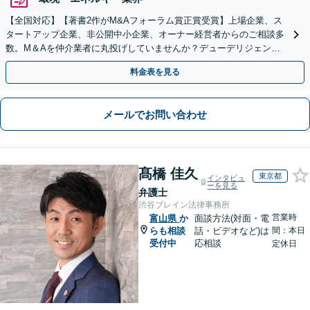
【全国対応】【著書2作がM&Aフォーラム賞正賞受賞】上場企業、ス
タートアップ企業、非公開中小企業、オーナー経営者からのご相談多
数。M＆Aを仲介業者に丸投げしていませんか？デューデリジェンス
や契約書作成・交渉はお任せください【初回無料】
料金表を見る
メールでお問い合わせ
髙橋 佳久
東京都
インタビュ
ーを見る
弁護士
渋谷ブレイン法律事務所
営業時
富山県
か
面談方法(対面・電
らも相談
話・ビデオなど)は
間：本日
受付中
応相談
定休日