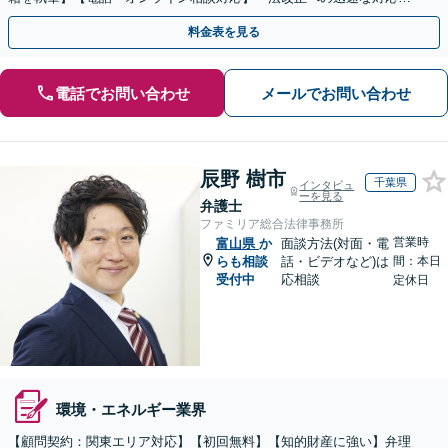
「労務環境の整備でトラブルを未然に防ぐ」
料金表を見る
電話でお問い合わせ
メールでお問い合わせ
辰野 樹市
千葉県
インタビュ
ーを見る
弁護士
ファミリア総合法律事務所
営業時
富山県
か
面談方法(対面・電
らも相談
話・ビデオなど)は
間：本日
受付中
応相談
定休日
環境・エネルギー業界
【顧問契約：関東エリア対応】【初回無料】【知的財産に強い】弁理