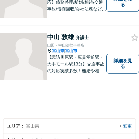
応】債務整理/離婚/相続/交通
る
事故/債権回収/会社法務など幅
広い知識を活かしご対応しま
す。気軽に相談していただけ
る法律事務所を目指しており
中山 敦雄
ますので、ぜひ一度ご相談く
弁護士
ださい。【JR「砺波駅」10
山田・中山法律事務所
分】
富山県
富山市
|
【諏訪川原駅・広貫堂前駅・
詳細を見
大手モール駅13分】交通事故
る
の対応実績多数！離婚や相続
のご相談もしやすいアットホ
ームな雰囲気。一人で悩みを
抱える前に、私と一緒に最善
策がないか考えてみません
か？【複数弁護士在籍】
エリア
富山県
変更