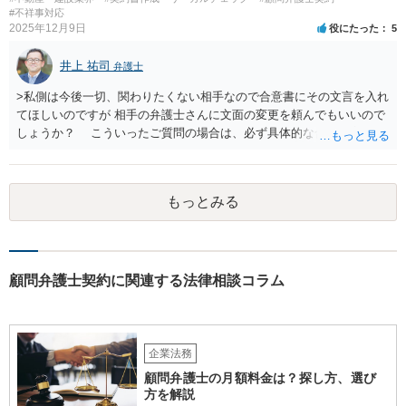
#不祥事対応
2025年12月9日
役にたった
5
井上 祐司
弁護士
>私側は今後一切、関わりたくない相手なので合意書にその文言を入れ
てほしいのですが 相手の弁護士さんに文面の変更を頼んでもいいので
しょうか？ こういったご質問の場合は、必ず具体的な合意書案をも
って法律相談を受けないと、的確なアドバイスが困難です。 一般的
には、ご質問のような懸念を払しょくするために、 「甲及び乙は，本
示談書に記載するもののほか，甲と乙の間には何らの債権債務が存し
もっとみる
ないことを相互に確認する。」 という清算条項を入れることが一般的
です。 以上に加え、「本件については，当事者協議の結果，上記示
談条件のとおり示談が成立したので，今後本件の上記示談内容に関し
てはどんな事情が生じても双方共裁判上又は裁判外においても一切異
議，請求の申立をしないことを誓約する。」という条項を入れること
顧問弁護士契約に関連する法律相談コラム
がありますが、この条項は一つのプレッシャーのようなもので、現実
には今後一切裁判を起こす権利を放棄する、という合意はできません
し、予測できない後発的損害については示談後であっても請求できる
ので、上記の清算条項のみの場合がほとんどです。
企業法務
顧問弁護士の月額料金は？探し方、選び
方を解説