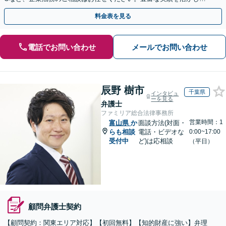
確に対応を進めてまいります。
料金表を見る
電話でお問い合わせ
メールでお問い合わせ
辰野 樹市
千葉県
インタビュ
ーを見る
弁護士
ファミリア総合法律事務所
営業時間：1
富山県
か
面談方法(対面・
らも相談
電話・ビデオな
0:00~17:00
受付中
ど)は応相談
（平日）
顧問弁護士契約
【顧問契約：関東エリア対応】【初回無料】【知的財産に強い】弁理