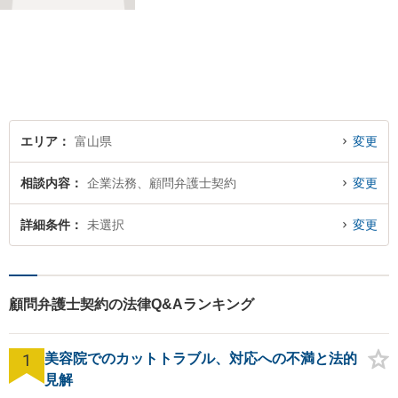
のご相談もしやすいアットホ
ームな雰囲気。一人で悩みを
抱える前に、私と一緒に最善
策がないか考えてみません
か？【複数弁護士在籍】
エリア
富山県
変更
相談内容
企業法務、顧問弁護士契約
変更
詳細条件
未選択
変更
顧問弁護士契約の法律Q&Aランキング
1
美容院でのカットトラブル、対応への不満と法的
見解