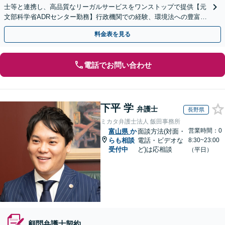
士等と連携し、高品質なリーガルサービスをワンストップで提供【元
文部科学省ADRセンター勤務】行政機関での経験、環境法への豊富な
知識を活かし、事業者さまの抱える問題を解決へ導きます
料金表を見る
電話でお問い合わせ
下平 学
弁護士
長野県
ミカタ弁護士法人 飯田事務所
営業時間：0
富山県
か
面談方法(対面・
らも相談
電話・ビデオな
8:30~23:00
受付中
ど)は応相談
（平日）
顧問弁護士契約