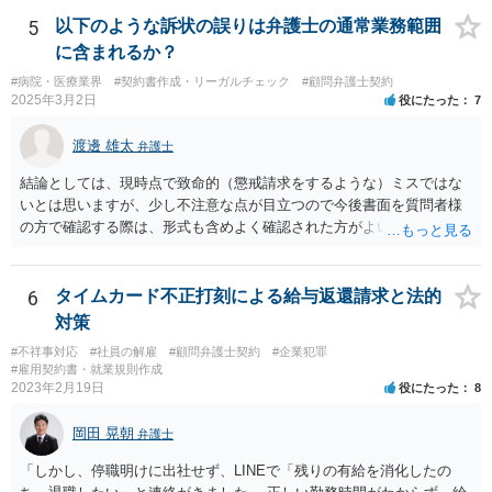
絡がきますよね？ 通常はそのような初動となります。
5
以下のような訴状の誤りは弁護士の通常業務範囲
に含まれるか？
#病院・医療業界
#契約書作成・リーガルチェック
#顧問弁護士契約
2025年3月2日
役にたった
7
渡邊 雄太
弁護士
結論としては、現時点で致命的（懲戒請求をするような）ミスではな
いとは思いますが、少し不注意な点が目立つので今後書面を質問者様
の方で確認する際は、形式も含めよく確認された方がよいと思われま
す。 以下一つずつ回答させていただきます。 ①脱字部分を手書きで修
正 →のぞましくはないですが、時たまあるものと存じます。 通常は、
弁護士が起案 Ⅰ依頼者に内容の確認 Ⅱ弁護士が誤字脱字等を確認 Ⅲ
6
タイムカード不正打刻による給与返還請求と法的
念のため事務員が確認 Ⅳ提出 の流れになりますので、どこかの段階で
対策
気が付くことが多いです。仮処分等緊急性が高い案件では提出時に裁
#不祥事対応
#社員の解雇
#顧問弁護士契約
#企業犯罪
判所窓口で修正して受理してもらうということはありますので、その
#雇用契約書・就業規則作成
場合は責められない部分もあるかと思います。 ②証拠である薬品名を
2023年2月19日
役にたった
8
間違っている →こちらは①のⅠかⅡの段階で修正しておくべきでしょ
うね。よくわからないならば弁護士としては依頼者にこちらの薬品で
岡田 晃朝
弁護士
よいですかと聞くべきではあると思います。他のミスに比してこれは
内容に関するミスなので、今後はよく確認いただいた方がよいと思い
「しかし、停職明けに出社せず、LINEで「残りの有給を消化したの
ます。 ③証拠のナンバーが入らないまま甲号証のハンコが押されたま