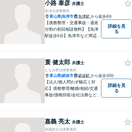
小路 泰彦
の声にしっかり耳を傾ける姿
弁護士
勢は変わりません。
魚津法律事務所
富山県
魚津市
魚津駅
から徒歩4分
|
【債務整理・交通事故・遺産
詳細を見
分割の初回相談無料】【魚津
る
駅徒歩5分】魚津市など周辺地
域に密着した法律事務所で
す。お気軽にご相談ください
ませ。
蓑 健太郎
弁護士
となみ野法律事務所
富山県
砺波市
砺波駅
から徒歩10分
|
【法人/個人問わず幅広く対
詳細を見
応】債務整理/離婚/相続/交通
る
事故/債権回収/会社法務など幅
広い知識を活かしご対応しま
す。気軽に相談していただけ
る法律事務所を目指しており
嘉義 亮太
ますので、ぜひ一度ご相談く
弁護士
ださい。【JR「砺波駅」10
嘉義総合法律事務所