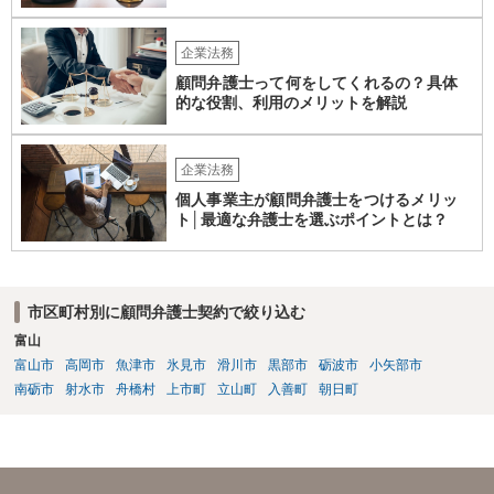
企業法務
顧問弁護士って何をしてくれるの？具体
的な役割、利用のメリットを解説
企業法務
個人事業主が顧問弁護士をつけるメリッ
ト│最適な弁護士を選ぶポイントとは？
市区町村別に顧問弁護士契約で絞り込む
富山
富山市
高岡市
魚津市
氷見市
滑川市
黒部市
砺波市
小矢部市
南砺市
射水市
舟橋村
上市町
立山町
入善町
朝日町