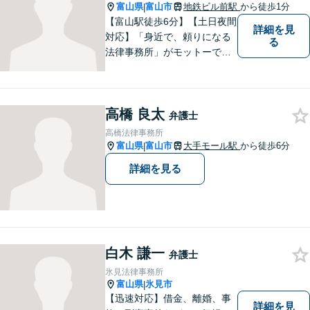
分】
富山県
富山市
地鉄ビル前駅
から徒歩1分
|
【富山駅徒歩6分】【土日夜間
詳細を見
対応】「身近で、頼りになる
る
法律事務所」がモットーで
す。交通事故・刑事事件・離
婚問題を中心に、幅広いお困
りごとに対応していおりま
高橋 良太
す。お悩みになる前に、ご相
弁護士
談ください。【24Hメール受
高橋法律事務所
付】
富山県
富山市
大手モール駅
から徒歩6分
|
詳細を見る
白木 謙一
弁護士
氷見法律事務所
富山県
氷見市
|
【迅速対応】借金、離婚、事
詳細を見