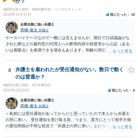
か？
度安心して個人情報を開示しますし、もちろん、断られる場合もあり
#顧問弁護士契約
#契約書作成・リーガルチェック
ます。 一般的には、弁護士が依頼を受けて事件を調査する過程で用い
2024年12月17日
役にたった
10
られるものですが、法律上、「弁護士は、受任している事件につい
て、」と定められていますので、個人の事件（受任していない）はこ
企業法務に強い弁護士
の要件に当てはまらないことになります。 以上、ご参考まで。
髙橋 俊太
弁護士
ケースバイケースなので一概には言えませんが、期日で口頭議論がな
された際などの裁判官の代理人への釈明内容や頻度等から心証（ある
いは着眼点）を推測できる場合もあります。和解の局面になり、代理
人がそれぞれ交代で裁判官と話をする場合にはおおよその心証が示さ
れることもあります。
4
弁護士を雇われたが受任通知がない。数日で動く
のは普通か？
#顧問弁護士契約
#不祥事対応
2024年2月20日
役にたった
6
企業法務に強い弁護士
髙橋 俊太
弁護士
＞私的には受任通知があってからだと思っていたので本人から弁護士
の所に来い。 受任通知を受け取る前、つまり、貴方にとって相手方側
の委任関係が不明な状況で「弁護士の所に来い」というのは、さすが
に無理な要求だと思われます。 ＞本当に雇っていた場合はこちらに連