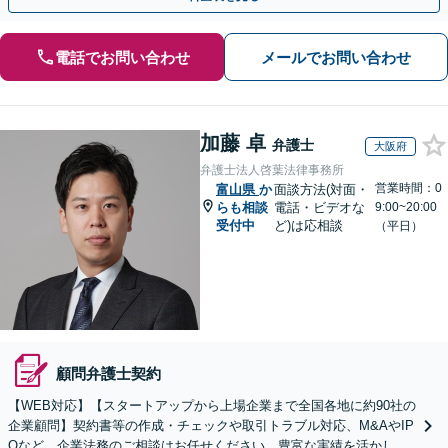
電話でお問い合わせ
メールでお問い合わせ
加藤 卓
弁護士
大阪府
弁護士法人啓葉法律事務所
営業時間：0
富山県
か
面談方法(対面・
らも相談
電話・ビデオな
9:00~20:00
受付中
ど)は応相談
（平日）
顧問弁護士契約
【WEB対応】【スタートアップから上場企業まで全国各地に約90社の
企業顧問】契約書等の作成・チェックや取引トラブル対応、M&AやIP
Oなど、企業法務のご相談はお任せください。豊富な実績を活かし的