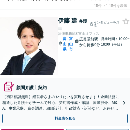
15件中 1-15件を表示
伊藤 建
弁護
インタビューを見
る
士
法律事務所Z 富山オフィス
富
富
広貫堂前駅
営業時間：10:00~
山
山
|
18:00（平日）
から徒歩9分
県
市
顧問弁護士契約
【初回相談無料】経営者さまのやりたいを実現させます！企業法務に
精通した弁護士がチームで対応。契約書作成・確認、国際渉外、M&
A、事業承継、資金調達、組織設計、行政対応・訴訟など、お任せく
ださい【5つの顧問契約プランあり】【英語対応】
料金表を見る