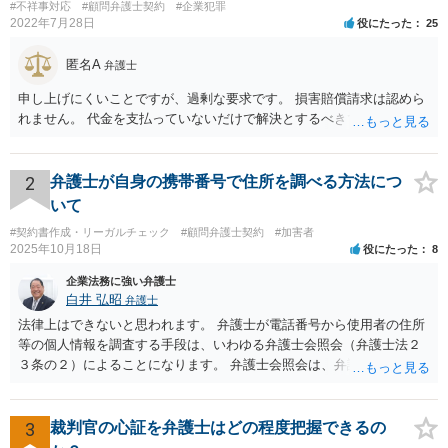
#不祥事対応
#顧問弁護士契約
#企業犯罪
2022年7月28日
役にたった
25
匿名A
弁護士
申し上げにくいことですが、過剰な要求です。 損害賠償請求は認めら
れません。 代金を支払っていないだけで解決とするべきでしょう。
2
弁護士が自身の携帯番号で住所を調べる方法につ
いて
#契約書作成・リーガルチェック
#顧問弁護士契約
#加害者
2025年10月18日
役にたった
8
企業法務に強い弁護士
白井 弘昭
弁護士
法律上はできないと思われます。 弁護士が電話番号から使用者の住所
等の個人情報を調査する手段は、いわゆる弁護士会照会（弁護士法２
３条の２）によることになります。 弁護士会照会は、弁護士が事件を
受任した後に、事件のために必要な情報を調査する際、弁護士会を通
して質問をしてもらう制度で、弁護士会担当委員が当該質問が適正か
どうか、質問をして回答を得られる可能性があるか、などを吟味した
3
裁判官の心証を弁護士はどの程度把握できるの
上で、弁護士会名で質問をする制度です。 ですので、照会先もある程