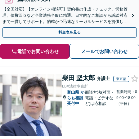
【全国対応】【オンライン相談可】契約書の作成・チェック、労務管
理、債権回収など企業法務全般に精通。日常的なご相談から訴訟対応
まで一貫してサポート。的確かつ迅速なリーガルサービスを提供しま
す。【初回相談無料】【休日・夜間相談可】
料金表を見る
電話でお問い合わせ
メールでお問い合わせ
柴田 堅太郎
弁護士
東京都
LBX法律事務所
営業時間：0
富山県
か
面談方法(対面・
らも相談
電話・ビデオな
9:00~18:00
受付中
ど)は応相談
（平日）