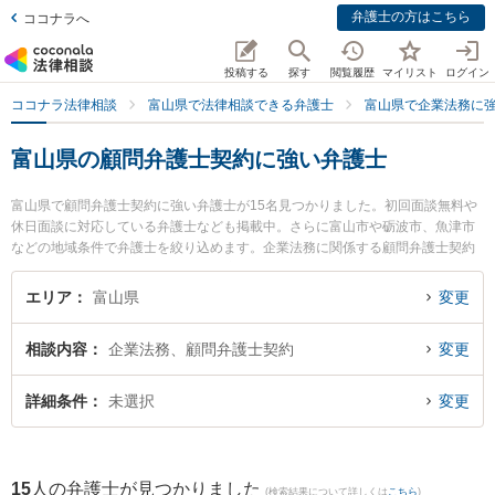
弁護士の方はこちら
ココナラへ
投稿する
探す
閲覧履歴
マイリスト
ログイン
ココナラ法律相談
富山県で法律相談できる弁護士
富山県で企業法務に
富山県の顧問弁護士契約に強い弁護士
富山県で顧問弁護士契約に強い弁護士が15名見つかりました。初回面談無料や
休日面談に対応している弁護士なども掲載中。さらに富山市や砺波市、魚津市
などの地域条件で弁護士を絞り込めます。企業法務に関係する顧問弁護士契約
や契約書作成・リーガルチェック、雇用契約書・就業規則作成等の細かな分野
での絞り込み検索もでき便利です。特に法律事務所Z 富山オフィスの伊藤 建弁
エリア
富山県
変更
護士や脇法律事務所の脇 徹弁護士、木下法律事務所の吉田 洋弁護士のプロフィ
ール情報や弁護士費用、強みなどが注目されています。『富山県で土日や夜間
相談内容
企業法務、顧問弁護士契約
変更
に発生した顧問弁護士契約のトラブルを今すぐに弁護士に相談したい』『顧問
弁護士契約のトラブル解決の実績豊富な近くの弁護士を検索したい』『初回相
談無料で顧問弁護士契約を法律相談できる富山県内の弁護士に相談予約した
詳細条件
未選択
変更
い』などでお困りの相談者さんにおすすめです。
15
人の弁護士が見つかりました
(検索結果について詳しくは
こちら
)