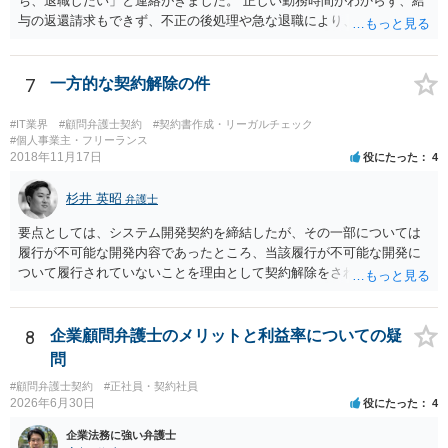
ち、退職したい」と連絡がきました。 正しい勤務時間がわからず、給
まになっている →形式ミスですね。不注意ですが、訴訟の勝敗に直結
与の返還請求もできず、不正の後処理や急な退職により、社や他のス
するわけではないものと思います。 ④当方原告が作成したスクリーン
タッフに多大な迷惑をかけ、その上、有給まで使われるというような
ショットの証拠が縦長や横長に印刷され、文字が間延びしている(読め
状況です。」 大変悪質ですね。打刻場所のデータと、これまでのタイ
ないことはない) →こちらも③と同様であると思います。 以上のとお
ムカードの虚偽を確認し、突き付けて責任を問題にすることになるで
7
一方的な契約解除の件
り、①～④も訴訟の勝敗に直結するものではないと思われますので、
しょう。 詐欺もありうるでしょうね。 「正しい時間がわからないとい
致命的なミスではないと思います。 もっとも、形式面も仕事の完成物
うタイムカード不正打刻による返還請求はどのようにおこなえばよい
#IT業界
#顧問弁護士契約
#契約書作成・リーガルチェック
として当然確認すべきでありますので、今後は気を付けるように弁護
でしょうか？」 想定できる虚偽を前提に、相手と協議して詰めればよ
#個人事業主・フリーランス
2018年11月17日
士にお伝えいただいてもよいと思います。
役にたった
4
いかと思います。 確実な記録があれば、それによるのがよいですが、
すべては不可能でしょうので。 相手の言動には早急には返事をせずに
杉井 英昭
弁護士と相談しながら、対応策を検討する方がよいでしょう。 また、
弁護士
返還が難しい場合、損害賠償を請求する事はできますでしょうか？ 法
要点としては、システム開発契約を締結したが、その一部については
的には可能ですが、立証の問題があります。 協議でも問題にできそう
履行が不可能な開発内容であったところ、当該履行が不可能な開発に
ですが、調停なども検討できるでしょう。 また、返還請求も損害賠償
ついて履行されていないことを理由として契約解除をされた。そこ
請求もせず、「詐欺」として、警察に被害届を出す事は可能でしょう
で、既に開発を完了したものについての請負代金を請求できるか、と
か？ 内容的には検討できますが、立証は、民事よりさらにワンランク
いうご質問であると理解しました。 まず、「物理的にできない開発で
上がります。 警察に相談されてもよい事案だとは思います。
一方的に契約不履行のように伝えられ」とのことですが、「物理的に
8
企業顧問弁護士のメリットと利益率についての疑
できない」と真に言えるのかどうか、なぜ「物理的にできない開発」
問
を請け負うことになったのかが問題です。 もし、「物理的にできな
#顧問弁護士契約
#正社員・契約社員
い」という意味が、単に「契約に記載された納期では間に合わない」
2026年6月30日
役にたった
4
ということであれば、それは単純に履行遅滞を理由とする債務不履行
ですから、契約解除は有効です。 「物理的にできない」が、そもそも
企業法務に強い弁護士