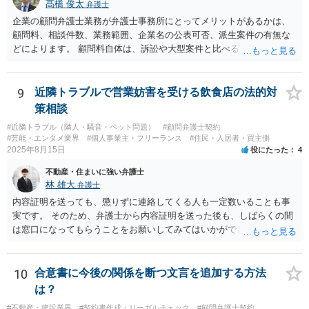
そのような開発は理論的に不可能（例えば、タイムマシンを作るとい
髙橋 俊太
弁護士
う契約等）であれば、契約自体が無効になる可能性があります。 いず
企業の顧問弁護士業務が弁護士事務所にとってメリットがあるかは、
れの場合であっても、結局は、上記の「物理的にできない」部分を除
顧問料、相談件数、業務範囲、企業名の公表可否、派生案件の有無な
いた部分は開発完了しているということですから、その部分に相当す
どによります。 顧問料自体は、訴訟や大型案件と比べると大きな利益
る請負代金は請求できる可能性があります。 ただし、当該開発完了部
になりにくい場合もありますが、毎月の安定収入になる点は事務所に
分だけでどれくらいの価値があるのか、が問題になります。 一般論は
とってメリットです。また、契約書、労務、債権回収、クレーム対
以上で、より個別的なお話は、詳しい契約内容や開発内容を知る必要
応、従業員対応など、顧問先から別案件が発生することもあります。
9
近隣トラブルで営業妨害を受ける飲食店の法的対
がありますので、正式に弁護士に相談することも検討された方がよい
さらに、ある程度知名度のある企業について、実名で顧問先として公
策相談
と思います。
表できるのであれば、事務所の信用や実績としての意味もあります。
#近隣トラブル（隣人・騒音・ペット問題）
#顧問弁護士契約
一方で、例えば、福利厚生部門の顧問の場合、従業員個人の相談が多
#芸能・エンタメ業界
#個人事業主・フリーランス
#住民・入居者・買主側
かったり、細かい相談に頻繁に対応する必要があったりすると、顧問
2025年8月15日
役にたった
4
料との関係で負担が大きくなることもあり得ます。そのようなケース
不動産・住まいに強い弁護士
では、特に、顧問契約書において、相談件数、相談方法、回答範囲、
林 雄大
弁護士
個別受任に進む場合の扱いなどを明確に定めておく必要が大きいと考
えられます。
内容証明を送っても、懲りずに連絡してくる人も一定数いることも事
実です。 そのため、弁護士から内容証明を送った後も、しばらくの間
は窓口になってもらうことをお願いしてみてはいかがでしょうか。 そ
うすれば、もしその方から不当な要求を受けることがあっても、「窓
口（弁護士に）言ってください」とだけお伝えし、それ以外には一切
応じないという姿勢をとることができるため、スタッフの方の負担軽
10
合意書に今後の関係を断つ文言を追加する方法
減を図れると思います。 大変な状況かと思いますが、ご参考になりま
は？
したら幸いです。
#不動産・建設業界
#契約書作成・リーガルチェック
#顧問弁護士契約