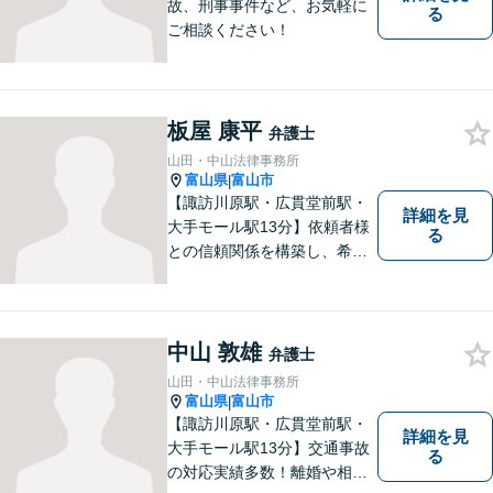
故、刑事事件など、お気軽に
る
ご相談ください！
板屋 康平
弁護士
山田・中山法律事務所
富山県
富山市
|
【諏訪川原駅・広貫堂前駅・
詳細を見
大手モール駅13分】依頼者様
る
との信頼関係を構築し、希望
を尊重した解決になるよう尽
力してまいります。ちょっと
したことでも、ぜひお気軽に
ご相談ください。平日夜間相
中山 敦雄
弁護士
談OK！【複数弁護士在籍】
山田・中山法律事務所
富山県
富山市
|
【諏訪川原駅・広貫堂前駅・
詳細を見
大手モール駅13分】交通事故
る
の対応実績多数！離婚や相続