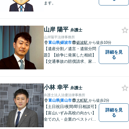
ます。
山岸 陽平
弁護士
山岸陽平法律事務所
富山県
砺波市
砺波駅
から徒歩10分
|
【遺産分割／遺言・遺留分問
詳細を見
題】【紛争に発展した相続】
る
【交通事故の賠償請求、家族
問題、刑事事件も】【富山県
砺波地域を中心に富山県・石
川県に対応】 訴訟、調停、
小林 幸平
交渉などの代理人活動を行い
弁護士
ます。顧問契約先の法律相
弁護士法人法優法律事務所
談、個人の方の法律相談対応
富山県
富山市
大町駅
から徒歩2分
|
も。
【土日祝日/夜間/即日相談可】
詳細を見
【富山いずみ高校の向かい】
る
全ての人・企業のベストパー
トナーとなることを目指して