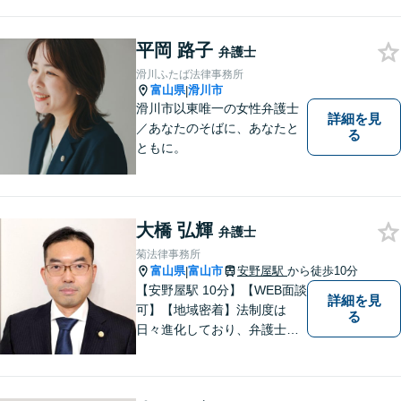
います。お気軽にご相談下さ
い。
平岡 路子
弁護士
滑川ふたば法律事務所
富山県
滑川市
|
滑川市以東唯一の女性弁護士
詳細を見
／あなたのそばに、あなたと
る
ともに。
大橋 弘輝
弁護士
菊法律事務所
富山県
富山市
安野屋駅
から徒歩10分
|
【安野屋駅 10分】【WEB面談
詳細を見
可】【地域密着】法制度は
る
日々進化しており、弁護士に
も柔軟かつ迅速な対応が求め
られる時代です。 電子化やAI
の活用が進む中でも、依頼者