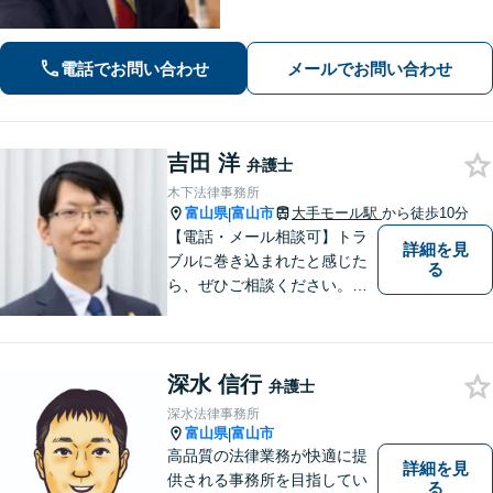
談ください。【夜間・土日対応可】
【電話相談可】【完全個室】【子連れ
相談可】
電話でお問い合わせ
メールでお問い合わせ
吉田 洋
弁護士
木下法律事務所
富山県
富山市
大手モール駅
から徒歩10分
|
【電話・メール相談可】トラ
詳細を見
ブルに巻き込まれたと感じた
る
ら、ぜひご相談ください。離
婚・相続・刑事・労働・企業
法務など、幅広い分野に対応
しています。あなたのお悩み
深水 信行
を解決するため、迅速かつ丁
弁護士
寧にサポートいたします。
深水法律事務所
【夜間対応可能】
富山県
富山市
|
高品質の法律業務が快適に提
詳細を見
供される事務所を目指してい
る