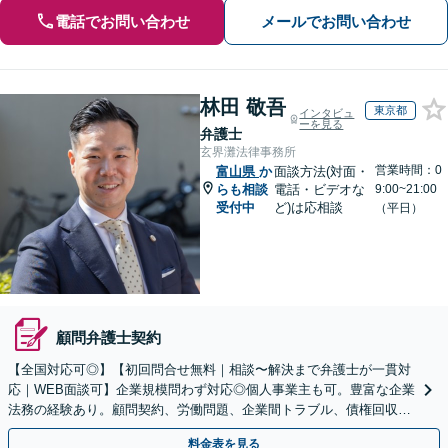
電話でお問い合わせ
メールでお問い合わせ
林田 敬吾
東京都
インタビュ
ーを見る
弁護士
玄界灘法律事務所
営業時間：0
富山県
か
面談方法(対面・
らも相談
電話・ビデオな
9:00~21:00
受付中
ど)は応相談
（平日）
顧問弁護士契約
【全国対応可◎】【初回問合せ無料｜相談〜解決まで弁護士が一貫対
応｜WEB面談可】企業規模問わず対応◎個人事業主も可。豊富な企業
法務の経験あり。顧問契約、労働問題、企業間トラブル、債権回収、
契約書のリーガルチェック等、サポートします。
料金表を見る