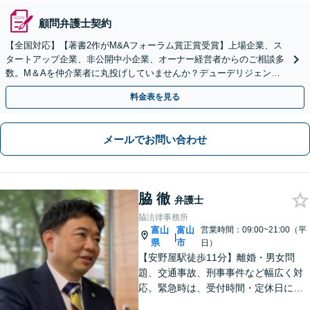
顧問弁護士契約
【全国対応】【著書2作がM&Aフォーラム賞正賞受賞】上場企業、ス
タートアップ企業、非公開中小企業、オーナー経営者からのご相談多
数。M＆Aを仲介業者に丸投げしていませんか？デューデリジェンス
や契約書作成・交渉はお任せください【初回無料】
料金表を見る
メールでお問い合わせ
脇 徹
弁護士
脇法律事務所
富山
富山
営業時間：09:00~21:00（平
|
県
市
日）
【安野屋駅徒歩11分】離婚・男女問
題、交通事故、刑事事件など幅広く対
応。緊急時は、受付時間・定休日に関
係なくお電話ください。お気軽にご相