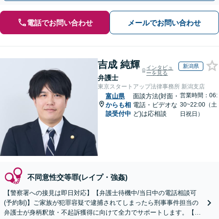
電話でお問い合わせ
メールでお問い合わせ
吉成 純輝
新潟県
インタビュ
ーを見る
弁護士
東京スタートアップ法律事務所 新潟支店
営業時間：06:
富山県
面談方法(対面・
からも相
電話・ビデオな
30~22:00（土
談受付中
ど)は応相談
日祝日）
不同意性交等罪(レイプ・強姦)
【警察署への接見は即日対応】【弁護士待機中/当日中の電話相談可
(予約制)】ご家族が犯罪容疑で逮捕されてしまったら刑事事件担当の
弁護士が身柄釈放・不起訴獲得に向けて全力でサポートします。【毎