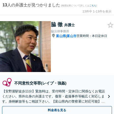
13
人の弁護士が見つかりました
(検索結果について詳しくは
こちら
)
13件中 1-13件を表示
脇 徹
弁護士
脇法律事務所
富山県
富山市
営業時間：本日定休日
|
不同意性交等罪(レイプ・強姦)
【安野屋駅徒歩11分】緊急時は、受付時間・定休日に関係なくお電話
ください。県外出身の弁護士です。傷害・盗撮事件等幅広く対応しま
す。身柄解放等もご相談下さい。【富山県内の警察署に対応可能】
【夜間・土日対応可】【電話相談可】【完全個室】
料金表を見る