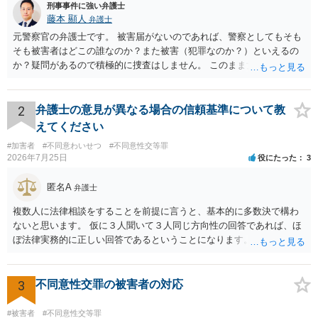
刑事事件に強い弁護士
藤本 顯人
弁護士
元警察官の弁護士です。 被害届がないのであれば、警察としてもそも
そも被害者はどこの誰なのか？また被害（犯罪なのか？）といえるの
か？疑問があるので積極的に捜査はしません。 このまま女性から警察
への届出がなければ何事もなく終わると思います。
2
弁護士の意見が異なる場合の信頼基準について教
えてください
#加害者
#不同意わいせつ
#不同意性交等罪
2026年7月25日
役にたった
3
匿名A
弁護士
複数人に法律相談をすることを前提に言うと、基本的に多数決で構わ
ないと思います。 仮に３人聞いて３人同じ方向性の回答であれば、ほ
ぼ法律実務的に正しい回答であるということになります。 ３人聞いて
２対１になった場合には、あと２人聞くのがよいと思われます。 ３対
２になった場合は、どちらも法律実務的にありえるということであ
り、３人の弁護士の中で、一番相性の良いいざというときに弁護を頼
3
不同意性交罪の被害者の対応
みたい弁護士を決め、その弁護士の発言を信じるということになりま
す。 その３人の中で「逮捕されない」と断言した弁護士には基本的に
#被害者
#不同意性交等罪