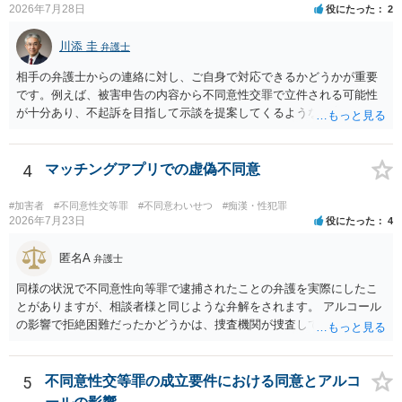
委任しないほうがよいと思われます。 そもそも意見が分かれるような
2026年7月28日
役にたった
2
事案で、断言すること自体が不適切であるからです。 ただ、相談者が
弁護士に断言回答を求める気持ちがあるのは普通なので、その相談者
川添 圭
弁護士
の気持ちを理解した上で、「逮捕されてもすぐに（自ら）接見して、
相手の弁護士からの連絡に対し、ご自身で対応できるかどうかが重要
身柄解放手続きをします」とまで述べてくれるのであれば、その弁護
です。例えば、被害申告の内容から不同意性交罪で立件される可能性
士に予め費用の見積もりをしておいても良いかと思われます。
が十分あり、不起訴を目指して示談を提案してくるような事案では、
相手弁護士もあなたに対して決して粗雑な対応はしないと思われます
ので（心ない対応をすると被害感情が激化して示談できないからで
す）、弁護士へ依頼せず、例えば相手方からの示談提示が妥当かどう
4
マッチングアプリでの虚偽不同意
かを法律相談で確認してもらう程度で必要十分なケースもあるでしょ
う。 一方、相手弁護士との対応そのものが心理的・精神的にしんどい
#加害者
#不同意性交等罪
#不同意わいせつ
#痴漢・性犯罪
と感じるなら、多少費用はかかりますが弁護士へ依頼した方がよいと
2026年7月23日
役にたった
4
思います。
匿名A
弁護士
同様の状況で不同意性向等罪で逮捕されたことの弁護を実際にしたこ
とがありますが、相談者様と同じような弁解をされます。 アルコール
の影響で拒絶困難だったかどうかは、捜査機関が捜査して判断するこ
とになりますし、その結果、実際に起訴されるか、不起訴になるかも
分かりません。 また、拒絶困難であったとしても、それについて相談
者様に認識がなければ、「故意」がないという判断になることもあり
5
不同意性交等罪の成立要件における同意とアルコ
ます。 相談者様はあくまで「アルコールの影響はない」「完全なる同