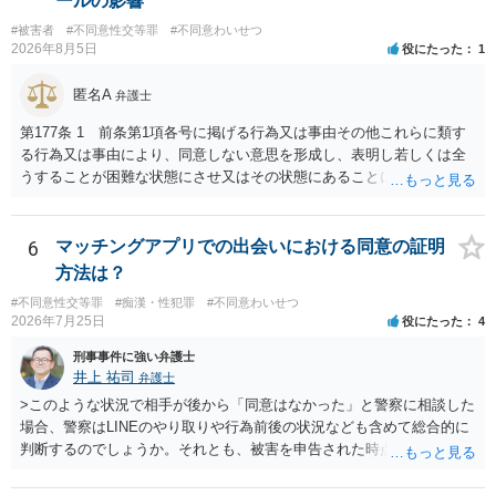
ールの影響
意であった」とのお立場ですので、現時点で、対応できることはない
#被害者
#不同意性交等罪
#不同意わいせつ
のではないでしょうか？（同意してたよねと言っても火に油をそそぐ
2026年8月5日
役にたった
1
だけになりかねません。） そのため、現時点でこれ以上アドバイスで
きることはないとなります。これで回答を終わります。
匿名A
弁護士
第177条 1 前条第1項各号に掲げる行為又は事由その他これらに類す
る行為又は事由により、同意しない意思を形成し、表明し若しくは全
うすることが困難な状態にさせ又はその状態にあることに乗じて、性
交、肛門性交、口腔性交又は膣若しくは肛門に身体の一部（陰茎を除
く。）若しくは物を挿入する行為であってわいせつなもの（以下この
条及び第179条第2項において「性交等」という。）をした者は、婚姻
6
マッチングアプリでの出会いにおける同意の証明
関係の有無にかかわらず、5年以上の有期拘禁刑に処する。 第176条 1
方法は？
次に掲げる行為又は事由その他これらに類する行為又は事由により、
#不同意性交等罪
#痴漢・性犯罪
#不同意わいせつ
同意しない意思を形成し、表明し若しくは全うすることが困難な状態
2026年7月25日
役にたった
4
にさせ又はその状態にあることに乗じて、わいせつな行為をした者
は、婚姻関係の有無にかかわらず、6月以上10年以下の拘禁刑に処す
刑事事件に強い弁護士
る。 ③アルコール若しくは薬物を摂取させること又はそれらの影響が
井上 祐司
弁護士
あること。 以上の通りですから、アルコール摂取だけでなく、「同意
>このような状況で相手が後から「同意はなかった」と警察に相談した
しない意思を形成し、表明し若しくは全うすることが困難な状態」で
場合、警察はLINEのやり取りや行為前後の状況なども含めて総合的に
あることが必要です。
判断するのでしょうか。それとも、被害を申告された時点で私がかな
り不利になるのでしょうか。 同様のご相談を、検察官送致されたも
の（不起訴事案）を含めて数件経験していますが、いずれも警察の対