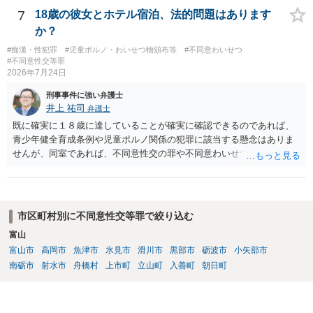
応は前者です。 特に近年は、いわゆる異性間のトラブルから報復的
7
18歳の彼女とホテル宿泊、法的問題はあります
に不同意性交・不同意わいせつの罪の被害届が出される事案が頻発し
か？
ており、警察も闇雲な逮捕をしないよう慎重になっているため、まず
#痴漢・性犯罪
#児童ポルノ・わいせつ物頒布等
#不同意わいせつ
は前後のＬＩＮＥやInstagram等の履歴をすべて統括的に縦覧して、
#不同意性交等罪
「被害者の被害申告内容が本当に信用できるものか」を見極めてから
2026年7月24日
動くようになっていると感じます。
刑事事件に強い弁護士
井上 祐司
弁護士
既に確実に１８歳に達していることが確実に確認できるのであれば、
青少年健全育成条例や児童ポルノ関係の犯罪に該当する懸念はありま
せんが、同室であれば、不同意性交の罪や不同意わいせつの罪の問題
が生じる可能性が否定できないので、慎重に行動された方が良いと考
えます。 すでに成人している以上、ホテル側が訝しく思って連絡をす
る可能性というのはほとんどないと考えます。
市区町村別に不同意性交等罪で絞り込む
富山
富山市
高岡市
魚津市
氷見市
滑川市
黒部市
砺波市
小矢部市
南砺市
射水市
舟橋村
上市町
立山町
入善町
朝日町