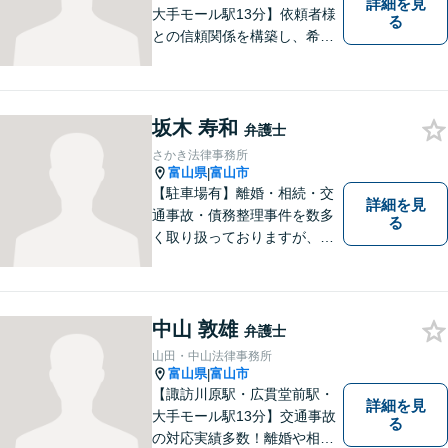
詳細を見
大手モール駅13分】依頼者様
る
との信頼関係を構築し、希望
を尊重した解決になるよう尽
力してまいります。ちょっと
したことでも、ぜひお気軽に
ご相談ください。平日夜間相
坂木 寿和
弁護士
談OK！【複数弁護士在籍】
さかき法律事務所
富山県
富山市
|
【駐車場有】離婚・相続・交
詳細を見
通事故・債務整理事件を数多
る
く取り扱っておりますが、そ
の他も様々な事件に対応して
おります。「相談してよかっ
た」「少しほっとしました」
というお声をいただけるよう
中山 敦雄
弁護士
に、誠実・丁寧を心がけ事件
山田・中山法律事務所
に取り組んでいきたいと考え
富山県
富山市
|
ています。
【諏訪川原駅・広貫堂前駅・
詳細を見
大手モール駅13分】交通事故
る
の対応実績多数！離婚や相続