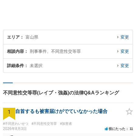
りごとに対応していおりま
す。お悩みになる前に、ご相
談ください。【24Hメール受
付】
エリア
富山県
変更
相談内容
刑事事件、不同意性交等罪
変更
詳細条件
未選択
変更
不同意性交等罪(レイプ・強姦)の法律Q&Aランキング
1
自首するも被害届けがでていなかった場合
#不同意わいせつ
#不同意性交等罪
#加害者
2026年8月3日
役にたった
11