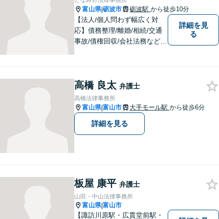
となみ野法律事務所
富山県
砺波市
砺波駅
から徒歩10分
|
【法人/個人問わず幅広く対
詳細を見
応】債務整理/離婚/相続/交通
る
事故/債権回収/会社法務など幅
広い知識を活かしご対応しま
す。気軽に相談していただけ
る法律事務所を目指しており
高橋 良太
ますので、ぜひ一度ご相談く
弁護士
ださい。【JR「砺波駅」10
高橋法律事務所
分】
富山県
富山市
大手モール駅
から徒歩6分
|
詳細を見る
板屋 康平
弁護士
山田・中山法律事務所
富山県
富山市
|
【諏訪川原駅・広貫堂前駅・