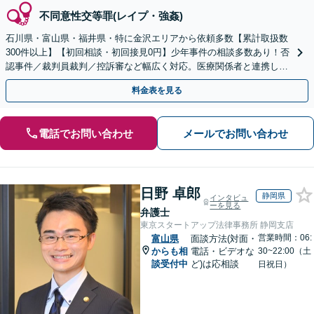
不同意性交等罪(レイプ・強姦)
石川県・富山県・福井県・特に金沢エリアから依頼多数【累計取扱数
300件以上】【初回相談・初回接見0円】少年事件の相談多数あり！否
認事件／裁判員裁判／控訴審など幅広く対応。医療関係者と連携しス
ムーズな解決へ「自首・出頭の同行」もご相談ください
料金表を見る
電話でお問い合わせ
メールでお問い合わせ
日野 卓郎
静岡県
インタビュ
ーを見る
弁護士
東京スタートアップ法律事務所 静岡支店
営業時間：06:
富山県
面談方法(対面・
からも相
電話・ビデオな
30~22:00（土
談受付中
ど)は応相談
日祝日）