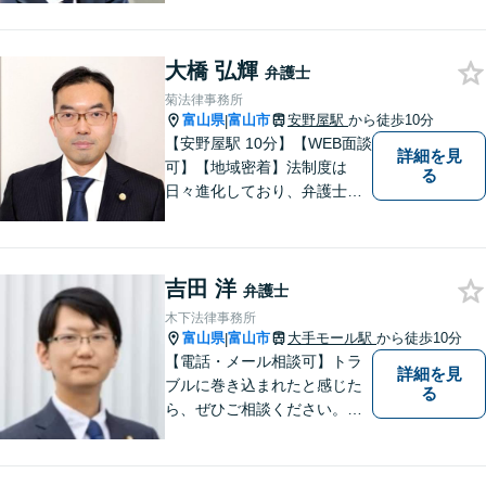
納得のいく解決への第一歩で
す。 まずはお気軽にご相談く
大橋 弘輝
ださい。
弁護士
菊法律事務所
富山県
富山市
安野屋駅
から徒歩10分
|
【安野屋駅 10分】【WEB面談
詳細を見
可】【地域密着】法制度は
る
日々進化しており、弁護士に
も柔軟かつ迅速な対応が求め
られる時代です。 電子化やAI
の活用が進む中でも、依頼者
吉田 洋
の声にしっかり耳を傾ける姿
弁護士
勢は変わりません。
木下法律事務所
富山県
富山市
大手モール駅
から徒歩10分
|
【電話・メール相談可】トラ
詳細を見
ブルに巻き込まれたと感じた
る
ら、ぜひご相談ください。離
婚・相続・刑事・労働・企業
法務など、幅広い分野に対応
しています。あなたのお悩み