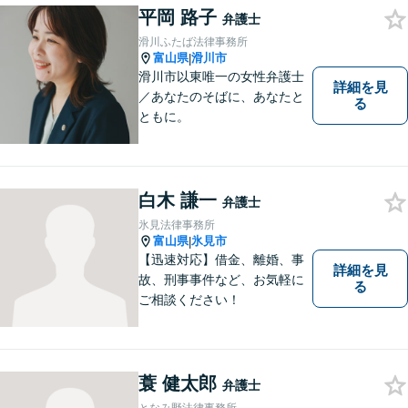
平岡 路子
を解決するため、迅速かつ丁
弁護士
寧にサポートいたします。
滑川ふたば法律事務所
【夜間対応可能】
富山県
滑川市
|
滑川市以東唯一の女性弁護士
詳細を見
／あなたのそばに、あなたと
る
ともに。
白木 謙一
弁護士
氷見法律事務所
富山県
氷見市
|
【迅速対応】借金、離婚、事
詳細を見
故、刑事事件など、お気軽に
る
ご相談ください！
蓑 健太郎
弁護士