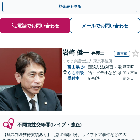
月100名以上の相談実績】【北陸・甲信越エリア対応】
料金表を見る
電話でお問い合わせ
メールでお問い合わせ
岩崎 健一
弁護士
東京都
ミカタ弁護士法人 東京事務所
営業時
富山県
か
面談方法(対面・電
らも相談
話・ビデオなど)は
間：本日
受付中
応相談
定休日
不同意性交等罪(レイプ・強姦)
【無罪判決獲得実績あり】【恵比寿駅8分】ライブドア事件などの大