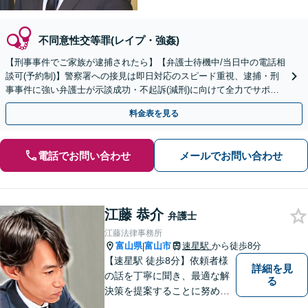
不同意性交等罪(レイプ・強姦)
【刑事事件でご家族が逮捕されたら】【弁護士待機中/当日中の電話相
談可(予約制)】警察署への接見は即日対応のスピード重視、逮捕・刑
事事件に強い弁護士が示談成功・不起訴(減刑)に向けて全力でサポー
トします。【加害者側の相談専門】
料金表を見る
電話でお問い合わせ
メールでお問い合わせ
江藤 恭介
弁護士
江藤法律事務所
富山県
富山市
速星駅
から徒歩8分
|
【速星駅 徒歩8分】依頼者様
詳細を見
の話を丁寧に聞き、最適な解
る
決策を提案することに努めて
おります。お早めの相談が、