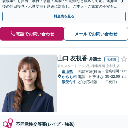
規模事件も担当。暴行・窃盗・薬物・性犯罪など幅広く対応。逮捕直
後の即日接見・示談交渉も迅速に対応し、ご本人・ご家族の不安を最
小限に抑えます。【初回相談可能】【WEB面談可能】
料金表を見る
電話でお問い合わせ
メールでお問い合わせ
山口 友視香
弁護士
京都府
東京スタートアップ法律事務所 京都支店
営業時間：06:
富山県
面談方法(対面・
からも相
電話・ビデオな
30~22:00（土
談受付中
ど)は応相談
日祝日）
不同意性交等罪(レイプ・強姦)