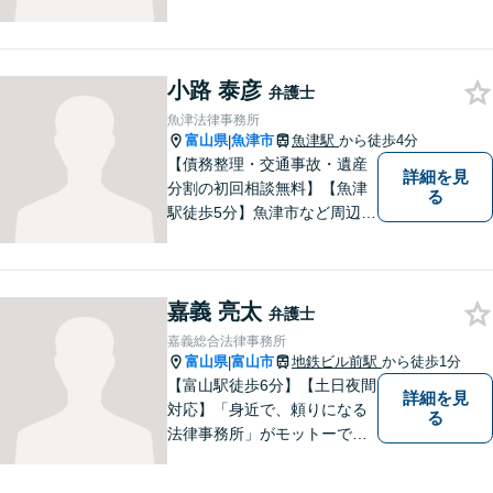
のご相談もしやすいアットホ
ームな雰囲気。一人で悩みを
抱える前に、私と一緒に最善
策がないか考えてみません
小路 泰彦
弁護士
か？【複数弁護士在籍】
魚津法律事務所
富山県
魚津市
魚津駅
から徒歩4分
|
【債務整理・交通事故・遺産
詳細を見
分割の初回相談無料】【魚津
る
駅徒歩5分】魚津市など周辺地
域に密着した法律事務所で
す。お気軽にご相談ください
ませ。
嘉義 亮太
弁護士
嘉義総合法律事務所
富山県
富山市
地鉄ビル前駅
から徒歩1分
|
【富山駅徒歩6分】【土日夜間
詳細を見
対応】「身近で、頼りになる
る
法律事務所」がモットーで
す。交通事故・刑事事件・離
婚問題を中心に、幅広いお困