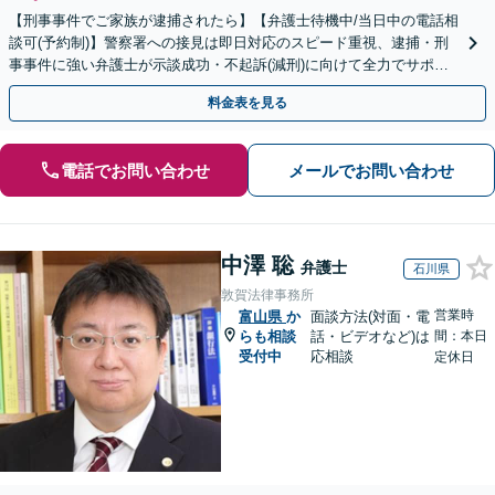
【刑事事件でご家族が逮捕されたら】【弁護士待機中/当日中の電話相
談可(予約制)】警察署への接見は即日対応のスピード重視、逮捕・刑
事事件に強い弁護士が示談成功・不起訴(減刑)に向けて全力でサポー
トします。【加害者側の相談専門】
料金表を見る
電話でお問い合わせ
メールでお問い合わせ
中澤 聡
弁護士
石川県
敦賀法律事務所
営業時
富山県
か
面談方法(対面・電
らも相談
話・ビデオなど)は
間：本日
受付中
応相談
定休日