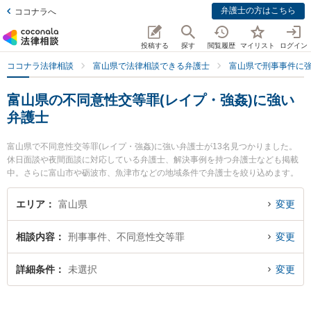
弁護士の方はこちら
ココナラへ
投稿する
探す
閲覧履歴
マイリスト
ログイン
ココナラ法律相談
富山県で法律相談できる弁護士
富山県で刑事事件に
富山県の不同意性交等罪(レイプ・強姦)に強い
弁護士
富山県で不同意性交等罪(レイプ・強姦)に強い弁護士が13名見つかりました。
休日面談や夜間面談に対応している弁護士、解決事例を持つ弁護士なども掲載
中。さらに富山市や砺波市、魚津市などの地域条件で弁護士を絞り込めます。
刑事事件に関係する加害者側や少年事件、再犯・前科あり等の細かな分野での
絞り込み検索もでき便利です。特に脇法律事務所の脇 徹弁護士や江藤法律事務
エリア
富山県
変更
所の江藤 恭介弁護士、菊法律事務所の大橋 弘輝弁護士のプロフィール情報や弁
護士費用、強みなどが注目されています。『富山県で土日や夜間に発生した不
相談内容
刑事事件、不同意性交等罪
変更
同意性交等罪(レイプ・強姦)のトラブルを今すぐに弁護士に相談したい』『不同
意性交等罪(レイプ・強姦)のトラブル解決の実績豊富な近くの弁護士を検索した
い』『初回相談無料で不同意性交等罪(レイプ・強姦)を法律相談できる富山県内
詳細条件
未選択
変更
の弁護士に相談予約したい』などでお困りの相談者さんにおすすめです。