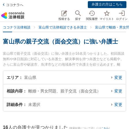
弁護士の方はこちら
ココナラへ
投稿する
探す
閲覧履歴
マイリスト
ログイン
ココナラ法律相談
富山県で法律相談できる弁護士
富山県で離婚・男女
富山県の親子交流（面会交流）に強い弁護士
富山県で親子交流（面会交流）に強い弁護士が16名見つかりました。初回面談
無料や休日面談に対応している弁護士、解決事例を持つ弁護士なども掲載中。
さらに富山市や砺波市、魚津市などの地域条件で弁護士を絞り込めます。離
婚・男女問題に関係する財産分与や養育費、親権等の細かな分野での絞り込み
検索もでき便利です。特に脇法律事務所の脇 徹弁護士や法律事務所Z 富山オフ
エリア
富山県
変更
ィスの伊藤 建弁護士、山岸陽平法律事務所の山岸 陽平弁護士のプロフィール情
報や弁護士費用、強みなどが注目されています。『富山県で土日や夜間に発生
相談内容
離婚・男女問題、親子交流（面会交流）
変更
した親子交流（面会交流）のトラブルを今すぐに弁護士に相談したい』『親子
交流（面会交流）のトラブル解決の実績豊富な近くの弁護士を検索したい』
『初回相談無料で親子交流（面会交流）を法律相談できる富山県内の弁護士に
詳細条件
未選択
変更
相談予約したい』などでお困りの相談者さんにおすすめです。
16
人の弁護士が見つかりました
(検索結果について詳しくは
こちら
)