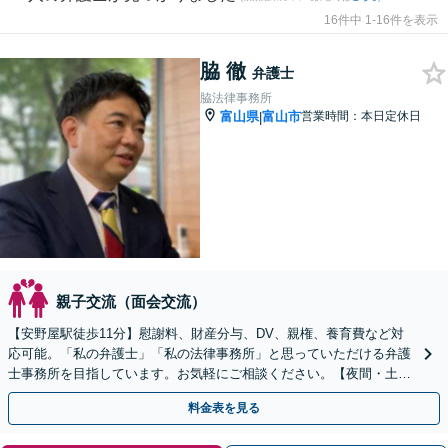
16件中 1-16件を表示
脇 徹
弁護士
脇法律事務所
富山県
富山市
営業時間：本日定休日
|
親子交流（面会交流）
【安野屋駅徒歩11分】慰謝料、財産分与、DV、親権、養育費など対
応可能。「私の弁護士」「私の法律事務所」と思っていただける弁護
士事務所を目指しています。お気軽にご相談ください。【夜間・土日
対応可】【電話相談可】【完全個室】【子連れ相談可】
料金表を見る