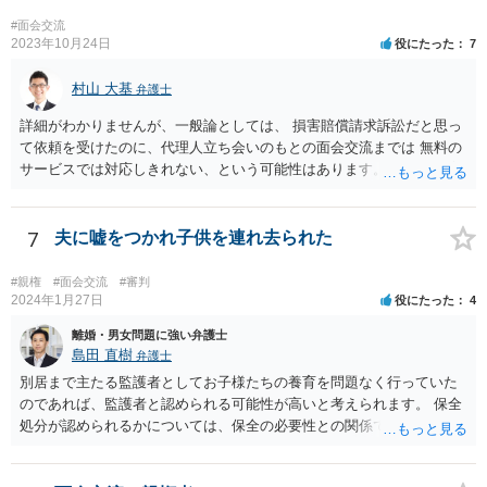
めることになってしまいます。
#面会交流
2023年10月24日
役にたった
7
村山 大基
弁護士
詳細がわかりませんが、一般論としては、 損害賠償請求訴訟だと思っ
て依頼を受けたのに、代理人立ち会いのもとの面会交流までは 無料の
サービスでは対応しきれない、という可能性はあります。 また、原案
に面会交流の条項を入れたから、無料で面会交流立ち会いまでせよ、
というのは 代理人の同意がない以上、難しいかもしれません。 以上は
あくまでネットで断片的に事情をお聞きした限りの意見ですので、詳
7
夫に嘘をつかれ子供を連れ去られた
細な事情がわからないため、 可能であれば今までの訴訟提起を持っ
て、弁護士に面談相談に行くのが一番だと思います。
#親権
#面会交流
#審判
2024年1月27日
役にたった
4
離婚・男女問題に強い弁護士
島田 直樹
弁護士
別居まで主たる監護者としてお子様たちの養育を問題なく行っていた
のであれば、監護者と認められる可能性が高いと考えられます。 保全
処分が認められるかについては、保全の必要性との関係でなんともい
えませんが、その場合、審判を早めにしてくれることが多いと思いま
す。 精神的なご負担も大きいと思いますが、担当の弁護士とよく相談