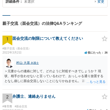
詳細条件
未選択
変更
親子交流（面会交流）の法律Q&Aランキング
1
面会交流の制限について教えてください
#親子交流（面会交流）
2022年3月2日
役にたった
26
村山 大基
弁護士
＞元妻からの連絡に対して、どのように対処すべきでしょうか？ 現
状、相手が合わせないと言っているわけで、おっしゃる通り放置する
となし崩しに面会交流しないことになりかねません。 家庭裁判所か
ら、きちんと履行しなさいという連絡（履行勧告）をしてもらう手も
ありますが、お書きいただいた感じだとあまり効果がなさそうですよ
ね。 今後の対応としては、 ・弁護士経由で説得 ・再度調停申立て＋
2
弁護士、連絡ありません
間接強制といって、会わせない場合のペナルティ的なものも求める が
考えられると思います。 依頼するかどうかはともかく、相談には行っ
#養育費
#面会交流