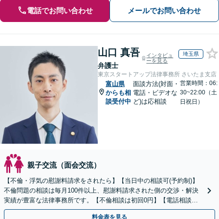
電話でお問い合わせ
メールでお問い合わせ
山口 真吾
埼玉県
インタビュ
ーを見る
弁護士
東京スタートアップ法律事務所 さいたま支店
営業時間：06:
富山県
面談方法(対面・
からも相
電話・ビデオな
30~22:00（土
談受付中
ど)は応相談
日祝日）
親子交流（面会交流）
【不倫・浮気の慰謝料請求をされたら】【当日中の相談可(予約制)】
不倫問題の相談は毎月100件以上、慰謝料請求された側の交渉・解決
実績が豊富な法律事務所です。【不倫相談は初回0円】【電話相談で
ご契約まで対応可/来所不要】
料金表を見る