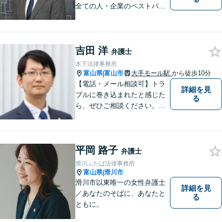
全ての人・企業のベストパー
トナーとなることを目指して
います。お気軽にご相談下さ
い。
吉田 洋
弁護士
木下法律事務所
富山県
富山市
大手モール駅
から徒歩10分
|
【電話・メール相談可】トラ
詳細を見
ブルに巻き込まれたと感じた
る
ら、ぜひご相談ください。離
婚・相続・刑事・労働・企業
法務など、幅広い分野に対応
しています。あなたのお悩み
平岡 路子
を解決するため、迅速かつ丁
弁護士
寧にサポートいたします。
滑川ふたば法律事務所
【夜間対応可能】
富山県
滑川市
|
滑川市以東唯一の女性弁護士
詳細を見
／あなたのそばに、あなたと
る
ともに。