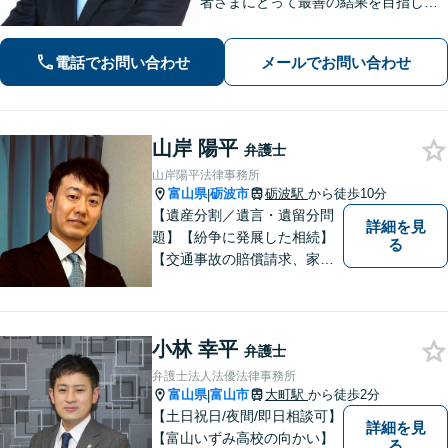
者さまにとって最善の結果を目指しま
す。
電話でお問い合わせ
メールでお問い合わせ
山岸 陽平
弁護士
山岸陽平法律事務所
富山県
砺波市
砺波駅
から徒歩10分
|
【遺産分割／遺言・遺留分問
詳細を見
題】【紛争に発展した相続】
る
【交通事故の賠償請求、家族
問題、刑事事件も】【富山県
砺波地域を中心に富山県・石
川県に対応】 訴訟、調停、
小林 幸平
交渉などの代理人活動を行い
弁護士
ます。顧問契約先の法律相
弁護士法人法優法律事務所
談、個人の方の法律相談対応
富山県
富山市
大町駅
から徒歩2分
|
も。
【土日祝日/夜間/即日相談可】
詳細を見
【富山いずみ高校の向かい】
る