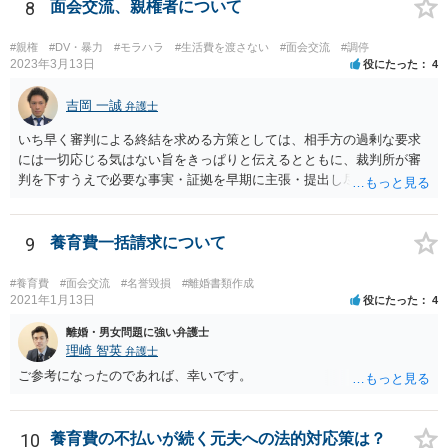
しながら手続を進めてください。
8
面会交流、親権者について
#親権
#DV・暴力
#モラハラ
#生活費を渡さない
#面会交流
#調停
2023年3月13日
役にたった
4
吉岡 一誠
弁護士
いち早く審判による終結を求める方策としては、相手方の過剰な要求
には一切応じる気はない旨をきっぱりと伝えるとともに、裁判所が審
判を下すうえで必要な事実・証拠を早期に主張・提出し尽くすという
ところでしょう。 弁護士に依頼することで、そうした段取りをスピー
ディーに進められる可能性もあるところなので、上記岡本先生がおっ
しゃるように、法テラスの利用も検討されるのが良いかと思います。
9
養育費一括請求について
#養育費
#面会交流
#名誉毀損
#離婚書類作成
2021年1月13日
役にたった
4
離婚・男女問題に強い弁護士
理崎 智英
弁護士
ご参考になったのであれば、幸いです。
10
養育費の不払いが続く元夫への法的対応策は？