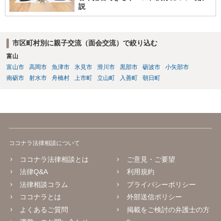
説
市区町村別に親子交流（面会交流）で絞り込む
富山
富山市
高岡市
魚津市
氷見市
滑川市
黒部市
砺波市
小矢部市
南砺市
射水市
舟橋村
上市町
立山町
入善町
朝日町
ココナラ法律相談について
ココナラ法律相談とは
ご意見・ご要望
法律Q&A
利用規約
法律相談コラム
プライバシーポリシー
ココナラとは
外部送信ポリシー
よくあるご質問
掲載をご検討の弁護士の方
へ