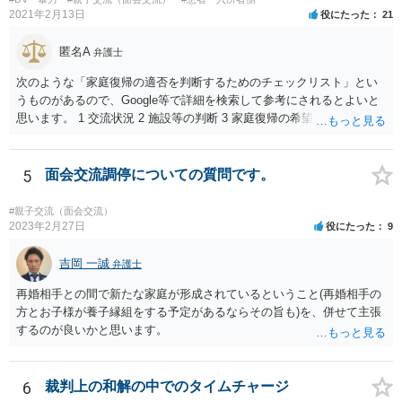
（自分の気持ちを言える年齢）を考えても、無理に面会交流をする必
2021年2月13日
役にたった
21
要もありません。 相手から面会交流を行うことについての申し出があ
ったときに対応すれば十分だと思います。 仮に相手から、面会交流さ
匿名A
弁護士
せなかった（連絡をしてこなかった）と慰謝料請求してきたとして
も、そのような請求は、まず認められません。 ご心配であれば、審判
次のような「家庭復帰の適否を判断するためのチェックリスト」とい
書を持参して、お近くの弁護士に法律相談してみてください。
うものがあるので、Google等で詳細を検索して参考にされるとよいと
思います。 1 交流状況 2 施設等の判断 3 家庭復帰の希望 4 保護者への
思い、愛着 5 健康・発育の状況 6 対人関係、情緒の安定 7 リスク回避
能力 8 引取りの希望 9 虐待の事実を認めていること 10 子どもの立場
に立った見方 11 衝動のコントロール 12 精神的安定 13 養育の知識・
5
面会交流調停についての質問です。
技術 14 関係機関への援助、関係構築の意思 15 地域、近隣における孤
立、トラブル 16 親族との関係 17 生活基盤の安定 18 子どもの心理的
#親子交流（面会交流）
居場所 19 地域の受入れ体制 20 地域の支援機能 お母様が別居して引き
2023年2月27日
役にたった
9
取るプランは、児童相談所側からすると、17・18あたりでネガティブ
に捉えられる可能性がありますので、たとえば、あなた自身が安定し
吉岡 一誠
弁護士
た収入を有し、かつ、親族等の手厚い援助が得られ、お父様の影響を
再婚相手との間で新たな家庭が形成されているということ(再婚相手の
排除できることを示さないかぎりはなかなか認められないように思わ
方とお子様が養子縁組をする予定があるならその旨も)を、併せて主張
れます。 児童相談所の担当者は、中には問題のあるかたもいるかもし
するのが良いかと思います。
れませんが、基本的には子どもの立場に立って動こうとされているか
たが多いと思いますので、敵対関係ではなく、友好関係を築かれると
よいかと存じます。また、敵対関係になると10・11・12・14あたりで
6
裁判上の和解の中でのタイムチャージ
ネガティブな評価を付けられるので、家庭復帰の可能性をどんどん狭