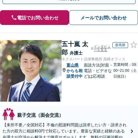
電話でお問い合わせ
メールでお問い合わせ
五十嵐 太
群馬県
インタビュ
ーを見る
郎
弁護士
ネクスパート法律事務所 高崎オフィス
営業時間：09:
富山県
面談方法(対面・
からも相
電話・ビデオな
00~21:00（土
談受付中
ど)は応相談
日祝日）
親子交流（面会交流）
【来所不要／全国対応】不倫の慰謝料問題は請求したい方・請求され
た方の双方に相談料0円で対応しています。豊富な実績と経験のある
弁護士が交渉から解決まで徹底サポートします。無料の証拠診断や着