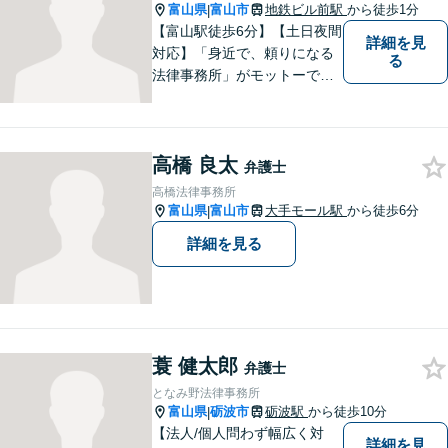
富山県
富山市
地鉄ビル前駅
から徒歩1分
|
【富山駅徒歩6分】【土日夜間
詳細を見
対応】「身近で、頼りになる
る
法律事務所」がモットーで
す。交通事故・刑事事件・離
婚問題を中心に、幅広いお困
りごとに対応していおりま
高橋 良太
す。お悩みになる前に、ご相
弁護士
談ください。【24Hメール受
高橋法律事務所
付】
富山県
富山市
大手モール駅
から徒歩6分
|
詳細を見る
蓑 健太郎
弁護士
となみ野法律事務所
富山県
砺波市
砺波駅
から徒歩10分
|
【法人/個人問わず幅広く対
詳細を見