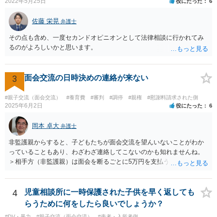
てもいいと思います。
2022年5月25日
役にたった
6
佐藤 栄晃
弁護士
その点も含め、一度セカンドオピニオンとして法律相談に行かれてみ
るのがよろしいかと思います。
3
面会交流の日時決めの連絡が来ない
#親子交流（面会交流）
#養育費
#審判
#調停
#親権
#慰謝料請求された側
2025年6月2日
役にたった
6
岡本 卓大
弁護士
非監護親からすると、子どもたちが面会交流を望んいないことがわか
っていることもあり、わざわざ連絡してこないのかも知れませんね。
＞相手方（非監護親）は面会を断るごとに5万円を支払うことを取決め
るよう要求してきたり、調停中もかなり揉めました。 というのも、本
当に何が何でも面会交流したい（子どもたちと会いたい）と言うより
は、あなたに対する嫌がらせだった可能性もあるように思います（そ
4
児童相談所に一時保護された子供を早く返しても
ういう男はDV・虐待系の男には珍しくありません。）。 面会交流とは
らうために何をしたら良いでしょうか？
親の権利ではなく、『子どものため』のものです。 子どもたちの年齢
#DV・暴力
#親子交流（面会交流）
#患者・入所者側