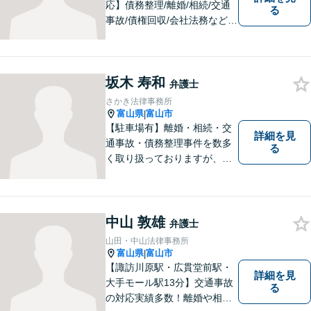
応】債務整理/離婚/相続/交通
る
事故/債権回収/会社法務など幅
広い知識を活かしご対応しま
す。気軽に相談していただけ
る法律事務所を目指しており
坂木 寿和
ますので、ぜひ一度ご相談く
弁護士
ださい。【JR「砺波駅」10
さかき法律事務所
分】
富山県
富山市
|
【駐車場有】離婚・相続・交
詳細を見
通事故・債務整理事件を数多
る
く取り扱っておりますが、そ
の他も様々な事件に対応して
おります。「相談してよかっ
た」「少しほっとしました」
というお声をいただけるよう
中山 敦雄
弁護士
に、誠実・丁寧を心がけ事件
山田・中山法律事務所
に取り組んでいきたいと考え
富山県
富山市
|
ています。
【諏訪川原駅・広貫堂前駅・
詳細を見
大手モール駅13分】交通事故
る
の対応実績多数！離婚や相続