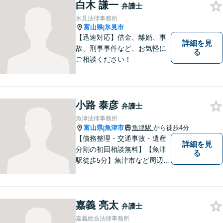
白木 謙一
ださい。
弁護士
氷見法律事務所
富山県
氷見市
|
【迅速対応】借金、離婚、事
詳細を見
故、刑事事件など、お気軽に
る
ご相談ください！
小路 泰彦
弁護士
魚津法律事務所
富山県
魚津市
魚津駅
から徒歩4分
|
【債務整理・交通事故・遺産
詳細を見
分割の初回相談無料】【魚津
る
駅徒歩5分】魚津市など周辺地
域に密着した法律事務所で
す。お気軽にご相談ください
ませ。
嘉義 亮太
弁護士
嘉義総合法律事務所