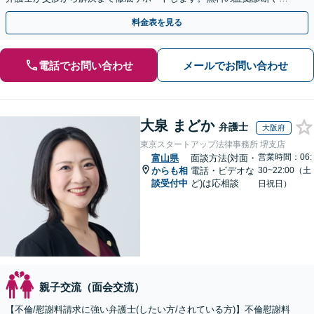
手金の返還保証もありますので安心してご相談ください。
料金表を見る
電話でお問い合わせ
メールでお問い合わせ
大泉 まどか
弁護士
大阪府
東京スタートアップ法律事務所 堺支店
営業時間：06:
富山県
面談方法(対面・
からも相
電話・ビデオな
30~22:00（土
談受付中
ど)は応相談
日祝日）
親子交流（面会交流）
【不倫/慰謝料請求に強い弁護士(したい方/されている方)】不倫慰謝料