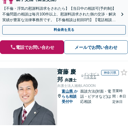
【不倫・浮気の慰謝料請求をされたら】【当日中の相談可(予約制)】
不倫問題の相談は毎月100件以上、慰謝料請求された側の交渉・解決
実績が豊富な法律事務所です。【不倫相談は初回0円】【電話相談で
ご契約まで対応可/来所不要】
料金表を見る
電話でお問い合わせ
メールでお問い合わせ
齋藤 慶
神奈川県
インタビュ
ーを見る
邦
弁護士
弁護士法人湘南LAGOON
営業時
富山県
か
面談方法(対面・電
らも相談
話・ビデオなど)は
間：本日
受付中
応相談
定休日