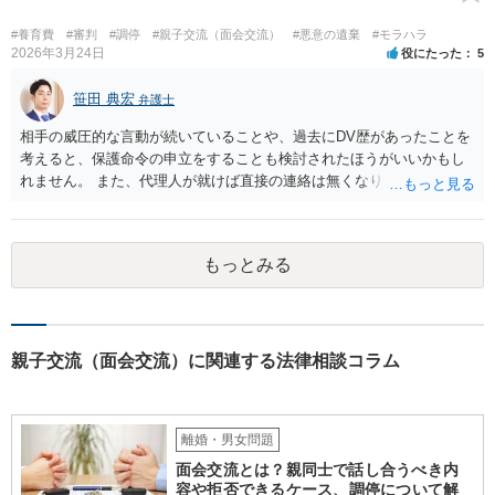
#養育費
#審判
#調停
#親子交流（面会交流）
#悪意の遺棄
#モラハラ
2026年3月24日
役にたった
5
笹田 典宏
弁護士
相手の威圧的な言動が続いていることや、過去にDV歴があったことを
考えると、保護命令の申立をすることも検討されたほうがいいかもし
れません。 また、代理人が就けば直接の連絡は無くなりますので、ご
相談者の方も代理人を立てるのも一手です。 面会交流含め、元夫との
やりとりが相当ご心労になっていると見受けられますので、一度弁護
士や行政の相談窓口にご相談されることをお勧め致します。
もっとみる
親子交流（面会交流）に関連する法律相談コラム
離婚・男女問題
面会交流とは？親同士で話し合うべき内
容や拒否できるケース、調停について解