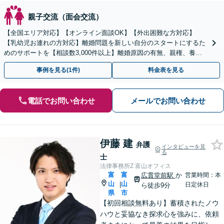
親子交流（面会交流）
【全国エリア対応】【オンライン面談OK】【外出困難な方対応】
【乳幼児お連れの方対応】離婚問題を新しい自分のスタートにするた
めのサポートを【相談数3,000件以上】離婚原因の有無、親権、養育
費、財産分与、慰謝料請求【夜間・休日相談可】
事例を見る(1件)
料金表を見る
電話でお問い合わせ
メールでお問い合わせ
伊藤 建
弁護
インタビューを見
る
士
法律事務所Z 富山オフィス
富
富
広貫堂前駅
か
営業時間：本
山
山
|
日定休日
ら徒歩9分
県
市
【初回相談無料あり】蓄積されたノウ
ハウと妥協なき探求心を強みに、依頼