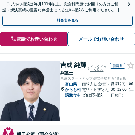
トラブルの相談は毎月100件以上、慰謝料問題でお困りの方はご相
談・解決実績の豊富な弁護士による無料相談をご利用ください。【不
倫相談は初回0円】【全国対応】
料金表を見る
電話でお問い合わせ
メールでお問い合わせ
吉成 純輝
新潟県
インタビュ
ーを見る
弁護士
東京スタートアップ法律事務所 新潟支店
営業時間：06:
富山県
面談方法(対面・
からも相
電話・ビデオな
30~22:00（土
談受付中
ど)は応相談
日祝日）
親子交流（面会交流）