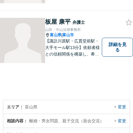
のご相談もしやすいアットホ
ームな雰囲気。一人で悩みを
抱える前に、私と一緒に最善
策がないか考えてみません
板屋 康平
弁護士
か？【複数弁護士在籍】
山田・中山法律事務所
富山県
富山市
|
【諏訪川原駅・広貫堂前駅・
詳細を見
大手モール駅13分】依頼者様
る
との信頼関係を構築し、希望
を尊重した解決になるよう尽
力してまいります。ちょっと
したことでも、ぜひお気軽に
ご相談ください。平日夜間相
談OK！【複数弁護士在籍】
エリア
富山県
変更
相談内容
離婚・男女問題、親子交流（面会交流）
変更