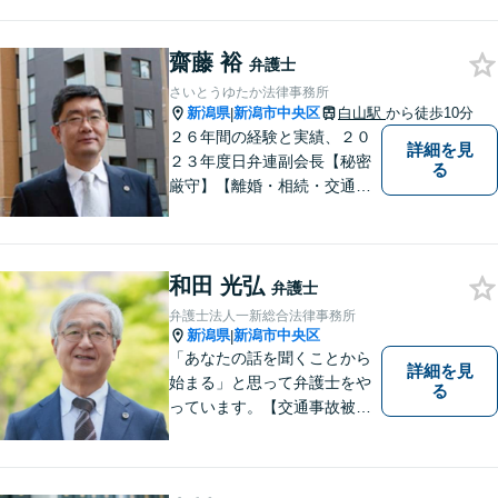
者の方は相談料無料（弁護士
費用特約利用の場合は除
く）】
齋藤 裕
弁護士
さいとうゆたか法律事務所
新潟県
新潟市中央区
白山駅
から徒歩10分
|
２６年間の経験と実績、２０
詳細を見
２３年度日弁連副会長【秘密
る
厳守】【離婚・相続・交通事
故・労働事件は初回相談無
料】【土日相談可能】
和田 光弘
弁護士
弁護士法人一新総合法律事務所
新潟県
新潟市中央区
|
「あなたの話を聞くことから
詳細を見
始まる」と思って弁護士をや
る
っています。【交通事故被害
者の方は相談料無料（弁護士
費用特約利用の場合は除
く）】【相続・債務整理・労