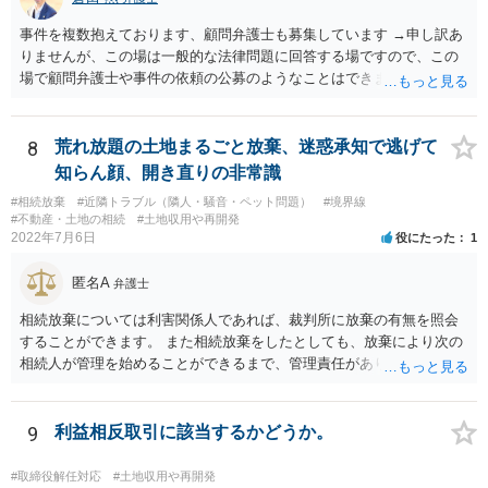
事件を複数抱えております、顧問弁護士も募集しています →申し訳あ
りませんが、この場は一般的な法律問題に回答する場ですので、この
場で顧問弁護士や事件の依頼の公募のようなことはできません。 顧問
弁護士や事件処理の依頼をしたいということでしたら、ココナラ法律
相談の弁護士検索で検索の上、個別にお問い合わせください。
8
荒れ放題の土地まるごと放棄、迷惑承知で逃げて
知らん顔、開き直りの非常識
#相続放棄
#近隣トラブル（隣人・騒音・ペット問題）
#境界線
#不動産・土地の相続
#土地収用や再開発
2022年7月6日
役にたった
1
匿名A
弁護士
相続放棄については利害関係人であれば、裁判所に放棄の有無を照会
することができます。 また相続放棄をしたとしても、放棄により次の
相続人が管理を始めることができるまで、管理責任があります。 相続
人がいなければ利害関係人は相続財産管理人を選任するよう家庭裁判
所に申し立てることができます（ただし、相当程度の予納金がかかり
ます）。 相続放棄の有無の照会、相続人調査、相続財産管理人の選任
9
利益相反取引に該当するかどうか。
など採りうる手段について弁護士にご相談されてはいかがでしょう
か。
#取締役解任対応
#土地収用や再開発