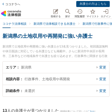
弁護士の方はこちら
ココナラへ
投稿する
探す
閲覧履歴
マイリスト
ログイン
ココナラ法律相談
新潟県で法律相談できる弁護士
新潟県で行政事件に
新潟県の土地収用や再開発に強い弁護士
新潟県で土地収用や再開発に強い弁護士が13名見つかりました。初回面談無料
や休日面談に対応している弁護士なども掲載中。さらに新潟市中央区や長岡
市、三条市などの地域条件で弁護士を絞り込めます。行政事件に関係する行政
処分の不服申立てや住民訴訟、抗告訴訟（処分取り消し等）等の細かな分野で
の絞り込み検索もでき便利です。特に坂上富男法律税理事務所の江澤 和彦弁護
エリア
新潟県
変更
士や弁護士法人一新総合法律事務所の細野 希弁護士、奈良橋隆法律事務所の奈
良橋 隆弁護士のプロフィール情報や弁護士費用、強みなどが注目されていま
相談内容
行政事件、土地収用や再開発
変更
す。『新潟県で土日や夜間に発生した土地収用や再開発のトラブルを今すぐに
弁護士に相談したい』『土地収用や再開発のトラブル解決の実績豊富な近くの
弁護士を検索したい』『初回相談無料で土地収用や再開発を法律相談できる新
詳細条件
未選択
変更
潟県内の弁護士に相談予約したい』などでお困りの相談者さんにおすすめで
す。
13
人の弁護士が見つかりました
(検索結果について詳しくは
こちら
)