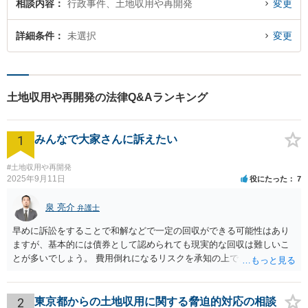
相談内容
行政事件、土地収用や再開発
変更
詳細条件
未選択
変更
土地収用や再開発の法律Q&Aランキング
1
みんなで大家さんに訴えたい
#土地収用や再開発
2025年9月11日
役にたった
7
泉 亮介
弁護士
早めに訴訟をすることで和解などで一定の回収ができる可能性はあり
ますが、基本的には債券として認められても現実的な回収は難しいこ
とが多いでしょう。 費用倒れになるリスクを承知の上で、やるだけや
ってみるかどうかという側面が強いかと思われます。
2
東京都からの土地収用に関する脅迫的対応の相談