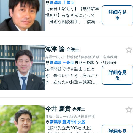
新潟県
上越市
|
【春日山駅近く】【無料駐車
詳細を見
場あり】みなさんにとって
る
「身近な相談相手」「信頼で
きるパートナー」になりま
す。【地域に根ざした弁護
士】相談にいらっしゃるお一
人お一人の不安や悩みをしっ
海津 諭
弁護士
かり受け止め、丁寧な対応を
弁護士法人一新総合法律事務所 燕三条事務所
心がけます。お気軽にご相談
新潟県
三条市
燕三条駅
から徒歩5分
|
ください。
法律問題で行き詰まったと
詳細を見
き、傷ついたとき、疲れたと
る
き、あなたのお話を誠実にお
聞きします【相続・債務整
理・不貞慰謝料は相談料初回
無料】【土曜相談可】
今井 慶貴
弁護士
弁護士法人一新総合法律事務所
新潟県
新潟市中央区
|
【顧問先企業300社以上】
詳細を見