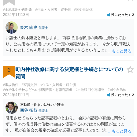
#土地収用や再開発
#住民・入居者・買主側
#国や自治体
2025年1月13日
役にたった
2
鈴木 隆史
弁護士
弁護士の鈴木隆史と申します。 前職で用地収用の業務に携わってお
り、公共用地の収用について一定の知識があります。 今から収用裁決
をしたとしても４月までに強制収用ができるということは考え難く、
交渉は可能ではないかと思います。 詳細のご相談についてはココナラ
法律相談のポータルサイトからお電話やメールをいただければと思い
ます。
3
町内神社改修に関する決定権と手続きについての
質問
#事故物件
#家賃交渉
#住民・入居者・買主側
#自治体や学校などへの損害賠償・慰謝料請求
#土地収用や再開発
#国や自治体
2024年4月11日
役にたった
2
不動産・住まいに強い弁護士
西谷 拓哉
弁護士
引用させてもらった記事記載のとおり。 会則の記載の有無に関わら
ず、個々の構成員の信教の自由を侵害するのではとの問題が生じま
す。 私が自治会の規定の確認が必要と記事したのは、決定権の話では
なく、自治会と神社の関係性や、そもそもいかなる根拠・趣旨で神社