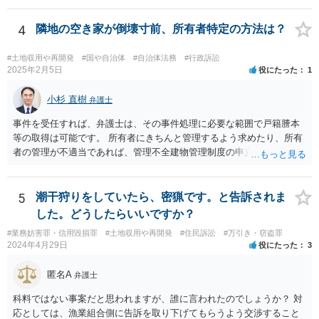
の積立金なるものを集めているのたのかという始まりの点から背景事
情が不明なためです。
4
隣地の空き家が倒壊寸前、所有者特定の方法は？
#土地収用や再開発
#国や自治体
#自治体法務
#行政訴訟
2025年2月5日
役にたった
1
小杉 直樹
弁護士
事件を受任すれば、弁護士は、その事件処理に必要な範囲で戸籍謄本
等の取得は可能です。 所有者にきちんと管理するよう求めたり、所有
者の管理が不適当であれば、管理不全建物管理制度の申立ても検討で
きます。
5
潮干狩りをしていたら、密猟です。と告訴されま
した。どうしたらいいですか？
#業務妨害罪・信用毀損罪
#土地収用や再開発
#住民訴訟
#万引き・窃盗罪
2024年4月29日
役にたった
3
匿名A
弁護士
科料ではない事案だと思われますが、誰に言われたのでしょうか？ 対
応としては、漁業組合側に告訴を取り下げてもらうよう交渉すること