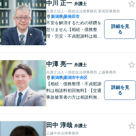
災・不貞慰謝料は相談料初回
中川 正一
弁護士
無料】【顧問先企業300社以
弁護士法人一新総合法律事務所 新発田事務所
上】
新潟県
新発田市
|
不安を解消するための研鑽を
詳細を見
怠りません【相続・債務整
る
理・労災・不貞慰謝料は相談
料初回無料】【交通事故被害
者の方は相談料無料（弁護士
費用特約利用の場合は除
く）】【土曜相談可】
中澤 亮一
弁護士
弁護士法人一新総合法律事務所 上越事務所
新潟県
新潟市中央区
|
【相続・債務整理・不貞慰謝
詳細を見
料は相談料初回無料】【交通
る
事故被害者の方は相談料無料
（弁護士費用特約利用の場合
は除く）】気軽に相談してい
ただける弁護士になりたいと
思っています。
田中 淳哉
弁護士
上越中央法律事務所