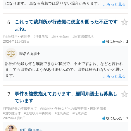
になります。 単なる宥恕では足りない場合があります。
6
これって裁判所が行政側に便宜を図った不正です
よね。
#土地収用や再開発
#行政訴訟
#国や自治体
#国家賠償請求
2024年11月29日
役にたった
2
匿名A
弁護士
訴訟の記録も何も確認できない状況で、不正ですよね、などと言われ
ましても回答のしようがありませんので、回答は得られないかと思い
ます。
7
事件を複数抱えております、顧問弁護士も募集し
ています
#行政処分の不服申立て
#自治体や学校などへの損害賠償・慰謝料請求
#国や自治体
#土地収用や再開発
#住民訴訟
#行政訴訟
2025年1月6日
役にたった
1
倉田 勲
弁護士