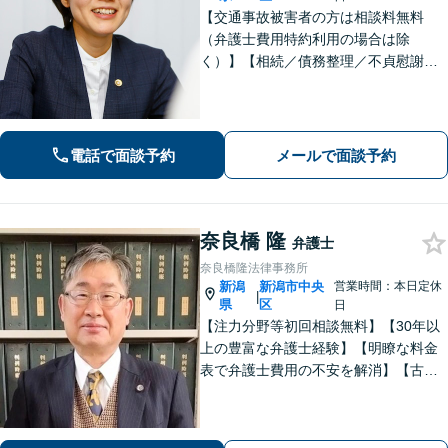
【交通事故被害者の方は相談料無料
（弁護士費用特約利用の場合は除
く）】【相続／債務整理／不貞慰謝料
請求／労災は初回相談無料！】【労
働・雇用／労働災害は事故直後からサ
ポート！】あなたのお話を丁寧に聞
き、気持ちに寄り添いながら法的サポ
電話で面談予約
メールで面談予約
ートをいたします。
奈良橋 隆
弁護士
奈良橋隆法律事務所
新潟
新潟市中央
営業時間：本日定休
|
県
区
日
【注力分野等初回相談無料】【30年以
上の豊富な弁護士経験】【明瞭な料金
表で弁護士費用の不安を解消】【古町
地区・中央区役所徒歩２分】具体例に
基づき、簡潔に分かりやすくご説明い
たします。まずはご相談ください。