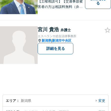
【土曜相談可】【交通事故被
る
害者の方は相談料無料（弁護
士費用特約利用の場合は除
く）】【相続・債務整理・労
災・不貞慰謝料は相談料初回
無料】
宮川 貴浩
弁護士
エスペランサ総合法律事務所
新潟県
新潟市中央区
|
詳細を見る
エリア
新潟県
変更