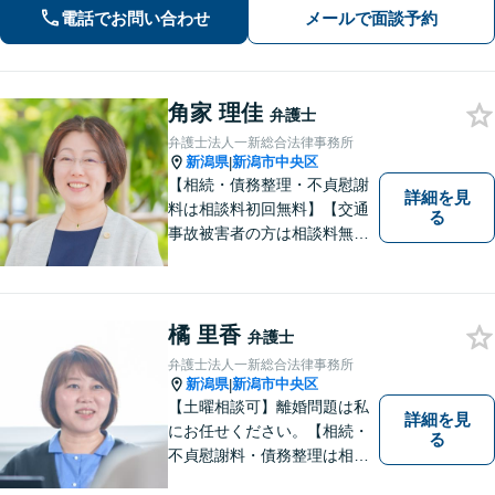
電話でお問い合わせ
メールで面談予約
角家 理佳
弁護士
弁護士法人一新総合法律事務所
新潟県
新潟市中央区
|
【相続・債務整理・不貞慰謝
詳細を見
料は相談料初回無料】【交通
る
事故被害者の方は相談料無料
（弁護士費用特約利用の場合
は除く）】【土曜相談可】
「しんなら強い」弁護士にな
るため日々研鑽を積んでいま
橘 里香
弁護士
す
弁護士法人一新総合法律事務所
新潟県
新潟市中央区
|
【土曜相談可】離婚問題は私
詳細を見
にお任せください。【相続・
る
不貞慰謝料・債務整理は相談
料初回無料】【交通事故被害