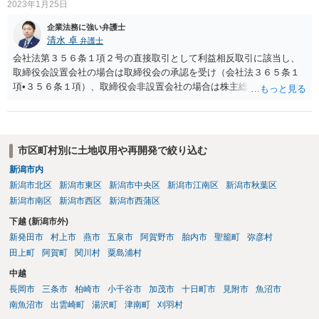
2023年1月25日
企業法務に強い弁護士
清水 卓
弁護士
会社法第３５６条１項２号の直接取引として利益相反取引に該当し、
取締役会設置会社の場合は取締役会の承認を受け（会社法３６５条１
項•３５６条１項）、取締役会非設置会社の場合は株主総会の承認を受
ける必要があります（会社法第３５６条１項）。 【参考】 （競業及び
利益相反取引の制限） 第三百五十六条 取締役は、次に掲げる場合に
は、株主総会において、当該取引につき重要な事実を開示し、その承
認を受けなければならない。 一 取締役が自己又は第三者のために株
市区町村別に土地収用や再開発で絞り込む
式会社の事業の部類に属する取引をしようとするとき。 二 取締役が
新潟市内
自己又は第三者のために株式会社と取引をしようとするとき。 三 株
新潟市北区
新潟市東区
新潟市中央区
新潟市江南区
新潟市秋葉区
式会社が取締役の債務を保証することその他取締役以外の者との間に
おいて株式会社と当該取締役との利益が相反する取引をしようとする
新潟市南区
新潟市西区
新潟市西蒲区
とき。 （競業及び取締役会設置会社との取引等の制限） 第三百六十五
下越 (新潟市外)
条 取締役会設置会社における第三百五十六条の規定の適用について
新発田市
村上市
燕市
五泉市
阿賀野市
胎内市
聖籠町
弥彦村
は、同条第一項中「株主総会」とあるのは、「取締役会」とする。
田上町
阿賀町
関川村
粟島浦村
２ 取締役会設置会社においては、第三百五十六条第一項各号の取引
をした取締役は、当該取引後、遅滞なく、当該取引についての重要な
中越
事実を取締役会に報告しなければならない。
長岡市
三条市
柏崎市
小千谷市
加茂市
十日町市
見附市
魚沼市
南魚沼市
出雲崎町
湯沢町
津南町
刈羽村