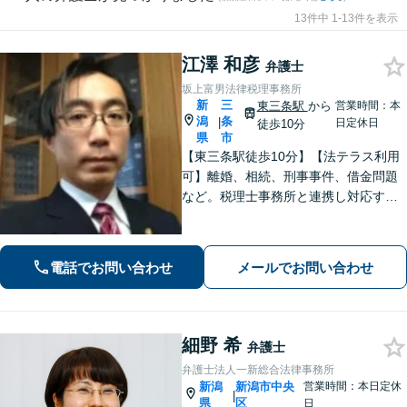
13件中 1-13件を表示
江澤 和彦
弁護士
坂上富男法律税理事務所
新
三
東三条駅
から
営業時間：本
潟
条
|
日定休日
徒歩10分
県
市
【東三条駅徒歩10分】【法テラス利用
可】離婚、相続、刑事事件、借金問題
など。税理士事務所と連携し対応する
ことも可能です。ご依頼者さまのお悩
みが解決できるよう尽力いたします。
まずはお気軽にご相談ください【休
電話でお問い合わせ
メールでお問い合わせ
日・夜間相談可】
細野 希
弁護士
弁護士法人一新総合法律事務所
新潟
新潟市中央
営業時間：本日定休
|
県
区
日