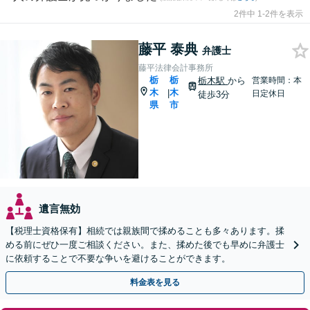
2件中 1-2件を表示
藤平 泰典
弁護士
藤平法律会計事務所
栃
栃
栃木駅
から
営業時間：本
木
木
|
日定休日
徒歩3分
県
市
遺言無効
【税理士資格保有】相続では親族間で揉めることも多々あります。揉
める前にぜひ一度ご相談ください。また、揉めた後でも早めに弁護士
に依頼することで不要な争いを避けることができます。
料金表を見る