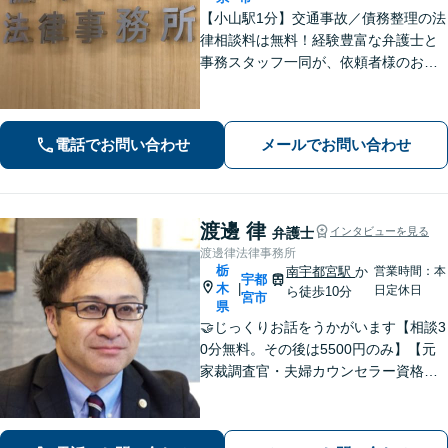
【小山駅1分】交通事故／債務整理の法
律相談料は無料！経験豊富な弁護士と
事務スタッフ一同が、依頼者様のお悩
みを解消できるよう全力でサポート。
状況を十分にヒアリングし、あらゆる
観点から解決策をご提案してまいりま
電話でお問い合わせ
メールでお問い合わせ
す。【休日・夜間対応】
渡邊 律
弁護士
インタビューを見る
渡邊律法律事務所
栃
南宇都宮駅
か
営業時間：本
宇都
木
|
日定休日
ら徒歩10分
宮市
県
🤝じっくりお話をうかがいます【相談3
0分無料。その後は5500円のみ】【元
家裁調査官・夫婦カウンセラー資格あ
り】時間を気にせずじっくりお話をう
かがいます。一人ではどうにもできな
い、不安やお悩みは、是非、私にゆっ