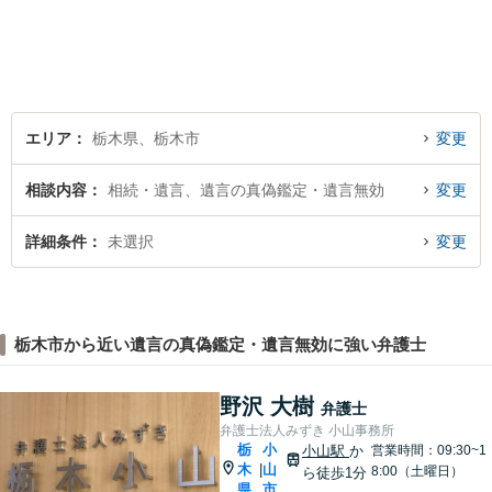
題や心境をお聞かせくださ
い。皆様にとって最善の対応
策をご提案します。【駐車場
有】【子連れ相談歓迎】
エリア
栃木県、栃木市
変更
相談内容
相続・遺言、遺言の真偽鑑定・遺言無効
変更
詳細条件
未選択
変更
栃木市から近い遺言の真偽鑑定・遺言無効に強い弁護士
野沢 大樹
弁護士
弁護士法人みずき 小山事務所
栃
小
小山駅
か
営業時間：09:30~1
木
山
|
8:00（土曜日）
ら徒歩1分
県
市