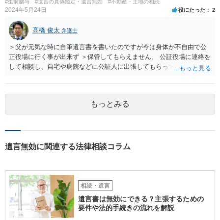
#生前贈与
#遺言の真偽鑑定・遺言無効
#不動産・土地の相続
2024年5月24日
役にたった
2
髙橋 俊太
弁護士
＞父が元気な時に自筆遺言書を書いたのですが今は身体が不自由で公
正役場に行く事が出来ず ＞保管してもらえません。 公証役場に連絡を
して相談し、自宅や病院などに公証人に出張してもらって公正証書を
作成するという方法もあります。また、相談して証人を用意してもら
うことも可能です。 ＞不動産名義を父から母に名義変更しておいた方
がいいのではと考えていますがどう思いますか？ 詳細が不明であり何
もっとみる
とも言えないのですが、遺言内容との関わりもあると思いますので、
弁護士に事情等を説明して個別に相談した方がよいように思います。
遺言無効に関連する法律相談コラム
相続・遺言
遺言書は無効にできる？主張するための
要件や法的手続きの流れを解説