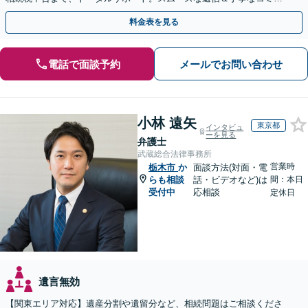
ニケーション◎お気軽にご相談ください。
料金表を見る
電話で面談予約
メールでお問い合わせ
小林 遠矢
東京都
インタビュ
ーを見る
弁護士
武蔵総合法律事務所
営業時
栃木市
か
面談方法(対面・電
らも相談
話・ビデオなど)は
間：本日
受付中
応相談
定休日
遺言無効
【関東エリア対応】遺産分割や遺留分など、相続問題はご相談くださ