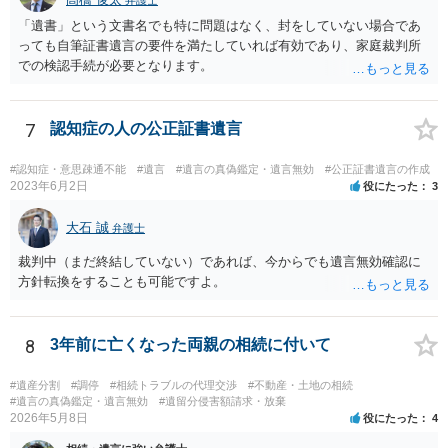
弁護士
「遺書」という文書名でも特に問題はなく、封をしていない場合であ
っても自筆証書遺言の要件を満たしていれば有効であり、家庭裁判所
での検認手続が必要となります。
7
認知症の人の公正証書遺言
#認知症・意思疎通不能
#遺言
#遺言の真偽鑑定・遺言無効
#公正証書遺言の作成
2023年6月2日
役にたった
3
大石 誠
弁護士
裁判中（まだ終結していない）であれば、今からでも遺言無効確認に
方針転換をすることも可能ですよ。
8
3年前に亡くなった両親の相続に付いて
#遺産分割
#調停
#相続トラブルの代理交渉
#不動産・土地の相続
#遺言の真偽鑑定・遺言無効
#遺留分侵害額請求・放棄
2026年5月8日
役にたった
4