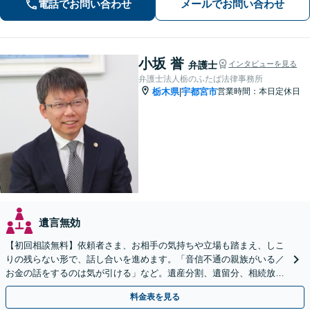
電話でお問い合わせ
メールでお問い合わせ
くりお話しください
小坂 誉
弁護士
インタビューを見る
弁護士法人栃のふたば法律事務所
栃木県
宇都宮市
営業時間：本日定休日
|
遺言無効
【初回相談無料】依頼者さま、お相手の気持ちや立場も踏まえ、しこ
りの残らない形で、話し合いを進めます。「音信不通の親族がいる／
お金の話をするのは気が引ける」など。遺産分割、遺留分、相続放
棄、使い込みなど、お気軽にご相談ください【完全個室】
料金表を見る