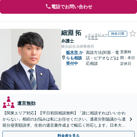
電話でお問い合わせ
細淵 拓
神奈川県
インタビュー
を見る
弁護士
横浜綜合法律事務所
営業時
栃木市
か
面談方法(対面・電
らも相談
話・ビデオなど)は
間：本日
受付中
応相談
定休日
遺言無効
【関東エリア対応】【平日初回相談無料】「誰に相談すればいいかわ
からない」相続のお悩みは私にお任せください。遺産分割協議から遺
留分侵害額請求、生前の遺言書作成まで幅広く対応します。日本大通
り駅直結でアクセス良好。
料金表を見る