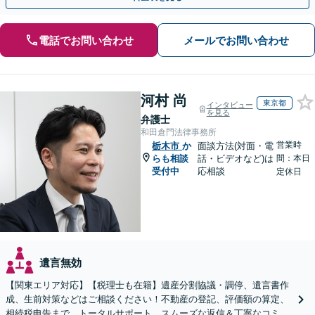
電話でお問い合わせ
メールでお問い合わせ
河村 尚
東京都
インタビュー
を見る
弁護士
和田倉門法律事務所
営業時
栃木市
か
面談方法(対面・電
らも相談
話・ビデオなど)は
間：本日
受付中
応相談
定休日
遺言無効
【関東エリア対応】【税理士も在籍】遺産分割協議・調停、遺言書作
成、生前対策などはご相談ください！不動産の登記、評価額の算定、
相続税申告まで、トータルサポート。スムーズな返信＆丁寧なコミュ