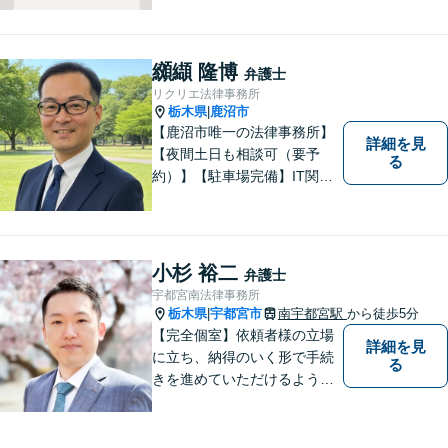
ます。宇都宮市の弁護士で
す。是非一度ご相談くださ
い。
纐纈 隆博
弁護士
リクリエ法律事務所
栃木県
鹿沼市
|
【鹿沼市唯一の法律事務所】
詳細を見
【夜間土日も相談可（要予
る
約）】【駐車場完備】IT関連
をはじめ、離婚・相続・交通
事故と幅広く案件を取り扱っ
ております。お気軽にお問合
せ下さい。
小杉 裕二
弁護士
宇都宮南法律事務所
栃木県
宇都宮市
南宇都宮駅
から徒歩5分
|
【完全個室】依頼者様の立場
詳細を見
に立ち、納得のいく形で手続
る
きを進めていただけるよう、
しっかりとお話をお伺いし、
丁寧に説明を行います。 弁護
士業はサービス業であると認