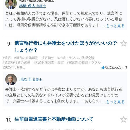
相続・遺言に強い弁護士
髙橋 俊太
弁護士
奥様が被相続人の子である場合、原則として相続人であり、遺言等に
よって奥様の取得分がない、又は著しく少ない内容になっている場合
には、遺留分侵害額請求を検討できる可能性があります。ただし、
「相続は３年以内」という説明は、遺留分そのものではなく、相続登
記の義務化に関する説明と混同されている可能性があります。相続登
記については、不動産を相続で取得したことを知った日から３年以内
9
遺言執行者にも弁護士をつけたほうがかいいので
に申請する義務があります。一方、遺留分侵害額請求は、相続開始お
しょうか？
よび遺留分を侵害する贈与・遺贈があったことを知った時から１年で
#遺言
#遺言の真偽鑑定・遺言無効
#相続トラブルの代理交渉
時効にかかります。また、相続開始から１０年が経過すると、認識の
#遺言執行者の選任
#相続財産調査・鑑定
#家族間の相続トラブル
有無にかかわらず行使できなくなります。 奥様がご両親の死亡を最近
2025年8月8日
役にたった
3
まで知らなかったのであれば、少なくとも「知った時から１年」の時
効がいつから進むかは慎重に検討する必要があります。ただし、死亡
川添 圭
弁護士
から３年が経過しているとのことですので、早急に戸籍、遺言の有
無、不動産登記、遺産分割協議書の有無を確認した方がよいでしょ
弁護士へ依頼するかどうかは事案によりますが、あなたも遺言執行者
う。特に、お姉様側だけで不動産名義を変更している場合、遺言があ
の立場としての法的なアドバイスが必要であるとお見受けしますの
ったのか、遺産分割協議書が作成されているのか、奥様の署名押印が
で、弁護士へ相談することをお勧めします。「あちらの弁護士」（元
あるのかが重要です。奥様が何も署名していないのであれば、遺留分
嫁と娘の弁護士のことでしょうか）へ聴いても、自分に有利な主張や
以前に、法定相続分や遺産分割未了の問題として整理すべき場合もあ
誘導しかしてこないと思います。
ります。 奥様において戸籍謄本、不動産登記簿、固定資産評価証明
10
生前自筆遺言書と不動産相続について
書、遺言書の有無等を確認し、弁護士に個別に相談した方がよいと思
われます。