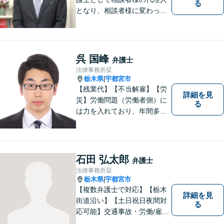
る
となり、相談者様に変わって
対応し、後のトラブルを未然
に防ぎます。 易しい言葉で、
明確に判断をお示しし、問題
解決をサポートさせていただ
呉 国峰
弁護士
きますので、是非ご相談くだ
法律事務所栞
さい。
栃木県
宇都宮市
|
【残業代】【不当解雇】【労
詳細を見
災】労働問題（労働者側）に
る
は力を入れており、年間多数
の相談・受任実績がありま
す。また、所属弁護士全員が
日本労働弁護団（労働者側の
弁護士団体）に所属していま
石田 弘太郎
弁護士
す。
法律事務所栞
栃木県
宇都宮市
|
【複数弁護士で対応】【栃木
詳細を見
街道沿い】【土日祝日夜間対
る
応可能】交通事故・労働/雇用
問題・刑事事件に注力してい