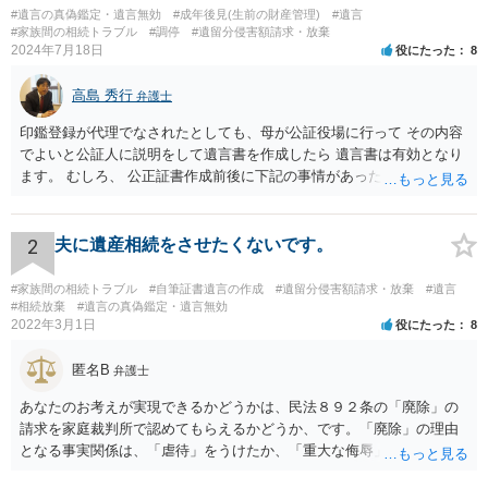
#遺言の真偽鑑定・遺言無効
#成年後見(生前の財産管理)
#遺言
#家族間の相続トラブル
#調停
#遺留分侵害額請求・放棄
2024年7月18日
役にたった
8
高島 秀行
弁護士
印鑑登録が代理でなされたとしても、母が公証役場に行って その内容
でよいと公証人に説明をして遺言書を作成したら 遺言書は有効となり
ます。 むしろ、 公正証書作成前後に下記の事情があったことが証明で
きれば判断能力がなく 無効だったと主張することが可能です。 翌年1
月に携帯が新しくなった母からの第一声は「ここにいたら殺される」
「面会に来てくれ」で、長男に聞くと「面会は出来ない。俺は携帯電
2
夫に遺産相続をさせたくないです。
話の使い方を教える為に会っている」「母の話は聞かなくて良い」と
電話が切れました。その後の電話でも「食事に毒が入っている」「体
#家族間の相続トラブル
#自筆証書遺言の作成
#遺留分侵害額請求・放棄
#遺言
にチップが埋められている」等、おかしかったです。 当時の診療記
#相続放棄
#遺言の真偽鑑定・遺言無効
2022年3月1日
役にたった
8
録、介護認定の資料、介護記録を取得して 弁護士に面談で相談された
方がよいと思います。
匿名B
弁護士
あなたのお考えが実現できるかどうかは、民法８９２条の「廃除」の
請求を家庭裁判所で認めてもらえるかどうか、です。「廃除」の理由
となる事実関係は、「虐待」をうけたか、「重大な侮辱」を受けた
か、推定相続人たる夫に「その他著しい非行」があったか否かです。