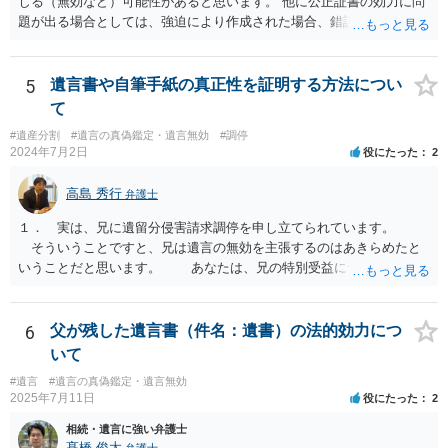
じる（無効など）可能性があると思います。 他に公正証書の効力に問
題が出る場合としては、強迫により作成された場合、錯誤（勘違い）
の場合などがあります。 遺言の対象となる財産の多寡などにもよりま
すが、弁護士に作成を依頼する場合は、１０～数十万円程度になるケ
ースが多いと思います。 報酬体系は、弁護士ごとに異なりますので一
5
遺言書や自筆手紙の真正性を証明する方法につい
律の基準はありません。
て
#遺産分割
#遺言の真偽鑑定・遺言無効
#調停
2024年7月2日
役にたった
2
高島 秀行
弁護士
１． 実は、兄に遺留分侵害請求調停を申し立てられています。
そういうことですと、兄は遺言の無効を主張するのはあきらめたと
いうことだと思います。 あなたは、兄の特別受益について立証し
て、遺留分の問題を解決すればよいと思います。 弁護士に面談で
詳しい事情を話して相談された方がよいと思います。
6
父が残した遺言書（件名：遺書）の法的効力につ
いて
#遺言
#遺言の真偽鑑定・遺言無効
2025年7月11日
役にたった
2
相続・遺言に強い弁護士
髙橋 俊太