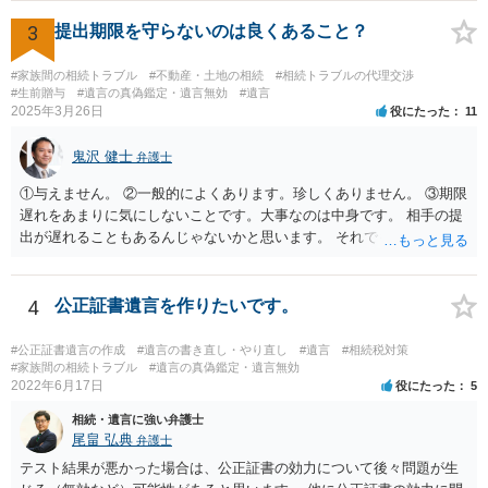
「廃除」は遺言でも可能です（民法８９３条）。 弁護士に具体的な事
情を話して相談して、「廃除」が可能か、実際に法律相談を受けるこ
3
提出期限を守らないのは良くあること？
とをお勧めします。
#家族間の相続トラブル
#不動産・土地の相続
#相続トラブルの代理交渉
#生前贈与
#遺言の真偽鑑定・遺言無効
#遺言
2025年3月26日
役にたった
11
鬼沢 健士
弁護士
①与えません。 ②一般的によくあります。珍しくありません。 ③期限
遅れをあまりに気にしないことです。大事なのは中身です。 相手の提
出が遅れることもあるんじゃないかと思います。 それでもあなた有利
にはなりません。
4
公正証書遺言を作りたいです。
#公正証書遺言の作成
#遺言の書き直し・やり直し
#遺言
#相続税対策
#家族間の相続トラブル
#遺言の真偽鑑定・遺言無効
2022年6月17日
役にたった
5
相続・遺言に強い弁護士
尾畠 弘典
弁護士
テスト結果が悪かった場合は、公正証書の効力について後々問題が生