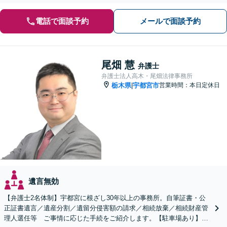
電話で面談予約
メールで面談予約
尾畑 慧
弁護士
弁護士法人高木・尾畑法律事務所
栃木県
宇都宮市
営業時間：本日定休日
|
遺言無効
【弁護士2名体制】宇都宮に根ざし30年以上の事務所。自筆証書・公
正証書遺言／遺産分割／遺留分侵害額の請求／相続放棄／相続財産管
理人選任等 ご事情に応じた手続をご紹介します。【駐車場あり】