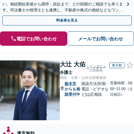
い。相続開始直後から調停・訴訟まで、どの段階のご相談でも承りま
す。司法書士や税理士とも連携し、不動産や株式の相続などもワンス
トップで対応可能。遺言書作成や事業承継のご相談にも対応
料金表を見る
電話でお問い合わせ
メールでお問い合わせ
大辻 大佑
東京都
インタビュ
ーを見る
弁護士
岡田・今西・山本法律事務所
営業時間：09:
栃木市
面談方法(対面・
からも相
電話・ビデオな
00~21:00（土
談受付中
ど)は応相談
日祝日）
遺言無効