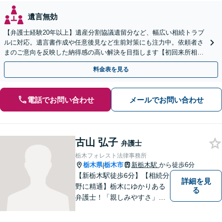
遺言無効
【弁護士経験20年以上】遺産分割協議遺留分など、幅広い相続トラブ
ルに対応。遺言書作成や任意後見など生前対策にも注力中。依頼者さ
まのご意向を反映した納得感の高い解決を目指します【初回来所相談
無料】【電話相談・web面談可】【千葉中央駅5分】
料金表を見る
電話でお問い合わせ
メールでお問い合わせ
古山 弘子
弁護士
栃木フォレスト法律事務所
栃木県
栃木市
新栃木駅
から徒歩6分
|
【新栃木駅徒歩6分】【相続分
詳細を見
野に精通】栃木にゆかりある
る
弁護士！「親しみやすさ」
「話しやすさ」に定評があり
ます。まずは皆様の抱える問