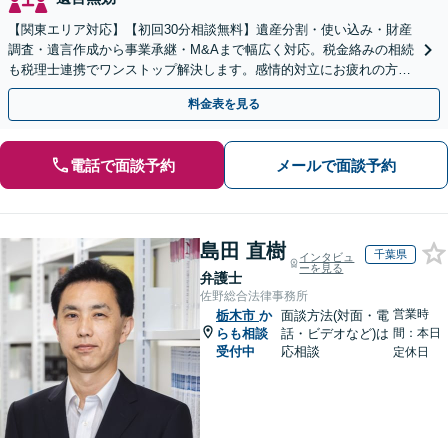
【関東エリア対応】【初回30分相談無料】遺産分割・使い込み・財産
調査・遺言作成から事業承継・M&Aまで幅広く対応。税金絡みの相続
も税理士連携でワンストップ解決します。感情的対立にお疲れの方や
紛争予防をご検討の方も、お気軽にご相談ください。
料金表を見る
電話で面談予約
メールで面談予約
島田 直樹
千葉県
インタビュ
ーを見る
弁護士
佐野総合法律事務所
営業時
栃木市
か
面談方法(対面・電
らも相談
話・ビデオなど)は
間：本日
受付中
応相談
定休日