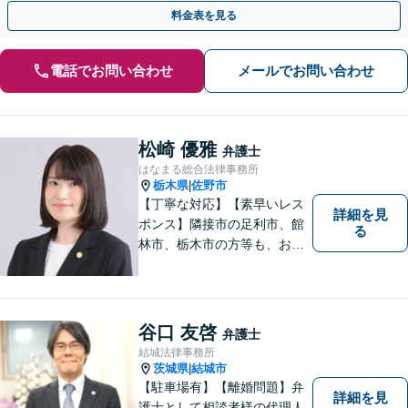
【当日・夜間・休日対応】
料金表を見る
電話でお問い合わせ
メールでお問い合わせ
松崎 優雅
弁護士
はなまる総合法律事務所
栃木県
佐野市
|
【丁寧な対応】【素早いレス
詳細を見
ポンス】隣接市の足利市、館
る
林市、栃木市の方等も、お気
軽にご相談ください。交通事
故・離婚・相続問題を多数経
験しました。不貞の慰謝料の
ご相談は、内容によって、初
谷口 友啓
弁護士
回相談を無料としておりま
結城法律事務所
す。
茨城県
結城市
|
【駐車場有】【離婚問題】弁
詳細を見
護士として相談者様の代理人