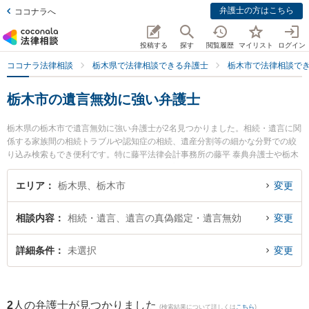
弁護士の方はこちら
ココナラへ
投稿する
探す
閲覧履歴
マイリスト
ログイン
ココナラ法律相談
栃木県で法律相談できる弁護士
栃木市で法律相談で
栃木市の遺言無効に強い弁護士
栃木県の栃木市で遺言無効に強い弁護士が2名見つかりました。相続・遺言に関
係する家族間の相続トラブルや認知症の相続、遺産分割等の細かな分野での絞
り込み検索もでき便利です。特に藤平法律会計事務所の藤平 泰典弁護士や栃木
フォレスト法律事務所の古山 弘子弁護士のプロフィール情報や弁護士費用、強
みなどが注目されています。『栃木市で土日や夜間に発生した遺言無効のトラ
エリア
栃木県、栃木市
変更
ブルを今すぐに弁護士に相談したい』『遺言無効のトラブル解決の実績豊富な
近くの弁護士を検索したい』『初回相談無料で遺言無効を法律相談できる栃木
相談内容
相続・遺言、遺言の真偽鑑定・遺言無効
変更
市内の弁護士に相談予約したい』などでお困りの相談者さんにおすすめです。
詳細条件
未選択
変更
2
人の弁護士が見つかりました
(検索結果について詳しくは
こちら
)