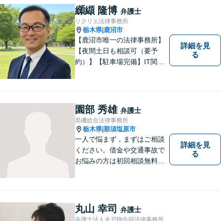
纐纈 隆博
弁護士
リクリエ法律事務所
栃木県
鹿沼市
|
【鹿沼市唯一の法律事務所】
詳細を見
【夜間土日も相談可（要予
る
約）】【駐車場完備】IT関連
をはじめ、離婚・相続・交通
事故と幅広く案件を取り扱っ
ております。お気軽にお問合
せ下さい。
園部 秀雄
弁護士
黒磯総合法律事務所
栃木県
那須塩原市
|
一人で悩まず，まずはご相談
詳細を見
ください。借金や交通事故で
る
お悩みの方は初回相談無料で
す。
丸山 幸司
弁護士
弁護士法人水戸翔合同法律事務所