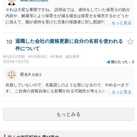
それは大変な事態ですね。 説明会では、虐待をしていた保育士の処分
内容や、解雇等により保育士が減る場合は保育士を補充するかどうか
に加えて、園が虐待を受けた児童の保護者に対し慰謝料を支払うかど
うかの意思を確認するとよいと思います。 虐待を受けた子の保護者に
対する慰謝料の支払いをする意思がないようであれば、訴訟提起も視
野に入れるとよいでしょう。その場合、お一人お一人の慰謝料額はあ
10
退職した会社の資格更新に自分の名前を使われる
まり高額にならず弁護士費用のほうが高くなるおそれがありますの
件について
で、集団で同じ弁護士に依頼したほうが、弁護士費用は抑えられると
#許認可の問題
#不祥事対応
#不動産・建設業界
思います（ただし、全員分の慰謝料を園が支払えない場合には、誰が
2024年7月27日
役にたった
2
いくら取得するかで揉めてしまうと弁護士が辞任せざるを得なくなり
ますので、そういったリスクを慎重に検討した上でご判断いただく必
匿名A
弁護士
要があります）。
在籍していないので、名義貸しのような形になるので、やめるべきで
す。 ご自身の資格自体にも影響が出る可能性が考えられます。
もっとみる