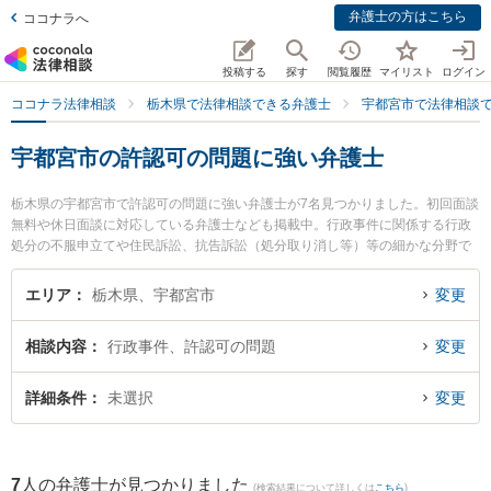
弁護士の方はこちら
ココナラへ
投稿する
探す
閲覧履歴
マイリスト
ログイン
ココナラ法律相談
栃木県で法律相談できる弁護士
宇都宮市で法律相談
宇都宮市の許認可の問題に強い弁護士
栃木県の宇都宮市で許認可の問題に強い弁護士が7名見つかりました。初回面談
無料や休日面談に対応している弁護士なども掲載中。行政事件に関係する行政
処分の不服申立てや住民訴訟、抗告訴訟（処分取り消し等）等の細かな分野で
の絞り込み検索もでき便利です。特に弁護士法人栃のふたば法律事務所の小坂
誉弁護士や稲葉勉法律事務所の染谷 耕平弁護士、弁護士法人宇都宮東法律事務
エリア
栃木県、宇都宮市
変更
所の佐藤 龍一弁護士のプロフィール情報や弁護士費用、強みなどが注目されて
います。『宇都宮市で土日や夜間に発生した許認可の問題のトラブルを今すぐ
相談内容
行政事件、許認可の問題
変更
に弁護士に相談したい』『許認可の問題のトラブル解決の実績豊富な近くの弁
護士を検索したい』『初回相談無料で許認可の問題を法律相談できる宇都宮市
内の弁護士に相談予約したい』などでお困りの相談者さんにおすすめです。
詳細条件
未選択
変更
7
人の弁護士が見つかりました
(検索結果について詳しくは
こちら
)