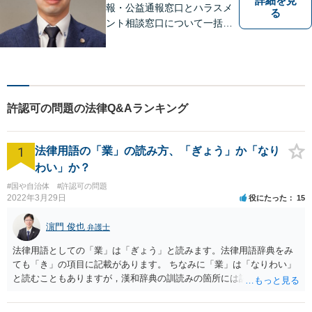
詳細を見
報・公益通報窓口とハラスメ
る
ント相談窓口について一括対
応いたします【従業員500名
超の内部通報窓口業務経験】
許認可の問題の法律Q&Aランキング
1
法律用語の「業」の読み方、「ぎょう」か「なり
わい」か？
#国や自治体
#許認可の問題
2022年3月29日
役にたった
15
濵門 俊也
弁護士
法律用語としての「業」は「ぎょう」と読みます。法律用語辞典をみ
ても「き」の項目に記載があります。 ちなみに「業」は「なりわい」
と読むこともありますが，漢和辞典の訓読みの箇所には記載がないで
す。「生業」と表記するのがよいでしょう。