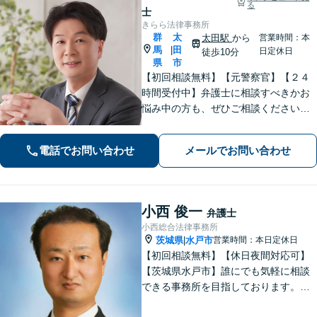
る
士
きらら法律事務所
群
太
太田駅
から
営業時間：本
馬
田
|
日定休日
徒歩10分
県
市
【初回相談無料】【元警察官】【２４
時間受付中】弁護士に相談すべきかお
悩み中の方も、ぜひご相談ください
【刑事・離婚・相続・交通事故・企業
法務など】ご相談者さまに寄り添い、
電話でお問い合わせ
メールでお問い合わせ
きめ細やかな対応で、スピーディーに
最良の解決を目指します【土日・夜間
相談可能】。
小西 俊一
弁護士
小西総合法律事務所
茨城県
水戸市
営業時間：本日定休日
|
【初回相談無料】【休日夜間対応可】
【茨城県水戸市】誰にでも気軽に相談
できる事務所を目指しております。依
頼者の方の費用対効果の観点からもご