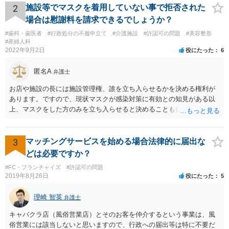
2
施設等でマスクを着用していない事で拒否された
場合は慰謝料を請求できるでしょうか？
#歯科・歯医者
#行政処分の不服申立て
#介護施設
#許認可の問題
#美容整形
#産婦人科
2022年9月2日
役にたった
6
匿名A
弁護士
お店や施設の長には施設管理権、誰を立ち入らせるかを決める権利が
あります。ですので、現状マスクが感染対策に有効との知見がある以
上、マスクをした方のみを立ち入らせると決めることも自由であり、
不当な差別には当たらないと考えられます。 これが公衆浴場や旅館業
など公益的な側面のある業種ですと、公衆浴場法など各種業法で定め
られた理由以外での利用拒否は禁止されていますし、公の施設でもマ
3
マッチングサービスを始める場合法律的に届出な
スクなしだけでの利用拒否は問題となりえますが、民間のお店に対し
どは必要ですか？
ては慰謝料の請求は認められないと考えられます。
#FC・フランチャイズ
#許認可の問題
2019年8月26日
役にたった
5
理崎 智英
弁護士
キャバクラ店（風俗営業店）とそのお客を仲介するという事業は、風
俗営業には該当しないと思いますので、行政への届出等は特に不要だ