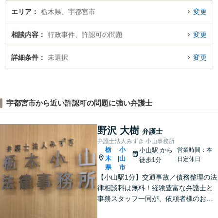
エリア
栃木県、宇都宮市
変更
相談内容
行政事件、許認可の問題
変更
詳細条件
未選択
変更
宇都宮市から近い許認可の問題に強い弁護士
野沢 大樹
弁護士
弁護士法人みずき 小山事務所
栃
小
小山駅
から
営業時間：本
木
山
|
日定休日
徒歩1分
県
市
【小山駅1分】交通事故／債務整理の法
律相談料は無料！経験豊富な弁護士と
事務スタッフ一同が、依頼者様のお悩
みを解消できるよう全力でサポート。