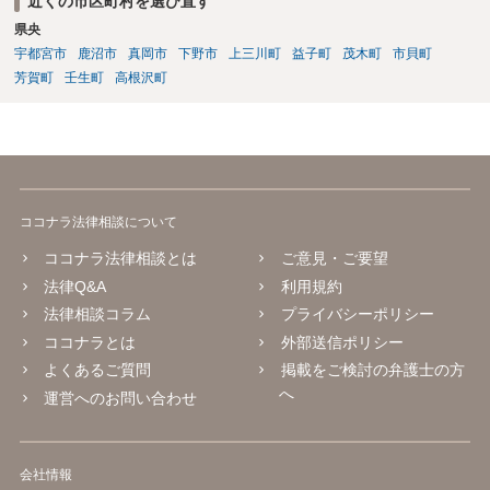
近くの市区町村を選び直す
県央
宇都宮市
鹿沼市
真岡市
下野市
上三川町
益子町
茂木町
市貝町
芳賀町
壬生町
高根沢町
ココナラ法律相談について
ココナラ法律相談とは
ご意見・ご要望
法律Q&A
利用規約
法律相談コラム
プライバシーポリシー
ココナラとは
外部送信ポリシー
よくあるご質問
掲載をご検討の弁護士の方
へ
運営へのお問い合わせ
会社情報