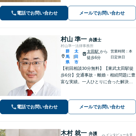
状況を十分にヒアリングし、あらゆる
観点から解決策をご提案してまいりま
電話でお問い合わせ
メールでお問い合わせ
す。【休日・夜間対応】
村山 準一
弁護士
村山準一法律事務所
群
太
太田駅
から
営業時間：本
馬
田
|
日定休日
徒歩6分
県
市
【初回相談30分無料】【東武太田駅徒
歩6分】交通事故・離婚・相続問題に豊
富な実績。一人ひとりに合った解決方
法で納得できる解決を目指します。依
頼者ファーストで迅速対応。企業法務
もご相談ください。
電話でお問い合わせ
メールでお問い合わせ
木村 就一
弁護
インタビューを見