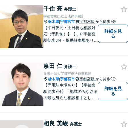
千住 亮
弁護士
宇都宮東口総合法律事務所
栃木県
宇都宮市
宇都宮駅
から徒歩7分
|
【平日夜間・土日祝も相談対
詳細を見
応（予約制）】【ＪＲ宇都宮
る
駅徒歩8分・提携駐車場あり】
相談者様にとって分かりやす
く、和やかな法律相談を目指
しています。お気軽にお問い
泉田 仁
合わせください。
弁護士
弁護士法人宇都宮東法律事務所
栃木県
宇都宮市
宇都宮駅
から徒歩9分
|
【専用駐車場あり】【宇都宮
詳細を見
駅徒歩9分】「地域のみなさま
る
の最も身近な相談相手として
頼れる存在でありたい。」が
モットーです。【初回面談無
料】【夜間／休日対応可】交
相良 英峻
通事故／遺産相続／借金問題
弁護士