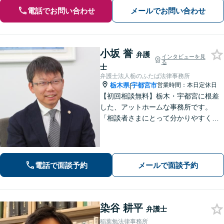
電話でお問い合わせ
メールでお問い合わせ
小坂 誉
弁護
インタビューを見
る
士
弁護士法人栃のふたば法律事務所
栃木県
宇都宮市
営業時間：本日定休日
|
【初回相談無料】栃木・宇都宮に根差
した、アットホームな事務所です。
「相談者さまにとって分かりやすく説
明すること」「必ず何らかの解決策を
お出しすること」を心がけておりま
す。どんなことでも大丈夫。まずはお
気軽にご相談ください【無料駐車場あ
電話で面談予約
メールで面談予約
り】
染谷 耕平
弁護士
稲葉勉法律事務所