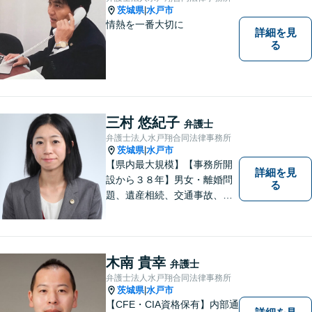
茨城県
水戸市
|
情熱を一番大切に
詳細を見
る
三村 悠紀子
弁護士
弁護士法人水戸翔合同法律事務所
茨城県
水戸市
|
【県内最大規模】【事務所開
詳細を見
設から３８年】男女・離婚問
る
題、遺産相続、交通事故、労
働問題、刑事事件などさまざ
まな法律トラブルに対応する
地域密着の女性弁護士。お困
りごとがあればお気軽にご相
木南 貴幸
弁護士
談ください！お一人おひとり
弁護士法人水戸翔合同法律事務所
に誠実に向き合います。
茨城県
水戸市
|
【CFE・CIA資格保有】内部通