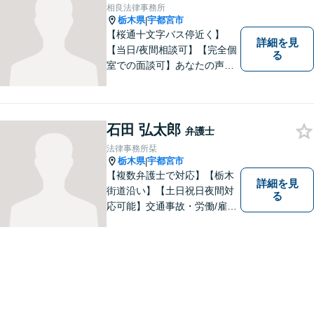
／企業法務／離婚問題などさ
相良法律事務所
まざまな分野に力を入れてお
栃木県
宇都宮市
|
ります。
【桜通十文字バス停近く】
詳細を見
【当日/夜間相談可】【完全個
る
室での面談可】あなたの声を
聞かせてください。親切・丁
寧な対応を心がけておりま
す。 事務所HPもご覧くださ
い。 https://sagara-law-office.j
石田 弘太郎
弁護士
p/
法律事務所栞
栃木県
宇都宮市
|
【複数弁護士で対応】【栃木
詳細を見
街道沿い】【土日祝日夜間対
る
応可能】交通事故・労働/雇用
問題・刑事事件に注力してい
ます。宇都宮市の弁護士で
す。是非一度ご相談くださ
い。