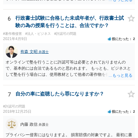
6
行政書士試験に合格した未成年者が、行政書士試
験の為の授業を行うことは、合法ですか？
#著作権侵害
#法人・ビジネス
#許認可の問題
2021年4月9日
役にたった
2
有森 文昭
弁護士
オンラインで塾を行うことに許認可等は必要とされておりませんの
で、基本的には合法であるものと思われます。 もっとも、ビジネスと
して塾を行う場合には、使用教材として他者の著作物を使用しないこ
と等、法的に注意する必要がある点はございますので、都度個別に弁
護士にご相談いただきながら進めていただいた方が安心であるように
思います。
7
自分の車に盗聴したら罪になりますか？
#許認可の問題
2018年12月25日
役にたった
2
内藤 政信
弁護士
プライバシー侵害にはなりますよ。 損害賠償の対象ですよ。 最初に書