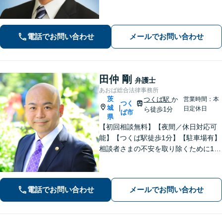
納得の行くまでご説明をいたします。
お困りのことがございましたらお気軽
にご相談ください。
電話でお問い合わせ
メールでお問い合わせ
田仲 剛
弁護士
あおば総合法律事務所
茨
つくば駅
か
営業時間：本
つく
城
|
日定休日
ら徒歩1分
ば市
県
【初回相談無料】【夜間／休日対応可
能】【つくば駅徒歩1分】【駐車場有】
相談者さまの不安を取り除くために1件
1件のご相談に時間をかけて対応し、相
談者さまに寄り添った解決方法を提案
することを心がけています。まずはお
電話でお問い合わせ
メールでお問い合わせ
気軽にお問い合わせください。