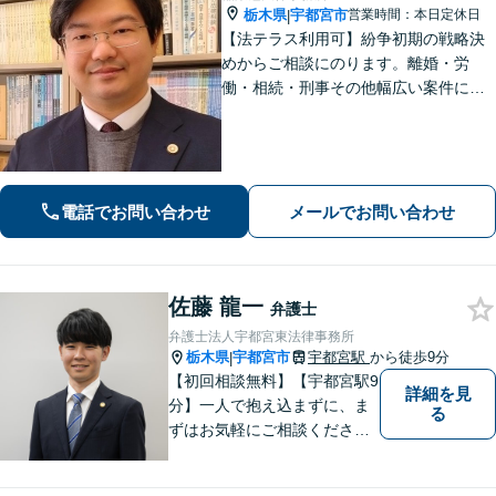
栃木県
宇都宮市
営業時間：本日定休日
|
【法テラス利用可】紛争初期の戦略決
めからご相談にのります。離婚・労
働・相続・刑事その他幅広い案件につ
いて、ご相談から交渉・調停・裁判ま
で、どの段階でも適切なサポートが可
能です。
電話でお問い合わせ
メールでお問い合わせ
佐藤 龍一
弁護士
弁護士法人宇都宮東法律事務所
栃木県
宇都宮市
宇都宮駅
から徒歩9分
|
【初回相談無料】【宇都宮駅9
詳細を見
分】一人で抱え込まずに、ま
る
ずはお気軽にご相談くださ
い。【夜間休日対応可能】