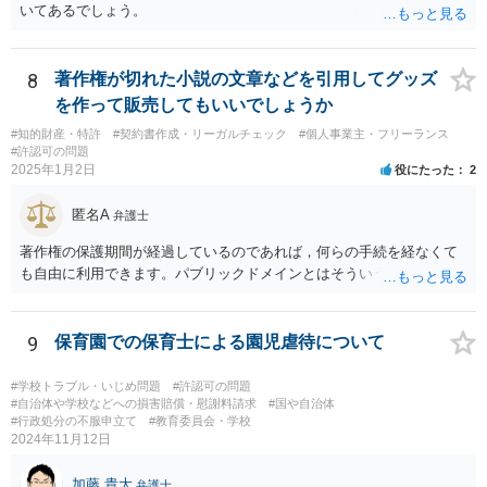
いてあるでしょう。
8
著作権が切れた小説の文章などを引用してグッズ
を作って販売してもいいでしょうか
#知的財産・特許
#契約書作成・リーガルチェック
#個人事業主・フリーランス
#許認可の問題
2025年1月2日
役にたった
2
匿名A
弁護士
著作権の保護期間が経過しているのであれば，何らの手続を経なくて
も自由に利用できます。パブリックドメインとはそういう意味です。
9
保育園での保育士による園児虐待について
#学校トラブル・いじめ問題
#許認可の問題
#自治体や学校などへの損害賠償・慰謝料請求
#国や自治体
#行政処分の不服申立て
#教育委員会・学校
2024年11月12日
加藤 貴大
弁護士