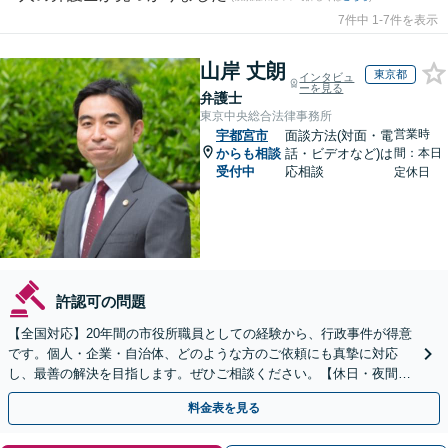
7件中 1-7件を表示
山岸 丈朗
東京都
インタビュ
ーを見る
弁護士
東京中央総合法律事務所
営業時
宇都宮市
面談方法(対面・電
からも相談
話・ビデオなど)は
間：本日
受付中
応相談
定休日
許認可の問題
【全国対応】20年間の市役所職員としての経験から、行政事件が得意
です。個人・企業・自治体、どのような方のご依頼にも真摯に対応
し、最善の解決を目指します。ぜひご相談ください。【休日・夜間相
談可】【ビデオ面談可】【銀座駅1分】
料金表を見る