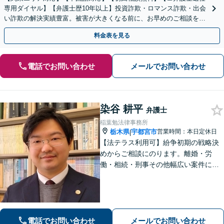
専用ダイヤル】【弁護士歴10年以上】投資詐欺・ロマンス詐欺・出会
い詐欺の解決実績豊富。被害が大きくなる前に、お早めのご相談を。
セカンドオピニオン・オンラインの対応も可能
料金表を見る
電話でお問い合わせ
メールでお問い合わせ
染谷 耕平
弁護士
稲葉勉法律事務所
栃木県
宇都宮市
営業時間：本日定休日
|
【法テラス利用可】紛争初期の戦略決
めからご相談にのります。離婚・労
働・相続・刑事その他幅広い案件につ
いて、ご相談から交渉・調停・裁判ま
で、どの段階でも適切なサポートが可
能です。
電話でお問い合わせ
メールでお問い合わせ