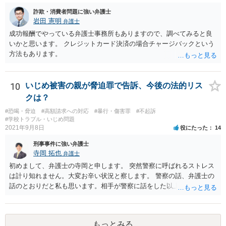
録内容を確かめることができます）。 【参考】法務局サイト https://w
詐欺・消費者問題に強い弁護士
ww.moj.go.jp/MINJI/houjintouki.html
岩田 憲明
弁護士
成功報酬でやっている弁護士事務所もありますので、調べてみると良
いかと思います。 クレジットカード決済の場合チャージバックという
方法もあります。
10
いじめ被害の親が脅迫罪で告訴、今後の法的リス
クは？
#恐喝・脅迫
#高額請求への対応
#暴行・傷害罪
#不起訴
#学校トラブル・いじめ問題
2021年9月8日
役にたった
14
刑事事件に強い弁護士
寺岡 拓也
弁護士
初めまして、弁護士の寺岡と申します。 突然警察に呼ばれるストレス
は計り知れません。大変お辛い状況と察します。 警察の話、弁護士の
話のとおりだと私も思います。相手が警察に話をした以上、警察も事
情を聞かざるをえないために質問者様に話を聞いた程度のことでしょ
う（相手が警察にどう話してるかもわかりませんし）。 質問者様の発
言は脅迫罪に当たるような文言ではないかと思います。 私も含め、弁
もっとみる