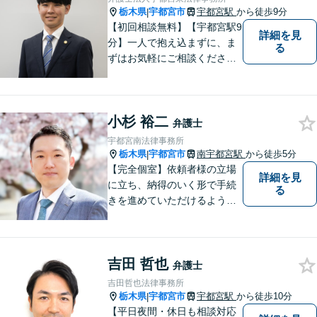
栃木県
宇都宮市
宇都宮駅
から徒歩9分
|
【初回相談無料】【宇都宮駅9
詳細を見
分】一人で抱え込まずに、ま
る
ずはお気軽にご相談くださ
い。【夜間休日対応可能】
小杉 裕二
弁護士
宇都宮南法律事務所
栃木県
宇都宮市
南宇都宮駅
から徒歩5分
|
【完全個室】依頼者様の立場
詳細を見
に立ち、納得のいく形で手続
る
きを進めていただけるよう、
しっかりとお話をお伺いし、
丁寧に説明を行います。 弁護
士業はサービス業であると認
吉田 哲也
識し、常に誠実で真摯な対応
弁護士
を心掛けています。【南宇都
吉田哲也法律事務所
宮駅5分】
栃木県
宇都宮市
宇都宮駅
から徒歩10分
|
【平日夜間・休日も相談対応