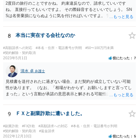
2度目の旅行のことですかね。 約束違反なので、請求していいです
ね。 直接行ってもいいですよ。 その際録音するといいでしょう。 SN
Sは名誉棄損にならぬように気を付ければいいですよ。 警察に行って
も民事と言われるだけでしょう。
8
本当に実在する会社なのか
#高額請求への対応
#本名・住所・電話番号が判明
#50〜100万円未満
#契約解除・契約取消
2023年5月1日
役にたった
7
清水 卓
弁護士
見積書を送付されたに過ぎない場合、まだ契約が成立していない可能
性があります。 （なお、「相場がわからず、お願いしますと言ってし
まった」という言動が承諾の意思表示と解される可能性はあります
が、口頭に過ぎない場合には、承諾の意思表示にはあたらないと争え
る余地があるかもしれません）。 いずれにしても、相手会社の実在
等に不安を感じるのであれば、相手方とのやりとりを一旦保留とし
9
ＦＸと副業詐欺に遭いました。
て、見積書等の相手方の表示（名称、代表者名、住所等）を手がかり
に、法務局で商業•法人登記の登記事項証明書の入手を試みてみる方法
#副業詐欺
#FX詐欺
#高額請求への対応
#本名・住所・電話番号が判明
も考えられます（相手の会社が実在する会社なのか、やりとりしてい
#契約解除・契約取消
#返金請求
2022年12月10日
役にたった
5
る相手が代表権限を有しているのか等について、登記登録の有無や登