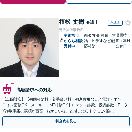
植松 丈樹
弁護士
宮城県
蒼天法律事務所
営業時
宇都宮市
面談方法(対面・電
からも相談
話・ビデオなど)は
間：本日
受付中
応相談
定休日
高額請求への対応
【全国対応】【初回相談料・着手金無料・初期費用なし／電話・オン
ライン面談OK、メール・LINE相談OK】ロマンス詐欺、投資詐欺、F
X詐欺事案の実績が豊富 ｢おかしいな」と感じたらすぐにご相談くだ
さい。
料金表を見る