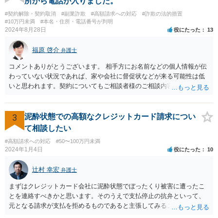
所から電話が入りました。
きませんから、できるとすれば、ネット上あるいはアプリ上で第三者
#契約解除・契約取消
#副業詐欺
#高額請求への対応
#詐欺の法的措置
に送金することくらいだと思います。あなたの名義の口座であるか
#10万円未満
#本名・住所・電話番号が判明
ら、お金の動きくらいは調べることが可能であると思います。 その上
2024年8月28日
役にたった
13
で、新しく開設した口座に資金が残っているのであれば、それを返せ
ばいいだけの話だと思いますし、残っていないのであれば、第三者に
福原 啓介
弁護士
送金をされたか、引き出されたどちらかだと思います。第三者に送金
をされてしまっているのであれば、その資金を送金先に返金を求める
コメントありがとうございます。 相手方にお名前などの個人情報が伝
などの措置を講じる必要があるのではないでしょうか。
わっていない状況であれば、家や会社に督促状などが来る可能性は低
いと思われます。契約についてもご相談者様のご相談内容を踏まえま
すと、そもそも成立していない可能性もありますので、その点ご留意
いただけますと幸いです。
3
泥酔状態での高額なクレジットカード請求につい
て相談したい
#高額請求への対応
#50〜100万円未満
2024年1月4日
役にたった
10
辻村 幸宏
弁護士
まずはクレジットカード会社に泥酔状態でぼったくり被害に遭ったこ
とを連絡すべきかと思います。そのうえで支払停止の抗弁といって、
元となる請求が支払を拒めるものであると主張してみることになるか
と思います。 なお、このような事例もありますが、救済されるのはな