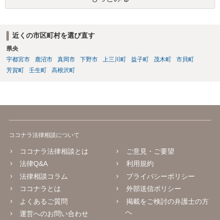
護士は確定的なことが言えません。「絶対にない」とは言えないわけ
です。ですから質問者様も不安になってしまうのでしょう。ですが、
現実的に考えると本件は逮捕等になるような事案ではないかと思いま
すよ。 今までどおりの生活に戻っておいしいものを食べ、ゆっくりお
近くの市区町村を選び直す
休みください。
県央
宇都宮市
鹿沼市
真岡市
下野市
上三川町
益子町
茂木町
市貝町
芳賀町
壬生町
高根沢町
ココナラ法律相談について
ココナラ法律相談とは
ご意見・ご要望
法律Q&A
利用規約
法律相談コラム
プライバシーポリシー
ココナラとは
外部送信ポリシー
よくあるご質問
掲載をご検討の弁護士の方
へ
運営へのお問い合わせ