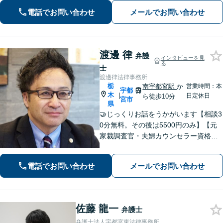
電話でお問い合わせ
メールでお問い合わせ
渡邊 律
弁護
インタビューを見
る
士
渡邊律法律事務所
栃
南宇都宮駅
か
営業時間：本
宇都
木
|
日定休日
ら徒歩10分
宮市
県
🤝じっくりお話をうかがいます【相談3
0分無料。その後は5500円のみ】【元
家裁調査官・夫婦カウンセラー資格あ
り】時間を気にせずじっくりお話をう
かがいます。一人ではどうにもできな
電話でお問い合わせ
メールでお問い合わせ
い、不安やお悩みは、是非、私にゆっ
くりお話しください
佐藤 龍一
弁護士
弁護士法人宇都宮東法律事務所