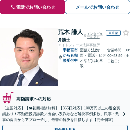
電話でお問い合わせ
メールでお問い合わせ
荒木 謙人
東京都
インタビュ
ーを見る
弁護士
エイトフォース法律事務所
宇都宮市
面談方法(対
営業時間：00:
からも相
面・電話・ビデ
00~23:59（土
談受付中
オなど)は応相
日祝日）
談
高額請求への対応
【全国対応】【☎︎初回相談無料】【365日対応】100万円以上の返金実
績あり！不動産投資詐欺／出会い系詐欺など解決事例多数。民事・刑
事の両面からアプローチし、最善の解決を目指します【完全個室】
【代々木駅3分】
料金表を見る