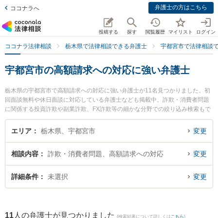
弁護士の方はこちら
ココナラへ
投稿する
探す
閲覧履歴
マイリスト
ログイン
ココナラ法律相談
栃木県で法律相談できる弁護士
宇都宮市で法律相談
宇都宮市の高額請求への対応に強い弁護士
栃木県の宇都宮市で高額請求への対応に強い弁護士が11名見つかりました。初
回面談無料や休日面談に対応している弁護士なども掲載中。詐欺・消費者問題
に関係する投資詐欺や副業詐欺、FX詐欺等の細かな分野での絞り込み検索もで
き便利です。特に稲葉勉法律事務所の染谷 耕平弁護士や弁護士法人高木・尾畑
法律事務所の尾畑 慧弁護士、弁護士法人栃のふたば法律事務所の小坂 誉弁護士
エリア
栃木県、宇都宮市
変更
のプロフィール情報や弁護士費用、強みなどが注目されています。『宇都宮市
で土日や夜間に発生した高額請求への対応のトラブルを今すぐに弁護士に相談
相談内容
詐欺・消費者問題、高額請求への対応
変更
したい』『高額請求への対応のトラブル解決の実績豊富な近くの弁護士を検索
したい』『初回相談無料で高額請求への対応を法律相談できる宇都宮市内の弁
護士に相談予約したい』などでお困りの相談者さんにおすすめです。
詳細条件
未選択
変更
11
人の弁護士が見つかりました
(検索結果について詳しくは
こちら
)