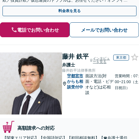
欺／投資詐欺／仮想通貨のトラブルは、お任せください！オンライン
のみで解決も可能！
料金表を見る
電話でお問い合わせ
メールでお問い合わせ
藤井 鉄平
東京都
インタビュ
ーを見る
弁護士
藤井鉄平法律事務所
宇都宮市
面談方法(対
営業時間：07:
からも相
面・電話・ビデ
00~21:00（土
談受付中
オなど)は応相
日祝日）
談
高額請求への対応
【関東エリア対応】【中国語対応】【初回相談無料】【☎︎弁護士選任