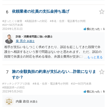
代理人を立て、毅然と対応する必要があるかと思われます。
6
依頼業者の社員の支払金持ち逃げ
#ぼったくり被害
#高額請求への対応
#本名・住所・電話番号が判明
#10〜50万円未満
2024年1月31日
役にたった
1
詐欺・消費者問題に強い弁護士
泉 亮介
弁護士
相手が支払いをしつこく求めてきたり、訴訟を起こしてきた段階で弁
護士へ相談するという形で問題はないかと思われます。 ただ、訴訟の
段階で弁護士の対応を求める場合、弁護士費用が交渉に比べて高くな
りやすい為、相手の対応を見ながらどのタイミングで弁護士を入れる
のかを考えておく必要があるでしょう。
7
旅の全額負担の約束が支払わない…詐欺になりま
すか？
#マッチングアプリ詐欺
#本名・住所・電話番号が判明
#10〜50万円未満
#高額請求への対応
2023年5月24日
役にたった
5
内藤 政信
弁護士