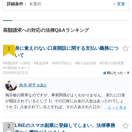
詳細条件
未選択
変更
高額請求への対応の法律Q&Aランキング
1
身に覚えのない口座開設に関する支払い義務につ
いて
#高額請求への対応
#返金請求
#200万円以上
#振り込め詐欺
#詐欺の法的措置
#少額訴訟サポート
2024年4月21日
役にたった
8
鈴木 祥平
弁護士
掲示板の限界なのですが、事実関係がよくわかりません。 新たに口座
が開設されているとして 1）その口座にお金の入金はあったのでしょ
うか 2）入金されているとすれば、その入金された口座の資金は引き
出されていたり、第三者に送金されていたりするのでしょうか。 これ
がポイントですよね。口座を悪用する人は、「その口座に入ったお金
を手に入れる」ことが目的ですから、あなたがキャッシュカードを持
2
LINEのスマホ副業に登録してしまい、法律事務
っている場合には、キャッシュカードで引き出すことはあなたしかで