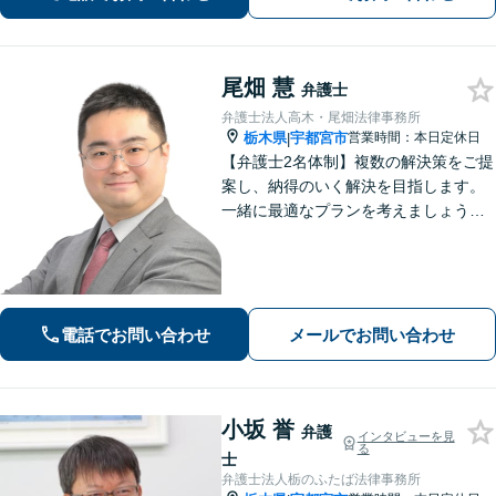
尾畑 慧
弁護士
弁護士法人高木・尾畑法律事務所
栃木県
宇都宮市
営業時間：本日定休日
|
【弁護士2名体制】複数の解決策をご提
案し、納得のいく解決を目指します。
一緒に最適なプランを考えましょう。
相続／不動産／国際問題など、幅広い
ご相談に対応しています。気がかりな
ことやご要望など、気兼ねなくお話く
ださい【駐車場あり】【当日・夜間・
休日対応】
電話でお問い合わせ
メールでお問い合わせ
小坂 誉
弁護
インタビューを見
る
士
弁護士法人栃のふたば法律事務所