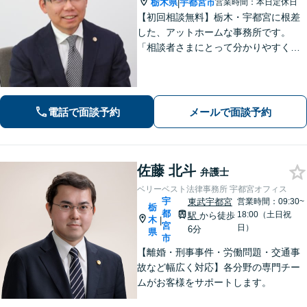
栃木県
宇都宮市
営業時間：本日定休日
|
【初回相談無料】栃木・宇都宮に根差
した、アットホームな事務所です。
「相談者さまにとって分かりやすく説
明すること」「必ず何らかの解決策を
お出しすること」を心がけておりま
す。どんなことでも大丈夫。まずはお
気軽にご相談ください【無料駐車場あ
電話で面談予約
メールで面談予約
り】
佐藤 北斗
弁護士
ベリーベスト法律事務所 宇都宮オフィス
宇
東武宇都宮
営業時間：09:30~
栃
都
18:00（土日祝
駅
から徒歩
木
|
宮
日）
6分
県
市
【離婚・刑事事件・労働問題・交通事
故など幅広く対応】各分野の専門チー
ムがお客様をサポートします。