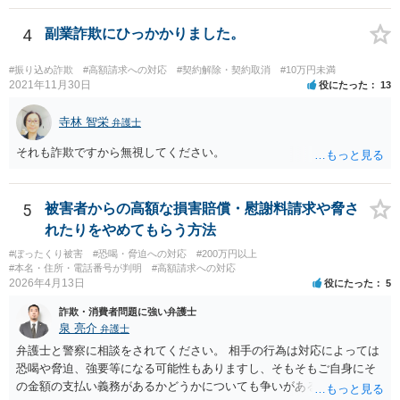
かなかシビアかもしれません。 https://zenso.or.jp/wp-content/uploads/
JACAS173%e5%88%a4%e4%be%8b%e7%b4%b9%e4%bb%8b.pdf
4
副業詐欺にひっかかりました。
#振り込め詐欺
#高額請求への対応
#契約解除・契約取消
#10万円未満
2021年11月30日
役にたった
13
寺林 智栄
弁護士
それも詐欺ですから無視してください。
5
被害者からの高額な損害賠償・慰謝料請求や脅さ
れたりをやめてもらう方法
#ぼったくり被害
#恐喝・脅迫への対応
#200万円以上
#本名・住所・電話番号が判明
#高額請求への対応
2026年4月13日
役にたった
5
詐欺・消費者問題に強い弁護士
泉 亮介
弁護士
弁護士と警察に相談をされてください。 相手の行為は対応によっては
恐喝や脅迫、強要等になる可能性もありますし、そもそもご自身にそ
の金額の支払い義務があるかどうかについても争いがあるでしょう。