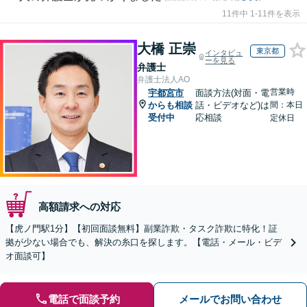
11件中 1-11件を表示
大橋 正崇
東京都
インタビュ
ーを見る
弁護士
弁護士法人AO
営業時
宇都宮市
面談方法(対面・電
からも相談
話・ビデオなど)は
間：本日
受付中
応相談
定休日
高額請求への対応
【虎ノ門駅1分】【初回面談無料】副業詐欺・タスク詐欺に特化！証
拠が少ない場合でも、解決の糸口を探します。【電話・メール・ビデ
オ面談可】
電話で面談予約
メールでお問い合わせ