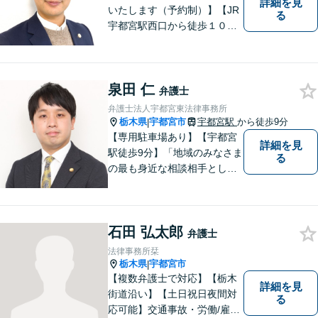
詳細を見
いたします（予約制）】【JR
る
宇都宮駅西口から徒歩１０
分・事務所ビル１階が駐車場
となっています】相談者様の
お話をしっかりと聞き，丁寧
泉田 仁
に対応いたします。ぜひ一度
弁護士
ご相談ください。
弁護士法人宇都宮東法律事務所
栃木県
宇都宮市
宇都宮駅
から徒歩9分
|
【専用駐車場あり】【宇都宮
詳細を見
駅徒歩9分】「地域のみなさま
る
の最も身近な相談相手として
頼れる存在でありたい。」が
モットーです。【初回面談無
料】【夜間／休日対応可】交
石田 弘太郎
通事故／遺産相続／借金問題
弁護士
／企業法務／離婚問題などさ
法律事務所栞
まざまな分野に力を入れてお
栃木県
宇都宮市
|
ります。
【複数弁護士で対応】【栃木
詳細を見
街道沿い】【土日祝日夜間対
る
応可能】交通事故・労働/雇用