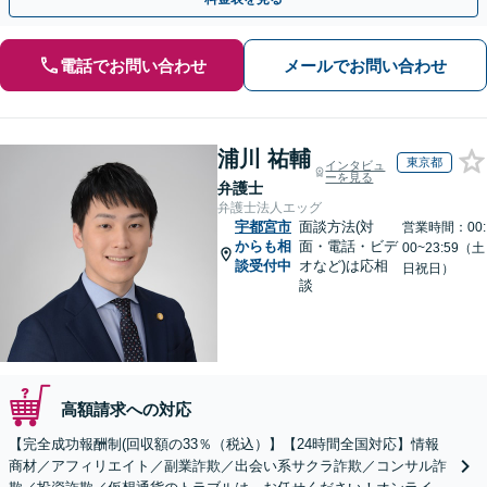
電話でお問い合わせ
メールでお問い合わせ
浦川 祐輔
東京都
インタビュ
ーを見る
弁護士
弁護士法人エッグ
宇都宮市
面談方法(対
営業時間：00:
からも相
面・電話・ビデ
00~23:59（土
談受付中
オなど)は応相
日祝日）
談
高額請求への対応
【完全成功報酬制(回収額の33％（税込）】【24時間全国対応】情報
商材／アフィリエイト／副業詐欺／出会い系サクラ詐欺／コンサル詐