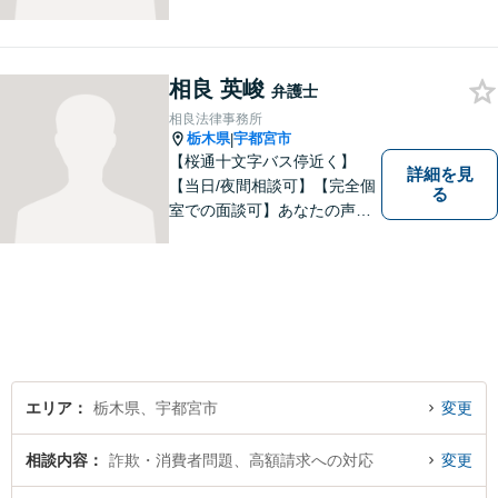
問題・刑事事件に注力してい
ます。宇都宮市の弁護士で
す。是非一度ご相談くださ
い。
相良 英峻
弁護士
相良法律事務所
栃木県
宇都宮市
|
【桜通十文字バス停近く】
詳細を見
【当日/夜間相談可】【完全個
る
室での面談可】あなたの声を
聞かせてください。親切・丁
寧な対応を心がけておりま
す。 事務所HPもご覧くださ
い。 https://sagara-law-office.j
p/
エリア
栃木県、宇都宮市
変更
相談内容
詐欺・消費者問題、高額請求への対応
変更