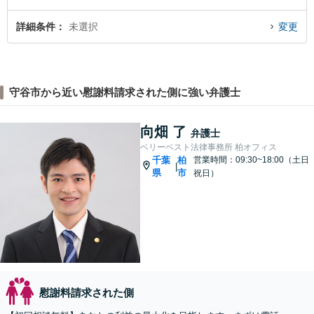
詳細条件
未選択
変更
守谷市から近い慰謝料請求された側に強い弁護士
向畑 了
弁護士
ベリーベスト法律事務所 柏オフィス
千葉
柏
営業時間：09:30~18:00（土日
|
県
市
祝日）
慰謝料請求された側