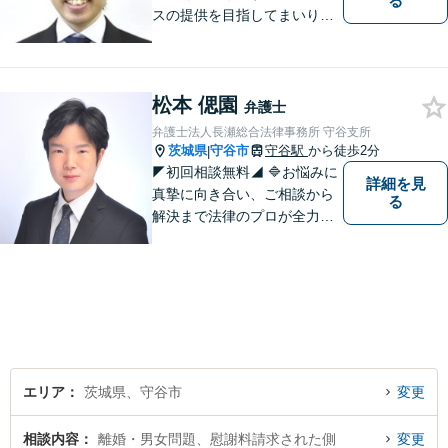
る
スの提供を目指してまいりま
す。
松本 偲園
弁護士
弁護士法人長瀬総合法律事務所 守谷支所
茨城県
守谷市
守谷駅
から徒歩2分
|
◤初回相談無料◢ 🔷お悩みに
詳細を見
真摯に向き合い、ご相談から
る
解決まで法律のプロが全力で
サポートいたします。早期対
応で解決スピードUP！誠実さ
と経験で支えます。🔷不安な
日々を終わらせるために安心
の第一歩を踏み出しましょ
う。お気軽にお問い合わせく
ださい。
エリア
茨城県、守谷市
変更
相談内容
離婚・男女問題、慰謝料請求された側
変更