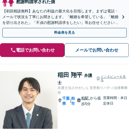
慰謝料請求された側
【初回相談無料】あなたの利益の最大化を目指します。まずは電話・
メールで状況を丁寧にお聞きします。「離婚を希望している」「離婚
を切り出された」「不貞の慰謝料請求をしたい」等お任せください。
【リーズナブルな料金設定】
料金表を見る
電話でお問い合わせ
メールでお問い合わせ
稲田 翔平
弁護
インタビューを見
る
士
弁護士法人やがしら 支所柏リバティ法律事務
所
柏駅
から徒
営業時間：本日
千葉
柏
|
県
市
定休日
歩5分