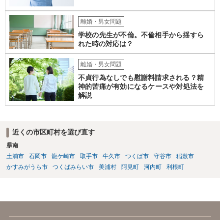
離婚・男女問題
学校の先生が不倫。不倫相手から揺すら
れた時の対応は？
離婚・男女問題
不貞行為なしでも慰謝料請求される？精
神的苦痛が有効になるケースや対処法を
解説
近くの市区町村を選び直す
県南
土浦市
石岡市
龍ケ崎市
取手市
牛久市
つくば市
守谷市
稲敷市
かすみがうら市
つくばみらい市
美浦村
阿見町
河内町
利根町