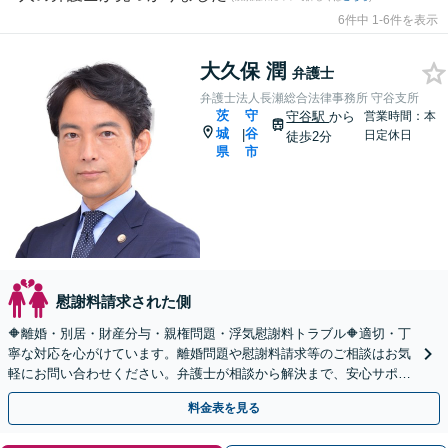
6件中 1-6件を表示
大久保 潤
弁護士
弁護士法人長瀬総合法律事務所 守谷支所
茨
守
守谷駅
から
営業時間：本
城
谷
|
日定休日
徒歩2分
県
市
慰謝料請求された側
🔶離婚・別居・財産分与・親権問題・浮気慰謝料トラブル🔶適切・丁
寧な対応を心がけています。離婚問題や慰謝料請求等のご相談はお気
軽にお問い合わせください。弁護士が相談から解決まで、安心サポー
トいたします。◤完全予約制・初回法律相談無料◢
料金表を見る