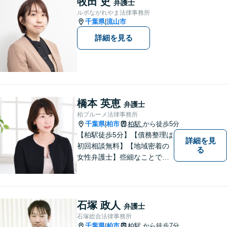
牧田 史
弁護士
ルポながれやま法律事務所
千葉県
流山市
|
詳細を見る
橋本 英恵
弁護士
柏ブルーメ法律事務所
千葉県
柏市
柏駅
から徒歩5分
|
【柏駅徒歩5分】【債務整理は
詳細を見
初回相談無料】【地域密着の
る
女性弁護士】些細なことでも
お気軽にご相談下さい。
石塚 政人
弁護士
石塚総合法律事務所
千葉県
柏市
柏駅
から徒歩7分
|