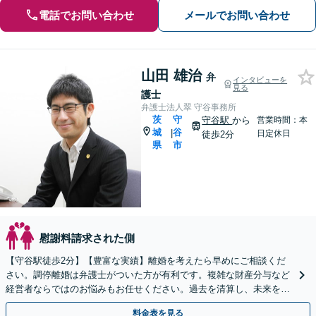
電話でお問い合わせ
メールでお問い合わせ
山田 雄治
弁
インタビューを
見る
護士
弁護士法人翠 守谷事務所
茨
守
守谷駅
から
営業時間：本
城
谷
|
日定休日
徒歩2分
県
市
慰謝料請求された側
【守谷駅徒歩2分】【豊富な実績】離婚を考えたら早めにご相談くだ
さい。調停離婚は弁護士がついた方が有利です。複雑な財産分与など
経営者ならではのお悩みもお任せください。過去を清算し、未来をプ
ランニングし、人生の再スタートのお手伝いをします。
料金表を見る