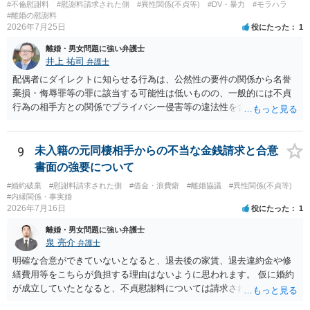
#不倫慰謝料
#慰謝料請求された側
#異性関係(不貞等)
#DV・暴力
#モラハラ
#離婚の慰謝料
2026年7月25日
役にたった
1
離婚・男女問題に強い弁護士
井上 祐司
弁護士
配偶者にダイレクトに知らせる行為は、公然性の要件の関係から名誉
棄損・侮辱罪等の罪に該当する可能性は低いものの、一般的には不貞
行為の相手方との関係でプライバシー侵害等の違法性を含む行為で
す。 そのため、そのことを知った相手方の夫婦関係への影響が大きい
ため、弁護士としては推奨しないことが一般的かと思います。
9
未入籍の元同棲相手からの不当な金銭請求と合意
書面の強要について
#婚約破棄
#慰謝料請求された側
#借金・浪費癖
#離婚協議
#異性関係(不貞等)
#内縁関係・事実婚
2026年7月16日
役にたった
1
離婚・男女問題に強い弁護士
泉 亮介
弁護士
明確な合意ができていないとなると、退去後の家賃、退去違約金や修
繕費用等をこちらが負担する理由はないように思われます。 仮に婚約
が成立していたとなると、不貞慰謝料については請求される可能性が
あるため検討しておく必要があるでしょう。 弁護士を立てる予定であ