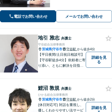
た」「会社の不祥事への対応を検討し
たい」「遺産分割や遺留分の問題が生
じた」など——受任から解決まで当職
電話でお問い合わせ
メールでお問い合わせ
が一貫担当いたします
地引 雅志
弁護士
守谷総合法律事務所
茨城県
守谷市
守谷駅
から徒歩4分
|
【平日夜間/土日祝日相談可】
詳細を見
【守谷駅徒歩4分】依頼者に寄
る
り添い、ともに解決を目指し
ます。
鯉沼 敦規
弁護士
ひかる総合法律事務所
茨城県
守谷市
守谷駅
から徒歩2分
|
{休日対応可} 対話を重視し、
詳細を見
優しくわかりやすい法サービ