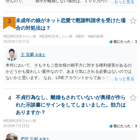
せんので、 相手が離婚しない場合は、１００万円程度となる可能
今年に再婚したが主人はお金に厳しい為、一括で220万円を支払う事は
性があると思われます。 交渉については、相手としても、裁判を
困難 仮に裁判で敗訴した場合でも、分割払いになる可能性はあります
するデメリットはありますから（経済的、時間的、精神的負担等）、
か。 ⇒判決となり敗訴してしまった場合は、強制執行により不動産等
反対にご自身が、裁判も辞さずという姿勢を示すことで、プラス
3
未成年の娘がネット恋愛で慰謝料請求を受けた場
の財産を差し押さえられ、そこから債権回収が図られることになりま
に働く可能性は有り得ます。 交渉で解決する多くの場合は、相手
合の対処法は？
すが、 和解であれば柔軟な解決が可能ですので、その場合は分割払
が弁護士に依頼しているケースで、５０万円以下で合意できる場合は
いにより支払うことも十分可能です。 ⑤ このような事情であれば、私
#慰謝料請求された側
#慰謝料請求したい側
#裁判
#婚約破棄
稀であると思います。 通常は、６０万円から８０万円程度になる
2026年7月27日
役にたった
3
は120万円のみ和解交渉を続けるべきでしょうか。 ⇒ご相談者様の認
ことが多いというのが私の印象です。 ２ 質問② ご記載の内容が
識を前提にすれば、１００万円も含めて返済する必要はないと考えら
減額を進めるうえでの交渉材料かと思います。 なお、ご自身が離
王 宣麟
れるため、 120万円のみについて交渉を続けることがベターかと存じ
弁護士
婚しないことは、交渉材料にはならないかと思いますので、ご注意く
ます。
ださい。 また、相手夫婦の婚姻関係が既に破綻していたことや、
本件において、そもそもご息女様の相手方に対する権利侵害があるの
相手女性が結婚しているとは知らなかったと主張することもあります
かどうかも疑わしい案件なので、あまり気にされる必要はないのでは
が、 ケースバイケースですので、ご自身の場合にそれらの主張が
ないかと思います。 なお、LINEアカウントからであっても、そこに紐
できるかはよくお考え下さい。 ３ 質問③ 違約金を５０万円とす
づけられた電話番号の開示→携帯電話会社から氏名・住所が開示され
る旨の交渉をすることが妥当かどうかという基準はありません。
るパターンはありえるものの、本件のような精神的損害が発生したと
公序良俗に反するような金額では、その条項自体が無効になり得ます
明確にいえないような案件において開示がなされる可能性も低いので
4
不貞行為なし、離婚もされていないが奥様が作ら
が、 ２００万円でも、５０万円でも、公序良俗に反するほど高額
はないかと推察します。
れた示談書にサインをしてしまいました。効力は
とはいえないと考えますので、 結局は、妥当かどうかというより
ありますか？
も、ご自身が納得できるかどうかという基準でお考えいただくといい
と思います。 そのうえで、合意できるかは、相手も納得できるか
#慰謝料請求された側
否かにかかってはきますが。 ４ 質問④ ご記載の内容からは判断
2026年7月15日
役にたった
3
できないのですが、 清算条項を記載しないで合意することはリス
クがありますので、むしろ、原則としては、清算条項を記載するべき
肥田 弘昭
弁護士