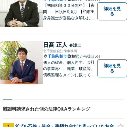
【初回相談３０分無料】【夜
詳細を見
間，土日祝日対応】【柏市出
る
身弁護士が妥協なき解決に尽
力します】柏市及び近隣市町
村の企業さま及び市民の皆さ
まに良質な法的サービスを提
供いたします。
日髙 正人
弁護士
北千葉総合法律事務所
千葉県
柏市
柏駅
から徒歩5分
|
個人の破産、個人再生、会社
詳細を見
の事業再生、廃業、破産等、
る
債務整理をメインに扱ってお
ります。会社が破産する場
合、代表者個人について、経
営者保証ガイドラインにとる
私的整理も取扱い可能です。
債務に関する初回相談は無料
慰謝料請求された側の法律Q&Aランキング
です。
1
ダブル不倫・借金・手切れ金だと思っていたお金