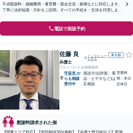
不貞慰謝料・婚姻費用・養育費・面会交流・親権などに対応します。
丁寧に法的知識・方針をご説明。すべての手続き・交渉を代理します
【子連れ相談可】【休日・夜間面談可】
電話で面談予約
佐藤 良
東京都
インタビュー
を見る
弁護士
ブルーバード法律事務所
営業時
守谷市
か
面談方法(対面・電
らも相談
話・ビデオなど)は
間：本日
受付中
応相談
定休日
慰謝料請求された側
【関東エリア対応】【初回相談30分無料】【弁護士歴15年以上】慰謝