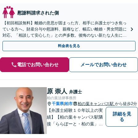
慰謝料請求された側
【初回相談無料】離婚の意思が固まった方、相手に弁護士がつき焦っ
ている方へ。財産分与や慰謝料、親権など、幅広い離婚・男女問題に
対応。「相談して安心した」との声多数。後悔のない新たな人生に向
けて、ご希望をじっくり伺いサポートします。
料金表を見る
電話でお問い合わせ
メールでお問い合わせ
原 崇人
弁護士
柏の葉法律事務所
千葉県
柏市
柏の葉キャンパス駅
から徒歩2分
|
【弁護士経験１０年以上の実
詳細を見
績】【柏の葉キャンパス駅隣
る
接「ららぽーと・柏の葉」
内】【不動産・遺産相続の解
決多数・同分野の初回相談無