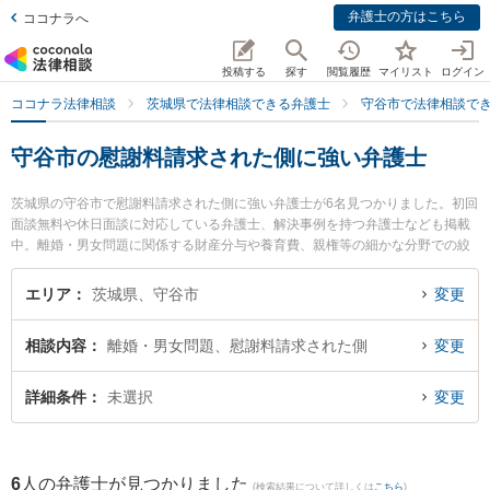
弁護士の方はこちら
ココナラへ
投稿する
探す
閲覧履歴
マイリスト
ログイン
ココナラ法律相談
茨城県で法律相談できる弁護士
守谷市で法律相談で
守谷市の慰謝料請求された側に強い弁護士
茨城県の守谷市で慰謝料請求された側に強い弁護士が6名見つかりました。初回
面談無料や休日面談に対応している弁護士、解決事例を持つ弁護士なども掲載
中。離婚・男女問題に関係する財産分与や養育費、親権等の細かな分野での絞
り込み検索もでき便利です。特に弁護士法人長瀬総合法律事務所 守谷支所の大
久保 潤弁護士や弁護士法人翠 守谷事務所の山田 雄治弁護士、市川法律事務所
エリア
茨城県、守谷市
変更
の吉津 和輝弁護士のプロフィール情報や弁護士費用、強みなどが注目されてい
ます。『守谷市で土日や夜間に発生した慰謝料請求された側のトラブルを今す
相談内容
離婚・男女問題、慰謝料請求された側
変更
ぐに弁護士に相談したい』『慰謝料請求された側のトラブル解決の実績豊富な
近くの弁護士を検索したい』『初回相談無料で慰謝料請求された側を法律相談
できる守谷市内の弁護士に相談予約したい』などでお困りの相談者さんにおす
詳細条件
未選択
変更
すめです。
6
人の弁護士が見つかりました
(検索結果について詳しくは
こちら
)