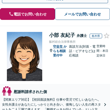
電話でお問い合わせ
メールでお問い合わせ
小部 友紀子
弁護士
栃木県
飯村総合法律事務所
営業時
守谷市
か
面談方法(対面・電
らも相談
話・ビデオなど)は
間：本日
受付中
応相談
定休日
慰謝料請求された側
【関東エリア対応】【初回面談無料】仕事や育児で忙しいあなたへ。
女性弁護士があなたにしっかりと向き合い、後悔しない人生の再スタ
ートを二人三脚で考えます。「離婚すべきか悩んでいる」という方も