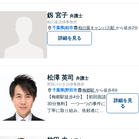
料】
釼 宮子
弁護士
柏の葉法律事務所
千葉県
柏市
柏の葉キャンパス駅
から徒歩2分
|
詳細を見る
松澤 英司
弁護士
野田けやき法律事務所
千葉県
野田市
梅郷駅
から徒歩4分
|
【梅郷駅徒歩4分】【初回面談
詳細を見
30分無料】 一つ一つの事件に
る
丁寧に取り組み、依頼者にと
って納得できる解決に至るよ
う努力いたします。 安心して
ご相談いただければと思いま
す。