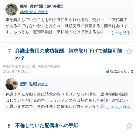
最後に、ご依頼になる場合の弁護士費用は、ご依頼になる弁護士によ
離婚・男女問題に強い弁護士
り異なりますので、直接ご確認いただくといいですよ。 ご質問に対す
髙橋 俊太
弁護士
る回答は以上ですが、可能であれば、ご依頼になるかは別にして、お
車を購入していたことを相手方に知られた場合、交渉上、「支払能力
近くの弁護士に直接相談されて、今後の対応についてアドバイスを求
があるのではないか」と見られ、減額交渉に影響する可能性はありま
めることをおすすめいたします。 ご参考にしていただけますと幸いで
す。もっとも、慰謝料額は、支払能力だけで決まるものではなく、不
す。
貞行為の有無、やり取りの内容、会っていた回数、夫婦関係への影
響、離婚・別居の有無、証拠関係等によって判断されます。 ご記載の
ように、LINEのやり取りと数回の食事のみで性交渉がないのであれ
7
弁護士費用の成功報酬、請求取り下げで減額可能
ば、原則として不貞慰謝料支払義務は否定されます。他方で、性交渉
か？
がない場合でも、親密なやり取りの内容や関係の態様によっては、婚
#慰謝料請求された側
#離婚の慰謝料
姻共同生活の平穏を害したとして、例外的に慰謝料支払義務が肯定さ
2026年7月26日
役にたった
2
れることもあります。 すでに弁護士に依頼されているのであれば、車
の購入事情も含めて説明し、支払能力の問題と、そもそもの慰謝料額
肥田 弘昭
弁護士
の相当性を分けて交渉してもらう方がよいでしょう。
弁護士さんが動く前に請求の取り下げとなった場合、成功報酬の減額
はしていただけるのでしょうか？との点は契約をした弁護士次第にか
と思いますので、その弁護士に確認した方が良いかと思います。ご参
考にしてください。
8
不倫していた配偶者への手紙