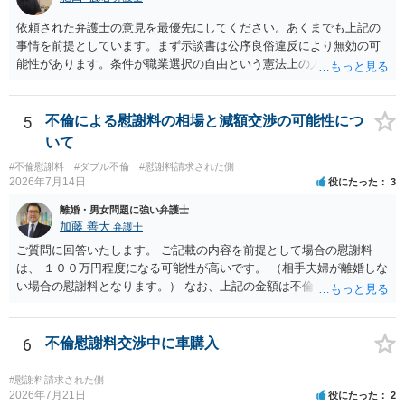
であるとお考えいただくといいです。 ご質問に対する回答は以上で
依頼された弁護士の意見を最優先にしてください。あくまでも上記の
すが、可能であれば、ご依頼になるかは別として、お近くの弁護士に
事情を前提としています。まず示談書は公序良俗違反により無効の可
直接相談されて、 今後の対応についてアドバイス等を求めることを
能性があります。条件が職業選択の自由という憲法上の人権を侵害し
お勧めいたします。 ご参考にしていただければ幸いです。
た内容であるからです。次に、サインをさせた経緯から、強迫取消の
可能性もあるかと思います。ご参考にしてください。
5
不倫による慰謝料の相場と減額交渉の可能性につ
いて
#不倫慰謝料
#ダブル不倫
#慰謝料請求された側
2026年7月14日
役にたった
3
離婚・男女問題に強い弁護士
加藤 善大
弁護士
ご質問に回答いたします。 ご記載の内容を前提として場合の慰謝料
は、 １００万円程度になる可能性が高いです。 （相手夫婦が離婚しな
い場合の慰謝料となります。） なお、上記の金額は不倫をした２名が
支払う総額の相場ですので、 ご自身が全額支払った場合は相手女性に
半額程度の支払を求める、 求償ができることになります。 その求償権
を放棄する場合の慰謝料相場は、６０万円から８０万円程度になるこ
6
不倫慰謝料交渉中に車購入
とが多いです。 （相手夫婦が離婚しませんので、減額してでも求償権
を放棄してもらうメリットがあることになります。） ５年後に離婚す
#慰謝料請求された側
る可能性について、慰謝料額に影響が出る可能性はないと考えます。
2026年7月21日
役にたった
2