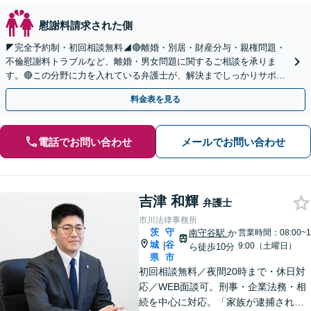
慰謝料請求された側
◤完全予約制・初回相談無料◢🔴離婚・別居・財産分与・親権問題・
不倫慰謝料トラブルなど、離婚・男女問題に関するご相談を承りま
す。🔴この分野に力を入れている弁護士が、解決までしっかりサポー
トいたします。まずはお気軽にお問い合わせください。
料金表を見る
電話でお問い合わせ
メールでお問い合わせ
吉津 和輝
弁護士
市川法律事務所
茨
守
南守谷駅
か
営業時間：08:00~1
城
谷
|
9:00（土曜日）
ら徒歩10分
県
市
初回相談無料／夜間20時まで・休日対
応／WEB面談可。刑事・企業法務・相
続を中心に対応。「家族が逮捕され