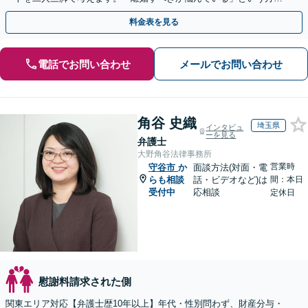
安心してお話しください【完全個室で対応・子連れ相談可】
料金表を見る
電話でお問い合わせ
メールでお問い合わせ
角谷 史織
埼玉県
インタビュ
ーを見る
弁護士
大野角谷法律事務所
営業時
守谷市
か
面談方法(対面・電
らも相談
話・ビデオなど)は
間：本日
受付中
応相談
定休日
慰謝料請求された側
関東エリア対応【弁護士歴10年以上】年代・性別問わず、財産分与・