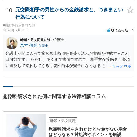
れば早めに弁護士に相談し、弁護士から回答をさせると良いでしょ
う。
10
元交際相手の男性からの金銭請求と、つきまとい
行為について
#慰謝料請求された側
2026年7月16日
役にたった
1
離婚・男女問題に強い弁護士
森本 偲音
弁護士
弁護士が間に入って接触禁止条項等を盛り込んだ書面を作成すること
は可能です。 ただし、あくまで書面ですので、相手方が接触禁止条項
に違反して接触してくる可能性自体が完全になくなる という訳ではあ
りませんので、その点ご留意ください。 また、本件ではこれ以上嫌が
らせ行為がエスカレートする前に、一度警察に相談した方がよいかと
存じます。 以上、ご参考までに。
慰謝料請求された側に関連する法律相談コラム
離婚・男女問題
慰謝料請求をされたけどお金がない場合
はどうなる？対処法やポイントを解説