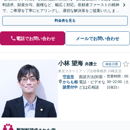
料請求、財産分与、親権など、幅広く対応。依頼者ファーストの精神
で、ご希望を丁寧にヒアリングし、適切な解決策をご提案いたしま
す。まずは無料相談でお悩みをお聞かせください。
料金表を見る
電話でお問い合わせ
メールでお問い合わせ
小林 望海
弁護士
神奈川県
東京スタートアップ法律事務所 川崎支店
営業時間：06:
守谷市
面談方法(対面・
からも相
電話・ビデオな
30~22:00（土
談受付中
ど)は応相談
日祝日）