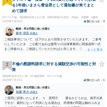
を1年後いまさら脅迫罪として通知書が来てまと
めて請求
#ダブル不倫
#慰謝料請求された側
#異性関係(不貞等)
#借金・浪費癖
#裁判
2026年7月30日
役にたった
3
離婚・男女問題に強い弁護士
森本 偲音
弁護士
ご相談事項について、以下のとおり回答させていただきます。 ご参考
にしていただき、ご心配であれば最寄りの法律事務所に関係資料一式
をご持参の上、ご相談していただければと存じます。 ① このLINEの
流れを見る限り、100万円は貸付金ではなく、手切れ金・和解金と評価
される可能性はあるのか ⇒LINEを含む１００万円の貸付に至るまでの
やり取り等の経緯、誓約書の内容等を踏まえて、関係を清算するため
2
不倫の慰謝料請求に対する減額交渉の可能性と対
の 金銭であったと評価される可能性はあると考えます。 ② 「今後一
策
切関与しないなら100万円振り込む」というLINEや誓約書は、裁判上
#慰謝料請求された側
#不倫慰謝料
#ダブル不倫
どの程度証拠価値があるのか ⇒前後のやり取りや誓約書の具体的内容
2026年7月31日
役にたった
1
を見ない限り、具体的な判断はできませんが、一定の証拠価値はある
と考えます。 ③ 借用書があっても、後から100万円を貸付扱いに変更
離婚・男女問題に強い弁護士
することは認められるのか。 ⇒おそらく１００万円は不当利得（受け
加藤 善大
弁護士
取る正当な権利がないのに利益を取得した）として返還請求されてい
ご質問に回答いたします。 １ 質問① 通るかどうかは、相手次第
るものかと推察しますので、 貸金返還ではないかと存じます。 ④ 私
ですが、裁判になって判決になる場合は、求償権の問題は触れられま
は現在、収入も不安定で貯金もなくリボ払い借金が既に約100万あり。