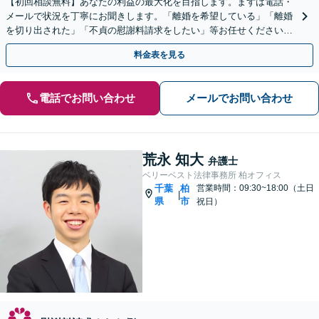
【初回相談無料】あなたの利益の最大化を目指します。まずは電話・
メールで状況を丁寧にお聞きします。「離婚を希望している」「離婚
を切り出された」「不貞の慰謝料請求をしたい」等お任せください。
【リーズナブルな料金設定】
料金表を見る
電話でお問い合わせ
メールでお問い合わせ
荒永 知大
弁護士
ベリーベスト法律事務所 柏オフィス
千葉
柏
営業時間：09:30~18:00（土日
|
県
市
祝日）