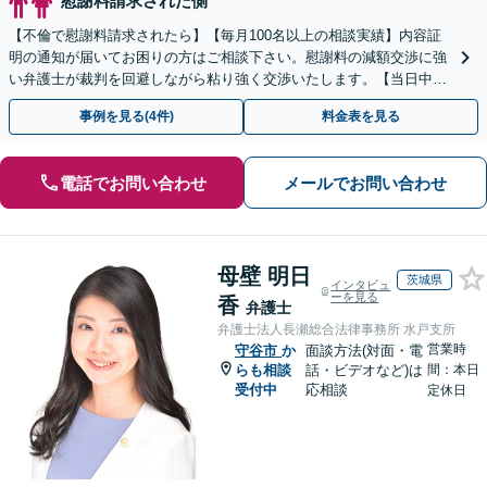
慰謝料請求された側
【不倫で慰謝料請求されたら】【毎月100名以上の相談実績】内容証
明の通知が届いてお困りの方はご相談下さい。慰謝料の減額交渉に強
い弁護士が裁判を回避しながら粘り強く交渉いたします。【当日中の
相談可(予約制)】【関東エリア全域対応】
事例を見る(4件)
料金表を見る
電話でお問い合わせ
メールでお問い合わせ
母壁 明日
茨城県
インタビュ
ーを見る
香
弁護士
弁護士法人長瀬総合法律事務所 水戸支所
営業時
守谷市
か
面談方法(対面・電
らも相談
話・ビデオなど)は
間：本日
受付中
応相談
定休日