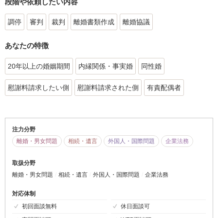
段階や依頼したい内容
調停
審判
裁判
離婚書類作成
離婚協議
あなたの特徴
20年以上の婚姻期間
内縁関係・事実婚
同性婚
慰謝料請求したい側
慰謝料請求された側
有責配偶者
注力分野
離婚・男女問題
相続・遺言
外国人・国際問題
企業法務
取扱分野
離婚・男女問題
相続・遺言
外国人・国際問題
企業法務
対応体制
初回面談無料
休日面談可