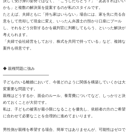
決して受け身の姿勢ではなく、「こうしたらどう？」「ああすればいい
かも」と複数の解決策を提案するのが私のスタイルです。
たとえば、夫婦ともに「持ち家はいらない」場合には、家を先に売る合
意をして売却して現金に変え、いったん弁護士の預かり口座にプール
し、それをどう分割するかを裁判官に判断してもらう、といった解決が
考えられます。
「夫婦で会社経営をしており、株式を共同で持っている」など、複雑な
案件も得意です。
◆ 親権問題に強み
━━━━━━━━━━━━
子どものいる離婚において、今後どのように関係を構築していくかは大
変重要な問題です。
親権はどうするか、面会のルール、養育費についてなど、しっかりと決
めておくことが大切です。
私は、子どもの被害が最小限になることを優先し、依頼者の方のご希望
に合わせて必要なことを合理的に進めてまいります。
男性側が親権を希望する場合、簡単ではありませんが、可能性はゼロで