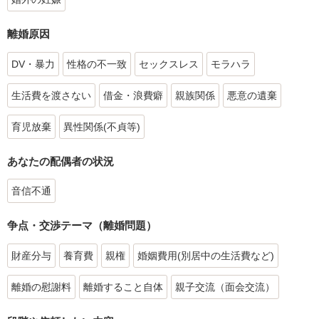
離婚原因
DV・暴力
性格の不一致
セックスレス
モラハラ
生活費を渡さない
借金・浪費癖
親族関係
悪意の遺棄
育児放棄
異性関係(不貞等)
あなたの配偶者の状況
音信不通
争点・交渉テーマ（離婚問題）
財産分与
養育費
親権
婚姻費用(別居中の生活費など)
離婚の慰謝料
離婚すること自体
親子交流（面会交流）