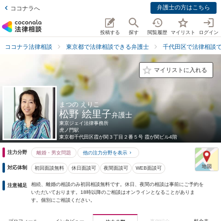
弁護士の方はこちら
ココナラへ
投稿する
探す
閲覧履歴
マイリスト
ログイン
ココナラ法律相談
東京都で法律相談できる弁護士
千代田区で法律相談
マイリストに入れる
まつの えりこ
松野 絵里子
弁護士
東京ジェイ法律事務所
虎ノ門駅
東京都
千代田区霞が関３丁目２番５号 霞が関ビル4階
注力分野
離婚・男女問題
他の注力分野を表示
対応体制
初回面談無料
休日面談可
夜間面談可
WEB面談可
相続、離婚の相談のみ初回相談無料です。休日、夜間の相談は事前にご予約を
注意補足
いただいております。18時以降のご相談はオンラインとなることがありま
す。個別にご相談ください。