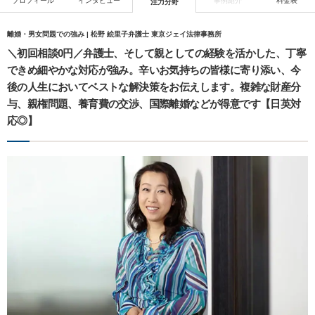
プロフィール
インタビュー
事例紹介
料金表
注力分野
離婚・男女問題での強み | 松野 絵里子弁護士 東京ジェイ法律事務所
＼初回相談0円／弁護士、そして親としての経験を活かした、丁寧
できめ細やかな対応が強み。辛いお気持ちの皆様に寄り添い、今
後の人生においてベストな解決策をお伝えします。複雑な財産分
与、親権問題、養育費の交渉、国際離婚などが得意です【日英対
応◎】