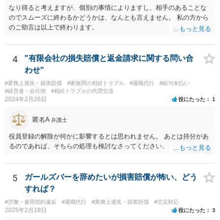
なり得ると考えますが、個別の事情によりますし、相手のあることな
のでスムーズに終わるかどうかは、なんとも言えません。 私の方から
のご助言は以上で終わります。
4
"有限会社の損失賠償と返金請求に関する問い合
わせ"
#業務上過失・損害賠償
#家族間の相続トラブル
#退職代行
#給与未払い
#経営者・会社側
#相続トラブルの代理交渉
2024年2月26日
役にたった
1
匿名A
弁護士
役員登録の解除が何かに影響するとは思われません。 あとは持分があ
るのであれば、そちらの処理も検討なさってください。
5
ガールズバーを辞めたいが損害賠償が怖い、どう
すれば？
#労働・雇用契約違反
#退職代行
#業務上過失・損害賠償
#労災対応
2025年2月18日
役にたった
3