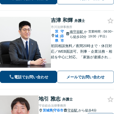
吉津 和輝
弁護士
市川法律事務所
茨
守
南守谷駅
か
営業時間：08:00~
城
谷
|
19:00（平日）
ら徒歩10分
県
市
初回相談無料／夜間20時まで・休日対
応／WEB面談可。刑事・企業法務・相
続を中心に対応。「家族が逮捕され
た」「会社の不祥事への対応を検討し
たい」「遺産分割や遺留分の問題が生
じた」など——受任から解決まで当職
電話でお問い合わせ
メールでお問い合わせ
が一貫担当いたします
地引 雅志
弁護士
守谷総合法律事務所
茨城県
守谷市
守谷駅
から徒歩4分
|