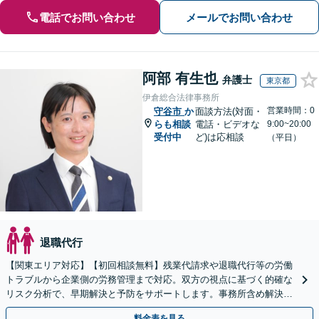
電話でお問い合わせ
メールでお問い合わせ
阿部 有生也
弁護士
東京都
伊倉総合法律事務所
営業時間：0
守谷市
か
面談方法(対面・
らも相談
電話・ビデオな
9:00~20:00
受付中
ど)は応相談
（平日）
退職代行
【関東エリア対応】【初回相談無料】残業代請求や退職代行等の労働
トラブルから企業側の労務管理まで対応。双方の視点に基づく的確な
リスク分析で、早期解決と予防をサポートします。事務所含め解決実
績は年300件以上！【時間外・Web相談も可】
料金表を見る