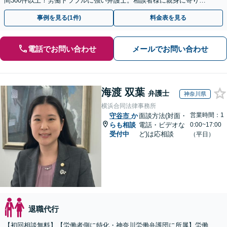
間300件以上！労働トラブルに強い弁護士。相談者様に親身に寄り添
い、ご納得のいただける解決を【休日・夜間相談OK】
事例を見る(1件)
料金表を見る
電話でお問い合わせ
メールでお問い合わせ
海渡 双葉
弁護士
神奈川県
横浜合同法律事務所
営業時間：1
守谷市
か
面談方法(対面・
らも相談
電話・ビデオな
0:00~17:00
受付中
ど)は応相談
（平日）
退職代行
【初回相談無料】【労働者側に特化・神奈川労働弁護団に所属】労働