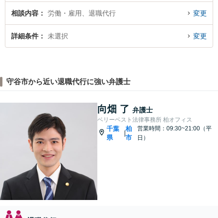
相談内容
労働・雇用、退職代行
変更
詳細条件
未選択
変更
守谷市から近い退職代行に強い弁護士
向畑 了
弁護士
ベリーベスト法律事務所 柏オフィス
千葉
柏
営業時間：09:30~21:00（平
|
県
市
日）