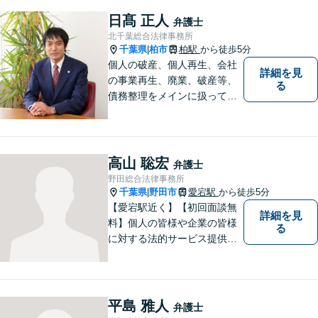
供いたします。
日髙 正人
弁護士
北千葉総合法律事務所
千葉県
柏市
柏駅
から徒歩5分
|
個人の破産、個人再生、会社
詳細を見
の事業再生、廃業、破産等、
る
債務整理をメインに扱ってお
ります。会社が破産する場
合、代表者個人について、経
営者保証ガイドラインにとる
私的整理も取扱い可能です。
高山 聡宏
弁護士
債務に関する初回相談は無料
野田総合法律事務所
です。
千葉県
野田市
愛宕駅
から徒歩5分
|
【愛宕駅近く】【初回面談無
詳細を見
料】個人の皆様や企業の皆様
る
に対する法的サービス提供に
誠実に取り組んでいきたいと
考えております。刑事事件／
民事事件／家事事件／企業法
務など、幅広く対応します。
平島 雅人
弁護士
【当日／夜間／休日対応可】