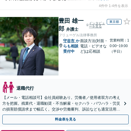
4件中 1-4件を表示
豊田 雄一
東京都
インタビュ
ーを見る
郎
弁護士
フリューゲル法律事務所
営業時間：1
守谷市
か
面談方法(対面・
らも相談
電話・ビデオな
0:00~19:00
受付中
ど)は応相談
（平日）
退職代行
【メール・電話相談可】会社員経験あり。労働者／使用者双方の考え
方を把握。残業代・退職勧奨・不当解雇・セクハラ・パワハラ・労災
の損害賠償請求まで幅広く。交渉や労働審判、訴訟なども適宜活用
し、早期かつ最善の解決を目指します【初回面談無料】
料金表を見る