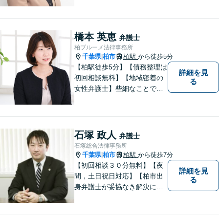
橋本 英恵
弁護士
柏ブルーメ法律事務所
千葉県
柏市
柏駅
から徒歩5分
|
【柏駅徒歩5分】【債務整理は
詳細を見
初回相談無料】【地域密着の
る
女性弁護士】些細なことでも
お気軽にご相談下さい。
石塚 政人
弁護士
石塚総合法律事務所
千葉県
柏市
柏駅
から徒歩7分
|
【初回相談３０分無料】【夜
詳細を見
間，土日祝日対応】【柏市出
る
身弁護士が妥協なき解決に尽
力します】柏市及び近隣市町
村の企業さま及び市民の皆さ
まに良質な法的サービスを提