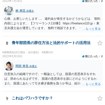
2022年7月16日
役にたった
2
林 孝匡
弁護士
心痛、お察しいたします...。 違約金が発生するかどうかなどは、 契約
内容によります。 【フリーランス110番】 https://freelance110.jp ↑ 東
京弁護士会が運営しています。 無料で相談できます。 一度、ご相談す
ることを検討してみてください。 かりに違約金が発生するとしても、
「パワハラしてたよね」という材料で 減額交渉も可能かもしれませ
ん。
8
青年部団長の辞任方法と法的サポートの活用法
#退職理由(自己都合・会社都合)
#退職代行
2022年5月10日
役にたった
2
岡部 将吾
弁護士
任意加入の組織ですので、一般論としては、脱退の意思表示をすれ
ば、辞められるはずです。 脱退の意思表示を誰にどのようにするか、
また、脱退にあたって引き継ぎ義務を負うか等は、組織の実態等を踏
まえて個別的に判断する必要があります。 弁護士に直接相談すれば、
もう少し具体的な対応方法についてアドバイスを受けられると思いま
す。
9
これはパワハラですか？