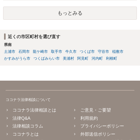
もっとみる
近くの市区町村を選び直す
県南
土浦市
石岡市
龍ケ崎市
取手市
牛久市
つくば市
守谷市
稲敷市
かすみがうら市
つくばみらい市
美浦村
阿見町
河内町
利根町
ココナラ法律相談について
ココナラ法律相談とは
ご意見・ご要望
法律Q&A
利用規約
法律相談コラム
プライバシーポリシー
ココナラとは
外部送信ポリシー