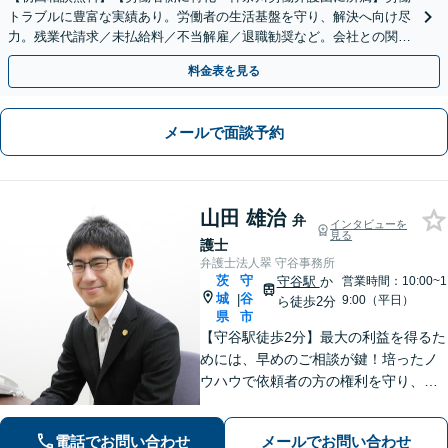
トラブルに豊富な実績あり。労働者の生活基盤を守り、解決へ向け尽
力。残業代請求／未払給料／不当解雇／退職勧奨など。会社との関係
性も考慮し、ご意向を尊重しながら丁寧に対応いたします
料金表を見る
メールで面談予約
山田 雄治
弁
インタビューを
見る
護士
弁護士法人翠 守谷事務所
茨
守
守谷駅
か
営業時間：10:00~1
城
谷
|
9:00（平日）
ら徒歩2分
県
市
【守谷駅徒歩2分】最大の利益を得るた
めには、早めのご相談が鍵！培ったノ
ウハウで依頼者の方の権利を守り、最
上のリーガルサービスをお届けしま
す。借金、遺言相続、離婚、企業法務
電話でお問い合わせ
メールでお問い合わせ
その他どんな相談でも受け付けます。