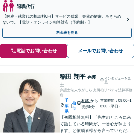
退職代行
【解雇・残業代の相談料0円】サービス残業、突然の解雇、あきらめ
ないで。【電話・オンライン相談対応（予約制）】
料金表を見る
電話でお問い合わせ
メールでお問い合わせ
稲田 翔平
弁護
インタビューを見
る
士
弁護士法人やがしら 支所柏リバティ法律事務
所
千
柏駅
から
営業時間：09:00~1
柏
葉
|
8:00（平日）
徒歩5分
市
県
【初回相談無料】「先生のところに来
て話している時間が、一番心が休まり
ます」と依頼者様から言っていただい