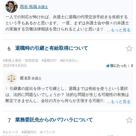
西谷 拓哉
弁護士
一人での対応が怖ければ、弁護士に退職の代理交渉手続きを依頼する
という手もあるかと思います。 一度、まずは弁護士会や個々の弁護士
の実施する労働法律相談を受けられるとよいと思います。
6
退職時の引継と有給取得について
#業務上過失・損害賠償
#退職代行
#給与未払い
2024年4月6日
役にたった
2
匿名B
弁護士
〉引継書の提出を持って引継とし、退職までは有給を使うという選択
は、法的に問題ないでしょうか？ 法的な問題が生じる可能性の有無は
断定できませんし、会社の方から何らか主張する可能性はあります。
しかし、現実に損害賠償責任を負うことは、ほとんど考えられませ
ん。 それよりも、書いておられる事情がある場合は、いつ、どのよう
な方法で、退職の意思及び退職日まで全日有給休暇を使用することを
7
業務委託先からのパワハラについて
会社に伝えるかが、問題になるかもしれないです。 場合よっては退職
代行の利用などもご検討なさってください。
#セクハラ
#退職代行
#パワハラ