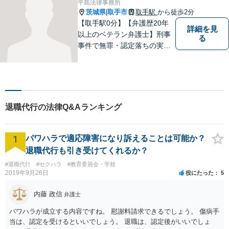
平島法律事務所
お気軽にご相談ください。
茨城県
取手市
取手駅
から徒歩2分
|
【取手駅0分】【弁護歴20年
詳細を見
以上のベテラン弁護士】刑事
る
事件で無罪・認定落ちの実績
多数！その他、民事事件・家
事事件でも豊富な経験を有し
ます。お困りごとがありまし
たら、お気軽にご相談くださ
い！【毎日対応◎】
退職代行の法律Q&Aランキング
1
パワハラで適応障害になり訴えることは可能か？
退職代行も引き受けてくれるか？
#退職代行
#セクハラ
#教育委員会・学校
2019年9月26日
役にたった
5
内藤 政信
弁護士
パワハラが成立する内容ですね。 慰謝料請求できるでしょう。 傷病手
当は、認定を受けるといいでしょう。 退職は、認定後がいいでしょ