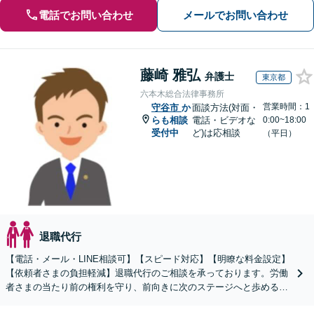
電話でお問い合わせ
メールでお問い合わせ
藤崎 雅弘
弁護士
東京都
六本木総合法律事務所
営業時間：1
守谷市
か
面談方法(対面・
らも相談
電話・ビデオな
0:00~18:00
受付中
ど)は応相談
（平日）
退職代行
【電話・メール・LINE相談可】【スピード対応】【明瞭な料金設定】
【依頼者さまの負担軽減】退職代行のご相談を承っております。労働
者さまの当たり前の権利を守り、前向きに次のステージへと歩めるよ
う全力でサポートいたします。