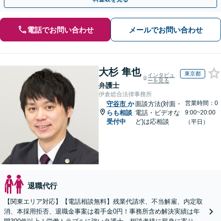
電話でお問い合わせ
メールでお問い合わせ
大杉 隼也
東京都
インタビュ
ーを見る
弁護士
伊倉総合法律事務所
営業時間：0
守谷市
か
面談方法(対面・
らも相談
電話・ビデオな
9:00~20:00
受付中
ど)は応相談
（平日）
退職代行
【関東エリア対応】【電話相談無料】残業代請求、不当解雇、内定取
消、本採用拒否、退職金事案は着手金0円！事務所含め解決実績は年