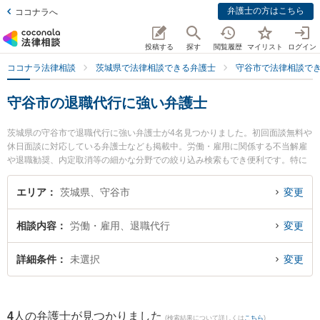
弁護士の方はこちら
ココナラへ
投稿する
探す
閲覧履歴
マイリスト
ログイン
ココナラ法律相談
茨城県で法律相談できる弁護士
守谷市で法律相談で
守谷市の退職代行に強い弁護士
茨城県の守谷市で退職代行に強い弁護士が4名見つかりました。初回面談無料や
休日面談に対応している弁護士なども掲載中。労働・雇用に関係する不当解雇
や退職勧奨、内定取消等の細かな分野での絞り込み検索もでき便利です。特に
弁護士法人翠 守谷事務所の山田 雄治弁護士や市川法律事務所の吉津 和輝弁護
士、守谷総合法律事務所の地引 雅志弁護士のプロフィール情報や弁護士費用、
エリア
茨城県、守谷市
変更
強みなどが注目されています。『守谷市で土日や夜間に発生した退職代行のト
ラブルを今すぐに弁護士に相談したい』『退職代行のトラブル解決の実績豊富
相談内容
労働・雇用、退職代行
変更
な近くの弁護士を検索したい』『初回相談無料で退職代行を法律相談できる守
谷市内の弁護士に相談予約したい』などでお困りの相談者さんにおすすめで
す。
詳細条件
未選択
変更
4
人の弁護士が見つかりました
(検索結果について詳しくは
こちら
)