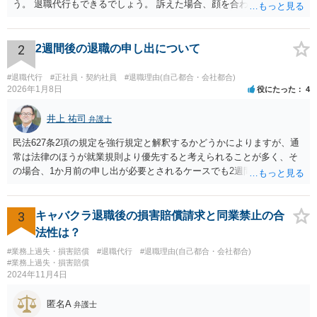
う。 退職代行もできるでしょう。 訴えた場合、顔を合わすことは、あ
るかもしれません。 そのときは、弁護士も一緒ですから、いまより恐
れは 減じて来るでしょう。
2
2週間後の退職の申し出について
#退職代行
#正社員・契約社員
#退職理由(自己都合・会社都合)
2026年1月8日
役にたった
4
井上 祐司
弁護士
民法627条2項の規定を強行規定と解釈するかどうかによりますが、通
常は法律のほうが就業規則より優先すると考えられることが多く、そ
の場合、1か月前の申し出が必要とされるケースでも2週間前の退職予
告で退職の効果が生じると考えられます。 もっとも、退職1か月前の
申し出は世間のあらゆる業種で広く採用されたルールであり、それ自
体が不合理と判断されるようなものではないため、就業規則・退職金
3
キャバクラ退職後の損害賠償請求と同業禁止の合
規程において「正当な理由なく会社の承認を得ずに退職した場合や引
法性は？
継ぎを行わずに退職した場合に退職金を減額ないし不支給とする」旨
#業務上過失・損害賠償
#退職代行
#退職理由(自己都合・会社都合)
の条項が設けられている場合、その制約を受けることは考えられま
#業務上過失・損害賠償
す。
2024年11月4日
匿名A
弁護士