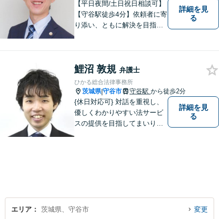
【平日夜間/土日祝日相談可】
詳細を見
【守谷駅徒歩4分】依頼者に寄
る
り添い、ともに解決を目指し
ます。
鯉沼 敦規
弁護士
ひかる総合法律事務所
茨城県
守谷市
守谷駅
から徒歩2分
|
{休日対応可} 対話を重視し、
詳細を見
優しくわかりやすい法サービ
る
スの提供を目指してまいりま
す。
エリア
茨城県、守谷市
変更