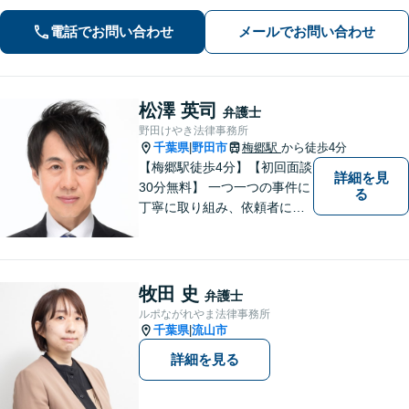
たこともありました。自身の交通事故
被害の経験も踏まえ、ご相談者様が納
電話でお問い合わせ
メールでお問い合わせ
得して前に進める解決を大切にしてい
ます。お困りの際はお気軽にご相談く
ださい。
松澤 英司
弁護士
野田けやき法律事務所
千葉県
野田市
梅郷駅
から徒歩4分
|
【梅郷駅徒歩4分】【初回面談
詳細を見
30分無料】 一つ一つの事件に
る
丁寧に取り組み、依頼者にと
って納得できる解決に至るよ
う努力いたします。 安心して
ご相談いただければと思いま
す。
牧田 史
弁護士
ルポながれやま法律事務所
千葉県
流山市
|
詳細を見る