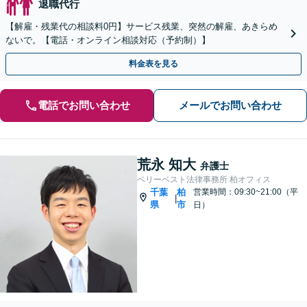
退職代行
【解雇・残業代の相談料0円】サービス残業、突然の解雇、あきらめ
ないで。【電話・オンライン相談対応（予約制）】
料金表を見る
電話でお問い合わせ
メールでお問い合わせ
荒永 知大
弁護士
ベリーベスト法律事務所 柏オフィス
千葉
柏
営業時間：09:30~21:00（平
|
県
市
日）