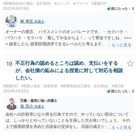
#退職理由(自己都合・会社都合)
#セクハラ
#パワハラ
#退職代行
2022年4月19日
役にたった
2
林 孝匡
弁護士
オーナーの発言、 ハラスメントのオンパレードです。 ・セクハラ ・
パワハラ ・モラハラ 「殺してやるからよ！」って脅迫ですしね... ===
= 録音したら 損害賠償請求できるレベルだと考えます。 ━━━━━━
━━━ ▼ ご参考になればと ━━━━━━━━━ ・証拠の集め方 ・訴
え方 ・パワハラ裁判例については、 私がブログを書いています。 プ
ロフィールのリンクから飛べます。 ご参考になれば幸いです。
10
不正行為の認めるところは認め、支払いをする
が、会社側の妬みによる捏造に対して対応を相談
したい。
#退職代行
#業務上過失・損害賠償
#退職理由(自己都合・会社都合)
#過労死
2024年4月22日
役にたった
2
労働・雇用に強い弁護士
泉 亮介
弁護士
会社への詐欺等になり得る行為ですので、やっていない部分について
は、しっかりとやっていないことを主張した方が良いでしょう。 その
上で損害賠償を含めた示談金の交渉をし、示談の成立を目指す必要が
あるでしょう。