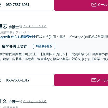
せ
メール
 直志
インタビューを見る
弁護士
人法律事務所フォレスト
ちなか市
からも相談受付中
面談方法(対面・電話・ビデオなど)は応相談
営業時間
顧問弁護士契約
料金表を見る
所の顧問契約数320社以上】【顧問料3.3万円〜】【北浦和駅2分】契約書
。建築・内装業・不動産、飲食業など幅広い業界に対応できます【企業・個
せ
メール
佳久
弁護士
インタビューを見る
イン法律事務所