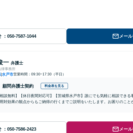
せ
メール
俊一
弁護士
法律事務所
県
水戸市
営業時間：09:30~17:30（平日）
|
顧問弁護士契約
料金表を見る
相談無料】【休日夜間対応可】【茨城県水戸市】誰にでも気軽に相談できる
用対効果の観点からもご納得の行くまでご説明をいたします。お困りのこと
せ
メール