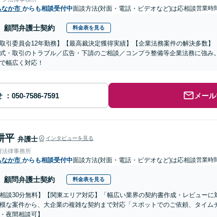
ちなか市
からも相談受付中
面談方法(対面・電話・ビデオなど)は応相談
営業時間
顧問弁護士契約
料金表を見る
取引委員会12年勤務】【最高裁決定獲得実績】【企業法務案件の解決多数】
式・取引のトラブル／広告・下請のご相談／コンプラ整備等企業法務に強み
で幅広く対応！
せ
メール
耕平
弁護士
インタビューを見る
附法律事務所
ちなか市
からも相談受付中
面談方法(対面・電話・ビデオなど)は応相談
営業時間
顧問弁護士契約
料金表を見る
相談30分無料】【関東エリア対応】「幅広い業界の契約書作成・レビューに
模な案件から、大企業の複雑な契約まで対応「スポットでのご依頼、タイム
・夜間相談可】