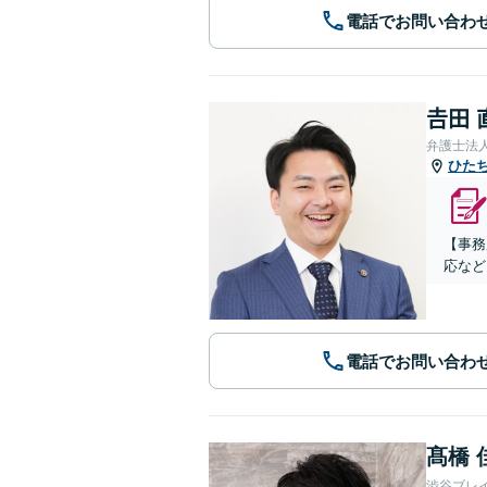
電話でお問い合わ
𠮷田
弁護士法
ひた
【事務
応など
電話でお問い合わ
髙橋 
渋谷ブレ