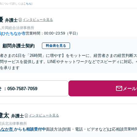
果について詳しくは
こちら
)
優
弁護士
インタビューを見る
人片岡総合法律事務所
県
ひたちなか市
営業時間：00:00~23:59（平日）
|
顧問弁護士契約
料金表を見る
者さまの1日を「26時間」に増やす】をモットーに、経営者さまの経営判断
問サービスを提供します。LINEやチャットワークなどでスピーディに対応
を承ります
せ
メール
遼太
弁護士
インタビューを見る
横浜北法律事務所
ちなか市
からも相談受付中
面談方法(対面・電話・ビデオなど)は応相談
営業時間