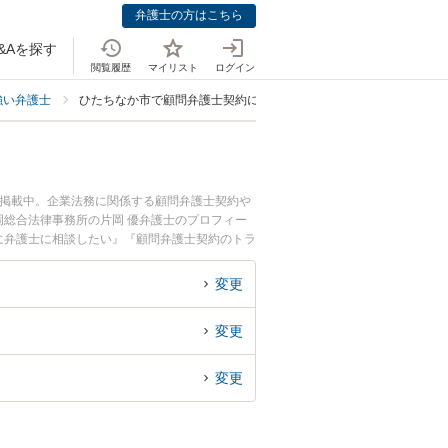
弁護士の方はこちら
&Aを探す
閲覧履歴
マイリスト
ログイン
強い弁護士
ひたちなか市で顧問弁護士契約に強い弁護士
も掲載中。企業法務に関係する顧問弁護士契約や
総合法律事務所の片岡 優弁護士のプロフィー
に弁護士に相談したい』『顧問弁護士契約のトラ
相談予約したい』などでお困りの相談者さんにお
変更
変更
変更