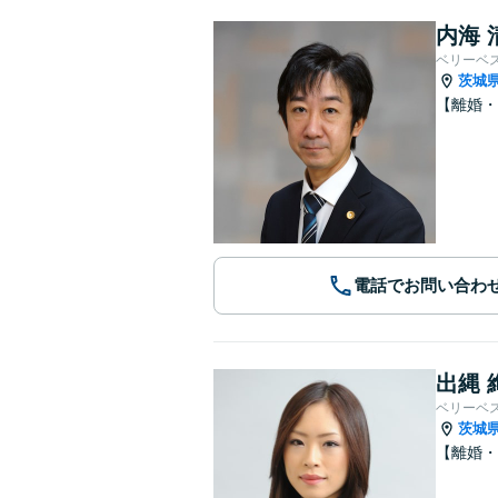
内海 
ベリーベ
茨城
【離婚・
電話でお問い合わ
出縄 
ベリーベ
茨城
【離婚・