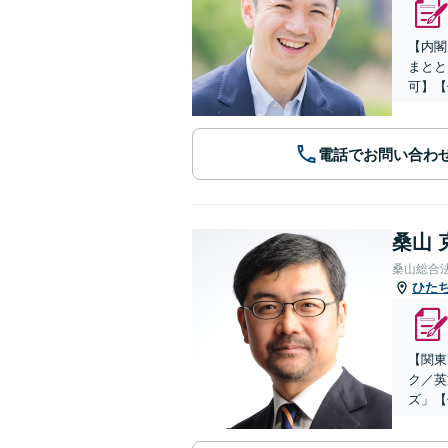
【内閣
まとと
可】【
電話でお問い合わ
桑山 
桑山総合
ひた
【関東
ク／英
ズ」【