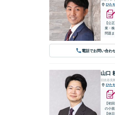
ひた
【公正
業・株
問題ま
電話でお問い合わ
山口 
日比谷見
ひた
【初回
の小規
【休日