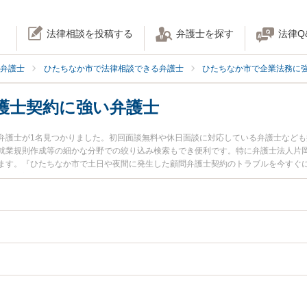
法律相談を投稿する
弁護士を探す
法律Q
弁護士
ひたちなか市で法律相談できる弁護士
ひたちなか市で企業法務に
護士契約に強い弁護士
弁護士が1名見つかりました。初回面談無料や休日面談に対応している弁護士など
就業規則作成等の細かな分野での絞り込み検索もでき便利です。特に弁護士法人片岡
ます。『ひたちなか市で土日や夜間に発生した顧問弁護士契約のトラブルを今すぐ
い』『初回相談無料で顧問弁護士契約を法律相談できるひたちなか市内の弁護士に