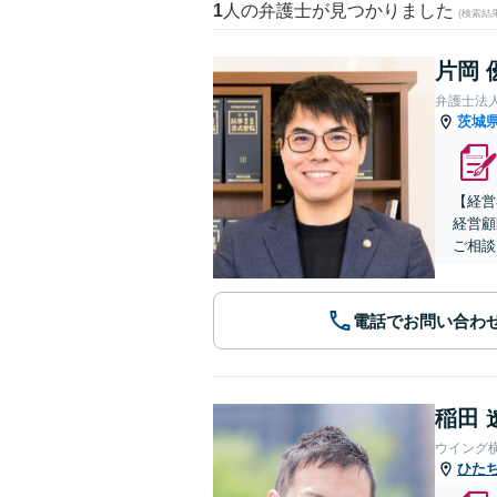
1
人の弁護士が見つかりました
(検索結
片岡 
弁護士法
茨城
【経営
経営顧
ご相談
電話でお問い合わ
稲田 
ウイング
ひた