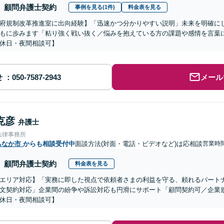
顧問弁護士契約
事例を見る(1件)
料金表を見る
府規制改革推進室に出向経験】「迅速かつ分かりやすい説明」未来を明確に
もに歩みます「粘り強く戦い抜く／悩みを抱えている方の課題や感情を言葉
休日・夜間相談可】
せ
メール
克彦
弁護士
法律事務所
ちなか市
からも相談受付中
面談方法(対面・電話・ビデオなど)は応相談
営業時間
顧問弁護士契約
料金表を見る
エリア対応】「実務に即した視点で依頼者さまの利益を守る、頼れるパート
文契約対応」企業間の紛争や訴訟対応も円滑にサポート「顧問契約可／企業
休日・夜間相談可】