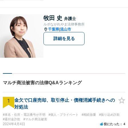
考えております。刑事事件／
民事事件／家事事件／企業法
務など、幅広く対応します。
牧田 史
弁護士
【当日／夜間／休日対応可】
ルポながれやま法律事務所
お気軽にご相談ください。
千葉県
流山市
|
詳細を見る
マルチ商法被害の法律Q&Aランキング
1
金欠で口座売却、取引停止・債権消滅手続きへの
対処法
#本名・住所・電話番号が不明
#個人・プライベート
#相続放棄
#振り込め詐欺
#還付金詐欺
#マルチ商法被害
2024年4月4日
役にたった
4