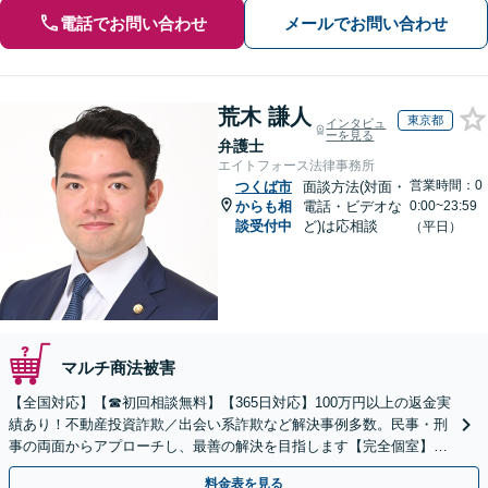
電話でお問い合わせ
メールでお問い合わせ
荒木 謙人
東京都
インタビュ
ーを見る
弁護士
エイトフォース法律事務所
営業時間：0
つくば市
面談方法(対面・
からも相
電話・ビデオな
0:00~23:59
談受付中
ど)は応相談
（平日）
マルチ商法被害
【全国対応】【☎︎初回相談無料】【365日対応】100万円以上の返金実
績あり！不動産投資詐欺／出会い系詐欺など解決事例多数。民事・刑
事の両面からアプローチし、最善の解決を目指します【完全個室】
【代々木駅3分】
料金表を見る