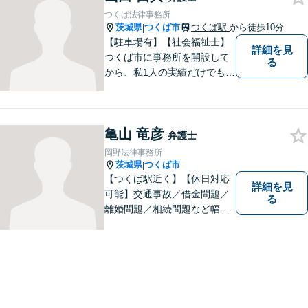
心掛けています。
つくば法律事務所
茨城県
つくば市
つくば駅
から徒歩10分
|
【駐車場有】【社会福祉士】
詳細を見
つくば市に事務所を開設して
る
から、私1人の実績だけでも、
3729件以上の法律相談と1318
件以上の事件受任をさせてい
ただいています。「弁護士を
亀山 竜彦
もっと身近に、相談をもっと
弁護士
気軽に」を心がけております
岡野法律事務所
ので、お気軽にご相談くださ
茨城県
つくば市
|
い。
【つくば駅近く】【休日対応
詳細を見
可能】交通事故／借金問題／
る
離婚問題／相続問題など幅広
い分野に対応可能。法律的な
解決だけでなく、 一緒に悩
み、考え、依頼者様の希望を
実現するために精一杯努力い
たします。お気軽にご相談く
ださい。