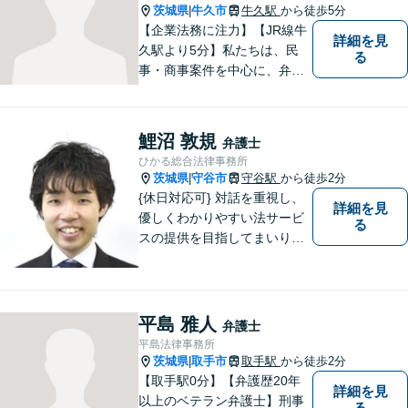
茨城県
牛久市
牛久駅
から徒歩5分
|
【企業法務に注力】【JR線牛
詳細を見
久駅より5分】私たちは、民
る
事・商事案件を中心に、弁護
士活動に取り組んでおりま
す。特に、企業法務について
は法律資料を迅速に用いた、
鯉沼 敦規
弁護士
的確なアプローチで活動に取
ひかる総合法律事務所
り組んでおります。是非、お
茨城県
守谷市
守谷駅
から徒歩2分
|
気軽にご相談ください。
{休日対応可} 対話を重視し、
詳細を見
優しくわかりやすい法サービ
る
スの提供を目指してまいりま
す。
平島 雅人
弁護士
平島法律事務所
茨城県
取手市
取手駅
から徒歩2分
|
【取手駅0分】【弁護歴20年
詳細を見
以上のベテラン弁護士】刑事
る