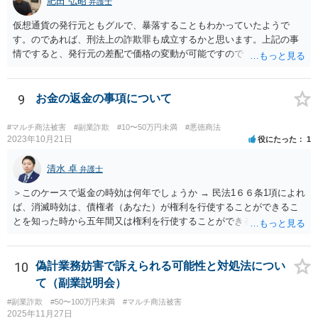
肥田 弘昭
弁護士
仮想通貨の発行元ともグルで、暴落することもわかっていたようで
す。のであれば、刑法上の詐欺罪も成立するかと思います。上記の事
情ですると、発行元の差配で価格の変動が可能ですので「投資」では
なく詐欺の手段として評価できる可能性があります。金銭を交付した
行為については、不法行為に基づく損害賠償、不当利得返還請求など
が考えられます。知人やファンドリーダーを共同不法行為者として、
9
お金の返金の事項について
損害賠償請求することが考えられます。ご参考にしてください。
#マルチ商法被害
#副業詐欺
#10〜50万円未満
#悪徳商法
2023年10月21日
役にたった
1
清水 卓
弁護士
＞このケースで返金の時効は何年でしょうか → 民法1６６条1項によれ
ば、消滅時効は、債権者（あなた）が権利を行使することができるこ
とを知った時から五年間又は権利を行使することができる時から十年
間と思われます。 ただし、民法152条により、権利の承認があった
ときは、時効は更新しされ、その時から新たに進行を開始します。
「電話の音声録音やLINEで相手がお金を返金する内容の文書は残って
10
偽計業務妨害で訴えられる可能性と対処法につい
います。」とのことですが、これらが権利の承認にあたる可能性もあ
て（副業説明会）
ります。 ＞こんな状態でも返金要求してもいいのでしょうか。 → 相
#副業詐欺
#50〜100万円未満
#マルチ商法被害
手方が４５万円をこのまま利得できる法的根拠はないように思われま
2025年11月27日