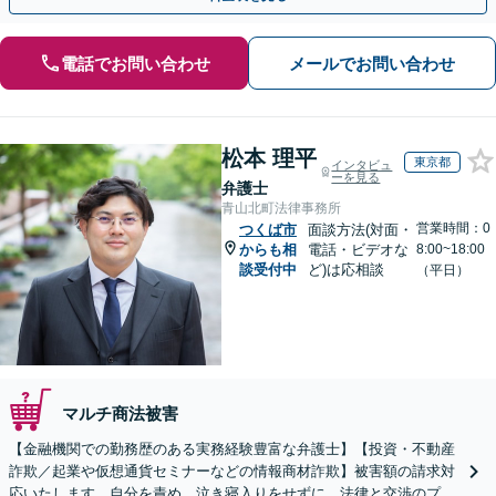
電話でお問い合わせ
メールでお問い合わせ
松本 理平
東京都
インタビュ
ーを見る
弁護士
青山北町法律事務所
営業時間：0
つくば市
面談方法(対面・
からも相
電話・ビデオな
8:00~18:00
談受付中
ど)は応相談
（平日）
マルチ商法被害
【金融機関での勤務歴のある実務経験豊富な弁護士】【投資・不動産
詐欺／起業や仮想通貨セミナーなどの情報商材詐欺】被害額の請求対
応いたします。自分を責め、泣き寝入りをせずに、法律と交渉のプロ