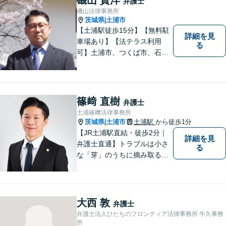
弁護士
磯山法律事務所
茨城県
土浦市
|
【土浦駅徒歩15分】【無料駐
詳細を見
車場あり】【法テラス利用
る
可】土浦市、つくば市、石岡
市、かすみがうら市、稲敷
市、牛久市、阿見町、美浦村
ほか、県内・県外対応しま
す。
篠﨑 直樹
弁護士
土浦篠﨑法律事務所
茨城県
土浦市
土浦駅
から徒歩1分
|
【JR土浦駅直結・徒歩2分｜
詳細を見
弁護士直通】トラブルは小さ
る
な「芽」のうちに摘み取るこ
とが大切です。少しでも不安
に感じることがあれば、ご相
談ください。
大西 敦
弁護士
弁護士法人ひたちのフロンティア法律事務所 牛久事務
所