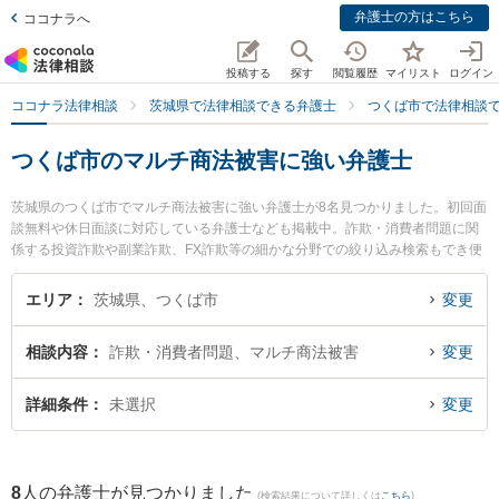
弁護士の方はこちら
ココナラへ
投稿する
探す
閲覧履歴
マイリスト
ログイン
ココナラ法律相談
茨城県で法律相談できる弁護士
つくば市で法律相談
つくば市のマルチ商法被害に強い弁護士
茨城県のつくば市でマルチ商法被害に強い弁護士が8名見つかりました。初回面
談無料や休日面談に対応している弁護士なども掲載中。詐欺・消費者問題に関
係する投資詐欺や副業詐欺、FX詐欺等の細かな分野での絞り込み検索もでき便
利です。特につくば中央法律事務所の堀越 智也弁護士やあおば総合法律事務所
の田仲 剛弁護士、さくらの杜法律事務所の塚田 学弁護士のプロフィール情報や
エリア
茨城県、つくば市
変更
弁護士費用、強みなどが注目されています。『つくば市で土日や夜間に発生し
たマルチ商法被害のトラブルを今すぐに弁護士に相談したい』『マルチ商法被
相談内容
詐欺・消費者問題、マルチ商法被害
変更
害のトラブル解決の実績豊富な近くの弁護士を検索したい』『初回相談無料で
マルチ商法被害を法律相談できるつくば市内の弁護士に相談予約したい』など
でお困りの相談者さんにおすすめです。
詳細条件
未選択
変更
8
人の弁護士が見つかりました
(検索結果について詳しくは
こちら
)