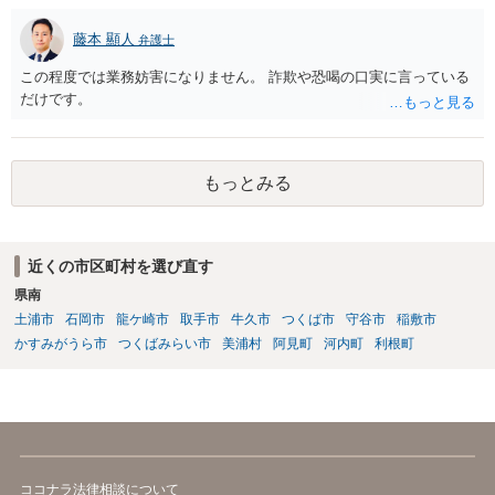
す。考えられる回収手段としては、支払督促、少額訴訟、民事調停、
民事訴訟等があります。各手続きにはそれぞれの特徴があるので、一
藤本 顯人
弁護士
度、お住まいの地域等の弁護士に相談する等して、ご事案にあった方
法を検討なさってみてはいかがでしょうか。 【参考】お金を払っても
この程度では業務妨害になりません。 詐欺や恐喝の口実に言っている
らえない」とお困りの方へ（政府広報オンライン） https://www.gov-o
だけです。
nline.go.jp/useful/article/201504/1.html
もっとみる
近くの市区町村を選び直す
県南
土浦市
石岡市
龍ケ崎市
取手市
牛久市
つくば市
守谷市
稲敷市
かすみがうら市
つくばみらい市
美浦村
阿見町
河内町
利根町
ココナラ法律相談について