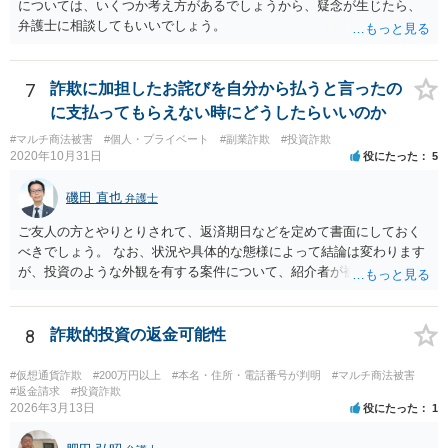
については、いくつか考え方があるでしょうから、疑念が生じたら、
弁護士に相談してもいいでしょう。
7
詐欺に加担したお詫びを自分から払うと言ったの
に支払ってもらえない時にどうしたらいいのか
#マルチ商法被害
#個人・プライベート
#副業詐欺
#投資詐欺
2020年10月31日
役にたった
5
磯田 直也
弁護士
ご友人の方とやりとりされて、返済期日などを定めて書面にしておく
べきでしょう。 なお、状況や具体的な態様によって結論は変わります
が、投資のような外観を有する案件について、紹介者が被紹介者に対
して必ずしも民事上の損害賠償責任を負わないわけではありません。
8
詐欺的投資の返金可能性
#仮想通貨詐欺
#200万円以上
#本名・住所・電話番号が判明
#マルチ商法被害
#返金請求
#投資詐欺
2026年3月13日
役にたった
1