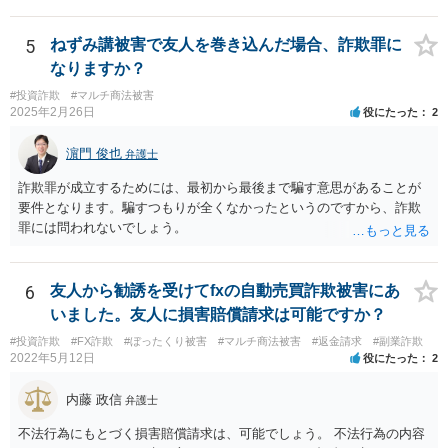
です。
資詐欺（ポンジスキーム）等の事例においては、相手方が故意に騙し
た事案であれば、過失相殺の主張は封じられることになります。
5
ねずみ講被害で友人を巻き込んだ場合、詐欺罪に
なりますか？
#投資詐欺
#マルチ商法被害
2025年2月26日
役にたった
2
濵門 俊也
弁護士
詐欺罪が成立するためには、最初から最後まで騙す意思があることが
要件となります。騙すつもりが全くなかったというのですから、詐欺
罪には問われないでしょう。
6
友人から勧誘を受けてfxの自動売買詐欺被害にあ
いました。友人に損害賠償請求は可能ですか？
#投資詐欺
#FX詐欺
#ぼったくり被害
#マルチ商法被害
#返金請求
#副業詐欺
2022年5月12日
役にたった
2
内藤 政信
弁護士
不法行為にもとづく損害賠償請求は、可能でしょう。 不法行為の内容