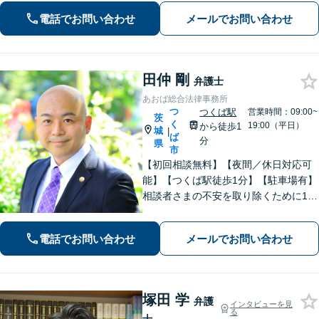
育費など幅広いトラブルに対応【相
電話でお問い合わせ
メールでお問い合わせ
続・遺言】残された借金・不動産に困
っていませんか？
田仲 剛
弁護士
あおば総合法律事務所
つ
つくば駅
営業時間：09:00~
茨
く
19:00（平日）
から徒歩1
城
|
ば
分
県
市
【初回相談無料】【夜間／休日対応可
能】【つくば駅徒歩1分】【駐車場有】
相談者さまの不安を取り除くために1件
1件のご相談に時間をかけて対応し、相
談者さまに寄り添った解決方法を提案
電話でお問い合わせ
メールでお問い合わせ
することを心がけています。まずはお
気軽にお問い合わせください。
塚田 学
弁護
インタビューを見
る