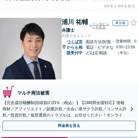
8件中 1-8件を表示
浦川 祐輔
東京都
インタビュ
ーを見る
弁護士
弁護士法人エッグ
営業時間：0
つくば市
面談方法(対面・
からも相
電話・ビデオな
0:00~23:59
談受付中
ど)は応相談
（平日）
マルチ商法被害
【完全成功報酬制(回収額の33％（税込）】【24時間全国対応】情報
商材／アフィリエイト／副業詐欺／出会い系サクラ詐欺／コンサル詐
欺／投資詐欺／仮想通貨のトラブルは、お任せください！オンライン
のみで解決も可能！
料金表を見る