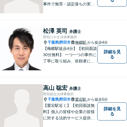
事件で無罪・認定落ちの実績
多数！その他、民事事件・家
事事件でも豊富な経験を有し
ます。お困りごとがありまし
たら、お気軽にご相談くださ
松澤 英司
弁護士
い！【毎日対応◎】
野田けやき法律事務所
千葉県
野田市
梅郷駅
から徒歩4分
|
【梅郷駅徒歩4分】【初回面談
詳細を見
30分無料】 一つ一つの事件に
る
丁寧に取り組み、依頼者にと
って納得できる解決に至るよ
う努力いたします。 安心して
ご相談いただければと思いま
す。
高山 聡宏
弁護士
野田総合法律事務所
千葉県
野田市
愛宕駅
から徒歩5分
|
【愛宕駅近く】【初回面談無
詳細を見
料】個人の皆様や企業の皆様
る
に対する法的サービス提供に
誠実に取り組んでいきたいと