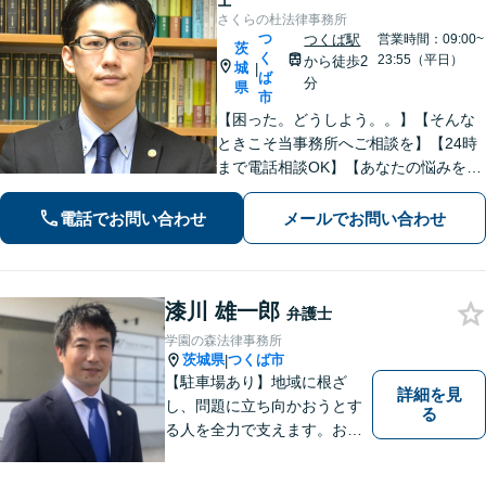
士
さくらの杜法律事務所
つ
つくば駅
営業時間：09:00~
茨
く
23:55（平日）
から徒歩2
城
|
ば
分
県
市
【困った。どうしよう。。】【そんな
ときこそ当事務所へご相談を】【24時
まで電話相談OK】【あなたの悩みを聞
かせて下さい】財産分与、遺産分割、
交通事故、未払賃金、債権回収など解
電話でお問い合わせ
メールでお問い合わせ
決実績多数。ご相談内容にとことん向
き合い、最善の解決を目指します。
漆川 雄一郎
弁護士
学園の森法律事務所
茨城県
つくば市
|
【駐車場あり】地域に根ざ
詳細を見
し、問題に立ち向かおうとす
る
る人を全力で支えます。お困
りの方は、お気軽にご相談く
ださい。