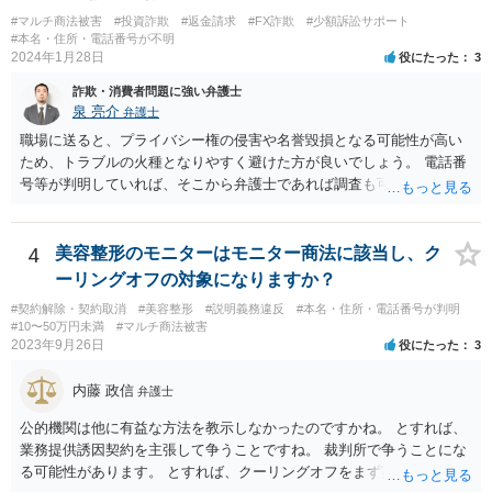
もって一方的に被害者に対して仕掛けるものであり、根本的に被害者
#マルチ商法被害
#投資詐欺
#返金請求
#FX詐欺
#少額訴訟サポート
に生じた痛みをともに分け合うための基盤を欠く上、取引的不法行為
#本名・住所・電話番号が不明
における加害者の故意は、通常、被害者の落ち度或いは弱み、不意、
2024年1月28日
役にたった
3
不用意、不注意、未熟、無能、無知、愚昧等に対して向けられ、それ
詐欺・消費者問題に強い弁護士
らにつけ込むものであるから、被害者が加害者の思惑どおりに落ち度
泉 亮介
弁護士
等を示したからといって、これをもって被害者の過失と評価し、被害
者の加害者に対する損害賠償から被害者の落ち度等相当分を減額する
職場に送ると、プライバシー権の侵害や名誉毀損となる可能性が高い
ことにすれば必ず不法行為の成果をその分確保することができること
ため、トラブルの火種となりやすく避けた方が良いでしょう。 電話番
になるが、そのような事態を容認することは、結果として、不法行為
号等が判明していれば、そこから弁護士であれば調査も可能です。
のやり得を保証するに等しく、故意の不法行為を助長、支援、奨励す
るにも似て、明らかに正義と法の精神に反するからである。したがっ
て、故意の不法行為の場合、特段の事情がない限り、被害者の落ち度
4
美容整形のモニターはモニター商法に該当し、ク
等を過失と評価して損害額の減額事由とすることは許されない。」と
ーリングオフの対象になりますか？
判示した。 （２）東京高等裁判所平成３０年５月２３日裁判例 裁判所
#契約解除・契約取消
#美容整形
#説明義務違反
#本名・住所・電話番号が判明
は、「故意ある不法行為（詐欺行為）に対する過失相殺の適用」につ
#10〜50万円未満
#マルチ商法被害
いて「本件のような故意による不法行為であって犯罪成立可能性すら
2023年9月26日
役にたった
3
あるものによる被害について、過失相殺をすることは、極力避けるべ
きである。・・・過失相殺は、当事者間の公平を図るため、損害賠償
内藤 政信
弁護士
の額を定めるに当たって、被害者の過失を考慮する制度であるとこ
ろ、第１審被告らの不法行為は、故意による違法な詐欺行為であっ
公的機関は他に有益な方法を教示しなかったのですかね。 とすれば、
て、このような場合に、被害者である第１審原告らの損害額を減額す
業務提供誘因契約を主張して争うことですね。 裁判所で争うことにな
ることは、加害者である第１審被告らに対し、故意に違法な手段で取
る可能性があります。 とすれば、クーリングオフをまず実行すること
得した利得を許容する結果になって相当でない。」と判示した。。 投