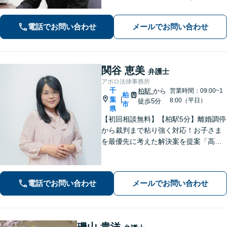
上のリーガルサービスをお届けしま
す。借金、遺言相続、離婚、企業法務
電話でお問い合わせ
メールでお問い合わせ
その他どんな相談でも受け付けます。
関谷 恵美
弁護士
アポロ法律事務所
千
柏駅
から
営業時間：09:00~1
柏
葉
|
8:00（平日）
徒歩5分
市
県
【初回相談無料】【柏駅5分】離婚調停
から裁判まで粘り強く対応！お子さま
を最優先に考えた解決案を提案「高齢
者・障がい者の方の相続を全力サポー
ト」「遺言書作成で紛争回避」「不動
産相続に強い」【完全個室制】【休
電話でお問い合わせ
メールでお問い合わせ
日・夜間面談可】【分割・後払い対
応】
磯山 貴洋