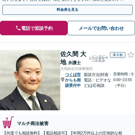
にまずはご相談ください。【表参道駅から徒歩3分】
料金表を見る
電話で面談予約
メールでお問い合わせ
佐久間 大
東京都
インタビュ
ーを見る
地
弁護士
大地総合法律事務所
営業時間：0
つくば市
面談方法(対面・
からも相
電話・ビデオな
0:00~23:55
談受付中
ど)は応相談
（平日）
マルチ商法被害
【何度でも相談無料】【電話相談可】【年間2万件以上の圧倒的な相