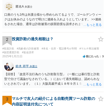
匿名A
弁護士
口座のうち1件は弁護士様から停められてるようで、ゴールデンウィー
クはお休みのようなので明けに連絡を入れようとしています。 >>連絡
をされた場合、通常は詐欺被害の損害賠償を請求されますのでご留意
ください。
2
投資詐欺の過失相殺は？
#投資詐欺
#高齢者の詐欺被害
#本名・住所・電話番号が判明
#マルチ商法被害
#仮想通貨詐欺
#返金請求
2025年1月21日
役にたった
3
鈴木 祥平
弁護士
【回答】「故意不法行為のうち詐欺取引型」（一般には暴行型と詐欺
型で分けて議論がなされている。）において過失相殺は、認められな
いとされています。 （１）大阪高裁平成１８年９月１５日裁判例 裁判
所は、「故意ある不法行為に対する過失相殺の適否」について「過失
相殺は、本来文字通り過失のある当事者同士の損害の公平な分担調整
のための法制度であり、元来故意の不法行為の場合にはなじまないも
3
マルチで友人の紹介による自動売買ツール詐欺の
のというべきである。なぜなら、故意の不法行為は、加害者が悪意を
内容証明送付先について