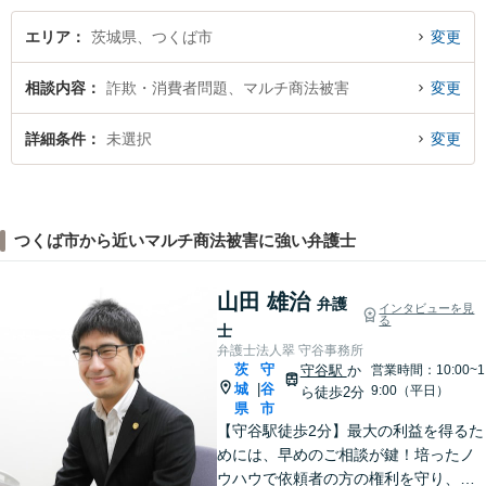
エリア
茨城県、つくば市
変更
相談内容
詐欺・消費者問題、マルチ商法被害
変更
詳細条件
未選択
変更
つくば市から近いマルチ商法被害に強い弁護士
山田 雄治
弁護
インタビューを見
る
士
弁護士法人翠 守谷事務所
茨
守
守谷駅
か
営業時間：10:00~1
城
谷
|
9:00（平日）
ら徒歩2分
県
市
【守谷駅徒歩2分】最大の利益を得るた
めには、早めのご相談が鍵！培ったノ
ウハウで依頼者の方の権利を守り、最