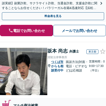
談実績】副業詐欺、サクラサイト詐欺、当選金詐欺、支援金詐欺に関
することならお任せください！パラリーガル在籍&迅速対応【浜松町
駅1分】※結婚詐欺・ロマンス詐欺に関するご相談はお断り
料金表を見る
電話でお問い合わせ
メールでお問い合わせ
坂本 尚志
弁護士
東京都
清陵法律事務所
営業時間：0
つくば市
面談方法(対面・
からも相
電話・ビデオな
9:00~17:30
談受付中
ど)は応相談
（平日）
マルチ商法被害