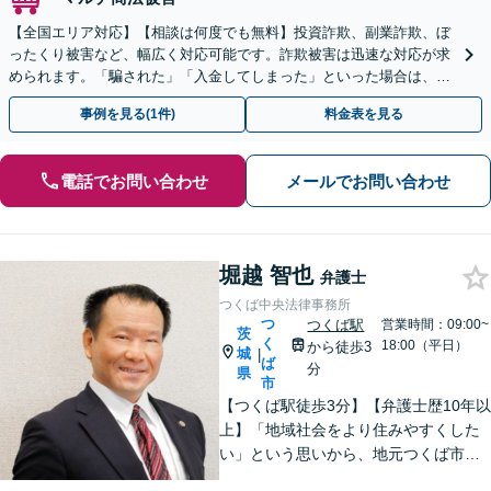
【全国エリア対応】【相談は何度でも無料】投資詐欺、副業詐欺、ぼ
ったくり被害など、幅広く対応可能です。詐欺被害は迅速な対応が求
められます。「騙された」「入金してしまった」といった場合は、お
早めにご相談ください。【電話・メール・WEB相談可】
事例を見る(1件)
料金表を見る
電話でお問い合わせ
メールでお問い合わせ
堀越 智也
弁護士
つくば中央法律事務所
つ
つくば駅
営業時間：09:00~
茨
く
18:00（平日）
から徒歩3
城
|
ば
分
県
市
【つくば駅徒歩3分】【弁護士歴10年以
上】「地域社会をより住みやすくした
い」という思いから、地元つくば市で
開業◎【離婚・男女問題】慰謝料・養