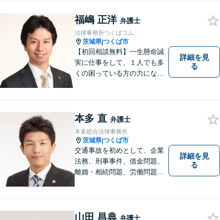
福嶋 正洋
弁護士
法律事務所つくばコム
茨城県
つくば市
|
【初回相談無料】一生懸命誠
詳細を見
実に仕事をして、１人でも多
る
くの困っている方の力にな
り、依頼者から感謝されるよ
うな弁護士像を理想としてき
ました。弁護士に相談すべき
事案かどうかも含め、私が親
本多 直
弁護士
切・丁寧にご対応致します。
本多総合法律事務所
ぜひご相談ください。
茨城県
つくば市
|
交通事故を初めとして、企業
詳細を見
法務、刑事事件、借金問題、
る
離婚・相続問題、労働問題そ
の他幅広い事件に対応してお
ります。 皆様にとって最良の
結果をご提供できるよう、誠
実・迅速・丁寧な事件処理を
山田 昌典
弁護士