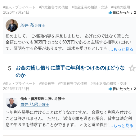
#個人・プライベート
#詐欺被害での債務
#借金返済の相談・交渉
#時効の援用
2026年7月24日
役にたった
2
若井 亮
弁護士
初めまして。 ご相談内容を拝見しました。 あげたのではなく貸した、
金額についても30万円ではなく50万円であると主張する相手方におい
て、証明をする必要があります。 請求を受けたとしても、もらったも
のであることを伝え、貸したというのであれば証拠を出すよう申し入
れることになるでしょう。 請求があるまでは、こちらからアクション
を起こす必要はないかと思います。
5
お金の貸し借りに勝手に年利をつけるのはどうな
のか
#個人・プライベート
#闇金被害
#詐欺被害での債務
#借金返済の相談・交渉
2026年7月24日
役にたった
2
借金・債務整理に強い弁護士
白井 弘昭
弁護士
＞年利を勝手に付けることはどうなのですか。 合意なく利息を付ける
ことは許されません。 ただし、返済期限を過ぎた場合、貸主は法定利
息の年３％を請求することができます。 ＞あと返済義務はありますか
借りたお金の返済か、勝手につけられた利息がが分かりませんが、借
りたお金は返さなければいけませんし、勝手につけた利息は返済不要