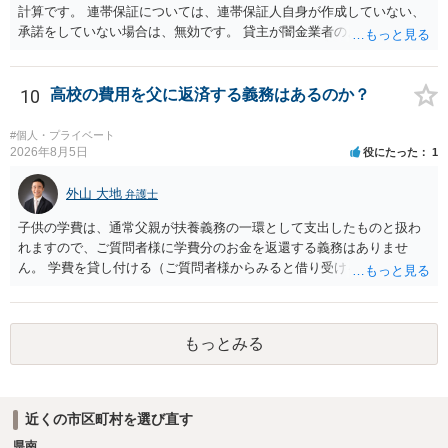
計算です。 連帯保証については、連帯保証人自身が作成していない、
承諾をしていない場合は、無効です。 貸主が闇金業者のようなことを
しているという場合以外では、多くの場合、個人間の貸し借りという
ことで、主債務者自身の債務は免れない（支払い義務あり）と思われ
ます。 これまでの借り入れと返済額をまとめて、現在の正確な債務残
10
高校の費用を父に返済する義務はあるのか？
額を計算し、その金額の返済ができなければ、裁判所を利用した債務
整理をされることをおすすめします。
#個人・プライベート
2026年8月5日
役にたった
1
外山 大地
弁護士
子供の学費は、通常父親が扶養義務の一環として支出したものと扱わ
れますので、ご質問者様に学費分のお金を返還する義務はありませ
ん。 学費を貸し付ける（ご質問者様からみると借り受ける）といった
合意がない限りは、法的に返す義務があると主張するのは難しいでし
ょう。
もっとみる
近くの市区町村を選び直す
県南