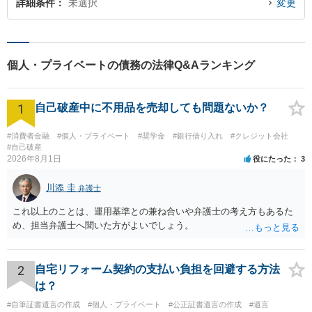
詳細条件
未選択
変更
個人・プライベートの債務の法律Q&Aランキング
1
自己破産中に不用品を売却しても問題ないか？
#消費者金融
#個人・プライベート
#奨学金
#銀行借り入れ
#クレジット会社
#自己破産
2026年8月1日
役にたった
3
川添 圭
弁護士
これ以上のことは、運用基準との兼ね合いや弁護士の考え方もあるた
め、担当弁護士へ聞いた方がよいでしょう。
2
自宅リフォーム契約の支払い負担を回避する方法
は？
#自筆証書遺言の作成
#個人・プライベート
#公正証書遺言の作成
#遺言