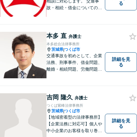
相談に対応します。 交通事
る
故・相続・借金についてのご
相談は初回無料で実施いたし
ますので、お問合せくださ
い。
本多 直
弁護士
本多総合法律事務所
茨城県
つくば市
|
交通事故を初めとして、企業
詳細を見
法務、刑事事件、借金問題、
る
離婚・相続問題、労働問題そ
の他幅広い事件に対応してお
ります。 皆様にとって最良の
結果をご提供できるよう、誠
実・迅速・丁寧な事件処理を
吉岡 隆久
弁護士
心掛けています。
つくば紫峰法律事務所
茨城県
つくば市
|
【地域密着型の法律事務所】
詳細を見
【企業法務に対応可】個人や
る
中小企業のお客様を取り巻く