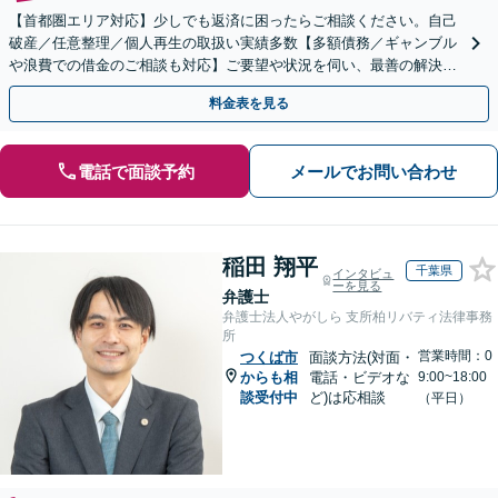
【首都圏エリア対応】少しでも返済に困ったらご相談ください。自己
破産／任意整理／個人再生の取扱い実績多数【多額債務／ギャンブル
や浪費での借金のご相談も対応】ご要望や状況を伺い、最善の解決を
目指します
料金表を見る
電話で面談予約
メールでお問い合わせ
稲田 翔平
千葉県
インタビュ
ーを見る
弁護士
弁護士法人やがしら 支所柏リバティ法律事務
所
営業時間：0
つくば市
面談方法(対面・
からも相
電話・ビデオな
9:00~18:00
談受付中
ど)は応相談
（平日）