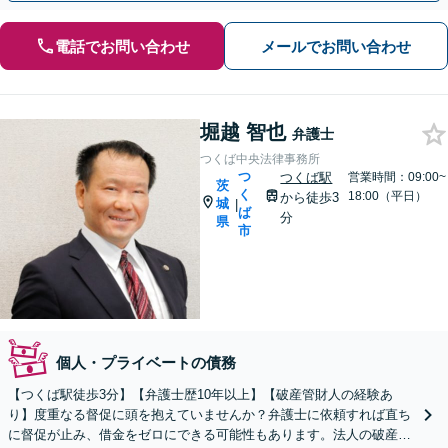
電話でお問い合わせ
メールでお問い合わせ
堀越 智也
弁護士
つくば中央法律事務所
つ
つくば駅
営業時間：09:00~
茨
く
18:00（平日）
から徒歩3
城
|
ば
分
県
市
個人・プライベートの債務
【つくば駅徒歩3分】【弁護士歴10年以上】【破産管財人の経験あ
り】度重なる督促に頭を抱えていませんか？弁護士に依頼すれば直ち
に督促が止み、借金をゼロにできる可能性もあります。法人の破産も