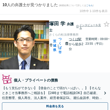
10
人の弁護士が見つかりました
(検索結果について詳しくは
こちら
)
10件中 1-10件を表示
塚田 学
弁護
インタビューを見
る
士
さくらの杜法律事務所
つ
つくば駅
営業時間：09:00~
茨
く
23:55（平日）
から徒歩2
城
|
ば
分
県
市
個人・プライベートの債務
【もう支払ができない】【借金のことで頭がいっぱい。。】【そんな
ときこそ当事務所へご相談を】【24時まで電話相談OK】自己破産、
任意整理、個人再生、法人案件、経営者保証GL、過払金請求、時効援
用など解決実績多数。【最善の解決を目指します】
料金表を見る