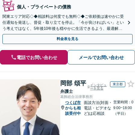
個人・プライベートの債務
関東エリア対応◇◆相談料は何度でも無料◇◆ご依頼後は速やかに受
任通知を発送し、督促・取り立てを停止。「今が良ければいい」とい
う考えではなく、5年後10年後も穏やかに生活できるよう、最適解を
ご提案。借金問題は一人で抱え込まずご相談ください。
料金表を見る
電話でお問い合わせ
メールでお問い合わせ
岡部 頌平
東京都
インタビュ
ーを見る
弁護士
葛飾総合法律事務所
営業時間：0
つくば市
面談方法(対面・
からも相
電話・ビデオな
9:00~18:00
談受付中
ど)は応相談
（平日）