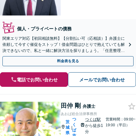
個人・プライベートの債務
関東エリア対応【初回相談無料】【分割払い可（応相談）】弁護士に
依頼して今すぐ催促をストップ！借金問題はひとりで抱えていても解
決できないので、私と一緒に解決方法を探りましょう。「任意整理は
お任せ／弁護士が代わりに交渉」【休日・夜間相談可】
料金表を見る
電話でお問い合わせ
メールでお問い合わせ
田仲 剛
弁護士
あおば総合法律事務所
つ
つくば駅
営業時間：09:00~
茨
く
19:00（平日）
から徒歩1
城
|
ば
分
県
市