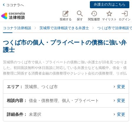
弁護士の方はこちら
ココナラへ
投稿する
探す
閲覧履歴
マイリスト
ログイン
ココナラ法律相談
茨城県で法律相談できる弁護士
つくば市で法律相談
つくば市の個人・プライベートの債務に強い弁
護士
茨城県のつくば市で個人・プライベートの債務に強い弁護士が10名見つかりま
した。初回面談無料や休日面談に対応している弁護士なども掲載中。借金・債
務整理に関係する消費者金融の債務整理やクレジット会社の債務整理、リボ払
いの債務整理等の細かな分野での絞り込み検索もでき便利です。特にさくらの
杜法律事務所の塚田 学弁護士やつくば中央法律事務所の堀越 智也弁護士、あお
エリア
茨城県、つくば市
変更
ば総合法律事務所の田仲 剛弁護士のプロフィール情報や弁護士費用、強みなど
が注目されています。『つくば市で土日や夜間に発生した個人・プライベート
相談内容
借金・債務整理、個人・プライベート
変更
の債務のトラブルを今すぐに弁護士に相談したい』『個人・プライベートの債
務のトラブル解決の実績豊富な近くの弁護士を検索したい』『初回相談無料で
個人・プライベートの債務を法律相談できるつくば市内の弁護士に相談予約し
詳細条件
未選択
変更
たい』などでお困りの相談者さんにおすすめです。