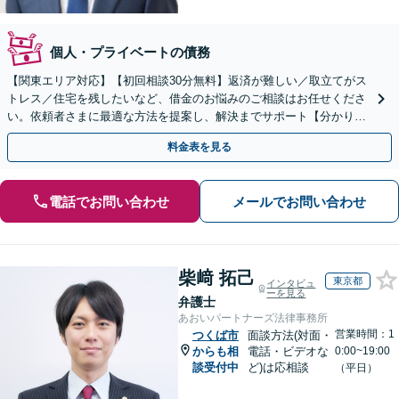
個人・プライベートの債務
【関東エリア対応】【初回相談30分無料】返済が難しい／取立てがス
トレス／住宅を残したいなど、借金のお悩みのご相談はお任せくださ
い。依頼者さまに最適な方法を提案し、解決までサポート【分かりや
すい費用体系】破産管財人の経験豊富な弁護士所属
料金表を見る
電話でお問い合わせ
メールでお問い合わせ
柴﨑 拓己
東京都
インタビュ
ーを見る
弁護士
あおいパートナーズ法律事務所
営業時間：1
つくば市
面談方法(対面・
からも相
電話・ビデオな
0:00~19:00
談受付中
ど)は応相談
（平日）