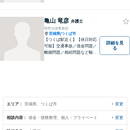
法的紛争を解決し、予防する
ためのお手伝いをしておりま
す。また、相続分野では相続
人38名の案件の対応経験がご
亀山 竜彦
弁護士
ざいます。ぜひ、お気軽にご
岡野法律事務所
相談ください。
茨城県
つくば市
|
【つくば駅近く】【休日対応
詳細を見
可能】交通事故／借金問題／
る
離婚問題／相続問題など幅広
い分野に対応可能。法律的な
解決だけでなく、 一緒に悩
み、考え、依頼者様の希望を
実現するために精一杯努力い
たします。お気軽にご相談く
ださい。
エリア
茨城県、つくば市
変更
相談内容
借金・債務整理、個人・プライベート
変更