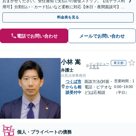
おまかせください。受任通知で支払いの督促ストップ。【法テラス利
用可】分割払い・カード払いなど柔軟に対応【休日・夜間面談可】
【電話／メール／ビデオ面談可】
料金表を見る
電話でお問い合わせ
メールでお問い合わせ
小林 嵩
東京都
インタビュー
を見る
弁護士
目黒法律事務所
営業時間：1
つくば市
面談方法(対面・
からも相
電話・ビデオな
0:00~19:00
談受付中
ど)は応相談
（平日）
個人・プライベートの債務