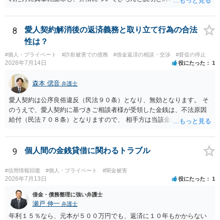
くことに尽きるかと思います。
8
愛人契約解消後の返済義務と取り立て行為の合法
性は？
#個人・プライベート
#詐欺被害での債務
#借金返済の相談・交渉
#督促の停止
2026年7月14日
役にたった
1
森本 偲音
弁護士
愛人契約は公序良俗違反（民法９０条）となり、無効となります。 そ
のうえで、愛人契約に基づきご相談者様が受領した金銭は、不法原因
給付（民法７０８条）となりますので、 相手方は当該金銭の返還請求
をすることはできません。 以上、ご参考までに。
9
個人間の金銭貸借に関わるトラブル
#信用情報回復
#個人・プライベート
#闇金被害
2026年7月13日
役にたった
1
借金・債務整理に強い弁護士
瀬戸 伸一
弁護士
年利１５％なら、元本が５００万円でも、返済に１０年もかからない