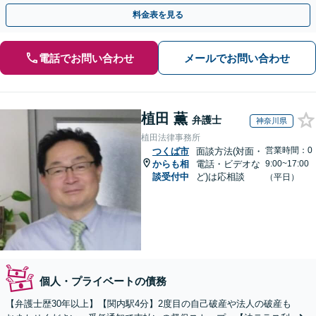
対応可能◎【民事法律扶助制度の利用可能】
料金表を見る
電話でお問い合わせ
メールでお問い合わせ
植田 薫
弁護士
神奈川県
植田法律事務所
営業時間：0
つくば市
面談方法(対面・
からも相
電話・ビデオな
9:00~17:00
談受付中
ど)は応相談
（平日）
個人・プライベートの債務
【弁護士歴30年以上】【関内駅4分】2度目の自己破産や法人の破産も