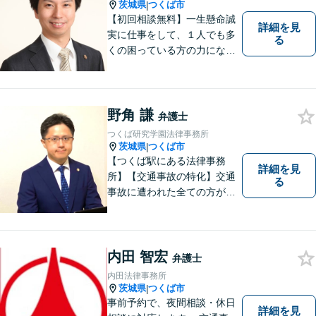
茨城県
つくば市
|
【初回相談無料】一生懸命誠
詳細を見
実に仕事をして、１人でも多
る
くの困っている方の力にな
り、依頼者から感謝されるよ
うな弁護士像を理想としてき
ました。弁護士に相談すべき
事案かどうかも含め、私が親
野角 謙
弁護士
切・丁寧にご対応致します。
つくば研究学園法律事務所
ぜひご相談ください。
茨城県
つくば市
|
【つくば駅にある法律事務
詳細を見
所】【交通事故の特化】交通
る
事故に遭われた全ての方が適
切な補償を受けられるよう、
弁護士として全力でサポート
させていただきます。コミュ
ニケーションを大切にし、最
内田 智宏
弁護士
善の解決へと導きます。
内田法律事務所
茨城県
つくば市
|
事前予約で、夜間相談・休日
詳細を見