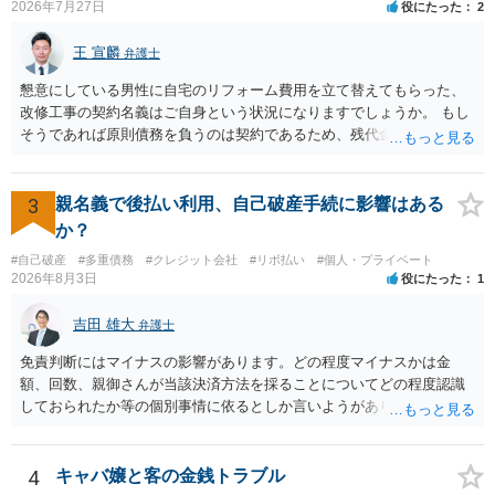
2026年7月27日
役にたった
2
王 宣麟
弁護士
懇意にしている男性に自宅のリフォーム費用を立て替えてもらった、
改修工事の契約名義はご自身という状況になりますでしょうか。 もし
そうであれば原則債務を負うのは契約であるため、残代金を捻出して
もらうよう約束した男性に支払いをお願いするしかないように思われ
ます。 入籍した場合でも、原則契約者が単独で全ての債務を負うこと
には変わりがありません。 なかなか対応に難しい案件であり、公開の
3
親名義で後払い利用、自己破産手続に影響はある
場でアドバイスを行うのも限界があるように思われますので、資料等
か？
を持参のうえ個別に弁護士に相談されることをお勧めします。
#自己破産
#多重債務
#クレジット会社
#リボ払い
#個人・プライベート
2026年8月3日
役にたった
1
吉田 雄大
弁護士
免責判断にはマイナスの影響があります。どの程度マイナスかは金
額、回数、親御さんが当該決済方法を採ることについてどの程度認識
しておられたか等の個別事情に依るとしか言いようがありません。 と
もあれ、依頼しておられる弁護士さんに直ちに具体的状況をお伝えに
なって相談し、善後策を考えることをお勧めします。
4
キャバ嬢と客の金銭トラブル