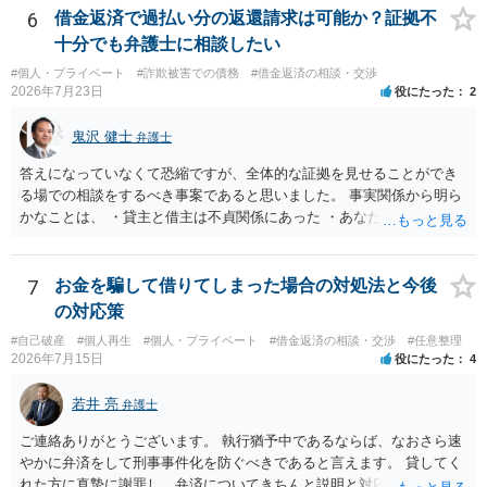
です。 以上、ご参考まで。
6
借金返済で過払い分の返還請求は可能か？証拠不
十分でも弁護士に相談したい
#個人・プライベート
#詐欺被害での債務
#借金返済の相談・交渉
2026年7月23日
役にたった
2
鬼沢 健士
弁護士
答えになっていなくて恐縮ですが、全体的な証拠を見せることができ
る場での相談をするべき事案であると思いました。 事実関係から明ら
かなことは、 ・貸主と借主は不貞関係にあった ・あなたから相手に金
銭を振り込んだ形跡がある ということでしょう。 相手の反論として予
想されるのは、 ・もらったものだ ・貸したかもしれないが、不法原因
給付ではない でしょう。 書かれた情報だけからは、不法原因給付であ
7
お金を騙して借りてしまった場合の対処法と今後
るといえそうなものはありませんでした。 不貞当事者間での貸金だか
の対応策
らといって不法原因給付になるわけではありません。 あなたが性行為
#自己破産
#個人再生
#個人・プライベート
#借金返済の相談・交渉
#任意整理
をしたくてお金を払ってお願いしていたという事情などが必要です。
2026年7月15日
役にたった
4
若井 亮
弁護士
ご連絡ありがとうございます。 執行猶予中であるならば、なおさら速
やかに弁済をして刑事事件化を防ぐべきであると言えます。 貸してく
れた方に真摯に謝罪し、弁済についてきちんと説明と対応を行ってい