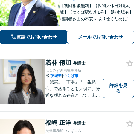
【初回相談無料】【夜間／休日対応可
能】【つくば駅徒歩1分】【駐車場有】
相談者さまの不安を取り除くために1件
1件のご相談に時間をかけて対応し、相
談者さまに寄り添った解決方法を提案
電話でお問い合わせ
メールでお問い合わせ
することを心がけています。まずはお
気軽にお問い合わせください。
若林 侑加
弁護士
はなみずき法律事務所
茨城県
つくば市
|
「誠実」「丁寧」「一生懸
詳細を見
命」であることを大切に、身
る
近な頼れる存在として、未来
を切り拓くあなたを全力でサ
ポートします！
福嶋 正洋
弁護士
法律事務所つくばコム