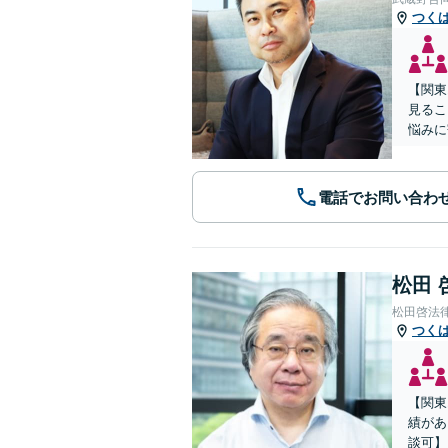
つく
【関東
見るこ
悩みに
電話でお問い合わ
松田 
松田啓法
つく
【関東
績があ
談可】