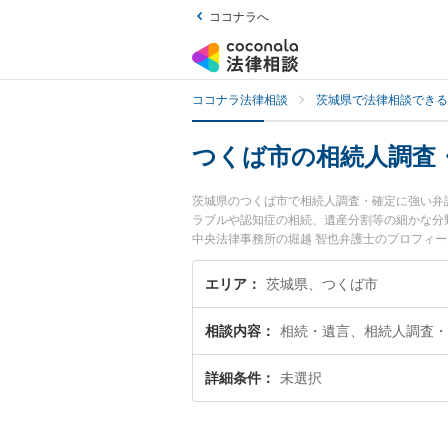
ココナラへ
ココナラ法律相談
茨城県で法律相談できる
つくば市の相続人調査
茨城県のつくば市で相続人調査・確定に強い弁
ラブルや認知症の相続、遺産分割等の細かな分
中央法律事務所の堀越 智也弁護士のプロフィ
弁護士に相談したい』『相続人調査・確定のト
談予約したい』などでお困りの相談者さんにお
エリア
茨城県、つくば市
相談内容
相続・遺言、相続人調査・
詳細条件
未選択