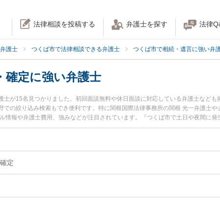
法律相談を投稿する
弁護士を探す
法律Q
弁護士
つくば市で法律相談できる弁護士
つくば市で相続・遺言に強い弁
・確定に強い弁護士
護士が15名見つかりました。初回面談無料や休日面談に対応している弁護士なども
野での絞り込み検索もでき便利です。特に関根国際法律事務所の関根 光一弁護士や
ール情報や弁護士費用、強みなどが注目されています。『つくば市で土日や夜間に発
ラブル解決の実績豊富な近くの弁護士を検索したい』『初回相談無料で相続人調査
すすめです。
確定