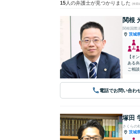
15
人の弁護士が見つかりました
(検索
関根 
関根国際
茨城
【オン
ある弁
ご相談
電話でお問い合わ
塚田 
さくらの
茨城