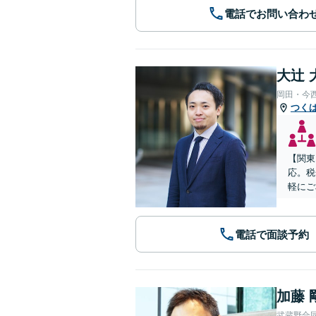
電話でお問い合わ
大辻 
岡田・今
つく
【関東
応。税
軽にご
電話で面談予約
加藤 
武蔵野合