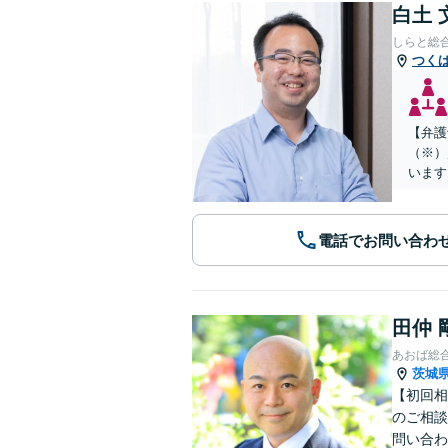
白土 
しらと総
つく
【弁護
（※）
います
電話でお問い合わ
田仲 
あおば総
茨城
【初回相
のご相談
問い合わ