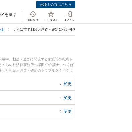
弁護士の方はこちら
&Aを探す
閲覧履歴
マイリスト
ログイン
護士
つくば市で相続人調査・確定に強い弁護士
掲載中。相続・遺言に関係する家族間の相続ト
さくらの杜法律事務所の塚田 学弁護士、つくば
生した相続人調査・確定のトラブルを今すぐに
・確定を法律相談できるつくば市内の弁護士に相
変更
変更
変更