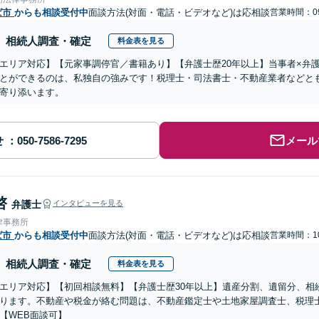
ば市
からも相談受付中
面談方法(対面・電話・ビデオなど)は応相談
営業時間：09
相続人調査・確定
料金表を見る
エリア対応】【元家事調停官／書籍あり】【弁護士歴20年以上】当事者×弁
とができるのは、私独自の強みです！税理士・司法書士・不動産業者などと
寄り添います。
せ
メール
啓
弁護士
インタビューを見る
律事務所
ば市
からも相談受付中
面談方法(対面・電話・ビデオなど)は応相談
営業時間：10
相続人調査・確定
料金表を見る
エリア対応】【初回相談無料】【弁護士歴30年以上】遺産分割、遺留分、相
ります。不動産や税金が絡む問題は、不動産鑑定士や土地家屋調査士、税理
【WEB面談可】