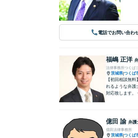
電話でお問い合わ
福嶋 正洋
法律事務所つくば
茨城県
つくば
|
【初回相談無料
れるような弁護
対応致します。
億田 諭
弁護
億田法律事務所
茨城県
つくば
|