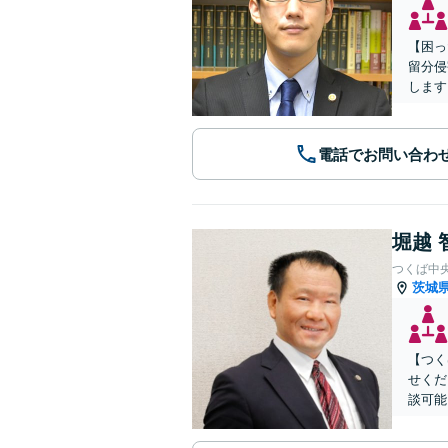
【困っ
留分侵
します
電話でお問い合わ
堀越 
つくば中
茨城
【つく
せくだ
談可能