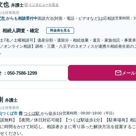
文也
弁護士
インタビューを見る
合法律事務所
ば市
からも相談受付中
面談方法(対面・電話・ビデオなど)は応相談
営業時間：10
相続人調査・確定
料金表を見る
士7名／土曜相談可】遺産分割・遺留分・相続放棄・遺言・家族信託・事業承
／オンライン相談】調布・三鷹・八王子の３オフィスが連携※相続発生前の
。
せ
メール
剛
弁護士
合法律事務所
県
つくば市
つくば駅
から徒歩1分
営業時間：09:00~19:00（平日）
|
談無料】【夜間／休日対応可能】【つくば駅徒歩1分】【駐車場有】相
に時間をかけて対応し、相談者さまに寄り添った解決方法を提案するこ
せください。