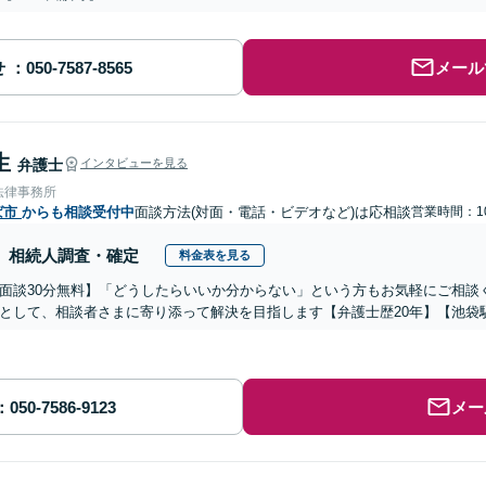
せ
メール
生
弁護士
インタビューを見る
法律事務所
ば市
からも相談受付中
面談方法(対面・電話・ビデオなど)は応相談
営業時間：10
相続人調査・確定
料金表を見る
面談30分無料】「どうしたらいいか分からない」という方もお気軽にご相談
として、相談者さまに寄り添って解決を目指します【弁護士歴20年】【池袋
メー