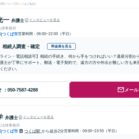
結果について詳しくは
こちら
)
光一
弁護士
インタビューを見る
法律事務所
県
つくば市
営業時間：06:00~22:00（平日）
|
相続人調査・確定
料金表を見る
ライン・電話相談可】相続の手続き、何から手をつければいい？遺産分割か
護士が丁寧にサポート。郵送・電子契約で、遠方の方や外出が難しい方も来
ください。
せ
メール
学
弁護士
インタビューを見る
杜法律事務所
県
つくば市
つくば駅
から徒歩2分
営業時間：09:00~23:55（平日）
|