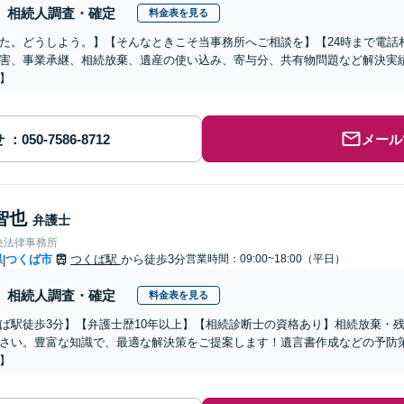
相続人調査・確定
料金表を見る
た。どうしよう。】【そんなときこそ当事務所へご相談を】【24時まで電話
害、事業承継、相続放棄、遺産の使い込み、寄与分、共有物問題など解決実
】
せ
メール
智也
弁護士
央法律事務所
県
つくば市
つくば駅
から徒歩3分
営業時間：09:00~18:00（平日）
|
相続人調査・確定
料金表を見る
ば駅徒歩3分】【弁護士歴10年以上】【相続診断士の資格あり】相続放棄・
さい。豊富な知識で、最適な解決策をご提案します！遺言書作成などの予防
】