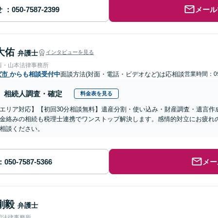
せ
メール
大佑
弁護士
インタビューを見る
西・山本法律事務所
ば市
からも相談受付中
面談方法(対面・電話・ビデオなど)は応相談
営業時間：09
相続人調査・確定
料金表を見る
エリア対応】【初回30分相談無料】遺産分割・使い込み・財産調査・遺言作
金絡みの相続も税理士連携でワンストップ解決します。感情的対立にお疲れ
相談ください。
メー
剛毅
弁護士
同法律事務所