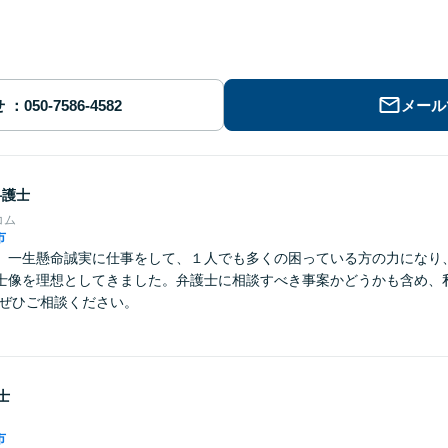
せ
メール
弁護士
コム
市
】一生懸命誠実に仕事をして、１人でも多くの困っている方の力になり
士像を理想としてきました。弁護士に相談すべき事案かどうかも含め、
 ぜひご相談ください。
士
市