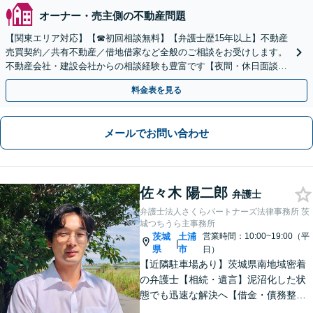
オーナー・売主側の不動産問題
【関東エリア対応】【☎︎初回相談無料】【弁護士歴15年以上】不動産
売買契約／共有不動産／借地借家など全般のご相談をお受けします。
不動産会社・建設会社からの相談経験も豊富です【夜間・休日面談】
【電話／Zoom相談可】
料金表を見る
メールでお問い合わせ
佐々木 陽二郎
弁護士
弁護士法人さくらパートナーズ法律事務所 茨
城つちうら主事務所
茨城
土浦
営業時間：10:00~19:00（平
|
県
市
日）
【近隣駐車場あり】茨城県南地域密着
の弁護士【相続・遺言】泥沼化した状
態でも迅速な解決へ【借金・債務整
理】個人法人問わず債務整理に尽力。