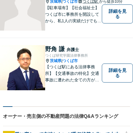
茨城県
つくば市
つくば駅
から徒歩10分
|
【駐車場有】【社会福祉士】
詳細を見
つくば市に事務所を開設して
る
から、私1人の実績だけでも、
3729件以上の法律相談と1318
件以上の事件受任をさせてい
ただいています。「弁護士を
もっと身近に、相談をもっと
野角 謙
弁護士
気軽に」を心がけております
つくば研究学園法律事務所
ので、お気軽にご相談くださ
茨城県
つくば市
|
い。
【つくば駅にある法律事務
詳細を見
所】【交通事故の特化】交通
る
事故に遭われた全ての方が適
切な補償を受けられるよう、
弁護士として全力でサポート
させていただきます。コミュ
ニケーションを大切にし、最
善の解決へと導きます。
オーナー・売主側の不動産問題の法律Q&Aランキング