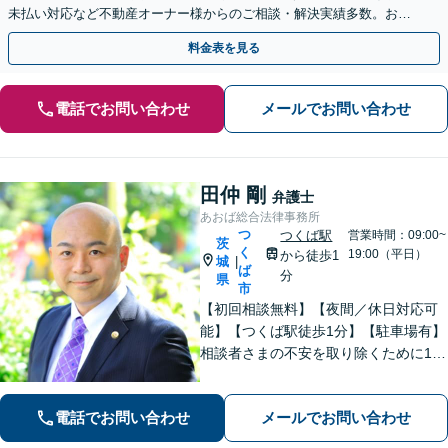
未払い対応など不動産オーナー様からのご相談・解決実績多数。お気
軽にご相談ください。
料金表を見る
電話でお問い合わせ
メールでお問い合わせ
田仲 剛
弁護士
あおば総合法律事務所
つ
つくば駅
営業時間：09:00~
茨
く
19:00（平日）
から徒歩1
城
|
ば
分
県
市
【初回相談無料】【夜間／休日対応可
能】【つくば駅徒歩1分】【駐車場有】
相談者さまの不安を取り除くために1件
1件のご相談に時間をかけて対応し、相
談者さまに寄り添った解決方法を提案
電話でお問い合わせ
メールでお問い合わせ
することを心がけています。まずはお
気軽にお問い合わせください。