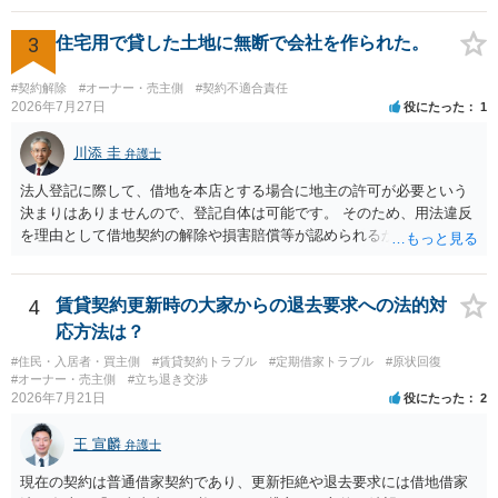
交渉である以上賃借人が拒んだ場合には入りませんが、提案するのは
良い方法と思います。
3
住宅用で貸した土地に無断で会社を作られた。
#契約解除
#オーナー・売主側
#契約不適合責任
2026年7月27日
役にたった
1
川添 圭
弁護士
法人登記に際して、借地を本店とする場合に地主の許可が必要という
決まりはありませんので、登記自体は可能です。 そのため、用法違反
を理由として借地契約の解除や損害賠償等が認められるかどうかが問
題になると思われます。具体的には、「住宅用」というのが、借地人
の建物を住居用に限定する（事業に使用しない）特約があると評価で
きるかどうかが重要でしょう（借地契約締結後に賃借人が建物を店舗
4
賃貸契約更新時の大家からの退去要求への法的対
に改装したという事案で、住居に限定する特約までは存在しなかった
応方法は？
として契約解除を認めなかった裁判例があります）。契約条項の記載
#住民・入居者・買主側
#賃貸契約トラブル
#定期借家トラブル
#原状回復
や解釈の問題になりますので、弁護士へ直接相談されることをお勧め
#オーナー・売主側
#立ち退き交渉
します。
2026年7月21日
役にたった
2
王 宣麟
弁護士
現在の契約は普通借家契約であり、更新拒絶や退去要求には借地借家