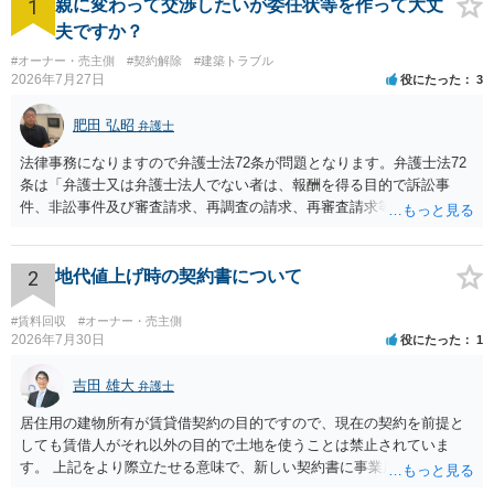
1
親に変わって交渉したいが委任状等を作って大丈
夫ですか？
#オーナー・売主側
#契約解除
#建築トラブル
2026年7月27日
役にたった
3
肥田 弘昭
弁護士
法律事務になりますので弁護士法72条が問題となります。弁護士法72
条は「弁護士又は弁護士法人でない者は、報酬を得る目的で訴訟事
件、非訟事件及び審査請求、再調査の請求、再審査請求等行政庁に対
する不服申立事件その他一般の法律事件に関して鑑定、代理、仲裁若
しくは和解その他の法律事務を取り扱い、又はこれらの周旋をするこ
とを業とすることができない。ただし、この法律又は他の法律に別段
2
地代値上げ時の契約書について
の定めがある場合は、この限りでない。」とのことから、報酬を得る
目的がないのであれば適法です。なぜなら、弁護士法72条に違反しな
#賃料回収
#オーナー・売主側
いのであれば、委任については無償で委任者が受任者に委任できるか
2026年7月30日
役にたった
1
らです。ご参考にしてください。
吉田 雄大
弁護士
居住用の建物所有が賃貸借契約の目的ですので、現在の契約を前提と
しても賃借人がそれ以外の目的で土地を使うことは禁止されていま
す。 上記をより際立たせる意味で、新しい契約書に事業用として用い
ることを禁止する旨を明記することは理に適ったものです。 契約締結