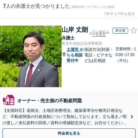
7
人の弁護士が見つかりました
(検索結果について詳しくは
こちら
)
7件中 1-7件を表示
山岸 丈朗
東京都
インタビュ
ーを見る
弁護士
東京中央総合法律事務所
営業時間：1
土浦市
か
面談方法(対面・
らも相談
電話・ビデオな
0:00~17:30
受付中
ど)は応相談
（平日）
オーナー・売主側の不動産問題
【全国対応】道路法、土地区画整理法、建築基準法や都市計画法な
ど、不動産関係の行政規制について熟知しております。立ち退き／明
け渡し／未払賃料の回収／賃料の増減額交渉など、お任せください。
複雑化する前にご相談ください。
料金表を見る