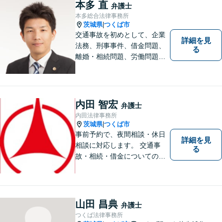
にお問合せください。
本多 直
弁護士
本多総合法律事務所
茨城県
つくば市
|
交通事故を初めとして、企業
詳細を見
法務、刑事事件、借金問題、
る
離婚・相続問題、労働問題そ
の他幅広い事件に対応してお
ります。 皆様にとって最良の
結果をご提供できるよう、誠
実・迅速・丁寧な事件処理を
内田 智宏
弁護士
心掛けています。
内田法律事務所
茨城県
つくば市
|
事前予約で、夜間相談・休日
詳細を見
相談に対応します。 交通事
る
故・相続・借金についてのご
相談は初回無料で実施いたし
ますので、お問合せくださ
い。
山田 昌典
弁護士
つくば法律事務所