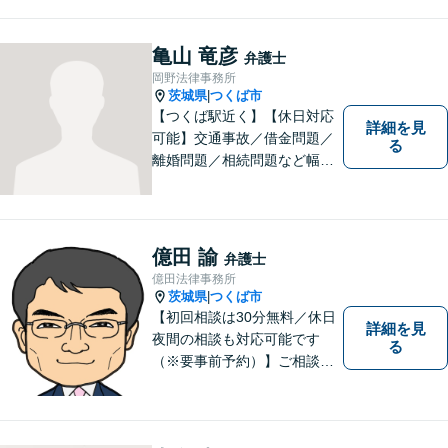
亀山 竜彦
弁護士
岡野法律事務所
茨城県
つくば市
|
【つくば駅近く】【休日対応
詳細を見
可能】交通事故／借金問題／
る
離婚問題／相続問題など幅広
い分野に対応可能。法律的な
解決だけでなく、 一緒に悩
み、考え、依頼者様の希望を
実現するために精一杯努力い
億田 諭
弁護士
たします。お気軽にご相談く
億田法律事務所
ださい。
茨城県
つくば市
|
【初回相談は30分無料／休日
詳細を見
夜間の相談も対応可能です
る
（※要事前予約）】ご相談、
ご依頼をいただいた方が、次
の一歩を踏み出せるアドバイ
スを心がけています。お気軽