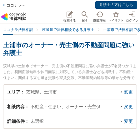
弁護士の方はこちら
ココナラへ
投稿する
探す
閲覧履歴
マイリスト
ログイン
ココナラ法律相談
茨城県で法律相談できる弁護士
土浦市で法律相談で
土浦市のオーナー・売主側の不動産問題に強い
弁護士
茨城県の土浦市でオーナー・売主側の不動産問題に強い弁護士が7名見つかりま
した。初回面談無料や休日面談に対応している弁護士なども掲載中。不動産・
住まいに関係する立ち退き交渉や家賃交渉、不動産契約解除等の細かな分野で
の絞り込み検索もでき便利です。特に弁護士法人さくらパートナーズ法律事務
所 茨城つちうら主事務所の佐々木 陽二郎弁護士や弁護士法人さくらパートナー
エリア
茨城県、土浦市
変更
ズ法律事務所 茨城つちうら主事務所の小泉 裕介弁護士、土浦法律事務所の髙島
光弘弁護士のプロフィール情報や弁護士費用、強みなどが注目されています。
相談内容
不動産・住まい、オーナー・売主側
変更
『土浦市で土日や夜間に発生したオーナー・売主側の不動産問題のトラブルを
今すぐに弁護士に相談したい』『オーナー・売主側の不動産問題のトラブル解
決の実績豊富な近くの弁護士を検索したい』『初回相談無料でオーナー・売主
詳細条件
未選択
変更
側の不動産問題を法律相談できる土浦市内の弁護士に相談予約したい』などで
お困りの相談者さんにおすすめです。