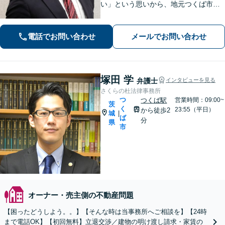
い」という思いから、地元つくば市で
開業◎【離婚・男女問題】慰謝料・養
育費など幅広いトラブルに対応【相
電話でお問い合わせ
メールでお問い合わせ
続・遺言】残された借金・不動産に困
っていませんか？
塚田 学
弁護士
インタビューを見る
さくらの杜法律事務所
つ
つくば駅
営業時間：09:00~
茨
く
23:55（平日）
から徒歩2
城
|
ば
分
県
市
オーナー・売主側の不動産問題
【困ったどうしよう。。】【そんな時は当事務所へご相談を】【24時
まで電話OK】【初回無料】立退交渉／建物の明け渡し請求・家賃の