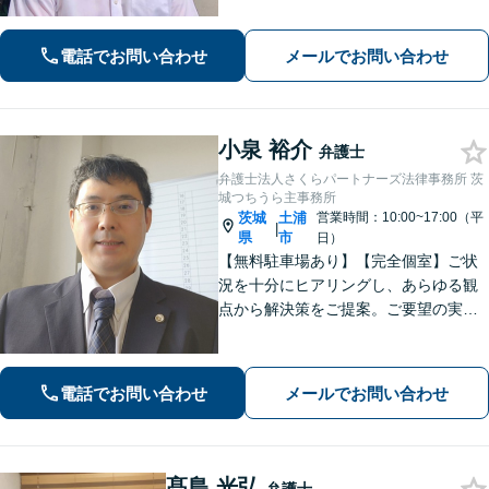
一つひとつの問題に真摯に向き合いま
す。【初回面談無料】【法テラス利用
電話でお問い合わせ
メールでお問い合わせ
可】【休日・夜間対応可】
小泉 裕介
弁護士
弁護士法人さくらパートナーズ法律事務所 茨
城つちうら主事務所
茨城
土浦
営業時間：10:00~17:00（平
|
県
市
日）
【無料駐車場あり】【完全個室】ご状
況を十分にヒアリングし、あらゆる観
点から解決策をご提案。ご要望の実現
に向け、細やかなサポートに努めます
【刑事事件】起訴されないための弁護
活動に注力。交通事故・相続問題も実
電話でお問い合わせ
メールでお問い合わせ
績豊富【夜間休日対応】【土浦駅より
バス10分】
髙島 光弘