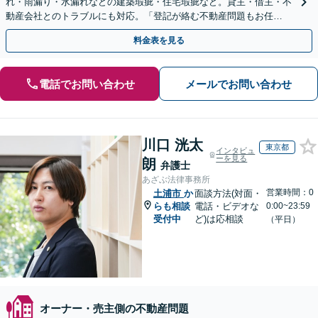
れ・雨漏り・水漏れなどの建築瑕疵・住宅瑕疵など。貸主・借主・不
動産会社とのトラブルにも対応。「登記が絡む不動産問題もお任
せ！」立ち退き／明け渡し請求もサポート
料金表を見る
電話でお問い合わせ
メールでお問い合わせ
川口 洸太
東京都
インタビュ
ーを見る
朗
弁護士
あざぶ法律事務所
営業時間：0
土浦市
か
面談方法(対面・
らも相談
電話・ビデオな
0:00~23:59
受付中
ど)は応相談
（平日）
オーナー・売主側の不動産問題