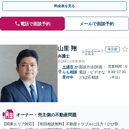
袋駅5分】
料金表を見る
電話で面談予約
メールで面談予約
山里 翔
東京都
インタビュー
を見る
弁護士
新麹町法律事務所
営業時間：0
土浦市
か
面談方法(対面・
らも相談
電話・ビデオな
9:30~17:30
受付中
ど)は応相談
（平日）
オーナー・売主側の不動産問題
【関東エリア対応】【初回相談無料】不動産トラブルに注力！ひび割