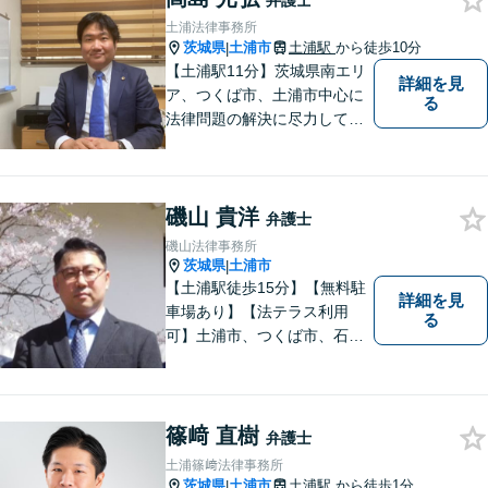
弁護士
土浦法律事務所
茨城県
土浦市
土浦駅
から徒歩10分
|
【土浦駅11分】茨城県南エリ
詳細を見
ア、つくば市、土浦市中心に
る
法律問題の解決に尽力してお
ります。地域の実情を踏まえ
た丁寧な対応を心掛けていま
す。お困りごとがありました
磯山 貴洋
ら、お気軽にご相談くださ
弁護士
い。
磯山法律事務所
茨城県
土浦市
|
【土浦駅徒歩15分】【無料駐
詳細を見
車場あり】【法テラス利用
る
可】土浦市、つくば市、石岡
市、かすみがうら市、稲敷
市、牛久市、阿見町、美浦村
ほか、県内・県外対応しま
す。
篠﨑 直樹
弁護士
土浦篠﨑法律事務所
茨城県
土浦市
土浦駅
から徒歩1分
|