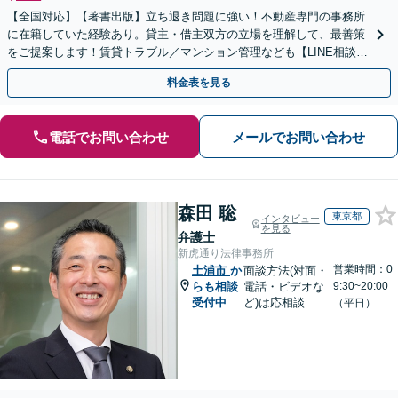
【全国対応】【著書出版】立ち退き問題に強い！不動産専門の事務所
に在籍していた経験あり。貸主・借主双方の立場を理解して、最善策
をご提案します！賃貸トラブル／マンション管理なども【LINE相談可
能】【初回相談30分無料】【土日夜間相談可】
料金表を見る
電話でお問い合わせ
メールでお問い合わせ
森田 聡
東京都
インタビュー
を見る
弁護士
新虎通り法律事務所
営業時間：0
土浦市
か
面談方法(対面・
らも相談
電話・ビデオな
9:30~20:00
受付中
ど)は応相談
（平日）