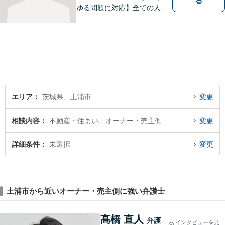
る
ゆる問題に対応】全ての人へ
の誠意を忘れず、1つ1つの問
題に向き合います。依頼者様
の将来を見据えた、納得の解
決を目指します。まずはお気
軽にご相談ください。【駐車
場有】
エリア
茨城県、土浦市
変更
相談内容
不動産・住まい、オーナー・売主側
変更
詳細条件
未選択
変更
土浦市から近いオーナー・売主側に強い弁護士
髙橋 直人
弁護
インタビューを見