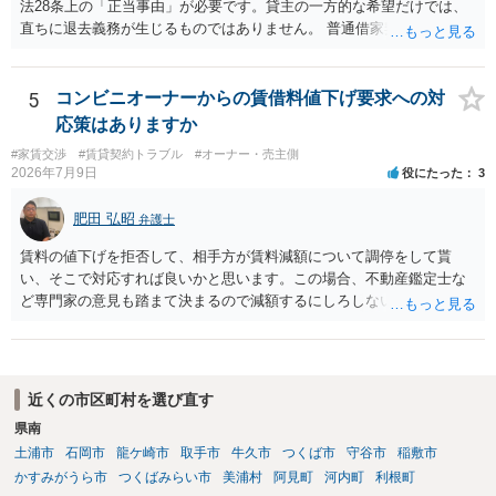
法28条上の「正当事由」が必要です。貸主の一方的な希望だけでは、
直ちに退去義務が生じるものではありません。 普通借家契約から定期
借家契約への切り替えは、既存の普通借家契約を合意解約したうえで
新たな定期借家契約を締結する形になりますが、これは任意の合意が
前提であり、借主が同意しなければ成立しません。 12年間の居住実
5
コンビニオーナーからの賃借料値下げ要求への対
績、子どもの学校や地域とのつながり、転居費用の準備が困難な事情
応策はありますか
などは、借主側の強い居住継続の必要性として正当事由判断において
#家賃交渉
#賃貸契約トラブル
#オーナー・売主側
重視される要素ですので、貸主側にかなり具体的な事情と立退料など
2026年7月9日
役にたった
3
がない限り、更新拒絶が認められるハードルは一般的に高いと考えら
れます。 建物が未登記であること自体は、賃貸借契約の有効性を直ち
肥田 弘昭
弁護士
に否定するものではなく、引渡しがされていれば賃貸借の効力は原則
有効とされています。 今後の交渉では、①現在は普通借家契約が継続
賃料の値下げを拒否して、相手方が賃料減額について調停をして貰
しており定期借家への変更に合意していないこと、②貸主側の事情
い、そこで対応すれば良いかと思います。この場合、不動産鑑定士な
（誰が所有者で誰が実際に住む予定か等）を具体的に書面で説明して
ど専門家の意見も踏まて決まるので減額するにしろしないにしろ公平
ほしいこと、③自分たちの居住継続の必要性を丁寧に伝えること、を
性は図れるかと思います。相手がそこまでしないのであれば減額を拒
基本方針としたうえで、仮に一定時期の退去を検討する場合には、立
否すればよいだけです。ご参考にしてください。
退料・引越費用・原状回復費用負担などの条件を明確にした書面を作
成することが重要です。 契約書では、更新条項・解除条項・期間の定
近くの市区町村を選び直す
め・定期借家に関する記載の有無、これまでの更新時の合意内容
（「今回で最後」などの文言）が、借主不利な特約として無効になり
県南
得るかどうかも含めて検討ポイントになりますので、署名押印前に内
土浦市
石岡市
龍ケ崎市
取手市
牛久市
つくば市
守谷市
稲敷市
容を十分に確認し、不明点は弁護士に相談することをおすすめしま
かすみがうら市
つくばみらい市
美浦村
阿見町
河内町
利根町
す。