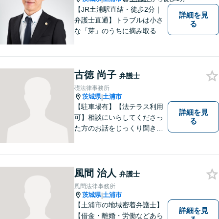
【JR土浦駅直結・徒歩2分｜
詳細を見
弁護士直通】トラブルは小さ
る
な「芽」のうちに摘み取るこ
とが大切です。少しでも不安
に感じることがあれば、ご相
談ください。
古徳 尚子
弁護士
礎法律事務所
茨城県
土浦市
|
【駐車場有】【法テラス利用
詳細を見
可】相談にいらしてくださっ
る
た方のお話をじっくり聞き、
ともに解決方法を考えていく
ことを心がけています。法律
相談は早めの相談が大切で
す。皆様が相談しやすい環境
風間 治人
弁護士
を整えておりますので、お気
風間法律事務所
軽にご相談ください。
茨城県
土浦市
|
【土浦市の地域密着弁護士】
詳細を見
【借金・離婚・労働などあら