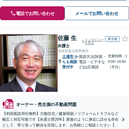
電話でお問い合わせ
メールでお問い合わせ
佐藤 生
東京都
インタビュー
を見る
弁護士
池袋若葉法律事務所
営業時間：1
土浦市
か
面談方法(対面・
らも相談
電話・ビデオな
0:00~18:00
受付中
ど)は応相談
（平日）
オーナー・売主側の不動産問題
【初回面談30分無料】欠陥住宅／建築瑕疵／リフォームトラブルなど
幅広く対応可能です【弁護士歴20年】家族のように身近に話せる存在
として、寄り添って解決を目指します。お気軽にご相談ください【池