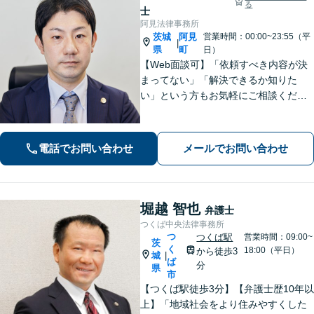
る
士
阿見法律事務所
茨城
阿見
営業時間：00:00~23:55（平
|
県
町
日）
【Web面談可】「依頼すべき内容が決
まってない」「解決できるか知りた
い」という方もお気軽にご相談くださ
い【阿見町役場近く】相続問題、 交通
事故、 借金問題、 企業法務など幅広く
対応できます
電話でお問い合わせ
メールでお問い合わせ
堀越 智也
弁護士
つくば中央法律事務所
つ
つくば駅
営業時間：09:00~
茨
く
18:00（平日）
から徒歩3
城
|
ば
分
県
市
【つくば駅徒歩3分】【弁護士歴10年以
上】「地域社会をより住みやすくした