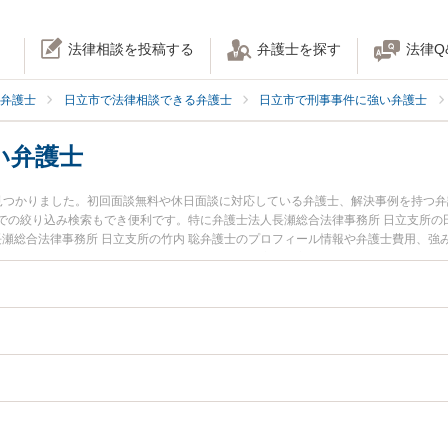
法律相談を投稿する
弁護士を探す
法律Q
弁護士
日立市で法律相談できる弁護士
日立市で刑事事件に強い弁護士
い弁護士
見つかりました。初回面談無料や休日面談に対応している弁護士、解決事例を持つ
での絞り込み検索もでき便利です。特に弁護士法人長瀬総合法律事務所 日立支所の
長瀬総合法律事務所 日立支所の竹内 聡弁護士のプロフィール情報や弁護士費用、
護士に相談したい』『殺人未遂のトラブル解決の実績豊富な近くの弁護士を検索し
お困りの相談者さんにおすすめです。