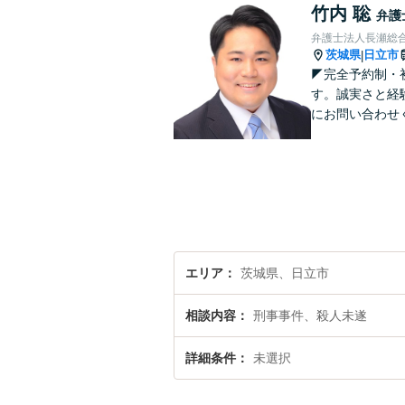
竹内 聡
弁護
弁護士法人長瀬総合
茨城県
日立市
|
◤完全予約制・
す。誠実さと経
にお問い合わせ
エリア
茨城県、日立市
相談内容
刑事事件、殺人未遂
詳細条件
未選択