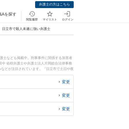
弁護士の方はこちら
&Aを探す
閲覧履歴
マイリスト
ログイン
日立市で殺人未遂に強い弁護士
弁護士なども掲載中。刑事事件に関係する加害者
田中 佑樹弁護士や弁護士法人片岡総合法律事務
強みなどが注目されています。『日立市で土日や夜
たい』『初回相談無料で殺人未遂を法律相談でき
変更
変更
変更