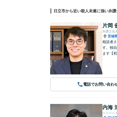
日立市から近い殺人未遂に強い弁護
片岡 
弁護士法
茨城
相談者さ
す。独自
ます【初
電話でお問い合わ
内海 
ベリーベ