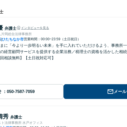
士
優
弁護士
インタビューを見る
人片岡総合法律事務所
県
ひたちなか市
営業時間：00:00~23:59（土日祝日）
|
まに「今より一歩明るい未来」を手に入れていただけるよう、事務所一
の経営顧問サービスを提供する企業法務／税理士の資格を活かした相続
回相談無料】【土日祝対応可】
せ
メール
清秀
弁護士
スト法律事務所 水戸オフィス