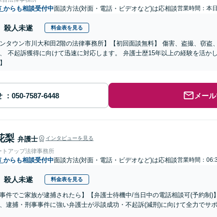
市
からも相談受付中
面談方法(対面・電話・ビデオなど)は応相談
営業時間：本
殺人未遂
料金表を見る
ンタウン市川大和田2階の法律事務所】【初回面談無料】 傷害、盗撮、窃盗
、 不起訴獲得に向けて迅速に対応します。 弁護士歴15年以上の経験を活か
】
せ
メール
花梨
弁護士
インタビューを見る
ートアップ法律事務所
市
からも相談受付中
面談方法(対面・電話・ビデオなど)は応相談
営業時間：06:
殺人未遂
料金表を見る
事件でご家族が逮捕されたら】【弁護士待機中/当日中の電話相談可(予約制
、逮捕・刑事事件に強い弁護士が示談成功・不起訴(減刑)に向けて全力でサ