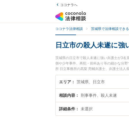
ココナラへ
ココナラ法律相談
茨城県で法律相談できる
日立市の殺人未遂に強
茨城県の日立市で殺人未遂に強い弁護士が3名
側や少年事件、再犯・前科あり等の細かな分野
所 日立事務所の髙梨 亮輔弁護士、弁護士法人
間に発生した殺人未遂のトラブルを今すぐに弁
る日立市内の弁護士に相談予約したい』などで
エリア
茨城県、日立市
相談内容
刑事事件、殺人未遂
詳細条件
未選択