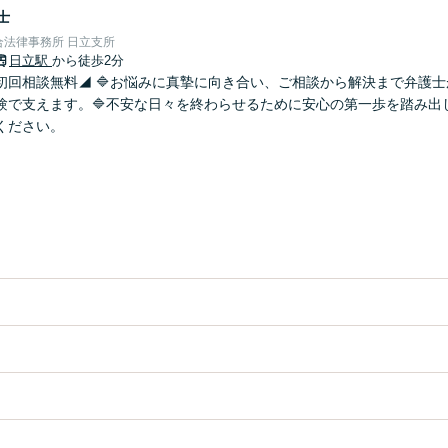
士
法律事務所 日立支所
日立駅
から徒歩2分
初回相談無料◢ 🔷お悩みに真摯に向き合い、ご相談から解決まで弁護
験で支えます。🔷不安な日々を終わらせるために安心の第一歩を踏み出
ください。