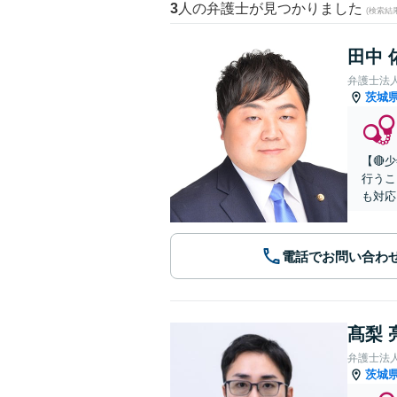
3
人の弁護士が見つかりました
(検索結
田中 
弁護士法
茨城
【🔴
行うこ
も対応
電話でお問い合わ
髙梨 
弁護士法
茨城