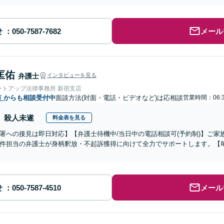
せ
メール
匡佑
弁護士
インタビューを見る
ートアップ法律事務所 新宿支店
市
からも相談受付中
面談方法(対面・電話・ビデオなど)は応相談
営業時間：06:
殺人未遂
料金表を見る
署への接見は即日対応】【弁護士待機中/当日中の電話相談可(予約制)】ご
件担当の弁護士が身柄釈放・不起訴獲得に向けて全力でサポートします。【毎
せ
メール