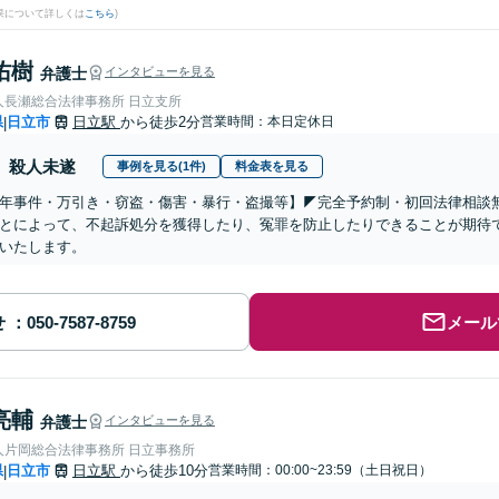
果について詳しくは
こちら
)
佑樹
弁護士
インタビューを見る
人長瀬総合法律事務所 日立支所
県
日立市
日立駅
から徒歩2分
営業時間：本日定休日
|
殺人未遂
事例を見る(1件)
料金表を見る
少年事件・万引き・窃盗・傷害・暴行・盗撮等】◤完全予約制・初回法律相談
とによって、不起訴処分を獲得したり、冤罪を防止したりできることが期待
いたします。
せ
メール
亮輔
弁護士
インタビューを見る
人片岡総合法律事務所 日立事務所
県
日立市
日立駅
から徒歩10分
営業時間：00:00~23:59（土日祝日）
|