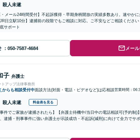
殺人未遂
NE・メール24時間受付】不起訴獲得・早期身柄開放の実績多数あり。速やか
JR日立駅10分】逮捕前の段階でもご相談に対応。ご不安などご相談くださ
底サポート
せ
メール
和子
弁護士
ートアップ法律事務所
市
からも相談受付中
面談方法(対面・電話・ビデオなど)は応相談
営業時間：06:
殺人未遂
料金表を見る
事件でご家族が逮捕されたら】【弁護士待機中/当日中の電話相談可(予約制
、逮捕・刑事事件に強い弁護士が示談成功・不起訴(減刑)に向けて全力でサ