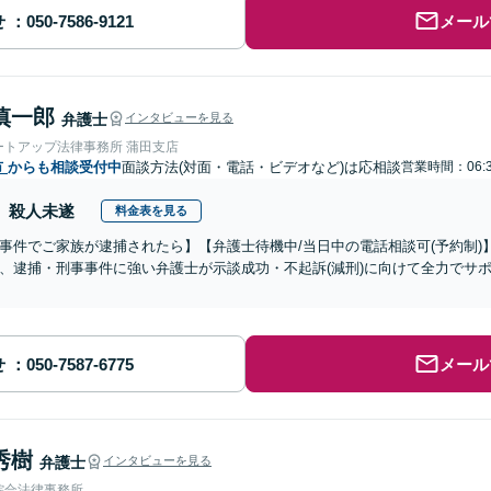
せ
メール
慎一郎
弁護士
インタビューを見る
ートアップ法律事務所 蒲田支店
市
からも相談受付中
面談方法(対面・電話・ビデオなど)は応相談
営業時間：06:
殺人未遂
料金表を見る
事件でご家族が逮捕されたら】【弁護士待機中/当日中の電話相談可(予約制
、逮捕・刑事事件に強い弁護士が示談成功・不起訴(減刑)に向けて全力でサ
せ
メール
秀樹
弁護士
インタビューを見る
綜合法律事務所