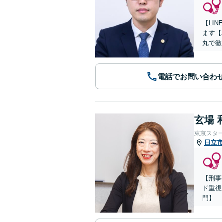
【LI
ます【
丸で徹
電話でお問い合わ
玄場 
東京スタ
日立
【刑事
ド重視
門】