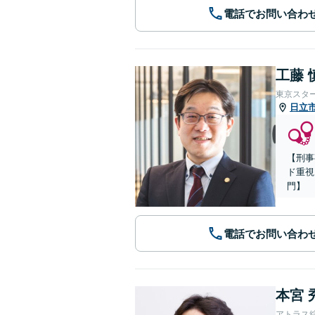
電話でお問い合わ
工藤 
東京スタ
日立
【刑事
ド重視
門】
電話でお問い合わ
本宮 
アトラス