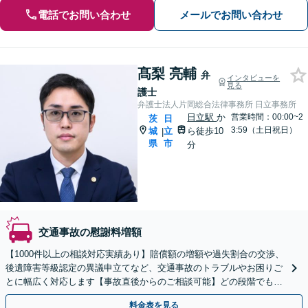
電話でお問い合わせ
メールでお問い合わせ
髙梨 亮輔
弁
インタビューを
見る
護士
弁護士法人片岡総合法律事務所 日立事務所
日立駅
か
営業時間：00:00~2
茨
日
3:59（土日祝日）
城
立
ら徒歩10
|
県
市
分
交通事故の慰謝料増額
【1000件以上の相談対応実績あり】賠償額の増額や過失割合の交渉、
後遺障害等級認定の異議申立てなど、交通事故のトラブルやお困りご
とに幅広く対応します【事故直後からのご相談可能】どの段階でもご
相談を承ります【初回相談無料】【土日祝対応可】
料金表を見る