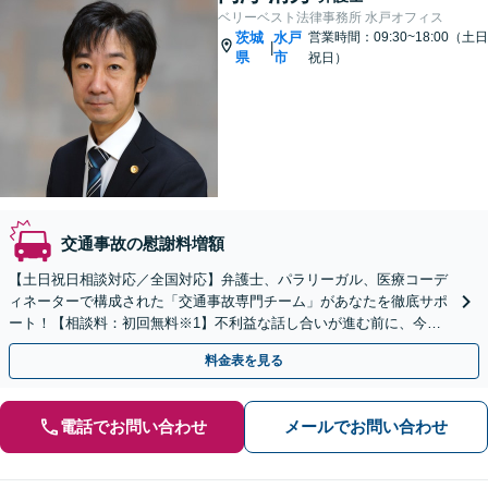
ベリーベスト法律事務所 水戸オフィス
茨城
水戸
営業時間：09:30~18:00（土日
|
県
市
祝日）
交通事故の慰謝料増額
【土日祝日相談対応／全国対応】弁護士、パラリーガル、医療コーデ
ィネーターで構成された「交通事故専門チーム」があなたを徹底サポ
ート！【相談料：初回無料※1】不利益な話し合いが進む前に、今す
ぐ相談！
料金表を見る
電話でお問い合わせ
メールでお問い合わせ