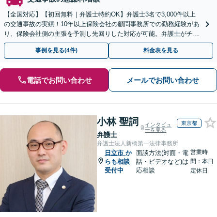
【全国対応】【初回無料｜弁護士特約OK】弁護士3名で3,000件以上
の交通事故の実績！10年以上保険会社の顧問事務所での勤務経験があ
り、保険会社側の主張を予測し先回りした対応が可能。弁護士がチー
ムとなり示談交渉、休業損害、後遺障害等に対応。
事例を見る(4件)
料金表を見る
電話でお問い合わせ
メールでお問い合わせ
小林 聖詞
東京都
インタビュ
ーを見る
弁護士
弁護士法人新橋第一法律事務所
営業時
日立市
か
面談方法(対面・電
らも相談
話・ビデオなど)は
間：本日
受付中
応相談
定休日