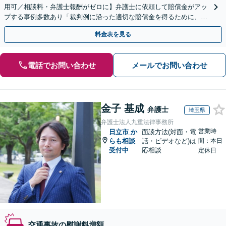
用可／相談料・弁護士報酬がゼロに】弁護士に依頼して賠償金がアッ
プする事例多数あり「裁判例に沿った適切な賠償金を得るために、事
故の調査や事実関係の整理を徹底」【完全個室】
料金表を見る
電話でお問い合わせ
メールでお問い合わせ
金子 基成
弁護士
埼玉県
弁護士法人九重法律事務所
営業時
日立市
か
面談方法(対面・電
らも相談
話・ビデオなど)は
間：本日
受付中
応相談
定休日
交通事故の慰謝料増額