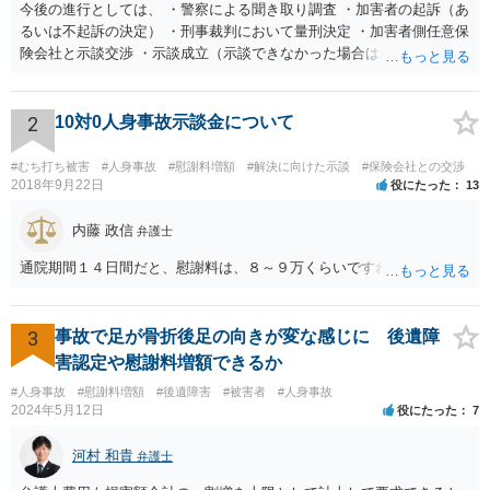
今後の進行としては、 ・警察による聞き取り調査 ・加害者の起訴（あ
るいは不起訴の決定） ・刑事裁判において量刑決定 ・加害者側任意保
険会社と示談交渉 ・示談成立（示談できなかった場合は裁判） となり
ます。なお、警察では、お母様の生前のご様子やご遺族の被害感情、
加害者に対する処罰感情など尋ねられるはずですので、率直にお答え
になるとよいと思います。
2
10対0人身事故示談金について
#むち打ち被害
#人身事故
#慰謝料増額
#解決に向けた示談
#保険会社との交渉
2018年9月22日
役にたった
13
内藤 政信
弁護士
通院期間１４日間だと、慰謝料は、８～９万くらいですね。
3
事故で足が骨折後足の向きが変な感じに 後遺障
害認定や慰謝料増額できるか
#人身事故
#慰謝料増額
#後遺障害
#被害者
#人身事故
2024年5月12日
役にたった
7
河村 和貴
弁護士