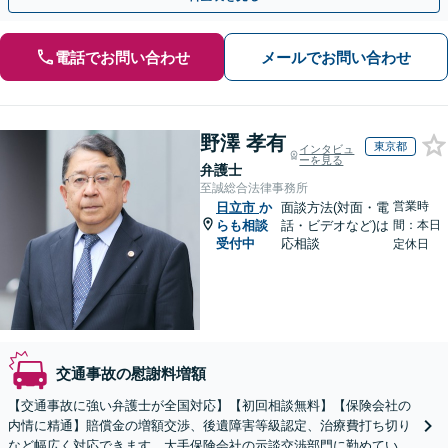
電話でお問い合わせ
メールでお問い合わせ
野澤 孝有
東京都
インタビュ
ーを見る
弁護士
至誠総合法律事務所
営業時
日立市
か
面談方法(対面・電
らも相談
話・ビデオなど)は
間：本日
受付中
応相談
定休日
交通事故の慰謝料増額
【交通事故に強い弁護士が全国対応】【初回相談無料】【保険会社の
内情に精通】賠償金の増額交渉、後遺障害等級認定、治療費打ち切り
など幅広く対応できます。大手保険会社の示談交渉部門に勤めていた