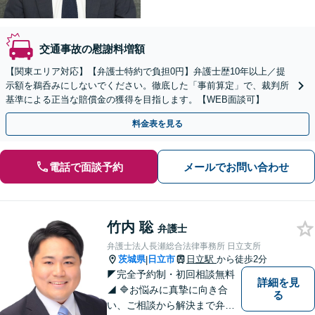
交通事故の慰謝料増額
【関東エリア対応】【弁護士特約で負担0円】弁護士歴10年以上／提
示額を鵜呑みにしないでください。徹底した「事前算定」で、裁判所
基準による正当な賠償金の獲得を目指します。【WEB面談可】
料金表を見る
電話で面談予約
メールでお問い合わせ
竹内 聡
弁護士
弁護士法人長瀬総合法律事務所 日立支所
茨城県
日立市
日立駅
から徒歩2分
|
◤完全予約制・初回相談無料
詳細を見
◢ 🔷お悩みに真摯に向き合
る
い、ご相談から解決まで弁護