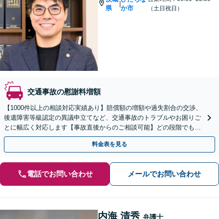
|
県
か市
（土日祝日）
交通事故の慰謝料増額
【1000件以上の相談対応実績あり】賠償額の増額や過失割合の交渉、
後遺障害等級認定の異議申立てなど、交通事故のトラブルやお困りご
とに幅広く対応します【事故直後からのご相談可能】どの段階でもご
相談を承ります【初回相談無料】【土日祝対応可】
料金表を見る
電話でお問い合わせ
メールでお問い合わせ
内海 清秀
弁護士