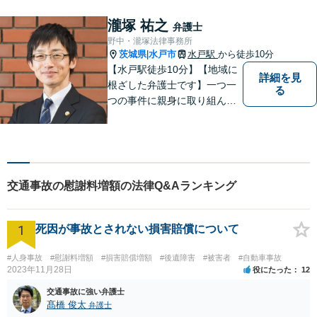
め、日々勉強、積極的に行動
し、解決へと導いてまいりま
瀧塚 祐之
弁護士
す。お気軽にご相談くださ
野中・瀧塚法律事務所
い。【メール24時間受付中】
茨城県
水戸市
水戸駅
から徒歩10分
|
【水戸駅徒歩10分】【地域に
詳細を見
根ざした弁護士です】一つ一
る
つの事件に親身に取り組んで
いくことを心がけています。
【開設55年以上の法律事務
所】相談者の意向をきちんと
把握した上で、正当な権利を
守るために丁寧な対応を致し
交通事故の慰謝料増額の法律Q&Aランキング
ます。
1
死因が事故とされない損害賠償について
#人身事故
#慰謝料増額
#損害賠償増額
#後遺障害
#被害者
#自動車事故
2023年11月28日
役にたった
12
交通事故に強い弁護士
髙橋 俊太
弁護士