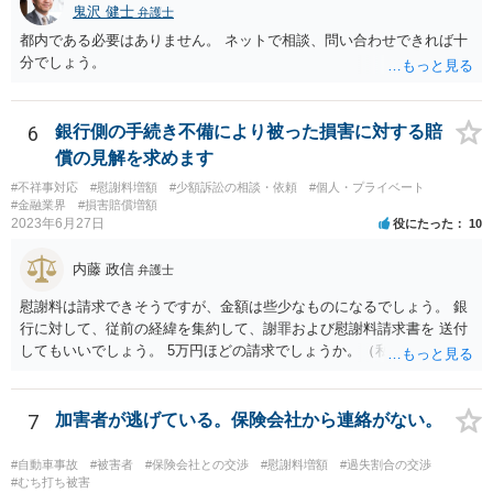
鬼沢 健士
弁護士
都内である必要はありません。 ネットで相談、問い合わせできれば十
分でしょう。
6
銀行側の手続き不備により被った損害に対する賠
償の見解を求めます
#不祥事対応
#慰謝料増額
#少額訴訟の相談・依頼
#個人・プライベート
#金融業界
#損害賠償増額
2023年6月27日
役にたった
10
内藤 政信
弁護士
慰謝料は請求できそうですが、金額は些少なものになるでしょう。 銀
行に対して、従前の経緯を集約して、謝罪および慰謝料請求書を 送付
してもいいでしょう。 5万円ほどの請求でしょうか。（私見）
7
加害者が逃げている。保険会社から連絡がない。
#自動車事故
#被害者
#保険会社との交渉
#慰謝料増額
#過失割合の交渉
#むち打ち被害