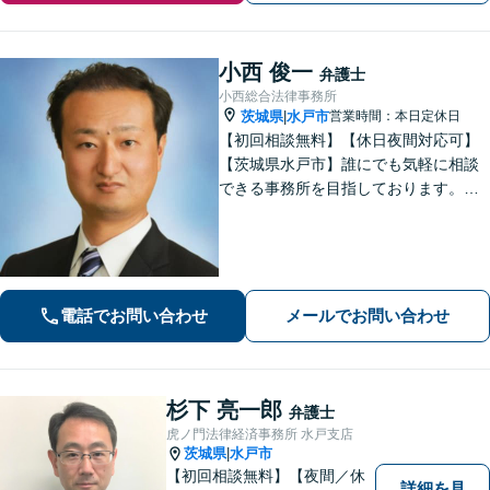
小西 俊一
弁護士
小西総合法律事務所
茨城県
水戸市
営業時間：本日定休日
|
【初回相談無料】【休日夜間対応可】
【茨城県水戸市】誰にでも気軽に相談
できる事務所を目指しております。依
頼者の方の費用対効果の観点からもご
納得の行くまでご説明をいたします。
お困りのことがございましたらお気軽
にご相談ください。
電話でお問い合わせ
メールでお問い合わせ
杉下 亮一郎
弁護士
虎ノ門法律経済事務所 水戸支店
茨城県
水戸市
|
【初回相談無料】【夜間／休
詳細を見