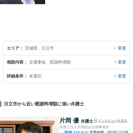
士がサポートいたします。誠
実さと経験で支えます。🔷不
安な日々を終わらせるために
安心の第一歩を踏み出しまし
ょう。お気軽にお問い合わせ
ください。
エリア
茨城県、日立市
変更
相談内容
交通事故、慰謝料増額
変更
詳細条件
未選択
変更
日立市から近い慰謝料増額に強い弁護士
片岡 優
弁護士
インタビューを見る
弁護士法人片岡総合法律事務所
茨城
ひたちな
営業時間：00:00~23:59