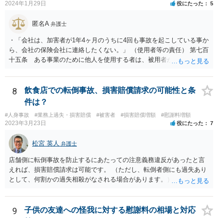
2024年1月29日
役にたった
5
匿名A
弁護士
・「会社は、加害者が1年4ヶ月のうちに4回も事故を起こしている事か
ら、会社の保険会社に連絡したくない。」 （使用者等の責任） 第七百
十五条 ある事業のために他人を使用する者は、被用者がその事業の
執行について第三者に加えた損害を賠償する責任を負う。ただし、使
用者が被用者の選任及びその事業の監督について相当の注意をしたと
き、又は相当の注意をしても損害が生ずべきであったときは、この限
8
飲食店での転倒事故、損害賠償請求の可能性と条
りでない。 会社側の言い分に付き合わず、会社側への請求をお考えな
件は？
さったほうがよろしいかもしれません。加害ドライバーの任意保険が
#人身事故
#業務上過失・損害賠償
#被害者
#損害賠償増額
#慰謝料増額
本件に使えるか、使おうとするかが定かではありませんので。「1年4
2023年3月23日
役にたった
7
ヶ月のうちに4回も事故」の事実は、会社から加害ドライバーへの責任
転嫁のような発言ですが、上記ただし書との関連で言えば、会社側が
松宮 英人
弁護士
「相当の注意」をしていなかった証左でしょう。 今後の対応ですが、
事故証明書を速やかに取得すべきです。 病院で治療を受ける際、第三
店舗側に転倒事故を防止するにあたっての注意義務違反があったと言
者行為による傷病届を出す必要があります。 最終的にどこまで認めら
えれば、損害賠償請求は可能です。 （ただし、転倒者側にも過失あり
れるかという問題はありますが、事故後に事故に関連した支出に関し
として、何割かの過失相殺がなされる場合があります。） 注意義務違
ては、領収書をもらい保存しておきましょう。
反の有無は、当時の個別具体的な事情により判断されます。 例えば、
床材等の性質、清掃により濡れるなどしてどの程度滑りやすくなって
いたか（清掃の仕方）、当日の天候、店内の混雑具合や客の動線、店
9
子供の友達への怪我に対する慰謝料の相場と対応