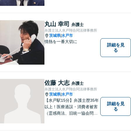
応いたします【従業員500名
超の内部通報窓口業務経験】
丸山 幸司
弁護士
弁護士法人水戸翔合同法律事務所
茨城県
水戸市
|
情熱を一番大切に
詳細を見
る
佐藤 大志
弁護士
弁護士法人水戸翔合同法律事務所
茨城県
水戸市
|
【水戸駅15分】弁護士歴35年
詳細を見
以上！医療過誤・消費者被害
る
（霊感商法、旧統一協会問題
を含む）・相続に注力する弁
護士。皆様の権利を守るた