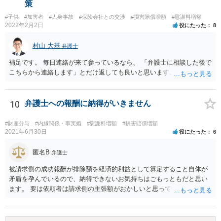
員による注意喚起の有無、過去に同様の事故があったか否か…などな
策
ど、様々な要素を見ていく必要があります。 一度弁護士にご相談され
#子供
#加害者
#人身事故
#保険会社との交渉
#損害賠償増額
#慰謝料増額
ることをオススメします。 なお、治療費も損害賠償に含まれますが、
2022年2月2日
役にたった
8
慰謝料など、具体的な損害賠償算定の仕方についても、ご相談なさる
とよいと思います。 お大事になさってください。
村山 大基
弁護士
補足です。 毎日連絡が来て参っているなら、 「弁護士に相談した後で
こちらから連絡します」とだけ返しても良いと思います。
10
弁護士への報酬に納得がいきません
#財産分与
#内縁関係・事実婚
#慰謝料増額
#損害賠償増額
2021年6月30日
役にたった
6
匿名B
弁護士
被請求側の成功報酬が排除額を経済的利益として算定すること自体が
矛盾を孕んでいるので、納得できないお気持ちはごもっともだと思い
ます。 要は依頼者は請求側の主張額がおかしいと思っているからこそ
弁護士を頼んでいて、弁護士も請求側の主張額がおかしいことを主張
しておきながら、成功報酬の請求の段になるとその「おかしい」請求
側の主張額を基準にして排除額を経済的利益として成功報酬を算定す