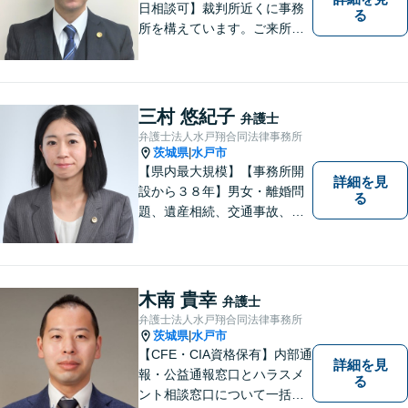
日相談可】裁判所近くに事務
る
所を構えています。ご来所・
ご相談しやすい環境を整えて
おりますので、お気軽にご相
談ください。ご依頼者様とと
もに最善の解決を目指しま
三村 悠紀子
弁護士
す。
弁護士法人水戸翔合同法律事務所
茨城県
水戸市
|
【県内最大規模】【事務所開
詳細を見
設から３８年】男女・離婚問
る
題、遺産相続、交通事故、労
働問題、刑事事件などさまざ
まな法律トラブルに対応する
地域密着の女性弁護士。お困
りごとがあればお気軽にご相
木南 貴幸
弁護士
談ください！お一人おひとり
弁護士法人水戸翔合同法律事務所
に誠実に向き合います。
茨城県
水戸市
|
【CFE・CIA資格保有】内部通
詳細を見
報・公益通報窓口とハラスメ
る
ント相談窓口について一括対