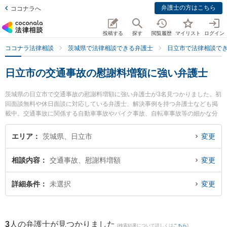
弁護士の方はこちら
ココナラへ
投稿する
探す
閲覧履歴
マイリスト
ログイン
ココナラ法律相談
茨城県で法律相談できる弁護士
日立市で法律相談で
日立市の交通事故の慰謝料増額に強い弁護士
茨城県の日立市で交通事故の慰謝料増額に強い弁護士が3名見つかりました。初
回面談無料や休日面談に対応している弁護士、解決事例を持つ弁護士なども掲
載中。交通事故に関係する自動車事故やバイク事故、自転車事故等の細かな分
野での絞り込み検索もでき便利です。特に弁護士法人長瀬総合法律事務所 日立
支所の田中 佑樹弁護士や弁護士法人片岡総合法律事務所 日立事務所の髙梨 亮
エリア
茨城県、日立市
変更
輔弁護士、弁護士法人長瀬総合法律事務所 日立支所の竹内 聡弁護士のプロフィ
ール情報や弁護士費用、強みなどが注目されています。『日立市で土日や夜間
相談内容
交通事故、慰謝料増額
変更
に発生した交通事故の慰謝料増額のトラブルを今すぐに弁護士に相談したい』
『交通事故の慰謝料増額のトラブル解決の実績豊富な近くの弁護士を検索した
い』『初回相談無料で交通事故の慰謝料増額を法律相談できる日立市内の弁護
詳細条件
未選択
変更
士に相談予約したい』などでお困りの相談者さんにおすすめです。
3
人の弁護士が見つかりました
(検索結果について詳しくは
こちら
)