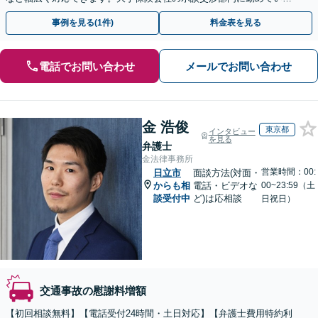
経験がありますので保険会社との交渉には自信があります。
事例を見る(1件)
料金表を見る
電話でお問い合わせ
メールでお問い合わせ
金 浩俊
東京都
インタビュー
を見る
弁護士
金法律事務所
営業時間：00:
日立市
面談方法(対面・
からも相
電話・ビデオな
00~23:59（土
談受付中
ど)は応相談
日祝日）
交通事故の慰謝料増額
【初回相談無料】【電話受付24時間・土日対応】【弁護士費用特約利