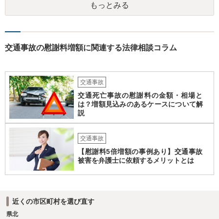
もっとみる
るのは、二枚舌との誹りを受けても仕方がない面もあるように思いま
す。 ですので、被請求側の弁護士は、タイムチャージを併用したり、
対応継続月毎に報酬を受けたり、出廷日当で調整したり、できるだけ
排除額ベースの成功報酬の割合を落としていった方が良いようにも思
いますが、そうなってくると弁護士に勝訴インセンティブが働きにく
交通事故の慰謝料増額に関連する法律相談コラム
くなるのがなかなか難しいところです。 二枚舌を避けつつ、勝訴イン
センティブも確保するためには、請求側の主張額を鵜呑みにした排除
額ベースとするのではなく、弁護士として反対の立場であれば、２～
交通事故
３割くらいの確率で認められそうな金額がいくらくらいかを提示した
上で、そこからの排除額ベースとすることも考えられますが、それだ
交通死亡事故の慰謝料の金額・相場と
は？増額見込みのあるケースについて解
と弱気な弁護士だと思われたり、先生は私の主張を分かってくれてい
説
ないと目くじらを立てる依頼者もいそうなので、やはり難点がありま
す。 個人的には、着手金の割合を高めて、タイムチャージ併用型にし
たり、長期化した場合は追加着手金を請求できるようにしたりして最
交通事故
悪排除額ベースの成功報酬はもらえなくても気にしないというのが良
【慰謝料5倍増額の事例あり】交通事故
いように思っています。 いずれにせよ、どういう形をとるにせよ、支
被害を弁護士に依頼するメリットとは
払う報酬額はあまり変わらないと思いますので、そのとおりに支払っ
ても損にはならないはずです。 基本的に弁護士に1時間動いてもらう
場合の相場は税抜2万円くらいですので、あなたの事件に50時間以上費
やしているのであれば排除額ベースの成功報酬が支払われないと弁護
近くの市区町村を選び直す
士にとっては割りの悪い事件ということになるかと存じます。
県北