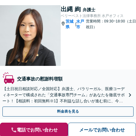
出縄 絢
弁護士
ベリーベスト法律事務所 水戸オフィス
茨城
水戸
営業時間：09:30~18:00（土日
|
県
市
祝日）
交通事故の慰謝料増額
【土日祝日相談対応／全国対応】弁護士、パラリーガル、医療コーデ
ィネーターで構成された「交通事故専門チーム」があなたを徹底サポ
ート！【相談料：初回無料※1】不利益な話し合いが進む前に、今す
ぐ相談！
料金表を見る
電話でお問い合わせ
メールでお問い合わせ