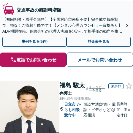
交通事故の慰謝料増額
【初回相談・着手金無料】【全国対応◎来所不要】完全成功報酬制
で、損なくご依頼可能です！【メンタル心理カウンセラー資格あり】
ADR機関在籍、保険会社の代理人実績を活かして相手側の動向を推測
し、柔軟な解決方針をご提案いたします【LINE対応】
事例を見る(5件)
料金表を見る
電話でお問い合わせ
メールでお問い合わせ
福島 駿太
東京都
インタビュ
ーを見る
弁護士
相生綜合法律事務所
営業時
日立市
か
面談方法(対面・電
らも相談
話・ビデオなど)は
間：本日
受付中
応相談
定休日