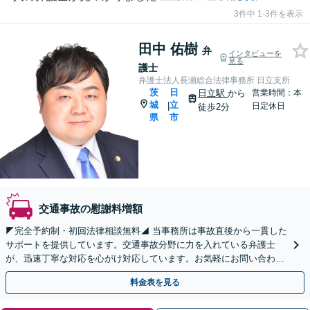
3件中 1-3件を表示
田中 佑樹
弁
インタビューを
見る
護士
弁護士法人長瀬総合法律事務所 日立支所
茨
日
日立駅
から
営業時間：本
城
立
|
日定休日
徒歩2分
県
市
交通事故の慰謝料増額
◤完全予約制・初回法律相談無料◢ 当事務所は事故直後から一貫した
サポートを提供しています。交通事故分野に力を入れている弁護士
が、迅速丁寧な対応を心がけ対応しています。お気軽にお問い合わせ
ください。【🔴物損事故🔴人身事故】
料金表を見る