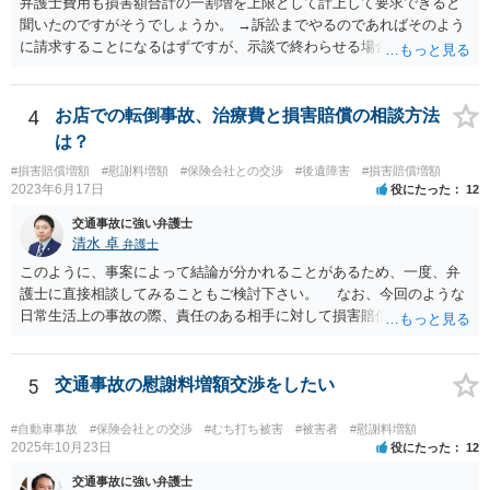
弁護士費用も損害額合計の一割増を上限として計上して要求できると
聞いたのですがそうでしょうか。 →訴訟までやるのであればそのよう
に請求することになるはずですが、示談で終わらせる場合には、そこ
は譲歩させられることが多いように思います。 LAC基準の弁護士さん
ならほとんど充足できるか多くが返ってくるイメージなので頼むのも
いいかなと思うのですが。 →LAC基準でもそうかもしれませんし、交
4
お店での転倒事故、治療費と損害賠償の相談方法
通事故事案ではより定額の費用としている法律事務所も多いように思
は？
います。費用面も含めて、弁護士さんを検討してみるとよいかもしれ
#損害賠償増額
#慰謝料増額
#保険会社との交渉
#後遺障害
#損害賠償増額
ませんね。 かなり具体的な話も多くなっているので、法律事務所に問
2023年6月17日
役にたった
12
い合わせてみるとよいと思います。
交通事故に強い弁護士
清水 卓
弁護士
このように、事案によって結論が分かれることがあるため、一度、弁
護士に直接相談してみることもご検討下さい。 なお、今回のような
日常生活上の事故の際、責任のある相手に対して損害賠償請求する際
の弁護士費用がご加入の保険から出る特約が付いている場合がありま
す（ご自宅の火災保険や自動車の任意保険等を確認してみて下さい。
加入したつもりがなくても、確認してみたら付いていたということが
5
交通事故の慰謝料増額交渉をしたい
ありますので）。
#自動車事故
#保険会社との交渉
#むち打ち被害
#被害者
#慰謝料増額
2025年10月23日
役にたった
12
交通事故に強い弁護士