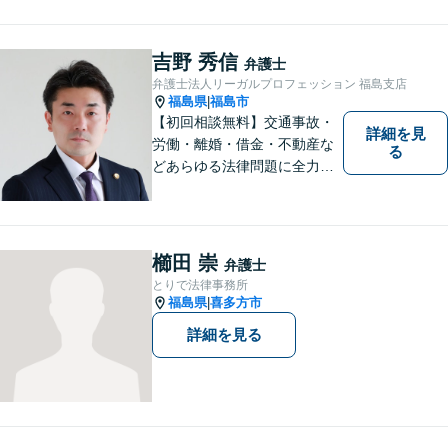
ります。 相談後やトラブルが
解決した際、「相談してよか
った」と思っていただけるよ
吉野 秀信
弁護士
うに全力を尽くしていきま
弁護士法人リーガルプロフェッション 福島支店
す。
福島県
福島市
|
【初回相談無料】交通事故・
詳細を見
労働・離婚・借金・不動産な
る
どあらゆる法律問題に全力を
尽くします。ご相談者様に寄
り添い、最善の解決策へと導
くことを最も重視ししていま
す。お困りの方はまずはご相
櫛田 崇
弁護士
談ください。
とりで法律事務所
福島県
喜多方市
|
詳細を見る