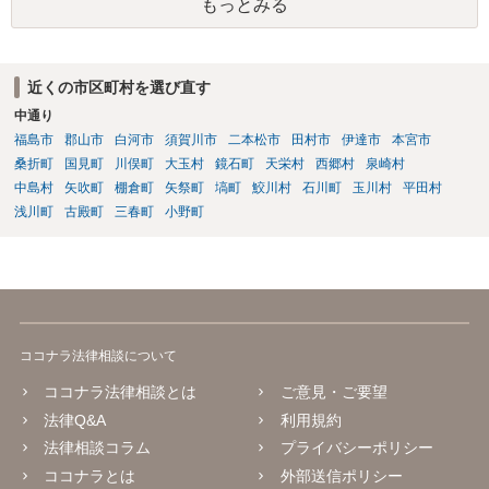
もっとみる
近くの市区町村を選び直す
中通り
福島市
郡山市
白河市
須賀川市
二本松市
田村市
伊達市
本宮市
桑折町
国見町
川俣町
大玉村
鏡石町
天栄村
西郷村
泉崎村
中島村
矢吹町
棚倉町
矢祭町
塙町
鮫川村
石川町
玉川村
平田村
浅川町
古殿町
三春町
小野町
ココナラ法律相談について
ココナラ法律相談とは
ご意見・ご要望
法律Q&A
利用規約
法律相談コラム
プライバシーポリシー
ココナラとは
外部送信ポリシー