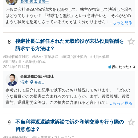
髙橋 俊太
弁護士
＞仮に会社法297条の請求をも無視して、株主が招集して決議した場合
はどうでしょうか？ 「請求をも無視」という意味合いと、それがどの
ような状況を想定なさっているのかがよく分かりませんでしたが、株
主総会決議取消訴訟の対象あるいは株主総会決議不存在確認訴訟の対
象になるのではないかと思われます。
8
後継社長に解任された元取締役が未払役員報酬を
請求する方法は？
#取締役解任対応
#M&A・事業承継
#顧問弁護士契約
#社員の解雇
#雇用契約書・就業規則作成
2024年9月14日
役にたった
3
企業法務に強い弁護士
清水 卓
弁護士
参考として紹介した記事で以下のとおり解説しております。 「どのよ
うな費目がこの損害に含まれるのでしょうか。まず、役員報酬、役員
賞与、退職慰労金等は、この損害に含まれると言われています。また
手当等異なる名称が使用されていても、実質はこれらと同じような性
質の金員と判断されれば、損害に含まれる可能性があります。 慰謝料
や弁護士費用については、これらの損害に含まれないと述べる裁判例
9
不当利得返還請求訴訟で訴外和解交渉を行う際の
もありますが、含まれるとする見解もあり、争いがあるところです
留意点は？
（なお、含まれないとしても、民法の不法行為などの別の法律構成で
#取締役解任対応
#個人事業主・フリーランス