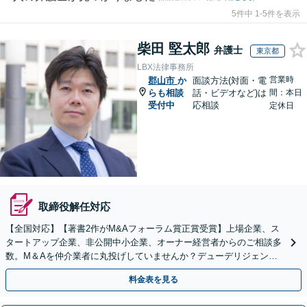
5件中 1-5件を表示
柴田 堅太郎
弁護士
東京都
LBX法律事務所
営業時
郡山市
か
面談方法(対面・電
らも相談
話・ビデオなど)は
間：本日
受付中
応相談
定休日
取締役解任対応
【全国対応】【著書2作がM&Aフォーラム賞正賞受賞】上場企業、ス
タートアップ企業、非公開中小企業、オーナー経営者からのご相談多
数。M＆Aを仲介業者に丸投げしていませんか？デューデリジェンス
や契約書作成・交渉はお任せください【初回無料】
料金表を見る