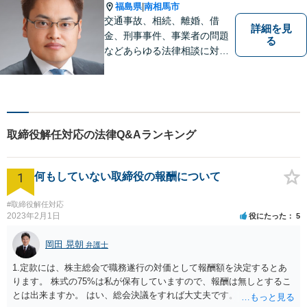
福島県
南相馬市
|
交通事故、相続、離婚、借
詳細を見
金、刑事事件、事業者の問題
る
などあらゆる法律相談に対応
します。 法の専門知識を活か
し、あなたの権利を最大限に
守ることが第一です。 お困り
ごとがありましたら、まずは
ご相談ください。
取締役解任対応の法律Q&Aランキング
1
何もしていない取締役の報酬について
#取締役解任対応
2023年2月1日
役にたった
5
岡田 晃朝
弁護士
1.定款には、株主総会で職務遂行の対価として報酬額を決定するとあ
ります。 株式の75%は私が保有していますので、報酬は無しとするこ
とは出来ますか。 はい、総会決議をすれば大丈夫です。 一応、就任時