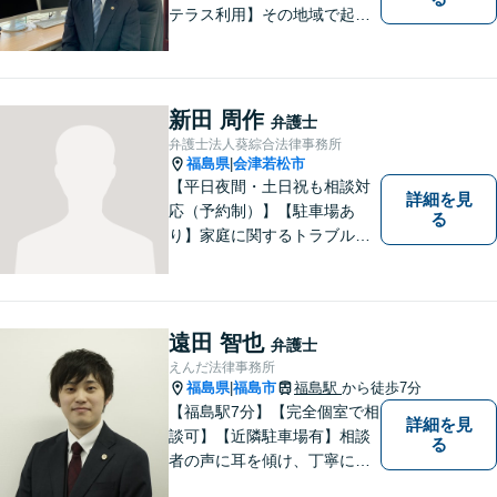
テラス利用】その地域で起こ
るトラブルに対応する弁護士
として邁進中。「地元に貢献
したい」という気持ちが私の
原動力です。トラブルがより
新田 周作
弁護士
複雑化してしまう前に、ぜひ
弁護士法人葵綜合法律事務所
お気軽にご連絡ください。
福島県
会津若松市
|
【平日夜間・土日祝も相談対
詳細を見
応（予約制）】【駐車場あ
る
り】家庭に関するトラブルか
ら企業のトラブルまで、まず
は一度ご相談ください。
遠田 智也
弁護士
えんだ法律事務所
福島県
福島市
福島駅
から徒歩7分
|
【福島駅7分】【完全個室で相
詳細を見
談可】【近隣駐車場有】相談
る
者の声に耳を傾け、丁寧にわ
かりやすい説明を心がけてお