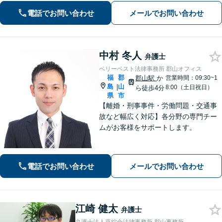
え込まずお気軽にご相談ください。
電話でお問い合わせ
メールでお問い合わせ
【分割払い可能】
中村 冬人
弁護士
ベリーベスト法律事務所 郡山オフィス
福
郡
郡山駅
か
営業時間：09:30~1
島
山
|
8:00（土日祝日）
ら徒歩4分
県
市
【離婚・刑事事件・労働問題・交通事
故など幅広く対応】各分野の専門チー
ムがお客様をサポートします。
電話でお問い合わせ
メールでお問い合わせ
江崎 健太
弁護士