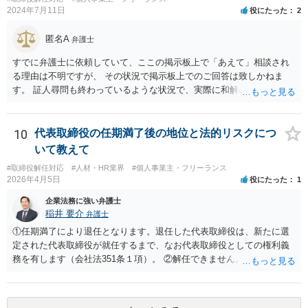
賠償請求される可能性もあります）。」 → このように、法律構成の工
2024年7月11日
役にたった
2
夫等次第では、慰謝料請求の余地もあるのですが、あなたのケースで
は、不法行為構成で請求しようとすると、３年の消滅時効の壁に阻ま
匿名A
弁護士
れるリスクがあるため、慰謝料請求までは難しいかもしれません。
損害のメイン部分は役員報酬の部分かと思われます。会社法第３３９
すでに弁護士に依頼していて、ここの掲示板上で「あえて」相談され
条２項の損害賠償責任の法的性質について、法律により設けられた特
る理由は不明ですが、 その状況で掲示板上でのご回答は致しかねま
別の責任（法定責任）と解する立場であっても、時効期間の観点から
す。 証人尋問も終わっているような状況で、実際に和解のお話も進ん
は、早めに請求行動を試みる等の対策を講じておくべきかと思いま
でいる様子であるところ、 そのような経緯、相手方にそのようにお伝
す。 この掲示板での私からの回答はこれで終わりにさせていただぎ
えになられたい理由、原告側の温度感、裁判の流れ、判決となったと
す。より詳しくは、証拠を持参の上、法律事務所に赴いて弁護士に直
きの見通しなどの事情を排除して、和解に関する要求の妥当性を部分
10
代表取締役の任期満了後の地位と法的リスクにつ
接相談•依頼してみることをご検討下さい。
的にのみ責任を持って判断することはできません。 セカンドオピニオ
いて教えて
ンをご希望であれば、掲示板上で漠然と質問されるよりも、 実際に訴
#取締役解任対応
#人材・HR業界
#個人事業主・フリーランス
訟に関する資料や経緯を踏まえて、直接弁護士事務所にてご相談され
2026年4月5日
役にたった
1
る方が良いかと思います。
企業法務に強い弁護士
稲井 要介
弁護士
①任期満了により退任となります。退任した代表取締役は、新たに選
定された代表取締役が就任するまで、なお代表取締役としての権利義
務を有します（会社法351条１項）。 ②解任できません。 ③金融機関
や取引先より、後任の代表取締役はいつ選任されるか、と指摘される
可能性があります。また、権利義務代表取締役であっても、第三者か
ら損害賠償請求を受けるリスクがあります（会社法429条１項）。