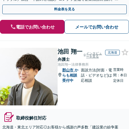
式の相続／誹謗中傷対策／不動産問題まで幅広く対応！
料金表を見る
電話でお問い合わせ
メールでお問い合わせ
池田 翔一
北海道
インタビュ
ーを見る
弁護士
池田翔一法律事務所
営業時
郡山市
か
面談方法(対面・電
らも相談
話・ビデオなど)は
間：本日
受付中
応相談
定休日
取締役解任対応
北海道・東北エリア対応◎お客様から感謝の声多数「建設業の紛争案