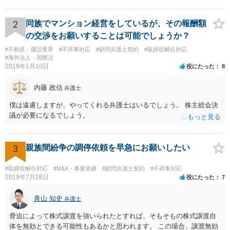
に報酬を払う約束がある場合、出来る限り決議するように会社が動く
必要がありますが、本件では、そういう約束も無いようですし、大丈
夫でしょう。 2.定款には、任期も総会で決めるとありますので、短縮
2
同族でマンション経営をしているが、その報酬額
して、取締役を任期満了で辞めてもらっても良いでしょうか？ 途中で
の交渉をお願いすることは可能でしょうか？
の退職は正当事由が必要です。 解任は自由に可能ですが、正当事由が
#不動産・建設業界
#不祥事対応
#顧問弁護士契約
#取締役解任対応
無ければ、損害賠償の対象になります。 もっとも、元より無報酬な
#海外法人・国際法
ら、損害が無いようには思いますが、その点、何か言ってくるかもし
2019年1月10日
役にたった
8
れませんね。
内藤 政信
弁護士
僕は遠慮しますが、やってくれる弁護士はいるでしょう。 株主総会決
議が必要になるでしょう。
3
親族間紛争の調停依頼を早急にお願いしたい
#取締役解任対応
#M&A・事業承継
#顧問弁護士契約
#不祥事対応
2019年7月28日
役にたった
7
青山 知史
弁護士
脅迫によって株式譲渡を強いられたとすれば、そもそもの株式譲渡自
体を無効とできる可能性もあるかと思われます。 この場合、譲渡無効