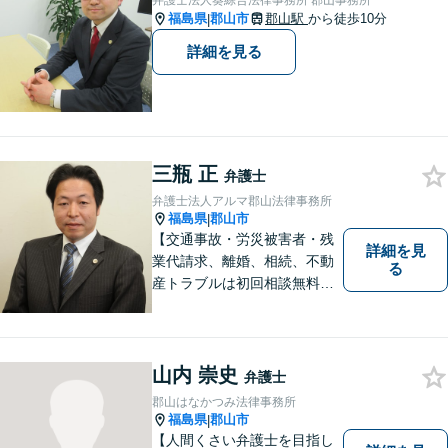
弁護士法人葵綜合法律事務所 郡山事務所
福島県
郡山市
郡山駅
から徒歩10分
|
詳細を見る
三瓶 正
弁護士
弁護士法人アルマ郡山法律事務所
福島県
郡山市
|
【交通事故・労災被害者・残
詳細を見
業代請求、離婚、相続、不動
る
産トラブルは初回相談無料】
【郡山市の弁護士】交通事
故・労災・未払い残業代請求
は着手金0円です。【電話相談
も可能】
山内 崇史
弁護士
郡山はなかつみ法律事務所
福島県
郡山市
|
【人間くさい弁護士を目指し