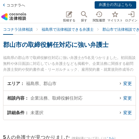
弁護士の方はこちら
ココナラへ
投稿する
探す
閲覧履歴
マイリスト
ログイン
ココナラ法律相談
福島県で法律相談できる弁護士
郡山市で法律相談で
郡山市の取締役解任対応に強い弁護士
福島県の郡山市で取締役解任対応に強い弁護士が5名見つかりました。初回面談
無料や休日面談に対応している弁護士なども掲載中。企業法務に関係する顧問
弁護士契約や契約書作成・リーガルチェック、雇用契約書・就業規則作成等の
細かな分野での絞り込み検索もでき便利です。特に令法律事務所の吉田 尚志弁
護士やベリーベスト法律事務所 郡山オフィスの中村 冬人弁護士、弁護士法人葵
エリア
福島県、郡山市
変更
綜合法律事務所 郡山事務所の江崎 健太弁護士のプロフィール情報や弁護士費
用、強みなどが注目されています。『郡山市で土日や夜間に発生した取締役解
相談内容
企業法務、取締役解任対応
変更
任対応のトラブルを今すぐに弁護士に相談したい』『取締役解任対応のトラブ
ル解決の実績豊富な近くの弁護士を検索したい』『初回相談無料で取締役解任
対応を法律相談できる郡山市内の弁護士に相談予約したい』などでお困りの相
詳細条件
未選択
変更
談者さんにおすすめです。
5
人の弁護士が見つかりました
(検索結果について詳しくは
こちら
)