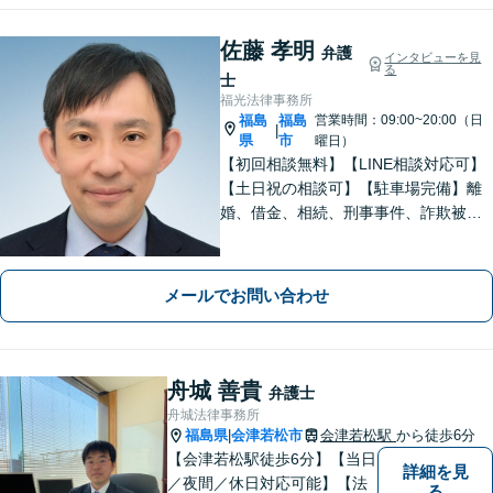
佐藤 孝明
弁護
インタビューを見
る
士
福光法律事務所
福島
福島
営業時間：09:00~20:00（日
|
県
市
曜日）
【初回相談無料】【LINE相談対応可】
【土日祝の相談可】【駐車場完備】離
婚、借金、相続、刑事事件、詐欺被
害、労働、不動産、企業法務など、依
頼者さまと想いを分かち合いながら丁
寧にサポートいたします【地元・福島
メールでお問い合わせ
市出身の弁護士】
舟城 善貴
弁護士
舟城法律事務所
福島県
会津若松市
会津若松駅
から徒歩6分
|
【会津若松駅徒歩6分】【当日
詳細を見
／夜間／休日対応可能】【法
る