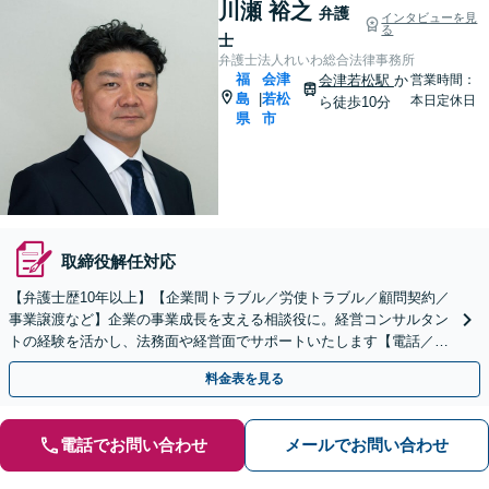
川瀬 裕之
弁護
インタビューを見
る
士
弁護士法人れいわ総合法律事務所
福
会津
会津若松駅
か
営業時間：
島
若松
|
本日定休日
ら徒歩10分
県
市
取締役解任対応
【弁護士歴10年以上】【企業間トラブル／労使トラブル／顧問契約／
事業譲渡など】企業の事業成長を支える相談役に。経営コンサルタン
トの経験を活かし、法務面や経営面でサポートいたします【電話／ビ
デオ面談OK】
料金表を見る
電話でお問い合わせ
メールでお問い合わせ