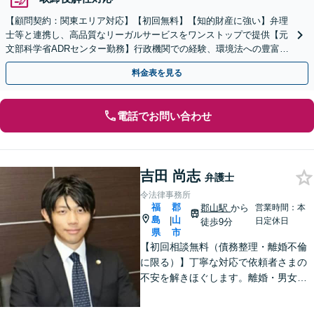
【顧問契約：関東エリア対応】【初回無料】【知的財産に強い】弁理
士等と連携し、高品質なリーガルサービスをワンストップで提供【元
文部科学省ADRセンター勤務】行政機関での経験、環境法への豊富な
知識を活かし、事業者さまの抱える問題を解決へ導きます
料金表を見る
電話でお問い合わせ
吉田 尚志
弁護士
令法律事務所
福
郡
郡山駅
から
営業時間：本
島
山
|
日定休日
徒歩9分
県
市
【初回相談無料（債務整理・離婚不倫
に限る）】丁寧な対応で依頼者さまの
不安を解きほぐします。離婚・男女問
題／相続・遺言／借金・債務整理など
幅広く取り扱っています。ひとりで抱