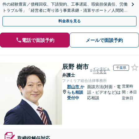
件の経験豊富／債権回収、下請契約、工事遅延、瑕疵担保責任、労働
トラブル等」「経営者に寄り添う事業承継・清算サポート／人間関係
を含め総合的アドバイス」顧問契約／WEB面談／夜間相談
料金表を見る
電話で面談予約
メールで面談予約
辰野 樹市
千葉県
インタビュ
ーを見る
弁護士
ファミリア総合法律事務所
営業時
郡山市
か
面談方法(対面・電
らも相談
話・ビデオなど)は
間：本日
受付中
応相談
定休日
取締役解任対応