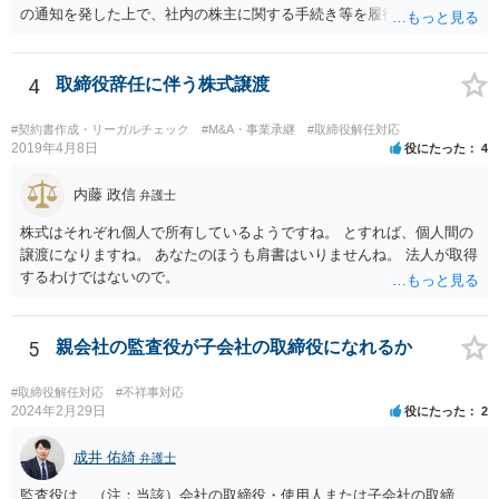
の通知を発した上で、社内の株主に関する手続き等を履行していく必
要がありますが、相手方も強硬な姿勢のようであり、場合によっては
株主権確認訴訟等に発展する可能性はあるかと思われます。 いずれに
しても、譲渡時の状況やその裏付けとなる証拠の有無、また、当該会
4
取締役辞任に伴う株式譲渡
社の定款等によって、採れる手段も変わってこようかと思われますの
で、早い段階で、 関連資料をお持ちの上、弁護士にご相談をされたほ
#契約書作成・リーガルチェック
#M&A・事業承継
#取締役解任対応
うが良いかと思慮いたします。
2019年4月8日
役にたった
4
内藤 政信
弁護士
株式はそれぞれ個人で所有しているようですね。 とすれば、個人間の
譲渡になりますね。 あなたのほうも肩書はいりませんね。 法人が取得
するわけではないので。
5
親会社の監査役が子会社の取締役になれるか
#取締役解任対応
#不祥事対応
2024年2月29日
役にたった
2
成井 佑綺
弁護士
監査役は、（注：当該）会社の取締役・使用人または子会社の取締