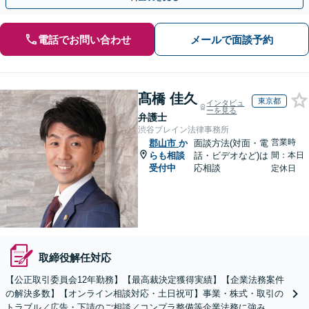
電話でお問い合わせ
メールで面談予約
髙橋 佳久
東京都
インタビュ
ーを見る
弁護士
渋谷ブレイン法律事務所
営業時
郡山市
か
面談方法(対面・電
らも相談
話・ビデオなど)は
間：本日
受付中
応相談
定休日
取締役解任対応
【公正取引委員会12年勤務】【最高裁決定獲得実績】【企業法務案件
の解決多数】【オンライン相談対応・土日祝可】事業・株式・取引の
トラブル／広告・下請のご相談／コンプラ整備等企業法務に強み。株