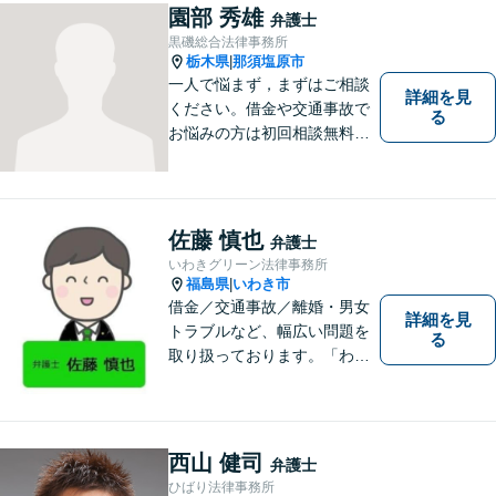
園部 秀雄
弁護士
黒磯総合法律事務所
栃木県
那須塩原市
|
一人で悩まず，まずはご相談
詳細を見
ください。借金や交通事故で
る
お悩みの方は初回相談無料で
す。
佐藤 慎也
弁護士
いわきグリーン法律事務所
福島県
いわき市
|
借金／交通事故／離婚・男女
詳細を見
トラブルなど、幅広い問題を
る
取り扱っております。「わか
りやすい説明」と「親しみや
すい対応」をモットーに、依
頼者様の問題を解決してまい
ります。【無料駐車場あり】
西山 健司
弁護士
ひばり法律事務所