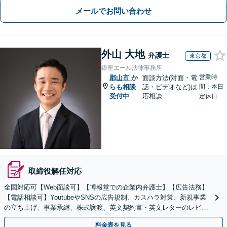
メールでお問い合わせ
外山 大地
弁護士
東京都
銀座エール法律事務所
営業時
郡山市
か
面談方法(対面・電
らも相談
話・ビデオなど)は
間：本日
受付中
応相談
定休日
取締役解任対応
全国対応可【Web面談可】【博報堂での企業内弁護士】【広告法務】
【電話相談可】YoutubeやSNSの広告規制、カスハラ対策、新規事業
の立ち上げ、事業承継、株式譲渡、英文契約書・英文レターのレビュ
ー・ドラフトなどに対応。
料金表を見る