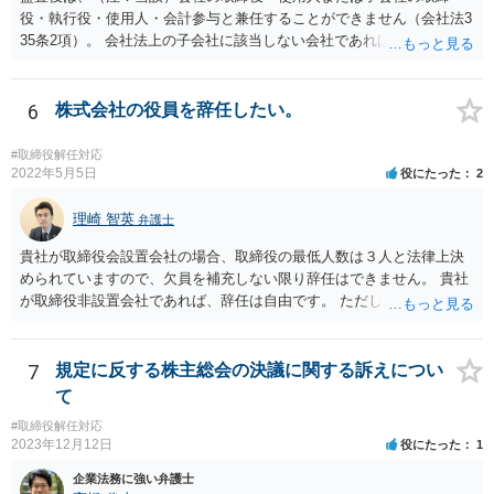
役・執行役・使用人・会計参与と兼任することができません（会社法3
35条2項）。 会社法上の子会社に該当しない会社であれば上記の兼任
規制は及びません。 なお、この兼任規制に反して監査役が取締役を兼
任していた場合には、基本はその選任自体は有効となり、監査も有効
となりますが、当該監査役が損害賠償責任を負う可能性があります。
6
株式会社の役員を辞任したい。
もっとも、親会社が親会社の監査役を子会社の取締役に選任した場合
には、監査が無効になる可能性があります。 いずれにせよ兼任規制に
#取締役解任対応
反する兼任の場合には、監査役の辞任等を検討する対応がベターに思
2022年5月5日
役にたった
2
われます。
理崎 智英
弁護士
貴社が取締役会設置会社の場合、取締役の最低人数は３人と法律上決
められていますので、欠員を補充しない限り辞任はできません。 貴社
が取締役非設置会社であれば、辞任は自由です。 ただし、会社にとっ
て「不利な時期」に辞任した場合であって、辞任により会社に損害が
生じた場合、会社に対して損害賠償をする必要があります。 一度、今
後の対応等について、弁護士にご相談されることをお勧めします。
7
規定に反する株主総会の決議に関する訴えについ
て
#取締役解任対応
2023年12月12日
役にたった
1
企業法務に強い弁護士