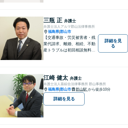
三瓶 正
弁護士
弁護士法人アルマ郡山法律事務所
福島県
郡山市
|
【交通事故・労災被害者・残
詳細を見
業代請求、離婚、相続、不動
る
産トラブルは初回相談無料】
【郡山市の弁護士】交通事
故・労災・未払い残業代請求
は着手金0円です。【電話相談
も可能】
江崎 健太
弁護士
弁護士法人葵綜合法律事務所 郡山事務所
福島県
郡山市
郡山駅
から徒歩10分
|
詳細を見る