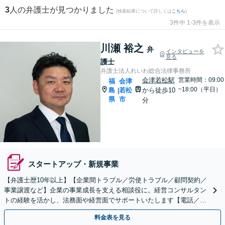
3
人の弁護士が見つかりました
(検索結果について詳しくは
こちら
)
3件中 1-3件を表示
川瀬 裕之
弁
インタビューを
見る
護士
弁護士法人れいわ総合法律事務所
会津若松駅
営業時間：09:00
福
会津
~18:00（平日）
島
若松
から徒歩10
|
県
市
分
スタートアップ・新規事業
【弁護士歴10年以上】【企業間トラブル／労使トラブル／顧問契約／
事業譲渡など】企業の事業成長を支える相談役に。経営コンサルタン
トの経験を活かし、法務面や経営面でサポートいたします【電話／ビ
デオ面談OK】
料金表を見る