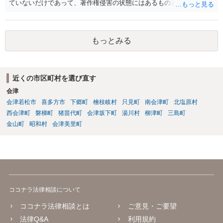
ていないだけであって、著作権侵害の状態にはあるものと思慮いたし
ます。 例えば、大手のECサイトの規約を見ますと、各投稿者によるコ
ンテンツの投稿については、適法か否かも含め、投稿者で自己責任で
行うものとし、サイトとしては責任を持たない旨の規定がなされてい
もっとみる
ることがあります。 利用者も多いため、サイトとして投稿画像等のチ
ェックは行えないことから、自己責任で判断して行動するように求め
た規定と思慮いたします。 この結果、画像投稿の時点では、サイトに
おいて事前チェックがなされるわけではないため、著作権侵害となる
近くの市区町村を選び直す
ような画像もそのまま投稿されてしまい、結果として、権利者から削
会津
除や損害賠償等の請求がなされるまで、事実上、その投稿状態が残っ
たままになっているものと思われます。 こうした無断転載の件数は多
会津若松市
喜多方市
下郷町
檜枝岐村
只見町
南会津町
北塩原村
く、また、本人の特定にも時間や費用がかかることから、全ての無断
西会津町
磐梯町
猪苗代町
会津坂下町
湯川村
柳津町
三島町
転載に対しては、権利者が対応できていないという実情があるものと
金山町
昭和村
会津美里町
思われます。 もっとも、著作権者として承諾をしているのでない限
り、請求が現時点でないとしても、著作権侵害となることに変わりは
ありません。 そのため、著作権者が、本人の特定や具体的な請求に動
いてきた場合には、こうした無断転載をしていると、権利侵害の責任
を問われることになり、結果として、賠償等をしなければならない事
態にもなります。 このように、ECサイト等における画像転載等は、適
ココナラ法律相談について
法な状態とは必ずしも言い難く、権利者の行動次第では責任が生じか
ねないものですので、やはりこうした無断転載は控えた方が安全かと
ココナラ法律相談とは
ご意見・ご要望
思慮いたします。
法律Q&A
利用規約