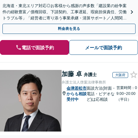
北海道・東北エリア対応◎お客様から感謝の声多数「建設業の紛争案
件の経験豊富／債権回収、下請契約、工事遅延、瑕疵担保責任、労働
トラブル等」「経営者に寄り添う事業承継・清算サポート／人間関係
を含め総合的アドバイス」顧問契約／WEB面談／夜間相談
料金表を見る
電話で面談予約
メールで面談予約
加藤 卓
弁護士
大阪府
弁護士法人啓葉法律事務所
営業時間：0
会津若松市
面談方法(対面・
からも相談
電話・ビデオな
9:00~20:00
受付中
ど)は応相談
（平日）