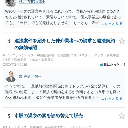
杉井 英昭
弁護士
べき利益が入らないことになります。 修理だけではそのような問題は
生じません。
Webサービスの運営をされるにあたって、当初から利用規約につきき
ちんと検討されていて、素晴らしいですね。 個人事業主の場合であっ
ても、「当社」でも問題はありません。 もっとも、表現に違和感があ
るというのであれば、屋号を使うとよいでしょう。 例えば、田中一郎
さんが「ABCウェブサービス」の屋号で事業を運営する際には、「当
社」の代わりに「ABCウェブサービス」とか「ABCWS」を使う等で
4
違法案件を紹介した仲介業者への請求と違法契約
す。
の無効確認
#FC・フランチャイズ
#雇用契約書・就業規則作成
#スタートアップ・新規事業
#病院・医療業界
#M&A・事業承継
2025年2月26日
役にたった
4
泉 亮介
弁護士
そうですね。一旦以前の契約関係に伴うトラブルを全て清算し、その
過程での対応によって新規で契約をするか判断するという形でも良い
かと思われます。 仮に仲介業者が返還を拒み当事者同士での解決が困
難となった場合は個別に弁護士に相談されると良いでしょう。
5
市販の温泉の素を詰め替えて販売
#スタートアップ・新規事業
#契約書作成・リーガルチェック