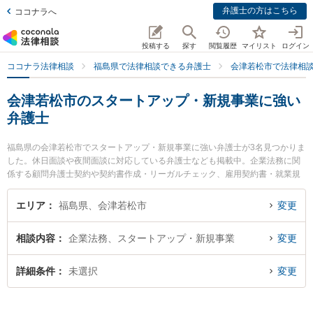
弁護士の方はこちら
ココナラへ
投稿する
探す
閲覧履歴
マイリスト
ログイン
ココナラ法律相談
福島県で法律相談できる弁護士
会津若松市で法律相
会津若松市のスタートアップ・新規事業に強い
弁護士
福島県の会津若松市でスタートアップ・新規事業に強い弁護士が3名見つかりま
した。休日面談や夜間面談に対応している弁護士なども掲載中。企業法務に関
係する顧問弁護士契約や契約書作成・リーガルチェック、雇用契約書・就業規
則作成等の細かな分野での絞り込み検索もでき便利です。特に弁護士法人れい
わ総合法律事務所の川瀬 裕之弁護士や舟城法律事務所の舟城 善貴弁護士、弁護
エリア
福島県、会津若松市
変更
士法人葵綜合法律事務所の新田 周作弁護士のプロフィール情報や弁護士費用、
強みなどが注目されています。『会津若松市で土日や夜間に発生したスタート
相談内容
企業法務、スタートアップ・新規事業
変更
アップ・新規事業のトラブルを今すぐに弁護士に相談したい』『スタートアッ
プ・新規事業のトラブル解決の実績豊富な近くの弁護士を検索したい』『初回
相談無料でスタートアップ・新規事業を法律相談できる会津若松市内の弁護士
詳細条件
未選択
変更
に相談予約したい』などでお困りの相談者さんにおすすめです。