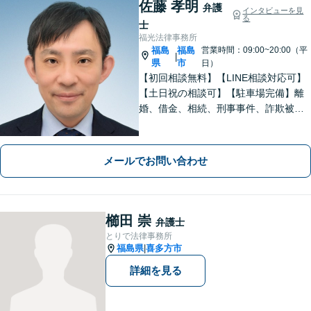
佐藤 孝明
弁護
インタビューを見
る
士
福光法律事務所
福島
福島
営業時間：09:00~20:00（平
|
県
市
日）
【初回相談無料】【LINE相談対応可】
【土日祝の相談可】【駐車場完備】離
婚、借金、相続、刑事事件、詐欺被
害、労働、不動産、企業法務など、依
頼者さまと想いを分かち合いながら丁
寧にサポートいたします【地元・福島
メールでお問い合わせ
市出身の弁護士】
櫛田 崇
弁護士
とりで法律事務所
福島県
喜多方市
|
詳細を見る