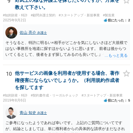
9
野武士の様な弁護士を探したいのですが、方策を
ーをさせるということになれば、結局はそれはレビュー内容について
教えて下さい。
事業者が関与していると評価され「事業者による表示（広告）」と判
#知的財産・特許
#顧問弁護士契約
#スタートアップ・新規事業
#製造業
断される余地は残るといえるでしょう。 あくまで、自身の嗜好に基づ
2025年9月2日
役にたった
2
く、自主的なレビューでなければステマ規制にひっかかる可能性があ
るのです。 ※消費者庁のステマ規制の運用ガイドラインであるhttps://
佐山 亮介
弁護士
www.caa.go.jp/policies/policy/representation/fair_labeling/guideline/ass
ets/representation_cms216_230328_03.pdf の５頁（イ）、２（１）参
そうなると、特許に明るい×相手がどこかを気にしないさほど大規模で
照
はない事務所を地道に探すほかないように思います。 前者は後からつ
いてくるとして、後者をまず探してみるのも良いでしょう。
10
他サービスの画像を利用者が使用する場合、著作
権侵害にならないでしょうか。（利用規約作成者
を探してます
#知的財産・特許
#契約書作成・リーガルチェック
#スタートアップ・新規事業
2019年8月6日
役にたった
5
青山 知史
弁護士
ご参考になったようであれば幸いです。 上記のご質問についてです
が、結論としましては、単に権利者からの具体的な請求がまだなされ