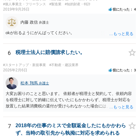
#個人事業主・フリーランス
#製造業
#知的財産・特許
2019年9月26日
役にたった
4
内藤 政信
弁護士
okが出るようにがんばってください。
6
税理士法人に賠償請求したい。
#スタートアップ・新規事業
#不動産・建設業界
2026年2月6日
役にたった
3
松本 翔馬
弁護士
大変お困りのことと思います。 依頼者が税理士と契約して、依頼内容
を税理士に対して的確に伝えていたにもかかわらず、税理士が対応を
放置した結果消費税の還付が受けられなかった場合には、賠償請求で
きる余地があります。 本件では、 ①過誤があった業務が契約範囲内で
あるか否かという問題 ②税理士本人が税務業務をしていなかったとい
う税理士職務の妥当性の問題 ③クライアントが誤って簡易課税届出書
7
2018年の仕事のミスで全額返金したにもかかわら
を提出していたところ、税理士が課税方式の確認をしなかった問題 と
ず、当時の取引先から執拗に対応を求められる
いう課題があります。 ①については、 税理士が責任を持つのは契約に