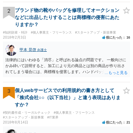
あります。 なお、仮に日本法になるとしても、新しい会社との間で契
約が有効かどうかは、ライセンスされた権利の種類（著作権、商標
2
ブランド物の靴やバッグを修理してオークション
権、特許権など）や契約の時期などを見て判断する必要があります。
などに出品したりすることは商標権の侵害にあた
いずれにせよ具体的事情が分からないと確定的な回答は難しいと思わ
りますか？
れますので、弁護士に直接相談されることをお勧めします。
#知的財産・特許
#個人事業主・フリーランス
#スタートアップ・新規事業
2018年2月3日
役にたった
16
甲本 晃啓
弁護士
法律的にはいわゆる「消尽」と呼ばれる論点の問題です。 一般向けに
かみ砕いて説明すると、加工により元の商品とは別の商品が作り出さ
れてしまう場合には、商標権を侵害します。ハンドバッグをポーチに
リメイクするなどの場合です。他方で、単なる性能や品質を維持する
ための加工（一般にいう修理）は、商標権を侵害しません。 商標権者
は、その商品を売ったときに対価を回収しているので、商標権は用い
3
個人webサービスでの利用規約の書き方として
尽くされている（用尽、消尽といいます。）と解釈されます。他方
「株式会社○○（以下当社）」と違う表現はありま
で、商標権者の預かり知らないところで、販売した商品から別の商品
すか？
（コピー品やリメイク品）が作りだされてしまうと、その商品が仮に
#契約書作成・リーガルチェック
#個人事業主・フリーランス
酷い品質であれば、商標権者のブランドイメージが傷ついてしまいま
#スタートアップ・新規事業
#IT業界
すし、その証商標権者にクレームが来てしまいますので、商標権を侵
2018年8月14日
役にたった
21
害します。その商品が流通すれば商標権（ロゴマーク等）に対する一
般消費者の信頼も害することになります。また、本来商標権者に入る