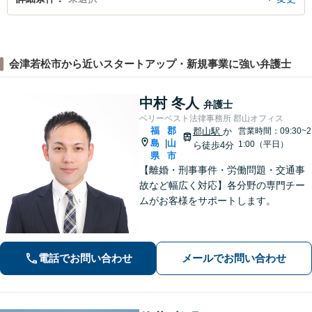
会津若松市から近いスタートアップ・新規事業に強い弁護士
中村 冬人
弁護士
ベリーベスト法律事務所 郡山オフィス
福
郡
郡山駅
か
営業時間：09:30~2
島
山
|
1:00（平日）
ら徒歩4分
県
市
【離婚・刑事事件・労働問題・交通事
故など幅広く対応】各分野の専門チー
ムがお客様をサポートします。
電話でお問い合わせ
メールでお問い合わせ