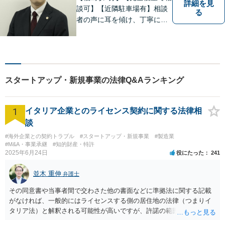
詳細を見
談可】【近隣駐車場有】相談
る
者の声に耳を傾け、丁寧にわ
かりやすい説明を心がけてお
ります。 相談後やトラブルが
解決した際、「相談してよか
った」と思っていただけるよ
うに全力を尽くしていきま
スタートアップ・新規事業の法律Q&Aランキング
す。
1
イタリア企業とのライセンス契約に関する法律相
談
#海外企業との契約トラブル
#スタートアップ・新規事業
#製造業
#M&A・事業承継
#知的財産・特許
2025年6月24日
役にたった
241
並木 重伸
弁護士
その同意書や当事者間で交わさた他の書面などに準拠法に関する記載
がなければ、一般的にはライセンスする側の居住地の法律（つまりイ
タリア法）と解釈される可能性が高いですが、許諾の範囲が日本国内
に限定されているなどの事情がある場合には、日本法となる可能性も