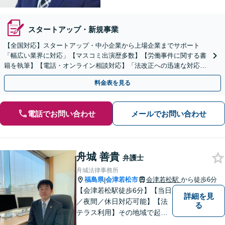
スタートアップ・新規事業
【全国対応】スタートアップ・中小企業から上場企業までサポート
「幅広い業界に対応」【マスコミ出演歴多数】【労働事件に関する書
籍を執筆】【電話・オンライン相談対応】「法改正への迅速な対応」
「労務環境の整備でトラブルを未然に防ぐ」
料金表を見る
電話でお問い合わせ
メールでお問い合わせ
舟城 善貴
弁護士
舟城法律事務所
福島県
会津若松市
会津若松駅
から徒歩6分
|
【会津若松駅徒歩6分】【当日
詳細を見
／夜間／休日対応可能】【法
る
テラス利用】その地域で起こ
るトラブルに対応する弁護士