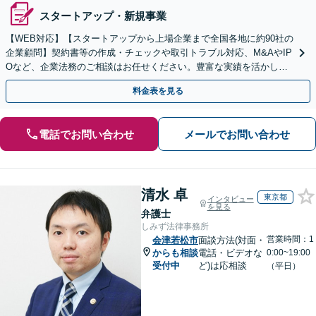
スタートアップ・新規事業
【WEB対応】【スタートアップから上場企業まで全国各地に約90社の
企業顧問】契約書等の作成・チェックや取引トラブル対応、M&AやIP
Oなど、企業法務のご相談はお任せください。豊富な実績を活かし的
確に対応を進めてまいります。
料金表を見る
電話でお問い合わせ
メールでお問い合わせ
清水 卓
東京都
インタビュー
を見る
弁護士
しみず法律事務所
営業時間：1
会津若松市
面談方法(対面・
からも相談
電話・ビデオな
0:00~19:00
受付中
ど)は応相談
（平日）