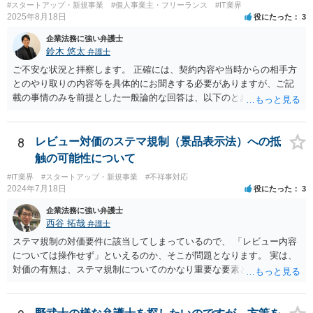
#スタートアップ・新規事業
#個人事業主・フリーランス
#IT業界
明記された委任事務に限定されるのが原則です。 サービスとして委任
2025年8月18日
役にたった
3
事務外の税務相談に応じた結果、その責任を負う場合もゼロではあり
ませんが、責任追及するハードルはかなり上がります。 ②について
企業法務に強い弁護士
は、 実際上、税理士事務所では事務員が顧客対応することが多いと聞
鈴木 悠太
弁護士
きます。 そのため、メールに税理士が参加していないことや直接面談
ご不安な状況と拝察します。 正確には、契約内容や当時からの相手方
していないことをもって賠償請求の理由とすることは現実問題として
とのやり取りの内容等を具体的にお聞きする必要がありますが、ご記
は難しい可能性があります。 ③については、 税理士が、契約上の委任
載の事情のみを前提とした一般論的な回答は、以下のとおりです。 ①
事務外の税務相談をサービスで実施していた場合は、税理士側から積
相手方が主張し得た損害賠償請求権は、すでに消滅時効（2020年改正
極的に課税方式を確認しなければならないという程度の注意義務は認
前の商事消滅時効、不法行為消滅時効）にかかっている可能性が高い
められにくいのではないかと思います。 もっとも、顧問契約締結当初
です。 ②相手方の報告要求については、法的には従う義務はないでし
8
レビュー対価のステマ規制（景品表示法）への抵
から本件法人設立の相談についても依頼しており委任事務に含まれて
ょう。 ③すでに対応は完了しており、もし相手方から今後具体的な法
触の可能性について
いたと主張できる事情がある場合には、上記より幾分有利に進められ
的請求ないし措置がなされれば改めて検討するという方針でもよいよ
るかと思います。 より詳細な検討は、個別に法律事務所に問い合わせ
#IT業界
#スタートアップ・新規事業
#不祥事対応
うに思われます。
2024年7月18日
役にたった
3
て法律相談されるとよいでしょう。
企業法務に強い弁護士
西谷 拓哉
弁護士
ステマ規制の対価要件に該当してしまっているので、 「レビュー内容
については操作せず」といえるのか、そこが問題となります。 実は、
対価の有無は、ステマ規制についてのかなり重要な要素となります。
近時ステマ規制で初の行政処分を受けたケースは、高評価を付けるこ
とを条件に割り引くサービスを提供していたケースですが、 明示的に
高評価と指示していなくても、全件報酬を支払うことを約してレビュ