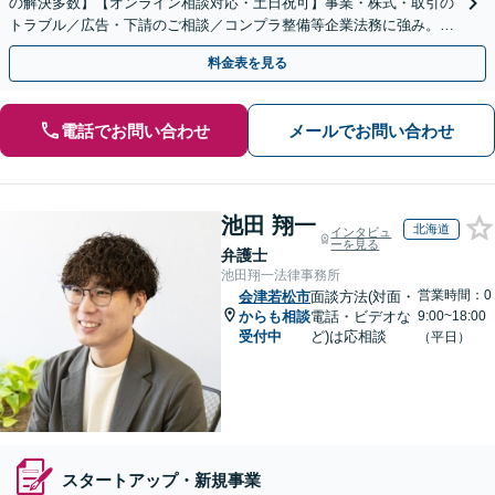
の解決多数】【オンライン相談対応・土日祝可】事業・株式・取引の
トラブル／広告・下請のご相談／コンプラ整備等企業法務に強み。株
式の相続／誹謗中傷対策／不動産問題まで幅広く対応！
料金表を見る
電話でお問い合わせ
メールでお問い合わせ
池田 翔一
北海道
インタビュ
ーを見る
弁護士
池田翔一法律事務所
営業時間：0
会津若松市
面談方法(対面・
からも相談
電話・ビデオな
9:00~18:00
受付中
ど)は応相談
（平日）
スタートアップ・新規事業