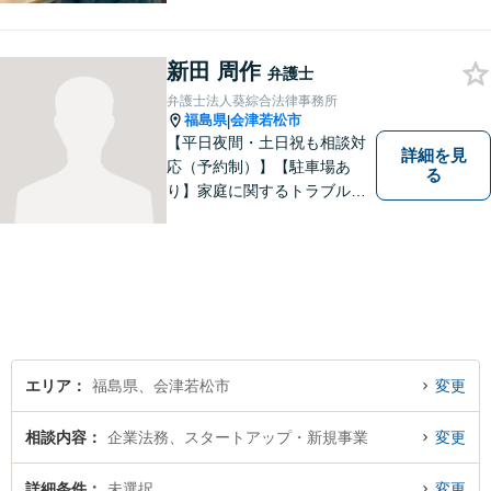
として邁進中。「地元に貢献
したい」という気持ちが私の
新田 周作
原動力です。トラブルがより
弁護士
複雑化してしまう前に、ぜひ
弁護士法人葵綜合法律事務所
お気軽にご連絡ください。
福島県
会津若松市
|
【平日夜間・土日祝も相談対
詳細を見
応（予約制）】【駐車場あ
る
り】家庭に関するトラブルか
ら企業のトラブルまで、まず
は一度ご相談ください。
エリア
福島県、会津若松市
変更
相談内容
企業法務、スタートアップ・新規事業
変更
詳細条件
未選択
変更