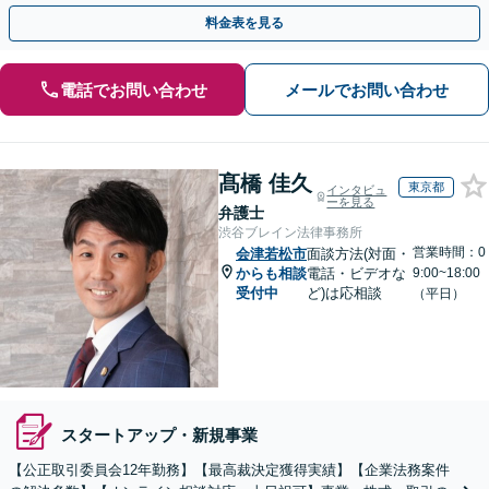
主の方初回面談無料】
料金表を見る
電話でお問い合わせ
メールでお問い合わせ
髙橋 佳久
東京都
インタビュ
ーを見る
弁護士
渋谷ブレイン法律事務所
営業時間：0
会津若松市
面談方法(対面・
からも相談
電話・ビデオな
9:00~18:00
受付中
ど)は応相談
（平日）
スタートアップ・新規事業
【公正取引委員会12年勤務】【最高裁決定獲得実績】【企業法務案件