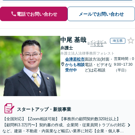
電話でお問い合わせ
メールでお問い合わせ
中尾 基哉
埼玉県
インタビュ
ーを見る
弁護士
弁護士法人法律事務所フォレスト
営業時間：0
会津若松市
面談方法(対面・
からも相談
電話・ビデオな
9:00~17:30
受付中
ど)は応相談
（平日）
スタートアップ・新規事業
【全国対応】【Zoom相談可能】【事務所の顧問契約数320社以上】
【顧問料3.3万円〜】契約書の作成、企業間・従業員間トラブルの対応
など。建築・不動産・内装業など幅広い業界に対応【企業・個人事業