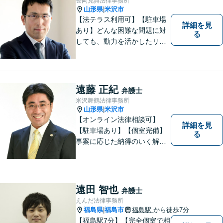
長岡克典法律事務所
山形県
米沢市
|
【法テラス利用可】【駐車場
詳細を見
あり】どんな困難な問題に対
る
しても、動力を活かしたリー
ガルサービスをご提供させて
いただきます。ご依頼いただ
いた案件は1日でも早く解決す
るよう努力することで早期解
遠藤 正紀
弁護士
決を目指します。 お気軽にご
米沢舞鶴法律事務所
相談ください。
山形県
米沢市
|
【オンライン法律相談可】
詳細を見
【駐車場あり】【個室完備】
る
事案に応じた納得のいく解決
をサポートします！
遠田 智也
弁護士
えんだ法律事務所
福島県
福島市
福島駅
から徒歩7分
|
【福島駅7分】【完全個室で相