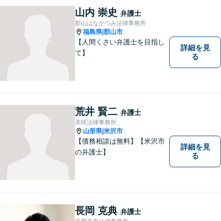
山内 崇史
弁護士
郡山はなかつみ法律事務所
福島県
郡山市
|
【人間くさい弁護士を目指し
詳細を見
て】
る
荒井 賢二
弁護士
美咲法律事務所
山形県
米沢市
|
【債務相談は無料】【米沢市
詳細を見
の弁護士】
る
長岡 克典
弁護士