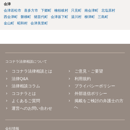
会津
会津若松市
喜多方市
下郷町
檜枝岐村
只見町
南会津町
北塩原村
西会津町
磐梯町
猪苗代町
会津坂下町
湯川村
柳津町
三島町
金山町
昭和村
会津美里町
ココナラ法律相談について
ココナラ法律相談とは
ご意見・ご要望
法律Q&A
利用規約
法律相談コラム
プライバシーポリシー
ココナラとは
外部送信ポリシー
よくあるご質問
掲載をご検討の弁護士の方
へ
運営へのお問い合わせ
会社情報