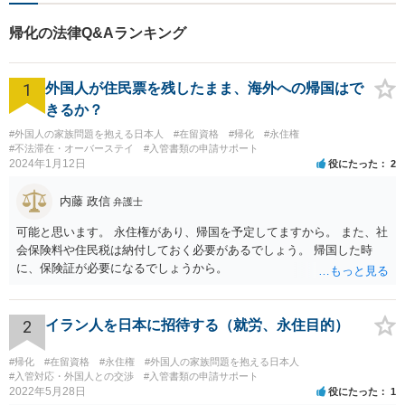
帰化の法律Q&Aランキング
1
外国人が住民票を残したまま、海外への帰国はで
きるか？
#外国人の家族問題を抱える日本人
#在留資格
#帰化
#永住権
#不法滞在・オーバーステイ
#入管書類の申請サポート
2024年1月12日
役にたった
2
内藤 政信
弁護士
可能と思います。 永住権があり、帰国を予定してますから。 また、社
会保険料や住民税は納付しておく必要があるでしょう。 帰国した時
に、保険証が必要になるでしょうから。
2
イラン人を日本に招待する（就労、永住目的）
#帰化
#在留資格
#永住権
#外国人の家族問題を抱える日本人
#入管対応・外国人との交渉
#入管書類の申請サポート
2022年5月28日
役にたった
1