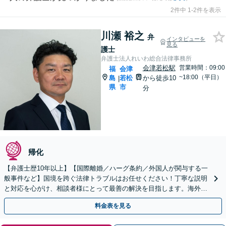
2件中 1-2件を表示
川瀬 裕之
弁
インタビューを
見る
護士
弁護士法人れいわ総合法律事務所
会津若松駅
営業時間：09:00
福
会津
~18:00（平日）
島
若松
から徒歩10
|
県
市
分
帰化
【弁護士歴10年以上】【国際離婚／ハーグ条約／外国人が関与する一
般事件など】国境を跨ぐ法律トラブルはお任せください！丁寧な説明
と対応を心がけ、相談者様にとって最善の解決を目指します。海外在
住中の場合でもお気軽にご相談ください【ビデオ面談可】
料金表を見る