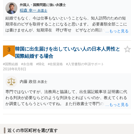
外国人・国際問題に強い弁護士
稲森 幸一
弁護士
結婚でもなく、今は仕事もないということなら、知人訪問のための短
期滞在のビザを取得することになると思います。 必要書類全部ここに
は書けませんが、短期滞在 呼び寄せ ビザなどの用語で検索すると
あなたが日本で用意する物と本人が自分で用意するものが出てきま
す。 それらを揃えて、イランにある日本大使館ににビザを申請するこ
とになります。 期間は通常９０日、３０日、あるいは１５日ですが、
3
韓国に出生届けを出していない人の日本人男性と
今はコロナもあり刻々と状況が変わっているので、事前に外務省や大
国際結婚する場合
使館に問い合わせたほうがいいかもしれません。ネットでの情報収集
#国際結婚
#永住権
#帰化
#在留資格
#入管書類の申請サポート
もしたほうがいいと思います
2018年8月8日
内藤 政信
弁護士
専門ではないですが、法務局と協議して、出生届記載事項 証明書に代
わる判決が必要ならどのような判決をとれば いいのか、教えてくれる
か調査してもらうといいですね。 また行政書士で専門の方がいそうな
ので、探して聞いても いいですね。
近くの市区町村を選び直す