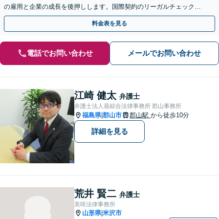
の雇用と企業の成長を後押しします。国際契約のリーガルチェック相
談まで。お気軽にご相談ください。【顧問先80社以上】
料金表を見る
電話でお問い合わせ
メールでお問い合わせ
江崎 健太
弁護士
弁護士法人葵綜合法律事務所 郡山事務所
福島県
郡山市
郡山駅
から徒歩10分
|
詳細を見る
荒井 賢二
弁護士
美咲法律事務所
山形県
米沢市
|