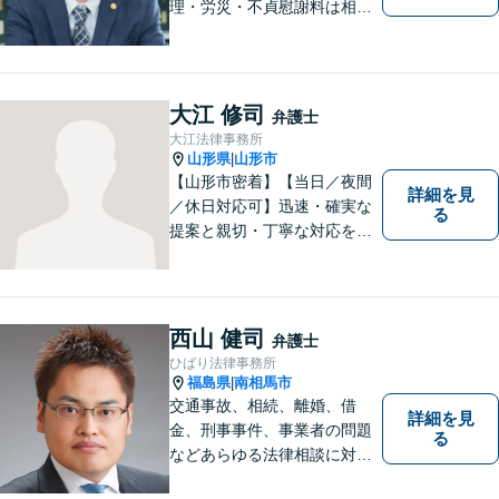
理・労災・不貞慰謝料は相談
料初回無料】【交通事故被害
者の方は相談料無料（弁護士
費用特約利用の場合は除
く）】【土曜相談可】
大江 修司
弁護士
大江法律事務所
山形県
山形市
|
【山形市密着】【当日／夜間
詳細を見
／休日対応可】迅速・確実な
る
提案と親切・丁寧な対応をい
たします。必ず皆様のお力に
なりますので、お気軽にご相
談下さい。【法テラス利用
可】不安や問題について法的
西山 健司
弁護士
リスクを説明し、見通しを立
ひばり法律事務所
て、より良い解決に導くお手
福島県
南相馬市
|
伝いをいたします。
交通事故、相続、離婚、借
詳細を見
金、刑事事件、事業者の問題
る
などあらゆる法律相談に対応
します。 法の専門知識を活か