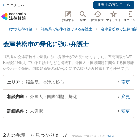
弁護士の方はこちら
ココナラへ
投稿する
探す
閲覧履歴
マイリスト
ログイン
ココナラ法律相談
福島県で法律相談できる弁護士
会津若松市で法律相
会津若松市の帰化に強い弁護士
福島県の会津若松市で帰化に強い弁護士が2名見つかりました。夜間面談やWE
B面談に対応している弁護士なども掲載中。外国人・国際問題に関係する国際離
婚やハーグ条約、国際結婚等の細かな分野での絞り込み検索もでき便利です。
特に弁護士法人れいわ総合法律事務所の川瀬 裕之弁護士や弁護士法人葵綜合法
律事務所の新田 周作弁護士のプロフィール情報や弁護士費用、強みなどが注目
エリア
福島県、会津若松市
変更
されています。『会津若松市で土日や夜間に発生した帰化のトラブルを今すぐ
に弁護士に相談したい』『帰化のトラブル解決の実績豊富な近くの弁護士を検
相談内容
外国人・国際問題、帰化
変更
索したい』『初回相談無料で帰化を法律相談できる会津若松市内の弁護士に相
談予約したい』などでお困りの相談者さんにおすすめです。
詳細条件
未選択
変更
2
人の弁護士が見つかりました
(検索結果について詳しくは
こちら
)