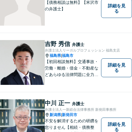
【債務相談は無料】【米沢市
詳細を見
の弁護士】
る
吉野 秀信
弁護士
弁護士法人リーガルプロフェッション 福島支店
福島県
福島市
|
【初回相談無料】交通事故・
詳細を見
労働・離婚・借金・不動産な
る
どあらゆる法律問題に全力を
尽くします。ご相談者様に寄
り添い、最善の解決策へと導
くことを最も重視ししていま
す。お困りの方はまずはご相
中川 正一
弁護士
談ください。
弁護士法人一新総合法律事務所 新発田事務所
新潟県
新発田市
|
不安を解消するための研鑽を
詳細を見
怠りません【相続・債務整
る