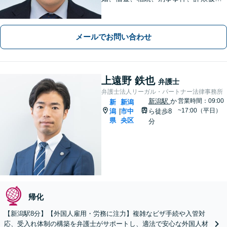
害、労働、不動産、企業法務など、依
頼者さまと想いを分かち合いながら丁
寧にサポートいたします【地元・福島
メールでお問い合わせ
市出身の弁護士】
上遠野 鉄也
弁護士
弁護士法人リーガル・パートナー法律事務所
新潟駅
か
営業時間：09:00
新
新潟
~17:00（平日）
潟
市中
ら徒歩8
|
県
央区
分
帰化
【新潟駅8分】【外国人雇用・労務に注力】複雑なビザ手続や入管対
応、受入れ体制の構築を弁護士がサポートし、適法で安心な外国人材