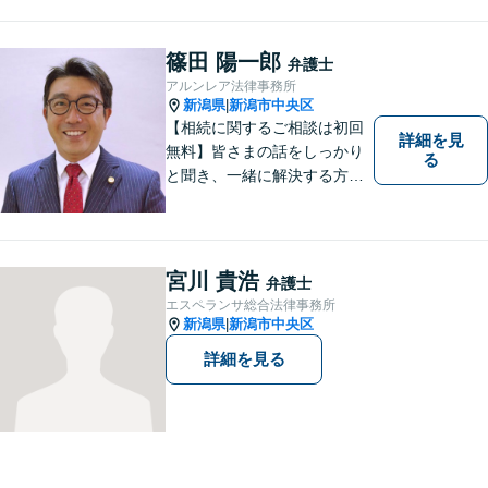
し、あなたの権利を最大限に
守ることが第一です。 お困り
ごとがありましたら、まずは
篠田 陽一郎
弁護士
ご相談ください。
アルンレア法律事務所
新潟県
新潟市中央区
|
【相続に関するご相談は初回
詳細を見
無料】皆さまの話をしっかり
る
と聞き、一緒に解決する方法
を探します。
宮川 貴浩
弁護士
エスペランサ総合法律事務所
新潟県
新潟市中央区
|
詳細を見る