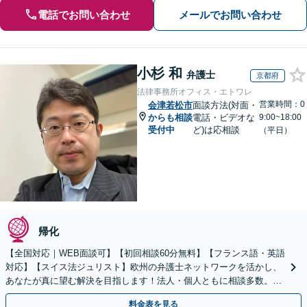
電話でお問い合わせ
メールでお問い合わせ
小杉 和
弁護士
京都府
法律事務所オフィス・エトワレ
営業時間：0
会津若松市
面談方法(対面・
からも相談
電話・ビデオな
9:00~18:00
受付中
ど)は応相談
（平日）
帰化
【全国対応｜WEB面談可】【初回相談60分無料】【フランス語・英語
対応】【スイス法ジュリスト】欧州の弁護士ネットワークを活かし、
あなたが真に望む解決を目指します！法人・個人ともに相談多数。細
やかな連絡と粘り強い交渉を徹底【休日・夜間相談可】
料金表を見る