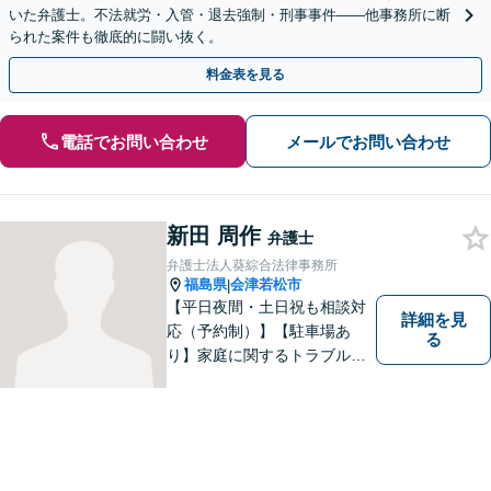
いた弁護士。不法就労・入管・退去強制・刑事事件——他事務所に断
られた案件も徹底的に闘い抜く。
料金表を見る
電話でお問い合わせ
メールでお問い合わせ
新田 周作
弁護士
弁護士法人葵綜合法律事務所
福島県
会津若松市
|
【平日夜間・土日祝も相談対
詳細を見
応（予約制）】【駐車場あ
る
り】家庭に関するトラブルか
ら企業のトラブルまで、まず
は一度ご相談ください。