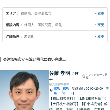
エリア
福島県、会津若松市
変更
相談内容
外国人・国際問題、帰化
変更
詳細条件
未選択
変更
会津若松市から近い帰化に強い弁護士
佐藤 孝明
弁護
インタビューを見
る
士
福光法律事務所
福島
福島
営業時間：09:00~20:00（平
|
県
市
日）
【初回相談無料】【LINE相談対応可】
【土日祝の相談可】【駐車場完備】離
婚、借金、相続、刑事事件、詐欺被