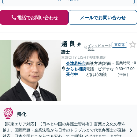
電話でお問い合わせ
メールでお問い合わせ
趙 良
弁
東京都
インタビューを
見る
護士
東京CITY LIGHT法律事務所
営業時間：0
会津若松市
面談方法(対面・
からも相談
電話・ビデオな
9:30~17:00
受付中
ど)は応相談
（平日）
帰化
【関東エリア対応】【日本と中国の弁護士資格有】言葉と文化の壁を
越え、国際問題・企業法務から日常のトラブルまで代表弁護士が直接
対応。日本全国どこからでも安心してご相談いただけます。まずは一