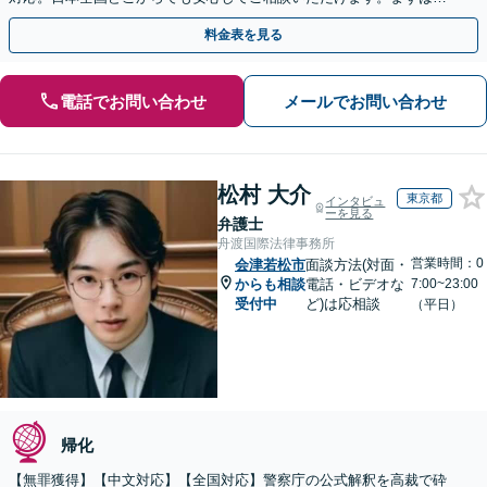
歩を踏み出してみませんか。【初回相談無料】
料金表を見る
電話でお問い合わせ
メールでお問い合わせ
松村 大介
東京都
インタビュ
ーを見る
弁護士
舟渡国際法律事務所
営業時間：0
会津若松市
面談方法(対面・
からも相談
電話・ビデオな
7:00~23:00
受付中
ど)は応相談
（平日）
帰化
【無罪獲得】【中文対応】【全国対応】警察庁の公式解釈を高裁で砕